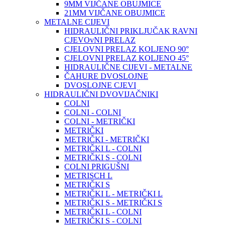
9MM VIJČANE OBUJMICE
21MM VIJČANE OBUJMICE
METALNE CIJEVI
HIDRAULIČNI PRIKLJUČAK RAVNI
CJEVOvNI PRELAZ
CJELOVNI PRELAZ KOLJENO 90°
CJELOVNI PRELAZ KOLJENO 45°
HIDRAULIČNE CIJEVI - METALNE
ČAHURE DVOSLOJNE
DVOSLOJNE CJEVI
HIDRAULIČNI DVOVIJAČNIKI
COLNI
COLNI - COLNI
COLNI - METRIČKI
METRIČKI
METRIČKI - METRIČKI
METRIČKI L - COLNI
METRIČKI S - COLNI
COLNI PRIGUŠNI
METRISCH L
METRIČKI S
METRIČKI L - METRIČKI L
METRIČKI S - METRIČKI S
METRIČKI L - COLNI
METRIČKI S - COLNI