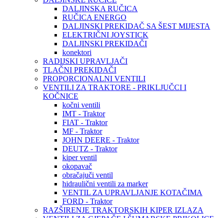
DALJINSKA RUČICA
RUČICA ENERGO
DALJINSKI PREKIDAČ SA ŠEST MIJESTA
ELEKTRIČNI JOYSTICK
DALJINSKI PREKIDAČI
konektori
RADIJSKI UPRAVLJAČI
TLAČNI PREKIDAČI
PROPORCIONALNI VENTILI
VENTILI ZA TRAKTORE - PRIKLJUČCI I
KOČNICE
kočni ventili
IMT - Traktor
FIAT - Traktor
MF - Traktor
JOHN DEERE - Traktor
DEUTZ - Traktor
kiper ventil
okopavač
obračajuči ventil
hidraulični ventili za marker
VENTIL ZA UPRAVLJANJE KOTAČIMA
FORD - Traktor
RAZŠIRENJE TRAKTORSKIH KIPER IZLAZA