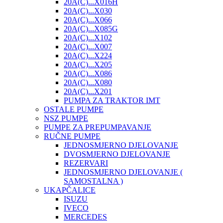
20A(C)...X016H
20A(C)...X030
20A(C)...X066
20A(C)...X085G
20A(C)...X102
20A(C)...X007
20A(C)...X224
20A(C)...X205
20A(C)...X086
20A(C)...X080
20A(C)...X201
PUMPA ZA TRAKTOR IMT
OSTALE PUMPE
NSZ PUMPE
PUMPE ZA PREPUMPAVANJE
RUČNE PUMPE
JEDNOSMJERNO DJELOVANJE
DVOSMJERNO DJELOVANJE
REZERVARI
JEDNOSMJERNO DJELOVANJE (
SAMOSTALNA )
UKAPČALICE
ISUZU
IVECO
MERCEDES