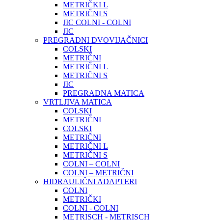
METRIČKI L
METRIČNI S
JIC COLNI - COLNI
JIC
PREGRADNI DVOVIJAČNICI
COLSKI
METRIČNI
METRIČNI L
METRIČNI S
JIC
PREGRADNA MATICA
VRTLJIVA MATICA
COLSKI
METRIČNI
COLSKI
METRIČNI
METRIČNI L
METRIČNI S
COLNI – COLNI
COLNI – METRIČNI
HIDRAULIČNI ADAPTERI
COLNI
METRIČKI
COLNI - COLNI
METRISCH - METRISCH