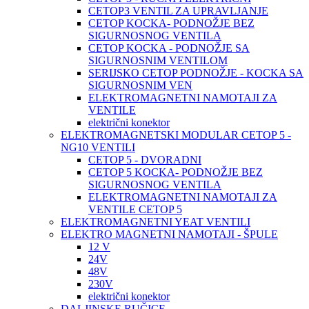
CETOP3 VENTIL ZA UPRAVLJANJE
CETOP KOCKA- PODNOŽJE BEZ
SIGURNOSNOG VENTILA
CETOP KOCKA - PODNOŽJE SA
SIGURNOSNIM VENTILOM
SERIJSKO CETOP PODNOŽJE - KOCKA SA
SIGURNOSNIM VEN
ELEKTROMAGNETNI NAMOTAJI ZA
VENTILE
električni konektor
ELEKTROMAGNETSKI MODULAR CETOP 5 -
NG10 VENTILI
CETOP 5 - DVORADNI
CETOP 5 KOCKA- PODNOŽJE BEZ
SIGURNOSNOG VENTILA
ELEKTROMAGNETNI NAMOTAJI ZA
VENTILE CETOP 5
ELEKTROMAGNETNI YEAT VENTILI
ELEKTRO MAGNETNI NAMOTAJI - ŠPULE
12 V
24V
48V
230V
električni konektor
DALJINSKE RUČICE