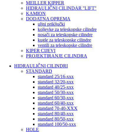
MEILLER KIPPER
HIDRAULIČNI CILINDAR ''LIFT''
KAMION
DODATNA OPREMA
uljni priključki
koljevke za teleskopske cilindre
nosači za teleskopske cilindre
kugle za teleskopske cilindre
ventili za teleskopske cilindre
KIPER CIJEVI
PROJEKTIRANJE CILINDRA
HIDRAULIČNI CILINDRI
STANDARD
standard 25/16-xxx
standard 32/20-xxx
standard 40/25-xxx
standard 50/30-xxx
standard 60/30-xxx
standard 60/40-xxx
standard 70-40-XXX
standard 80/40-xxx
standard 80/50-xxx
standard 100/50-xxx
HOLE