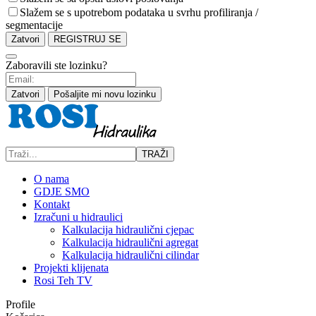
Slažem se s upotrebom podataka u svrhu profiliranja /
segmentacije
Zatvori
REGISTRUJ SE
Zaboravili ste lozinku?
Zatvori
Pošaljite mi novu lozinku
TRAŽI
O nama
GDJE SMO
Kontakt
Izračuni u hidraulici
Kalkulacija hidraulični cjepac
Kalkulacija hidraulični agregat
Kalkulacija hidraulični cilindar
Projekti klijenata
Rosi Teh TV
Profile