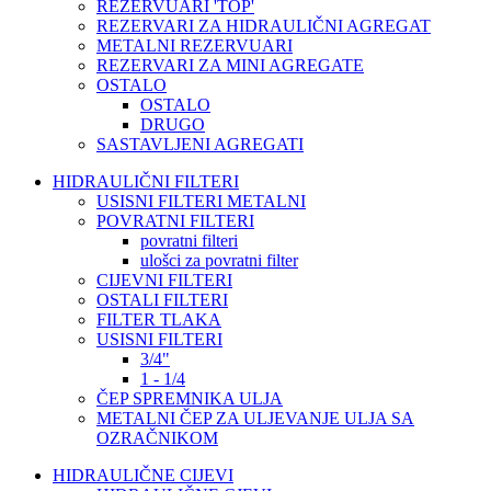
REZERVUARI 'TOP'
REZERVARI ZA HIDRAULIČNI AGREGAT
METALNI REZERVUARI
REZERVARI ZA MINI AGREGATE
OSTALO
OSTALO
DRUGO
SASTAVLJENI AGREGATI
HIDRAULIČNI FILTERI
USISNI FILTERI METALNI
POVRATNI FILTERI
povratni filteri
ulošci za povratni filter
CIJEVNI FILTERI
OSTALI FILTERI
FILTER TLAKA
USISNI FILTERI
3/4"
1 - 1/4
ČEP SPREMNIKA ULJA
METALNI ČEP ZA ULJEVANJE ULJA SA
OZRAČNIKOM
HIDRAULIČNE CIJEVI