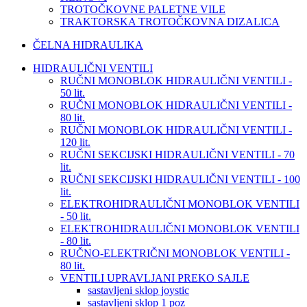
TROTOČKOVNE PALETNE VILE
TRAKTORSKA TROTOČKOVNA DIZALICA
ČELNA HIDRAULIKA
HIDRAULIČNI VENTILI
RUČNI MONOBLOK HIDRAULIČNI VENTILI -
50 lit.
RUČNI MONOBLOK HIDRAULIČNI VENTILI -
80 lit.
RUČNI MONOBLOK HIDRAULIČNI VENTILI -
120 lit.
RUČNI SEKCIJSKI HIDRAULIČNI VENTILI - 70
lit.
RUČNI SEKCIJSKI HIDRAULIČNI VENTILI - 100
lit.
ELEKTROHIDRAULIČNI MONOBLOK VENTILI
- 50 lit.
ELEKTROHIDRAULIČNI MONOBLOK VENTILI
- 80 lit.
RUČNO-ELEKTRIČNI MONOBLOK VENTILI -
80 lit.
VENTILI UPRAVLJANI PREKO SAJLE
sastavljeni sklop joystic
sastavljeni sklop 1 poz