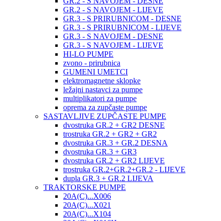
GR.2 - S NAVOJEM - DESNE
GR.2 - S NAVOJEM - LIJEVE
GR.3 - S PRIRUBNICOM - DESNE
GR.3 - S PRIRUBNICOM - LIJEVE
GR.3 - S NAVOJEM - DESNE
GR.3 - S NAVOJEM - LIJEVE
HI-LO PUMPE
zvono - prirubnica
GUMENI UMETCI
elektromagnetne sklopke
ležajni nastavci za pumpe
multiplikatori za pumpe
oprema za zupčaste pumpe
SASTAVLJIVE ZUPČASTE PUMPE
dvostruka GR.2 + GR2 DESNE
trostruka GR.2 + GR2 + GR2
dvostruka GR.3 + GR.2 DESNA
dvostruka GR.3 + GR3
dvostruka GR.2 + GR2 LIJEVE
trostruka GR.2+GR.2+GR.2 - LIJEVE
dupla GR.3 + GR.2 LIJEVA
TRAKTORSKE PUMPE
20A(C)...X006
20A(C)...X021
20A(C)...X104