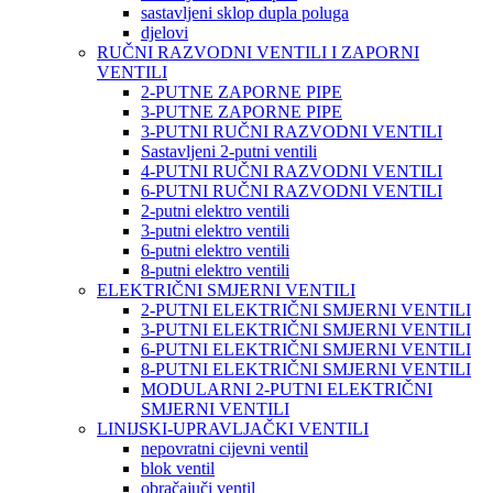
sastavljeni sklop dupla poluga
djelovi
RUČNI RAZVODNI VENTILI I ZAPORNI
VENTILI
2-PUTNE ZAPORNE PIPE
3-PUTNE ZAPORNE PIPE
3-PUTNI RUČNI RAZVODNI VENTILI
Sastavljeni 2-putni ventili
4-PUTNI RUČNI RAZVODNI VENTILI
6-PUTNI RUČNI RAZVODNI VENTILI
2-putni elektro ventili
3-putni elektro ventili
6-putni elektro ventili
8-putni elektro ventili
ELEKTRIČNI SMJERNI VENTILI
2-PUTNI ELEKTRIČNI SMJERNI VENTILI
3-PUTNI ELEKTRIČNI SMJERNI VENTILI
6-PUTNI ELEKTRIČNI SMJERNI VENTILI
8-PUTNI ELEKTRIČNI SMJERNI VENTILI
MODULARNI 2-PUTNI ELEKTRIČNI
SMJERNI VENTILI
LINIJSKI-UPRAVLJAČKI VENTILI
nepovratni cijevni ventil
blok ventil
obračajuči ventil