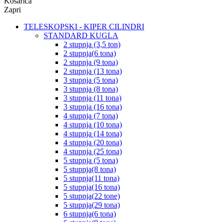
Košarica
Zapri
TELESKOPSKI - KIPER CILINDRI
STANDARD KUGLA
2 stupnja (3,5 ton)
2 stupnja(6 tona)
2 stupnja (9 tona)
2 stupnja (13 tona)
3 stupnja (5 tona)
3 stupnja (8 tona)
3 stupnja (11 tona)
3 stupnja (16 tona)
4 stupnja (7 tona)
4 stupnja (10 tona)
4 stupnja (14 tona)
4 stupnja (20 tona)
4 stupnja (25 tona)
5 stupnja (5 tona)
5 stupnja(8 tona)
5 stupnja(11 tona)
5 stupnja(16 tona)
5 stupnja(22 tone)
5 stupnja(29 tona)
6 stupnja(6 tona)