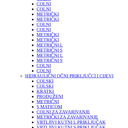
COLNI
COLNI
METRIČKI
METRIČKI
COLNI
COLNI
METRIČKI
METRIČKI
METRIČNI L
METRIČNI S
METRIČNI L
METRIČNI S
COLNI
COLNI
HIDRAULIČNI OČNI PRIKLJUČCI I CIJEVI
COLSKI
COLSKI
KRATKI
PRODUŽENI
METRIČNI
S MATICOM
COLNI ZA ZAVARIVANJE
METRIČKI ZA ZAVARIVANJE
VRTLJIVI KUTNI L PRIKLJUČAK
VRTLJIVI KUTNI S PRIKLJUČAK