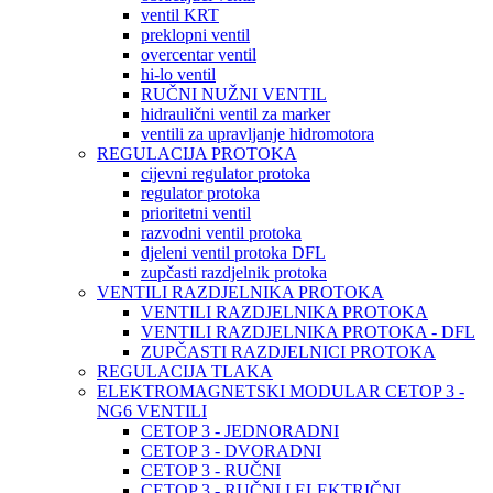
ventil KRT
preklopni ventil
overcentar ventil
hi-lo ventil
RUČNI NUŽNI VENTIL
hidraulični ventil za marker
ventili za upravljanje hidromotora
REGULACIJA PROTOKA
cijevni regulator protoka
regulator protoka
prioritetni ventil
razvodni ventil protoka
djeleni ventil protoka DFL
zupčasti razdjelnik protoka
VENTILI RAZDJELNIKA PROTOKA
VENTILI RAZDJELNIKA PROTOKA
VENTILI RAZDJELNIKA PROTOKA - DFL
ZUPČASTI RAZDJELNICI PROTOKA
REGULACIJA TLAKA
ELEKTROMAGNETSKI MODULAR CETOP 3 -
NG6 VENTILI
CETOP 3 - JEDNORADNI
CETOP 3 - DVORADNI
CETOP 3 - RUČNI
CETOP 3 - RUČNI I ELEKTRIČNI