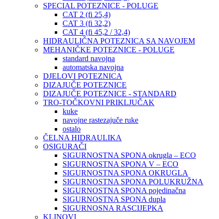
SPECIAL POTEZNICE - POLUGE
CAT 2 (fi 25,4)
CAT 3 (fi 32,2)
CAT 4 (fi 45,2 / 32,4)
HIDRAULIČNA POTEZNICA SA NAVOJEM
MEHANIČKE POTEZNICE - POLUGE
standard navojna
automatska navojna
DJELOVI POTEZNICA
DIZAJUČE POTEZNICE
DIZAJUČE POTEZNICE - STANDARD
TRO-TOČKOVNI PRIKLJUČAK
kuke
navojne rastezajuče ruke
ostalo
ČELNA HIDRAULIKA
OSIGURAČI
SIGURNOSTNA SPONA okrugla – ECO
SIGURNOSTNA SPONA V – ECO
SIGURNOSTNA SPONA OKRUGLA
SIGURNOSTNA SPONA POLUKRUŽNA
SIGURNOSTNA SPONA pojedinačna
SIGURNOSTNA SPONA dupla
SIGURNOSNA RASCIJEPKA
KLINOVI