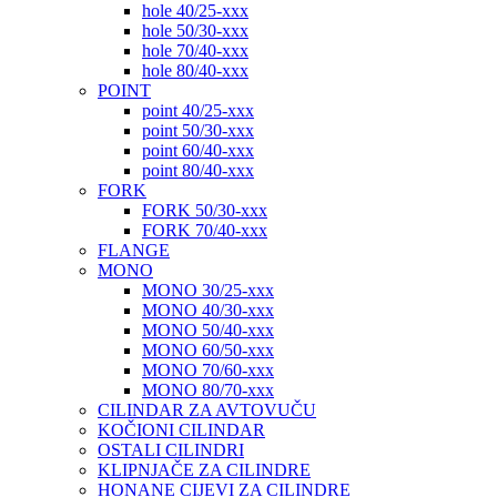
hole 40/25-xxx
hole 50/30-xxx
hole 70/40-xxx
hole 80/40-xxx
POINT
point 40/25-xxx
point 50/30-xxx
point 60/40-xxx
point 80/40-xxx
FORK
FORK 50/30-xxx
FORK 70/40-xxx
FLANGE
MONO
MONO 30/25-xxx
MONO 40/30-xxx
MONO 50/40-xxx
MONO 60/50-xxx
MONO 70/60-xxx
MONO 80/70-xxx
CILINDAR ZA AVTOVUČU
KOČIONI CILINDAR
OSTALI CILINDRI
KLIPNJAČE ZA CILINDRE
HONANE CIJEVI ZA CILINDRE