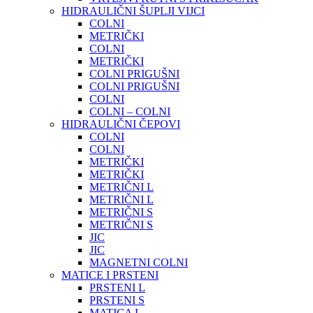
HIDRAULIČNI ŠUPLJI VIJCI
COLNI
METRIČKI
COLNI
METRIČKI
COLNI PRIGUŠNI
COLNI PRIGUŠNI
COLNI
COLNI – COLNI
HIDRAULIČNI ČEPOVI
COLNI
COLNI
METRIČKI
METRIČKI
METRIČNI L
METRIČNI L
METRIČNI S
METRIČNI S
JIC
JIC
MAGNETNI COLNI
MATICE I PRSTENI
PRSTENI L
PRSTENI S
MATICA L