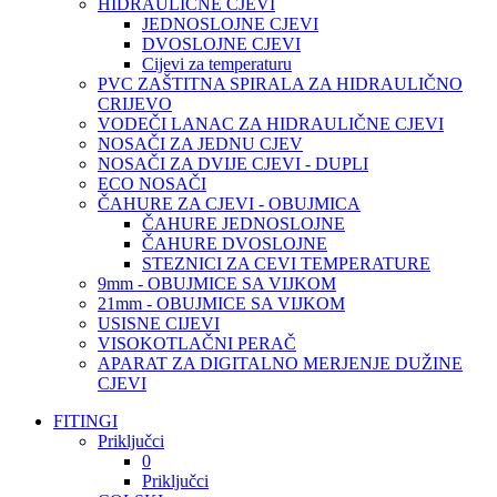
HIDRAULIČNE CJEVI
JEDNOSLOJNE CJEVI
DVOSLOJNE CJEVI
Cijevi za temperaturu
PVC ZAŠTITNA SPIRALA ZA HIDRAULIČNO
CRIJEVO
VODEČI LANAC ZA HIDRAULIČNE CJEVI
NOSAČI ZA JEDNU CJEV
NOSAČI ZA DVIJE CJEVI - DUPLI
ECO NOSAČI
ČAHURE ZA CJEVI - OBUJMICA
ČAHURE JEDNOSLOJNE
ČAHURE DVOSLOJNE
STEZNICI ZA CEVI TEMPERATURE
9mm - OBUJMICE SA VIJKOM
21mm - OBUJMICE SA VIJKOM
USISNE CIJEVI
VISOKOTLAČNI PERAČ
APARAT ZA DIGITALNO MERJENJE DUŽINE
CJEVI
FITINGI
Priključci
0
Priključci