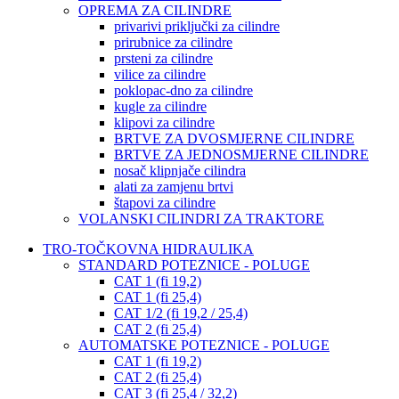
OPREMA ZA CILINDRE
privarivi priključki za cilindre
prirubnice za cilindre
prsteni za cilindre
vilice za cilindre
poklopac-dno za cilindre
kugle za cilindre
klipovi za cilindre
BRTVE ZA DVOSMJERNE CILINDRE
BRTVE ZA JEDNOSMJERNE CILINDRE
nosač klipnjače cilindra
alati za zamjenu brtvi
štapovi za cilindre
VOLANSKI CILINDRI ZA TRAKTORE
TRO-TOČKOVNA HIDRAULIKA
STANDARD POTEZNICE - POLUGE
CAT 1 (fi 19,2)
CAT 1 (fi 25,4)
CAT 1/2 (fi 19,2 / 25,4)
CAT 2 (fi 25,4)
AUTOMATSKE POTEZNICE - POLUGE
CAT 1 (fi 19,2)
CAT 2 (fi 25,4)
CAT 3 (fi 25,4 / 32,2)