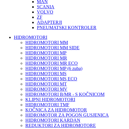
MAN
SCANIA
VOLVO
ZF
ADAPTERJI
PNEUMATSKI KONTROLER
HIDROMOTORI
HIDROMOTORI MM
HIDROMOTORI MM SIDE
HIDROMOTORI MP
HIDROMOTORI MR
HIDROMOTORI MR ECO
HIDROMOTORI MP (6 zuba)
HIDROMOTORI MS
HIDROMOTORI MS ECO
HIDROMOTORI MT
HIDROMOTORI MV
HIDROMOTORI B/MR - S KOČNICOM
KLIPNI HIDROMOTORI
HIDROMOTORI TMF
KOČNICA ZA HIDROMOTOR
HIDROMOTOR ZA POGON GUSJENICA
HIDROMOTORI KARDAN
REDUKTORI ZA HIDROMOTORE