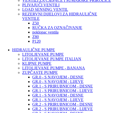
VENTILI ZA CJEPAČE I ŠUMARSKE PRIKOLICE
PLIVAJUČI VENTILI
LOAD SENSING VENTIL
REZERVNI DIJELOVI ZA HIDRAULIČNE
VENTILE
Z50
RUČKA ZA OZNAČIVANJE
poklopac ventila
Z80
P120
HIDRAULIČNE PUMPE
LITOLJEVANE PUMPE
LITOLJEVANE PUMPE ITALIAN
KLIPNE PUMPE
LITOLJEVANE PUMPE - BANANA
ZUPČASTE PUMPE
GR.0 - S NAVOJEM - DESNE
GR.0 - S NAVOJEM - LIJEVE
GR.1 - S PRIRUBNICOM - DESNE
GR.1 - S PRIRUBNICOM - LIJEVE
GR.1 - S NAVOJEM - DESNE
GR.1 - S NAVOJEM - LIJEVE
GR.2 - S PRIRUBNICOM - DESNE
GR.2 - S PRIRUBNICOM - LIJEVE