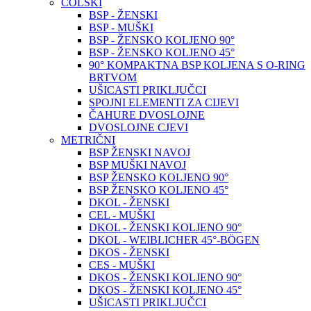
COLSKI
BSP - ŽENSKI
BSP - MUŠKI
BSP - ŽENSKO KOLJENO 90°
BSP - ŽENSKO KOLJENO 45°
90° KOMPAKTNA BSP KOLJENA S O-RING
BRTVOM
UŠICASTI PRIKLJUČCI
SPOJNI ELEMENTI ZA CIJEVI
ČAHURE DVOSLOJNE
DVOSLOJNE CJEVI
METRIČNI
BSP ŽENSKI NAVOJ
BSP MUŠKI NAVOJ
BSP ŽENSKO KOLJENO 90°
BSP ŽENSKO KOLJENO 45°
DKOL - ŽENSKI
CEL - MUŠKI
DKOL - ŽENSKI KOLJENO 90°
DKOL - WEIBLICHER 45°-BÖGEN
DKOS - ŽENSKI
CES - MUŠKI
DKOS - ŽENSKI KOLJENO 90°
DKOS - ŽENSKI KOLJENO 45°
UŠICASTI PRIKLJUČCI