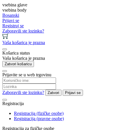
vsebina glave
vsebina body
Bosanski
Prijavi se
Registruj se
Zaboravili ste lozinku?
Vaša košarica je prazna
Košarica status
Vaša košarica je prazna
Zatvori košaricu
Prijavite se u web trgovinu
Zaboravili ste lozinku?
Zatvori
Prijavi se
Registracija
Registracija (fizičke osobe)
Registracija (pravne osobe)
Registracija za fizičke osobe