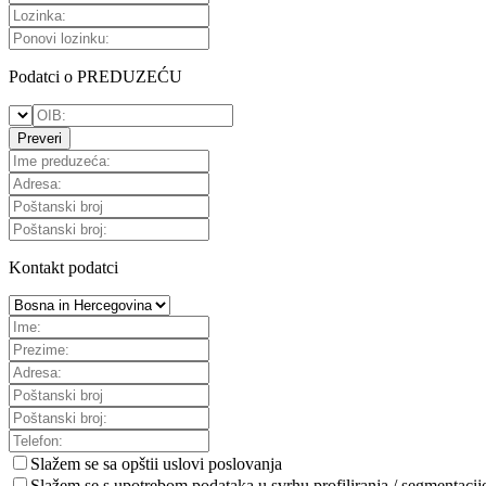
Podatci o PREDUZEĆU
Preveri
Kontakt podatci
Slažem se sa
opštii uslovi poslovanja
Slažem se s upotrebom podataka u svrhu profiliranja / segmentacij