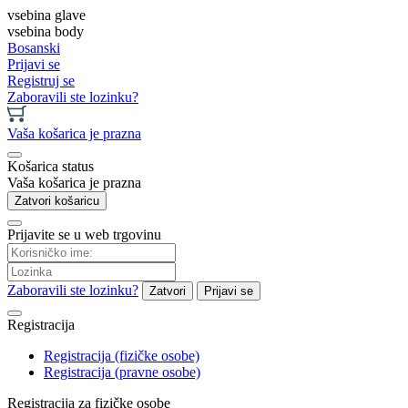
vsebina glave
vsebina body
Bosanski
Prijavi se
Registruj se
Zaboravili ste lozinku?
Vaša košarica je prazna
Košarica status
Vaša košarica je prazna
Zatvori košaricu
Prijavite se u web trgovinu
Zaboravili ste lozinku?
Zatvori
Prijavi se
Registracija
Registracija (fizičke osobe)
Registracija (pravne osobe)
Registracija za fizičke osobe