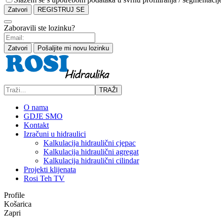
Zatvori
REGISTRUJ SE
Zaboravili ste lozinku?
Zatvori
Pošaljite mi novu lozinku
TRAŽI
O nama
GDJE SMO
Kontakt
Izračuni u hidraulici
Kalkulacija hidraulični cjepac
Kalkulacija hidraulični agregat
Kalkulacija hidraulični cilindar
Projekti klijenata
Rosi Teh TV
Profile
Košarica
Zapri