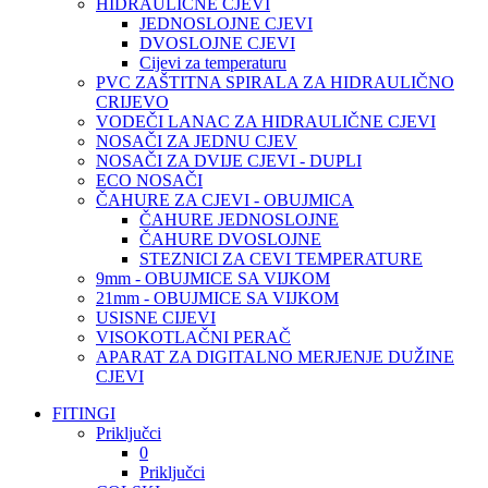
HIDRAULIČNE CJEVI
JEDNOSLOJNE CJEVI
DVOSLOJNE CJEVI
Cijevi za temperaturu
PVC ZAŠTITNA SPIRALA ZA HIDRAULIČNO
CRIJEVO
VODEČI LANAC ZA HIDRAULIČNE CJEVI
NOSAČI ZA JEDNU CJEV
NOSAČI ZA DVIJE CJEVI - DUPLI
ECO NOSAČI
ČAHURE ZA CJEVI - OBUJMICA
ČAHURE JEDNOSLOJNE
ČAHURE DVOSLOJNE
STEZNICI ZA CEVI TEMPERATURE
9mm - OBUJMICE SA VIJKOM
21mm - OBUJMICE SA VIJKOM
USISNE CIJEVI
VISOKOTLAČNI PERAČ
APARAT ZA DIGITALNO MERJENJE DUŽINE
CJEVI
FITINGI
Priključci
0
Priključci