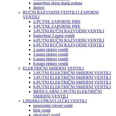
sastavljeni sklop dupla poluga
djelovi
RUČNI RAZVODNI VENTILI I ZAPORNI
VENTILI
2-PUTNE ZAPORNE PIPE
3-PUTNE ZAPORNE PIPE
3-PUTNI RUČNI RAZVODNI VENTILI
Sastavljeni 2-putni ventili
4-PUTNI RUČNI RAZVODNI VENTILI
6-PUTNI RUČNI RAZVODNI VENTILI
2-putni elektro ventili
3-putni elektro ventili
6-putni elektro ventili
8-putni elektro ventili
ELEKTRIČNI SMJERNI VENTILI
2-PUTNI ELEKTRIČNI SMJERNI VENTILI
3-PUTNI ELEKTRIČNI SMJERNI VENTILI
6-PUTNI ELEKTRIČNI SMJERNI VENTILI
8-PUTNI ELEKTRIČNI SMJERNI VENTILI
MODULARNI 2-PUTNI ELEKTRIČNI
SMJERNI VENTILI
LINIJSKI-UPRAVLJAČKI VENTILI
nepovratni cijevni ventil
blok ventil
obračajuči ventil