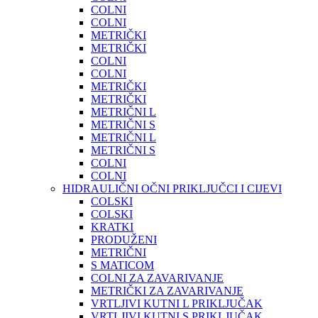
COLNI
COLNI
METRIČKI
METRIČKI
COLNI
COLNI
METRIČKI
METRIČKI
METRIČNI L
METRIČNI S
METRIČNI L
METRIČNI S
COLNI
COLNI
HIDRAULIČNI OČNI PRIKLJUČCI I CIJEVI
COLSKI
COLSKI
KRATKI
PRODUŽENI
METRIČNI
S MATICOM
COLNI ZA ZAVARIVANJE
METRIČKI ZA ZAVARIVANJE
VRTLJIVI KUTNI L PRIKLJUČAK
VRTLJIVI KUTNI S PRIKLJUČAK