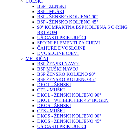
COLSKI
BSP - ŽENSKI
BSP - MUŠKI
BSP - ŽENSKO KOLJENO 90°
BSP - ŽENSKO KOLJENO 45°
90° KOMPAKTNA BSP KOLJENA S O-RING
BRTVOM
UŠICASTI PRIKLJUČCI
SPOJNI ELEMENTI ZA CIJEVI
ČAHURE DVOSLOJNE
DVOSLOJNE CJEVI
METRIČNI
BSP ŽENSKI NAVOJ
BSP MUŠKI NAVOJ
BSP ŽENSKO KOLJENO 90°
BSP ŽENSKO KOLJENO 45°
DKOL - ŽENSKI
CEL - MUŠKI
DKOL - ŽENSKI KOLJENO 90°
DKOL - WEIBLICHER 45°-BÖGEN
DKOS - ŽENSKI
CES - MUŠKI
DKOS - ŽENSKI KOLJENO 90°
DKOS - ŽENSKI KOLJENO 45°
UŠICASTI PRIKLJUČCI