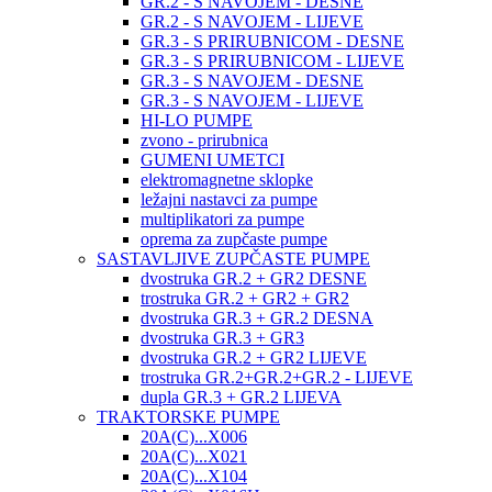
GR.2 - S NAVOJEM - DESNE
GR.2 - S NAVOJEM - LIJEVE
GR.3 - S PRIRUBNICOM - DESNE
GR.3 - S PRIRUBNICOM - LIJEVE
GR.3 - S NAVOJEM - DESNE
GR.3 - S NAVOJEM - LIJEVE
HI-LO PUMPE
zvono - prirubnica
GUMENI UMETCI
elektromagnetne sklopke
ležajni nastavci za pumpe
multiplikatori za pumpe
oprema za zupčaste pumpe
SASTAVLJIVE ZUPČASTE PUMPE
dvostruka GR.2 + GR2 DESNE
trostruka GR.2 + GR2 + GR2
dvostruka GR.3 + GR.2 DESNA
dvostruka GR.3 + GR3
dvostruka GR.2 + GR2 LIJEVE
trostruka GR.2+GR.2+GR.2 - LIJEVE
dupla GR.3 + GR.2 LIJEVA
TRAKTORSKE PUMPE
20A(C)...X006
20A(C)...X021
20A(C)...X104