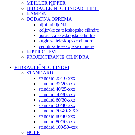
MEILLER KIPPER
HIDRAULIČNI CILINDAR ''LIFT''
KAMION
DODATNA OPREMA
uljni priključki
koljevke za teleskopske cilindre
nosači za teleskopske cilindre
kugle za teleskopske cilindre
ventili za teleskopske cilindre
KIPER CIJEVI
PROJEKTIRANJE CILINDRA
HIDRAULIČNI CILINDRI
STANDARD
standard 25/16-xxx
standard 32/20-xxx
standard 40/25-xxx
standard 50/30-xxx
standard 60/30-xxx
standard 60/40-xxx
standard 70-40-XXX
standard 80/40-xxx
standard 80/50-xxx
standard 100/50-xxx
HOLE