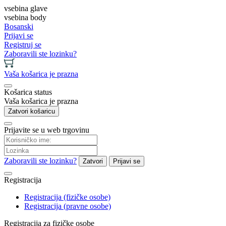
vsebina glave
vsebina body
Bosanski
Prijavi se
Registruj se
Zaboravili ste lozinku?
Vaša košarica je prazna
Košarica status
Vaša košarica je prazna
Zatvori košaricu
Prijavite se u web trgovinu
Zaboravili ste lozinku?
Zatvori
Prijavi se
Registracija
Registracija (fizičke osobe)
Registracija (pravne osobe)
Registracija za fizičke osobe