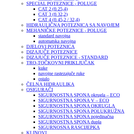
SPECIAL POTEZNICE - POLUGE
CAT 2 (fi 25,4)
CAT 3 (fi 32,2)
CAT 4 (fi 45,2 / 32,4)
HIDRAULIČNA POTEZNICA SA NAVOJEM
MEHANIČKE POTEZNICE - POLUGE
standard navojna
automatska navojna
DJELOVI POTEZNICA
DIZAJUČE POTEZNICE
DIZAJUČE POTEZNICE - STANDARD
TRO-TOČKOVNI PRIKLJUČAK
kuke
navojne rastezajuče ruke
ostalo
ČELNA HIDRAULIKA
OSIGURAČI
SIGURNOSTNA SPONA okrugla – ECO
SIGURNOSTNA SPONA V – ECO
SIGURNOSTNA SPONA OKRUGLA
SIGURNOSTNA SPONA POLUKRUŽNA
SIGURNOSTNA SPONA pojedinačna
SIGURNOSTNA SPONA dupla
SIGURNOSNA RASCIJEPKA
KLINOVI