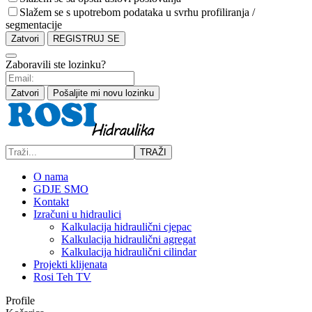
Slažem se s upotrebom podataka u svrhu profiliranja /
segmentacije
Zatvori
REGISTRUJ SE
Zaboravili ste lozinku?
Zatvori
Pošaljite mi novu lozinku
TRAŽI
O nama
GDJE SMO
Kontakt
Izračuni u hidraulici
Kalkulacija hidraulični cjepac
Kalkulacija hidraulični agregat
Kalkulacija hidraulični cilindar
Projekti klijenata
Rosi Teh TV
Profile