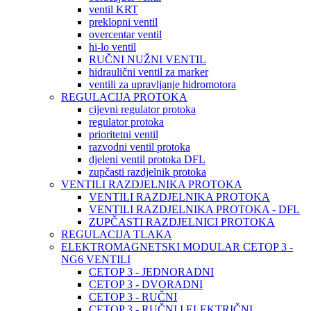
ventil KRT
preklopni ventil
overcentar ventil
hi-lo ventil
RUČNI NUŽNI VENTIL
hidraulični ventil za marker
ventili za upravljanje hidromotora
REGULACIJA PROTOKA
cijevni regulator protoka
regulator protoka
prioritetni ventil
razvodni ventil protoka
djeleni ventil protoka DFL
zupčasti razdjelnik protoka
VENTILI RAZDJELNIKA PROTOKA
VENTILI RAZDJELNIKA PROTOKA
VENTILI RAZDJELNIKA PROTOKA - DFL
ZUPČASTI RAZDJELNICI PROTOKA
REGULACIJA TLAKA
ELEKTROMAGNETSKI MODULAR CETOP 3 -
NG6 VENTILI
CETOP 3 - JEDNORADNI
CETOP 3 - DVORADNI
CETOP 3 - RUČNI
CETOP 3 - RUČNI I ELEKTRIČNI