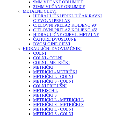
9MM VIJČANE OBUJMICE
21MM VIJČANE OBUJMICE
METALNE CIJEVI
HIDRAULIČNI PRIKLJUČAK RAVNI
CJEVOvNI PRELAZ
CJELOVNI PRELAZ KOLJENO 90°
CJELOVNI PRELAZ KOLJENO 45°
HIDRAULIČNE CIJEVI - METALNE
ČAHURE DVOSLOJNE
DVOSLOJNE CJEVI
HIDRAULIČNI DVOVIJAČNIKI
COLNI
COLNI - COLNI
COLNI - METRIČKI
METRIČKI
METRIČKI - METRIČKI
METRIČKI L - COLNI
METRIČKI S - COLNI
COLNI PRIGUŠNI
METRISCH L
METRIČKI S
METRIČKI L - METRIČKI L
METRIČKI S - METRIČKI S
METRIČKI L - COLNI
METRIČKI S - COLNI