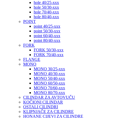
hole 40/25-xxx
hole 50/30-xxx
hole 70/40-xxx
hole 80/40-xxx
POINT
point 40/25-xxx
point 50/30-xxx
point 60/40-xxx
point 80/40-xxx
FORK
FORK 50/30-xxx
FORK 70/40-xxx
FLANGE
MONO
MONO 30/25-xxx
MONO 40/30-xxx
MONO 50/40-xxx
MONO 60/50-xxx
MONO 70/60-xxx
MONO 80/70-xxx
CILINDAR ZA AVTOVUČU
KOČIONI CILINDAR
OSTALI CILINDRI
KLIPNJAČE ZA CILINDRE
HONANE CIJEVI ZA CILINDRE