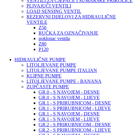
VENTILI ZA CJEPAČE I ŠUMARSKE PRIKOLICE
PLIVAJUČI VENTILI
LOAD SENSING VENTIL
REZERVNI DIJELOVI ZA HIDRAULIČNE
VENTILE
Z50
RUČKA ZA OZNAČIVANJE
poklopac ventila
Z80
P120
HIDRAULIČNE PUMPE
LITOLJEVANE PUMPE
LITOLJEVANE PUMPE ITALIAN
KLIPNE PUMPE
LITOLJEVANE PUMPE - BANANA
ZUPČASTE PUMPE
GR.0 - S NAVOJEM - DESNE
GR.0 - S NAVOJEM - LIJEVE
GR.1 - S PRIRUBNICOM - DESNE
GR.1 - S PRIRUBNICOM - LIJEVE
GR.1 - S NAVOJEM - DESNE
GR.1 - S NAVOJEM - LIJEVE
GR.2 - S PRIRUBNICOM - DESNE
GR.2 - S PRIRUBNICOM - LIJEVE