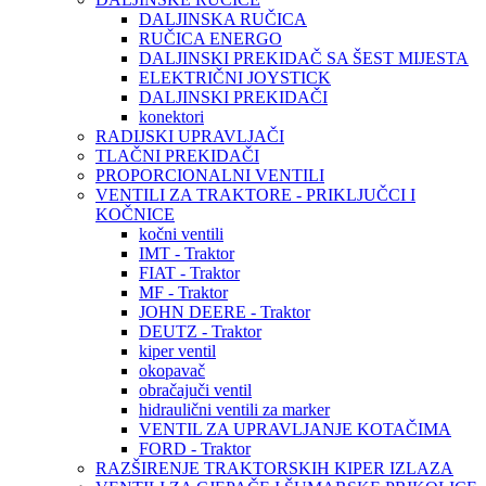
DALJINSKA RUČICA
RUČICA ENERGO
DALJINSKI PREKIDAČ SA ŠEST MIJESTA
ELEKTRIČNI JOYSTICK
DALJINSKI PREKIDAČI
konektori
RADIJSKI UPRAVLJAČI
TLAČNI PREKIDAČI
PROPORCIONALNI VENTILI
VENTILI ZA TRAKTORE - PRIKLJUČCI I
KOČNICE
kočni ventili
IMT - Traktor
FIAT - Traktor
MF - Traktor
JOHN DEERE - Traktor
DEUTZ - Traktor
kiper ventil
okopavač
obračajuči ventil
hidraulični ventili za marker
VENTIL ZA UPRAVLJANJE KOTAČIMA
FORD - Traktor
RAZŠIRENJE TRAKTORSKIH KIPER IZLAZA