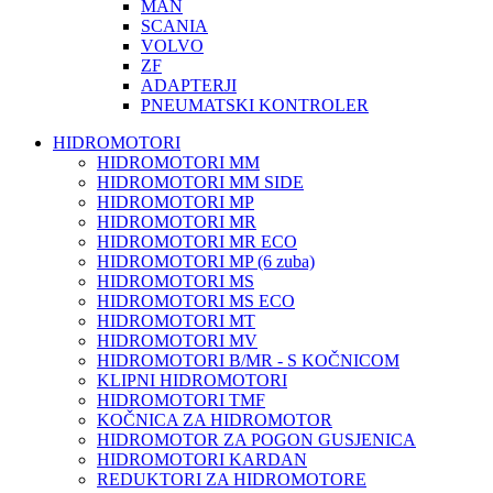
MAN
SCANIA
VOLVO
ZF
ADAPTERJI
PNEUMATSKI KONTROLER
HIDROMOTORI
HIDROMOTORI MM
HIDROMOTORI MM SIDE
HIDROMOTORI MP
HIDROMOTORI MR
HIDROMOTORI MR ECO
HIDROMOTORI MP (6 zuba)
HIDROMOTORI MS
HIDROMOTORI MS ECO
HIDROMOTORI MT
HIDROMOTORI MV
HIDROMOTORI B/MR - S KOČNICOM
KLIPNI HIDROMOTORI
HIDROMOTORI TMF
KOČNICA ZA HIDROMOTOR
HIDROMOTOR ZA POGON GUSJENICA
HIDROMOTORI KARDAN
REDUKTORI ZA HIDROMOTORE