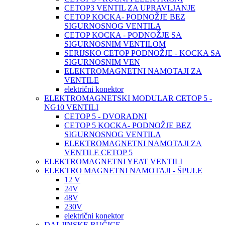
CETOP3 VENTIL ZA UPRAVLJANJE
CETOP KOCKA- PODNOŽJE BEZ
SIGURNOSNOG VENTILA
CETOP KOCKA - PODNOŽJE SA
SIGURNOSNIM VENTILOM
SERIJSKO CETOP PODNOŽJE - KOCKA SA
SIGURNOSNIM VEN
ELEKTROMAGNETNI NAMOTAJI ZA
VENTILE
električni konektor
ELEKTROMAGNETSKI MODULAR CETOP 5 -
NG10 VENTILI
CETOP 5 - DVORADNI
CETOP 5 KOCKA- PODNOŽJE BEZ
SIGURNOSNOG VENTILA
ELEKTROMAGNETNI NAMOTAJI ZA
VENTILE CETOP 5
ELEKTROMAGNETNI YEAT VENTILI
ELEKTRO MAGNETNI NAMOTAJI - ŠPULE
12 V
24V
48V
230V
električni konektor
DALJINSKE RUČICE