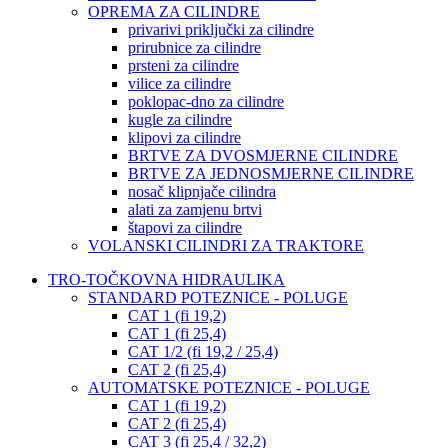
OPREMA ZA CILINDRE
privarivi priključki za cilindre
prirubnice za cilindre
prsteni za cilindre
vilice za cilindre
poklopac-dno za cilindre
kugle za cilindre
klipovi za cilindre
BRTVE ZA DVOSMJERNE CILINDRE
BRTVE ZA JEDNOSMJERNE CILINDRE
nosač klipnjače cilindra
alati za zamjenu brtvi
štapovi za cilindre
VOLANSKI CILINDRI ZA TRAKTORE
TRO-TOČKOVNA HIDRAULIKA
STANDARD POTEZNICE - POLUGE
CAT 1 (fi 19,2)
CAT 1 (fi 25,4)
CAT 1/2 (fi 19,2 / 25,4)
CAT 2 (fi 25,4)
AUTOMATSKE POTEZNICE - POLUGE
CAT 1 (fi 19,2)
CAT 2 (fi 25,4)
CAT 3 (fi 25,4 / 32,2)