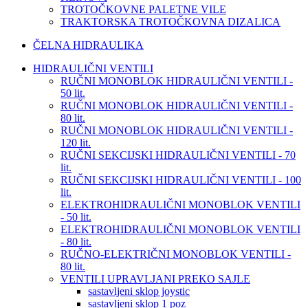
TROTOČKOVNE PALETNE VILE
TRAKTORSKA TROTOČKOVNA DIZALICA
ČELNA HIDRAULIKA
HIDRAULIČNI VENTILI
RUČNI MONOBLOK HIDRAULIČNI VENTILI -
50 lit.
RUČNI MONOBLOK HIDRAULIČNI VENTILI -
80 lit.
RUČNI MONOBLOK HIDRAULIČNI VENTILI -
120 lit.
RUČNI SEKCIJSKI HIDRAULIČNI VENTILI - 70
lit.
RUČNI SEKCIJSKI HIDRAULIČNI VENTILI - 100
lit.
ELEKTROHIDRAULIČNI MONOBLOK VENTILI
- 50 lit.
ELEKTROHIDRAULIČNI MONOBLOK VENTILI
- 80 lit.
RUČNO-ELEKTRIČNI MONOBLOK VENTILI -
80 lit.
VENTILI UPRAVLJANI PREKO SAJLE
sastavljeni sklop joystic
sastavljeni sklop 1 poz