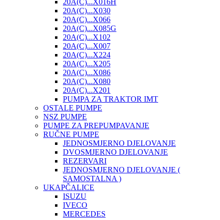
20A(C)...X016H
20A(C)...X030
20A(C)...X066
20A(C)...X085G
20A(C)...X102
20A(C)...X007
20A(C)...X224
20A(C)...X205
20A(C)...X086
20A(C)...X080
20A(C)...X201
PUMPA ZA TRAKTOR IMT
OSTALE PUMPE
NSZ PUMPE
PUMPE ZA PREPUMPAVANJE
RUČNE PUMPE
JEDNOSMJERNO DJELOVANJE
DVOSMJERNO DJELOVANJE
REZERVARI
JEDNOSMJERNO DJELOVANJE (
SAMOSTALNA )
UKAPČALICE
ISUZU
IVECO
MERCEDES