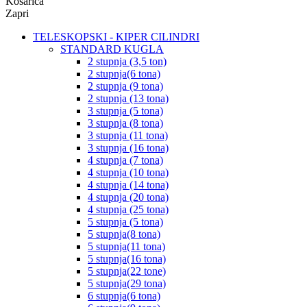
Košarica
Zapri
TELESKOPSKI - KIPER CILINDRI
STANDARD KUGLA
2 stupnja (3,5 ton)
2 stupnja(6 tona)
2 stupnja (9 tona)
2 stupnja (13 tona)
3 stupnja (5 tona)
3 stupnja (8 tona)
3 stupnja (11 tona)
3 stupnja (16 tona)
4 stupnja (7 tona)
4 stupnja (10 tona)
4 stupnja (14 tona)
4 stupnja (20 tona)
4 stupnja (25 tona)
5 stupnja (5 tona)
5 stupnja(8 tona)
5 stupnja(11 tona)
5 stupnja(16 tona)
5 stupnja(22 tone)
5 stupnja(29 tona)
6 stupnja(6 tona)