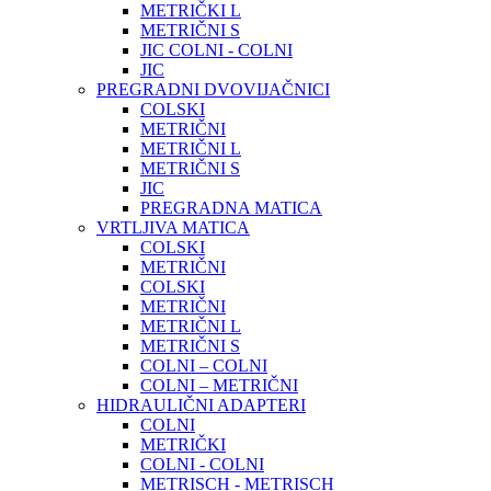
METRIČKI L
METRIČNI S
JIC COLNI - COLNI
JIC
PREGRADNI DVOVIJAČNICI
COLSKI
METRIČNI
METRIČNI L
METRIČNI S
JIC
PREGRADNA MATICA
VRTLJIVA MATICA
COLSKI
METRIČNI
COLSKI
METRIČNI
METRIČNI L
METRIČNI S
COLNI – COLNI
COLNI – METRIČNI
HIDRAULIČNI ADAPTERI
COLNI
METRIČKI
COLNI - COLNI
METRISCH - METRISCH