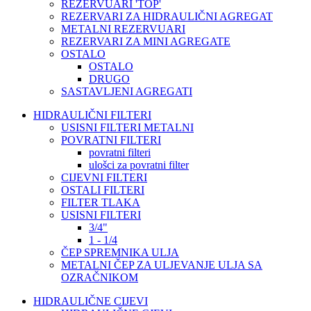
REZERVUARI 'TOP'
REZERVARI ZA HIDRAULIČNI AGREGAT
METALNI REZERVUARI
REZERVARI ZA MINI AGREGATE
OSTALO
OSTALO
DRUGO
SASTAVLJENI AGREGATI
HIDRAULIČNI FILTERI
USISNI FILTERI METALNI
POVRATNI FILTERI
povratni filteri
ulošci za povratni filter
CIJEVNI FILTERI
OSTALI FILTERI
FILTER TLAKA
USISNI FILTERI
3/4"
1 - 1/4
ČEP SPREMNIKA ULJA
METALNI ČEP ZA ULJEVANJE ULJA SA
OZRAČNIKOM
HIDRAULIČNE CIJEVI