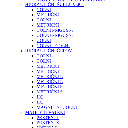
HIDRAULIČNI ŠUPLJI VIJCI
COLNI
METRIČKI
COLNI
METRIČKI
COLNI PRIGUŠNI
COLNI PRIGUŠNI
COLNI
COLNI – COLNI
HIDRAULIČNI ČEPOVI
COLNI
COLNI
METRIČKI
METRIČKI
METRIČNI L
METRIČNI L
METRIČNI S
METRIČNI S
JIC
JIC
MAGNETNI COLNI
MATICE I PRSTENI
PRSTENI L
PRSTENI S
MATICA L