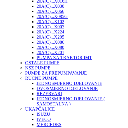
20A(C)...X016H
20A(C)...X030
20A(C)...X066
20A(C)...X085G
20A(C)...X102
20A(C)...X007
20A(C)...X224
20A(C)...X205
20A(C)...X086
20A(C)...X080
20A(C)...X201
PUMPA ZA TRAKTOR IMT
OSTALE PUMPE
NSZ PUMPE
PUMPE ZA PREPUMPAVANJE
RUČNE PUMPE
JEDNOSMJERNO DJELOVANJE
DVOSMJERNO DJELOVANJE
REZERVARI
JEDNOSMJERNO DJELOVANJE (
SAMOSTALNA )
UKAPČALICE
ISUZU
IVECO
MERCEDES