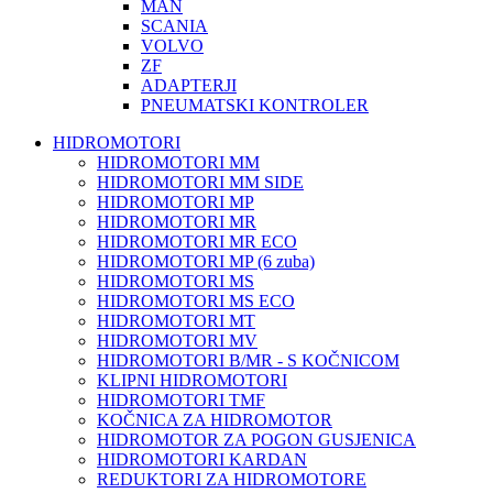
MAN
SCANIA
VOLVO
ZF
ADAPTERJI
PNEUMATSKI KONTROLER
HIDROMOTORI
HIDROMOTORI MM
HIDROMOTORI MM SIDE
HIDROMOTORI MP
HIDROMOTORI MR
HIDROMOTORI MR ECO
HIDROMOTORI MP (6 zuba)
HIDROMOTORI MS
HIDROMOTORI MS ECO
HIDROMOTORI MT
HIDROMOTORI MV
HIDROMOTORI B/MR - S KOČNICOM
KLIPNI HIDROMOTORI
HIDROMOTORI TMF
KOČNICA ZA HIDROMOTOR
HIDROMOTOR ZA POGON GUSJENICA
HIDROMOTORI KARDAN
REDUKTORI ZA HIDROMOTORE