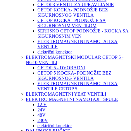
CETOP3 VENTIL ZA UPRAVLJANJE
CETOP KOCKA- PODNOŽJE BEZ
SIGURNOSNOG VENTILA
CETOP KOCKA - PODNOŽJE SA
SIGURNOSNIM VENTILOM
SERIJSKO CETOP PODNOŽJE - KOCKA SA
SIGURNOSNIM VEN
ELEKTROMAGNETNI NAMOTAJI ZA
VENTILE
električni konektor
ELEKTROMAGNETSKI MODULAR CETOP 5 -
NG10 VENTILI
CETOP 5 - DVORADNI
CETOP 5 KOCKA- PODNOŽJE BEZ
SIGURNOSNOG VENTILA
ELEKTROMAGNETNI NAMOTAJI ZA
VENTILE CETOP 5
ELEKTROMAGNETNI YEAT VENTILI
ELEKTRO MAGNETNI NAMOTAJI - ŠPULE
12 V
24V
48V
230V
električni konektor
DALJINSKE RUČICE