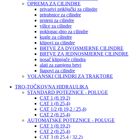
OPREMA ZA CILINDRE
privarivi priključki za cilindre
prirubnice za cilindre
prsteni za cilindre
vilice za cilindre
poklopac-dno za cilindre
kugle za cilindre
klipovi za cilindre
BRTVE ZA DVOSMJERNE CILINDRE
BRTVE ZA JEDNOSMJERNE CILINDRE
nosač klipnjače cilindra
alati za zamjenu brtvi
štapovi za cilindre
VOLANSKI CILINDRI ZA TRAKTORE
TRO-TOČKOVNA HIDRAULIKA
STANDARD POTEZNICE - POLUGE
CAT 1 (fi 19,2)
CAT 1 (fi 25,4)
CAT 1/2 (fi 19,2 / 25,4)
CAT 2 (fi 25,4)
AUTOMATSKE POTEZNICE - POLUGE
CAT 1 (fi 19,2)
CAT 2 (fi 25,4)
CAT 3 (fi 25,4 / 32,2)