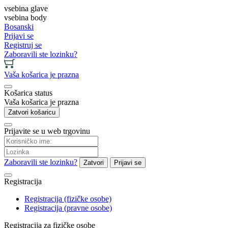
vsebina glave
vsebina body
Bosanski
Prijavi se
Registruj se
Zaboravili ste lozinku?
Vaša košarica je prazna
Košarica status
Vaša košarica je prazna
Zatvori košaricu
Prijavite se u web trgovinu
Zaboravili ste lozinku?
Zatvori
Prijavi se
Registracija
Registracija (fizičke osobe)
Registracija (pravne osobe)
Registracija za fizičke osobe