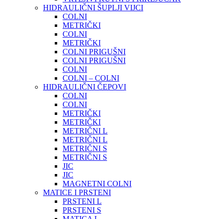
HIDRAULIČNI ŠUPLJI VIJCI
COLNI
METRIČKI
COLNI
METRIČKI
COLNI PRIGUŠNI
COLNI PRIGUŠNI
COLNI
COLNI – COLNI
HIDRAULIČNI ČEPOVI
COLNI
COLNI
METRIČKI
METRIČKI
METRIČNI L
METRIČNI L
METRIČNI S
METRIČNI S
JIC
JIC
MAGNETNI COLNI
MATICE I PRSTENI
PRSTENI L
PRSTENI S
MATICA L