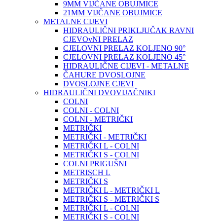
9MM VIJČANE OBUJMICE
21MM VIJČANE OBUJMICE
METALNE CIJEVI
HIDRAULIČNI PRIKLJUČAK RAVNI
CJEVOvNI PRELAZ
CJELOVNI PRELAZ KOLJENO 90°
CJELOVNI PRELAZ KOLJENO 45°
HIDRAULIČNE CIJEVI - METALNE
ČAHURE DVOSLOJNE
DVOSLOJNE CJEVI
HIDRAULIČNI DVOVIJAČNIKI
COLNI
COLNI - COLNI
COLNI - METRIČKI
METRIČKI
METRIČKI - METRIČKI
METRIČKI L - COLNI
METRIČKI S - COLNI
COLNI PRIGUŠNI
METRISCH L
METRIČKI S
METRIČKI L - METRIČKI L
METRIČKI S - METRIČKI S
METRIČKI L - COLNI
METRIČKI S - COLNI