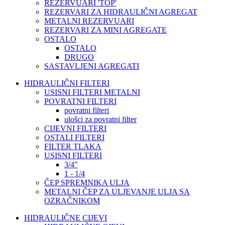
REZERVUARI 'TOP'
REZERVARI ZA HIDRAULIČNI AGREGAT
METALNI REZERVUARI
REZERVARI ZA MINI AGREGATE
OSTALO
OSTALO
DRUGO
SASTAVLJENI AGREGATI
HIDRAULIČNI FILTERI
USISNI FILTERI METALNI
POVRATNI FILTERI
povratni filteri
ulošci za povratni filter
CIJEVNI FILTERI
OSTALI FILTERI
FILTER TLAKA
USISNI FILTERI
3/4"
1 - 1/4
ČEP SPREMNIKA ULJA
METALNI ČEP ZA ULJEVANJE ULJA SA
OZRAČNIKOM
HIDRAULIČNE CIJEVI