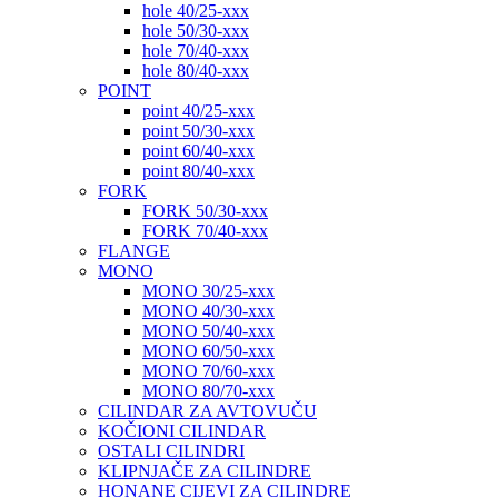
hole 40/25-xxx
hole 50/30-xxx
hole 70/40-xxx
hole 80/40-xxx
POINT
point 40/25-xxx
point 50/30-xxx
point 60/40-xxx
point 80/40-xxx
FORK
FORK 50/30-xxx
FORK 70/40-xxx
FLANGE
MONO
MONO 30/25-xxx
MONO 40/30-xxx
MONO 50/40-xxx
MONO 60/50-xxx
MONO 70/60-xxx
MONO 80/70-xxx
CILINDAR ZA AVTOVUČU
KOČIONI CILINDAR
OSTALI CILINDRI
KLIPNJAČE ZA CILINDRE
HONANE CIJEVI ZA CILINDRE