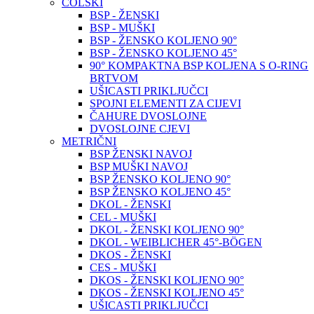
COLSKI
BSP - ŽENSKI
BSP - MUŠKI
BSP - ŽENSKO KOLJENO 90°
BSP - ŽENSKO KOLJENO 45°
90° KOMPAKTNA BSP KOLJENA S O-RING
BRTVOM
UŠICASTI PRIKLJUČCI
SPOJNI ELEMENTI ZA CIJEVI
ČAHURE DVOSLOJNE
DVOSLOJNE CJEVI
METRIČNI
BSP ŽENSKI NAVOJ
BSP MUŠKI NAVOJ
BSP ŽENSKO KOLJENO 90°
BSP ŽENSKO KOLJENO 45°
DKOL - ŽENSKI
CEL - MUŠKI
DKOL - ŽENSKI KOLJENO 90°
DKOL - WEIBLICHER 45°-BÖGEN
DKOS - ŽENSKI
CES - MUŠKI
DKOS - ŽENSKI KOLJENO 90°
DKOS - ŽENSKI KOLJENO 45°
UŠICASTI PRIKLJUČCI