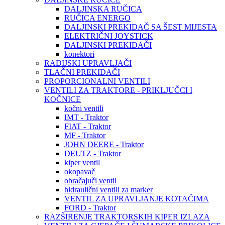
DALJINSKA RUČICA
RUČICA ENERGO
DALJINSKI PREKIDAČ SA ŠEST MIJESTA
ELEKTRIČNI JOYSTICK
DALJINSKI PREKIDAČI
konektori
RADIJSKI UPRAVLJAČI
TLAČNI PREKIDAČI
PROPORCIONALNI VENTILI
VENTILI ZA TRAKTORE - PRIKLJUČCI I
KOČNICE
kočni ventili
IMT - Traktor
FIAT - Traktor
MF - Traktor
JOHN DEERE - Traktor
DEUTZ - Traktor
kiper ventil
okopavač
obračajuči ventil
hidraulični ventili za marker
VENTIL ZA UPRAVLJANJE KOTAČIMA
FORD - Traktor
RAZŠIRENJE TRAKTORSKIH KIPER IZLAZA