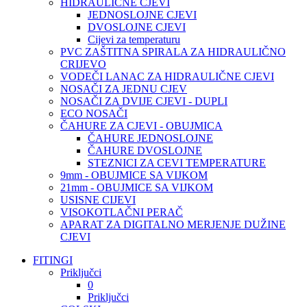
HIDRAULIČNE CJEVI
JEDNOSLOJNE CJEVI
DVOSLOJNE CJEVI
Cijevi za temperaturu
PVC ZAŠTITNA SPIRALA ZA HIDRAULIČNO
CRIJEVO
VODEČI LANAC ZA HIDRAULIČNE CJEVI
NOSAČI ZA JEDNU CJEV
NOSAČI ZA DVIJE CJEVI - DUPLI
ECO NOSAČI
ČAHURE ZA CJEVI - OBUJMICA
ČAHURE JEDNOSLOJNE
ČAHURE DVOSLOJNE
STEZNICI ZA CEVI TEMPERATURE
9mm - OBUJMICE SA VIJKOM
21mm - OBUJMICE SA VIJKOM
USISNE CIJEVI
VISOKOTLAČNI PERAČ
APARAT ZA DIGITALNO MERJENJE DUŽINE
CJEVI
FITINGI
Priključci
0
Priključci