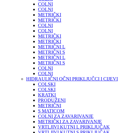
COLNI
COLNI
METRIČKI
METRIČKI
COLNI
COLNI
METRIČKI
METRIČKI
METRIČNI L
METRIČNI S
METRIČNI L
METRIČNI S
COLNI
COLNI
HIDRAULIČNI OČNI PRIKLJUČCI I CIJEVI
COLSKI
COLSKI
KRATKI
PRODUŽENI
METRIČNI
S MATICOM
COLNI ZA ZAVARIVANJE
METRIČKI ZA ZAVARIVANJE
VRTLJIVI KUTNI L PRIKLJUČAK
VRTLJIVI KUTNI S PRIKLJUČAK