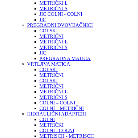
METRIČKI L
METRIČNI S
JIC COLNI - COLNI
JIC
PREGRADNI DVOVIJAČNICI
COLSKI
METRIČNI
METRIČNI L
METRIČNI S
JIC
PREGRADNA MATICA
VRTLJIVA MATICA
COLSKI
METRIČNI
COLSKI
METRIČNI
METRIČNI L
METRIČNI S
COLNI – COLNI
COLNI – METRIČNI
HIDRAULIČNI ADAPTERI
COLNI
METRIČKI
COLNI - COLNI
METRISCH - METRISCH