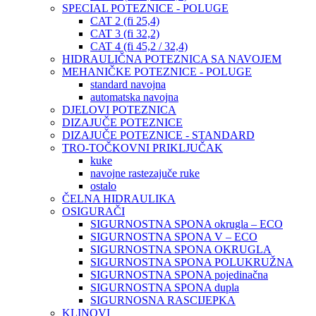
SPECIAL POTEZNICE - POLUGE
CAT 2 (fi 25,4)
CAT 3 (fi 32,2)
CAT 4 (fi 45,2 / 32,4)
HIDRAULIČNA POTEZNICA SA NAVOJEM
MEHANIČKE POTEZNICE - POLUGE
standard navojna
automatska navojna
DJELOVI POTEZNICA
DIZAJUČE POTEZNICE
DIZAJUČE POTEZNICE - STANDARD
TRO-TOČKOVNI PRIKLJUČAK
kuke
navojne rastezajuče ruke
ostalo
ČELNA HIDRAULIKA
OSIGURAČI
SIGURNOSTNA SPONA okrugla – ECO
SIGURNOSTNA SPONA V – ECO
SIGURNOSTNA SPONA OKRUGLA
SIGURNOSTNA SPONA POLUKRUŽNA
SIGURNOSTNA SPONA pojedinačna
SIGURNOSTNA SPONA dupla
SIGURNOSNA RASCIJEPKA
KLINOVI