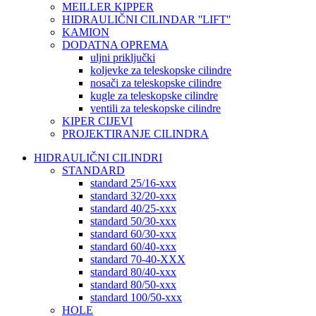
MEILLER KIPPER
HIDRAULIČNI CILINDAR ''LIFT''
KAMION
DODATNA OPREMA
uljni priključki
koljevke za teleskopske cilindre
nosači za teleskopske cilindre
kugle za teleskopske cilindre
ventili za teleskopske cilindre
KIPER CIJEVI
PROJEKTIRANJE CILINDRA
HIDRAULIČNI CILINDRI
STANDARD
standard 25/16-xxx
standard 32/20-xxx
standard 40/25-xxx
standard 50/30-xxx
standard 60/30-xxx
standard 60/40-xxx
standard 70-40-XXX
standard 80/40-xxx
standard 80/50-xxx
standard 100/50-xxx
HOLE