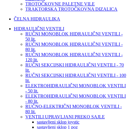
TROTOČKOVNE PALETNE VILE
TRAKTORSKA TROTOČKOVNA DIZALICA
ČELNA HIDRAULIKA
HIDRAULIČNI VENTILI
RUČNI MONOBLOK HIDRAULIČNI VENTILI -
50 lit.
RUČNI MONOBLOK HIDRAULIČNI VENTILI -
80 lit.
RUČNI MONOBLOK HIDRAULIČNI VENTILI -
120 lit.
RUČNI SEKCIJSKI HIDRAULIČNI VENTILI - 70
lit.
RUČNI SEKCIJSKI HIDRAULIČNI VENTILI - 100
lit.
ELEKTROHIDRAULIČNI MONOBLOK VENTILI
- 50 lit.
ELEKTROHIDRAULIČNI MONOBLOK VENTILI
- 80 lit.
RUČNO-ELEKTRIČNI MONOBLOK VENTILI -
80 lit.
VENTILI UPRAVLJANI PREKO SAJLE
sastavljeni sklop joystic
sastavljeni sklop 1 poz