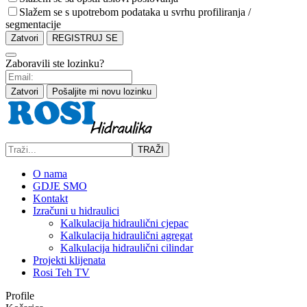
Slažem se s upotrebom podataka u svrhu profiliranja /
segmentacije
Zatvori
REGISTRUJ SE
Zaboravili ste lozinku?
Zatvori
Pošaljite mi novu lozinku
TRAŽI
O nama
GDJE SMO
Kontakt
Izračuni u hidraulici
Kalkulacija hidraulični cjepac
Kalkulacija hidraulični agregat
Kalkulacija hidraulični cilindar
Projekti klijenata
Rosi Teh TV
Profile