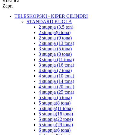
Košarica
Zapri
TELESKOPSKI - KIPER CILINDRI
STANDARD KUGLA
2 stupnja (3,5 ton)
2 stupnja(6 tona)
2 stupnja (9 tona)
2 stupnja (13 tona)
3 stupnja (5 tona)
3 stupnja (8 tona)
3 stupnja (11 tona)
3 stupnja (16 tona)
4 stupnja (7 tona)
4 stupnja (10 tona)
4 stupnja (14 tona)
4 stupnja (20 tona)
4 stupnja (25 tona)
5 stupnja (5 tona)
5 stupnja(8 tona)
5 stupnja(11 tona)
5 stupnja(16 tona)
5 stupnja(22 tone)
5 stupnja(29 tona)
6 stupnja(6 tona)