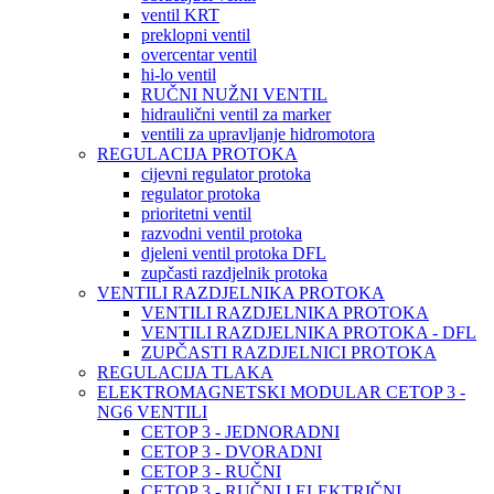
ventil KRT
preklopni ventil
overcentar ventil
hi-lo ventil
RUČNI NUŽNI VENTIL
hidraulični ventil za marker
ventili za upravljanje hidromotora
REGULACIJA PROTOKA
cijevni regulator protoka
regulator protoka
prioritetni ventil
razvodni ventil protoka
djeleni ventil protoka DFL
zupčasti razdjelnik protoka
VENTILI RAZDJELNIKA PROTOKA
VENTILI RAZDJELNIKA PROTOKA
VENTILI RAZDJELNIKA PROTOKA - DFL
ZUPČASTI RAZDJELNICI PROTOKA
REGULACIJA TLAKA
ELEKTROMAGNETSKI MODULAR CETOP 3 -
NG6 VENTILI
CETOP 3 - JEDNORADNI
CETOP 3 - DVORADNI
CETOP 3 - RUČNI
CETOP 3 - RUČNI I ELEKTRIČNI