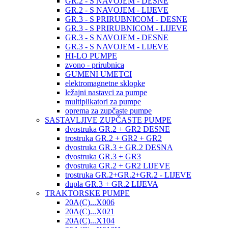
GR.2 - S NAVOJEM - DESNE
GR.2 - S NAVOJEM - LIJEVE
GR.3 - S PRIRUBNICOM - DESNE
GR.3 - S PRIRUBNICOM - LIJEVE
GR.3 - S NAVOJEM - DESNE
GR.3 - S NAVOJEM - LIJEVE
HI-LO PUMPE
zvono - prirubnica
GUMENI UMETCI
elektromagnetne sklopke
ležajni nastavci za pumpe
multiplikatori za pumpe
oprema za zupčaste pumpe
SASTAVLJIVE ZUPČASTE PUMPE
dvostruka GR.2 + GR2 DESNE
trostruka GR.2 + GR2 + GR2
dvostruka GR.3 + GR.2 DESNA
dvostruka GR.3 + GR3
dvostruka GR.2 + GR2 LIJEVE
trostruka GR.2+GR.2+GR.2 - LIJEVE
dupla GR.3 + GR.2 LIJEVA
TRAKTORSKE PUMPE
20A(C)...X006
20A(C)...X021
20A(C)...X104