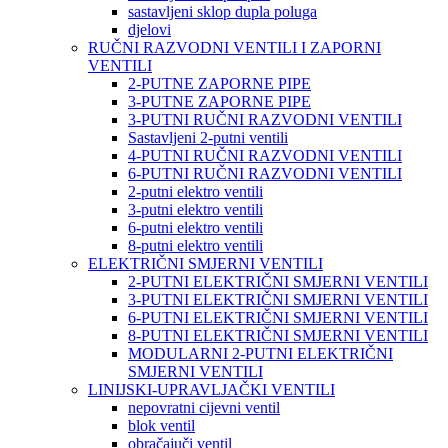
sastavljeni sklop dupla poluga
djelovi
RUČNI RAZVODNI VENTILI I ZAPORNI
VENTILI
2-PUTNE ZAPORNE PIPE
3-PUTNE ZAPORNE PIPE
3-PUTNI RUČNI RAZVODNI VENTILI
Sastavljeni 2-putni ventili
4-PUTNI RUČNI RAZVODNI VENTILI
6-PUTNI RUČNI RAZVODNI VENTILI
2-putni elektro ventili
3-putni elektro ventili
6-putni elektro ventili
8-putni elektro ventili
ELEKTRIČNI SMJERNI VENTILI
2-PUTNI ELEKTRIČNI SMJERNI VENTILI
3-PUTNI ELEKTRIČNI SMJERNI VENTILI
6-PUTNI ELEKTRIČNI SMJERNI VENTILI
8-PUTNI ELEKTRIČNI SMJERNI VENTILI
MODULARNI 2-PUTNI ELEKTRIČNI
SMJERNI VENTILI
LINIJSKI-UPRAVLJAČKI VENTILI
nepovratni cijevni ventil
blok ventil
obračajuči ventil