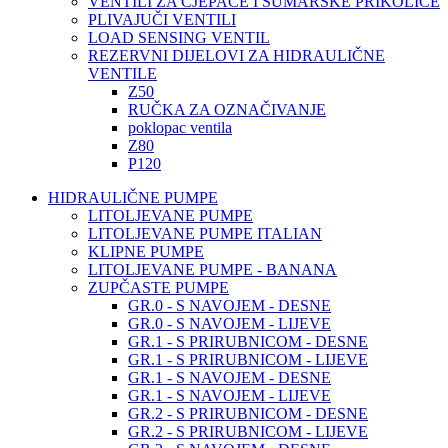
VENTILI ZA CJEPAČE I ŠUMARSKE PRIKOLICE
PLIVAJUČI VENTILI
LOAD SENSING VENTIL
REZERVNI DIJELOVI ZA HIDRAULIČNE
VENTILE
Z50
RUČKA ZA OZNAČIVANJE
poklopac ventila
Z80
P120
HIDRAULIČNE PUMPE
LITOLJEVANE PUMPE
LITOLJEVANE PUMPE ITALIAN
KLIPNE PUMPE
LITOLJEVANE PUMPE - BANANA
ZUPČASTE PUMPE
GR.0 - S NAVOJEM - DESNE
GR.0 - S NAVOJEM - LIJEVE
GR.1 - S PRIRUBNICOM - DESNE
GR.1 - S PRIRUBNICOM - LIJEVE
GR.1 - S NAVOJEM - DESNE
GR.1 - S NAVOJEM - LIJEVE
GR.2 - S PRIRUBNICOM - DESNE
GR.2 - S PRIRUBNICOM - LIJEVE