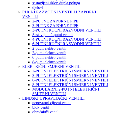
sastavljeni sklop dupla poluga
djelovi
RUČNI RAZVODNI VENTILI I ZAPORNI
VENTILI
2-PUTNE ZAPORNE PIPE
3-PUTNE ZAPORNE PIPE
3-PUTNI RUČNI RAZVODNI VENTILI
Sastavljeni 2-putni ventili
4-PUTNI RUČNI RAZVODNI VENTILI
6-PUTNI RUČNI RAZVODNI VENTILI
2-putni elektro ventili
3-putni elektro ventili
6-putni elektro ventili
8-putni elektro ventili
ELEKTRIČNI SMJERNI VENTILI
2-PUTNI ELEKTRIČNI SMJERNI VENTILI
3-PUTNI ELEKTRIČNI SMJERNI VENTILI
6-PUTNI ELEKTRIČNI SMJERNI VENTILI
8-PUTNI ELEKTRIČNI SMJERNI VENTILI
MODULARNI 2-PUTNI ELEKTRIČNI
SMJERNI VENTILI
LINIJSKI-UPRAVLJAČKI VENTILI
nepovratni cijevni ventil
blok ventil
obračajuči ventil