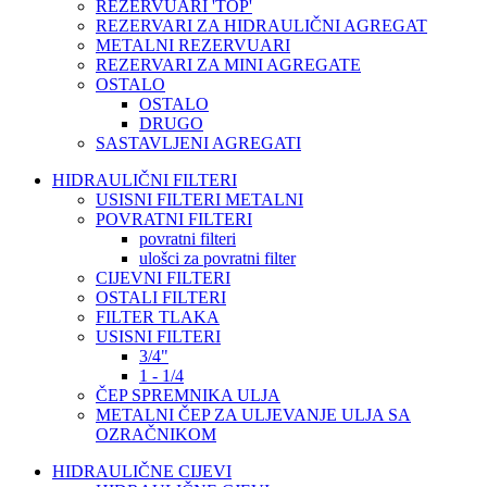
REZERVUARI 'TOP'
REZERVARI ZA HIDRAULIČNI AGREGAT
METALNI REZERVUARI
REZERVARI ZA MINI AGREGATE
OSTALO
OSTALO
DRUGO
SASTAVLJENI AGREGATI
HIDRAULIČNI FILTERI
USISNI FILTERI METALNI
POVRATNI FILTERI
povratni filteri
ulošci za povratni filter
CIJEVNI FILTERI
OSTALI FILTERI
FILTER TLAKA
USISNI FILTERI
3/4"
1 - 1/4
ČEP SPREMNIKA ULJA
METALNI ČEP ZA ULJEVANJE ULJA SA
OZRAČNIKOM
HIDRAULIČNE CIJEVI