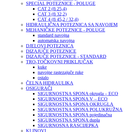
SPECIAL POTEZNICE - POLUGE
CAT 2 (fi 25,4)
CAT 3 (fi 32,2)
CAT 4 (fi 45,2 / 32,4)
HIDRAULIČNA POTEZNICA SA NAVOJEM
MEHANIČKE POTEZNICE - POLUGE
standard navojna
automatska navojna
DJELOVI POTEZNICA
DIZAJUČE POTEZNICE
DIZAJUČE POTEZNICE - STANDARD
TRO-TOČKOVNI PRIKLJUČAK
kuke
navojne rastezajuče ruke
ostalo
ČELNA HIDRAULIKA
OSIGURAČI
SIGURNOSTNA SPONA okrugla – ECO
SIGURNOSTNA SPONA V – ECO
SIGURNOSTNA SPONA OKRUGLA
SIGURNOSTNA SPONA POLUKRUŽNA
SIGURNOSTNA SPONA pojedinačna
SIGURNOSTNA SPONA dupla
SIGURNOSNA RASCIJEPKA
KLINOVI