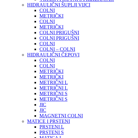
HIDRAULIČNI ŠUPLJI VIJCI
COLNI
METRIČKI
COLNI
METRIČKI
COLNI PRIGUŠNI
COLNI PRIGUŠNI
COLNI
COLNI – COLNI
HIDRAULIČNI ČEPOVI
COLNI
COLNI
METRIČKI
METRIČKI
METRIČNI L
METRIČNI L
METRIČNI S
METRIČNI S
JIC
JIC
MAGNETNI COLNI
MATICE I PRSTENI
PRSTENI L
PRSTENI S
MATICA L