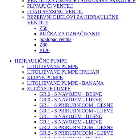
VENTILI ZA CJEPAČE I ŠUMARSKE PRIKOLICE
PLIVAJUČI VENTILI
LOAD SENSING VENTIL
REZERVNI DIJELOVI ZA HIDRAULIČNE
VENTILE
Z50
RUČKA ZA OZNAČIVANJE
poklopac ventila
Z80
P120
HIDRAULIČNE PUMPE
LITOLJEVANE PUMPE
LITOLJEVANE PUMPE ITALIAN
KLIPNE PUMPE
LITOLJEVANE PUMPE - BANANA
ZUPČASTE PUMPE
GR.0 - S NAVOJEM - DESNE
GR.0 - S NAVOJEM - LIJEVE
GR.1 - S PRIRUBNICOM - DESNE
GR.1 - S PRIRUBNICOM - LIJEVE
GR.1 - S NAVOJEM - DESNE
GR.1 - S NAVOJEM - LIJEVE
GR.2 - S PRIRUBNICOM - DESNE
GR.2 - S PRIRUBNICOM - LIJEVE