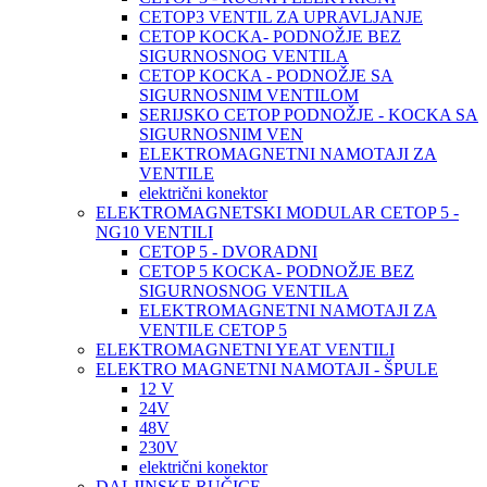
CETOP3 VENTIL ZA UPRAVLJANJE
CETOP KOCKA- PODNOŽJE BEZ
SIGURNOSNOG VENTILA
CETOP KOCKA - PODNOŽJE SA
SIGURNOSNIM VENTILOM
SERIJSKO CETOP PODNOŽJE - KOCKA SA
SIGURNOSNIM VEN
ELEKTROMAGNETNI NAMOTAJI ZA
VENTILE
električni konektor
ELEKTROMAGNETSKI MODULAR CETOP 5 -
NG10 VENTILI
CETOP 5 - DVORADNI
CETOP 5 KOCKA- PODNOŽJE BEZ
SIGURNOSNOG VENTILA
ELEKTROMAGNETNI NAMOTAJI ZA
VENTILE CETOP 5
ELEKTROMAGNETNI YEAT VENTILI
ELEKTRO MAGNETNI NAMOTAJI - ŠPULE
12 V
24V
48V
230V
električni konektor
DALJINSKE RUČICE