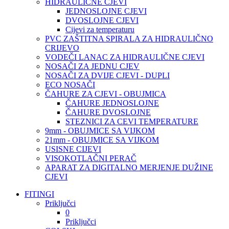
HIDRAULIČNE CJEVI
JEDNOSLOJNE CJEVI
DVOSLOJNE CJEVI
Cijevi za temperaturu
PVC ZAŠTITNA SPIRALA ZA HIDRAULIČNO
CRIJEVO
VODEČI LANAC ZA HIDRAULIČNE CJEVI
NOSAČI ZA JEDNU CJEV
NOSAČI ZA DVIJE CJEVI - DUPLI
ECO NOSAČI
ČAHURE ZA CJEVI - OBUJMICA
ČAHURE JEDNOSLOJNE
ČAHURE DVOSLOJNE
STEZNICI ZA CEVI TEMPERATURE
9mm - OBUJMICE SA VIJKOM
21mm - OBUJMICE SA VIJKOM
USISNE CIJEVI
VISOKOTLAČNI PERAČ
APARAT ZA DIGITALNO MERJENJE DUŽINE
CJEVI
FITINGI
Priključci
0
Priključci