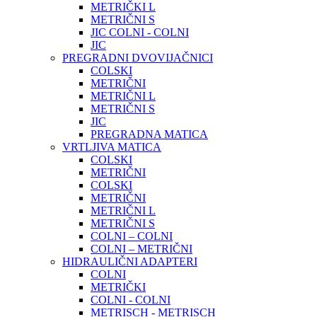
METRIČKI L
METRIČNI S
JIC COLNI - COLNI
JIC
PREGRADNI DVOVIJAČNICI
COLSKI
METRIČNI
METRIČNI L
METRIČNI S
JIC
PREGRADNA MATICA
VRTLJIVA MATICA
COLSKI
METRIČNI
COLSKI
METRIČNI
METRIČNI L
METRIČNI S
COLNI – COLNI
COLNI – METRIČNI
HIDRAULIČNI ADAPTERI
COLNI
METRIČKI
COLNI - COLNI
METRISCH - METRISCH