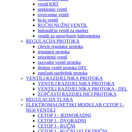
ventil KRT
preklopni ventil
overcentar ventil
hi-lo ventil
RUČNI NUŽNI VENTIL
hidraulični ventil za marker
ventili za upravljanje hidromotora
REGULACIJA PROTOKA
cijevni regulator protoka
regulator protoka
prioritetni ventil
razvodni ventil protoka
djeleni ventil protoka DFL
zupčasti razdjelnik protoka
VENTILI RAZDJELNIKA PROTOKA
VENTILI RAZDJELNIKA PROTOKA
VENTILI RAZDJELNIKA PROTOKA - DFL
ZUPČASTI RAZDJELNICI PROTOKA
REGULACIJA TLAKA
ELEKTROMAGNETSKI MODULAR CETOP 3 -
NG6 VENTILI
CETOP 3 - JEDNORADNI
CETOP 3 - DVORADNI
CETOP 3 - RUČNI
CETOP 3 - RUČNI I ELEKTRIČNI