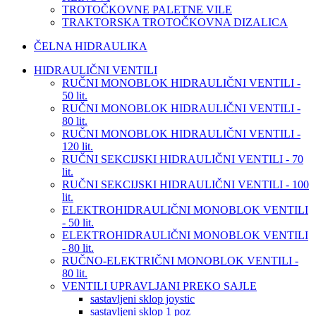
TROTOČKOVNE PALETNE VILE
TRAKTORSKA TROTOČKOVNA DIZALICA
ČELNA HIDRAULIKA
HIDRAULIČNI VENTILI
RUČNI MONOBLOK HIDRAULIČNI VENTILI -
50 lit.
RUČNI MONOBLOK HIDRAULIČNI VENTILI -
80 lit.
RUČNI MONOBLOK HIDRAULIČNI VENTILI -
120 lit.
RUČNI SEKCIJSKI HIDRAULIČNI VENTILI - 70
lit.
RUČNI SEKCIJSKI HIDRAULIČNI VENTILI - 100
lit.
ELEKTROHIDRAULIČNI MONOBLOK VENTILI
- 50 lit.
ELEKTROHIDRAULIČNI MONOBLOK VENTILI
- 80 lit.
RUČNO-ELEKTRIČNI MONOBLOK VENTILI -
80 lit.
VENTILI UPRAVLJANI PREKO SAJLE
sastavljeni sklop joystic
sastavljeni sklop 1 poz