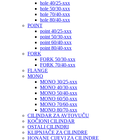
hole 40/25-xxx
hole 50/30-xxx
hole 70/40-xxx
hole 80/40-xxx
POINT
point 40/25-xxx
point 50/30-xxx
point 60/40-xxx
point 80/40-xxx
FORK
FORK 50/30-xxx
FORK 70/40-xxx
FLANGE
MONO
MONO 30/25-xxx
MONO 40/30-xxx
MONO 50/40-xxx
MONO 60/50-xxx
MONO 70/60-xxx
MONO 80/70-xxx
CILINDAR ZA AVTOVUČU
KOČIONI CILINDAR
OSTALI CILINDRI
KLIPNJAČE ZA CILINDRE
HONANE CIJEVI ZA CILINDRE