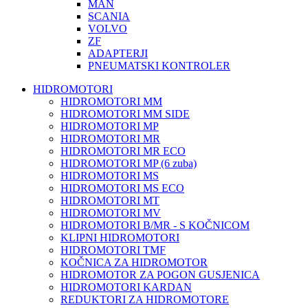
MAN
SCANIA
VOLVO
ZF
ADAPTERJI
PNEUMATSKI KONTROLER
HIDROMOTORI
HIDROMOTORI MM
HIDROMOTORI MM SIDE
HIDROMOTORI MP
HIDROMOTORI MR
HIDROMOTORI MR ECO
HIDROMOTORI MP (6 zuba)
HIDROMOTORI MS
HIDROMOTORI MS ECO
HIDROMOTORI MT
HIDROMOTORI MV
HIDROMOTORI B/MR - S KOČNICOM
KLIPNI HIDROMOTORI
HIDROMOTORI TMF
KOČNICA ZA HIDROMOTOR
HIDROMOTOR ZA POGON GUSJENICA
HIDROMOTORI KARDAN
REDUKTORI ZA HIDROMOTORE