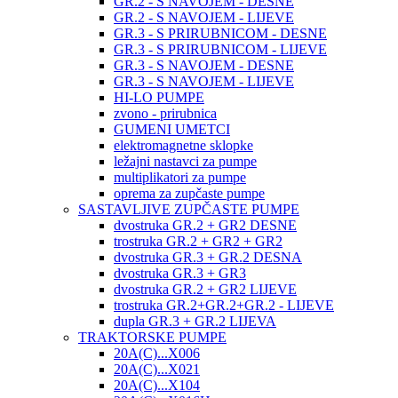
GR.2 - S NAVOJEM - DESNE
GR.2 - S NAVOJEM - LIJEVE
GR.3 - S PRIRUBNICOM - DESNE
GR.3 - S PRIRUBNICOM - LIJEVE
GR.3 - S NAVOJEM - DESNE
GR.3 - S NAVOJEM - LIJEVE
HI-LO PUMPE
zvono - prirubnica
GUMENI UMETCI
elektromagnetne sklopke
ležajni nastavci za pumpe
multiplikatori za pumpe
oprema za zupčaste pumpe
SASTAVLJIVE ZUPČASTE PUMPE
dvostruka GR.2 + GR2 DESNE
trostruka GR.2 + GR2 + GR2
dvostruka GR.3 + GR.2 DESNA
dvostruka GR.3 + GR3
dvostruka GR.2 + GR2 LIJEVE
trostruka GR.2+GR.2+GR.2 - LIJEVE
dupla GR.3 + GR.2 LIJEVA
TRAKTORSKE PUMPE
20A(C)...X006
20A(C)...X021
20A(C)...X104