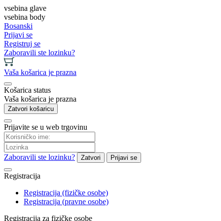
vsebina glave
vsebina body
Bosanski
Prijavi se
Registruj se
Zaboravili ste lozinku?
Vaša košarica je prazna
Košarica status
Vaša košarica je prazna
Zatvori košaricu
Prijavite se u web trgovinu
Zaboravili ste lozinku?
Zatvori
Prijavi se
Registracija
Registracija (fizičke osobe)
Registracija (pravne osobe)
Registracija za fizičke osobe