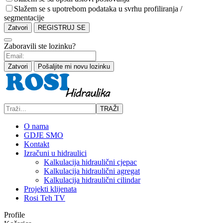
Slažem se s upotrebom podataka u svrhu profiliranja /
segmentacije
Zatvori
REGISTRUJ SE
Zaboravili ste lozinku?
Zatvori
Pošaljite mi novu lozinku
TRAŽI
O nama
GDJE SMO
Kontakt
Izračuni u hidraulici
Kalkulacija hidraulični cjepac
Kalkulacija hidraulični agregat
Kalkulacija hidraulični cilindar
Projekti klijenata
Rosi Teh TV
Profile