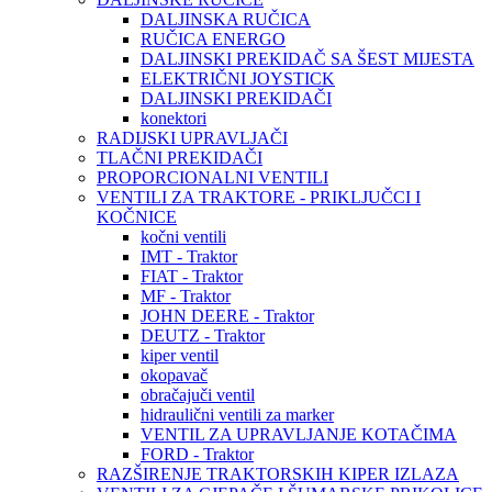
DALJINSKA RUČICA
RUČICA ENERGO
DALJINSKI PREKIDAČ SA ŠEST MIJESTA
ELEKTRIČNI JOYSTICK
DALJINSKI PREKIDAČI
konektori
RADIJSKI UPRAVLJAČI
TLAČNI PREKIDAČI
PROPORCIONALNI VENTILI
VENTILI ZA TRAKTORE - PRIKLJUČCI I
KOČNICE
kočni ventili
IMT - Traktor
FIAT - Traktor
MF - Traktor
JOHN DEERE - Traktor
DEUTZ - Traktor
kiper ventil
okopavač
obračajuči ventil
hidraulični ventili za marker
VENTIL ZA UPRAVLJANJE KOTAČIMA
FORD - Traktor
RAZŠIRENJE TRAKTORSKIH KIPER IZLAZA