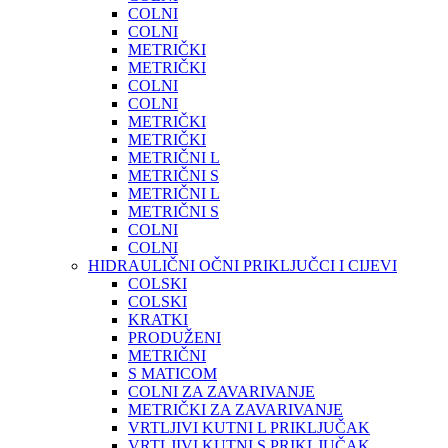
COLNI
COLNI
METRIČKI
METRIČKI
COLNI
COLNI
METRIČKI
METRIČKI
METRIČNI L
METRIČNI S
METRIČNI L
METRIČNI S
COLNI
COLNI
HIDRAULIČNI OČNI PRIKLJUČCI I CIJEVI
COLSKI
COLSKI
KRATKI
PRODUŽENI
METRIČNI
S MATICOM
COLNI ZA ZAVARIVANJE
METRIČKI ZA ZAVARIVANJE
VRTLJIVI KUTNI L PRIKLJUČAK
VRTLJIVI KUTNI S PRIKLJUČAK