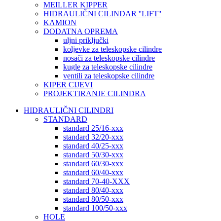
MEILLER KIPPER
HIDRAULIČNI CILINDAR ''LIFT''
KAMION
DODATNA OPREMA
uljni priključki
koljevke za teleskopske cilindre
nosači za teleskopske cilindre
kugle za teleskopske cilindre
ventili za teleskopske cilindre
KIPER CIJEVI
PROJEKTIRANJE CILINDRA
HIDRAULIČNI CILINDRI
STANDARD
standard 25/16-xxx
standard 32/20-xxx
standard 40/25-xxx
standard 50/30-xxx
standard 60/30-xxx
standard 60/40-xxx
standard 70-40-XXX
standard 80/40-xxx
standard 80/50-xxx
standard 100/50-xxx
HOLE