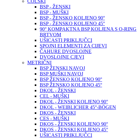
COLSKI
BSP - ŽENSKI
BSP - MUŠKI
BSP - ŽENSKO KOLJENO 90°
BSP - ŽENSKO KOLJENO 45°
90° KOMPAKTNA BSP KOLJENA S O-RING
BRTVOM
UŠICASTI PRIKLJUČCI
SPOJNI ELEMENTI ZA CIJEVI
ČAHURE DVOSLOJNE
DVOSLOJNE CJEVI
METRIČNI
BSP ŽENSKI NAVOJ
BSP MUŠKI NAVOJ
BSP ŽENSKO KOLJENO 90°
BSP ŽENSKO KOLJENO 45°
DKOL - ŽENSKI
CEL - MUŠKI
DKOL - ŽENSKI KOLJENO 90°
DKOL - WEIBLICHER 45°-BÖGEN
DKOS - ŽENSKI
CES - MUŠKI
DKOS - ŽENSKI KOLJENO 90°
DKOS - ŽENSKI KOLJENO 45°
UŠICASTI PRIKLJUČCI