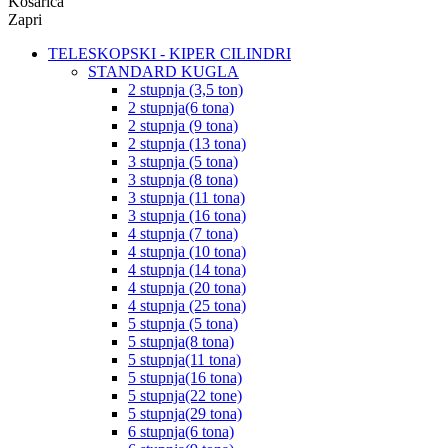
Košarica
Zapri
TELESKOPSKI - KIPER CILINDRI
STANDARD KUGLA
2 stupnja (3,5 ton)
2 stupnja(6 tona)
2 stupnja (9 tona)
2 stupnja (13 tona)
3 stupnja (5 tona)
3 stupnja (8 tona)
3 stupnja (11 tona)
3 stupnja (16 tona)
4 stupnja (7 tona)
4 stupnja (10 tona)
4 stupnja (14 tona)
4 stupnja (20 tona)
4 stupnja (25 tona)
5 stupnja (5 tona)
5 stupnja(8 tona)
5 stupnja(11 tona)
5 stupnja(16 tona)
5 stupnja(22 tone)
5 stupnja(29 tona)
6 stupnja(6 tona)