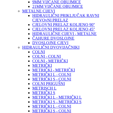
9MM VIJČANE OBUJMICE
21MM VIJČANE OBUJMICE
METALNE CIJEVI
HIDRAULIČNI PRIKLJUČAK RAVNI
CJEVOvNI PRELAZ
CJELOVNI PRELAZ KOLJENO 90°
CJELOVNI PRELAZ KOLJENO 45°
HIDRAULIČNE CIJEVI - METALNE
ČAHURE DVOSLOJNE
DVOSLOJNE CJEVI
HIDRAULIČNI DVOVIJAČNIKI
COLNI
COLNI - COLNI
COLNI - METRIČKI
METRIČKI
METRIČKI - METRIČKI
METRIČKI L - COLNI
METRIČKI S - COLNI
COLNI PRIGUŠNI
METRISCH L
METRIČKI S
METRIČKI L - METRIČKI L
METRIČKI S - METRIČKI S
METRIČKI L - COLNI
METRIČKI S - COLNI