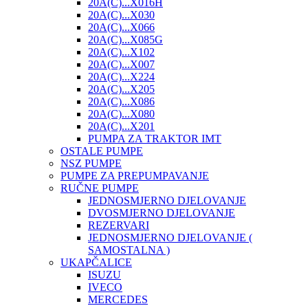
20A(C)...X016H
20A(C)...X030
20A(C)...X066
20A(C)...X085G
20A(C)...X102
20A(C)...X007
20A(C)...X224
20A(C)...X205
20A(C)...X086
20A(C)...X080
20A(C)...X201
PUMPA ZA TRAKTOR IMT
OSTALE PUMPE
NSZ PUMPE
PUMPE ZA PREPUMPAVANJE
RUČNE PUMPE
JEDNOSMJERNO DJELOVANJE
DVOSMJERNO DJELOVANJE
REZERVARI
JEDNOSMJERNO DJELOVANJE (
SAMOSTALNA )
UKAPČALICE
ISUZU
IVECO
MERCEDES