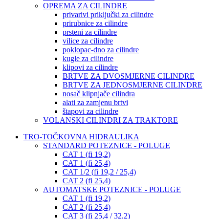
OPREMA ZA CILINDRE
privarivi priključki za cilindre
prirubnice za cilindre
prsteni za cilindre
vilice za cilindre
poklopac-dno za cilindre
kugle za cilindre
klipovi za cilindre
BRTVE ZA DVOSMJERNE CILINDRE
BRTVE ZA JEDNOSMJERNE CILINDRE
nosač klipnjače cilindra
alati za zamjenu brtvi
štapovi za cilindre
VOLANSKI CILINDRI ZA TRAKTORE
TRO-TOČKOVNA HIDRAULIKA
STANDARD POTEZNICE - POLUGE
CAT 1 (fi 19,2)
CAT 1 (fi 25,4)
CAT 1/2 (fi 19,2 / 25,4)
CAT 2 (fi 25,4)
AUTOMATSKE POTEZNICE - POLUGE
CAT 1 (fi 19,2)
CAT 2 (fi 25,4)
CAT 3 (fi 25,4 / 32,2)