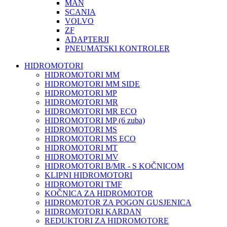
MAN
SCANIA
VOLVO
ZF
ADAPTERJI
PNEUMATSKI KONTROLER
HIDROMOTORI
HIDROMOTORI MM
HIDROMOTORI MM SIDE
HIDROMOTORI MP
HIDROMOTORI MR
HIDROMOTORI MR ECO
HIDROMOTORI MP (6 zuba)
HIDROMOTORI MS
HIDROMOTORI MS ECO
HIDROMOTORI MT
HIDROMOTORI MV
HIDROMOTORI B/MR - S KOČNICOM
KLIPNI HIDROMOTORI
HIDROMOTORI TMF
KOČNICA ZA HIDROMOTOR
HIDROMOTOR ZA POGON GUSJENICA
HIDROMOTORI KARDAN
REDUKTORI ZA HIDROMOTORE