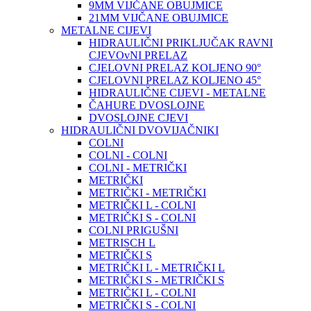
9MM VIJČANE OBUJMICE
21MM VIJČANE OBUJMICE
METALNE CIJEVI
HIDRAULIČNI PRIKLJUČAK RAVNI
CJEVOvNI PRELAZ
CJELOVNI PRELAZ KOLJENO 90°
CJELOVNI PRELAZ KOLJENO 45°
HIDRAULIČNE CIJEVI - METALNE
ČAHURE DVOSLOJNE
DVOSLOJNE CJEVI
HIDRAULIČNI DVOVIJAČNIKI
COLNI
COLNI - COLNI
COLNI - METRIČKI
METRIČKI
METRIČKI - METRIČKI
METRIČKI L - COLNI
METRIČKI S - COLNI
COLNI PRIGUŠNI
METRISCH L
METRIČKI S
METRIČKI L - METRIČKI L
METRIČKI S - METRIČKI S
METRIČKI L - COLNI
METRIČKI S - COLNI