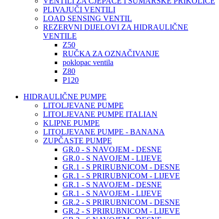
VENTILI ZA CJEPAČE I ŠUMARSKE PRIKOLICE
PLIVAJUČI VENTILI
LOAD SENSING VENTIL
REZERVNI DIJELOVI ZA HIDRAULIČNE
VENTILE
Z50
RUČKA ZA OZNAČIVANJE
poklopac ventila
Z80
P120
HIDRAULIČNE PUMPE
LITOLJEVANE PUMPE
LITOLJEVANE PUMPE ITALIAN
KLIPNE PUMPE
LITOLJEVANE PUMPE - BANANA
ZUPČASTE PUMPE
GR.0 - S NAVOJEM - DESNE
GR.0 - S NAVOJEM - LIJEVE
GR.1 - S PRIRUBNICOM - DESNE
GR.1 - S PRIRUBNICOM - LIJEVE
GR.1 - S NAVOJEM - DESNE
GR.1 - S NAVOJEM - LIJEVE
GR.2 - S PRIRUBNICOM - DESNE
GR.2 - S PRIRUBNICOM - LIJEVE