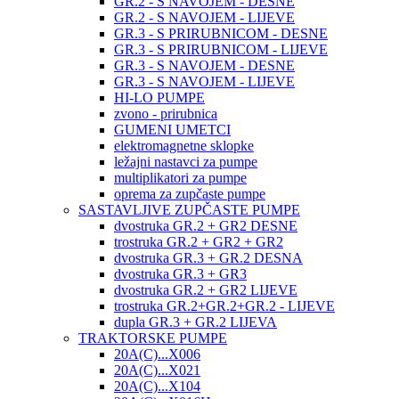
GR.2 - S NAVOJEM - DESNE
GR.2 - S NAVOJEM - LIJEVE
GR.3 - S PRIRUBNICOM - DESNE
GR.3 - S PRIRUBNICOM - LIJEVE
GR.3 - S NAVOJEM - DESNE
GR.3 - S NAVOJEM - LIJEVE
HI-LO PUMPE
zvono - prirubnica
GUMENI UMETCI
elektromagnetne sklopke
ležajni nastavci za pumpe
multiplikatori za pumpe
oprema za zupčaste pumpe
SASTAVLJIVE ZUPČASTE PUMPE
dvostruka GR.2 + GR2 DESNE
trostruka GR.2 + GR2 + GR2
dvostruka GR.3 + GR.2 DESNA
dvostruka GR.3 + GR3
dvostruka GR.2 + GR2 LIJEVE
trostruka GR.2+GR.2+GR.2 - LIJEVE
dupla GR.3 + GR.2 LIJEVA
TRAKTORSKE PUMPE
20A(C)...X006
20A(C)...X021
20A(C)...X104