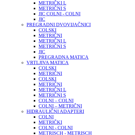
METRIČKI L
METRIČNI S
JIC COLNI - COLNI
JIC
PREGRADNI DVOVIJAČNICI
COLSKI
METRIČNI
METRIČNI L
METRIČNI S
JIC
PREGRADNA MATICA
VRTLJIVA MATICA
COLSKI
METRIČNI
COLSKI
METRIČNI
METRIČNI L
METRIČNI S
COLNI – COLNI
COLNI – METRIČNI
HIDRAULIČNI ADAPTERI
COLNI
METRIČKI
COLNI - COLNI
METRISCH - METRISCH