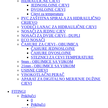
HIDRAULIČNE CJEVI
JEDNOSLOJNE CJEVI
DVOSLOJNE CJEVI
Cijevi za temperaturu
PVC ZAŠTITNA SPIRALA ZA HIDRAULIČNO
CRIJEVO
VODEČI LANAC ZA HIDRAULIČNE CJEVI
NOSAČI ZA JEDNU CJEV
NOSAČI ZA DVIJE CJEVI - DUPLI
ECO NOSAČI
ČAHURE ZA CJEVI - OBUJMICA
ČAHURE JEDNOSLOJNE
ČAHURE DVOSLOJNE
STEZNICI ZA CEVI TEMPERATURE
9mm - OBUJMICE SA VIJKOM
21mm - OBUJMICE SA VIJKOM
USISNE CIJEVI
VISOKOTLAČNI PERAČ
APARAT ZA DIGITALNO MERJENJE DUŽINE
CJEVI
FITINGI
Priključci
0
Priključci