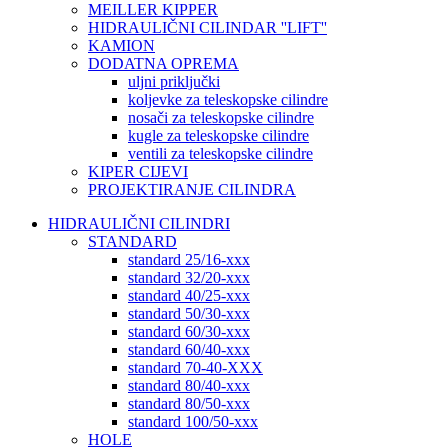
MEILLER KIPPER
HIDRAULIČNI CILINDAR ''LIFT''
KAMION
DODATNA OPREMA
uljni priključki
koljevke za teleskopske cilindre
nosači za teleskopske cilindre
kugle za teleskopske cilindre
ventili za teleskopske cilindre
KIPER CIJEVI
PROJEKTIRANJE CILINDRA
HIDRAULIČNI CILINDRI
STANDARD
standard 25/16-xxx
standard 32/20-xxx
standard 40/25-xxx
standard 50/30-xxx
standard 60/30-xxx
standard 60/40-xxx
standard 70-40-XXX
standard 80/40-xxx
standard 80/50-xxx
standard 100/50-xxx
HOLE