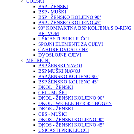
COLSKI
BSP - ŽENSKI
BSP - MUŠKI
BSP - ŽENSKO KOLJENO 90°
BSP - ŽENSKO KOLJENO 45°
90° KOMPAKTNA BSP KOLJENA S O-RING
BRTVOM
UŠICASTI PRIKLJUČCI
SPOJNI ELEMENTI ZA CIJEVI
ČAHURE DVOSLOJNE
DVOSLOJNE CJEVI
METRIČNI
BSP ŽENSKI NAVOJ
BSP MUŠKI NAVOJ
BSP ŽENSKO KOLJENO 90°
BSP ŽENSKO KOLJENO 45°
DKOL - ŽENSKI
CEL - MUŠKI
DKOL - ŽENSKI KOLJENO 90°
DKOL - WEIBLICHER 45°-BÖGEN
DKOS - ŽENSKI
CES - MUŠKI
DKOS - ŽENSKI KOLJENO 90°
DKOS - ŽENSKI KOLJENO 45°
UŠICASTI PRIKLJUČCI