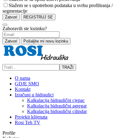
Slažem se s upotrebom podataka u svrhu profiliranja /
segmentacije
Zatvori
REGISTRUJ SE
Zaboravili ste lozinku?
Zatvori
Pošaljite mi novu lozinku
TRAŽI
O nama
GDJE SMO
Kontakt
Izračuni u hidraulici
Kalkulacija hidraulični cjepac
Kalkulacija hidraulični agregat
Kalkulacija hidraulični cilindar
Projekti klijenata
Rosi Teh TV
Profile