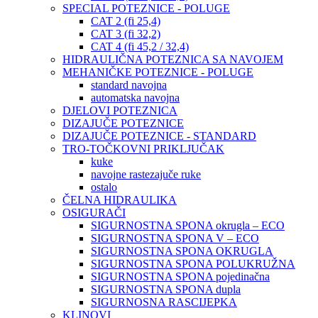
SPECIAL POTEZNICE - POLUGE
CAT 2 (fi 25,4)
CAT 3 (fi 32,2)
CAT 4 (fi 45,2 / 32,4)
HIDRAULIČNA POTEZNICA SA NAVOJEM
MEHANIČKE POTEZNICE - POLUGE
standard navojna
automatska navojna
DJELOVI POTEZNICA
DIZAJUČE POTEZNICE
DIZAJUČE POTEZNICE - STANDARD
TRO-TOČKOVNI PRIKLJUČAK
kuke
navojne rastezajuče ruke
ostalo
ČELNA HIDRAULIKA
OSIGURAČI
SIGURNOSTNA SPONA okrugla – ECO
SIGURNOSTNA SPONA V – ECO
SIGURNOSTNA SPONA OKRUGLA
SIGURNOSTNA SPONA POLUKRUŽNA
SIGURNOSTNA SPONA pojedinačna
SIGURNOSTNA SPONA dupla
SIGURNOSNA RASCIJEPKA
KLINOVI