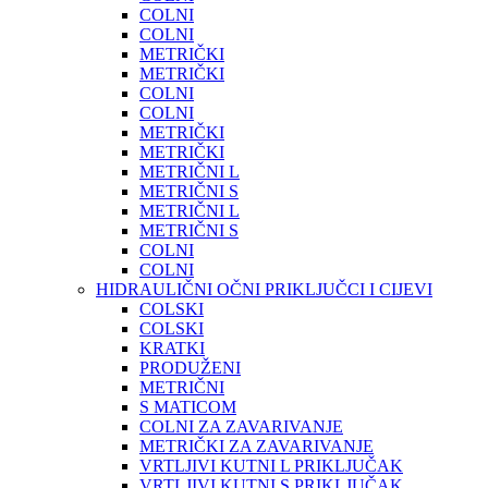
COLNI
COLNI
METRIČKI
METRIČKI
COLNI
COLNI
METRIČKI
METRIČKI
METRIČNI L
METRIČNI S
METRIČNI L
METRIČNI S
COLNI
COLNI
HIDRAULIČNI OČNI PRIKLJUČCI I CIJEVI
COLSKI
COLSKI
KRATKI
PRODUŽENI
METRIČNI
S MATICOM
COLNI ZA ZAVARIVANJE
METRIČKI ZA ZAVARIVANJE
VRTLJIVI KUTNI L PRIKLJUČAK
VRTLJIVI KUTNI S PRIKLJUČAK