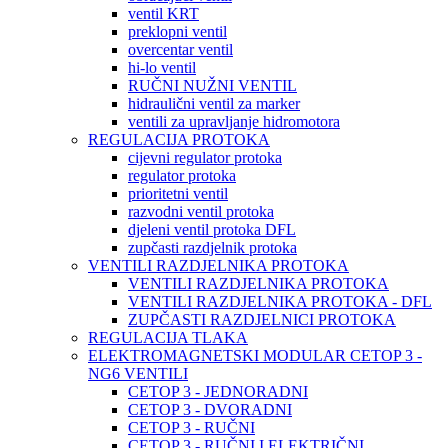
ventil KRT
preklopni ventil
overcentar ventil
hi-lo ventil
RUČNI NUŽNI VENTIL
hidraulični ventil za marker
ventili za upravljanje hidromotora
REGULACIJA PROTOKA
cijevni regulator protoka
regulator protoka
prioritetni ventil
razvodni ventil protoka
djeleni ventil protoka DFL
zupčasti razdjelnik protoka
VENTILI RAZDJELNIKA PROTOKA
VENTILI RAZDJELNIKA PROTOKA
VENTILI RAZDJELNIKA PROTOKA - DFL
ZUPČASTI RAZDJELNICI PROTOKA
REGULACIJA TLAKA
ELEKTROMAGNETSKI MODULAR CETOP 3 -
NG6 VENTILI
CETOP 3 - JEDNORADNI
CETOP 3 - DVORADNI
CETOP 3 - RUČNI
CETOP 3 - RUČNI I ELEKTRIČNI