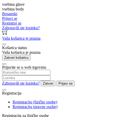
vsebina glave
vsebina body
Bosanski
Prijavi se
Registruj se
Zaboravili ste lozinku?
Vaša košarica je prazna
Košarica status
Vaša košarica je prazna
Zatvori košaricu
Prijavite se u web trgovinu
Zaboravili ste lozinku?
Zatvori
Prijavi se
Registracija
Registracija (fizičke osobe)
Registracija (pravne osobe)
Registracija za fizičke osobe