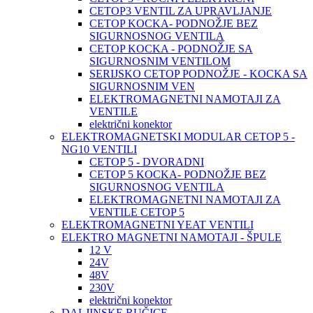
CETOP3 VENTIL ZA UPRAVLJANJE
CETOP KOCKA- PODNOŽJE BEZ
SIGURNOSNOG VENTILA
CETOP KOCKA - PODNOŽJE SA
SIGURNOSNIM VENTILOM
SERIJSKO CETOP PODNOŽJE - KOCKA SA
SIGURNOSNIM VEN
ELEKTROMAGNETNI NAMOTAJI ZA
VENTILE
električni konektor
ELEKTROMAGNETSKI MODULAR CETOP 5 -
NG10 VENTILI
CETOP 5 - DVORADNI
CETOP 5 KOCKA- PODNOŽJE BEZ
SIGURNOSNOG VENTILA
ELEKTROMAGNETNI NAMOTAJI ZA
VENTILE CETOP 5
ELEKTROMAGNETNI YEAT VENTILI
ELEKTRO MAGNETNI NAMOTAJI - ŠPULE
12 V
24V
48V
230V
električni konektor
DALJINSKE RUČICE