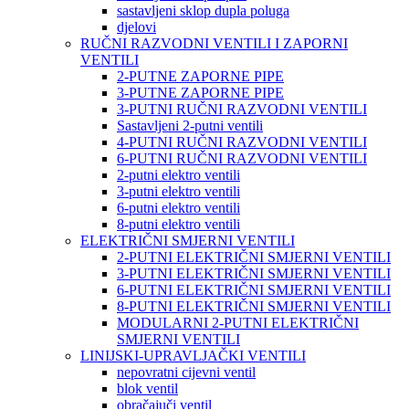
sastavljeni sklop dupla poluga
djelovi
RUČNI RAZVODNI VENTILI I ZAPORNI
VENTILI
2-PUTNE ZAPORNE PIPE
3-PUTNE ZAPORNE PIPE
3-PUTNI RUČNI RAZVODNI VENTILI
Sastavljeni 2-putni ventili
4-PUTNI RUČNI RAZVODNI VENTILI
6-PUTNI RUČNI RAZVODNI VENTILI
2-putni elektro ventili
3-putni elektro ventili
6-putni elektro ventili
8-putni elektro ventili
ELEKTRIČNI SMJERNI VENTILI
2-PUTNI ELEKTRIČNI SMJERNI VENTILI
3-PUTNI ELEKTRIČNI SMJERNI VENTILI
6-PUTNI ELEKTRIČNI SMJERNI VENTILI
8-PUTNI ELEKTRIČNI SMJERNI VENTILI
MODULARNI 2-PUTNI ELEKTRIČNI
SMJERNI VENTILI
LINIJSKI-UPRAVLJAČKI VENTILI
nepovratni cijevni ventil
blok ventil
obračajuči ventil