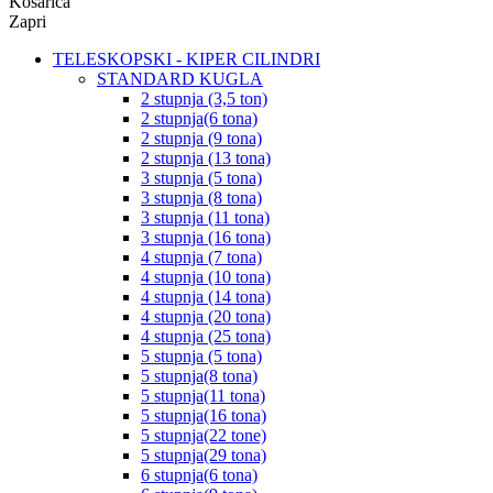
Košarica
Zapri
TELESKOPSKI - KIPER CILINDRI
STANDARD KUGLA
2 stupnja (3,5 ton)
2 stupnja(6 tona)
2 stupnja (9 tona)
2 stupnja (13 tona)
3 stupnja (5 tona)
3 stupnja (8 tona)
3 stupnja (11 tona)
3 stupnja (16 tona)
4 stupnja (7 tona)
4 stupnja (10 tona)
4 stupnja (14 tona)
4 stupnja (20 tona)
4 stupnja (25 tona)
5 stupnja (5 tona)
5 stupnja(8 tona)
5 stupnja(11 tona)
5 stupnja(16 tona)
5 stupnja(22 tone)
5 stupnja(29 tona)
6 stupnja(6 tona)