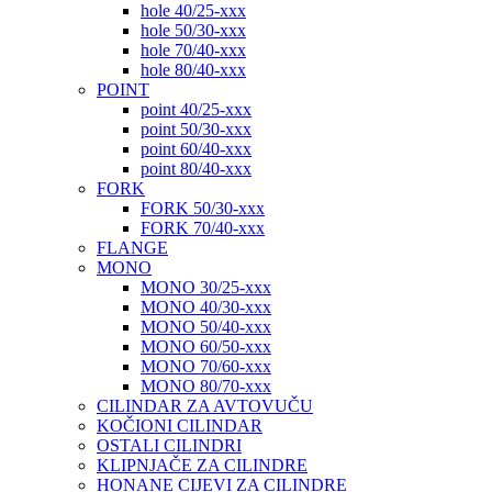
hole 40/25-xxx
hole 50/30-xxx
hole 70/40-xxx
hole 80/40-xxx
POINT
point 40/25-xxx
point 50/30-xxx
point 60/40-xxx
point 80/40-xxx
FORK
FORK 50/30-xxx
FORK 70/40-xxx
FLANGE
MONO
MONO 30/25-xxx
MONO 40/30-xxx
MONO 50/40-xxx
MONO 60/50-xxx
MONO 70/60-xxx
MONO 80/70-xxx
CILINDAR ZA AVTOVUČU
KOČIONI CILINDAR
OSTALI CILINDRI
KLIPNJAČE ZA CILINDRE
HONANE CIJEVI ZA CILINDRE