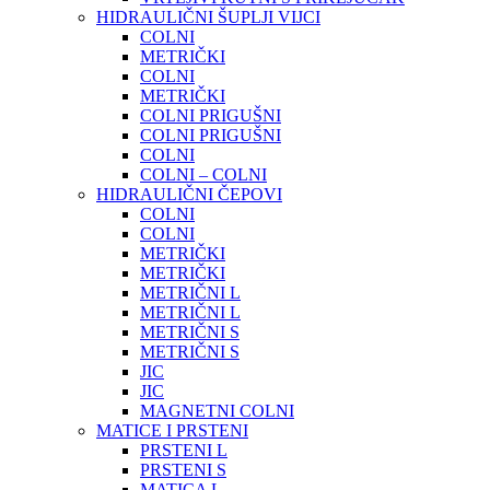
HIDRAULIČNI ŠUPLJI VIJCI
COLNI
METRIČKI
COLNI
METRIČKI
COLNI PRIGUŠNI
COLNI PRIGUŠNI
COLNI
COLNI – COLNI
HIDRAULIČNI ČEPOVI
COLNI
COLNI
METRIČKI
METRIČKI
METRIČNI L
METRIČNI L
METRIČNI S
METRIČNI S
JIC
JIC
MAGNETNI COLNI
MATICE I PRSTENI
PRSTENI L
PRSTENI S
MATICA L