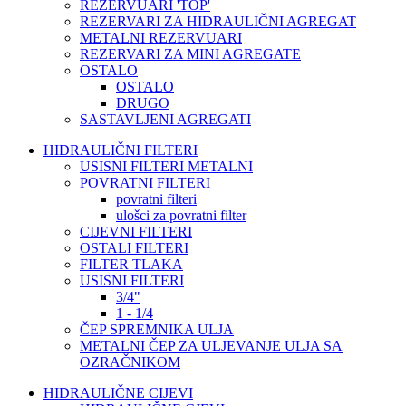
REZERVUARI 'TOP'
REZERVARI ZA HIDRAULIČNI AGREGAT
METALNI REZERVUARI
REZERVARI ZA MINI AGREGATE
OSTALO
OSTALO
DRUGO
SASTAVLJENI AGREGATI
HIDRAULIČNI FILTERI
USISNI FILTERI METALNI
POVRATNI FILTERI
povratni filteri
ulošci za povratni filter
CIJEVNI FILTERI
OSTALI FILTERI
FILTER TLAKA
USISNI FILTERI
3/4"
1 - 1/4
ČEP SPREMNIKA ULJA
METALNI ČEP ZA ULJEVANJE ULJA SA
OZRAČNIKOM
HIDRAULIČNE CIJEVI