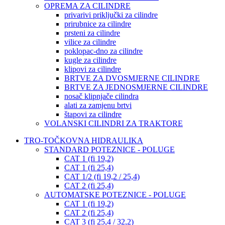
OPREMA ZA CILINDRE
privarivi priključki za cilindre
prirubnice za cilindre
prsteni za cilindre
vilice za cilindre
poklopac-dno za cilindre
kugle za cilindre
klipovi za cilindre
BRTVE ZA DVOSMJERNE CILINDRE
BRTVE ZA JEDNOSMJERNE CILINDRE
nosač klipnjače cilindra
alati za zamjenu brtvi
štapovi za cilindre
VOLANSKI CILINDRI ZA TRAKTORE
TRO-TOČKOVNA HIDRAULIKA
STANDARD POTEZNICE - POLUGE
CAT 1 (fi 19,2)
CAT 1 (fi 25,4)
CAT 1/2 (fi 19,2 / 25,4)
CAT 2 (fi 25,4)
AUTOMATSKE POTEZNICE - POLUGE
CAT 1 (fi 19,2)
CAT 2 (fi 25,4)
CAT 3 (fi 25,4 / 32,2)