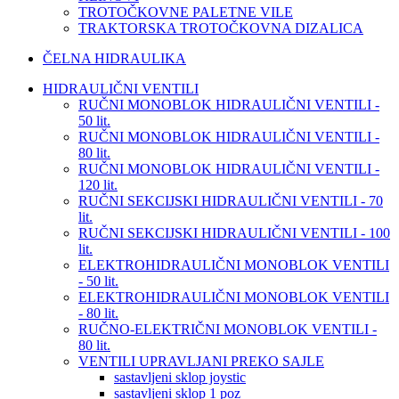
TROTOČKOVNE PALETNE VILE
TRAKTORSKA TROTOČKOVNA DIZALICA
ČELNA HIDRAULIKA
HIDRAULIČNI VENTILI
RUČNI MONOBLOK HIDRAULIČNI VENTILI -
50 lit.
RUČNI MONOBLOK HIDRAULIČNI VENTILI -
80 lit.
RUČNI MONOBLOK HIDRAULIČNI VENTILI -
120 lit.
RUČNI SEKCIJSKI HIDRAULIČNI VENTILI - 70
lit.
RUČNI SEKCIJSKI HIDRAULIČNI VENTILI - 100
lit.
ELEKTROHIDRAULIČNI MONOBLOK VENTILI
- 50 lit.
ELEKTROHIDRAULIČNI MONOBLOK VENTILI
- 80 lit.
RUČNO-ELEKTRIČNI MONOBLOK VENTILI -
80 lit.
VENTILI UPRAVLJANI PREKO SAJLE
sastavljeni sklop joystic
sastavljeni sklop 1 poz