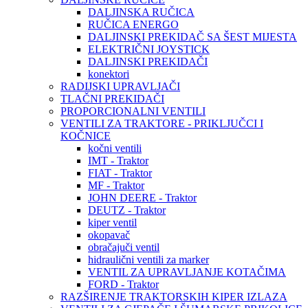
DALJINSKA RUČICA
RUČICA ENERGO
DALJINSKI PREKIDAČ SA ŠEST MIJESTA
ELEKTRIČNI JOYSTICK
DALJINSKI PREKIDAČI
konektori
RADIJSKI UPRAVLJAČI
TLAČNI PREKIDAČI
PROPORCIONALNI VENTILI
VENTILI ZA TRAKTORE - PRIKLJUČCI I
KOČNICE
kočni ventili
IMT - Traktor
FIAT - Traktor
MF - Traktor
JOHN DEERE - Traktor
DEUTZ - Traktor
kiper ventil
okopavač
obračajuči ventil
hidraulični ventili za marker
VENTIL ZA UPRAVLJANJE KOTAČIMA
FORD - Traktor
RAZŠIRENJE TRAKTORSKIH KIPER IZLAZA