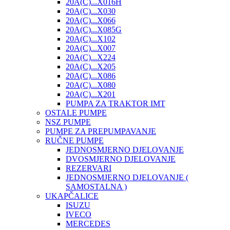
20A(C)...X016H
20A(C)...X030
20A(C)...X066
20A(C)...X085G
20A(C)...X102
20A(C)...X007
20A(C)...X224
20A(C)...X205
20A(C)...X086
20A(C)...X080
20A(C)...X201
PUMPA ZA TRAKTOR IMT
OSTALE PUMPE
NSZ PUMPE
PUMPE ZA PREPUMPAVANJE
RUČNE PUMPE
JEDNOSMJERNO DJELOVANJE
DVOSMJERNO DJELOVANJE
REZERVARI
JEDNOSMJERNO DJELOVANJE (
SAMOSTALNA )
UKAPČALICE
ISUZU
IVECO
MERCEDES