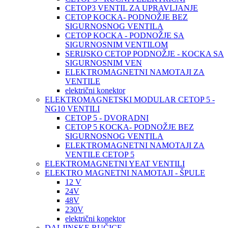
CETOP3 VENTIL ZA UPRAVLJANJE
CETOP KOCKA- PODNOŽJE BEZ
SIGURNOSNOG VENTILA
CETOP KOCKA - PODNOŽJE SA
SIGURNOSNIM VENTILOM
SERIJSKO CETOP PODNOŽJE - KOCKA SA
SIGURNOSNIM VEN
ELEKTROMAGNETNI NAMOTAJI ZA
VENTILE
električni konektor
ELEKTROMAGNETSKI MODULAR CETOP 5 -
NG10 VENTILI
CETOP 5 - DVORADNI
CETOP 5 KOCKA- PODNOŽJE BEZ
SIGURNOSNOG VENTILA
ELEKTROMAGNETNI NAMOTAJI ZA
VENTILE CETOP 5
ELEKTROMAGNETNI YEAT VENTILI
ELEKTRO MAGNETNI NAMOTAJI - ŠPULE
12 V
24V
48V
230V
električni konektor
DALJINSKE RUČICE