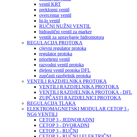
ventil KRT
preklopni ventil
overcentar ventil
hi-lo ventil
RUČNI NUŽNI VENTIL
hidraulični ventil za marker
ventili za upravljanje hidromotora
REGULACIJA PROTOKA
cijevni regulator protoka
regulator protoka
prioritetni ventil
razvodni ventil protoka
djeleni ventil protoka DFL
zupčasti razdjelnik protoka
VENTILI RAZDJELNIKA PROTOKA
VENTILI RAZDJELNIKA PROTOKA
VENTILI RAZDJELNIKA PROTOKA - DFL
ZUPČASTI RAZDJELNICI PROTOKA
REGULACIJA TLAKA
ELEKTROMAGNETSKI MODULAR CETOP 3 -
NG6 VENTILI
CETOP 3 - JEDNORADNI
CETOP 3 - DVORADNI
CETOP 3 - RUČNI
CETOP 3 - RUČNI I ELEKTRIČNI