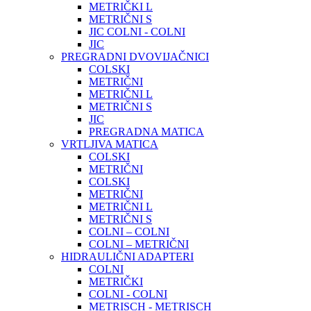
METRIČKI L
METRIČNI S
JIC COLNI - COLNI
JIC
PREGRADNI DVOVIJAČNICI
COLSKI
METRIČNI
METRIČNI L
METRIČNI S
JIC
PREGRADNA MATICA
VRTLJIVA MATICA
COLSKI
METRIČNI
COLSKI
METRIČNI
METRIČNI L
METRIČNI S
COLNI – COLNI
COLNI – METRIČNI
HIDRAULIČNI ADAPTERI
COLNI
METRIČKI
COLNI - COLNI
METRISCH - METRISCH