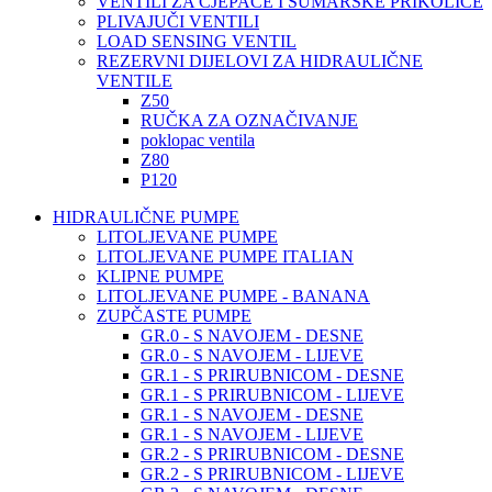
VENTILI ZA CJEPAČE I ŠUMARSKE PRIKOLICE
PLIVAJUČI VENTILI
LOAD SENSING VENTIL
REZERVNI DIJELOVI ZA HIDRAULIČNE
VENTILE
Z50
RUČKA ZA OZNAČIVANJE
poklopac ventila
Z80
P120
HIDRAULIČNE PUMPE
LITOLJEVANE PUMPE
LITOLJEVANE PUMPE ITALIAN
KLIPNE PUMPE
LITOLJEVANE PUMPE - BANANA
ZUPČASTE PUMPE
GR.0 - S NAVOJEM - DESNE
GR.0 - S NAVOJEM - LIJEVE
GR.1 - S PRIRUBNICOM - DESNE
GR.1 - S PRIRUBNICOM - LIJEVE
GR.1 - S NAVOJEM - DESNE
GR.1 - S NAVOJEM - LIJEVE
GR.2 - S PRIRUBNICOM - DESNE
GR.2 - S PRIRUBNICOM - LIJEVE