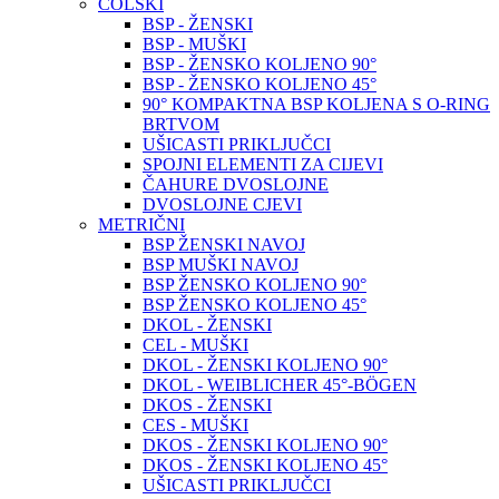
COLSKI
BSP - ŽENSKI
BSP - MUŠKI
BSP - ŽENSKO KOLJENO 90°
BSP - ŽENSKO KOLJENO 45°
90° KOMPAKTNA BSP KOLJENA S O-RING
BRTVOM
UŠICASTI PRIKLJUČCI
SPOJNI ELEMENTI ZA CIJEVI
ČAHURE DVOSLOJNE
DVOSLOJNE CJEVI
METRIČNI
BSP ŽENSKI NAVOJ
BSP MUŠKI NAVOJ
BSP ŽENSKO KOLJENO 90°
BSP ŽENSKO KOLJENO 45°
DKOL - ŽENSKI
CEL - MUŠKI
DKOL - ŽENSKI KOLJENO 90°
DKOL - WEIBLICHER 45°-BÖGEN
DKOS - ŽENSKI
CES - MUŠKI
DKOS - ŽENSKI KOLJENO 90°
DKOS - ŽENSKI KOLJENO 45°
UŠICASTI PRIKLJUČCI