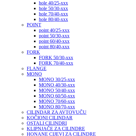
hole 40/25-xxx
hole 50/30-xxx
hole 70/40-xxx
hole 80/40-xxx
POINT
point 40/25-xxx
point 50/30-xxx
point 60/40-xxx
point 80/40-xxx
FORK
FORK 50/30-xxx
FORK 70/40-xxx
FLANGE
MONO
MONO 30/25-xxx
MONO 40/30-xxx
MONO 50/40-xxx
MONO 60/50-xxx
MONO 70/60-xxx
MONO 80/70-xxx
CILINDAR ZA AVTOVUČU
KOČIONI CILINDAR
OSTALI CILINDRI
KLIPNJAČE ZA CILINDRE
HONANE CIJEVI ZA CILINDRE