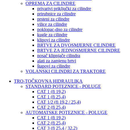
OPREMA ZA CILINDRE
privarivi priključki za cilindre
prirubnice za cilindre
prsteni za cilindre
vilice za cilindre
poklopac-dno za cilindre
kugle za cilindre
klipovi za cilindre
BRTVE ZA DVOSMJERNE CILINDRE
BRTVE ZA JEDNOSMJERNE CILINDRE
nosač klipnjače cilindra
alati za zamjenu brtvi
štapovi za cilindre
VOLANSKI CILINDRI ZA TRAKTORE
TRO-TOČKOVNA HIDRAULIKA
STANDARD POTEZNICE - POLUGE
CAT 1 (fi 19,2)
CAT 1 (fi 25,4)
CAT 1/2 (fi 19,2 / 25,4)
CAT 2 (fi 25,4)
AUTOMATSKE POTEZNICE - POLUGE
CAT 1 (fi 19,2)
CAT 2 (fi 25,4)
CAT 3 (fi 25,4 / 32,2)