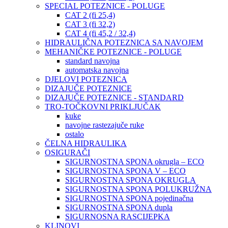
SPECIAL POTEZNICE - POLUGE
CAT 2 (fi 25,4)
CAT 3 (fi 32,2)
CAT 4 (fi 45,2 / 32,4)
HIDRAULIČNA POTEZNICA SA NAVOJEM
MEHANIČKE POTEZNICE - POLUGE
standard navojna
automatska navojna
DJELOVI POTEZNICA
DIZAJUČE POTEZNICE
DIZAJUČE POTEZNICE - STANDARD
TRO-TOČKOVNI PRIKLJUČAK
kuke
navojne rastezajuče ruke
ostalo
ČELNA HIDRAULIKA
OSIGURAČI
SIGURNOSTNA SPONA okrugla – ECO
SIGURNOSTNA SPONA V – ECO
SIGURNOSTNA SPONA OKRUGLA
SIGURNOSTNA SPONA POLUKRUŽNA
SIGURNOSTNA SPONA pojedinačna
SIGURNOSTNA SPONA dupla
SIGURNOSNA RASCIJEPKA
KLINOVI