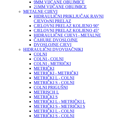
9MM VIJČANE OBUJMICE
21MM VIJČANE OBUJMICE
METALNE CIJEVI
HIDRAULIČNI PRIKLJUČAK RAVNI
CJEVOvNI PRELAZ
CJELOVNI PRELAZ KOLJENO 90°
CJELOVNI PRELAZ KOLJENO 45°
HIDRAULIČNE CIJEVI - METALNE
ČAHURE DVOSLOJNE
DVOSLOJNE CJEVI
HIDRAULIČNI DVOVIJAČNIKI
COLNI
COLNI - COLNI
COLNI - METRIČKI
METRIČKI
METRIČKI - METRIČKI
METRIČKI L - COLNI
METRIČKI S - COLNI
COLNI PRIGUŠNI
METRISCH L
METRIČKI S
METRIČKI L - METRIČKI L
METRIČKI S - METRIČKI S
METRIČKI L - COLNI
METRIČKI S - COLNI