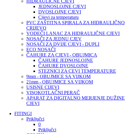
HIDRAULIČNE CJEVI
JEDNOSLOJNE CJEVI
DVOSLOJNE CJEVI
Cijevi za temperaturu
PVC ZAŠTITNA SPIRALA ZA HIDRAULIČNO
CRIJEVO
VODEČI LANAC ZA HIDRAULIČNE CJEVI
NOSAČI ZA JEDNU CJEV
NOSAČI ZA DVIJE CJEVI - DUPLI
ECO NOSAČI
ČAHURE ZA CJEVI - OBUJMICA
ČAHURE JEDNOSLOJNE
ČAHURE DVOSLOJNE
STEZNICI ZA CEVI TEMPERATURE
9mm - OBUJMICE SA VIJKOM
21mm - OBUJMICE SA VIJKOM
USISNE CIJEVI
VISOKOTLAČNI PERAČ
APARAT ZA DIGITALNO MERJENJE DUŽINE
CJEVI
FITINGI
Priključci
0
Priključci