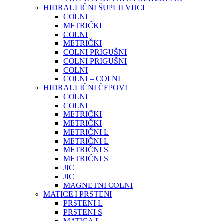
HIDRAULIČNI ŠUPLJI VIJCI
COLNI
METRIČKI
COLNI
METRIČKI
COLNI PRIGUŠNI
COLNI PRIGUŠNI
COLNI
COLNI – COLNI
HIDRAULIČNI ČEPOVI
COLNI
COLNI
METRIČKI
METRIČKI
METRIČNI L
METRIČNI L
METRIČNI S
METRIČNI S
JIC
JIC
MAGNETNI COLNI
MATICE I PRSTENI
PRSTENI L
PRSTENI S
MATICA L