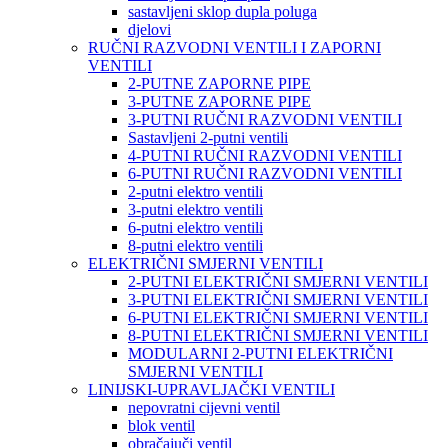
sastavljeni sklop dupla poluga
djelovi
RUČNI RAZVODNI VENTILI I ZAPORNI
VENTILI
2-PUTNE ZAPORNE PIPE
3-PUTNE ZAPORNE PIPE
3-PUTNI RUČNI RAZVODNI VENTILI
Sastavljeni 2-putni ventili
4-PUTNI RUČNI RAZVODNI VENTILI
6-PUTNI RUČNI RAZVODNI VENTILI
2-putni elektro ventili
3-putni elektro ventili
6-putni elektro ventili
8-putni elektro ventili
ELEKTRIČNI SMJERNI VENTILI
2-PUTNI ELEKTRIČNI SMJERNI VENTILI
3-PUTNI ELEKTRIČNI SMJERNI VENTILI
6-PUTNI ELEKTRIČNI SMJERNI VENTILI
8-PUTNI ELEKTRIČNI SMJERNI VENTILI
MODULARNI 2-PUTNI ELEKTRIČNI
SMJERNI VENTILI
LINIJSKI-UPRAVLJAČKI VENTILI
nepovratni cijevni ventil
blok ventil
obračajuči ventil