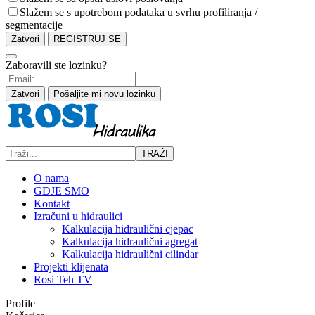
Slažem se s upotrebom podataka u svrhu profiliranja /
segmentacije
Zatvori
REGISTRUJ SE
Zaboravili ste lozinku?
Zatvori
Pošaljite mi novu lozinku
TRAŽI
O nama
GDJE SMO
Kontakt
Izračuni u hidraulici
Kalkulacija hidraulični cjepac
Kalkulacija hidraulični agregat
Kalkulacija hidraulični cilindar
Projekti klijenata
Rosi Teh TV
Profile