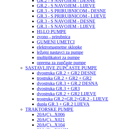
GR.2 - S NAVOJEM - DESNE
GR.2 - S NAVOJEM - LIJEVE
GR.3 - S PRIRUBNICOM - DESNE
GR.3 - S PRIRUBNICOM - LIJEVE
GR.3 - S NAVOJEM - DESNE
GR.3 - S NAVOJEM - LIJEVE
HI-LO PUMPE
zvono - prirubnica
GUMENI UMETCI
elektromagnetne sklopke
ležajni nastavci za pumpe
multiplikatori za pumpe
oprema za zupčaste pumpe
SASTAVLJIVE ZUPČASTE PUMPE
dvostruka GR.2 + GR2 DESNE
trostruka GR.2 + GR2 + GR2
dvostruka GR.3 + GR.2 DESNA
dvostruka GR.3 + GR3
dvostruka GR.2 + GR2 LIJEVE
trostruka GR.2+GR.2+GR.2 - LIJEVE
dupla GR.3 + GR.2 LIJEVA
TRAKTORSKE PUMPE
20A(C)...X006
20A(C)...X021
20A(C)...X104