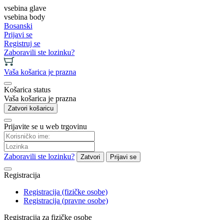
vsebina glave
vsebina body
Bosanski
Prijavi se
Registruj se
Zaboravili ste lozinku?
Vaša košarica je prazna
Košarica status
Vaša košarica je prazna
Zatvori košaricu
Prijavite se u web trgovinu
Zaboravili ste lozinku?
Zatvori
Prijavi se
Registracija
Registracija (fizičke osobe)
Registracija (pravne osobe)
Registracija za fizičke osobe