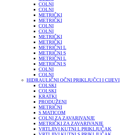
COLNI
COLNI
METRIČKI
METRIČKI
COLNI
COLNI
METRIČKI
METRIČKI
METRIČNI L
METRIČNI S
METRIČNI L
METRIČNI S
COLNI
COLNI
HIDRAULIČNI OČNI PRIKLJUČCI I CIJEVI
COLSKI
COLSKI
KRATKI
PRODUŽENI
METRIČNI
S MATICOM
COLNI ZA ZAVARIVANJE
METRIČKI ZA ZAVARIVANJE
VRTLJIVI KUTNI L PRIKLJUČAK
VRTLJIVI KUTNI S PRIKLJUČAK