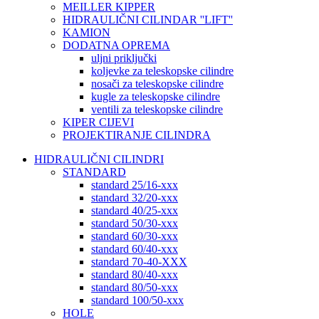
MEILLER KIPPER
HIDRAULIČNI CILINDAR ''LIFT''
KAMION
DODATNA OPREMA
uljni priključki
koljevke za teleskopske cilindre
nosači za teleskopske cilindre
kugle za teleskopske cilindre
ventili za teleskopske cilindre
KIPER CIJEVI
PROJEKTIRANJE CILINDRA
HIDRAULIČNI CILINDRI
STANDARD
standard 25/16-xxx
standard 32/20-xxx
standard 40/25-xxx
standard 50/30-xxx
standard 60/30-xxx
standard 60/40-xxx
standard 70-40-XXX
standard 80/40-xxx
standard 80/50-xxx
standard 100/50-xxx
HOLE