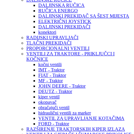
DALJINSKA RUČICA
RUČICA ENERGO
DALJINSKI PREKIDAČ SA ŠEST MIJESTA
ELEKTRIČNI JOYSTICK
DALJINSKI PREKIDAČI
konektori
RADIJSKI UPRAVLJAČI
TLAČNI PREKIDAČI
PROPORCIONALNI VENTILI
VENTILI ZA TRAKTORE - PRIKLJUČCI I
KOČNICE
kočni ventili
IMT - Traktor
FIAT - Traktor
MF - Traktor
JOHN DEERE - Traktor
DEUTZ - Traktor
kiper ventil
okopavač
obračajuči ventil
hidraulični ventili za marker
VENTIL ZA UPRAVLJANJE KOTAČIMA
FORD - Traktor
RAZŠIRENJE TRAKTORSKIH KIPER IZLAZA