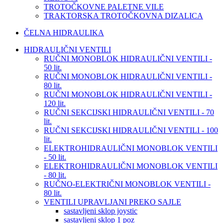
TROTOČKOVNE PALETNE VILE
TRAKTORSKA TROTOČKOVNA DIZALICA
ČELNA HIDRAULIKA
HIDRAULIČNI VENTILI
RUČNI MONOBLOK HIDRAULIČNI VENTILI -
50 lit.
RUČNI MONOBLOK HIDRAULIČNI VENTILI -
80 lit.
RUČNI MONOBLOK HIDRAULIČNI VENTILI -
120 lit.
RUČNI SEKCIJSKI HIDRAULIČNI VENTILI - 70
lit.
RUČNI SEKCIJSKI HIDRAULIČNI VENTILI - 100
lit.
ELEKTROHIDRAULIČNI MONOBLOK VENTILI
- 50 lit.
ELEKTROHIDRAULIČNI MONOBLOK VENTILI
- 80 lit.
RUČNO-ELEKTRIČNI MONOBLOK VENTILI -
80 lit.
VENTILI UPRAVLJANI PREKO SAJLE
sastavljeni sklop joystic
sastavljeni sklop 1 poz