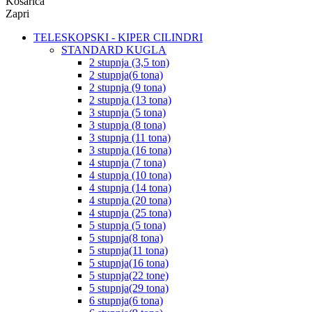
Košarica
Zapri
TELESKOPSKI - KIPER CILINDRI
STANDARD KUGLA
2 stupnja (3,5 ton)
2 stupnja(6 tona)
2 stupnja (9 tona)
2 stupnja (13 tona)
3 stupnja (5 tona)
3 stupnja (8 tona)
3 stupnja (11 tona)
3 stupnja (16 tona)
4 stupnja (7 tona)
4 stupnja (10 tona)
4 stupnja (14 tona)
4 stupnja (20 tona)
4 stupnja (25 tona)
5 stupnja (5 tona)
5 stupnja(8 tona)
5 stupnja(11 tona)
5 stupnja(16 tona)
5 stupnja(22 tone)
5 stupnja(29 tona)
6 stupnja(6 tona)