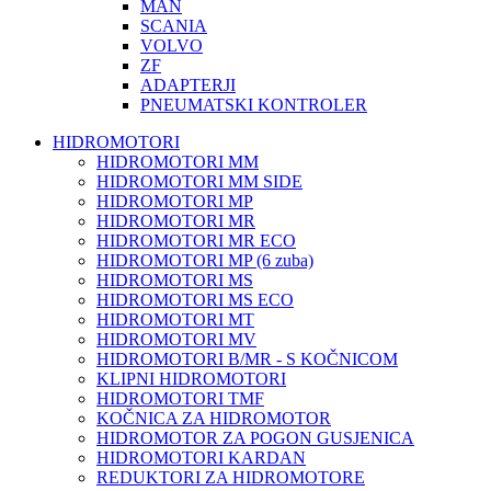
MAN
SCANIA
VOLVO
ZF
ADAPTERJI
PNEUMATSKI KONTROLER
HIDROMOTORI
HIDROMOTORI MM
HIDROMOTORI MM SIDE
HIDROMOTORI MP
HIDROMOTORI MR
HIDROMOTORI MR ECO
HIDROMOTORI MP (6 zuba)
HIDROMOTORI MS
HIDROMOTORI MS ECO
HIDROMOTORI MT
HIDROMOTORI MV
HIDROMOTORI B/MR - S KOČNICOM
KLIPNI HIDROMOTORI
HIDROMOTORI TMF
KOČNICA ZA HIDROMOTOR
HIDROMOTOR ZA POGON GUSJENICA
HIDROMOTORI KARDAN
REDUKTORI ZA HIDROMOTORE