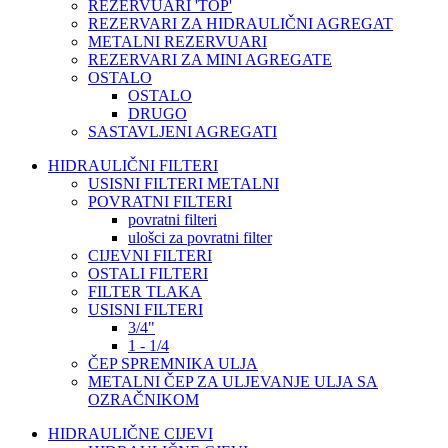
REZERVUARI 'TOP'
REZERVARI ZA HIDRAULIČNI AGREGAT
METALNI REZERVUARI
REZERVARI ZA MINI AGREGATE
OSTALO
OSTALO
DRUGO
SASTAVLJENI AGREGATI
HIDRAULIČNI FILTERI
USISNI FILTERI METALNI
POVRATNI FILTERI
povratni filteri
ulošci za povratni filter
CIJEVNI FILTERI
OSTALI FILTERI
FILTER TLAKA
USISNI FILTERI
3/4"
1 - 1/4
ČEP SPREMNIKA ULJA
METALNI ČEP ZA ULJEVANJE ULJA SA
OZRAČNIKOM
HIDRAULIČNE CIJEVI