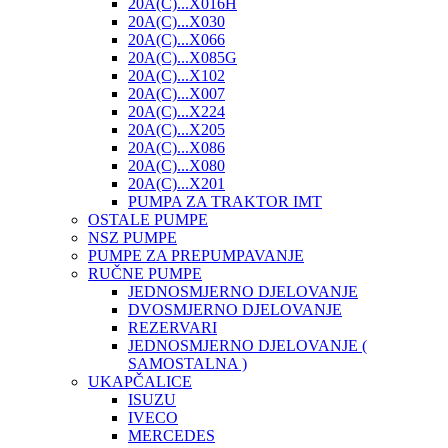
20A(C)...X016H
20A(C)...X030
20A(C)...X066
20A(C)...X085G
20A(C)...X102
20A(C)...X007
20A(C)...X224
20A(C)...X205
20A(C)...X086
20A(C)...X080
20A(C)...X201
PUMPA ZA TRAKTOR IMT
OSTALE PUMPE
NSZ PUMPE
PUMPE ZA PREPUMPAVANJE
RUČNE PUMPE
JEDNOSMJERNO DJELOVANJE
DVOSMJERNO DJELOVANJE
REZERVARI
JEDNOSMJERNO DJELOVANJE (
SAMOSTALNA )
UKAPČALICE
ISUZU
IVECO
MERCEDES