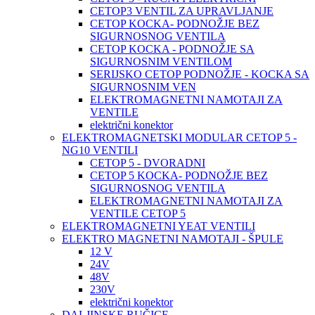
CETOP3 VENTIL ZA UPRAVLJANJE
CETOP KOCKA- PODNOŽJE BEZ
SIGURNOSNOG VENTILA
CETOP KOCKA - PODNOŽJE SA
SIGURNOSNIM VENTILOM
SERIJSKO CETOP PODNOŽJE - KOCKA SA
SIGURNOSNIM VEN
ELEKTROMAGNETNI NAMOTAJI ZA
VENTILE
električni konektor
ELEKTROMAGNETSKI MODULAR CETOP 5 -
NG10 VENTILI
CETOP 5 - DVORADNI
CETOP 5 KOCKA- PODNOŽJE BEZ
SIGURNOSNOG VENTILA
ELEKTROMAGNETNI NAMOTAJI ZA
VENTILE CETOP 5
ELEKTROMAGNETNI YEAT VENTILI
ELEKTRO MAGNETNI NAMOTAJI - ŠPULE
12 V
24V
48V
230V
električni konektor
DALJINSKE RUČICE