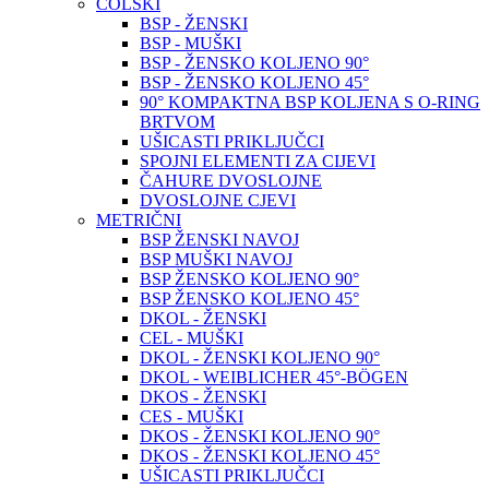
COLSKI
BSP - ŽENSKI
BSP - MUŠKI
BSP - ŽENSKO KOLJENO 90°
BSP - ŽENSKO KOLJENO 45°
90° KOMPAKTNA BSP KOLJENA S O-RING
BRTVOM
UŠICASTI PRIKLJUČCI
SPOJNI ELEMENTI ZA CIJEVI
ČAHURE DVOSLOJNE
DVOSLOJNE CJEVI
METRIČNI
BSP ŽENSKI NAVOJ
BSP MUŠKI NAVOJ
BSP ŽENSKO KOLJENO 90°
BSP ŽENSKO KOLJENO 45°
DKOL - ŽENSKI
CEL - MUŠKI
DKOL - ŽENSKI KOLJENO 90°
DKOL - WEIBLICHER 45°-BÖGEN
DKOS - ŽENSKI
CES - MUŠKI
DKOS - ŽENSKI KOLJENO 90°
DKOS - ŽENSKI KOLJENO 45°
UŠICASTI PRIKLJUČCI