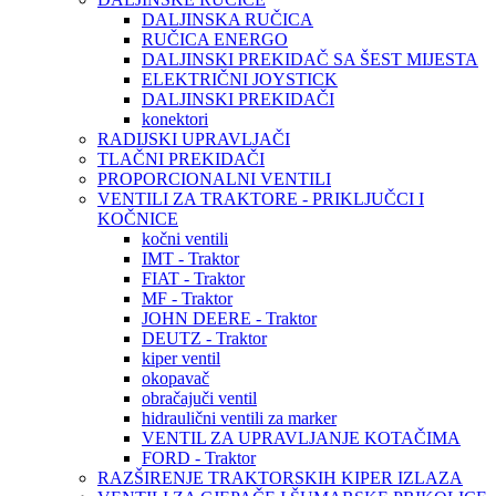
DALJINSKA RUČICA
RUČICA ENERGO
DALJINSKI PREKIDAČ SA ŠEST MIJESTA
ELEKTRIČNI JOYSTICK
DALJINSKI PREKIDAČI
konektori
RADIJSKI UPRAVLJAČI
TLAČNI PREKIDAČI
PROPORCIONALNI VENTILI
VENTILI ZA TRAKTORE - PRIKLJUČCI I
KOČNICE
kočni ventili
IMT - Traktor
FIAT - Traktor
MF - Traktor
JOHN DEERE - Traktor
DEUTZ - Traktor
kiper ventil
okopavač
obračajuči ventil
hidraulični ventili za marker
VENTIL ZA UPRAVLJANJE KOTAČIMA
FORD - Traktor
RAZŠIRENJE TRAKTORSKIH KIPER IZLAZA