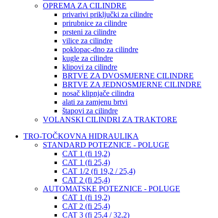
OPREMA ZA CILINDRE
privarivi priključki za cilindre
prirubnice za cilindre
prsteni za cilindre
vilice za cilindre
poklopac-dno za cilindre
kugle za cilindre
klipovi za cilindre
BRTVE ZA DVOSMJERNE CILINDRE
BRTVE ZA JEDNOSMJERNE CILINDRE
nosač klipnjače cilindra
alati za zamjenu brtvi
štapovi za cilindre
VOLANSKI CILINDRI ZA TRAKTORE
TRO-TOČKOVNA HIDRAULIKA
STANDARD POTEZNICE - POLUGE
CAT 1 (fi 19,2)
CAT 1 (fi 25,4)
CAT 1/2 (fi 19,2 / 25,4)
CAT 2 (fi 25,4)
AUTOMATSKE POTEZNICE - POLUGE
CAT 1 (fi 19,2)
CAT 2 (fi 25,4)
CAT 3 (fi 25,4 / 32,2)