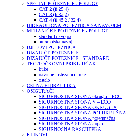
SPECIAL POTEZNICE - POLUGE
CAT 2 (fi 25,4)
CAT 3 (fi 32,2)
CAT 4 (fi 45,2 / 32,4)
HIDRAULIČNA POTEZNICA SA NAVOJEM
MEHANIČKE POTEZNICE - POLUGE
standard navojna
automatska navojna
DJELOVI POTEZNICA
DIZAJUČE POTEZNICE
DIZAJUČE POTEZNICE - STANDARD
TRO-TOČKOVNI PRIKLJUČAK
kuke
navojne rastezajuče ruke
ostalo
ČELNA HIDRAULIKA
OSIGURAČI
SIGURNOSTNA SPONA okrugla – ECO
SIGURNOSTNA SPONA V – ECO
SIGURNOSTNA SPONA OKRUGLA
SIGURNOSTNA SPONA POLUKRUŽNA
SIGURNOSTNA SPONA pojedinačna
SIGURNOSTNA SPONA dupla
SIGURNOSNA RASCIJEPKA
KLINOVI