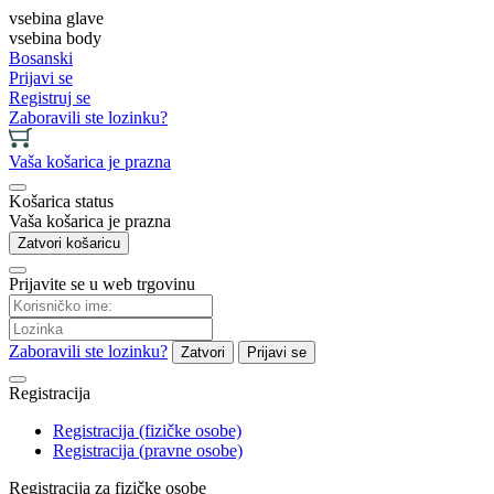
vsebina glave
vsebina body
Bosanski
Prijavi se
Registruj se
Zaboravili ste lozinku?
Vaša košarica je prazna
Košarica status
Vaša košarica je prazna
Zatvori košaricu
Prijavite se u web trgovinu
Zaboravili ste lozinku?
Zatvori
Prijavi se
Registracija
Registracija (fizičke osobe)
Registracija (pravne osobe)
Registracija za fizičke osobe