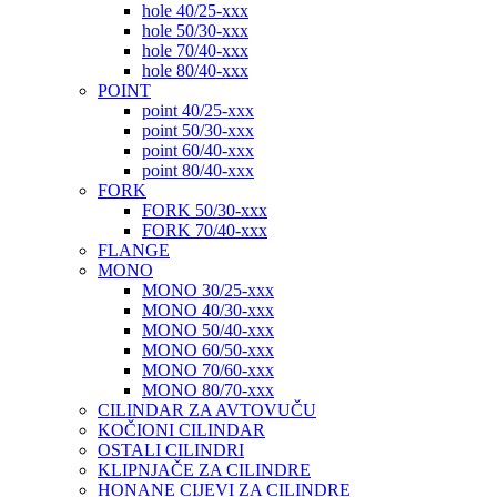
hole 40/25-xxx
hole 50/30-xxx
hole 70/40-xxx
hole 80/40-xxx
POINT
point 40/25-xxx
point 50/30-xxx
point 60/40-xxx
point 80/40-xxx
FORK
FORK 50/30-xxx
FORK 70/40-xxx
FLANGE
MONO
MONO 30/25-xxx
MONO 40/30-xxx
MONO 50/40-xxx
MONO 60/50-xxx
MONO 70/60-xxx
MONO 80/70-xxx
CILINDAR ZA AVTOVUČU
KOČIONI CILINDAR
OSTALI CILINDRI
KLIPNJAČE ZA CILINDRE
HONANE CIJEVI ZA CILINDRE