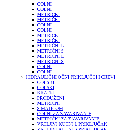
COLNI
COLNI
METRIČKI
METRIČKI
COLNI
COLNI
METRIČKI
METRIČKI
METRIČNI L
METRIČNI S
METRIČNI L
METRIČNI S
COLNI
COLNI
HIDRAULIČNI OČNI PRIKLJUČCI I CIJEVI
COLSKI
COLSKI
KRATKI
PRODUŽENI
METRIČNI
S MATICOM
COLNI ZA ZAVARIVANJE
METRIČKI ZA ZAVARIVANJE
VRTLJIVI KUTNI L PRIKLJUČAK
VRTLJIVI KUTNI S PRIKLJUČAK