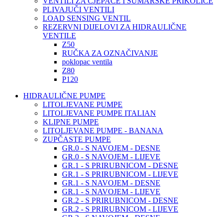
VENTILI ZA CJEPAČE I ŠUMARSKE PRIKOLICE
PLIVAJUČI VENTILI
LOAD SENSING VENTIL
REZERVNI DIJELOVI ZA HIDRAULIČNE
VENTILE
Z50
RUČKA ZA OZNAČIVANJE
poklopac ventila
Z80
P120
HIDRAULIČNE PUMPE
LITOLJEVANE PUMPE
LITOLJEVANE PUMPE ITALIAN
KLIPNE PUMPE
LITOLJEVANE PUMPE - BANANA
ZUPČASTE PUMPE
GR.0 - S NAVOJEM - DESNE
GR.0 - S NAVOJEM - LIJEVE
GR.1 - S PRIRUBNICOM - DESNE
GR.1 - S PRIRUBNICOM - LIJEVE
GR.1 - S NAVOJEM - DESNE
GR.1 - S NAVOJEM - LIJEVE
GR.2 - S PRIRUBNICOM - DESNE
GR.2 - S PRIRUBNICOM - LIJEVE