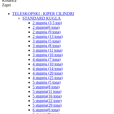
Košarica
Zapri
TELESKOPSKI - KIPER CILINDRI
STANDARD KUGLA
2 stupnja (3,5 ton)
2 stupnja(6 tona)
2 stupnja (9 tona)
2 stupnja (13 tona)
3 stupnja (5 tona)
3 stupnja (8 tona)
3 stupnja (11 tona)
3 stupnja (16 tona)
4 stupnja (7 tona)
4 stupnja (10 tona)
4 stupnja (14 tona)
4 stupnja (20 tona)
4 stupnja (25 tona)
5 stupnja (5 tona)
5 stupnja(8 tona)
5 stupnja(11 tona)
5 stupnja(16 tona)
5 stupnja(22 tone)
5 stupnja(29 tona)
6 stupnja(6 tona)