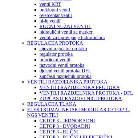
ventil KRT
preklopni ventil
overcentar ventil
hi-lo ventil
RUČNI NUŽNI VENTIL
hidraulični ventil za marker
ventili za upravljanje hidromotora
REGULACIJA PROTOKA
cijevni regulator protoka
regulator protoka
prioritetni ventil
razvodni ventil protoka
djeleni ventil protoka DFL
zupčasti razdjelnik protoka
VENTILI RAZDJELNIKA PROTOKA
VENTILI RAZDJELNIKA PROTOKA
VENTILI RAZDJELNIKA PROTOKA - DFL
ZUPČASTI RAZDJELNICI PROTOKA
REGULACIJA TLAKA
ELEKTROMAGNETSKI MODULAR CETOP 3 -
NG6 VENTILI
CETOP 3 - JEDNORADNI
CETOP 3 - DVORADNI
CETOP 3 - RUČNI
CETOP 3 - RUČNI I ELEKTRIČNI