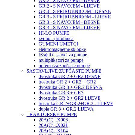
GR.2 - S NAVOJEM - DESNE
GR.2 - S NAVOJEM - LIJEVE
GR.3 - S PRIRUBNICOM - DESNE
GR.3 - S PRIRUBNICOM - LIJEVE
GR.3 - S NAVOJEM - DESNE
GR.3 - S NAVOJEM - LIJEVE
HI-LO PUMPE
zvono - prirubnica
GUMENI UMETCI
elektromagnetne sklopke
ležajni nastavci za pumpe
multiplikatori za pumpe
oprema za zupčaste pumpe
SASTAVLJIVE ZUPČASTE PUMPE
dvostruka GR.2 + GR2 DESNE
trostruka GR.2 + GR2 + GR2
dvostruka GR.3 + GR.2 DESNA
dvostruka GR.3 + GR3
dvostruka GR.2 + GR2 LIJEVE
trostruka GR.2+GR.2+GR.2 - LIJEVE
dupla GR.3 + GR.2 LIJEVA
TRAKTORSKE PUMPE
20A(C)...X006
20A(C)...X021
20A(C)...X104