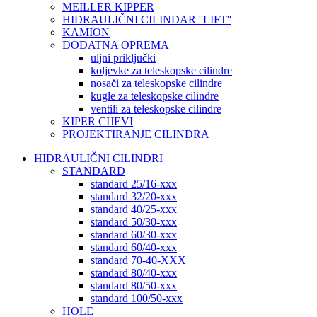
MEILLER KIPPER
HIDRAULIČNI CILINDAR ''LIFT''
KAMION
DODATNA OPREMA
uljni priključki
koljevke za teleskopske cilindre
nosači za teleskopske cilindre
kugle za teleskopske cilindre
ventili za teleskopske cilindre
KIPER CIJEVI
PROJEKTIRANJE CILINDRA
HIDRAULIČNI CILINDRI
STANDARD
standard 25/16-xxx
standard 32/20-xxx
standard 40/25-xxx
standard 50/30-xxx
standard 60/30-xxx
standard 60/40-xxx
standard 70-40-XXX
standard 80/40-xxx
standard 80/50-xxx
standard 100/50-xxx
HOLE