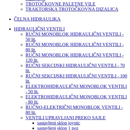
TROTOČKOVNE PALETNE VILE
TRAKTORSKA TROTOČKOVNA DIZALICA
ČELNA HIDRAULIKA
HIDRAULIČNI VENTILI
RUČNI MONOBLOK HIDRAULIČNI VENTILI -
50 lit.
RUČNI MONOBLOK HIDRAULIČNI VENTILI -
80 lit.
RUČNI MONOBLOK HIDRAULIČNI VENTILI -
120 lit.
RUČNI SEKCIJSKI HIDRAULIČNI VENTILI - 70
lit.
RUČNI SEKCIJSKI HIDRAULIČNI VENTILI - 100
lit.
ELEKTROHIDRAULIČNI MONOBLOK VENTILI
- 50 lit.
ELEKTROHIDRAULIČNI MONOBLOK VENTILI
- 80 lit.
RUČNO-ELEKTRIČNI MONOBLOK VENTILI -
80 lit.
VENTILI UPRAVLJANI PREKO SAJLE
sastavljeni sklop joystic
sastavljeni sklop 1 poz