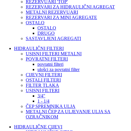
REZERVUARI 'TOP'
REZERVARI ZA HIDRAULIČNI AGREGAT
METALNI REZERVUARI
REZERVARI ZA MINI AGREGATE
OSTALO
OSTALO
DRUGO
SASTAVLJENI AGREGATI
HIDRAULIČNI FILTERI
USISNI FILTERI METALNI
POVRATNI FILTERI
povratni filteri
ulošci za povratni filter
CIJEVNI FILTERI
OSTALI FILTERI
FILTER TLAKA
USISNI FILTERI
3/4"
1 - 1/4
ČEP SPREMNIKA ULJA
METALNI ČEP ZA ULJEVANJE ULJA SA
OZRAČNIKOM
HIDRAULIČNE CIJEVI