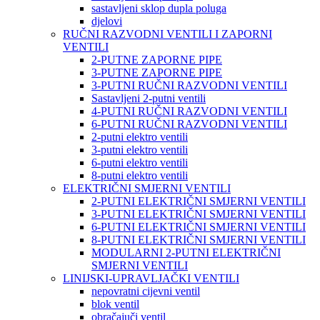
sastavljeni sklop dupla poluga
djelovi
RUČNI RAZVODNI VENTILI I ZAPORNI
VENTILI
2-PUTNE ZAPORNE PIPE
3-PUTNE ZAPORNE PIPE
3-PUTNI RUČNI RAZVODNI VENTILI
Sastavljeni 2-putni ventili
4-PUTNI RUČNI RAZVODNI VENTILI
6-PUTNI RUČNI RAZVODNI VENTILI
2-putni elektro ventili
3-putni elektro ventili
6-putni elektro ventili
8-putni elektro ventili
ELEKTRIČNI SMJERNI VENTILI
2-PUTNI ELEKTRIČNI SMJERNI VENTILI
3-PUTNI ELEKTRIČNI SMJERNI VENTILI
6-PUTNI ELEKTRIČNI SMJERNI VENTILI
8-PUTNI ELEKTRIČNI SMJERNI VENTILI
MODULARNI 2-PUTNI ELEKTRIČNI
SMJERNI VENTILI
LINIJSKI-UPRAVLJAČKI VENTILI
nepovratni cijevni ventil
blok ventil
obračajuči ventil