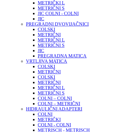
METRIČKI L
METRIČNI S
JIC COLNI - COLNI
JIC
PREGRADNI DVOVIJAČNICI
COLSKI
METRIČNI
METRIČNI L
METRIČNI S
JIC
PREGRADNA MATICA
VRTLJIVA MATICA
COLSKI
METRIČNI
COLSKI
METRIČNI
METRIČNI L
METRIČNI S
COLNI – COLNI
COLNI – METRIČNI
HIDRAULIČNI ADAPTERI
COLNI
METRIČKI
COLNI - COLNI
METRISCH - METRISCH