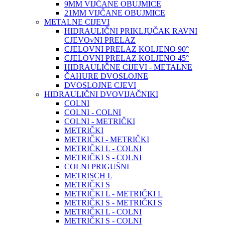
9MM VIJČANE OBUJMICE
21MM VIJČANE OBUJMICE
METALNE CIJEVI
HIDRAULIČNI PRIKLJUČAK RAVNI
CJEVOvNI PRELAZ
CJELOVNI PRELAZ KOLJENO 90°
CJELOVNI PRELAZ KOLJENO 45°
HIDRAULIČNE CIJEVI - METALNE
ČAHURE DVOSLOJNE
DVOSLOJNE CJEVI
HIDRAULIČNI DVOVIJAČNIKI
COLNI
COLNI - COLNI
COLNI - METRIČKI
METRIČKI
METRIČKI - METRIČKI
METRIČKI L - COLNI
METRIČKI S - COLNI
COLNI PRIGUŠNI
METRISCH L
METRIČKI S
METRIČKI L - METRIČKI L
METRIČKI S - METRIČKI S
METRIČKI L - COLNI
METRIČKI S - COLNI