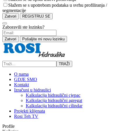
Slažem se s upotrebom podataka u svrhu profiliranja /
segmentacije
Zatvori
REGISTRUJ SE
Zaboravili ste lozinku?
Zatvori
Pošaljite mi novu lozinku
TRAŽI
O nama
GDJE SMO
Kontakt
Izračuni u hidraulici
Kalkulacija hidraulični cjepac
Kalkulacija hidraulični agregat
Kalkulacija hidraulični cilindar
Projekti klijenata
Rosi Teh TV
Profile