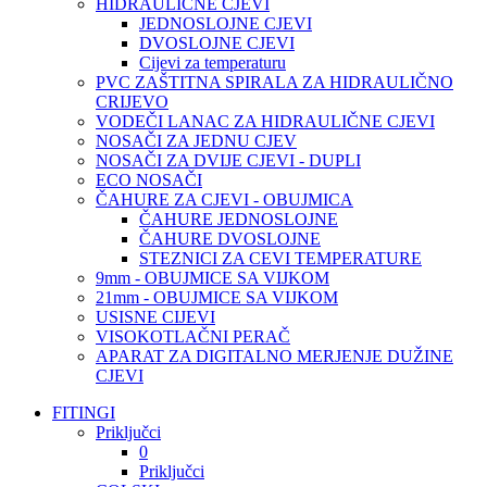
HIDRAULIČNE CJEVI
JEDNOSLOJNE CJEVI
DVOSLOJNE CJEVI
Cijevi za temperaturu
PVC ZAŠTITNA SPIRALA ZA HIDRAULIČNO
CRIJEVO
VODEČI LANAC ZA HIDRAULIČNE CJEVI
NOSAČI ZA JEDNU CJEV
NOSAČI ZA DVIJE CJEVI - DUPLI
ECO NOSAČI
ČAHURE ZA CJEVI - OBUJMICA
ČAHURE JEDNOSLOJNE
ČAHURE DVOSLOJNE
STEZNICI ZA CEVI TEMPERATURE
9mm - OBUJMICE SA VIJKOM
21mm - OBUJMICE SA VIJKOM
USISNE CIJEVI
VISOKOTLAČNI PERAČ
APARAT ZA DIGITALNO MERJENJE DUŽINE
CJEVI
FITINGI
Priključci
0
Priključci