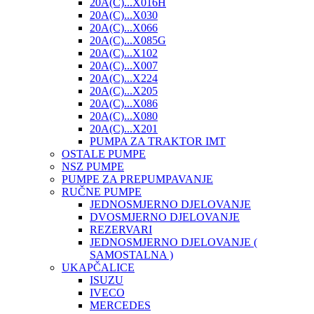
20A(C)...X016H
20A(C)...X030
20A(C)...X066
20A(C)...X085G
20A(C)...X102
20A(C)...X007
20A(C)...X224
20A(C)...X205
20A(C)...X086
20A(C)...X080
20A(C)...X201
PUMPA ZA TRAKTOR IMT
OSTALE PUMPE
NSZ PUMPE
PUMPE ZA PREPUMPAVANJE
RUČNE PUMPE
JEDNOSMJERNO DJELOVANJE
DVOSMJERNO DJELOVANJE
REZERVARI
JEDNOSMJERNO DJELOVANJE (
SAMOSTALNA )
UKAPČALICE
ISUZU
IVECO
MERCEDES