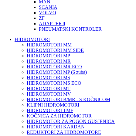
MAN
SCANIA
VOLVO
ZF
ADAPTERJI
PNEUMATSKI KONTROLER
HIDROMOTORI
HIDROMOTORI MM
HIDROMOTORI MM SIDE
HIDROMOTORI MP
HIDROMOTORI MR
HIDROMOTORI MR ECO
HIDROMOTORI MP (6 zuba)
HIDROMOTORI MS
HIDROMOTORI MS ECO
HIDROMOTORI MT
HIDROMOTORI MV
HIDROMOTORI B/MR - S KOČNICOM
KLIPNI HIDROMOTORI
HIDROMOTORI TMF
KOČNICA ZA HIDROMOTOR
HIDROMOTOR ZA POGON GUSJENICA
HIDROMOTORI KARDAN
REDUKTORI ZA HIDROMOTORE