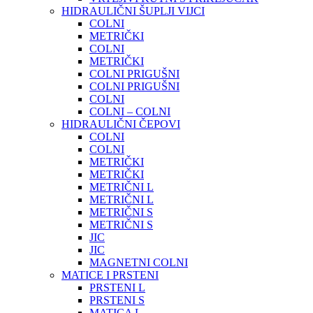
HIDRAULIČNI ŠUPLJI VIJCI
COLNI
METRIČKI
COLNI
METRIČKI
COLNI PRIGUŠNI
COLNI PRIGUŠNI
COLNI
COLNI – COLNI
HIDRAULIČNI ČEPOVI
COLNI
COLNI
METRIČKI
METRIČKI
METRIČNI L
METRIČNI L
METRIČNI S
METRIČNI S
JIC
JIC
MAGNETNI COLNI
MATICE I PRSTENI
PRSTENI L
PRSTENI S
MATICA L