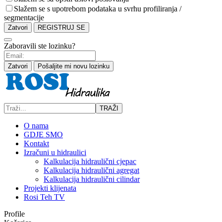
Slažem se s upotrebom podataka u svrhu profiliranja /
segmentacije
Zatvori
REGISTRUJ SE
Zaboravili ste lozinku?
Zatvori
Pošaljite mi novu lozinku
TRAŽI
O nama
GDJE SMO
Kontakt
Izračuni u hidraulici
Kalkulacija hidraulični cjepac
Kalkulacija hidraulični agregat
Kalkulacija hidraulični cilindar
Projekti klijenata
Rosi Teh TV
Profile