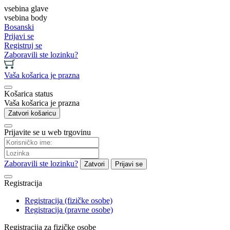
vsebina glave
vsebina body
Bosanski
Prijavi se
Registruj se
Zaboravili ste lozinku?
Vaša košarica je prazna
Košarica status
Vaša košarica je prazna
Zatvori košaricu
Prijavite se u web trgovinu
Zaboravili ste lozinku?
Zatvori
Prijavi se
Registracija
Registracija (fizičke osobe)
Registracija (pravne osobe)
Registracija za fizičke osobe