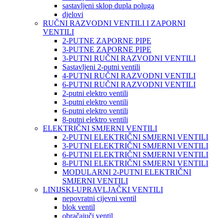
sastavljeni sklop dupla poluga
djelovi
RUČNI RAZVODNI VENTILI I ZAPORNI
VENTILI
2-PUTNE ZAPORNE PIPE
3-PUTNE ZAPORNE PIPE
3-PUTNI RUČNI RAZVODNI VENTILI
Sastavljeni 2-putni ventili
4-PUTNI RUČNI RAZVODNI VENTILI
6-PUTNI RUČNI RAZVODNI VENTILI
2-putni elektro ventili
3-putni elektro ventili
6-putni elektro ventili
8-putni elektro ventili
ELEKTRIČNI SMJERNI VENTILI
2-PUTNI ELEKTRIČNI SMJERNI VENTILI
3-PUTNI ELEKTRIČNI SMJERNI VENTILI
6-PUTNI ELEKTRIČNI SMJERNI VENTILI
8-PUTNI ELEKTRIČNI SMJERNI VENTILI
MODULARNI 2-PUTNI ELEKTRIČNI
SMJERNI VENTILI
LINIJSKI-UPRAVLJAČKI VENTILI
nepovratni cijevni ventil
blok ventil
obračajuči ventil