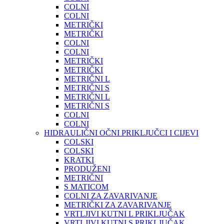
COLNI
COLNI
METRIČKI
METRIČKI
COLNI
COLNI
METRIČKI
METRIČKI
METRIČNI L
METRIČNI S
METRIČNI L
METRIČNI S
COLNI
COLNI
HIDRAULIČNI OČNI PRIKLJUČCI I CIJEVI
COLSKI
COLSKI
KRATKI
PRODUŽENI
METRIČNI
S MATICOM
COLNI ZA ZAVARIVANJE
METRIČKI ZA ZAVARIVANJE
VRTLJIVI KUTNI L PRIKLJUČAK
VRTLJIVI KUTNI S PRIKLJUČAK