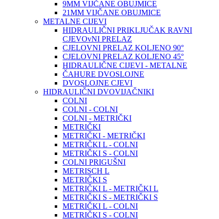
9MM VIJČANE OBUJMICE
21MM VIJČANE OBUJMICE
METALNE CIJEVI
HIDRAULIČNI PRIKLJUČAK RAVNI
CJEVOvNI PRELAZ
CJELOVNI PRELAZ KOLJENO 90°
CJELOVNI PRELAZ KOLJENO 45°
HIDRAULIČNE CIJEVI - METALNE
ČAHURE DVOSLOJNE
DVOSLOJNE CJEVI
HIDRAULIČNI DVOVIJAČNIKI
COLNI
COLNI - COLNI
COLNI - METRIČKI
METRIČKI
METRIČKI - METRIČKI
METRIČKI L - COLNI
METRIČKI S - COLNI
COLNI PRIGUŠNI
METRISCH L
METRIČKI S
METRIČKI L - METRIČKI L
METRIČKI S - METRIČKI S
METRIČKI L - COLNI
METRIČKI S - COLNI