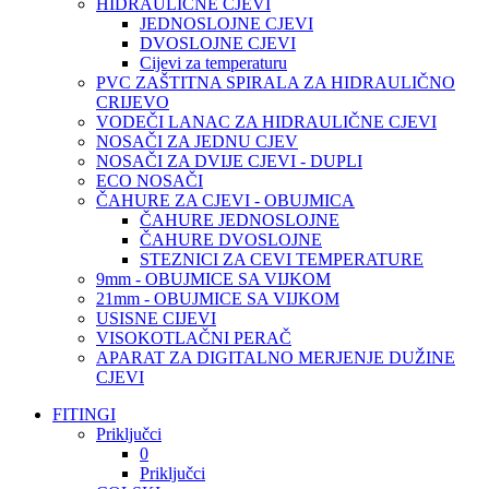
HIDRAULIČNE CJEVI
JEDNOSLOJNE CJEVI
DVOSLOJNE CJEVI
Cijevi za temperaturu
PVC ZAŠTITNA SPIRALA ZA HIDRAULIČNO
CRIJEVO
VODEČI LANAC ZA HIDRAULIČNE CJEVI
NOSAČI ZA JEDNU CJEV
NOSAČI ZA DVIJE CJEVI - DUPLI
ECO NOSAČI
ČAHURE ZA CJEVI - OBUJMICA
ČAHURE JEDNOSLOJNE
ČAHURE DVOSLOJNE
STEZNICI ZA CEVI TEMPERATURE
9mm - OBUJMICE SA VIJKOM
21mm - OBUJMICE SA VIJKOM
USISNE CIJEVI
VISOKOTLAČNI PERAČ
APARAT ZA DIGITALNO MERJENJE DUŽINE
CJEVI
FITINGI
Priključci
0
Priključci