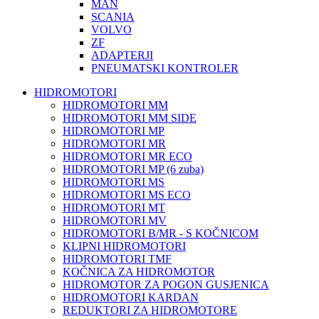
MAN
SCANIA
VOLVO
ZF
ADAPTERJI
PNEUMATSKI KONTROLER
HIDROMOTORI
HIDROMOTORI MM
HIDROMOTORI MM SIDE
HIDROMOTORI MP
HIDROMOTORI MR
HIDROMOTORI MR ECO
HIDROMOTORI MP (6 zuba)
HIDROMOTORI MS
HIDROMOTORI MS ECO
HIDROMOTORI MT
HIDROMOTORI MV
HIDROMOTORI B/MR - S KOČNICOM
KLIPNI HIDROMOTORI
HIDROMOTORI TMF
KOČNICA ZA HIDROMOTOR
HIDROMOTOR ZA POGON GUSJENICA
HIDROMOTORI KARDAN
REDUKTORI ZA HIDROMOTORE