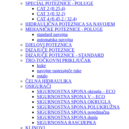
SPECIAL POTEZNICE - POLUGE
CAT 2 (fi 25,4)
CAT 3 (fi 32,2)
CAT 4 (fi 45,2 / 32,4)
HIDRAULIČNA POTEZNICA SA NAVOJEM
MEHANIČKE POTEZNICE - POLUGE
standard navojna
automatska navojna
DJELOVI POTEZNICA
DIZAJUČE POTEZNICE
DIZAJUČE POTEZNICE - STANDARD
TRO-TOČKOVNI PRIKLJUČAK
kuke
navojne rastezajuče ruke
ostalo
ČELNA HIDRAULIKA
OSIGURAČI
SIGURNOSTNA SPONA okrugla – ECO
SIGURNOSTNA SPONA V – ECO
SIGURNOSTNA SPONA OKRUGLA
SIGURNOSTNA SPONA POLUKRUŽNA
SIGURNOSTNA SPONA pojedinačna
SIGURNOSTNA SPONA dupla
SIGURNOSNA RASCIJEPKA
KLINOVI