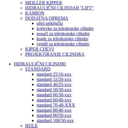
MEILLER KIPPER
HIDRAULIČNI CILINDAR ''LIFT''
KAMION
DODATNA OPREMA
uljni priključki
koljevke za teleskopske cilindre
nosači za teleskopske cilindre
kugle za teleskopske cilindre
ventili za teleskopske cilindre
KIPER CIJEVI
PROJEKTIRANJE CILINDRA
HIDRAULIČNI CILINDRI
STANDARD
standard 25/16-xxx
standard 32/20-xxx
standard 40/25-xxx
standard 50/30-xxx
standard 60/30-xxx
standard 60/40-xxx
standard 70-40-XXX
standard 80/40-xxx
standard 80/50-xxx
standard 100/50-xxx
HOLE