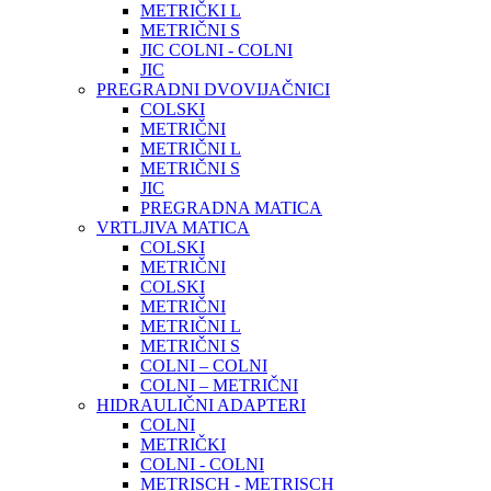
METRIČKI L
METRIČNI S
JIC COLNI - COLNI
JIC
PREGRADNI DVOVIJAČNICI
COLSKI
METRIČNI
METRIČNI L
METRIČNI S
JIC
PREGRADNA MATICA
VRTLJIVA MATICA
COLSKI
METRIČNI
COLSKI
METRIČNI
METRIČNI L
METRIČNI S
COLNI – COLNI
COLNI – METRIČNI
HIDRAULIČNI ADAPTERI
COLNI
METRIČKI
COLNI - COLNI
METRISCH - METRISCH