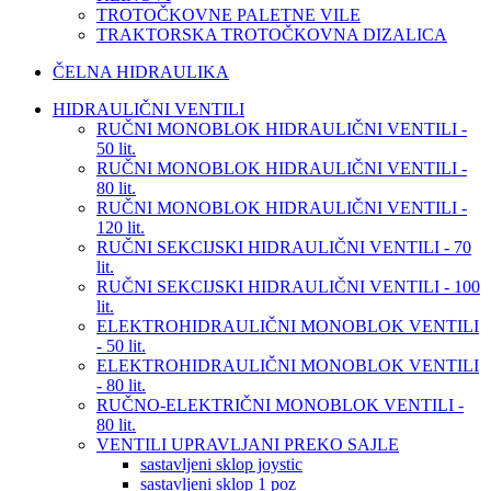
TROTOČKOVNE PALETNE VILE
TRAKTORSKA TROTOČKOVNA DIZALICA
ČELNA HIDRAULIKA
HIDRAULIČNI VENTILI
RUČNI MONOBLOK HIDRAULIČNI VENTILI -
50 lit.
RUČNI MONOBLOK HIDRAULIČNI VENTILI -
80 lit.
RUČNI MONOBLOK HIDRAULIČNI VENTILI -
120 lit.
RUČNI SEKCIJSKI HIDRAULIČNI VENTILI - 70
lit.
RUČNI SEKCIJSKI HIDRAULIČNI VENTILI - 100
lit.
ELEKTROHIDRAULIČNI MONOBLOK VENTILI
- 50 lit.
ELEKTROHIDRAULIČNI MONOBLOK VENTILI
- 80 lit.
RUČNO-ELEKTRIČNI MONOBLOK VENTILI -
80 lit.
VENTILI UPRAVLJANI PREKO SAJLE
sastavljeni sklop joystic
sastavljeni sklop 1 poz