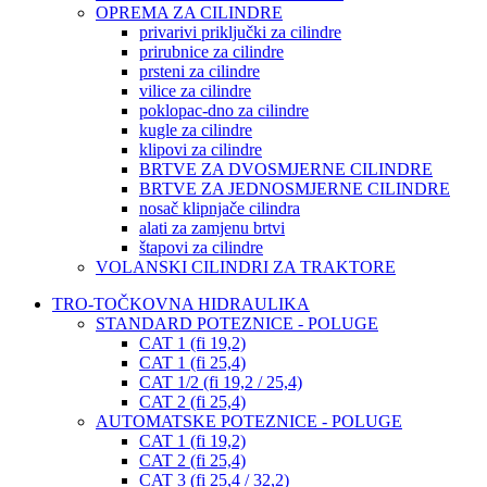
OPREMA ZA CILINDRE
privarivi priključki za cilindre
prirubnice za cilindre
prsteni za cilindre
vilice za cilindre
poklopac-dno za cilindre
kugle za cilindre
klipovi za cilindre
BRTVE ZA DVOSMJERNE CILINDRE
BRTVE ZA JEDNOSMJERNE CILINDRE
nosač klipnjače cilindra
alati za zamjenu brtvi
štapovi za cilindre
VOLANSKI CILINDRI ZA TRAKTORE
TRO-TOČKOVNA HIDRAULIKA
STANDARD POTEZNICE - POLUGE
CAT 1 (fi 19,2)
CAT 1 (fi 25,4)
CAT 1/2 (fi 19,2 / 25,4)
CAT 2 (fi 25,4)
AUTOMATSKE POTEZNICE - POLUGE
CAT 1 (fi 19,2)
CAT 2 (fi 25,4)
CAT 3 (fi 25,4 / 32,2)