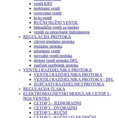
ventil KRT
preklopni ventil
overcentar ventil
hi-lo ventil
RUČNI NUŽNI VENTIL
hidraulični ventil za marker
ventili za upravljanje hidromotora
REGULACIJA PROTOKA
cijevni regulator protoka
regulator protoka
prioritetni ventil
razvodni ventil protoka
djeleni ventil protoka DFL
zupčasti razdjelnik protoka
VENTILI RAZDJELNIKA PROTOKA
VENTILI RAZDJELNIKA PROTOKA
VENTILI RAZDJELNIKA PROTOKA - DFL
ZUPČASTI RAZDJELNICI PROTOKA
REGULACIJA TLAKA
ELEKTROMAGNETSKI MODULAR CETOP 3 -
NG6 VENTILI
CETOP 3 - JEDNORADNI
CETOP 3 - DVORADNI
CETOP 3 - RUČNI
CETOP 3 - RUČNI I ELEKTRIČNI