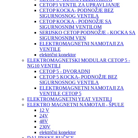
CETOP3 VENTIL ZA UPRAVLJANJE
CETOP KOCKA- PODNOŽJE BEZ
SIGURNOSNOG VENTILA
CETOP KOCKA - PODNOŽJE SA
SIGURNOSNIM VENTILOM
SERIJSKO CETOP PODNOŽJE - KOCKA SA
SIGURNOSNIM VEN
ELEKTROMAGNETNI NAMOTAJI ZA
VENTILE
električni konektor
ELEKTROMAGNETSKI MODULAR CETOP 5 -
NG10 VENTILI
CETOP 5 - DVORADNI
CETOP 5 KOCKA- PODNOŽJE BEZ
SIGURNOSNOG VENTILA
ELEKTROMAGNETNI NAMOTAJI ZA
VENTILE CETOP 5
ELEKTROMAGNETNI YEAT VENTILI
ELEKTRO MAGNETNI NAMOTAJI - ŠPULE
12 V
24V
48V
230V
električni konektor
DALJINSKE RUČICE