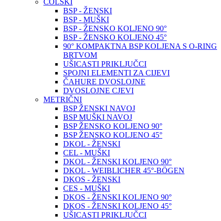
COLSKI
BSP - ŽENSKI
BSP - MUŠKI
BSP - ŽENSKO KOLJENO 90°
BSP - ŽENSKO KOLJENO 45°
90° KOMPAKTNA BSP KOLJENA S O-RING
BRTVOM
UŠICASTI PRIKLJUČCI
SPOJNI ELEMENTI ZA CIJEVI
ČAHURE DVOSLOJNE
DVOSLOJNE CJEVI
METRIČNI
BSP ŽENSKI NAVOJ
BSP MUŠKI NAVOJ
BSP ŽENSKO KOLJENO 90°
BSP ŽENSKO KOLJENO 45°
DKOL - ŽENSKI
CEL - MUŠKI
DKOL - ŽENSKI KOLJENO 90°
DKOL - WEIBLICHER 45°-BÖGEN
DKOS - ŽENSKI
CES - MUŠKI
DKOS - ŽENSKI KOLJENO 90°
DKOS - ŽENSKI KOLJENO 45°
UŠICASTI PRIKLJUČCI