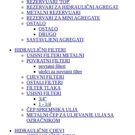
REZERVUARI 'TOP'
REZERVARI ZA HIDRAULIČNI AGREGAT
METALNI REZERVUARI
REZERVARI ZA MINI AGREGATE
OSTALO
OSTALO
DRUGO
SASTAVLJENI AGREGATI
HIDRAULIČNI FILTERI
USISNI FILTERI METALNI
POVRATNI FILTERI
povratni filteri
ulošci za povratni filter
CIJEVNI FILTERI
OSTALI FILTERI
FILTER TLAKA
USISNI FILTERI
3/4"
1 - 1/4
ČEP SPREMNIKA ULJA
METALNI ČEP ZA ULJEVANJE ULJA SA
OZRAČNIKOM
HIDRAULIČNE CIJEVI