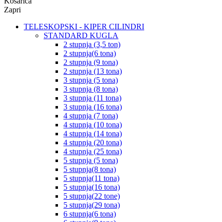
Košarica
Zapri
TELESKOPSKI - KIPER CILINDRI
STANDARD KUGLA
2 stupnja (3,5 ton)
2 stupnja(6 tona)
2 stupnja (9 tona)
2 stupnja (13 tona)
3 stupnja (5 tona)
3 stupnja (8 tona)
3 stupnja (11 tona)
3 stupnja (16 tona)
4 stupnja (7 tona)
4 stupnja (10 tona)
4 stupnja (14 tona)
4 stupnja (20 tona)
4 stupnja (25 tona)
5 stupnja (5 tona)
5 stupnja(8 tona)
5 stupnja(11 tona)
5 stupnja(16 tona)
5 stupnja(22 tone)
5 stupnja(29 tona)
6 stupnja(6 tona)