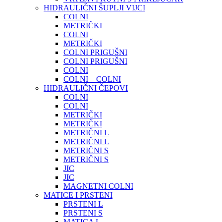
HIDRAULIČNI ŠUPLJI VIJCI
COLNI
METRIČKI
COLNI
METRIČKI
COLNI PRIGUŠNI
COLNI PRIGUŠNI
COLNI
COLNI – COLNI
HIDRAULIČNI ČEPOVI
COLNI
COLNI
METRIČKI
METRIČKI
METRIČNI L
METRIČNI L
METRIČNI S
METRIČNI S
JIC
JIC
MAGNETNI COLNI
MATICE I PRSTENI
PRSTENI L
PRSTENI S
MATICA L