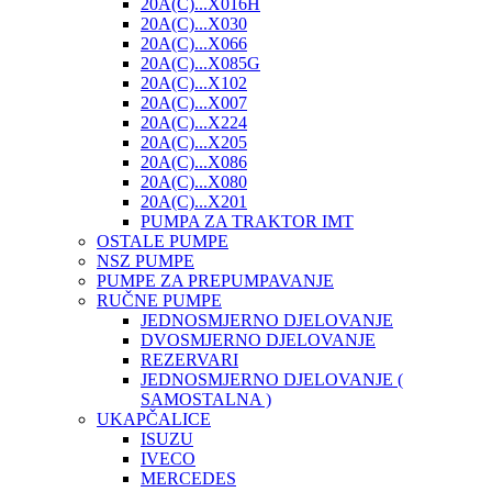
20A(C)...X016H
20A(C)...X030
20A(C)...X066
20A(C)...X085G
20A(C)...X102
20A(C)...X007
20A(C)...X224
20A(C)...X205
20A(C)...X086
20A(C)...X080
20A(C)...X201
PUMPA ZA TRAKTOR IMT
OSTALE PUMPE
NSZ PUMPE
PUMPE ZA PREPUMPAVANJE
RUČNE PUMPE
JEDNOSMJERNO DJELOVANJE
DVOSMJERNO DJELOVANJE
REZERVARI
JEDNOSMJERNO DJELOVANJE (
SAMOSTALNA )
UKAPČALICE
ISUZU
IVECO
MERCEDES