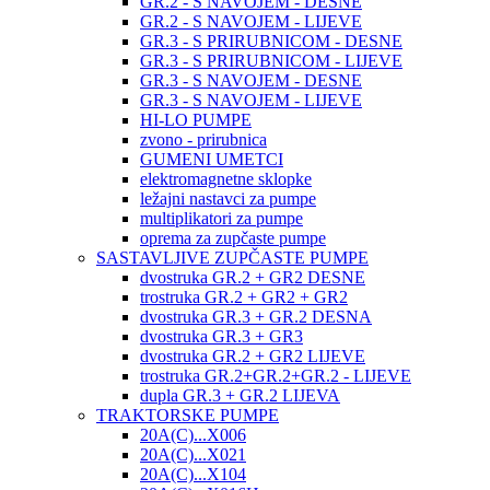
GR.2 - S NAVOJEM - DESNE
GR.2 - S NAVOJEM - LIJEVE
GR.3 - S PRIRUBNICOM - DESNE
GR.3 - S PRIRUBNICOM - LIJEVE
GR.3 - S NAVOJEM - DESNE
GR.3 - S NAVOJEM - LIJEVE
HI-LO PUMPE
zvono - prirubnica
GUMENI UMETCI
elektromagnetne sklopke
ležajni nastavci za pumpe
multiplikatori za pumpe
oprema za zupčaste pumpe
SASTAVLJIVE ZUPČASTE PUMPE
dvostruka GR.2 + GR2 DESNE
trostruka GR.2 + GR2 + GR2
dvostruka GR.3 + GR.2 DESNA
dvostruka GR.3 + GR3
dvostruka GR.2 + GR2 LIJEVE
trostruka GR.2+GR.2+GR.2 - LIJEVE
dupla GR.3 + GR.2 LIJEVA
TRAKTORSKE PUMPE
20A(C)...X006
20A(C)...X021
20A(C)...X104