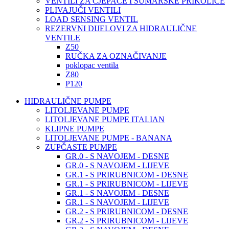
VENTILI ZA CJEPAČE I ŠUMARSKE PRIKOLICE
PLIVAJUČI VENTILI
LOAD SENSING VENTIL
REZERVNI DIJELOVI ZA HIDRAULIČNE
VENTILE
Z50
RUČKA ZA OZNAČIVANJE
poklopac ventila
Z80
P120
HIDRAULIČNE PUMPE
LITOLJEVANE PUMPE
LITOLJEVANE PUMPE ITALIAN
KLIPNE PUMPE
LITOLJEVANE PUMPE - BANANA
ZUPČASTE PUMPE
GR.0 - S NAVOJEM - DESNE
GR.0 - S NAVOJEM - LIJEVE
GR.1 - S PRIRUBNICOM - DESNE
GR.1 - S PRIRUBNICOM - LIJEVE
GR.1 - S NAVOJEM - DESNE
GR.1 - S NAVOJEM - LIJEVE
GR.2 - S PRIRUBNICOM - DESNE
GR.2 - S PRIRUBNICOM - LIJEVE