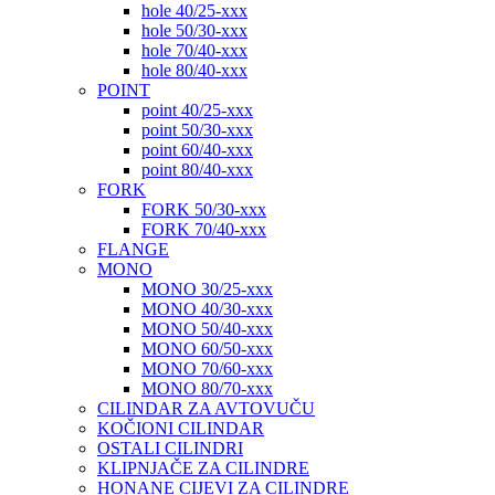
hole 40/25-xxx
hole 50/30-xxx
hole 70/40-xxx
hole 80/40-xxx
POINT
point 40/25-xxx
point 50/30-xxx
point 60/40-xxx
point 80/40-xxx
FORK
FORK 50/30-xxx
FORK 70/40-xxx
FLANGE
MONO
MONO 30/25-xxx
MONO 40/30-xxx
MONO 50/40-xxx
MONO 60/50-xxx
MONO 70/60-xxx
MONO 80/70-xxx
CILINDAR ZA AVTOVUČU
KOČIONI CILINDAR
OSTALI CILINDRI
KLIPNJAČE ZA CILINDRE
HONANE CIJEVI ZA CILINDRE