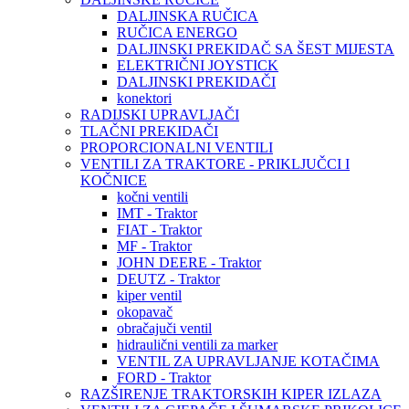
DALJINSKA RUČICA
RUČICA ENERGO
DALJINSKI PREKIDAČ SA ŠEST MIJESTA
ELEKTRIČNI JOYSTICK
DALJINSKI PREKIDAČI
konektori
RADIJSKI UPRAVLJAČI
TLAČNI PREKIDAČI
PROPORCIONALNI VENTILI
VENTILI ZA TRAKTORE - PRIKLJUČCI I
KOČNICE
kočni ventili
IMT - Traktor
FIAT - Traktor
MF - Traktor
JOHN DEERE - Traktor
DEUTZ - Traktor
kiper ventil
okopavač
obračajuči ventil
hidraulični ventili za marker
VENTIL ZA UPRAVLJANJE KOTAČIMA
FORD - Traktor
RAZŠIRENJE TRAKTORSKIH KIPER IZLAZA