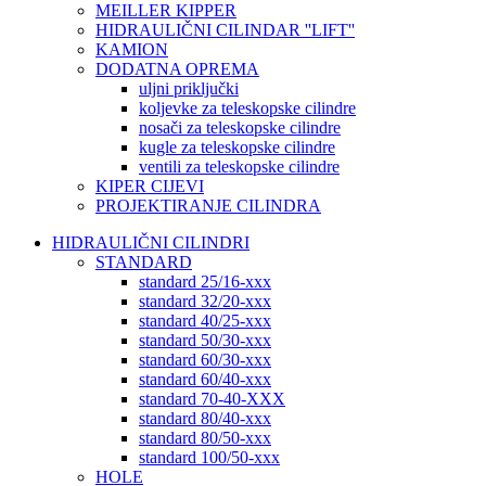
MEILLER KIPPER
HIDRAULIČNI CILINDAR ''LIFT''
KAMION
DODATNA OPREMA
uljni priključki
koljevke za teleskopske cilindre
nosači za teleskopske cilindre
kugle za teleskopske cilindre
ventili za teleskopske cilindre
KIPER CIJEVI
PROJEKTIRANJE CILINDRA
HIDRAULIČNI CILINDRI
STANDARD
standard 25/16-xxx
standard 32/20-xxx
standard 40/25-xxx
standard 50/30-xxx
standard 60/30-xxx
standard 60/40-xxx
standard 70-40-XXX
standard 80/40-xxx
standard 80/50-xxx
standard 100/50-xxx
HOLE