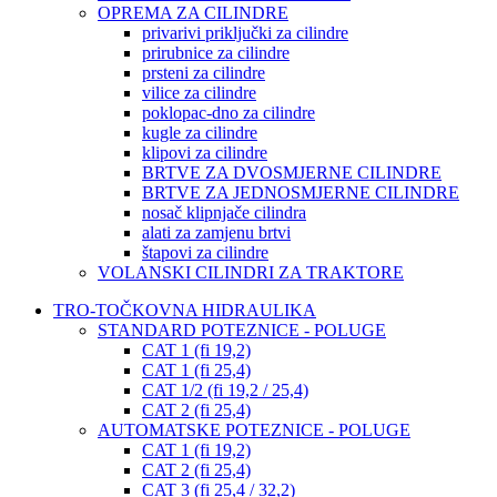
OPREMA ZA CILINDRE
privarivi priključki za cilindre
prirubnice za cilindre
prsteni za cilindre
vilice za cilindre
poklopac-dno za cilindre
kugle za cilindre
klipovi za cilindre
BRTVE ZA DVOSMJERNE CILINDRE
BRTVE ZA JEDNOSMJERNE CILINDRE
nosač klipnjače cilindra
alati za zamjenu brtvi
štapovi za cilindre
VOLANSKI CILINDRI ZA TRAKTORE
TRO-TOČKOVNA HIDRAULIKA
STANDARD POTEZNICE - POLUGE
CAT 1 (fi 19,2)
CAT 1 (fi 25,4)
CAT 1/2 (fi 19,2 / 25,4)
CAT 2 (fi 25,4)
AUTOMATSKE POTEZNICE - POLUGE
CAT 1 (fi 19,2)
CAT 2 (fi 25,4)
CAT 3 (fi 25,4 / 32,2)