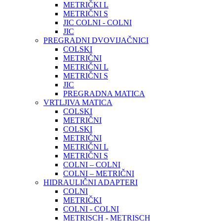
METRIČKI L
METRIČNI S
JIC COLNI - COLNI
JIC
PREGRADNI DVOVIJAČNICI
COLSKI
METRIČNI
METRIČNI L
METRIČNI S
JIC
PREGRADNA MATICA
VRTLJIVA MATICA
COLSKI
METRIČNI
COLSKI
METRIČNI
METRIČNI L
METRIČNI S
COLNI – COLNI
COLNI – METRIČNI
HIDRAULIČNI ADAPTERI
COLNI
METRIČKI
COLNI - COLNI
METRISCH - METRISCH