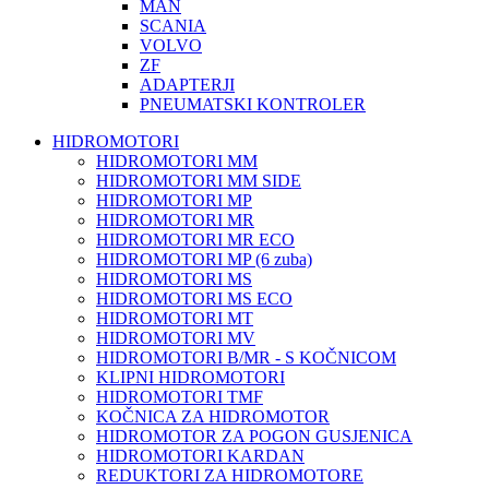
MAN
SCANIA
VOLVO
ZF
ADAPTERJI
PNEUMATSKI KONTROLER
HIDROMOTORI
HIDROMOTORI MM
HIDROMOTORI MM SIDE
HIDROMOTORI MP
HIDROMOTORI MR
HIDROMOTORI MR ECO
HIDROMOTORI MP (6 zuba)
HIDROMOTORI MS
HIDROMOTORI MS ECO
HIDROMOTORI MT
HIDROMOTORI MV
HIDROMOTORI B/MR - S KOČNICOM
KLIPNI HIDROMOTORI
HIDROMOTORI TMF
KOČNICA ZA HIDROMOTOR
HIDROMOTOR ZA POGON GUSJENICA
HIDROMOTORI KARDAN
REDUKTORI ZA HIDROMOTORE