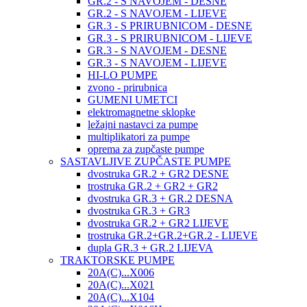
GR.2 - S NAVOJEM - DESNE
GR.2 - S NAVOJEM - LIJEVE
GR.3 - S PRIRUBNICOM - DESNE
GR.3 - S PRIRUBNICOM - LIJEVE
GR.3 - S NAVOJEM - DESNE
GR.3 - S NAVOJEM - LIJEVE
HI-LO PUMPE
zvono - prirubnica
GUMENI UMETCI
elektromagnetne sklopke
ležajni nastavci za pumpe
multiplikatori za pumpe
oprema za zupčaste pumpe
SASTAVLJIVE ZUPČASTE PUMPE
dvostruka GR.2 + GR2 DESNE
trostruka GR.2 + GR2 + GR2
dvostruka GR.3 + GR.2 DESNA
dvostruka GR.3 + GR3
dvostruka GR.2 + GR2 LIJEVE
trostruka GR.2+GR.2+GR.2 - LIJEVE
dupla GR.3 + GR.2 LIJEVA
TRAKTORSKE PUMPE
20A(C)...X006
20A(C)...X021
20A(C)...X104