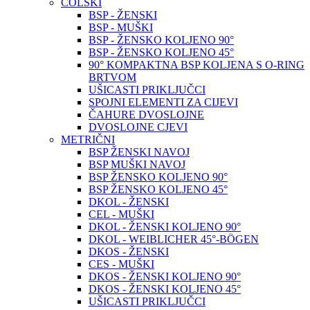
COLSKI
BSP - ŽENSKI
BSP - MUŠKI
BSP - ŽENSKO KOLJENO 90°
BSP - ŽENSKO KOLJENO 45°
90° KOMPAKTNA BSP KOLJENA S O-RING
BRTVOM
UŠICASTI PRIKLJUČCI
SPOJNI ELEMENTI ZA CIJEVI
ČAHURE DVOSLOJNE
DVOSLOJNE CJEVI
METRIČNI
BSP ŽENSKI NAVOJ
BSP MUŠKI NAVOJ
BSP ŽENSKO KOLJENO 90°
BSP ŽENSKO KOLJENO 45°
DKOL - ŽENSKI
CEL - MUŠKI
DKOL - ŽENSKI KOLJENO 90°
DKOL - WEIBLICHER 45°-BÖGEN
DKOS - ŽENSKI
CES - MUŠKI
DKOS - ŽENSKI KOLJENO 90°
DKOS - ŽENSKI KOLJENO 45°
UŠICASTI PRIKLJUČCI