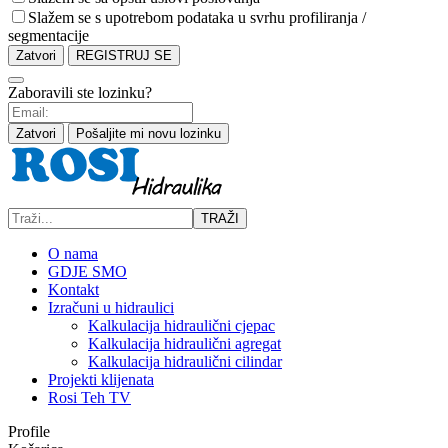
Slažem se s upotrebom podataka u svrhu profiliranja /
segmentacije
Zatvori
REGISTRUJ SE
Zaboravili ste lozinku?
Zatvori
Pošaljite mi novu lozinku
TRAŽI
O nama
GDJE SMO
Kontakt
Izračuni u hidraulici
Kalkulacija hidraulični cjepac
Kalkulacija hidraulični agregat
Kalkulacija hidraulični cilindar
Projekti klijenata
Rosi Teh TV
Profile