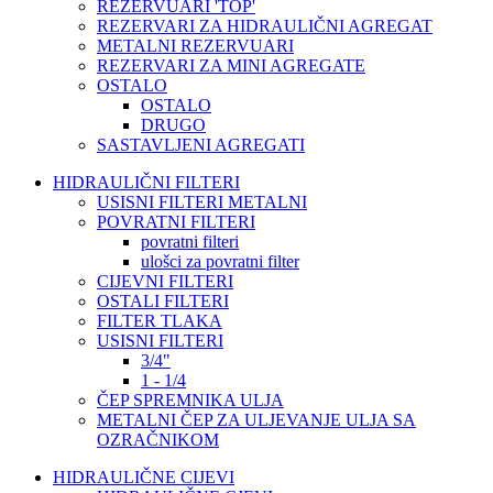
REZERVUARI 'TOP'
REZERVARI ZA HIDRAULIČNI AGREGAT
METALNI REZERVUARI
REZERVARI ZA MINI AGREGATE
OSTALO
OSTALO
DRUGO
SASTAVLJENI AGREGATI
HIDRAULIČNI FILTERI
USISNI FILTERI METALNI
POVRATNI FILTERI
povratni filteri
ulošci za povratni filter
CIJEVNI FILTERI
OSTALI FILTERI
FILTER TLAKA
USISNI FILTERI
3/4"
1 - 1/4
ČEP SPREMNIKA ULJA
METALNI ČEP ZA ULJEVANJE ULJA SA
OZRAČNIKOM
HIDRAULIČNE CIJEVI