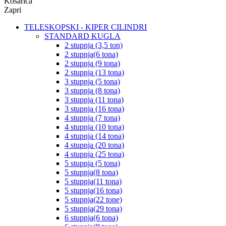
Košarica
Zapri
TELESKOPSKI - KIPER CILINDRI
STANDARD KUGLA
2 stupnja (3,5 ton)
2 stupnja(6 tona)
2 stupnja (9 tona)
2 stupnja (13 tona)
3 stupnja (5 tona)
3 stupnja (8 tona)
3 stupnja (11 tona)
3 stupnja (16 tona)
4 stupnja (7 tona)
4 stupnja (10 tona)
4 stupnja (14 tona)
4 stupnja (20 tona)
4 stupnja (25 tona)
5 stupnja (5 tona)
5 stupnja(8 tona)
5 stupnja(11 tona)
5 stupnja(16 tona)
5 stupnja(22 tone)
5 stupnja(29 tona)
6 stupnja(6 tona)