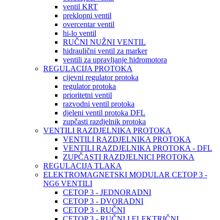
ventil KRT
preklopni ventil
overcentar ventil
hi-lo ventil
RUČNI NUŽNI VENTIL
hidraulični ventil za marker
ventili za upravljanje hidromotora
REGULACIJA PROTOKA
cijevni regulator protoka
regulator protoka
prioritetni ventil
razvodni ventil protoka
djeleni ventil protoka DFL
zupčasti razdjelnik protoka
VENTILI RAZDJELNIKA PROTOKA
VENTILI RAZDJELNIKA PROTOKA
VENTILI RAZDJELNIKA PROTOKA - DFL
ZUPČASTI RAZDJELNICI PROTOKA
REGULACIJA TLAKA
ELEKTROMAGNETSKI MODULAR CETOP 3 -
NG6 VENTILI
CETOP 3 - JEDNORADNI
CETOP 3 - DVORADNI
CETOP 3 - RUČNI
CETOP 3 - RUČNI I ELEKTRIČNI