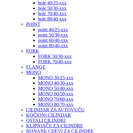
hole 40/25-xxx
hole 50/30-xxx
hole 70/40-xxx
hole 80/40-xxx
POINT
point 40/25-xxx
point 50/30-xxx
point 60/40-xxx
point 80/40-xxx
FORK
FORK 50/30-xxx
FORK 70/40-xxx
FLANGE
MONO
MONO 30/25-xxx
MONO 40/30-xxx
MONO 50/40-xxx
MONO 60/50-xxx
MONO 70/60-xxx
MONO 80/70-xxx
CILINDAR ZA AVTOVUČU
KOČIONI CILINDAR
OSTALI CILINDRI
KLIPNJAČE ZA CILINDRE
HONANE CIJEVI ZA CILINDRE