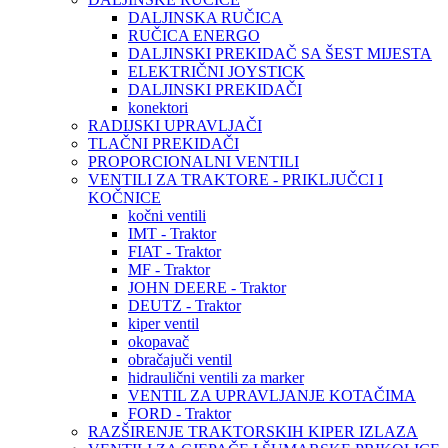
DALJINSKA RUČICA
RUČICA ENERGO
DALJINSKI PREKIDAČ SA ŠEST MIJESTA
ELEKTRIČNI JOYSTICK
DALJINSKI PREKIDAČI
konektori
RADIJSKI UPRAVLJAČI
TLAČNI PREKIDAČI
PROPORCIONALNI VENTILI
VENTILI ZA TRAKTORE - PRIKLJUČCI I
KOČNICE
kočni ventili
IMT - Traktor
FIAT - Traktor
MF - Traktor
JOHN DEERE - Traktor
DEUTZ - Traktor
kiper ventil
okopavač
obračajuči ventil
hidraulični ventili za marker
VENTIL ZA UPRAVLJANJE KOTAČIMA
FORD - Traktor
RAZŠIRENJE TRAKTORSKIH KIPER IZLAZA