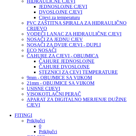
HIDRAULIČNE CJEVI
JEDNOSLOJNE CJEVI
DVOSLOJNE CJEVI
Cijevi za temperaturu
PVC ZAŠTITNA SPIRALA ZA HIDRAULIČNO
CRIJEVO
VODEČI LANAC ZA HIDRAULIČNE CJEVI
NOSAČI ZA JEDNU CJEV
NOSAČI ZA DVIJE CJEVI - DUPLI
ECO NOSAČI
ČAHURE ZA CJEVI - OBUJMICA
ČAHURE JEDNOSLOJNE
ČAHURE DVOSLOJNE
STEZNICI ZA CEVI TEMPERATURE
9mm - OBUJMICE SA VIJKOM
21mm - OBUJMICE SA VIJKOM
USISNE CIJEVI
VISOKOTLAČNI PERAČ
APARAT ZA DIGITALNO MERJENJE DUŽINE
CJEVI
FITINGI
Priključci
0
Priključci