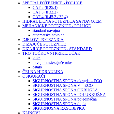
SPECIAL POTEZNICE - POLUGE
CAT 2 (fi 25,4)
CAT 3 (fi 32,2)
CAT 4 (fi 45,2 / 32,4)
HIDRAULIČNA POTEZNICA SA NAVOJEM
MEHANIČKE POTEZNICE - POLUGE
standard navojna
automatska navojna
DJELOVI POTEZNICA
DIZAJUČE POTEZNICE
DIZAJUČE POTEZNICE - STANDARD
TRO-TOČKOVNI PRIKLJUČAK
kuke
navojne rastezajuče ruke
ostalo
ČELNA HIDRAULIKA
OSIGURAČI
SIGURNOSTNA SPONA okrugla – ECO
SIGURNOSTNA SPONA V – ECO
SIGURNOSTNA SPONA OKRUGLA
SIGURNOSTNA SPONA POLUKRUŽNA
SIGURNOSTNA SPONA pojedinačna
SIGURNOSTNA SPONA dupla
SIGURNOSNA RASCIJEPKA
KLINOVI