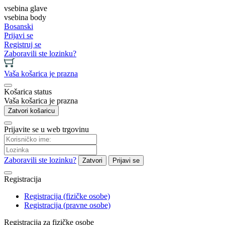
vsebina glave
vsebina body
Bosanski
Prijavi se
Registruj se
Zaboravili ste lozinku?
Vaša košarica je prazna
Košarica status
Vaša košarica je prazna
Zatvori košaricu
Prijavite se u web trgovinu
Zaboravili ste lozinku?
Zatvori
Prijavi se
Registracija
Registracija (fizičke osobe)
Registracija (pravne osobe)
Registracija za fizičke osobe