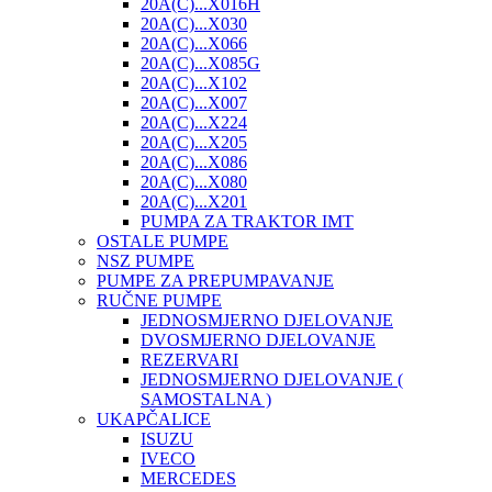
20A(C)...X016H
20A(C)...X030
20A(C)...X066
20A(C)...X085G
20A(C)...X102
20A(C)...X007
20A(C)...X224
20A(C)...X205
20A(C)...X086
20A(C)...X080
20A(C)...X201
PUMPA ZA TRAKTOR IMT
OSTALE PUMPE
NSZ PUMPE
PUMPE ZA PREPUMPAVANJE
RUČNE PUMPE
JEDNOSMJERNO DJELOVANJE
DVOSMJERNO DJELOVANJE
REZERVARI
JEDNOSMJERNO DJELOVANJE (
SAMOSTALNA )
UKAPČALICE
ISUZU
IVECO
MERCEDES