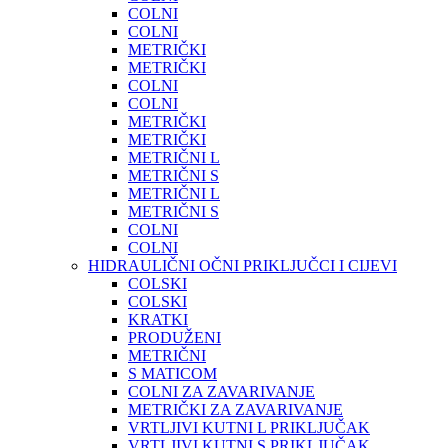
COLNI
COLNI
METRIČKI
METRIČKI
COLNI
COLNI
METRIČKI
METRIČKI
METRIČNI L
METRIČNI S
METRIČNI L
METRIČNI S
COLNI
COLNI
HIDRAULIČNI OČNI PRIKLJUČCI I CIJEVI
COLSKI
COLSKI
KRATKI
PRODUŽENI
METRIČNI
S MATICOM
COLNI ZA ZAVARIVANJE
METRIČKI ZA ZAVARIVANJE
VRTLJIVI KUTNI L PRIKLJUČAK
VRTLJIVI KUTNI S PRIKLJUČAK