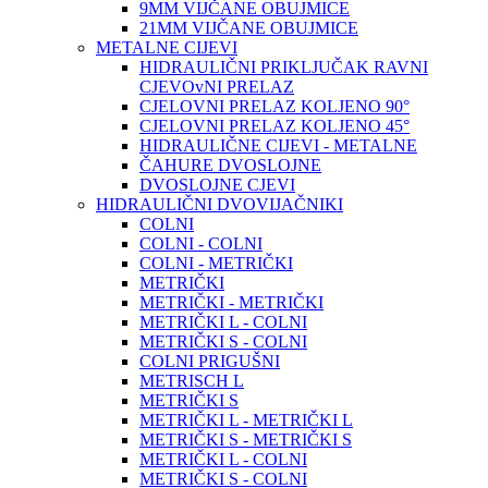
9MM VIJČANE OBUJMICE
21MM VIJČANE OBUJMICE
METALNE CIJEVI
HIDRAULIČNI PRIKLJUČAK RAVNI
CJEVOvNI PRELAZ
CJELOVNI PRELAZ KOLJENO 90°
CJELOVNI PRELAZ KOLJENO 45°
HIDRAULIČNE CIJEVI - METALNE
ČAHURE DVOSLOJNE
DVOSLOJNE CJEVI
HIDRAULIČNI DVOVIJAČNIKI
COLNI
COLNI - COLNI
COLNI - METRIČKI
METRIČKI
METRIČKI - METRIČKI
METRIČKI L - COLNI
METRIČKI S - COLNI
COLNI PRIGUŠNI
METRISCH L
METRIČKI S
METRIČKI L - METRIČKI L
METRIČKI S - METRIČKI S
METRIČKI L - COLNI
METRIČKI S - COLNI