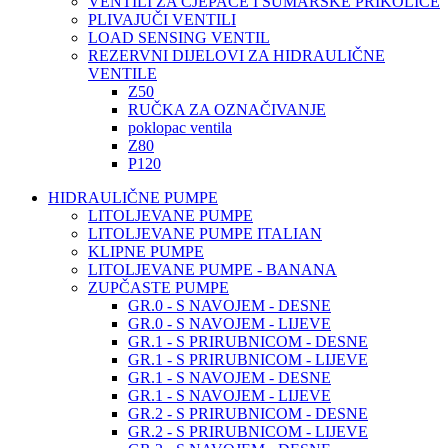
VENTILI ZA CJEPAČE I ŠUMARSKE PRIKOLICE
PLIVAJUČI VENTILI
LOAD SENSING VENTIL
REZERVNI DIJELOVI ZA HIDRAULIČNE
VENTILE
Z50
RUČKA ZA OZNAČIVANJE
poklopac ventila
Z80
P120
HIDRAULIČNE PUMPE
LITOLJEVANE PUMPE
LITOLJEVANE PUMPE ITALIAN
KLIPNE PUMPE
LITOLJEVANE PUMPE - BANANA
ZUPČASTE PUMPE
GR.0 - S NAVOJEM - DESNE
GR.0 - S NAVOJEM - LIJEVE
GR.1 - S PRIRUBNICOM - DESNE
GR.1 - S PRIRUBNICOM - LIJEVE
GR.1 - S NAVOJEM - DESNE
GR.1 - S NAVOJEM - LIJEVE
GR.2 - S PRIRUBNICOM - DESNE
GR.2 - S PRIRUBNICOM - LIJEVE