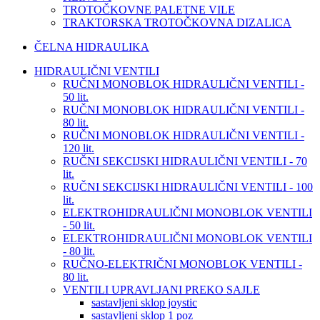
TROTOČKOVNE PALETNE VILE
TRAKTORSKA TROTOČKOVNA DIZALICA
ČELNA HIDRAULIKA
HIDRAULIČNI VENTILI
RUČNI MONOBLOK HIDRAULIČNI VENTILI -
50 lit.
RUČNI MONOBLOK HIDRAULIČNI VENTILI -
80 lit.
RUČNI MONOBLOK HIDRAULIČNI VENTILI -
120 lit.
RUČNI SEKCIJSKI HIDRAULIČNI VENTILI - 70
lit.
RUČNI SEKCIJSKI HIDRAULIČNI VENTILI - 100
lit.
ELEKTROHIDRAULIČNI MONOBLOK VENTILI
- 50 lit.
ELEKTROHIDRAULIČNI MONOBLOK VENTILI
- 80 lit.
RUČNO-ELEKTRIČNI MONOBLOK VENTILI -
80 lit.
VENTILI UPRAVLJANI PREKO SAJLE
sastavljeni sklop joystic
sastavljeni sklop 1 poz