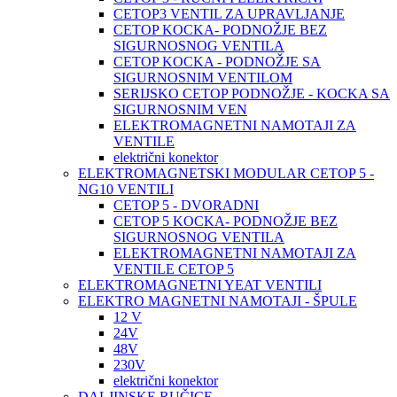
CETOP3 VENTIL ZA UPRAVLJANJE
CETOP KOCKA- PODNOŽJE BEZ
SIGURNOSNOG VENTILA
CETOP KOCKA - PODNOŽJE SA
SIGURNOSNIM VENTILOM
SERIJSKO CETOP PODNOŽJE - KOCKA SA
SIGURNOSNIM VEN
ELEKTROMAGNETNI NAMOTAJI ZA
VENTILE
električni konektor
ELEKTROMAGNETSKI MODULAR CETOP 5 -
NG10 VENTILI
CETOP 5 - DVORADNI
CETOP 5 KOCKA- PODNOŽJE BEZ
SIGURNOSNOG VENTILA
ELEKTROMAGNETNI NAMOTAJI ZA
VENTILE CETOP 5
ELEKTROMAGNETNI YEAT VENTILI
ELEKTRO MAGNETNI NAMOTAJI - ŠPULE
12 V
24V
48V
230V
električni konektor
DALJINSKE RUČICE