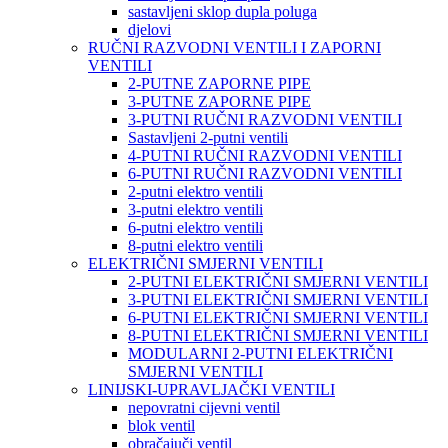
sastavljeni sklop dupla poluga
djelovi
RUČNI RAZVODNI VENTILI I ZAPORNI
VENTILI
2-PUTNE ZAPORNE PIPE
3-PUTNE ZAPORNE PIPE
3-PUTNI RUČNI RAZVODNI VENTILI
Sastavljeni 2-putni ventili
4-PUTNI RUČNI RAZVODNI VENTILI
6-PUTNI RUČNI RAZVODNI VENTILI
2-putni elektro ventili
3-putni elektro ventili
6-putni elektro ventili
8-putni elektro ventili
ELEKTRIČNI SMJERNI VENTILI
2-PUTNI ELEKTRIČNI SMJERNI VENTILI
3-PUTNI ELEKTRIČNI SMJERNI VENTILI
6-PUTNI ELEKTRIČNI SMJERNI VENTILI
8-PUTNI ELEKTRIČNI SMJERNI VENTILI
MODULARNI 2-PUTNI ELEKTRIČNI
SMJERNI VENTILI
LINIJSKI-UPRAVLJAČKI VENTILI
nepovratni cijevni ventil
blok ventil
obračajuči ventil