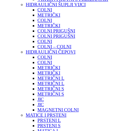
HIDRAULIČNI ŠUPLJI VIJCI
COLNI
METRIČKI
COLNI
METRIČKI
COLNI PRIGUŠNI
COLNI PRIGUŠNI
COLNI
COLNI – COLNI
HIDRAULIČNI ČEPOVI
COLNI
COLNI
METRIČKI
METRIČKI
METRIČNI L
METRIČNI L
METRIČNI S
METRIČNI S
JIC
JIC
MAGNETNI COLNI
MATICE I PRSTENI
PRSTENI L
PRSTENI S
MATICA L