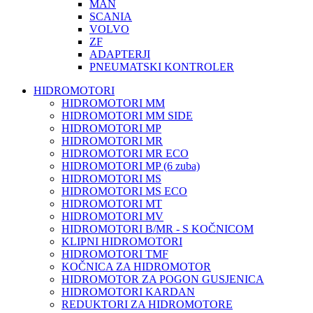
MAN
SCANIA
VOLVO
ZF
ADAPTERJI
PNEUMATSKI KONTROLER
HIDROMOTORI
HIDROMOTORI MM
HIDROMOTORI MM SIDE
HIDROMOTORI MP
HIDROMOTORI MR
HIDROMOTORI MR ECO
HIDROMOTORI MP (6 zuba)
HIDROMOTORI MS
HIDROMOTORI MS ECO
HIDROMOTORI MT
HIDROMOTORI MV
HIDROMOTORI B/MR - S KOČNICOM
KLIPNI HIDROMOTORI
HIDROMOTORI TMF
KOČNICA ZA HIDROMOTOR
HIDROMOTOR ZA POGON GUSJENICA
HIDROMOTORI KARDAN
REDUKTORI ZA HIDROMOTORE