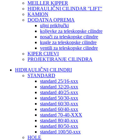
MEILLER KIPPER
HIDRAULIČNI CILINDAR ''LIFT''
KAMION
DODATNA OPREMA
uljni priključki
koljevke za teleskopske cilindre
nosači za teleskopske cilindre
kugle za teleskopske cilindre
ventili za teleskopske cilindre
KIPER CIJEVI
PROJEKTIRANJE CILINDRA
HIDRAULIČNI CILINDRI
STANDARD
standard 25/16-xxx
standard 32/20-xxx
standard 40/25-xxx
standard 50/30-xxx
standard 60/30-xxx
standard 60/40-xxx
standard 70-40-XXX
standard 80/40-xxx
standard 80/50-xxx
standard 100/50-xxx
HOLE