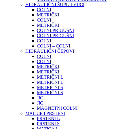
HIDRAULIČNI ŠUPLJI VIJCI
COLNI
METRIČKI
COLNI
METRIČKI
COLNI PRIGUŠNI
COLNI PRIGUŠNI
COLNI
COLNI – COLNI
HIDRAULIČNI ČEPOVI
COLNI
COLNI
METRIČKI
METRIČKI
METRIČNI L
METRIČNI L
METRIČNI S
METRIČNI S
JIC
JIC
MAGNETNI COLNI
MATICE I PRSTENI
PRSTENI L
PRSTENI S
MATICA L