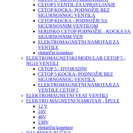
CETOP3 VENTIL ZA UPRAVLJANJE
CETOP KOCKA- PODNOŽJE BEZ
SIGURNOSNOG VENTILA
CETOP KOCKA - PODNOŽJE SA
SIGURNOSNIM VENTILOM
SERIJSKO CETOP PODNOŽJE - KOCKA SA
SIGURNOSNIM VEN
ELEKTROMAGNETNI NAMOTAJI ZA
VENTILE
električni konektor
ELEKTROMAGNETSKI MODULAR CETOP 5 -
NG10 VENTILI
CETOP 5 - DVORADNI
CETOP 5 KOCKA- PODNOŽJE BEZ
SIGURNOSNOG VENTILA
ELEKTROMAGNETNI NAMOTAJI ZA
VENTILE CETOP 5
ELEKTROMAGNETNI YEAT VENTILI
ELEKTRO MAGNETNI NAMOTAJI - ŠPULE
12 V
24V
48V
230V
električni konektor
DALJINSKE RUČICE