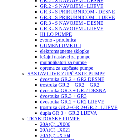
GR.2 - S NAVOJEM - DESNE
GR.2 - S NAVOJEM - LIJEVE
GR.3 - S PRIRUBNICOM - DESNE
GR.3 - S PRIRUBNICOM - LIJEVE
GR.3 - S NAVOJEM - DESNE
GR.3 - S NAVOJEM - LIJEVE
HI-LO PUMPE
zvono - prirubnica
GUMENI UMETCI
elektromagnetne sklopke
ležajni nastavci za pumpe
multiplikatori za pumpe
oprema za zupčaste pumpe
SASTAVLJIVE ZUPČASTE PUMPE
dvostruka GR.2 + GR2 DESNE
trostruka GR.2 + GR2 + GR2
dvostruka GR.3 + GR.2 DESNA
dvostruka GR.3 + GR3
dvostruka GR.2 + GR2 LIJEVE
trostruka GR.2+GR.2+GR.2 - LIJEVE
dupla GR.3 + GR.2 LIJEVA
TRAKTORSKE PUMPE
20A(C)...X006
20A(C)...X021
20A(C)...X104