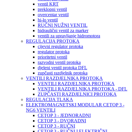
ventil KRT
preklopni ventil
overcentar ventil
hi-lo ventil
RUČNI NUŽNI VENTIL
hidraulični ventil za marker
ventili za upravljanje hidromotora
REGULACIJA PROTOKA
cijevni regulator protoka
regulator protoka
prioritetni ventil
razvodni ventil protoka
djeleni ventil protoka DFL
zupčasti razdjelnik protoka
VENTILI RAZDJELNIKA PROTOKA
VENTILI RAZDJELNIKA PROTOKA
VENTILI RAZDJELNIKA PROTOKA - DFL
ZUPČASTI RAZDJELNICI PROTOKA
REGULACIJA TLAKA
ELEKTROMAGNETSKI MODULAR CETOP 3 -
NG6 VENTILI
CETOP 3 - JEDNORADNI
CETOP 3 - DVORADNI
CETOP 3 - RUČNI
CETOP 3 - RUČNI I ELEKTRIČNI