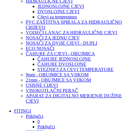
HIDRAULIČNE CJEVI
JEDNOSLOJNE CJEVI
DVOSLOJNE CJEVI
Cijevi za temperaturu
PVC ZAŠTITNA SPIRALA ZA HIDRAULIČNO
CRIJEVO
VODEČI LANAC ZA HIDRAULIČNE CJEVI
NOSAČI ZA JEDNU CJEV
NOSAČI ZA DVIJE CJEVI - DUPLI
ECO NOSAČI
ČAHURE ZA CJEVI - OBUJMICA
ČAHURE JEDNOSLOJNE
ČAHURE DVOSLOJNE
STEZNICI ZA CEVI TEMPERATURE
9mm - OBUJMICE SA VIJKOM
21mm - OBUJMICE SA VIJKOM
USISNE CIJEVI
VISOKOTLAČNI PERAČ
APARAT ZA DIGITALNO MERJENJE DUŽINE
CJEVI
FITINGI
Priključci
0
Priključci