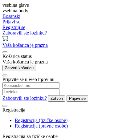
vsebina glave
vsebina body
Bosanski
Prijavi se
Registruj se
Zaboravili ste lozinku?
Vaša košarica je prazna
Košarica status
Vaša košarica je prazna
Zatvori košaricu
Prijavite se u web trgovinu
Zaboravili ste lozinku?
Zatvori
Prijavi se
Registracija
Registracija (fizičke osobe)
Registracija (pravne osobe)
Registracija za fizičke osobe