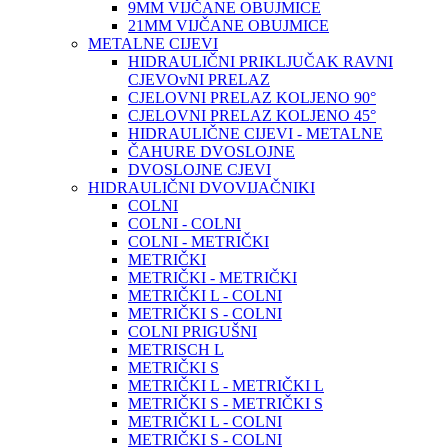
9MM VIJČANE OBUJMICE
21MM VIJČANE OBUJMICE
METALNE CIJEVI
HIDRAULIČNI PRIKLJUČAK RAVNI
CJEVOvNI PRELAZ
CJELOVNI PRELAZ KOLJENO 90°
CJELOVNI PRELAZ KOLJENO 45°
HIDRAULIČNE CIJEVI - METALNE
ČAHURE DVOSLOJNE
DVOSLOJNE CJEVI
HIDRAULIČNI DVOVIJAČNIKI
COLNI
COLNI - COLNI
COLNI - METRIČKI
METRIČKI
METRIČKI - METRIČKI
METRIČKI L - COLNI
METRIČKI S - COLNI
COLNI PRIGUŠNI
METRISCH L
METRIČKI S
METRIČKI L - METRIČKI L
METRIČKI S - METRIČKI S
METRIČKI L - COLNI
METRIČKI S - COLNI