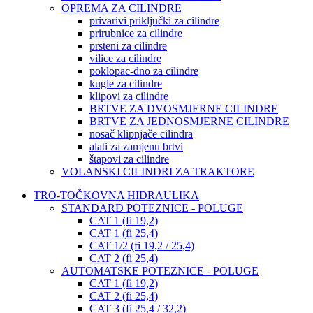
OPREMA ZA CILINDRE
privarivi priključki za cilindre
prirubnice za cilindre
prsteni za cilindre
vilice za cilindre
poklopac-dno za cilindre
kugle za cilindre
klipovi za cilindre
BRTVE ZA DVOSMJERNE CILINDRE
BRTVE ZA JEDNOSMJERNE CILINDRE
nosač klipnjače cilindra
alati za zamjenu brtvi
štapovi za cilindre
VOLANSKI CILINDRI ZA TRAKTORE
TRO-TOČKOVNA HIDRAULIKA
STANDARD POTEZNICE - POLUGE
CAT 1 (fi 19,2)
CAT 1 (fi 25,4)
CAT 1/2 (fi 19,2 / 25,4)
CAT 2 (fi 25,4)
AUTOMATSKE POTEZNICE - POLUGE
CAT 1 (fi 19,2)
CAT 2 (fi 25,4)
CAT 3 (fi 25,4 / 32,2)