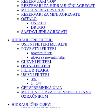
REZERVUARI 'TOP'
REZERVARI ZA HIDRAULIČNI AGREGAT
METALNI REZERVUARI
REZERVARI ZA MINI AGREGATE
OSTALO
OSTALO
DRUGO
SASTAVLJENI AGREGATI
HIDRAULIČNI FILTERI
USISNI FILTERI METALNI
POVRATNI FILTERI
povratni filteri
ulošci za povratni filter
CIJEVNI FILTERI
OSTALI FILTERI
FILTER TLAKA
USISNI FILTERI
3/4"
1 - 1/4
ČEP SPREMNIKA ULJA
METALNI ČEP ZA ULJEVANJE ULJA SA
OZRAČNIKOM
HIDRAULIČNE CIJEVI