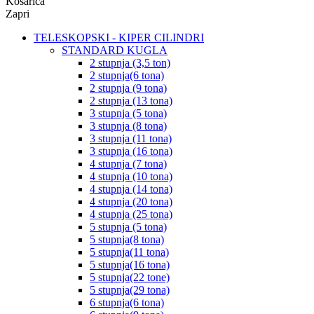
Košarica
Zapri
TELESKOPSKI - KIPER CILINDRI
STANDARD KUGLA
2 stupnja (3,5 ton)
2 stupnja(6 tona)
2 stupnja (9 tona)
2 stupnja (13 tona)
3 stupnja (5 tona)
3 stupnja (8 tona)
3 stupnja (11 tona)
3 stupnja (16 tona)
4 stupnja (7 tona)
4 stupnja (10 tona)
4 stupnja (14 tona)
4 stupnja (20 tona)
4 stupnja (25 tona)
5 stupnja (5 tona)
5 stupnja(8 tona)
5 stupnja(11 tona)
5 stupnja(16 tona)
5 stupnja(22 tone)
5 stupnja(29 tona)
6 stupnja(6 tona)