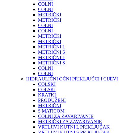
COLNI
COLNI
METRIČKI
METRIČKI
COLNI
COLNI
METRIČKI
METRIČKI
METRIČNI L
METRIČNI S
METRIČNI L
METRIČNI S
COLNI
COLNI
HIDRAULIČNI OČNI PRIKLJUČCI I CIJEVI
COLSKI
COLSKI
KRATKI
PRODUŽENI
METRIČNI
S MATICOM
COLNI ZA ZAVARIVANJE
METRIČKI ZA ZAVARIVANJE
VRTLJIVI KUTNI L PRIKLJUČAK
VRTLJIVI KUTNI S PRIKLJUČAK