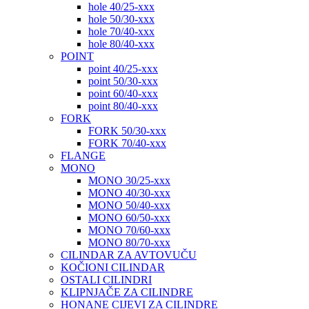
hole 40/25-xxx
hole 50/30-xxx
hole 70/40-xxx
hole 80/40-xxx
POINT
point 40/25-xxx
point 50/30-xxx
point 60/40-xxx
point 80/40-xxx
FORK
FORK 50/30-xxx
FORK 70/40-xxx
FLANGE
MONO
MONO 30/25-xxx
MONO 40/30-xxx
MONO 50/40-xxx
MONO 60/50-xxx
MONO 70/60-xxx
MONO 80/70-xxx
CILINDAR ZA AVTOVUČU
KOČIONI CILINDAR
OSTALI CILINDRI
KLIPNJAČE ZA CILINDRE
HONANE CIJEVI ZA CILINDRE