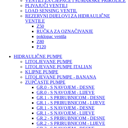
VENTILI ZA CJEPAČE I ŠUMARSKE PRIKOLICE
PLIVAJUČI VENTILI
LOAD SENSING VENTIL
REZERVNI DIJELOVI ZA HIDRAULIČNE
VENTILE
Z50
RUČKA ZA OZNAČIVANJE
poklopac ventila
Z80
P120
HIDRAULIČNE PUMPE
LITOLJEVANE PUMPE
LITOLJEVANE PUMPE ITALIAN
KLIPNE PUMPE
LITOLJEVANE PUMPE - BANANA
ZUPČASTE PUMPE
GR.0 - S NAVOJEM - DESNE
GR.0 - S NAVOJEM - LIJEVE
GR.1 - S PRIRUBNICOM - DESNE
GR.1 - S PRIRUBNICOM - LIJEVE
GR.1 - S NAVOJEM - DESNE
GR.1 - S NAVOJEM - LIJEVE
GR.2 - S PRIRUBNICOM - DESNE
GR.2 - S PRIRUBNICOM - LIJEVE