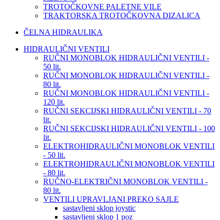
TROTOČKOVNE PALETNE VILE
TRAKTORSKA TROTOČKOVNA DIZALICA
ČELNA HIDRAULIKA
HIDRAULIČNI VENTILI
RUČNI MONOBLOK HIDRAULIČNI VENTILI -
50 lit.
RUČNI MONOBLOK HIDRAULIČNI VENTILI -
80 lit.
RUČNI MONOBLOK HIDRAULIČNI VENTILI -
120 lit.
RUČNI SEKCIJSKI HIDRAULIČNI VENTILI - 70
lit.
RUČNI SEKCIJSKI HIDRAULIČNI VENTILI - 100
lit.
ELEKTROHIDRAULIČNI MONOBLOK VENTILI
- 50 lit.
ELEKTROHIDRAULIČNI MONOBLOK VENTILI
- 80 lit.
RUČNO-ELEKTRIČNI MONOBLOK VENTILI -
80 lit.
VENTILI UPRAVLJANI PREKO SAJLE
sastavljeni sklop joystic
sastavljeni sklop 1 poz