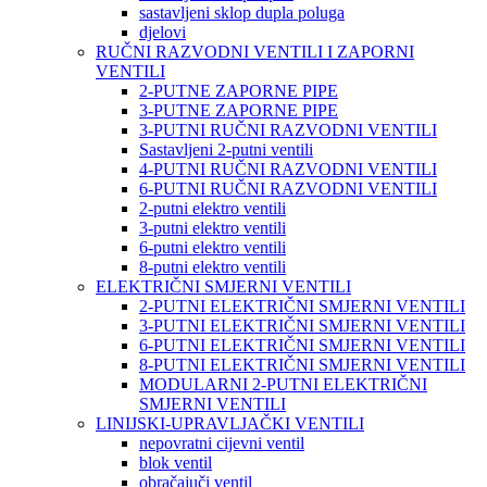
sastavljeni sklop dupla poluga
djelovi
RUČNI RAZVODNI VENTILI I ZAPORNI
VENTILI
2-PUTNE ZAPORNE PIPE
3-PUTNE ZAPORNE PIPE
3-PUTNI RUČNI RAZVODNI VENTILI
Sastavljeni 2-putni ventili
4-PUTNI RUČNI RAZVODNI VENTILI
6-PUTNI RUČNI RAZVODNI VENTILI
2-putni elektro ventili
3-putni elektro ventili
6-putni elektro ventili
8-putni elektro ventili
ELEKTRIČNI SMJERNI VENTILI
2-PUTNI ELEKTRIČNI SMJERNI VENTILI
3-PUTNI ELEKTRIČNI SMJERNI VENTILI
6-PUTNI ELEKTRIČNI SMJERNI VENTILI
8-PUTNI ELEKTRIČNI SMJERNI VENTILI
MODULARNI 2-PUTNI ELEKTRIČNI
SMJERNI VENTILI
LINIJSKI-UPRAVLJAČKI VENTILI
nepovratni cijevni ventil
blok ventil
obračajuči ventil