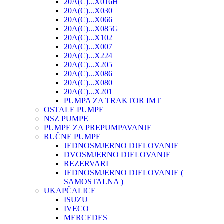
20A(C)...X016H
20A(C)...X030
20A(C)...X066
20A(C)...X085G
20A(C)...X102
20A(C)...X007
20A(C)...X224
20A(C)...X205
20A(C)...X086
20A(C)...X080
20A(C)...X201
PUMPA ZA TRAKTOR IMT
OSTALE PUMPE
NSZ PUMPE
PUMPE ZA PREPUMPAVANJE
RUČNE PUMPE
JEDNOSMJERNO DJELOVANJE
DVOSMJERNO DJELOVANJE
REZERVARI
JEDNOSMJERNO DJELOVANJE (
SAMOSTALNA )
UKAPČALICE
ISUZU
IVECO
MERCEDES