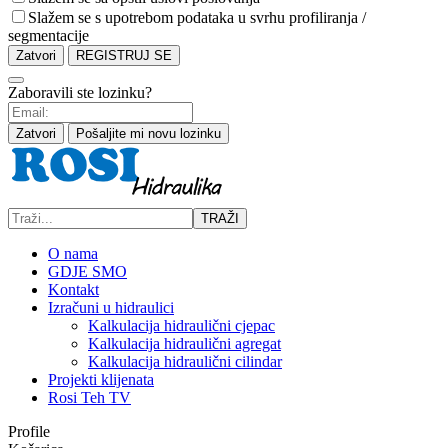
Slažem se s upotrebom podataka u svrhu profiliranja /
segmentacije
Zatvori
REGISTRUJ SE
Zaboravili ste lozinku?
Zatvori
Pošaljite mi novu lozinku
TRAŽI
O nama
GDJE SMO
Kontakt
Izračuni u hidraulici
Kalkulacija hidraulični cjepac
Kalkulacija hidraulični agregat
Kalkulacija hidraulični cilindar
Projekti klijenata
Rosi Teh TV
Profile