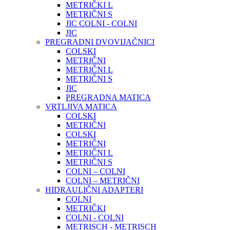
METRIČKI L
METRIČNI S
JIC COLNI - COLNI
JIC
PREGRADNI DVOVIJAČNICI
COLSKI
METRIČNI
METRIČNI L
METRIČNI S
JIC
PREGRADNA MATICA
VRTLJIVA MATICA
COLSKI
METRIČNI
COLSKI
METRIČNI
METRIČNI L
METRIČNI S
COLNI – COLNI
COLNI – METRIČNI
HIDRAULIČNI ADAPTERI
COLNI
METRIČKI
COLNI - COLNI
METRISCH - METRISCH