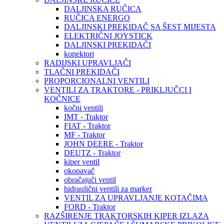
DALJINSKA RUČICA
RUČICA ENERGO
DALJINSKI PREKIDAČ SA ŠEST MIJESTA
ELEKTRIČNI JOYSTICK
DALJINSKI PREKIDAČI
konektori
RADIJSKI UPRAVLJAČI
TLAČNI PREKIDAČI
PROPORCIONALNI VENTILI
VENTILI ZA TRAKTORE - PRIKLJUČCI I
KOČNICE
kočni ventili
IMT - Traktor
FIAT - Traktor
MF - Traktor
JOHN DEERE - Traktor
DEUTZ - Traktor
kiper ventil
okopavač
obračajuči ventil
hidraulični ventili za marker
VENTIL ZA UPRAVLJANJE KOTAČIMA
FORD - Traktor
RAZŠIRENJE TRAKTORSKIH KIPER IZLAZA