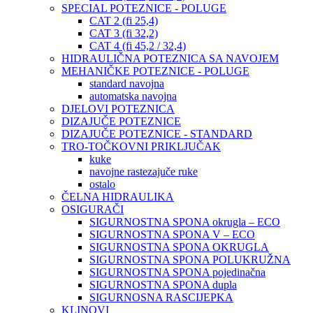
SPECIAL POTEZNICE - POLUGE
CAT 2 (fi 25,4)
CAT 3 (fi 32,2)
CAT 4 (fi 45,2 / 32,4)
HIDRAULIČNA POTEZNICA SA NAVOJEM
MEHANIČKE POTEZNICE - POLUGE
standard navojna
automatska navojna
DJELOVI POTEZNICA
DIZAJUČE POTEZNICE
DIZAJUČE POTEZNICE - STANDARD
TRO-TOČKOVNI PRIKLJUČAK
kuke
navojne rastezajuče ruke
ostalo
ČELNA HIDRAULIKA
OSIGURAČI
SIGURNOSTNA SPONA okrugla – ECO
SIGURNOSTNA SPONA V – ECO
SIGURNOSTNA SPONA OKRUGLA
SIGURNOSTNA SPONA POLUKRUŽNA
SIGURNOSTNA SPONA pojedinačna
SIGURNOSTNA SPONA dupla
SIGURNOSNA RASCIJEPKA
KLINOVI