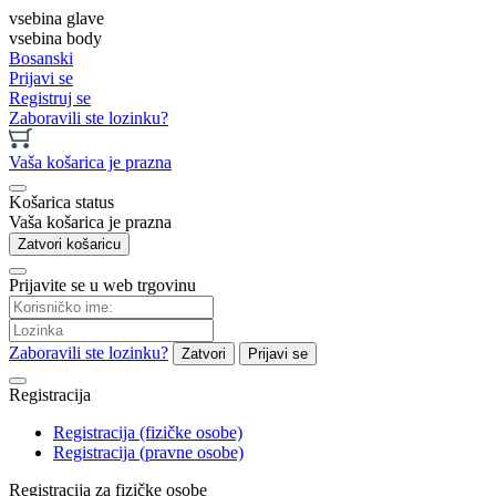
vsebina glave
vsebina body
Bosanski
Prijavi se
Registruj se
Zaboravili ste lozinku?
Vaša košarica je prazna
Košarica status
Vaša košarica je prazna
Zatvori košaricu
Prijavite se u web trgovinu
Zaboravili ste lozinku?
Zatvori
Prijavi se
Registracija
Registracija (fizičke osobe)
Registracija (pravne osobe)
Registracija za fizičke osobe