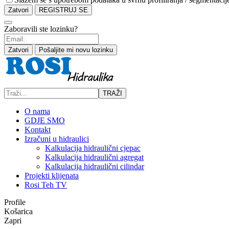
Zatvori
REGISTRUJ SE
Zaboravili ste lozinku?
Zatvori
Pošaljite mi novu lozinku
TRAŽI
O nama
GDJE SMO
Kontakt
Izračuni u hidraulici
Kalkulacija hidraulični cjepac
Kalkulacija hidraulični agregat
Kalkulacija hidraulični cilindar
Projekti klijenata
Rosi Teh TV
Profile
Košarica
Zapri