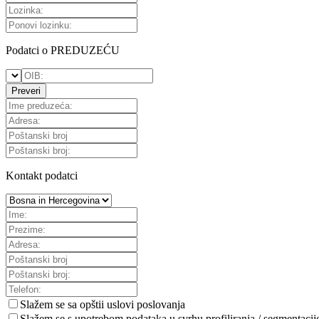
Podatci o PREDUZEĆU
Preveri
Kontakt podatci
Slažem se sa
opštii uslovi poslovanja
Slažem se s upotrebom podataka u svrhu profiliranja / segmentacij