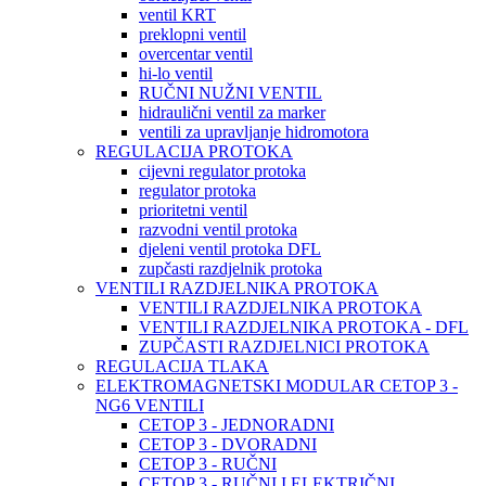
ventil KRT
preklopni ventil
overcentar ventil
hi-lo ventil
RUČNI NUŽNI VENTIL
hidraulični ventil za marker
ventili za upravljanje hidromotora
REGULACIJA PROTOKA
cijevni regulator protoka
regulator protoka
prioritetni ventil
razvodni ventil protoka
djeleni ventil protoka DFL
zupčasti razdjelnik protoka
VENTILI RAZDJELNIKA PROTOKA
VENTILI RAZDJELNIKA PROTOKA
VENTILI RAZDJELNIKA PROTOKA - DFL
ZUPČASTI RAZDJELNICI PROTOKA
REGULACIJA TLAKA
ELEKTROMAGNETSKI MODULAR CETOP 3 -
NG6 VENTILI
CETOP 3 - JEDNORADNI
CETOP 3 - DVORADNI
CETOP 3 - RUČNI
CETOP 3 - RUČNI I ELEKTRIČNI