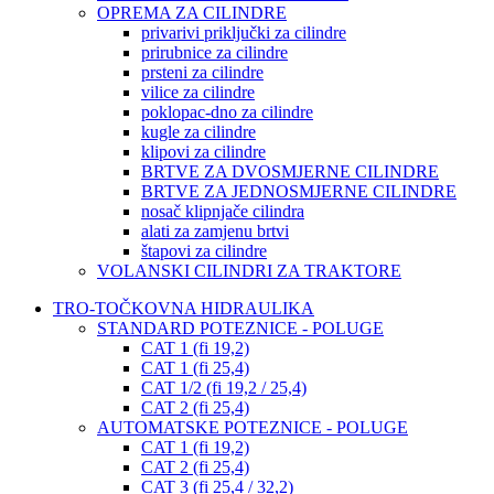
OPREMA ZA CILINDRE
privarivi priključki za cilindre
prirubnice za cilindre
prsteni za cilindre
vilice za cilindre
poklopac-dno za cilindre
kugle za cilindre
klipovi za cilindre
BRTVE ZA DVOSMJERNE CILINDRE
BRTVE ZA JEDNOSMJERNE CILINDRE
nosač klipnjače cilindra
alati za zamjenu brtvi
štapovi za cilindre
VOLANSKI CILINDRI ZA TRAKTORE
TRO-TOČKOVNA HIDRAULIKA
STANDARD POTEZNICE - POLUGE
CAT 1 (fi 19,2)
CAT 1 (fi 25,4)
CAT 1/2 (fi 19,2 / 25,4)
CAT 2 (fi 25,4)
AUTOMATSKE POTEZNICE - POLUGE
CAT 1 (fi 19,2)
CAT 2 (fi 25,4)
CAT 3 (fi 25,4 / 32,2)