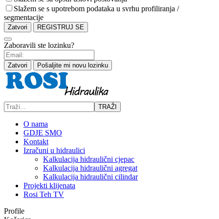
Slažem se s upotrebom podataka u svrhu profiliranja /
segmentacije
Zatvori
REGISTRUJ SE
Zaboravili ste lozinku?
Zatvori
Pošaljite mi novu lozinku
TRAŽI
O nama
GDJE SMO
Kontakt
Izračuni u hidraulici
Kalkulacija hidraulični cjepac
Kalkulacija hidraulični agregat
Kalkulacija hidraulični cilindar
Projekti klijenata
Rosi Teh TV
Profile