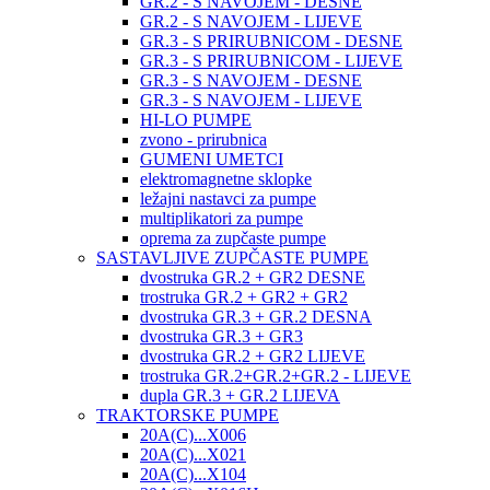
GR.2 - S NAVOJEM - DESNE
GR.2 - S NAVOJEM - LIJEVE
GR.3 - S PRIRUBNICOM - DESNE
GR.3 - S PRIRUBNICOM - LIJEVE
GR.3 - S NAVOJEM - DESNE
GR.3 - S NAVOJEM - LIJEVE
HI-LO PUMPE
zvono - prirubnica
GUMENI UMETCI
elektromagnetne sklopke
ležajni nastavci za pumpe
multiplikatori za pumpe
oprema za zupčaste pumpe
SASTAVLJIVE ZUPČASTE PUMPE
dvostruka GR.2 + GR2 DESNE
trostruka GR.2 + GR2 + GR2
dvostruka GR.3 + GR.2 DESNA
dvostruka GR.3 + GR3
dvostruka GR.2 + GR2 LIJEVE
trostruka GR.2+GR.2+GR.2 - LIJEVE
dupla GR.3 + GR.2 LIJEVA
TRAKTORSKE PUMPE
20A(C)...X006
20A(C)...X021
20A(C)...X104