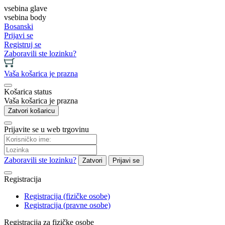
vsebina glave
vsebina body
Bosanski
Prijavi se
Registruj se
Zaboravili ste lozinku?
Vaša košarica je prazna
Košarica status
Vaša košarica je prazna
Zatvori košaricu
Prijavite se u web trgovinu
Zaboravili ste lozinku?
Zatvori
Prijavi se
Registracija
Registracija (fizičke osobe)
Registracija (pravne osobe)
Registracija za fizičke osobe