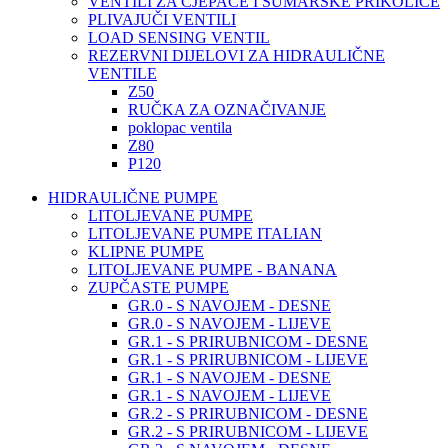
VENTILI ZA CJEPAČE I ŠUMARSKE PRIKOLICE
PLIVAJUČI VENTILI
LOAD SENSING VENTIL
REZERVNI DIJELOVI ZA HIDRAULIČNE
VENTILE
Z50
RUČKA ZA OZNAČIVANJE
poklopac ventila
Z80
P120
HIDRAULIČNE PUMPE
LITOLJEVANE PUMPE
LITOLJEVANE PUMPE ITALIAN
KLIPNE PUMPE
LITOLJEVANE PUMPE - BANANA
ZUPČASTE PUMPE
GR.0 - S NAVOJEM - DESNE
GR.0 - S NAVOJEM - LIJEVE
GR.1 - S PRIRUBNICOM - DESNE
GR.1 - S PRIRUBNICOM - LIJEVE
GR.1 - S NAVOJEM - DESNE
GR.1 - S NAVOJEM - LIJEVE
GR.2 - S PRIRUBNICOM - DESNE
GR.2 - S PRIRUBNICOM - LIJEVE