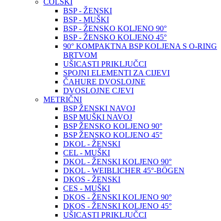
COLSKI
BSP - ŽENSKI
BSP - MUŠKI
BSP - ŽENSKO KOLJENO 90°
BSP - ŽENSKO KOLJENO 45°
90° KOMPAKTNA BSP KOLJENA S O-RING
BRTVOM
UŠICASTI PRIKLJUČCI
SPOJNI ELEMENTI ZA CIJEVI
ČAHURE DVOSLOJNE
DVOSLOJNE CJEVI
METRIČNI
BSP ŽENSKI NAVOJ
BSP MUŠKI NAVOJ
BSP ŽENSKO KOLJENO 90°
BSP ŽENSKO KOLJENO 45°
DKOL - ŽENSKI
CEL - MUŠKI
DKOL - ŽENSKI KOLJENO 90°
DKOL - WEIBLICHER 45°-BÖGEN
DKOS - ŽENSKI
CES - MUŠKI
DKOS - ŽENSKI KOLJENO 90°
DKOS - ŽENSKI KOLJENO 45°
UŠICASTI PRIKLJUČCI