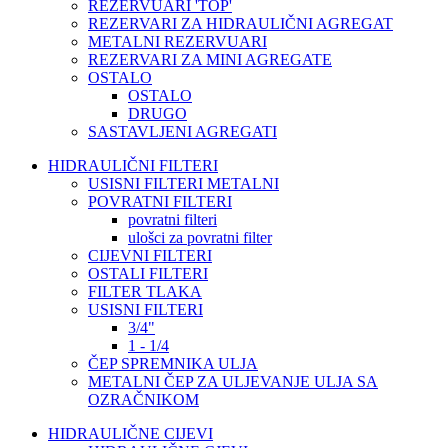
REZERVUARI 'TOP'
REZERVARI ZA HIDRAULIČNI AGREGAT
METALNI REZERVUARI
REZERVARI ZA MINI AGREGATE
OSTALO
OSTALO
DRUGO
SASTAVLJENI AGREGATI
HIDRAULIČNI FILTERI
USISNI FILTERI METALNI
POVRATNI FILTERI
povratni filteri
ulošci za povratni filter
CIJEVNI FILTERI
OSTALI FILTERI
FILTER TLAKA
USISNI FILTERI
3/4"
1 - 1/4
ČEP SPREMNIKA ULJA
METALNI ČEP ZA ULJEVANJE ULJA SA
OZRAČNIKOM
HIDRAULIČNE CIJEVI