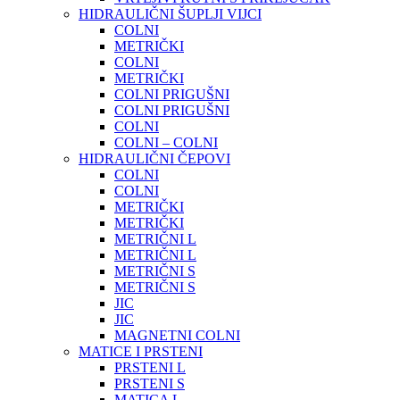
HIDRAULIČNI ŠUPLJI VIJCI
COLNI
METRIČKI
COLNI
METRIČKI
COLNI PRIGUŠNI
COLNI PRIGUŠNI
COLNI
COLNI – COLNI
HIDRAULIČNI ČEPOVI
COLNI
COLNI
METRIČKI
METRIČKI
METRIČNI L
METRIČNI L
METRIČNI S
METRIČNI S
JIC
JIC
MAGNETNI COLNI
MATICE I PRSTENI
PRSTENI L
PRSTENI S
MATICA L