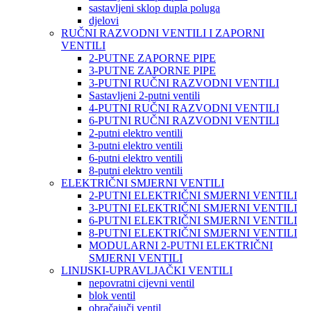
sastavljeni sklop dupla poluga
djelovi
RUČNI RAZVODNI VENTILI I ZAPORNI
VENTILI
2-PUTNE ZAPORNE PIPE
3-PUTNE ZAPORNE PIPE
3-PUTNI RUČNI RAZVODNI VENTILI
Sastavljeni 2-putni ventili
4-PUTNI RUČNI RAZVODNI VENTILI
6-PUTNI RUČNI RAZVODNI VENTILI
2-putni elektro ventili
3-putni elektro ventili
6-putni elektro ventili
8-putni elektro ventili
ELEKTRIČNI SMJERNI VENTILI
2-PUTNI ELEKTRIČNI SMJERNI VENTILI
3-PUTNI ELEKTRIČNI SMJERNI VENTILI
6-PUTNI ELEKTRIČNI SMJERNI VENTILI
8-PUTNI ELEKTRIČNI SMJERNI VENTILI
MODULARNI 2-PUTNI ELEKTRIČNI
SMJERNI VENTILI
LINIJSKI-UPRAVLJAČKI VENTILI
nepovratni cijevni ventil
blok ventil
obračajuči ventil