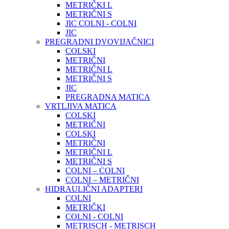
METRIČKI L
METRIČNI S
JIC COLNI - COLNI
JIC
PREGRADNI DVOVIJAČNICI
COLSKI
METRIČNI
METRIČNI L
METRIČNI S
JIC
PREGRADNA MATICA
VRTLJIVA MATICA
COLSKI
METRIČNI
COLSKI
METRIČNI
METRIČNI L
METRIČNI S
COLNI – COLNI
COLNI – METRIČNI
HIDRAULIČNI ADAPTERI
COLNI
METRIČKI
COLNI - COLNI
METRISCH - METRISCH