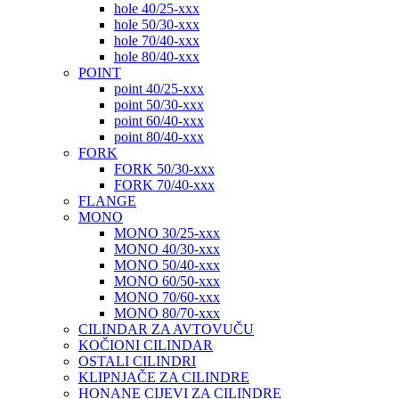
hole 40/25-xxx
hole 50/30-xxx
hole 70/40-xxx
hole 80/40-xxx
POINT
point 40/25-xxx
point 50/30-xxx
point 60/40-xxx
point 80/40-xxx
FORK
FORK 50/30-xxx
FORK 70/40-xxx
FLANGE
MONO
MONO 30/25-xxx
MONO 40/30-xxx
MONO 50/40-xxx
MONO 60/50-xxx
MONO 70/60-xxx
MONO 80/70-xxx
CILINDAR ZA AVTOVUČU
KOČIONI CILINDAR
OSTALI CILINDRI
KLIPNJAČE ZA CILINDRE
HONANE CIJEVI ZA CILINDRE