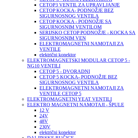
CETOP3 VENTIL ZA UPRAVLJANJE
CETOP KOCKA- PODNOŽJE BEZ
SIGURNOSNOG VENTILA
CETOP KOCKA - PODNOŽJE SA
SIGURNOSNIM VENTILOM
SERIJSKO CETOP PODNOŽJE - KOCKA SA
SIGURNOSNIM VEN
ELEKTROMAGNETNI NAMOTAJI ZA
VENTILE
električni konektor
ELEKTROMAGNETSKI MODULAR CETOP 5 -
NG10 VENTILI
CETOP 5 - DVORADNI
CETOP 5 KOCKA- PODNOŽJE BEZ
SIGURNOSNOG VENTILA
ELEKTROMAGNETNI NAMOTAJI ZA
VENTILE CETOP 5
ELEKTROMAGNETNI YEAT VENTILI
ELEKTRO MAGNETNI NAMOTAJI - ŠPULE
12 V
24V
48V
230V
električni konektor
DALJINSKE RUČICE