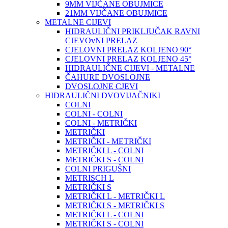
9MM VIJČANE OBUJMICE
21MM VIJČANE OBUJMICE
METALNE CIJEVI
HIDRAULIČNI PRIKLJUČAK RAVNI
CJEVOvNI PRELAZ
CJELOVNI PRELAZ KOLJENO 90°
CJELOVNI PRELAZ KOLJENO 45°
HIDRAULIČNE CIJEVI - METALNE
ČAHURE DVOSLOJNE
DVOSLOJNE CJEVI
HIDRAULIČNI DVOVIJAČNIKI
COLNI
COLNI - COLNI
COLNI - METRIČKI
METRIČKI
METRIČKI - METRIČKI
METRIČKI L - COLNI
METRIČKI S - COLNI
COLNI PRIGUŠNI
METRISCH L
METRIČKI S
METRIČKI L - METRIČKI L
METRIČKI S - METRIČKI S
METRIČKI L - COLNI
METRIČKI S - COLNI