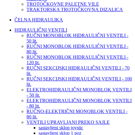
TROTOČKOVNE PALETNE VILE
TRAKTORSKA TROTOČKOVNA DIZALICA
ČELNA HIDRAULIKA
HIDRAULIČNI VENTILI
RUČNI MONOBLOK HIDRAULIČNI VENTILI -
50 lit.
RUČNI MONOBLOK HIDRAULIČNI VENTILI -
80 lit.
RUČNI MONOBLOK HIDRAULIČNI VENTILI -
120 lit.
RUČNI SEKCIJSKI HIDRAULIČNI VENTILI - 70
lit.
RUČNI SEKCIJSKI HIDRAULIČNI VENTILI - 100
lit.
ELEKTROHIDRAULIČNI MONOBLOK VENTILI
- 50 lit.
ELEKTROHIDRAULIČNI MONOBLOK VENTILI
- 80 lit.
RUČNO-ELEKTRIČNI MONOBLOK VENTILI -
80 lit.
VENTILI UPRAVLJANI PREKO SAJLE
sastavljeni sklop joystic
sastavljeni sklop 1 poz