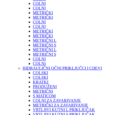
COLNI
COLNI
METRIČKI
METRIČKI
COLNI
COLNI
METRIČKI
METRIČKI
METRIČNI L
METRIČNI S
METRIČNI L
METRIČNI S
COLNI
COLNI
HIDRAULIČNI OČNI PRIKLJUČCI I CIJEVI
COLSKI
COLSKI
KRATKI
PRODUŽENI
METRIČNI
S MATICOM
COLNI ZA ZAVARIVANJE
METRIČKI ZA ZAVARIVANJE
VRTLJIVI KUTNI L PRIKLJUČAK
VRTLJIVI KUTNI S PRIKLJUČAK