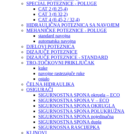
SPECIAL POTEZNICE - POLUGE
CAT 2 (fi 25,4)
CAT 3 (fi 32,2)
CAT 4 (fi 45,2 / 32,4)
HIDRAULIČNA POTEZNICA SA NAVOJEM
MEHANIČKE POTEZNICE - POLUGE
standard navojna
automatska navojna
DJELOVI POTEZNICA
DIZAJUČE POTEZNICE
DIZAJUČE POTEZNICE - STANDARD
TRO-TOČKOVNI PRIKLJUČAK
kuke
navojne rastezajuče ruke
ostalo
ČELNA HIDRAULIKA
OSIGURAČI
SIGURNOSTNA SPONA okrugla – ECO
SIGURNOSTNA SPONA V – ECO
SIGURNOSTNA SPONA OKRUGLA
SIGURNOSTNA SPONA POLUKRUŽNA
SIGURNOSTNA SPONA pojedinačna
SIGURNOSTNA SPONA dupla
SIGURNOSNA RASCIJEPKA
KLINOVI