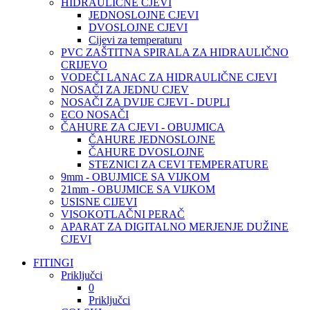
HIDRAULIČNE CJEVI
JEDNOSLOJNE CJEVI
DVOSLOJNE CJEVI
Cijevi za temperaturu
PVC ZAŠTITNA SPIRALA ZA HIDRAULIČNO
CRIJEVO
VODEČI LANAC ZA HIDRAULIČNE CJEVI
NOSAČI ZA JEDNU CJEV
NOSAČI ZA DVIJE CJEVI - DUPLI
ECO NOSAČI
ČAHURE ZA CJEVI - OBUJMICA
ČAHURE JEDNOSLOJNE
ČAHURE DVOSLOJNE
STEZNICI ZA CEVI TEMPERATURE
9mm - OBUJMICE SA VIJKOM
21mm - OBUJMICE SA VIJKOM
USISNE CIJEVI
VISOKOTLAČNI PERAČ
APARAT ZA DIGITALNO MERJENJE DUŽINE
CJEVI
FITINGI
Priključci
0
Priključci