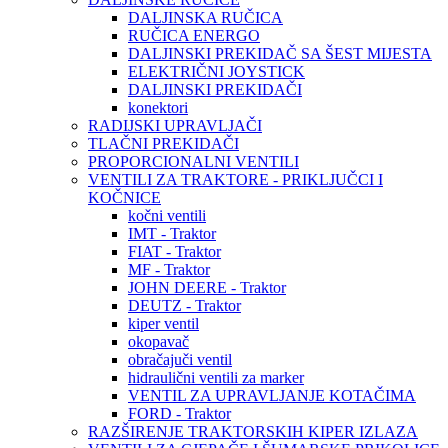
DALJINSKA RUČICA
RUČICA ENERGO
DALJINSKI PREKIDAČ SA ŠEST MIJESTA
ELEKTRIČNI JOYSTICK
DALJINSKI PREKIDAČI
konektori
RADIJSKI UPRAVLJAČI
TLAČNI PREKIDAČI
PROPORCIONALNI VENTILI
VENTILI ZA TRAKTORE - PRIKLJUČCI I
KOČNICE
kočni ventili
IMT - Traktor
FIAT - Traktor
MF - Traktor
JOHN DEERE - Traktor
DEUTZ - Traktor
kiper ventil
okopavač
obračajuči ventil
hidraulični ventili za marker
VENTIL ZA UPRAVLJANJE KOTAČIMA
FORD - Traktor
RAZŠIRENJE TRAKTORSKIH KIPER IZLAZA