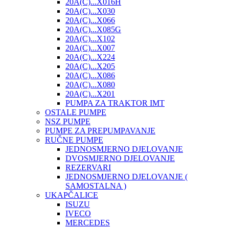
20A(C)...X016H
20A(C)...X030
20A(C)...X066
20A(C)...X085G
20A(C)...X102
20A(C)...X007
20A(C)...X224
20A(C)...X205
20A(C)...X086
20A(C)...X080
20A(C)...X201
PUMPA ZA TRAKTOR IMT
OSTALE PUMPE
NSZ PUMPE
PUMPE ZA PREPUMPAVANJE
RUČNE PUMPE
JEDNOSMJERNO DJELOVANJE
DVOSMJERNO DJELOVANJE
REZERVARI
JEDNOSMJERNO DJELOVANJE (
SAMOSTALNA )
UKAPČALICE
ISUZU
IVECO
MERCEDES