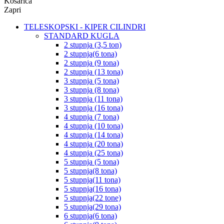
Košarica
Zapri
TELESKOPSKI - KIPER CILINDRI
STANDARD KUGLA
2 stupnja (3,5 ton)
2 stupnja(6 tona)
2 stupnja (9 tona)
2 stupnja (13 tona)
3 stupnja (5 tona)
3 stupnja (8 tona)
3 stupnja (11 tona)
3 stupnja (16 tona)
4 stupnja (7 tona)
4 stupnja (10 tona)
4 stupnja (14 tona)
4 stupnja (20 tona)
4 stupnja (25 tona)
5 stupnja (5 tona)
5 stupnja(8 tona)
5 stupnja(11 tona)
5 stupnja(16 tona)
5 stupnja(22 tone)
5 stupnja(29 tona)
6 stupnja(6 tona)