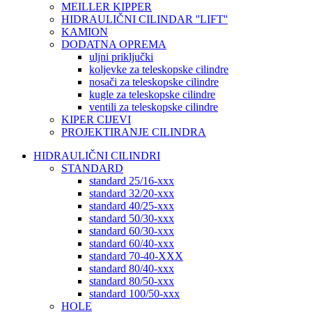
MEILLER KIPPER
HIDRAULIČNI CILINDAR ''LIFT''
KAMION
DODATNA OPREMA
uljni priključki
koljevke za teleskopske cilindre
nosači za teleskopske cilindre
kugle za teleskopske cilindre
ventili za teleskopske cilindre
KIPER CIJEVI
PROJEKTIRANJE CILINDRA
HIDRAULIČNI CILINDRI
STANDARD
standard 25/16-xxx
standard 32/20-xxx
standard 40/25-xxx
standard 50/30-xxx
standard 60/30-xxx
standard 60/40-xxx
standard 70-40-XXX
standard 80/40-xxx
standard 80/50-xxx
standard 100/50-xxx
HOLE