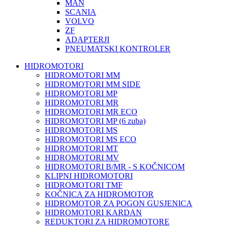
MAN
SCANIA
VOLVO
ZF
ADAPTERJI
PNEUMATSKI KONTROLER
HIDROMOTORI
HIDROMOTORI MM
HIDROMOTORI MM SIDE
HIDROMOTORI MP
HIDROMOTORI MR
HIDROMOTORI MR ECO
HIDROMOTORI MP (6 zuba)
HIDROMOTORI MS
HIDROMOTORI MS ECO
HIDROMOTORI MT
HIDROMOTORI MV
HIDROMOTORI B/MR - S KOČNICOM
KLIPNI HIDROMOTORI
HIDROMOTORI TMF
KOČNICA ZA HIDROMOTOR
HIDROMOTOR ZA POGON GUSJENICA
HIDROMOTORI KARDAN
REDUKTORI ZA HIDROMOTORE