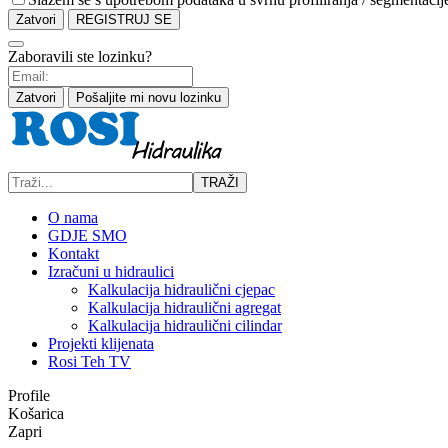
Zatvori
REGISTRUJ SE
Zaboravili ste lozinku?
Zatvori
Pošaljite mi novu lozinku
TRAŽI
O nama
GDJE SMO
Kontakt
Izračuni u hidraulici
Kalkulacija hidraulični cjepac
Kalkulacija hidraulični agregat
Kalkulacija hidraulični cilindar
Projekti klijenata
Rosi Teh TV
Profile
Košarica
Zapri