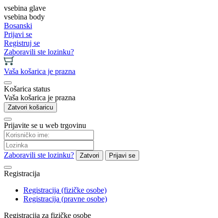
vsebina glave
vsebina body
Bosanski
Prijavi se
Registruj se
Zaboravili ste lozinku?
Vaša košarica je prazna
Košarica status
Vaša košarica je prazna
Zatvori košaricu
Prijavite se u web trgovinu
Zaboravili ste lozinku?
Zatvori
Prijavi se
Registracija
Registracija (fizičke osobe)
Registracija (pravne osobe)
Registracija za fizičke osobe