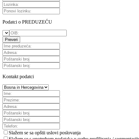
Podatci o PREDUZEĆU
Preveri
Kontakt podatci
Slažem se sa
opštii uslovi poslovanja
Slažem se s upotrebom podataka u svrhu profiliranja / segmentacij