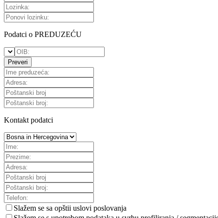
Podatci o PREDUZEĆU
Preveri
Kontakt podatci
Slažem se sa
opštii uslovi poslovanja
Slažem se s upotrebom podataka u svrhu profiliranja / segmentacij