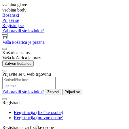
vsebina glave
vsebina body
Bosanski
Prijavi se
Registruj se
Zaboravili ste lozinku?
Vaša košarica je prazna
Košarica status
Vaša košarica je prazna
Zatvori košaricu
Prijavite se u web trgovinu
Zaboravili ste lozinku?
Zatvori
Prijavi se
Registracija
Registracija (fizičke osobe)
Registracija (pravne osobe)
Registracija za fizičke osobe