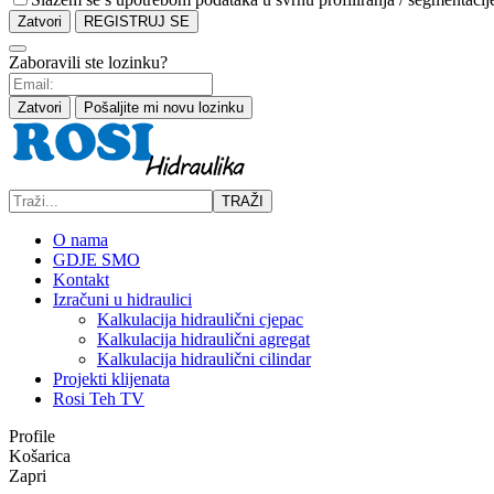
Zatvori
REGISTRUJ SE
Zaboravili ste lozinku?
Zatvori
Pošaljite mi novu lozinku
TRAŽI
O nama
GDJE SMO
Kontakt
Izračuni u hidraulici
Kalkulacija hidraulični cjepac
Kalkulacija hidraulični agregat
Kalkulacija hidraulični cilindar
Projekti klijenata
Rosi Teh TV
Profile
Košarica
Zapri