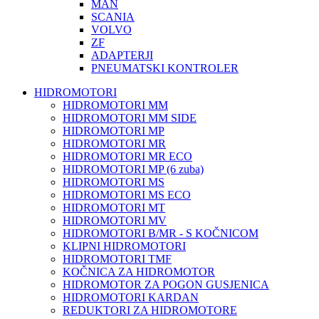
MAN
SCANIA
VOLVO
ZF
ADAPTERJI
PNEUMATSKI KONTROLER
HIDROMOTORI
HIDROMOTORI MM
HIDROMOTORI MM SIDE
HIDROMOTORI MP
HIDROMOTORI MR
HIDROMOTORI MR ECO
HIDROMOTORI MP (6 zuba)
HIDROMOTORI MS
HIDROMOTORI MS ECO
HIDROMOTORI MT
HIDROMOTORI MV
HIDROMOTORI B/MR - S KOČNICOM
KLIPNI HIDROMOTORI
HIDROMOTORI TMF
KOČNICA ZA HIDROMOTOR
HIDROMOTOR ZA POGON GUSJENICA
HIDROMOTORI KARDAN
REDUKTORI ZA HIDROMOTORE