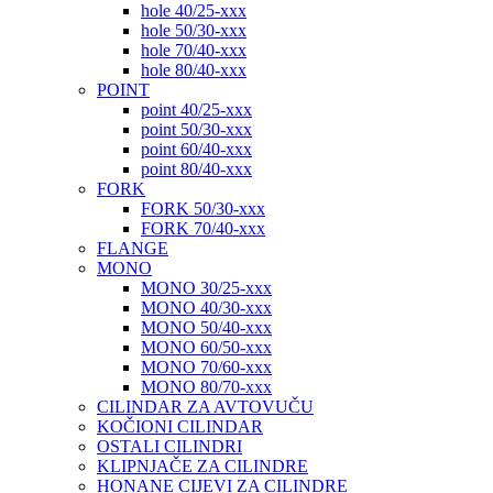
hole 40/25-xxx
hole 50/30-xxx
hole 70/40-xxx
hole 80/40-xxx
POINT
point 40/25-xxx
point 50/30-xxx
point 60/40-xxx
point 80/40-xxx
FORK
FORK 50/30-xxx
FORK 70/40-xxx
FLANGE
MONO
MONO 30/25-xxx
MONO 40/30-xxx
MONO 50/40-xxx
MONO 60/50-xxx
MONO 70/60-xxx
MONO 80/70-xxx
CILINDAR ZA AVTOVUČU
KOČIONI CILINDAR
OSTALI CILINDRI
KLIPNJAČE ZA CILINDRE
HONANE CIJEVI ZA CILINDRE