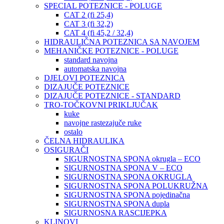
SPECIAL POTEZNICE - POLUGE
CAT 2 (fi 25,4)
CAT 3 (fi 32,2)
CAT 4 (fi 45,2 / 32,4)
HIDRAULIČNA POTEZNICA SA NAVOJEM
MEHANIČKE POTEZNICE - POLUGE
standard navojna
automatska navojna
DJELOVI POTEZNICA
DIZAJUČE POTEZNICE
DIZAJUČE POTEZNICE - STANDARD
TRO-TOČKOVNI PRIKLJUČAK
kuke
navojne rastezajuče ruke
ostalo
ČELNA HIDRAULIKA
OSIGURAČI
SIGURNOSTNA SPONA okrugla – ECO
SIGURNOSTNA SPONA V – ECO
SIGURNOSTNA SPONA OKRUGLA
SIGURNOSTNA SPONA POLUKRUŽNA
SIGURNOSTNA SPONA pojedinačna
SIGURNOSTNA SPONA dupla
SIGURNOSNA RASCIJEPKA
KLINOVI