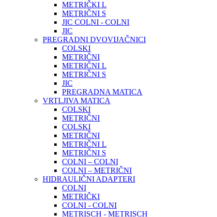
METRIČKI L
METRIČNI S
JIC COLNI - COLNI
JIC
PREGRADNI DVOVIJAČNICI
COLSKI
METRIČNI
METRIČNI L
METRIČNI S
JIC
PREGRADNA MATICA
VRTLJIVA MATICA
COLSKI
METRIČNI
COLSKI
METRIČNI
METRIČNI L
METRIČNI S
COLNI – COLNI
COLNI – METRIČNI
HIDRAULIČNI ADAPTERI
COLNI
METRIČKI
COLNI - COLNI
METRISCH - METRISCH