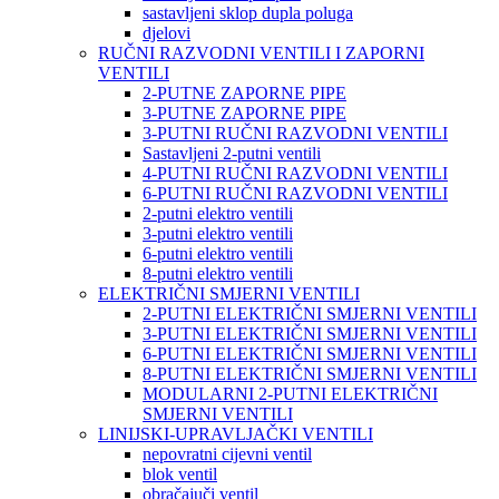
sastavljeni sklop dupla poluga
djelovi
RUČNI RAZVODNI VENTILI I ZAPORNI
VENTILI
2-PUTNE ZAPORNE PIPE
3-PUTNE ZAPORNE PIPE
3-PUTNI RUČNI RAZVODNI VENTILI
Sastavljeni 2-putni ventili
4-PUTNI RUČNI RAZVODNI VENTILI
6-PUTNI RUČNI RAZVODNI VENTILI
2-putni elektro ventili
3-putni elektro ventili
6-putni elektro ventili
8-putni elektro ventili
ELEKTRIČNI SMJERNI VENTILI
2-PUTNI ELEKTRIČNI SMJERNI VENTILI
3-PUTNI ELEKTRIČNI SMJERNI VENTILI
6-PUTNI ELEKTRIČNI SMJERNI VENTILI
8-PUTNI ELEKTRIČNI SMJERNI VENTILI
MODULARNI 2-PUTNI ELEKTRIČNI
SMJERNI VENTILI
LINIJSKI-UPRAVLJAČKI VENTILI
nepovratni cijevni ventil
blok ventil
obračajuči ventil