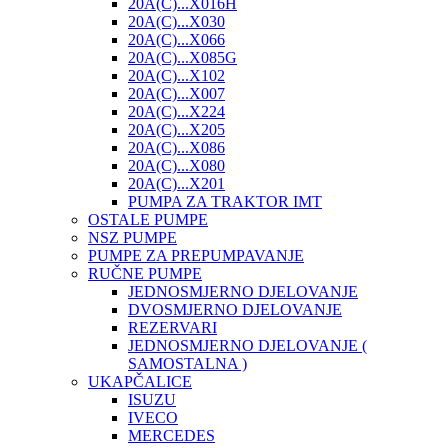
20A(C)...X016H
20A(C)...X030
20A(C)...X066
20A(C)...X085G
20A(C)...X102
20A(C)...X007
20A(C)...X224
20A(C)...X205
20A(C)...X086
20A(C)...X080
20A(C)...X201
PUMPA ZA TRAKTOR IMT
OSTALE PUMPE
NSZ PUMPE
PUMPE ZA PREPUMPAVANJE
RUČNE PUMPE
JEDNOSMJERNO DJELOVANJE
DVOSMJERNO DJELOVANJE
REZERVARI
JEDNOSMJERNO DJELOVANJE (
SAMOSTALNA )
UKAPČALICE
ISUZU
IVECO
MERCEDES