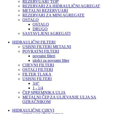
REZERVUARI 'TOP'
REZERVARI ZA HIDRAULIČNI AGREGAT
METALNI REZERVUARI
REZERVARI ZA MINI AGREGATE
OSTALO
OSTALO
DRUGO
SASTAVLJENI AGREGATI
HIDRAULIČNI FILTERI
USISNI FILTERI METALNI
POVRATNI FILTERI
povratni filteri
ulošci za povratni filter
CIJEVNI FILTERI
OSTALI FILTERI
FILTER TLAKA
USISNI FILTERI
3/4"
1 - 1/4
ČEP SPREMNIKA ULJA
METALNI ČEP ZA ULJEVANJE ULJA SA
OZRAČNIKOM
HIDRAULIČNE CIJEVI