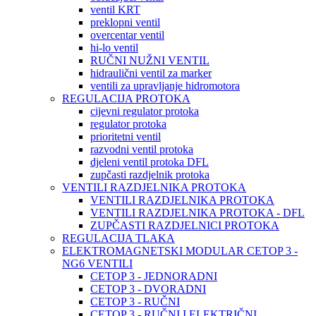
ventil KRT
preklopni ventil
overcentar ventil
hi-lo ventil
RUČNI NUŽNI VENTIL
hidraulični ventil za marker
ventili za upravljanje hidromotora
REGULACIJA PROTOKA
cijevni regulator protoka
regulator protoka
prioritetni ventil
razvodni ventil protoka
djeleni ventil protoka DFL
zupčasti razdjelnik protoka
VENTILI RAZDJELNIKA PROTOKA
VENTILI RAZDJELNIKA PROTOKA
VENTILI RAZDJELNIKA PROTOKA - DFL
ZUPČASTI RAZDJELNICI PROTOKA
REGULACIJA TLAKA
ELEKTROMAGNETSKI MODULAR CETOP 3 -
NG6 VENTILI
CETOP 3 - JEDNORADNI
CETOP 3 - DVORADNI
CETOP 3 - RUČNI
CETOP 3 - RUČNI I ELEKTRIČNI