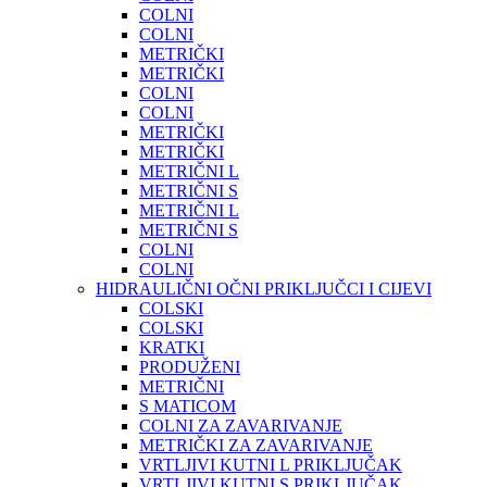
COLNI
COLNI
METRIČKI
METRIČKI
COLNI
COLNI
METRIČKI
METRIČKI
METRIČNI L
METRIČNI S
METRIČNI L
METRIČNI S
COLNI
COLNI
HIDRAULIČNI OČNI PRIKLJUČCI I CIJEVI
COLSKI
COLSKI
KRATKI
PRODUŽENI
METRIČNI
S MATICOM
COLNI ZA ZAVARIVANJE
METRIČKI ZA ZAVARIVANJE
VRTLJIVI KUTNI L PRIKLJUČAK
VRTLJIVI KUTNI S PRIKLJUČAK