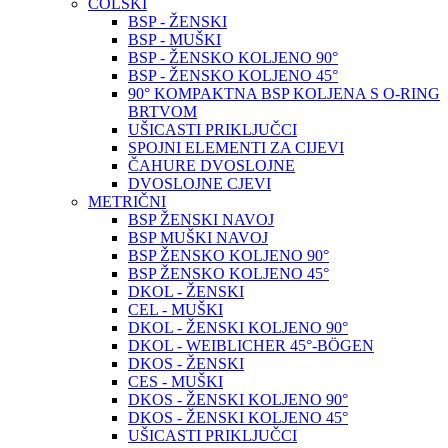
COLSKI
BSP - ŽENSKI
BSP - MUŠKI
BSP - ŽENSKO KOLJENO 90°
BSP - ŽENSKO KOLJENO 45°
90° KOMPAKTNA BSP KOLJENA S O-RING
BRTVOM
UŠICASTI PRIKLJUČCI
SPOJNI ELEMENTI ZA CIJEVI
ČAHURE DVOSLOJNE
DVOSLOJNE CJEVI
METRIČNI
BSP ŽENSKI NAVOJ
BSP MUŠKI NAVOJ
BSP ŽENSKO KOLJENO 90°
BSP ŽENSKO KOLJENO 45°
DKOL - ŽENSKI
CEL - MUŠKI
DKOL - ŽENSKI KOLJENO 90°
DKOL - WEIBLICHER 45°-BÖGEN
DKOS - ŽENSKI
CES - MUŠKI
DKOS - ŽENSKI KOLJENO 90°
DKOS - ŽENSKI KOLJENO 45°
UŠICASTI PRIKLJUČCI