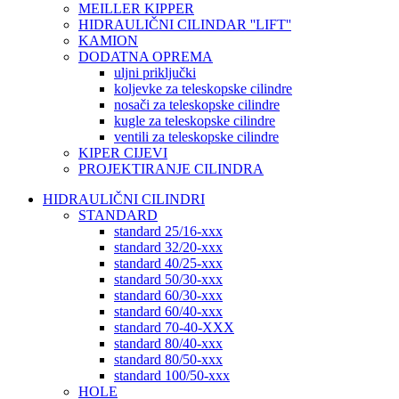
MEILLER KIPPER
HIDRAULIČNI CILINDAR ''LIFT''
KAMION
DODATNA OPREMA
uljni priključki
koljevke za teleskopske cilindre
nosači za teleskopske cilindre
kugle za teleskopske cilindre
ventili za teleskopske cilindre
KIPER CIJEVI
PROJEKTIRANJE CILINDRA
HIDRAULIČNI CILINDRI
STANDARD
standard 25/16-xxx
standard 32/20-xxx
standard 40/25-xxx
standard 50/30-xxx
standard 60/30-xxx
standard 60/40-xxx
standard 70-40-XXX
standard 80/40-xxx
standard 80/50-xxx
standard 100/50-xxx
HOLE