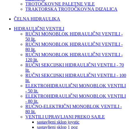
TROTOČKOVNE PALETNE VILE
TRAKTORSKA TROTOČKOVNA DIZALICA
ČELNA HIDRAULIKA
HIDRAULIČNI VENTILI
RUČNI MONOBLOK HIDRAULIČNI VENTILI -
50 lit.
RUČNI MONOBLOK HIDRAULIČNI VENTILI -
80 lit.
RUČNI MONOBLOK HIDRAULIČNI VENTILI -
120 lit.
RUČNI SEKCIJSKI HIDRAULIČNI VENTILI - 70
lit.
RUČNI SEKCIJSKI HIDRAULIČNI VENTILI - 100
lit.
ELEKTROHIDRAULIČNI MONOBLOK VENTILI
- 50 lit.
ELEKTROHIDRAULIČNI MONOBLOK VENTILI
- 80 lit.
RUČNO-ELEKTRIČNI MONOBLOK VENTILI -
80 lit.
VENTILI UPRAVLJANI PREKO SAJLE
sastavljeni sklop joystic
sastavljeni sklop 1 poz