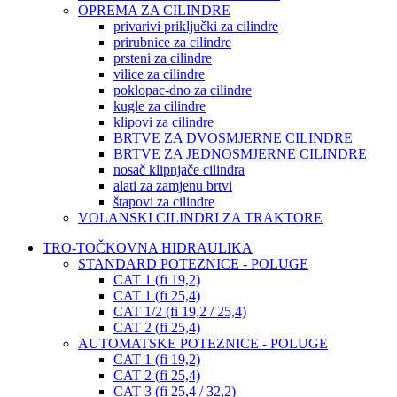
OPREMA ZA CILINDRE
privarivi priključki za cilindre
prirubnice za cilindre
prsteni za cilindre
vilice za cilindre
poklopac-dno za cilindre
kugle za cilindre
klipovi za cilindre
BRTVE ZA DVOSMJERNE CILINDRE
BRTVE ZA JEDNOSMJERNE CILINDRE
nosač klipnjače cilindra
alati za zamjenu brtvi
štapovi za cilindre
VOLANSKI CILINDRI ZA TRAKTORE
TRO-TOČKOVNA HIDRAULIKA
STANDARD POTEZNICE - POLUGE
CAT 1 (fi 19,2)
CAT 1 (fi 25,4)
CAT 1/2 (fi 19,2 / 25,4)
CAT 2 (fi 25,4)
AUTOMATSKE POTEZNICE - POLUGE
CAT 1 (fi 19,2)
CAT 2 (fi 25,4)
CAT 3 (fi 25,4 / 32,2)