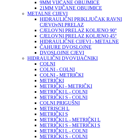
9MM VIJČANE OBUJMICE
21MM VIJČANE OBUJMICE
METALNE CIJEVI
HIDRAULIČNI PRIKLJUČAK RAVNI
CJEVOvNI PRELAZ
CJELOVNI PRELAZ KOLJENO 90°
CJELOVNI PRELAZ KOLJENO 45°
HIDRAULIČNE CIJEVI - METALNE
ČAHURE DVOSLOJNE
DVOSLOJNE CJEVI
HIDRAULIČNI DVOVIJAČNIKI
COLNI
COLNI - COLNI
COLNI - METRIČKI
METRIČKI
METRIČKI - METRIČKI
METRIČKI L - COLNI
METRIČKI S - COLNI
COLNI PRIGUŠNI
METRISCH L
METRIČKI S
METRIČKI L - METRIČKI L
METRIČKI S - METRIČKI S
METRIČKI L - COLNI
METRIČKI S - COLNI