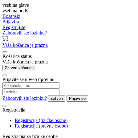
vsebina glave
vsebina body
Bosanski
Prijavi se
Registruj se
Zaboravili ste lozinku?
Vaša košarica je prazna
Košarica status
Vaša košarica je prazna
Zatvori košaricu
Prijavite se u web trgovinu
Zaboravili ste lozinku?
Zatvori
Prijavi se
Registracija
Registracija (fizičke osobe)
Registracija (pravne osobe)
Registracija za fizičke osobe