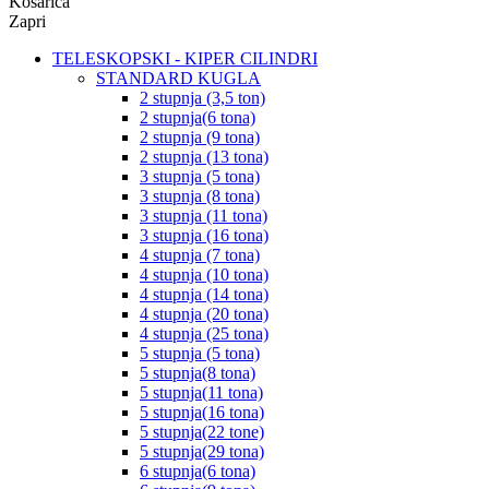
Košarica
Zapri
TELESKOPSKI - KIPER CILINDRI
STANDARD KUGLA
2 stupnja (3,5 ton)
2 stupnja(6 tona)
2 stupnja (9 tona)
2 stupnja (13 tona)
3 stupnja (5 tona)
3 stupnja (8 tona)
3 stupnja (11 tona)
3 stupnja (16 tona)
4 stupnja (7 tona)
4 stupnja (10 tona)
4 stupnja (14 tona)
4 stupnja (20 tona)
4 stupnja (25 tona)
5 stupnja (5 tona)
5 stupnja(8 tona)
5 stupnja(11 tona)
5 stupnja(16 tona)
5 stupnja(22 tone)
5 stupnja(29 tona)
6 stupnja(6 tona)