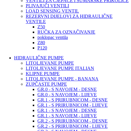
VENTILI ZA CJEPAČE I ŠUMARSKE PRIKOLICE
PLIVAJUČI VENTILI
LOAD SENSING VENTIL
REZERVNI DIJELOVI ZA HIDRAULIČNE
VENTILE
Z50
RUČKA ZA OZNAČIVANJE
poklopac ventila
Z80
P120
HIDRAULIČNE PUMPE
LITOLJEVANE PUMPE
LITOLJEVANE PUMPE ITALIAN
KLIPNE PUMPE
LITOLJEVANE PUMPE - BANANA
ZUPČASTE PUMPE
GR.0 - S NAVOJEM - DESNE
GR.0 - S NAVOJEM - LIJEVE
GR.1 - S PRIRUBNICOM - DESNE
GR.1 - S PRIRUBNICOM - LIJEVE
GR.1 - S NAVOJEM - DESNE
GR.1 - S NAVOJEM - LIJEVE
GR.2 - S PRIRUBNICOM - DESNE
GR.2 - S PRIRUBNICOM - LIJEVE