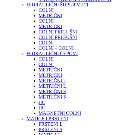
HIDRAULIČNI ŠUPLJI VIJCI
COLNI
METRIČKI
COLNI
METRIČKI
COLNI PRIGUŠNI
COLNI PRIGUŠNI
COLNI
COLNI – COLNI
HIDRAULIČNI ČEPOVI
COLNI
COLNI
METRIČKI
METRIČKI
METRIČNI L
METRIČNI L
METRIČNI S
METRIČNI S
JIC
JIC
MAGNETNI COLNI
MATICE I PRSTENI
PRSTENI L
PRSTENI S
MATICA L