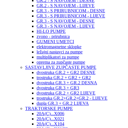
GR.2 - S NAVOJEM - DESNE
GR.2 - S NAVOJEM - LIJEVE
GR.3 - S PRIRUBNICOM - DESNE
GR.3 - S PRIRUBNICOM - LIJEVE
GR.3 - S NAVOJEM - DESNE
GR.3 - S NAVOJEM - LIJEVE
HI-LO PUMPE
zvono - prirubnica
GUMENI UMETCI
elektromagnetne sklopke
ležajni nastavci za pumpe
multiplikatori za pumpe
oprema za zupčaste pumpe
SASTAVLJIVE ZUPČASTE PUMPE
dvostruka GR.2 + GR2 DESNE
trostruka GR.2 + GR2 + GR2
dvostruka GR.3 + GR.2 DESNA
dvostruka GR.3 + GR3
dvostruka GR.2 + GR2 LIJEVE
trostruka GR.2+GR.2+GR.2 - LIJEVE
dupla GR.3 + GR.2 LIJEVA
TRAKTORSKE PUMPE
20A(C)...X006
20A(C)...X021
20A(C)...X104