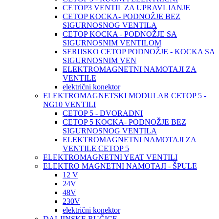
CETOP3 VENTIL ZA UPRAVLJANJE
CETOP KOCKA- PODNOŽJE BEZ
SIGURNOSNOG VENTILA
CETOP KOCKA - PODNOŽJE SA
SIGURNOSNIM VENTILOM
SERIJSKO CETOP PODNOŽJE - KOCKA SA
SIGURNOSNIM VEN
ELEKTROMAGNETNI NAMOTAJI ZA
VENTILE
električni konektor
ELEKTROMAGNETSKI MODULAR CETOP 5 -
NG10 VENTILI
CETOP 5 - DVORADNI
CETOP 5 KOCKA- PODNOŽJE BEZ
SIGURNOSNOG VENTILA
ELEKTROMAGNETNI NAMOTAJI ZA
VENTILE CETOP 5
ELEKTROMAGNETNI YEAT VENTILI
ELEKTRO MAGNETNI NAMOTAJI - ŠPULE
12 V
24V
48V
230V
električni konektor
DALJINSKE RUČICE