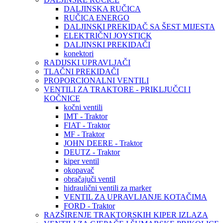
DALJINSKA RUČICA
RUČICA ENERGO
DALJINSKI PREKIDAČ SA ŠEST MIJESTA
ELEKTRIČNI JOYSTICK
DALJINSKI PREKIDAČI
konektori
RADIJSKI UPRAVLJAČI
TLAČNI PREKIDAČI
PROPORCIONALNI VENTILI
VENTILI ZA TRAKTORE - PRIKLJUČCI I
KOČNICE
kočni ventili
IMT - Traktor
FIAT - Traktor
MF - Traktor
JOHN DEERE - Traktor
DEUTZ - Traktor
kiper ventil
okopavač
obračajuči ventil
hidraulični ventili za marker
VENTIL ZA UPRAVLJANJE KOTAČIMA
FORD - Traktor
RAZŠIRENJE TRAKTORSKIH KIPER IZLAZA