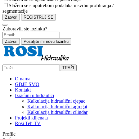
Slažem se s upotrebom podataka u svrhu profiliranja /
segmentacije
Zatvori
REGISTRUJ SE
Zaboravili ste lozinku?
Zatvori
Pošaljite mi novu lozinku
TRAŽI
O nama
GDJE SMO
Kontakt
Izračuni u hidraulici
Kalkulacija hidraulični cjepac
Kalkulacija hidraulični agregat
Kalkulacija hidraulični cilindar
Projekti klijenata
Rosi Teh TV
Profile