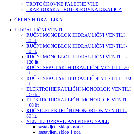
TROTOČKOVNE PALETNE VILE
TRAKTORSKA TROTOČKOVNA DIZALICA
ČELNA HIDRAULIKA
HIDRAULIČNI VENTILI
RUČNI MONOBLOK HIDRAULIČNI VENTILI -
50 lit.
RUČNI MONOBLOK HIDRAULIČNI VENTILI -
80 lit.
RUČNI MONOBLOK HIDRAULIČNI VENTILI -
120 lit.
RUČNI SEKCIJSKI HIDRAULIČNI VENTILI - 70
lit.
RUČNI SEKCIJSKI HIDRAULIČNI VENTILI - 100
lit.
ELEKTROHIDRAULIČNI MONOBLOK VENTILI
- 50 lit.
ELEKTROHIDRAULIČNI MONOBLOK VENTILI
- 80 lit.
RUČNO-ELEKTRIČNI MONOBLOK VENTILI -
80 lit.
VENTILI UPRAVLJANI PREKO SAJLE
sastavljeni sklop joystic
sastavljeni sklop 1 poz