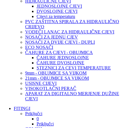
HIDRAULIČNE CJEVI
JEDNOSLOJNE CJEVI
DVOSLOJNE CJEVI
Cijevi za temperaturu
PVC ZAŠTITNA SPIRALA ZA HIDRAULIČNO
CRIJEVO
VODEČI LANAC ZA HIDRAULIČNE CJEVI
NOSAČI ZA JEDNU CJEV
NOSAČI ZA DVIJE CJEVI - DUPLI
ECO NOSAČI
ČAHURE ZA CJEVI - OBUJMICA
ČAHURE JEDNOSLOJNE
ČAHURE DVOSLOJNE
STEZNICI ZA CEVI TEMPERATURE
9mm - OBUJMICE SA VIJKOM
21mm - OBUJMICE SA VIJKOM
USISNE CIJEVI
VISOKOTLAČNI PERAČ
APARAT ZA DIGITALNO MERJENJE DUŽINE
CJEVI
FITINGI
Priključci
0
Priključci