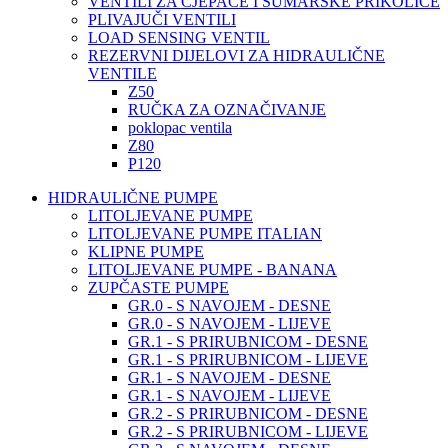
VENTILI ZA CJEPAČE I ŠUMARSKE PRIKOLICE
PLIVAJUČI VENTILI
LOAD SENSING VENTIL
REZERVNI DIJELOVI ZA HIDRAULIČNE
VENTILE
Z50
RUČKA ZA OZNAČIVANJE
poklopac ventila
Z80
P120
HIDRAULIČNE PUMPE
LITOLJEVANE PUMPE
LITOLJEVANE PUMPE ITALIAN
KLIPNE PUMPE
LITOLJEVANE PUMPE - BANANA
ZUPČASTE PUMPE
GR.0 - S NAVOJEM - DESNE
GR.0 - S NAVOJEM - LIJEVE
GR.1 - S PRIRUBNICOM - DESNE
GR.1 - S PRIRUBNICOM - LIJEVE
GR.1 - S NAVOJEM - DESNE
GR.1 - S NAVOJEM - LIJEVE
GR.2 - S PRIRUBNICOM - DESNE
GR.2 - S PRIRUBNICOM - LIJEVE