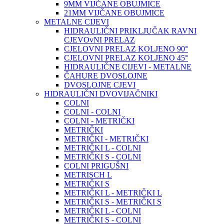
9MM VIJČANE OBUJMICE
21MM VIJČANE OBUJMICE
METALNE CIJEVI
HIDRAULIČNI PRIKLJUČAK RAVNI
CJEVOvNI PRELAZ
CJELOVNI PRELAZ KOLJENO 90°
CJELOVNI PRELAZ KOLJENO 45°
HIDRAULIČNE CIJEVI - METALNE
ČAHURE DVOSLOJNE
DVOSLOJNE CJEVI
HIDRAULIČNI DVOVIJAČNIKI
COLNI
COLNI - COLNI
COLNI - METRIČKI
METRIČKI
METRIČKI - METRIČKI
METRIČKI L - COLNI
METRIČKI S - COLNI
COLNI PRIGUŠNI
METRISCH L
METRIČKI S
METRIČKI L - METRIČKI L
METRIČKI S - METRIČKI S
METRIČKI L - COLNI
METRIČKI S - COLNI