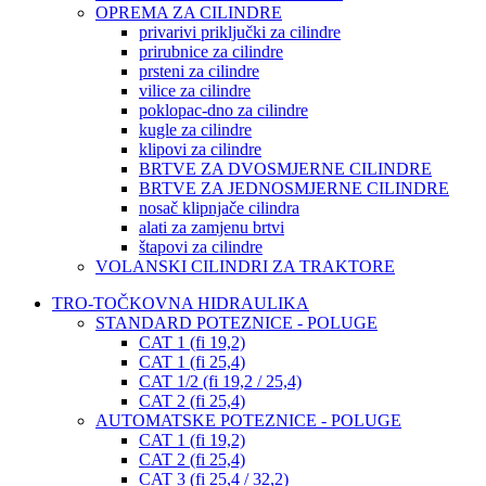
OPREMA ZA CILINDRE
privarivi priključki za cilindre
prirubnice za cilindre
prsteni za cilindre
vilice za cilindre
poklopac-dno za cilindre
kugle za cilindre
klipovi za cilindre
BRTVE ZA DVOSMJERNE CILINDRE
BRTVE ZA JEDNOSMJERNE CILINDRE
nosač klipnjače cilindra
alati za zamjenu brtvi
štapovi za cilindre
VOLANSKI CILINDRI ZA TRAKTORE
TRO-TOČKOVNA HIDRAULIKA
STANDARD POTEZNICE - POLUGE
CAT 1 (fi 19,2)
CAT 1 (fi 25,4)
CAT 1/2 (fi 19,2 / 25,4)
CAT 2 (fi 25,4)
AUTOMATSKE POTEZNICE - POLUGE
CAT 1 (fi 19,2)
CAT 2 (fi 25,4)
CAT 3 (fi 25,4 / 32,2)