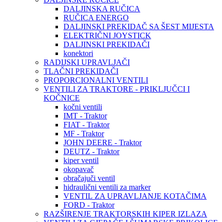
DALJINSKA RUČICA
RUČICA ENERGO
DALJINSKI PREKIDAČ SA ŠEST MIJESTA
ELEKTRIČNI JOYSTICK
DALJINSKI PREKIDAČI
konektori
RADIJSKI UPRAVLJAČI
TLAČNI PREKIDAČI
PROPORCIONALNI VENTILI
VENTILI ZA TRAKTORE - PRIKLJUČCI I
KOČNICE
kočni ventili
IMT - Traktor
FIAT - Traktor
MF - Traktor
JOHN DEERE - Traktor
DEUTZ - Traktor
kiper ventil
okopavač
obračajuči ventil
hidraulični ventili za marker
VENTIL ZA UPRAVLJANJE KOTAČIMA
FORD - Traktor
RAZŠIRENJE TRAKTORSKIH KIPER IZLAZA