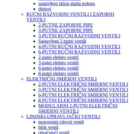
sastavljeni sklop dupla poluga
djelovi
RUČNI RAZVODNI VENTILI I ZAPORNI
VENTILI
2-PUTNE ZAPORNE PIPE
3-PUTNE ZAPORNE PIPE
3-PUTNI RUČNI RAZVODNI VENTILI
Sastavljeni 2-putni ventili
4-PUTNI RUČNI RAZVODNI VENTILI
6-PUTNI RUČNI RAZVODNI VENTILI
2-putni elektro ventili
3-putni elektro ventili
6-putni elektro ventili
8-putni elektro ventili
ELEKTRIČNI SMJERNI VENTILI
2-PUTNI ELEKTRIČNI SMJERNI VENTILI
3-PUTNI ELEKTRIČNI SMJERNI VENTILI
6-PUTNI ELEKTRIČNI SMJERNI VENTILI
8-PUTNI ELEKTRIČNI SMJERNI VENTILI
MODULARNI 2-PUTNI ELEKTRIČNI
SMJERNI VENTILI
LINIJSKI-UPRAVLJAČKI VENTILI
nepovratni cijevni ventil
blok ventil
obračajuči ventil