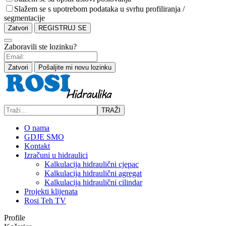
Slažem se s upotrebom podataka u svrhu profiliranja /
segmentacije
Zatvori
REGISTRUJ SE
Zaboravili ste lozinku?
Zatvori
Pošaljite mi novu lozinku
TRAŽI
O nama
GDJE SMO
Kontakt
Izračuni u hidraulici
Kalkulacija hidraulični cjepac
Kalkulacija hidraulični agregat
Kalkulacija hidraulični cilindar
Projekti klijenata
Rosi Teh TV
Profile