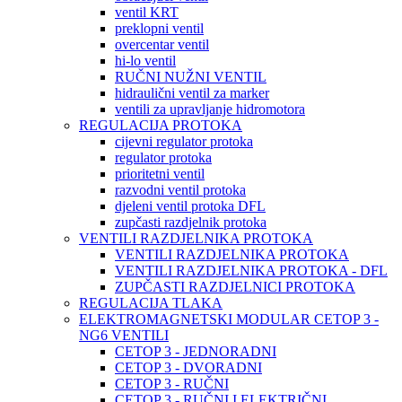
ventil KRT
preklopni ventil
overcentar ventil
hi-lo ventil
RUČNI NUŽNI VENTIL
hidraulični ventil za marker
ventili za upravljanje hidromotora
REGULACIJA PROTOKA
cijevni regulator protoka
regulator protoka
prioritetni ventil
razvodni ventil protoka
djeleni ventil protoka DFL
zupčasti razdjelnik protoka
VENTILI RAZDJELNIKA PROTOKA
VENTILI RAZDJELNIKA PROTOKA
VENTILI RAZDJELNIKA PROTOKA - DFL
ZUPČASTI RAZDJELNICI PROTOKA
REGULACIJA TLAKA
ELEKTROMAGNETSKI MODULAR CETOP 3 -
NG6 VENTILI
CETOP 3 - JEDNORADNI
CETOP 3 - DVORADNI
CETOP 3 - RUČNI
CETOP 3 - RUČNI I ELEKTRIČNI