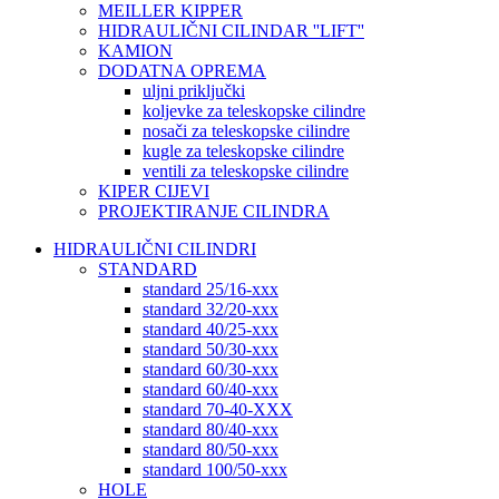
MEILLER KIPPER
HIDRAULIČNI CILINDAR ''LIFT''
KAMION
DODATNA OPREMA
uljni priključki
koljevke za teleskopske cilindre
nosači za teleskopske cilindre
kugle za teleskopske cilindre
ventili za teleskopske cilindre
KIPER CIJEVI
PROJEKTIRANJE CILINDRA
HIDRAULIČNI CILINDRI
STANDARD
standard 25/16-xxx
standard 32/20-xxx
standard 40/25-xxx
standard 50/30-xxx
standard 60/30-xxx
standard 60/40-xxx
standard 70-40-XXX
standard 80/40-xxx
standard 80/50-xxx
standard 100/50-xxx
HOLE