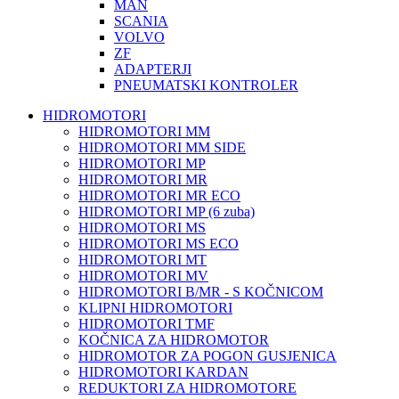
MAN
SCANIA
VOLVO
ZF
ADAPTERJI
PNEUMATSKI KONTROLER
HIDROMOTORI
HIDROMOTORI MM
HIDROMOTORI MM SIDE
HIDROMOTORI MP
HIDROMOTORI MR
HIDROMOTORI MR ECO
HIDROMOTORI MP (6 zuba)
HIDROMOTORI MS
HIDROMOTORI MS ECO
HIDROMOTORI MT
HIDROMOTORI MV
HIDROMOTORI B/MR - S KOČNICOM
KLIPNI HIDROMOTORI
HIDROMOTORI TMF
KOČNICA ZA HIDROMOTOR
HIDROMOTOR ZA POGON GUSJENICA
HIDROMOTORI KARDAN
REDUKTORI ZA HIDROMOTORE