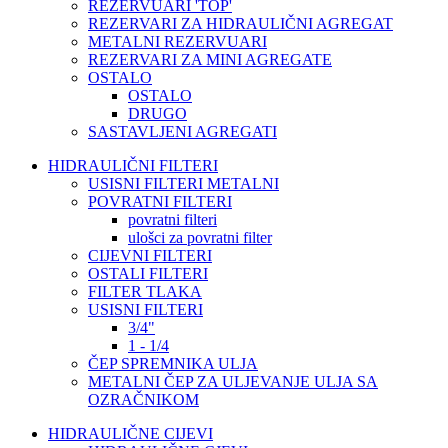
REZERVUARI 'TOP'
REZERVARI ZA HIDRAULIČNI AGREGAT
METALNI REZERVUARI
REZERVARI ZA MINI AGREGATE
OSTALO
OSTALO
DRUGO
SASTAVLJENI AGREGATI
HIDRAULIČNI FILTERI
USISNI FILTERI METALNI
POVRATNI FILTERI
povratni filteri
ulošci za povratni filter
CIJEVNI FILTERI
OSTALI FILTERI
FILTER TLAKA
USISNI FILTERI
3/4"
1 - 1/4
ČEP SPREMNIKA ULJA
METALNI ČEP ZA ULJEVANJE ULJA SA
OZRAČNIKOM
HIDRAULIČNE CIJEVI