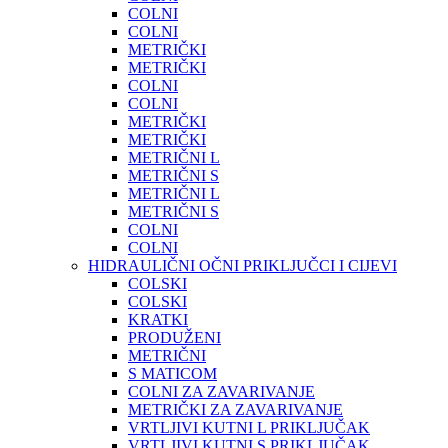
COLNI
COLNI
METRIČKI
METRIČKI
COLNI
COLNI
METRIČKI
METRIČKI
METRIČNI L
METRIČNI S
METRIČNI L
METRIČNI S
COLNI
COLNI
HIDRAULIČNI OČNI PRIKLJUČCI I CIJEVI
COLSKI
COLSKI
KRATKI
PRODUŽENI
METRIČNI
S MATICOM
COLNI ZA ZAVARIVANJE
METRIČKI ZA ZAVARIVANJE
VRTLJIVI KUTNI L PRIKLJUČAK
VRTLJIVI KUTNI S PRIKLJUČAK