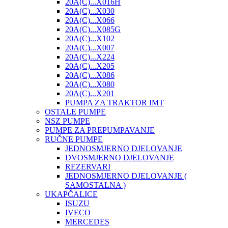
20A(C)...X016H
20A(C)...X030
20A(C)...X066
20A(C)...X085G
20A(C)...X102
20A(C)...X007
20A(C)...X224
20A(C)...X205
20A(C)...X086
20A(C)...X080
20A(C)...X201
PUMPA ZA TRAKTOR IMT
OSTALE PUMPE
NSZ PUMPE
PUMPE ZA PREPUMPAVANJE
RUČNE PUMPE
JEDNOSMJERNO DJELOVANJE
DVOSMJERNO DJELOVANJE
REZERVARI
JEDNOSMJERNO DJELOVANJE (
SAMOSTALNA )
UKAPČALICE
ISUZU
IVECO
MERCEDES