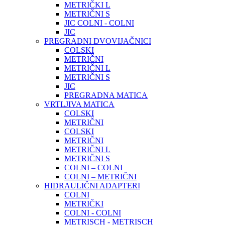
METRIČKI L
METRIČNI S
JIC COLNI - COLNI
JIC
PREGRADNI DVOVIJAČNICI
COLSKI
METRIČNI
METRIČNI L
METRIČNI S
JIC
PREGRADNA MATICA
VRTLJIVA MATICA
COLSKI
METRIČNI
COLSKI
METRIČNI
METRIČNI L
METRIČNI S
COLNI – COLNI
COLNI – METRIČNI
HIDRAULIČNI ADAPTERI
COLNI
METRIČKI
COLNI - COLNI
METRISCH - METRISCH