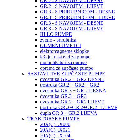
GR.2 - S NAVOJEM - DESNE
GR.2 - S NAVOJEM - LIJEVE
GR.3 - S PRIRUBNICOM - DESNE
GR.3 - S PRIRUBNICOM - LIJEVE
GR.3 - S NAVOJEM - DESNE
GR.3 - S NAVOJEM - LIJEVE
HI-LO PUMPE
zvono - prirubnica
GUMENI UMETCI
elektromagnetne sklopke
ležajni nastavci za pumpe
multiplikatori za pumpe
oprema za zupčaste pumpe
SASTAVLJIVE ZUPČASTE PUMPE
dvostruka GR.2 + GR2 DESNE
trostruka GR.2 + GR2 + GR2
dvostruka GR.3 + GR.2 DESNA
dvostruka GR.3 + GR3
dvostruka GR.2 + GR2 LIJEVE
trostruka GR.2+GR.2+GR.2 - LIJEVE
dupla GR.3 + GR.2 LIJEVA
TRAKTORSKE PUMPE
20A(C)...X006
20A(C)...X021
20A(C)...X104