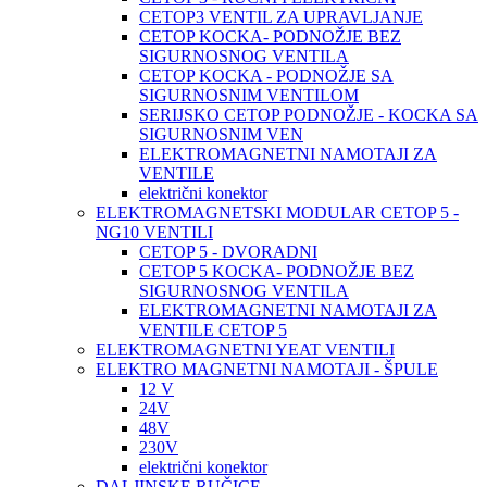
CETOP3 VENTIL ZA UPRAVLJANJE
CETOP KOCKA- PODNOŽJE BEZ
SIGURNOSNOG VENTILA
CETOP KOCKA - PODNOŽJE SA
SIGURNOSNIM VENTILOM
SERIJSKO CETOP PODNOŽJE - KOCKA SA
SIGURNOSNIM VEN
ELEKTROMAGNETNI NAMOTAJI ZA
VENTILE
električni konektor
ELEKTROMAGNETSKI MODULAR CETOP 5 -
NG10 VENTILI
CETOP 5 - DVORADNI
CETOP 5 KOCKA- PODNOŽJE BEZ
SIGURNOSNOG VENTILA
ELEKTROMAGNETNI NAMOTAJI ZA
VENTILE CETOP 5
ELEKTROMAGNETNI YEAT VENTILI
ELEKTRO MAGNETNI NAMOTAJI - ŠPULE
12 V
24V
48V
230V
električni konektor
DALJINSKE RUČICE