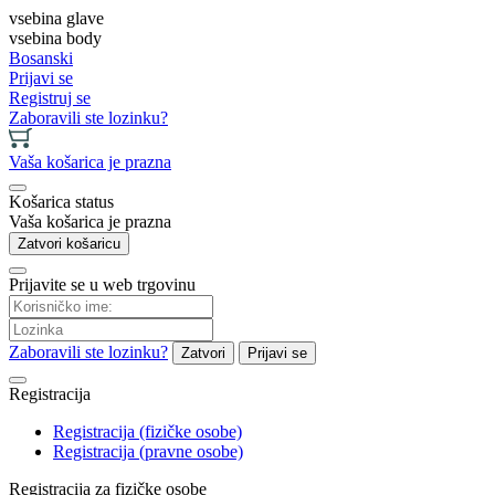
vsebina glave
vsebina body
Bosanski
Prijavi se
Registruj se
Zaboravili ste lozinku?
Vaša košarica je prazna
Košarica status
Vaša košarica je prazna
Zatvori košaricu
Prijavite se u web trgovinu
Zaboravili ste lozinku?
Zatvori
Prijavi se
Registracija
Registracija (fizičke osobe)
Registracija (pravne osobe)
Registracija za fizičke osobe