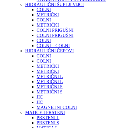
HIDRAULIČNI ŠUPLJI VIJCI
COLNI
METRIČKI
COLNI
METRIČKI
COLNI PRIGUŠNI
COLNI PRIGUŠNI
COLNI
COLNI – COLNI
HIDRAULIČNI ČEPOVI
COLNI
COLNI
METRIČKI
METRIČKI
METRIČNI L
METRIČNI L
METRIČNI S
METRIČNI S
JIC
JIC
MAGNETNI COLNI
MATICE I PRSTENI
PRSTENI L
PRSTENI S
MATICA L