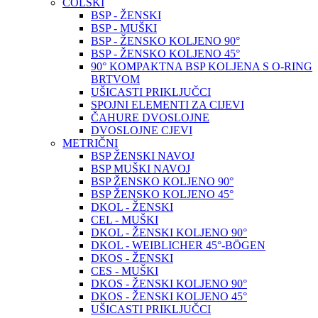
COLSKI
BSP - ŽENSKI
BSP - MUŠKI
BSP - ŽENSKO KOLJENO 90°
BSP - ŽENSKO KOLJENO 45°
90° KOMPAKTNA BSP KOLJENA S O-RING
BRTVOM
UŠICASTI PRIKLJUČCI
SPOJNI ELEMENTI ZA CIJEVI
ČAHURE DVOSLOJNE
DVOSLOJNE CJEVI
METRIČNI
BSP ŽENSKI NAVOJ
BSP MUŠKI NAVOJ
BSP ŽENSKO KOLJENO 90°
BSP ŽENSKO KOLJENO 45°
DKOL - ŽENSKI
CEL - MUŠKI
DKOL - ŽENSKI KOLJENO 90°
DKOL - WEIBLICHER 45°-BÖGEN
DKOS - ŽENSKI
CES - MUŠKI
DKOS - ŽENSKI KOLJENO 90°
DKOS - ŽENSKI KOLJENO 45°
UŠICASTI PRIKLJUČCI