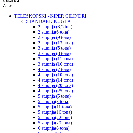
Košarica
Zapri
TELESKOPSKI - KIPER CILINDRI
STANDARD KUGLA
2 stupnja (3,5 ton)
2 stupnja(6 tona)
2 stupnja (9 tona)
2 stupnja (13 tona)
3 stupnja (5 tona)
3 stupnja (8 tona)
3 stupnja (11 tona)
3 stupnja (16 tona)
4 stupnja (7 tona)
4 stupnja (10 tona)
4 stupnja (14 tona)
4 stupnja (20 tona)
4 stupnja (25 tona)
5 stupnja (5 tona)
5 stupnja(8 tona)
5 stupnja(11 tona)
5 stupnja(16 tona)
5 stupnja(22 tone)
5 stupnja(29 tona)
6 stupnja(6 tona)