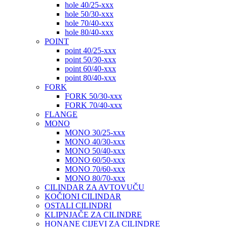
hole 40/25-xxx
hole 50/30-xxx
hole 70/40-xxx
hole 80/40-xxx
POINT
point 40/25-xxx
point 50/30-xxx
point 60/40-xxx
point 80/40-xxx
FORK
FORK 50/30-xxx
FORK 70/40-xxx
FLANGE
MONO
MONO 30/25-xxx
MONO 40/30-xxx
MONO 50/40-xxx
MONO 60/50-xxx
MONO 70/60-xxx
MONO 80/70-xxx
CILINDAR ZA AVTOVUČU
KOČIONI CILINDAR
OSTALI CILINDRI
KLIPNJAČE ZA CILINDRE
HONANE CIJEVI ZA CILINDRE