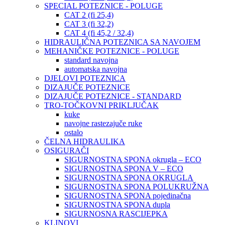
SPECIAL POTEZNICE - POLUGE
CAT 2 (fi 25,4)
CAT 3 (fi 32,2)
CAT 4 (fi 45,2 / 32,4)
HIDRAULIČNA POTEZNICA SA NAVOJEM
MEHANIČKE POTEZNICE - POLUGE
standard navojna
automatska navojna
DJELOVI POTEZNICA
DIZAJUČE POTEZNICE
DIZAJUČE POTEZNICE - STANDARD
TRO-TOČKOVNI PRIKLJUČAK
kuke
navojne rastezajuče ruke
ostalo
ČELNA HIDRAULIKA
OSIGURAČI
SIGURNOSTNA SPONA okrugla – ECO
SIGURNOSTNA SPONA V – ECO
SIGURNOSTNA SPONA OKRUGLA
SIGURNOSTNA SPONA POLUKRUŽNA
SIGURNOSTNA SPONA pojedinačna
SIGURNOSTNA SPONA dupla
SIGURNOSNA RASCIJEPKA
KLINOVI