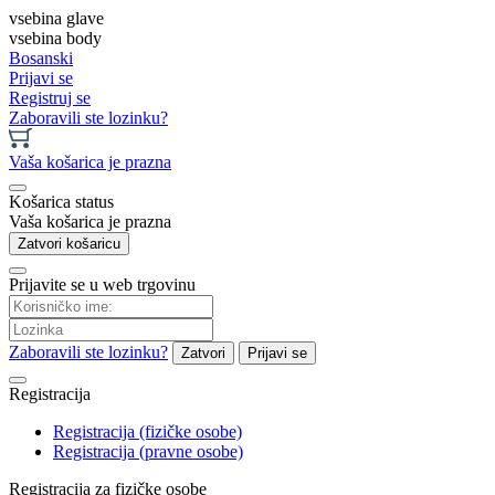
vsebina glave
vsebina body
Bosanski
Prijavi se
Registruj se
Zaboravili ste lozinku?
Vaša košarica je prazna
Košarica status
Vaša košarica je prazna
Zatvori košaricu
Prijavite se u web trgovinu
Zaboravili ste lozinku?
Zatvori
Prijavi se
Registracija
Registracija (fizičke osobe)
Registracija (pravne osobe)
Registracija za fizičke osobe