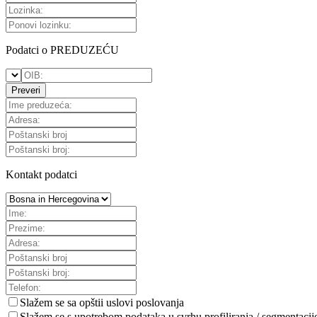
Podatci o PREDUZEĆU
Preveri
Kontakt podatci
Slažem se sa
opštii uslovi poslovanja
Slažem se s upotrebom podataka u svrhu profiliranja / segmentacij