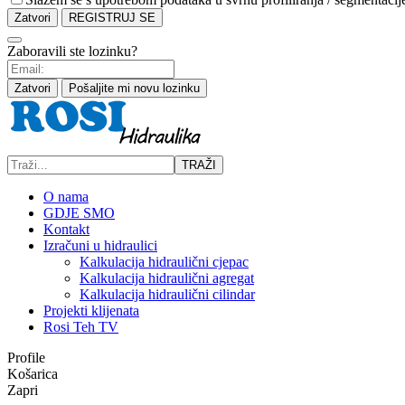
Zatvori
REGISTRUJ SE
Zaboravili ste lozinku?
Zatvori
Pošaljite mi novu lozinku
TRAŽI
O nama
GDJE SMO
Kontakt
Izračuni u hidraulici
Kalkulacija hidraulični cjepac
Kalkulacija hidraulični agregat
Kalkulacija hidraulični cilindar
Projekti klijenata
Rosi Teh TV
Profile
Košarica
Zapri