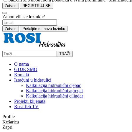
Zatvori
REGISTRUJ SE
Zaboravili ste lozinku?
Zatvori
Pošaljite mi novu lozinku
TRAŽI
O nama
GDJE SMO
Kontakt
Izračuni u hidraulici
Kalkulacija hidraulični cjepac
Kalkulacija hidraulični agregat
Kalkulacija hidraulični cilindar
Projekti klijenata
Rosi Teh TV
Profile
Košarica
Zapri