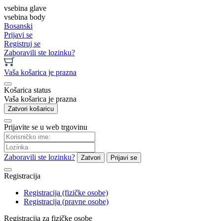
vsebina glave
vsebina body
Bosanski
Prijavi se
Registruj se
Zaboravili ste lozinku?
Vaša košarica je prazna
Košarica status
Vaša košarica je prazna
Zatvori košaricu
Prijavite se u web trgovinu
Zaboravili ste lozinku?
Zatvori
Prijavi se
Registracija
Registracija (fizičke osobe)
Registracija (pravne osobe)
Registracija za fizičke osobe