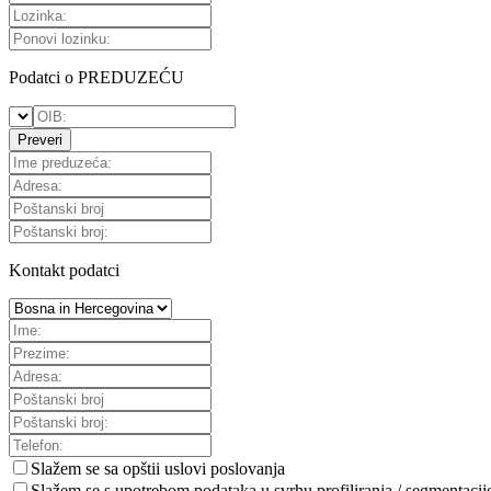
Podatci o PREDUZEĆU
Preveri
Kontakt podatci
Slažem se sa
opštii uslovi poslovanja
Slažem se s upotrebom podataka u svrhu profiliranja / segmentacij