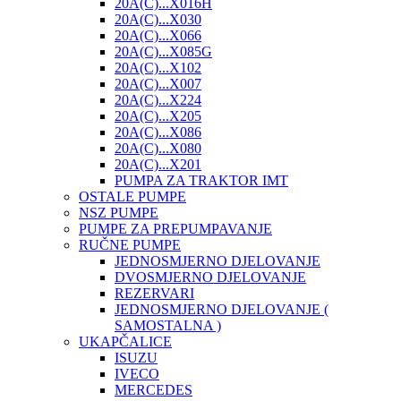
20A(C)...X016H
20A(C)...X030
20A(C)...X066
20A(C)...X085G
20A(C)...X102
20A(C)...X007
20A(C)...X224
20A(C)...X205
20A(C)...X086
20A(C)...X080
20A(C)...X201
PUMPA ZA TRAKTOR IMT
OSTALE PUMPE
NSZ PUMPE
PUMPE ZA PREPUMPAVANJE
RUČNE PUMPE
JEDNOSMJERNO DJELOVANJE
DVOSMJERNO DJELOVANJE
REZERVARI
JEDNOSMJERNO DJELOVANJE (
SAMOSTALNA )
UKAPČALICE
ISUZU
IVECO
MERCEDES