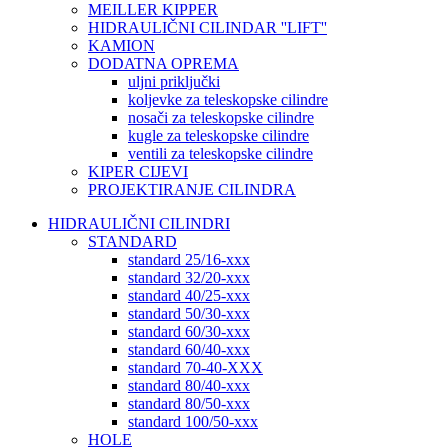
MEILLER KIPPER
HIDRAULIČNI CILINDAR ''LIFT''
KAMION
DODATNA OPREMA
uljni priključki
koljevke za teleskopske cilindre
nosači za teleskopske cilindre
kugle za teleskopske cilindre
ventili za teleskopske cilindre
KIPER CIJEVI
PROJEKTIRANJE CILINDRA
HIDRAULIČNI CILINDRI
STANDARD
standard 25/16-xxx
standard 32/20-xxx
standard 40/25-xxx
standard 50/30-xxx
standard 60/30-xxx
standard 60/40-xxx
standard 70-40-XXX
standard 80/40-xxx
standard 80/50-xxx
standard 100/50-xxx
HOLE