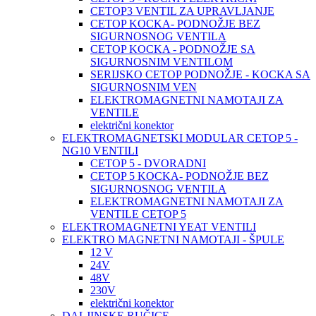
CETOP3 VENTIL ZA UPRAVLJANJE
CETOP KOCKA- PODNOŽJE BEZ
SIGURNOSNOG VENTILA
CETOP KOCKA - PODNOŽJE SA
SIGURNOSNIM VENTILOM
SERIJSKO CETOP PODNOŽJE - KOCKA SA
SIGURNOSNIM VEN
ELEKTROMAGNETNI NAMOTAJI ZA
VENTILE
električni konektor
ELEKTROMAGNETSKI MODULAR CETOP 5 -
NG10 VENTILI
CETOP 5 - DVORADNI
CETOP 5 KOCKA- PODNOŽJE BEZ
SIGURNOSNOG VENTILA
ELEKTROMAGNETNI NAMOTAJI ZA
VENTILE CETOP 5
ELEKTROMAGNETNI YEAT VENTILI
ELEKTRO MAGNETNI NAMOTAJI - ŠPULE
12 V
24V
48V
230V
električni konektor
DALJINSKE RUČICE