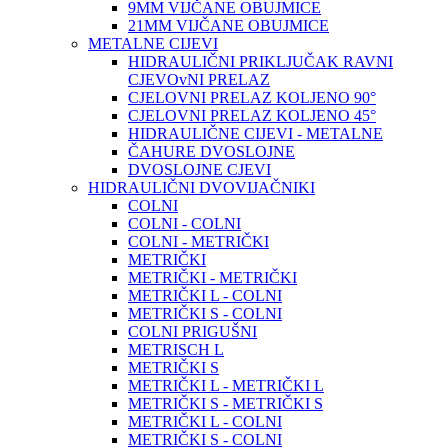
9MM VIJČANE OBUJMICE
21MM VIJČANE OBUJMICE
METALNE CIJEVI
HIDRAULIČNI PRIKLJUČAK RAVNI
CJEVOvNI PRELAZ
CJELOVNI PRELAZ KOLJENO 90°
CJELOVNI PRELAZ KOLJENO 45°
HIDRAULIČNE CIJEVI - METALNE
ČAHURE DVOSLOJNE
DVOSLOJNE CJEVI
HIDRAULIČNI DVOVIJAČNIKI
COLNI
COLNI - COLNI
COLNI - METRIČKI
METRIČKI
METRIČKI - METRIČKI
METRIČKI L - COLNI
METRIČKI S - COLNI
COLNI PRIGUŠNI
METRISCH L
METRIČKI S
METRIČKI L - METRIČKI L
METRIČKI S - METRIČKI S
METRIČKI L - COLNI
METRIČKI S - COLNI