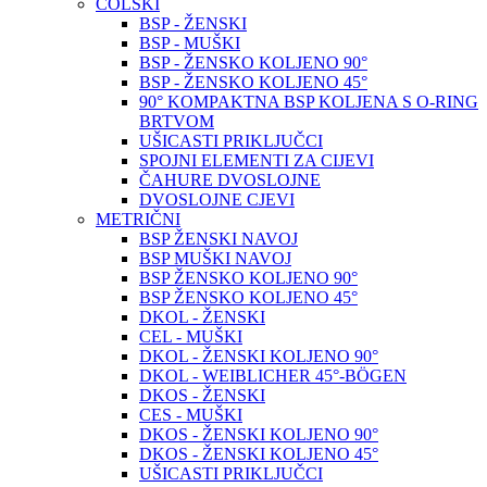
COLSKI
BSP - ŽENSKI
BSP - MUŠKI
BSP - ŽENSKO KOLJENO 90°
BSP - ŽENSKO KOLJENO 45°
90° KOMPAKTNA BSP KOLJENA S O-RING
BRTVOM
UŠICASTI PRIKLJUČCI
SPOJNI ELEMENTI ZA CIJEVI
ČAHURE DVOSLOJNE
DVOSLOJNE CJEVI
METRIČNI
BSP ŽENSKI NAVOJ
BSP MUŠKI NAVOJ
BSP ŽENSKO KOLJENO 90°
BSP ŽENSKO KOLJENO 45°
DKOL - ŽENSKI
CEL - MUŠKI
DKOL - ŽENSKI KOLJENO 90°
DKOL - WEIBLICHER 45°-BÖGEN
DKOS - ŽENSKI
CES - MUŠKI
DKOS - ŽENSKI KOLJENO 90°
DKOS - ŽENSKI KOLJENO 45°
UŠICASTI PRIKLJUČCI