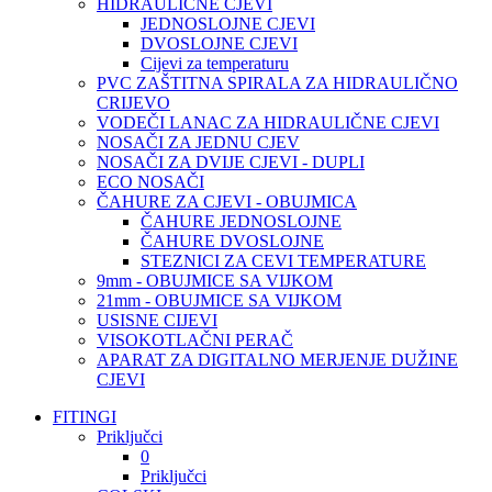
HIDRAULIČNE CJEVI
JEDNOSLOJNE CJEVI
DVOSLOJNE CJEVI
Cijevi za temperaturu
PVC ZAŠTITNA SPIRALA ZA HIDRAULIČNO
CRIJEVO
VODEČI LANAC ZA HIDRAULIČNE CJEVI
NOSAČI ZA JEDNU CJEV
NOSAČI ZA DVIJE CJEVI - DUPLI
ECO NOSAČI
ČAHURE ZA CJEVI - OBUJMICA
ČAHURE JEDNOSLOJNE
ČAHURE DVOSLOJNE
STEZNICI ZA CEVI TEMPERATURE
9mm - OBUJMICE SA VIJKOM
21mm - OBUJMICE SA VIJKOM
USISNE CIJEVI
VISOKOTLAČNI PERAČ
APARAT ZA DIGITALNO MERJENJE DUŽINE
CJEVI
FITINGI
Priključci
0
Priključci