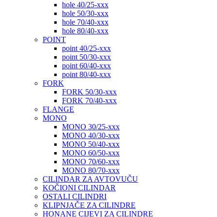
hole 40/25-xxx
hole 50/30-xxx
hole 70/40-xxx
hole 80/40-xxx
POINT
point 40/25-xxx
point 50/30-xxx
point 60/40-xxx
point 80/40-xxx
FORK
FORK 50/30-xxx
FORK 70/40-xxx
FLANGE
MONO
MONO 30/25-xxx
MONO 40/30-xxx
MONO 50/40-xxx
MONO 60/50-xxx
MONO 70/60-xxx
MONO 80/70-xxx
CILINDAR ZA AVTOVUČU
KOČIONI CILINDAR
OSTALI CILINDRI
KLIPNJAČE ZA CILINDRE
HONANE CIJEVI ZA CILINDRE