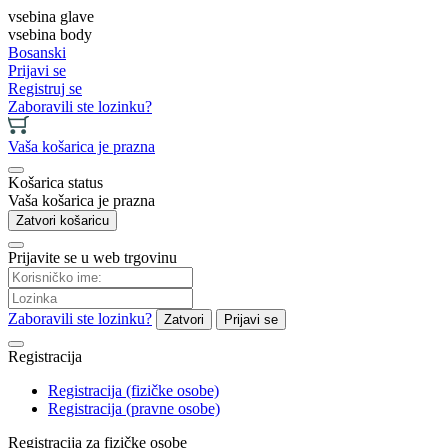
vsebina glave
vsebina body
Bosanski
Prijavi se
Registruj se
Zaboravili ste lozinku?
Vaša košarica je prazna
Košarica status
Vaša košarica je prazna
Zatvori košaricu
Prijavite se u web trgovinu
Zaboravili ste lozinku?
Zatvori
Prijavi se
Registracija
Registracija (fizičke osobe)
Registracija (pravne osobe)
Registracija za fizičke osobe