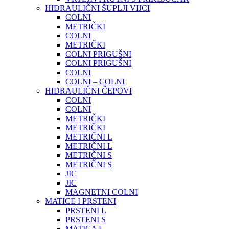
HIDRAULIČNI ŠUPLJI VIJCI
COLNI
METRIČKI
COLNI
METRIČKI
COLNI PRIGUŠNI
COLNI PRIGUŠNI
COLNI
COLNI – COLNI
HIDRAULIČNI ČEPOVI
COLNI
COLNI
METRIČKI
METRIČKI
METRIČNI L
METRIČNI L
METRIČNI S
METRIČNI S
JIC
JIC
MAGNETNI COLNI
MATICE I PRSTENI
PRSTENI L
PRSTENI S
MATICA L