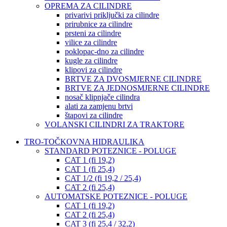
OPREMA ZA CILINDRE
privarivi priključki za cilindre
prirubnice za cilindre
prsteni za cilindre
vilice za cilindre
poklopac-dno za cilindre
kugle za cilindre
klipovi za cilindre
BRTVE ZA DVOSMJERNE CILINDRE
BRTVE ZA JEDNOSMJERNE CILINDRE
nosač klipnjače cilindra
alati za zamjenu brtvi
štapovi za cilindre
VOLANSKI CILINDRI ZA TRAKTORE
TRO-TOČKOVNA HIDRAULIKA
STANDARD POTEZNICE - POLUGE
CAT 1 (fi 19,2)
CAT 1 (fi 25,4)
CAT 1/2 (fi 19,2 / 25,4)
CAT 2 (fi 25,4)
AUTOMATSKE POTEZNICE - POLUGE
CAT 1 (fi 19,2)
CAT 2 (fi 25,4)
CAT 3 (fi 25,4 / 32,2)