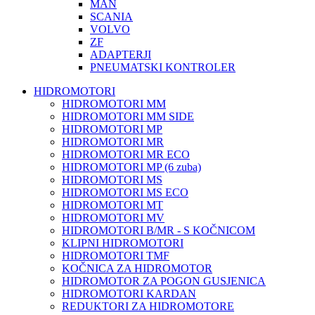
MAN
SCANIA
VOLVO
ZF
ADAPTERJI
PNEUMATSKI KONTROLER
HIDROMOTORI
HIDROMOTORI MM
HIDROMOTORI MM SIDE
HIDROMOTORI MP
HIDROMOTORI MR
HIDROMOTORI MR ECO
HIDROMOTORI MP (6 zuba)
HIDROMOTORI MS
HIDROMOTORI MS ECO
HIDROMOTORI MT
HIDROMOTORI MV
HIDROMOTORI B/MR - S KOČNICOM
KLIPNI HIDROMOTORI
HIDROMOTORI TMF
KOČNICA ZA HIDROMOTOR
HIDROMOTOR ZA POGON GUSJENICA
HIDROMOTORI KARDAN
REDUKTORI ZA HIDROMOTORE