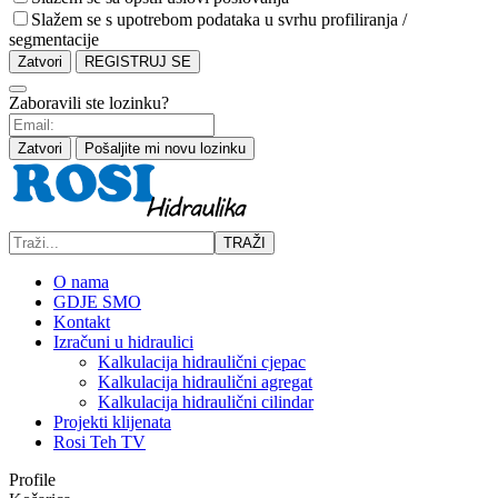
Slažem se s upotrebom podataka u svrhu profiliranja /
segmentacije
Zatvori
REGISTRUJ SE
Zaboravili ste lozinku?
Zatvori
Pošaljite mi novu lozinku
TRAŽI
O nama
GDJE SMO
Kontakt
Izračuni u hidraulici
Kalkulacija hidraulični cjepac
Kalkulacija hidraulični agregat
Kalkulacija hidraulični cilindar
Projekti klijenata
Rosi Teh TV
Profile