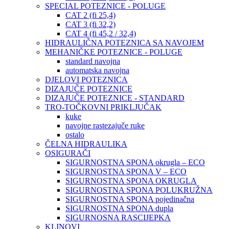
SPECIAL POTEZNICE - POLUGE
CAT 2 (fi 25,4)
CAT 3 (fi 32,2)
CAT 4 (fi 45,2 / 32,4)
HIDRAULIČNA POTEZNICA SA NAVOJEM
MEHANIČKE POTEZNICE - POLUGE
standard navojna
automatska navojna
DJELOVI POTEZNICA
DIZAJUČE POTEZNICE
DIZAJUČE POTEZNICE - STANDARD
TRO-TOČKOVNI PRIKLJUČAK
kuke
navojne rastezajuče ruke
ostalo
ČELNA HIDRAULIKA
OSIGURAČI
SIGURNOSTNA SPONA okrugla – ECO
SIGURNOSTNA SPONA V – ECO
SIGURNOSTNA SPONA OKRUGLA
SIGURNOSTNA SPONA POLUKRUŽNA
SIGURNOSTNA SPONA pojedinačna
SIGURNOSTNA SPONA dupla
SIGURNOSNA RASCIJEPKA
KLINOVI