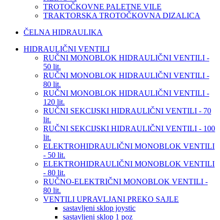
TROTOČKOVNE PALETNE VILE
TRAKTORSKA TROTOČKOVNA DIZALICA
ČELNA HIDRAULIKA
HIDRAULIČNI VENTILI
RUČNI MONOBLOK HIDRAULIČNI VENTILI -
50 lit.
RUČNI MONOBLOK HIDRAULIČNI VENTILI -
80 lit.
RUČNI MONOBLOK HIDRAULIČNI VENTILI -
120 lit.
RUČNI SEKCIJSKI HIDRAULIČNI VENTILI - 70
lit.
RUČNI SEKCIJSKI HIDRAULIČNI VENTILI - 100
lit.
ELEKTROHIDRAULIČNI MONOBLOK VENTILI
- 50 lit.
ELEKTROHIDRAULIČNI MONOBLOK VENTILI
- 80 lit.
RUČNO-ELEKTRIČNI MONOBLOK VENTILI -
80 lit.
VENTILI UPRAVLJANI PREKO SAJLE
sastavljeni sklop joystic
sastavljeni sklop 1 poz