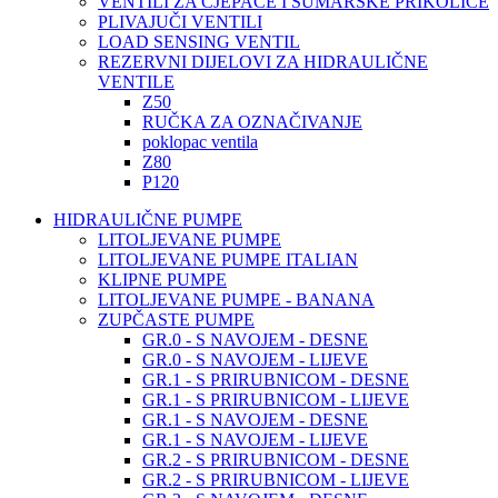
VENTILI ZA CJEPAČE I ŠUMARSKE PRIKOLICE
PLIVAJUČI VENTILI
LOAD SENSING VENTIL
REZERVNI DIJELOVI ZA HIDRAULIČNE
VENTILE
Z50
RUČKA ZA OZNAČIVANJE
poklopac ventila
Z80
P120
HIDRAULIČNE PUMPE
LITOLJEVANE PUMPE
LITOLJEVANE PUMPE ITALIAN
KLIPNE PUMPE
LITOLJEVANE PUMPE - BANANA
ZUPČASTE PUMPE
GR.0 - S NAVOJEM - DESNE
GR.0 - S NAVOJEM - LIJEVE
GR.1 - S PRIRUBNICOM - DESNE
GR.1 - S PRIRUBNICOM - LIJEVE
GR.1 - S NAVOJEM - DESNE
GR.1 - S NAVOJEM - LIJEVE
GR.2 - S PRIRUBNICOM - DESNE
GR.2 - S PRIRUBNICOM - LIJEVE