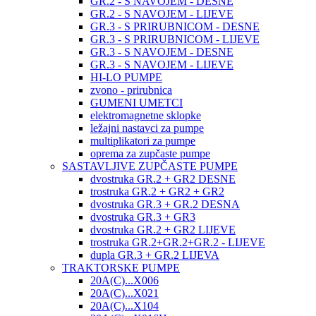
GR.2 - S NAVOJEM - DESNE
GR.2 - S NAVOJEM - LIJEVE
GR.3 - S PRIRUBNICOM - DESNE
GR.3 - S PRIRUBNICOM - LIJEVE
GR.3 - S NAVOJEM - DESNE
GR.3 - S NAVOJEM - LIJEVE
HI-LO PUMPE
zvono - prirubnica
GUMENI UMETCI
elektromagnetne sklopke
ležajni nastavci za pumpe
multiplikatori za pumpe
oprema za zupčaste pumpe
SASTAVLJIVE ZUPČASTE PUMPE
dvostruka GR.2 + GR2 DESNE
trostruka GR.2 + GR2 + GR2
dvostruka GR.3 + GR.2 DESNA
dvostruka GR.3 + GR3
dvostruka GR.2 + GR2 LIJEVE
trostruka GR.2+GR.2+GR.2 - LIJEVE
dupla GR.3 + GR.2 LIJEVA
TRAKTORSKE PUMPE
20A(C)...X006
20A(C)...X021
20A(C)...X104