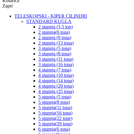
Košarica
Zapri
TELESKOPSKI - KIPER CILINDRI
STANDARD KUGLA
2 stupnja (3,5 ton)
2 stupnja(6 tona)
2 stupnja (9 tona)
2 stupnja (13 tona)
3 stupnja (5 tona)
3 stupnja (8 tona)
3 stupnja (11 tona)
3 stupnja (16 tona)
4 stupnja (7 tona)
4 stupnja (10 tona)
4 stupnja (14 tona)
4 stupnja (20 tona)
4 stupnja (25 tona)
5 stupnja (5 tona)
5 stupnja(8 tona)
5 stupnja(11 tona)
5 stupnja(16 tona)
5 stupnja(22 tone)
5 stupnja(29 tona)
6 stupnja(6 tona)