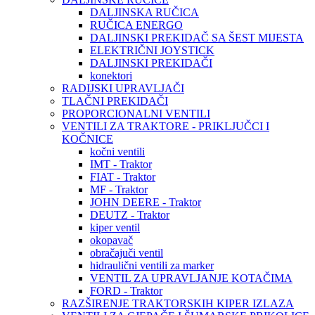
DALJINSKA RUČICA
RUČICA ENERGO
DALJINSKI PREKIDAČ SA ŠEST MIJESTA
ELEKTRIČNI JOYSTICK
DALJINSKI PREKIDAČI
konektori
RADIJSKI UPRAVLJAČI
TLAČNI PREKIDAČI
PROPORCIONALNI VENTILI
VENTILI ZA TRAKTORE - PRIKLJUČCI I
KOČNICE
kočni ventili
IMT - Traktor
FIAT - Traktor
MF - Traktor
JOHN DEERE - Traktor
DEUTZ - Traktor
kiper ventil
okopavač
obračajuči ventil
hidraulični ventili za marker
VENTIL ZA UPRAVLJANJE KOTAČIMA
FORD - Traktor
RAZŠIRENJE TRAKTORSKIH KIPER IZLAZA