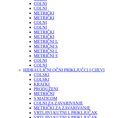
COLNI
COLNI
METRIČKI
METRIČKI
COLNI
COLNI
METRIČKI
METRIČKI
METRIČNI L
METRIČNI S
METRIČNI L
METRIČNI S
COLNI
COLNI
HIDRAULIČNI OČNI PRIKLJUČCI I CIJEVI
COLSKI
COLSKI
KRATKI
PRODUŽENI
METRIČNI
S MATICOM
COLNI ZA ZAVARIVANJE
METRIČKI ZA ZAVARIVANJE
VRTLJIVI KUTNI L PRIKLJUČAK
VRTLJIVI KUTNI S PRIKLJUČAK