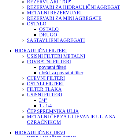
REZERVUARI 'TOP'
REZERVARI ZA HIDRAULIČNI AGREGAT
METALNI REZERVUARI
REZERVARI ZA MINI AGREGATE
OSTALO
OSTALO
DRUGO
SASTAVLJENI AGREGATI
HIDRAULIČNI FILTERI
USISNI FILTERI METALNI
POVRATNI FILTERI
povratni filteri
ulošci za povratni filter
CIJEVNI FILTERI
OSTALI FILTERI
FILTER TLAKA
USISNI FILTERI
3/4"
1 - 1/4
ČEP SPREMNIKA ULJA
METALNI ČEP ZA ULJEVANJE ULJA SA
OZRAČNIKOM
HIDRAULIČNE CIJEVI