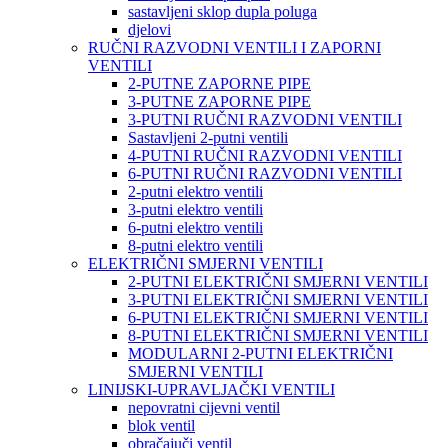
sastavljeni sklop dupla poluga
djelovi
RUČNI RAZVODNI VENTILI I ZAPORNI
VENTILI
2-PUTNE ZAPORNE PIPE
3-PUTNE ZAPORNE PIPE
3-PUTNI RUČNI RAZVODNI VENTILI
Sastavljeni 2-putni ventili
4-PUTNI RUČNI RAZVODNI VENTILI
6-PUTNI RUČNI RAZVODNI VENTILI
2-putni elektro ventili
3-putni elektro ventili
6-putni elektro ventili
8-putni elektro ventili
ELEKTRIČNI SMJERNI VENTILI
2-PUTNI ELEKTRIČNI SMJERNI VENTILI
3-PUTNI ELEKTRIČNI SMJERNI VENTILI
6-PUTNI ELEKTRIČNI SMJERNI VENTILI
8-PUTNI ELEKTRIČNI SMJERNI VENTILI
MODULARNI 2-PUTNI ELEKTRIČNI
SMJERNI VENTILI
LINIJSKI-UPRAVLJAČKI VENTILI
nepovratni cijevni ventil
blok ventil
obračajuči ventil