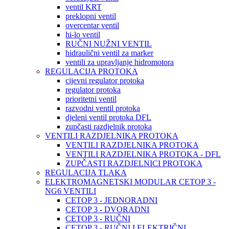
ventil KRT
preklopni ventil
overcentar ventil
hi-lo ventil
RUČNI NUŽNI VENTIL
hidraulični ventil za marker
ventili za upravljanje hidromotora
REGULACIJA PROTOKA
cijevni regulator protoka
regulator protoka
prioritetni ventil
razvodni ventil protoka
djeleni ventil protoka DFL
zupčasti razdjelnik protoka
VENTILI RAZDJELNIKA PROTOKA
VENTILI RAZDJELNIKA PROTOKA
VENTILI RAZDJELNIKA PROTOKA - DFL
ZUPČASTI RAZDJELNICI PROTOKA
REGULACIJA TLAKA
ELEKTROMAGNETSKI MODULAR CETOP 3 -
NG6 VENTILI
CETOP 3 - JEDNORADNI
CETOP 3 - DVORADNI
CETOP 3 - RUČNI
CETOP 3 - RUČNI I ELEKTRIČNI