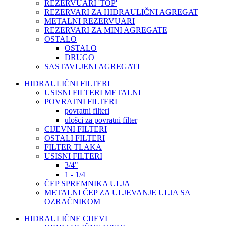
REZERVUARI 'TOP'
REZERVARI ZA HIDRAULIČNI AGREGAT
METALNI REZERVUARI
REZERVARI ZA MINI AGREGATE
OSTALO
OSTALO
DRUGO
SASTAVLJENI AGREGATI
HIDRAULIČNI FILTERI
USISNI FILTERI METALNI
POVRATNI FILTERI
povratni filteri
ulošci za povratni filter
CIJEVNI FILTERI
OSTALI FILTERI
FILTER TLAKA
USISNI FILTERI
3/4"
1 - 1/4
ČEP SPREMNIKA ULJA
METALNI ČEP ZA ULJEVANJE ULJA SA
OZRAČNIKOM
HIDRAULIČNE CIJEVI