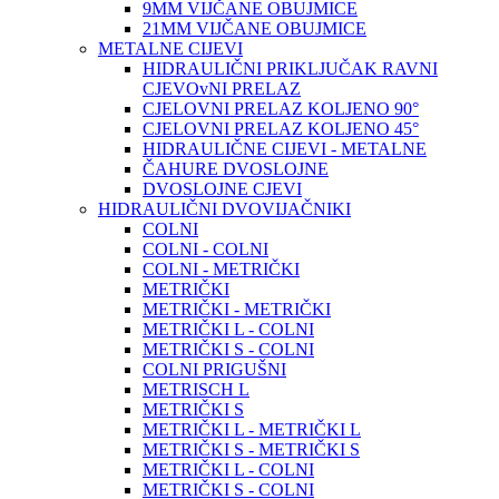
9MM VIJČANE OBUJMICE
21MM VIJČANE OBUJMICE
METALNE CIJEVI
HIDRAULIČNI PRIKLJUČAK RAVNI
CJEVOvNI PRELAZ
CJELOVNI PRELAZ KOLJENO 90°
CJELOVNI PRELAZ KOLJENO 45°
HIDRAULIČNE CIJEVI - METALNE
ČAHURE DVOSLOJNE
DVOSLOJNE CJEVI
HIDRAULIČNI DVOVIJAČNIKI
COLNI
COLNI - COLNI
COLNI - METRIČKI
METRIČKI
METRIČKI - METRIČKI
METRIČKI L - COLNI
METRIČKI S - COLNI
COLNI PRIGUŠNI
METRISCH L
METRIČKI S
METRIČKI L - METRIČKI L
METRIČKI S - METRIČKI S
METRIČKI L - COLNI
METRIČKI S - COLNI