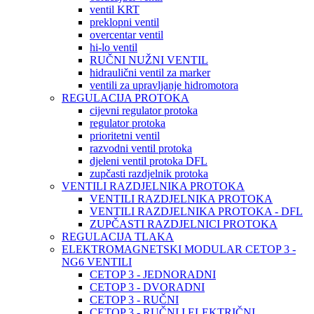
ventil KRT
preklopni ventil
overcentar ventil
hi-lo ventil
RUČNI NUŽNI VENTIL
hidraulični ventil za marker
ventili za upravljanje hidromotora
REGULACIJA PROTOKA
cijevni regulator protoka
regulator protoka
prioritetni ventil
razvodni ventil protoka
djeleni ventil protoka DFL
zupčasti razdjelnik protoka
VENTILI RAZDJELNIKA PROTOKA
VENTILI RAZDJELNIKA PROTOKA
VENTILI RAZDJELNIKA PROTOKA - DFL
ZUPČASTI RAZDJELNICI PROTOKA
REGULACIJA TLAKA
ELEKTROMAGNETSKI MODULAR CETOP 3 -
NG6 VENTILI
CETOP 3 - JEDNORADNI
CETOP 3 - DVORADNI
CETOP 3 - RUČNI
CETOP 3 - RUČNI I ELEKTRIČNI