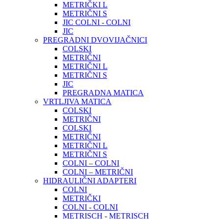
METRIČKI L
METRIČNI S
JIC COLNI - COLNI
JIC
PREGRADNI DVOVIJAČNICI
COLSKI
METRIČNI
METRIČNI L
METRIČNI S
JIC
PREGRADNA MATICA
VRTLJIVA MATICA
COLSKI
METRIČNI
COLSKI
METRIČNI
METRIČNI L
METRIČNI S
COLNI – COLNI
COLNI – METRIČNI
HIDRAULIČNI ADAPTERI
COLNI
METRIČKI
COLNI - COLNI
METRISCH - METRISCH