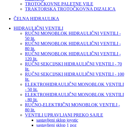
TROTOČKOVNE PALETNE VILE
TRAKTORSKA TROTOČKOVNA DIZALICA
ČELNA HIDRAULIKA
HIDRAULIČNI VENTILI
RUČNI MONOBLOK HIDRAULIČNI VENTILI -
50 lit.
RUČNI MONOBLOK HIDRAULIČNI VENTILI -
80 lit.
RUČNI MONOBLOK HIDRAULIČNI VENTILI -
120 lit.
RUČNI SEKCIJSKI HIDRAULIČNI VENTILI - 70
lit.
RUČNI SEKCIJSKI HIDRAULIČNI VENTILI - 100
lit.
ELEKTROHIDRAULIČNI MONOBLOK VENTILI
- 50 lit.
ELEKTROHIDRAULIČNI MONOBLOK VENTILI
- 80 lit.
RUČNO-ELEKTRIČNI MONOBLOK VENTILI -
80 lit.
VENTILI UPRAVLJANI PREKO SAJLE
sastavljeni sklop joystic
sastavljeni sklop 1 poz