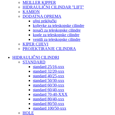
MEILLER KIPPER
HIDRAULIČNI CILINDAR ''LIFT''
KAMION
DODATNA OPREMA
uljni priključki
koljevke za teleskopske cilindre
nosači za teleskopske cilindre
kugle za teleskopske cilindre
ventili za teleskopske cilindre
KIPER CIJEVI
PROJEKTIRANJE CILINDRA
HIDRAULIČNI CILINDRI
STANDARD
standard 25/16-xxx
standard 32/20-xxx
standard 40/25-xxx
standard 50/30-xxx
standard 60/30-xxx
standard 60/40-xxx
standard 70-40-XXX
standard 80/40-xxx
standard 80/50-xxx
standard 100/50-xxx
HOLE