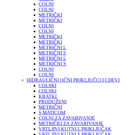
COLNI
COLNI
METRIČKI
METRIČKI
COLNI
COLNI
METRIČKI
METRIČKI
METRIČNI L
METRIČNI S
METRIČNI L
METRIČNI S
COLNI
COLNI
HIDRAULIČNI OČNI PRIKLJUČCI I CIJEVI
COLSKI
COLSKI
KRATKI
PRODUŽENI
METRIČNI
S MATICOM
COLNI ZA ZAVARIVANJE
METRIČKI ZA ZAVARIVANJE
VRTLJIVI KUTNI L PRIKLJUČAK
VRTLJIVI KUTNI S PRIKLJUČAK