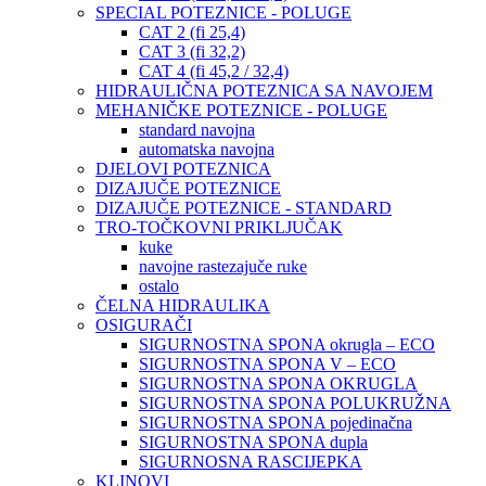
SPECIAL POTEZNICE - POLUGE
CAT 2 (fi 25,4)
CAT 3 (fi 32,2)
CAT 4 (fi 45,2 / 32,4)
HIDRAULIČNA POTEZNICA SA NAVOJEM
MEHANIČKE POTEZNICE - POLUGE
standard navojna
automatska navojna
DJELOVI POTEZNICA
DIZAJUČE POTEZNICE
DIZAJUČE POTEZNICE - STANDARD
TRO-TOČKOVNI PRIKLJUČAK
kuke
navojne rastezajuče ruke
ostalo
ČELNA HIDRAULIKA
OSIGURAČI
SIGURNOSTNA SPONA okrugla – ECO
SIGURNOSTNA SPONA V – ECO
SIGURNOSTNA SPONA OKRUGLA
SIGURNOSTNA SPONA POLUKRUŽNA
SIGURNOSTNA SPONA pojedinačna
SIGURNOSTNA SPONA dupla
SIGURNOSNA RASCIJEPKA
KLINOVI