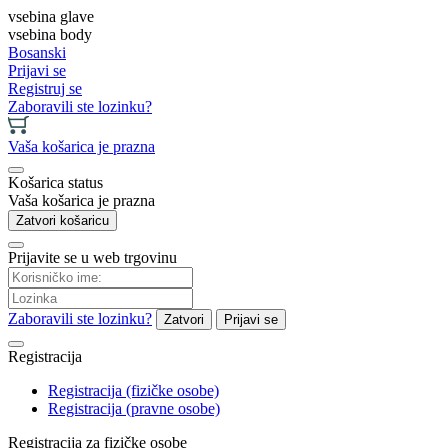
vsebina glave
vsebina body
Bosanski
Prijavi se
Registruj se
Zaboravili ste lozinku?
Vaša košarica je prazna
Košarica status
Vaša košarica je prazna
Zatvori košaricu
Prijavite se u web trgovinu
Zaboravili ste lozinku?
Zatvori
Prijavi se
Registracija
Registracija (fizičke osobe)
Registracija (pravne osobe)
Registracija za fizičke osobe