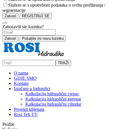
Slažem se s upotrebom podataka u svrhu profiliranja /
segmentacije
Zatvori
REGISTRUJ SE
Zaboravili ste lozinku?
Zatvori
Pošaljite mi novu lozinku
TRAŽI
O nama
GDJE SMO
Kontakt
Izračuni u hidraulici
Kalkulacija hidraulični cjepac
Kalkulacija hidraulični agregat
Kalkulacija hidraulični cilindar
Projekti klijenata
Rosi Teh TV
Profile