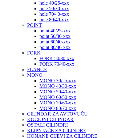
hole 40/25-xxx
hole 50/30-xxx
hole 70/40-xxx
hole 80/40-xxx
POINT
point 40/25-xxx
point 50/30-xxx
point 60/40-xxx
point 80/40-xxx
FORK
FORK 50/30-xxx
FORK 70/40-xxx
FLANGE
MONO
MONO 30/25-xxx
MONO 40/30-xxx
MONO 50/40-xxx
MONO 60/50-xxx
MONO 70/60-xxx
MONO 80/70-xxx
CILINDAR ZA AVTOVUČU
KOČIONI CILINDAR
OSTALI CILINDRI
KLIPNJAČE ZA CILINDRE
HONANE CIJEVI ZA CILINDRE