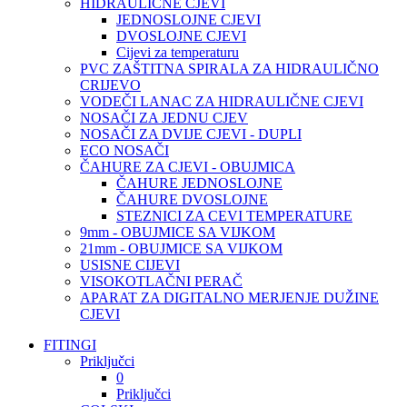
HIDRAULIČNE CJEVI
JEDNOSLOJNE CJEVI
DVOSLOJNE CJEVI
Cijevi za temperaturu
PVC ZAŠTITNA SPIRALA ZA HIDRAULIČNO
CRIJEVO
VODEČI LANAC ZA HIDRAULIČNE CJEVI
NOSAČI ZA JEDNU CJEV
NOSAČI ZA DVIJE CJEVI - DUPLI
ECO NOSAČI
ČAHURE ZA CJEVI - OBUJMICA
ČAHURE JEDNOSLOJNE
ČAHURE DVOSLOJNE
STEZNICI ZA CEVI TEMPERATURE
9mm - OBUJMICE SA VIJKOM
21mm - OBUJMICE SA VIJKOM
USISNE CIJEVI
VISOKOTLAČNI PERAČ
APARAT ZA DIGITALNO MERJENJE DUŽINE
CJEVI
FITINGI
Priključci
0
Priključci