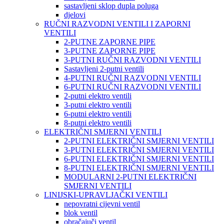
sastavljeni sklop dupla poluga
djelovi
RUČNI RAZVODNI VENTILI I ZAPORNI
VENTILI
2-PUTNE ZAPORNE PIPE
3-PUTNE ZAPORNE PIPE
3-PUTNI RUČNI RAZVODNI VENTILI
Sastavljeni 2-putni ventili
4-PUTNI RUČNI RAZVODNI VENTILI
6-PUTNI RUČNI RAZVODNI VENTILI
2-putni elektro ventili
3-putni elektro ventili
6-putni elektro ventili
8-putni elektro ventili
ELEKTRIČNI SMJERNI VENTILI
2-PUTNI ELEKTRIČNI SMJERNI VENTILI
3-PUTNI ELEKTRIČNI SMJERNI VENTILI
6-PUTNI ELEKTRIČNI SMJERNI VENTILI
8-PUTNI ELEKTRIČNI SMJERNI VENTILI
MODULARNI 2-PUTNI ELEKTRIČNI
SMJERNI VENTILI
LINIJSKI-UPRAVLJAČKI VENTILI
nepovratni cijevni ventil
blok ventil
obračajuči ventil