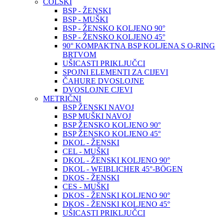
COLSKI
BSP - ŽENSKI
BSP - MUŠKI
BSP - ŽENSKO KOLJENO 90°
BSP - ŽENSKO KOLJENO 45°
90° KOMPAKTNA BSP KOLJENA S O-RING
BRTVOM
UŠICASTI PRIKLJUČCI
SPOJNI ELEMENTI ZA CIJEVI
ČAHURE DVOSLOJNE
DVOSLOJNE CJEVI
METRIČNI
BSP ŽENSKI NAVOJ
BSP MUŠKI NAVOJ
BSP ŽENSKO KOLJENO 90°
BSP ŽENSKO KOLJENO 45°
DKOL - ŽENSKI
CEL - MUŠKI
DKOL - ŽENSKI KOLJENO 90°
DKOL - WEIBLICHER 45°-BÖGEN
DKOS - ŽENSKI
CES - MUŠKI
DKOS - ŽENSKI KOLJENO 90°
DKOS - ŽENSKI KOLJENO 45°
UŠICASTI PRIKLJUČCI