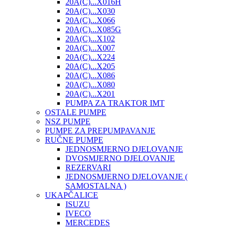
20A(C)...X016H
20A(C)...X030
20A(C)...X066
20A(C)...X085G
20A(C)...X102
20A(C)...X007
20A(C)...X224
20A(C)...X205
20A(C)...X086
20A(C)...X080
20A(C)...X201
PUMPA ZA TRAKTOR IMT
OSTALE PUMPE
NSZ PUMPE
PUMPE ZA PREPUMPAVANJE
RUČNE PUMPE
JEDNOSMJERNO DJELOVANJE
DVOSMJERNO DJELOVANJE
REZERVARI
JEDNOSMJERNO DJELOVANJE (
SAMOSTALNA )
UKAPČALICE
ISUZU
IVECO
MERCEDES