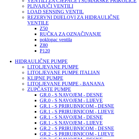
VENTILI ZA CJEPAČE I ŠUMARSKE PRIKOLICE
PLIVAJUČI VENTILI
LOAD SENSING VENTIL
REZERVNI DIJELOVI ZA HIDRAULIČNE
VENTILE
Z50
RUČKA ZA OZNAČIVANJE
poklopac ventila
Z80
P120
HIDRAULIČNE PUMPE
LITOLJEVANE PUMPE
LITOLJEVANE PUMPE ITALIAN
KLIPNE PUMPE
LITOLJEVANE PUMPE - BANANA
ZUPČASTE PUMPE
GR.0 - S NAVOJEM - DESNE
GR.0 - S NAVOJEM - LIJEVE
GR.1 - S PRIRUBNICOM - DESNE
GR.1 - S PRIRUBNICOM - LIJEVE
GR.1 - S NAVOJEM - DESNE
GR.1 - S NAVOJEM - LIJEVE
GR.2 - S PRIRUBNICOM - DESNE
GR.2 - S PRIRUBNICOM - LIJEVE