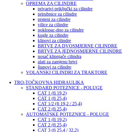
OPREMA ZA CILINDRE
privarivi priključki za cilindre
prirubnice za cilindre
prsteni za cilindre
vilice za cilindre
poklopac-dno za cilindre
kugle za cilindre
klipovi za cilindre
BRTVE ZA DVOSMJERNE CILINDRE
BRTVE ZA JEDNOSMJERNE CILINDRE
nosač klipnjače cilindra
alati za zamjenu brtvi
štapovi za cilindre
VOLANSKI CILINDRI ZA TRAKTORE
TRO-TOČKOVNA HIDRAULIKA
STANDARD POTEZNICE - POLUGE
CAT 1 (fi 19,2)
CAT 1 (fi 25,4)
CAT 1/2 (fi 19,2 / 25,4)
CAT 2 (fi 25,4)
AUTOMATSKE POTEZNICE - POLUGE
CAT 1 (fi 19,2)
CAT 2 (fi 25,4)
CAT 3 (fi 25,4 / 32,2)