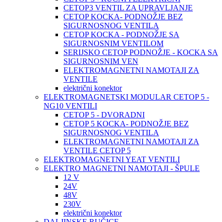
CETOP3 VENTIL ZA UPRAVLJANJE
CETOP KOCKA- PODNOŽJE BEZ
SIGURNOSNOG VENTILA
CETOP KOCKA - PODNOŽJE SA
SIGURNOSNIM VENTILOM
SERIJSKO CETOP PODNOŽJE - KOCKA SA
SIGURNOSNIM VEN
ELEKTROMAGNETNI NAMOTAJI ZA
VENTILE
električni konektor
ELEKTROMAGNETSKI MODULAR CETOP 5 -
NG10 VENTILI
CETOP 5 - DVORADNI
CETOP 5 KOCKA- PODNOŽJE BEZ
SIGURNOSNOG VENTILA
ELEKTROMAGNETNI NAMOTAJI ZA
VENTILE CETOP 5
ELEKTROMAGNETNI YEAT VENTILI
ELEKTRO MAGNETNI NAMOTAJI - ŠPULE
12 V
24V
48V
230V
električni konektor
DALJINSKE RUČICE