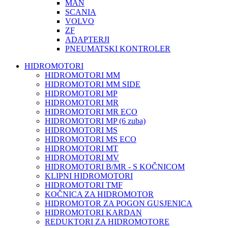
MAN
SCANIA
VOLVO
ZF
ADAPTERJI
PNEUMATSKI KONTROLER
HIDROMOTORI
HIDROMOTORI MM
HIDROMOTORI MM SIDE
HIDROMOTORI MP
HIDROMOTORI MR
HIDROMOTORI MR ECO
HIDROMOTORI MP (6 zuba)
HIDROMOTORI MS
HIDROMOTORI MS ECO
HIDROMOTORI MT
HIDROMOTORI MV
HIDROMOTORI B/MR - S KOČNICOM
KLIPNI HIDROMOTORI
HIDROMOTORI TMF
KOČNICA ZA HIDROMOTOR
HIDROMOTOR ZA POGON GUSJENICA
HIDROMOTORI KARDAN
REDUKTORI ZA HIDROMOTORE