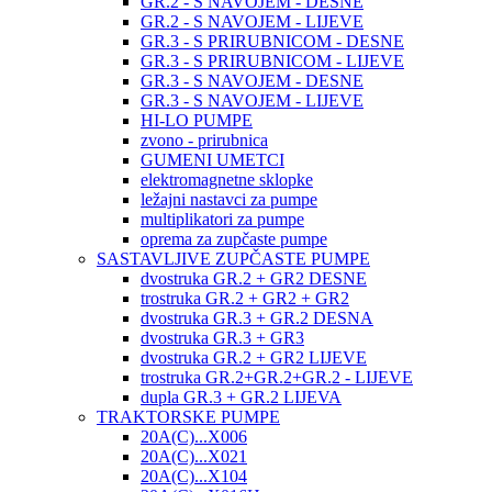
GR.2 - S NAVOJEM - DESNE
GR.2 - S NAVOJEM - LIJEVE
GR.3 - S PRIRUBNICOM - DESNE
GR.3 - S PRIRUBNICOM - LIJEVE
GR.3 - S NAVOJEM - DESNE
GR.3 - S NAVOJEM - LIJEVE
HI-LO PUMPE
zvono - prirubnica
GUMENI UMETCI
elektromagnetne sklopke
ležajni nastavci za pumpe
multiplikatori za pumpe
oprema za zupčaste pumpe
SASTAVLJIVE ZUPČASTE PUMPE
dvostruka GR.2 + GR2 DESNE
trostruka GR.2 + GR2 + GR2
dvostruka GR.3 + GR.2 DESNA
dvostruka GR.3 + GR3
dvostruka GR.2 + GR2 LIJEVE
trostruka GR.2+GR.2+GR.2 - LIJEVE
dupla GR.3 + GR.2 LIJEVA
TRAKTORSKE PUMPE
20A(C)...X006
20A(C)...X021
20A(C)...X104