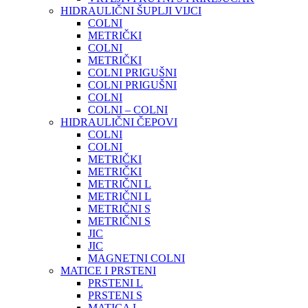
HIDRAULIČNI ŠUPLJI VIJCI
COLNI
METRIČKI
COLNI
METRIČKI
COLNI PRIGUŠNI
COLNI PRIGUŠNI
COLNI
COLNI – COLNI
HIDRAULIČNI ČEPOVI
COLNI
COLNI
METRIČKI
METRIČKI
METRIČNI L
METRIČNI L
METRIČNI S
METRIČNI S
JIC
JIC
MAGNETNI COLNI
MATICE I PRSTENI
PRSTENI L
PRSTENI S
MATICA L