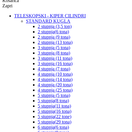
Košarica
Zapri
TELESKOPSKI - KIPER CILINDRI
STANDARD KUGLA
2 stupnja (3,5 ton)
2 stupnja(6 tona)
2 stupnja (9 tona)
2 stupnja (13 tona)
3 stupnja (5 tona)
3 stupnja (8 tona)
3 stupnja (11 tona)
3 stupnja (16 tona)
4 stupnja (7 tona)
4 stupnja (10 tona)
4 stupnja (14 tona)
4 stupnja (20 tona)
4 stupnja (25 tona)
5 stupnja (5 tona)
5 stupnja(8 tona)
5 stupnja(11 tona)
5 stupnja(16 tona)
5 stupnja(22 tone)
5 stupnja(29 tona)
6 stupnja(6 tona)