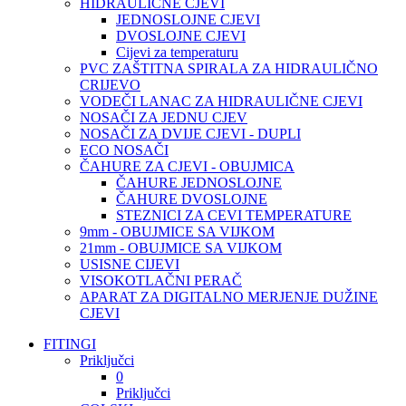
HIDRAULIČNE CJEVI
JEDNOSLOJNE CJEVI
DVOSLOJNE CJEVI
Cijevi za temperaturu
PVC ZAŠTITNA SPIRALA ZA HIDRAULIČNO
CRIJEVO
VODEČI LANAC ZA HIDRAULIČNE CJEVI
NOSAČI ZA JEDNU CJEV
NOSAČI ZA DVIJE CJEVI - DUPLI
ECO NOSAČI
ČAHURE ZA CJEVI - OBUJMICA
ČAHURE JEDNOSLOJNE
ČAHURE DVOSLOJNE
STEZNICI ZA CEVI TEMPERATURE
9mm - OBUJMICE SA VIJKOM
21mm - OBUJMICE SA VIJKOM
USISNE CIJEVI
VISOKOTLAČNI PERAČ
APARAT ZA DIGITALNO MERJENJE DUŽINE
CJEVI
FITINGI
Priključci
0
Priključci