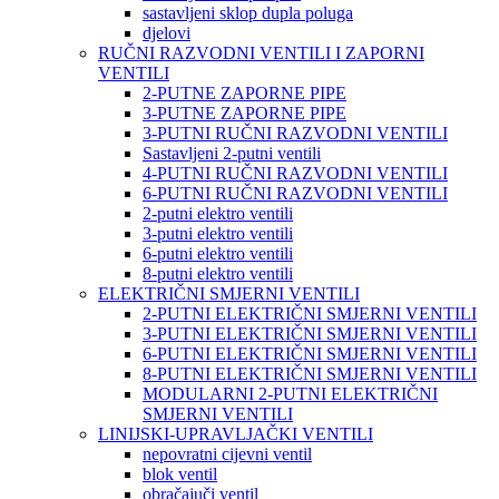
sastavljeni sklop dupla poluga
djelovi
RUČNI RAZVODNI VENTILI I ZAPORNI
VENTILI
2-PUTNE ZAPORNE PIPE
3-PUTNE ZAPORNE PIPE
3-PUTNI RUČNI RAZVODNI VENTILI
Sastavljeni 2-putni ventili
4-PUTNI RUČNI RAZVODNI VENTILI
6-PUTNI RUČNI RAZVODNI VENTILI
2-putni elektro ventili
3-putni elektro ventili
6-putni elektro ventili
8-putni elektro ventili
ELEKTRIČNI SMJERNI VENTILI
2-PUTNI ELEKTRIČNI SMJERNI VENTILI
3-PUTNI ELEKTRIČNI SMJERNI VENTILI
6-PUTNI ELEKTRIČNI SMJERNI VENTILI
8-PUTNI ELEKTRIČNI SMJERNI VENTILI
MODULARNI 2-PUTNI ELEKTRIČNI
SMJERNI VENTILI
LINIJSKI-UPRAVLJAČKI VENTILI
nepovratni cijevni ventil
blok ventil
obračajuči ventil