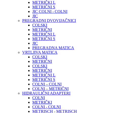
METRIČKI L
METRIČNI S
JIC COLNI - COLNI
JIC
PREGRADNI DVOVIJAČNICI
COLSKI
METRIČNI
METRIČNI L
METRIČNI S
JIC
PREGRADNA MATICA
VRTLJIVA MATICA
COLSKI
METRIČNI
COLSKI
METRIČNI
METRIČNI L
METRIČNI S
COLNI – COLNI
COLNI – METRIČNI
HIDRAULIČNI ADAPTERI
COLNI
METRIČKI
COLNI - COLNI
METRISCH - METRISCH