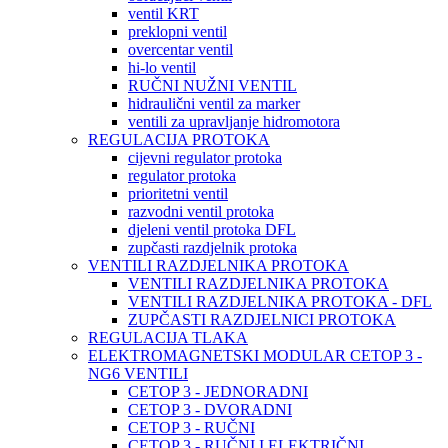
ventil KRT
preklopni ventil
overcentar ventil
hi-lo ventil
RUČNI NUŽNI VENTIL
hidraulični ventil za marker
ventili za upravljanje hidromotora
REGULACIJA PROTOKA
cijevni regulator protoka
regulator protoka
prioritetni ventil
razvodni ventil protoka
djeleni ventil protoka DFL
zupčasti razdjelnik protoka
VENTILI RAZDJELNIKA PROTOKA
VENTILI RAZDJELNIKA PROTOKA
VENTILI RAZDJELNIKA PROTOKA - DFL
ZUPČASTI RAZDJELNICI PROTOKA
REGULACIJA TLAKA
ELEKTROMAGNETSKI MODULAR CETOP 3 -
NG6 VENTILI
CETOP 3 - JEDNORADNI
CETOP 3 - DVORADNI
CETOP 3 - RUČNI
CETOP 3 - RUČNI I ELEKTRIČNI