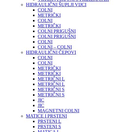
HIDRAULIČNI ŠUPLJI VIJCI
COLNI
METRIČKI
COLNI
METRIČKI
COLNI PRIGUŠNI
COLNI PRIGUŠNI
COLNI
COLNI – COLNI
HIDRAULIČNI ČEPOVI
COLNI
COLNI
METRIČKI
METRIČKI
METRIČNI L
METRIČNI L
METRIČNI S
METRIČNI S
JIC
JIC
MAGNETNI COLNI
MATICE I PRSTENI
PRSTENI L
PRSTENI S
MATICA L