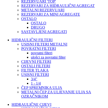
REZERVUARI 'TOP'
REZERVARI ZA HIDRAULIČNI AGREGAT
METALNI REZERVUARI
REZERVARI ZA MINI AGREGATE
OSTALO
OSTALO
DRUGO
SASTAVLJENI AGREGATI
HIDRAULIČNI FILTERI
USISNI FILTERI METALNI
POVRATNI FILTERI
povratni filteri
ulošci za povratni filter
CIJEVNI FILTERI
OSTALI FILTERI
FILTER TLAKA
USISNI FILTERI
3/4"
1 - 1/4
ČEP SPREMNIKA ULJA
METALNI ČEP ZA ULJEVANJE ULJA SA
OZRAČNIKOM
HIDRAULIČNE CIJEVI