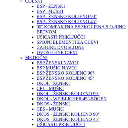
COLSKI
BSP - ŽENSKI
BSP - MUŠKI
BSP - ŽENSKO KOLJENO 90°
BSP - ŽENSKO KOLJENO 45°
90° KOMPAKTNA BSP KOLJENA S O-RING
BRTVOM
UŠICASTI PRIKLJUČCI
SPOJNI ELEMENTI ZA CIJEVI
ČAHURE DVOSLOJNE
DVOSLOJNE CJEVI
METRIČNI
BSP ŽENSKI NAVOJ
BSP MUŠKI NAVOJ
BSP ŽENSKO KOLJENO 90°
BSP ŽENSKO KOLJENO 45°
DKOL - ŽENSKI
CEL - MUŠKI
DKOL - ŽENSKI KOLJENO 90°
DKOL - WEIBLICHER 45°-BÖGEN
DKOS - ŽENSKI
CES - MUŠKI
DKOS - ŽENSKI KOLJENO 90°
DKOS - ŽENSKI KOLJENO 45°
UŠICASTI PRIKLJUČCI