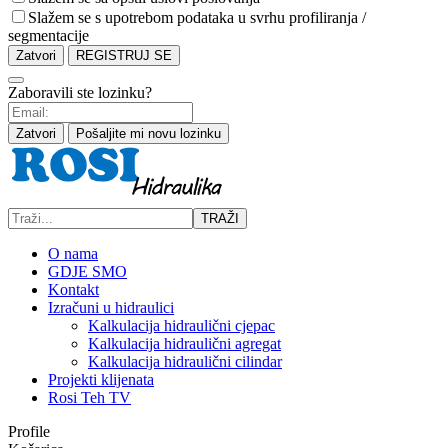
Slažem se s upotrebom podataka u svrhu profiliranja /
segmentacije
Zatvori
REGISTRUJ SE
Zaboravili ste lozinku?
Zatvori
Pošaljite mi novu lozinku
TRAŽI
O nama
GDJE SMO
Kontakt
Izračuni u hidraulici
Kalkulacija hidraulični cjepac
Kalkulacija hidraulični agregat
Kalkulacija hidraulični cilindar
Projekti klijenata
Rosi Teh TV
Profile