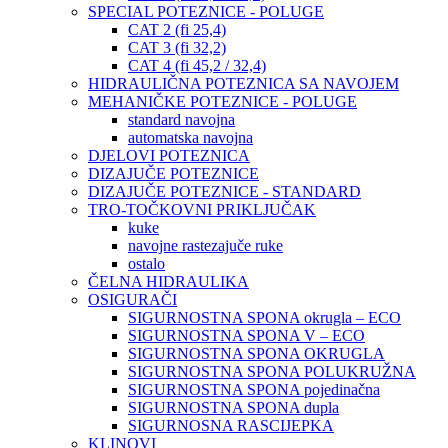
SPECIAL POTEZNICE - POLUGE
CAT 2 (fi 25,4)
CAT 3 (fi 32,2)
CAT 4 (fi 45,2 / 32,4)
HIDRAULIČNA POTEZNICA SA NAVOJEM
MEHANIČKE POTEZNICE - POLUGE
standard navojna
automatska navojna
DJELOVI POTEZNICA
DIZAJUČE POTEZNICE
DIZAJUČE POTEZNICE - STANDARD
TRO-TOČKOVNI PRIKLJUČAK
kuke
navojne rastezajuče ruke
ostalo
ČELNA HIDRAULIKA
OSIGURAČI
SIGURNOSTNA SPONA okrugla – ECO
SIGURNOSTNA SPONA V – ECO
SIGURNOSTNA SPONA OKRUGLA
SIGURNOSTNA SPONA POLUKRUŽNA
SIGURNOSTNA SPONA pojedinačna
SIGURNOSTNA SPONA dupla
SIGURNOSNA RASCIJEPKA
KLINOVI