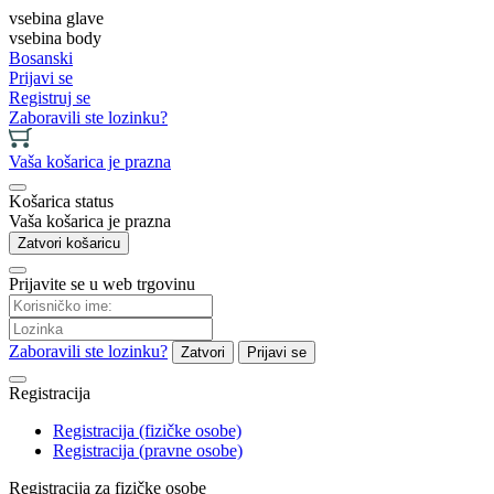
vsebina glave
vsebina body
Bosanski
Prijavi se
Registruj se
Zaboravili ste lozinku?
Vaša košarica je prazna
Košarica status
Vaša košarica je prazna
Zatvori košaricu
Prijavite se u web trgovinu
Zaboravili ste lozinku?
Zatvori
Prijavi se
Registracija
Registracija (fizičke osobe)
Registracija (pravne osobe)
Registracija za fizičke osobe