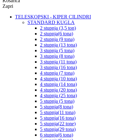
Košarica
Zapri
TELESKOPSKI - KIPER CILINDRI
STANDARD KUGLA
2 stupnja (3,5 ton)
2 stupnja(6 tona)
2 stupnja (9 tona)
2 stupnja (13 tona)
3 stupnja (5 tona)
3 stupnja (8 tona)
3 stupnja (11 tona)
3 stupnja (16 tona)
4 stupnja (7 tona)
4 stupnja (10 tona)
4 stupnja (14 tona)
4 stupnja (20 tona)
4 stupnja (25 tona)
5 stupnja (5 tona)
5 stupnja(8 tona)
5 stupnja(11 tona)
5 stupnja(16 tona)
5 stupnja(22 tone)
5 stupnja(29 tona)
6 stupnja(6 tona)