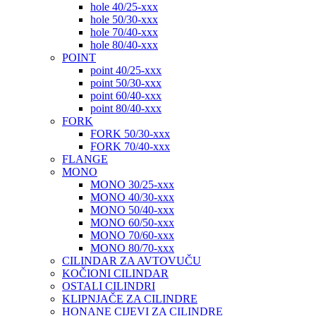
hole 40/25-xxx
hole 50/30-xxx
hole 70/40-xxx
hole 80/40-xxx
POINT
point 40/25-xxx
point 50/30-xxx
point 60/40-xxx
point 80/40-xxx
FORK
FORK 50/30-xxx
FORK 70/40-xxx
FLANGE
MONO
MONO 30/25-xxx
MONO 40/30-xxx
MONO 50/40-xxx
MONO 60/50-xxx
MONO 70/60-xxx
MONO 80/70-xxx
CILINDAR ZA AVTOVUČU
KOČIONI CILINDAR
OSTALI CILINDRI
KLIPNJAČE ZA CILINDRE
HONANE CIJEVI ZA CILINDRE