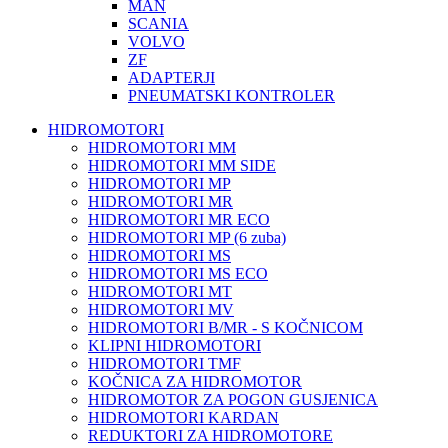
MAN
SCANIA
VOLVO
ZF
ADAPTERJI
PNEUMATSKI KONTROLER
HIDROMOTORI
HIDROMOTORI MM
HIDROMOTORI MM SIDE
HIDROMOTORI MP
HIDROMOTORI MR
HIDROMOTORI MR ECO
HIDROMOTORI MP (6 zuba)
HIDROMOTORI MS
HIDROMOTORI MS ECO
HIDROMOTORI MT
HIDROMOTORI MV
HIDROMOTORI B/MR - S KOČNICOM
KLIPNI HIDROMOTORI
HIDROMOTORI TMF
KOČNICA ZA HIDROMOTOR
HIDROMOTOR ZA POGON GUSJENICA
HIDROMOTORI KARDAN
REDUKTORI ZA HIDROMOTORE