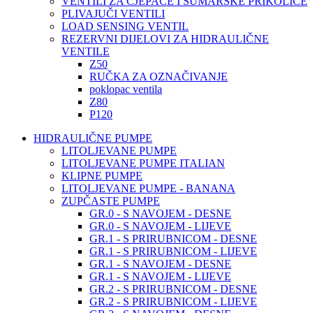
VENTILI ZA CJEPAČE I ŠUMARSKE PRIKOLICE
PLIVAJUČI VENTILI
LOAD SENSING VENTIL
REZERVNI DIJELOVI ZA HIDRAULIČNE
VENTILE
Z50
RUČKA ZA OZNAČIVANJE
poklopac ventila
Z80
P120
HIDRAULIČNE PUMPE
LITOLJEVANE PUMPE
LITOLJEVANE PUMPE ITALIAN
KLIPNE PUMPE
LITOLJEVANE PUMPE - BANANA
ZUPČASTE PUMPE
GR.0 - S NAVOJEM - DESNE
GR.0 - S NAVOJEM - LIJEVE
GR.1 - S PRIRUBNICOM - DESNE
GR.1 - S PRIRUBNICOM - LIJEVE
GR.1 - S NAVOJEM - DESNE
GR.1 - S NAVOJEM - LIJEVE
GR.2 - S PRIRUBNICOM - DESNE
GR.2 - S PRIRUBNICOM - LIJEVE