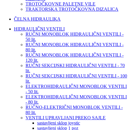
TROTOČKOVNE PALETNE VILE
TRAKTORSKA TROTOČKOVNA DIZALICA
ČELNA HIDRAULIKA
HIDRAULIČNI VENTILI
RUČNI MONOBLOK HIDRAULIČNI VENTILI -
50 lit.
RUČNI MONOBLOK HIDRAULIČNI VENTILI -
80 lit.
RUČNI MONOBLOK HIDRAULIČNI VENTILI -
120 lit.
RUČNI SEKCIJSKI HIDRAULIČNI VENTILI - 70
lit.
RUČNI SEKCIJSKI HIDRAULIČNI VENTILI - 100
lit.
ELEKTROHIDRAULIČNI MONOBLOK VENTILI
- 50 lit.
ELEKTROHIDRAULIČNI MONOBLOK VENTILI
- 80 lit.
RUČNO-ELEKTRIČNI MONOBLOK VENTILI -
80 lit.
VENTILI UPRAVLJANI PREKO SAJLE
sastavljeni sklop joystic
sastavljeni sklop 1 poz