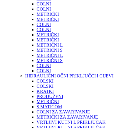
COLNI
COLNI
METRIČKI
METRIČKI
COLNI
COLNI
METRIČKI
METRIČKI
METRIČNI L
METRIČNI S
METRIČNI L
METRIČNI S
COLNI
COLNI
HIDRAULIČNI OČNI PRIKLJUČCI I CIJEVI
COLSKI
COLSKI
KRATKI
PRODUŽENI
METRIČNI
S MATICOM
COLNI ZA ZAVARIVANJE
METRIČKI ZA ZAVARIVANJE
VRTLJIVI KUTNI L PRIKLJUČAK
VRTLJIVI KUTNI S PRIKLJUČAK