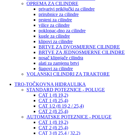
OPREMA ZA CILINDRE
privarivi priključki za cilindre
prirubnice za cilindre
prsteni za cilindre
vilice za cilindre
poklopac-dno za cilindre
kugle za cilindre
klipovi za cilindre
BRTVE ZA DVOSMJERNE CILINDRE
BRTVE ZA JEDNOSMJERNE CILINDRE
nosač klipnjače cilindra
alati za zamjenu brtvi
štapovi za cilindre
VOLANSKI CILINDRI ZA TRAKTORE
TRO-TOČKOVNA HIDRAULIKA
STANDARD POTEZNICE - POLUGE
CAT 1 (fi 19,2)
CAT 1 (fi 25,4)
CAT 1/2 (fi 19,2 / 25,4)
CAT 2 (fi 25,4)
AUTOMATSKE POTEZNICE - POLUGE
CAT 1 (fi 19,2)
CAT 2 (fi 25,4)
CAT 3 (fi 25,4 / 32,2)