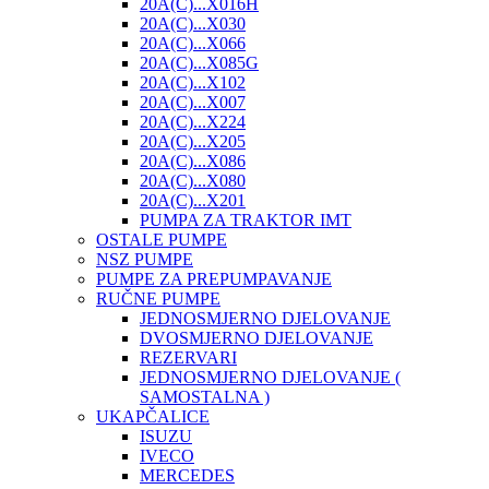
20A(C)...X016H
20A(C)...X030
20A(C)...X066
20A(C)...X085G
20A(C)...X102
20A(C)...X007
20A(C)...X224
20A(C)...X205
20A(C)...X086
20A(C)...X080
20A(C)...X201
PUMPA ZA TRAKTOR IMT
OSTALE PUMPE
NSZ PUMPE
PUMPE ZA PREPUMPAVANJE
RUČNE PUMPE
JEDNOSMJERNO DJELOVANJE
DVOSMJERNO DJELOVANJE
REZERVARI
JEDNOSMJERNO DJELOVANJE (
SAMOSTALNA )
UKAPČALICE
ISUZU
IVECO
MERCEDES