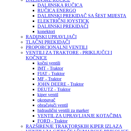
DALJINSKA RUČICA
RUČICA ENERGO
DALJINSKI PREKIDAČ SA ŠEST MIJESTA
ELEKTRIČNI JOYSTICK
DALJINSKI PREKIDAČI
konektori
RADIJSKI UPRAVLJAČI
TLAČNI PREKIDAČI
PROPORCIONALNI VENTILI
VENTILI ZA TRAKTORE - PRIKLJUČCI I
KOČNICE
kočni ventili
IMT - Traktor
FIAT - Traktor
MF - Traktor
JOHN DEERE - Traktor
DEUTZ - Traktor
kiper ventil
okopavač
obračajuči ventil
hidraulični ventili za marker
VENTIL ZA UPRAVLJANJE KOTAČIMA
FORD - Traktor
RAZŠIRENJE TRAKTORSKIH KIPER IZLAZA