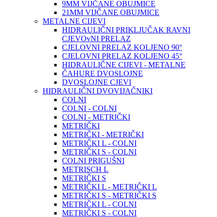
9MM VIJČANE OBUJMICE
21MM VIJČANE OBUJMICE
METALNE CIJEVI
HIDRAULIČNI PRIKLJUČAK RAVNI
CJEVOvNI PRELAZ
CJELOVNI PRELAZ KOLJENO 90°
CJELOVNI PRELAZ KOLJENO 45°
HIDRAULIČNE CIJEVI - METALNE
ČAHURE DVOSLOJNE
DVOSLOJNE CJEVI
HIDRAULIČNI DVOVIJAČNIKI
COLNI
COLNI - COLNI
COLNI - METRIČKI
METRIČKI
METRIČKI - METRIČKI
METRIČKI L - COLNI
METRIČKI S - COLNI
COLNI PRIGUŠNI
METRISCH L
METRIČKI S
METRIČKI L - METRIČKI L
METRIČKI S - METRIČKI S
METRIČKI L - COLNI
METRIČKI S - COLNI