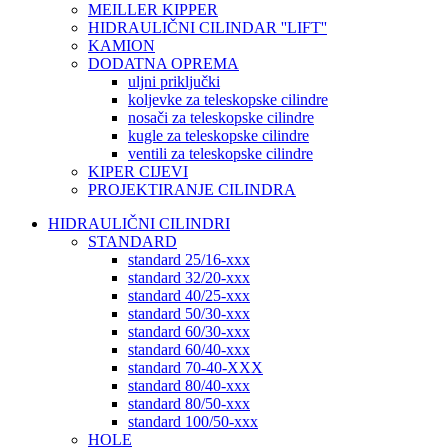
MEILLER KIPPER
HIDRAULIČNI CILINDAR ''LIFT''
KAMION
DODATNA OPREMA
uljni priključki
koljevke za teleskopske cilindre
nosači za teleskopske cilindre
kugle za teleskopske cilindre
ventili za teleskopske cilindre
KIPER CIJEVI
PROJEKTIRANJE CILINDRA
HIDRAULIČNI CILINDRI
STANDARD
standard 25/16-xxx
standard 32/20-xxx
standard 40/25-xxx
standard 50/30-xxx
standard 60/30-xxx
standard 60/40-xxx
standard 70-40-XXX
standard 80/40-xxx
standard 80/50-xxx
standard 100/50-xxx
HOLE