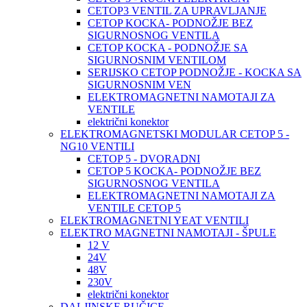
CETOP3 VENTIL ZA UPRAVLJANJE
CETOP KOCKA- PODNOŽJE BEZ
SIGURNOSNOG VENTILA
CETOP KOCKA - PODNOŽJE SA
SIGURNOSNIM VENTILOM
SERIJSKO CETOP PODNOŽJE - KOCKA SA
SIGURNOSNIM VEN
ELEKTROMAGNETNI NAMOTAJI ZA
VENTILE
električni konektor
ELEKTROMAGNETSKI MODULAR CETOP 5 -
NG10 VENTILI
CETOP 5 - DVORADNI
CETOP 5 KOCKA- PODNOŽJE BEZ
SIGURNOSNOG VENTILA
ELEKTROMAGNETNI NAMOTAJI ZA
VENTILE CETOP 5
ELEKTROMAGNETNI YEAT VENTILI
ELEKTRO MAGNETNI NAMOTAJI - ŠPULE
12 V
24V
48V
230V
električni konektor
DALJINSKE RUČICE