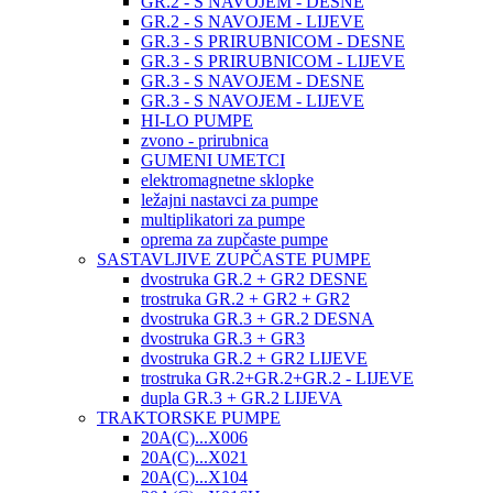
GR.2 - S NAVOJEM - DESNE
GR.2 - S NAVOJEM - LIJEVE
GR.3 - S PRIRUBNICOM - DESNE
GR.3 - S PRIRUBNICOM - LIJEVE
GR.3 - S NAVOJEM - DESNE
GR.3 - S NAVOJEM - LIJEVE
HI-LO PUMPE
zvono - prirubnica
GUMENI UMETCI
elektromagnetne sklopke
ležajni nastavci za pumpe
multiplikatori za pumpe
oprema za zupčaste pumpe
SASTAVLJIVE ZUPČASTE PUMPE
dvostruka GR.2 + GR2 DESNE
trostruka GR.2 + GR2 + GR2
dvostruka GR.3 + GR.2 DESNA
dvostruka GR.3 + GR3
dvostruka GR.2 + GR2 LIJEVE
trostruka GR.2+GR.2+GR.2 - LIJEVE
dupla GR.3 + GR.2 LIJEVA
TRAKTORSKE PUMPE
20A(C)...X006
20A(C)...X021
20A(C)...X104