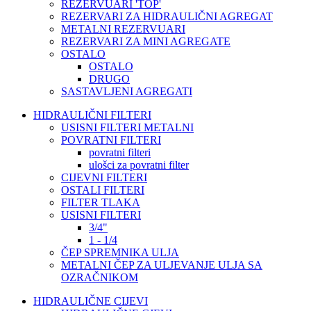
REZERVUARI 'TOP'
REZERVARI ZA HIDRAULIČNI AGREGAT
METALNI REZERVUARI
REZERVARI ZA MINI AGREGATE
OSTALO
OSTALO
DRUGO
SASTAVLJENI AGREGATI
HIDRAULIČNI FILTERI
USISNI FILTERI METALNI
POVRATNI FILTERI
povratni filteri
ulošci za povratni filter
CIJEVNI FILTERI
OSTALI FILTERI
FILTER TLAKA
USISNI FILTERI
3/4"
1 - 1/4
ČEP SPREMNIKA ULJA
METALNI ČEP ZA ULJEVANJE ULJA SA
OZRAČNIKOM
HIDRAULIČNE CIJEVI