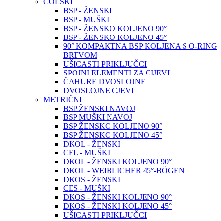
COLSKI
BSP - ŽENSKI
BSP - MUŠKI
BSP - ŽENSKO KOLJENO 90°
BSP - ŽENSKO KOLJENO 45°
90° KOMPAKTNA BSP KOLJENA S O-RING
BRTVOM
UŠICASTI PRIKLJUČCI
SPOJNI ELEMENTI ZA CIJEVI
ČAHURE DVOSLOJNE
DVOSLOJNE CJEVI
METRIČNI
BSP ŽENSKI NAVOJ
BSP MUŠKI NAVOJ
BSP ŽENSKO KOLJENO 90°
BSP ŽENSKO KOLJENO 45°
DKOL - ŽENSKI
CEL - MUŠKI
DKOL - ŽENSKI KOLJENO 90°
DKOL - WEIBLICHER 45°-BÖGEN
DKOS - ŽENSKI
CES - MUŠKI
DKOS - ŽENSKI KOLJENO 90°
DKOS - ŽENSKI KOLJENO 45°
UŠICASTI PRIKLJUČCI