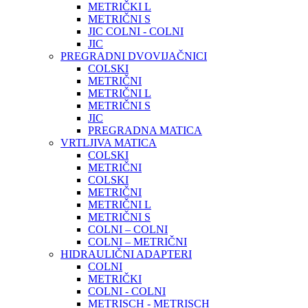
METRIČKI L
METRIČNI S
JIC COLNI - COLNI
JIC
PREGRADNI DVOVIJAČNICI
COLSKI
METRIČNI
METRIČNI L
METRIČNI S
JIC
PREGRADNA MATICA
VRTLJIVA MATICA
COLSKI
METRIČNI
COLSKI
METRIČNI
METRIČNI L
METRIČNI S
COLNI – COLNI
COLNI – METRIČNI
HIDRAULIČNI ADAPTERI
COLNI
METRIČKI
COLNI - COLNI
METRISCH - METRISCH