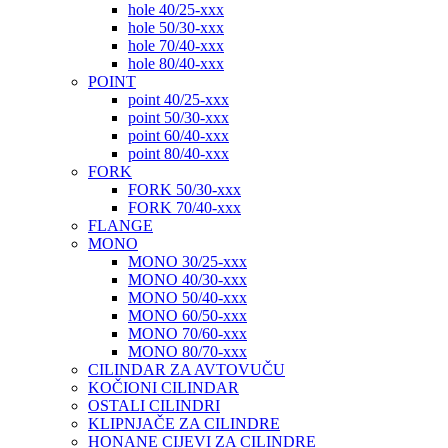
hole 40/25-xxx
hole 50/30-xxx
hole 70/40-xxx
hole 80/40-xxx
POINT
point 40/25-xxx
point 50/30-xxx
point 60/40-xxx
point 80/40-xxx
FORK
FORK 50/30-xxx
FORK 70/40-xxx
FLANGE
MONO
MONO 30/25-xxx
MONO 40/30-xxx
MONO 50/40-xxx
MONO 60/50-xxx
MONO 70/60-xxx
MONO 80/70-xxx
CILINDAR ZA AVTOVUČU
KOČIONI CILINDAR
OSTALI CILINDRI
KLIPNJAČE ZA CILINDRE
HONANE CIJEVI ZA CILINDRE