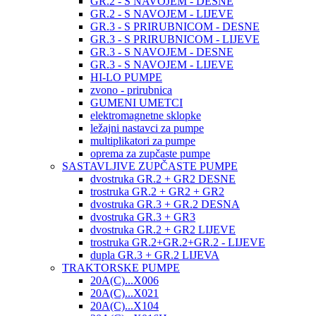
GR.2 - S NAVOJEM - DESNE
GR.2 - S NAVOJEM - LIJEVE
GR.3 - S PRIRUBNICOM - DESNE
GR.3 - S PRIRUBNICOM - LIJEVE
GR.3 - S NAVOJEM - DESNE
GR.3 - S NAVOJEM - LIJEVE
HI-LO PUMPE
zvono - prirubnica
GUMENI UMETCI
elektromagnetne sklopke
ležajni nastavci za pumpe
multiplikatori za pumpe
oprema za zupčaste pumpe
SASTAVLJIVE ZUPČASTE PUMPE
dvostruka GR.2 + GR2 DESNE
trostruka GR.2 + GR2 + GR2
dvostruka GR.3 + GR.2 DESNA
dvostruka GR.3 + GR3
dvostruka GR.2 + GR2 LIJEVE
trostruka GR.2+GR.2+GR.2 - LIJEVE
dupla GR.3 + GR.2 LIJEVA
TRAKTORSKE PUMPE
20A(C)...X006
20A(C)...X021
20A(C)...X104