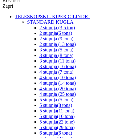
Košarica
Zapri
TELESKOPSKI - KIPER CILINDRI
STANDARD KUGLA
2 stupnja (3,5 ton)
2 stupnja(6 tona)
2 stupnja (9 tona)
2 stupnja (13 tona)
3 stupnja (5 tona)
3 stupnja (8 tona)
3 stupnja (11 tona)
3 stupnja (16 tona)
4 stupnja (7 tona)
4 stupnja (10 tona)
4 stupnja (14 tona)
4 stupnja (20 tona)
4 stupnja (25 tona)
5 stupnja (5 tona)
5 stupnja(8 tona)
5 stupnja(11 tona)
5 stupnja(16 tona)
5 stupnja(22 tone)
5 stupnja(29 tona)
6 stupnja(6 tona)