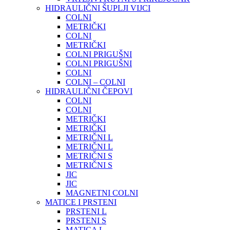
HIDRAULIČNI ŠUPLJI VIJCI
COLNI
METRIČKI
COLNI
METRIČKI
COLNI PRIGUŠNI
COLNI PRIGUŠNI
COLNI
COLNI – COLNI
HIDRAULIČNI ČEPOVI
COLNI
COLNI
METRIČKI
METRIČKI
METRIČNI L
METRIČNI L
METRIČNI S
METRIČNI S
JIC
JIC
MAGNETNI COLNI
MATICE I PRSTENI
PRSTENI L
PRSTENI S
MATICA L