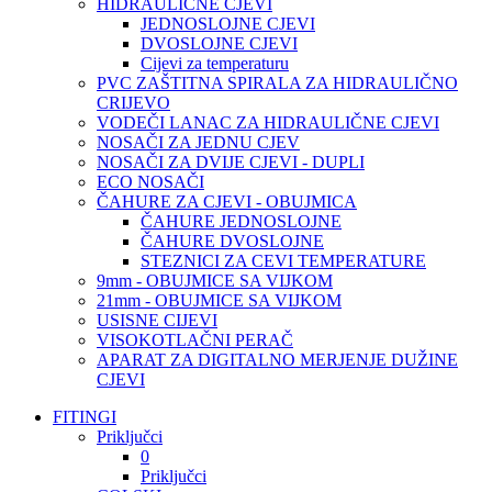
HIDRAULIČNE CJEVI
JEDNOSLOJNE CJEVI
DVOSLOJNE CJEVI
Cijevi za temperaturu
PVC ZAŠTITNA SPIRALA ZA HIDRAULIČNO
CRIJEVO
VODEČI LANAC ZA HIDRAULIČNE CJEVI
NOSAČI ZA JEDNU CJEV
NOSAČI ZA DVIJE CJEVI - DUPLI
ECO NOSAČI
ČAHURE ZA CJEVI - OBUJMICA
ČAHURE JEDNOSLOJNE
ČAHURE DVOSLOJNE
STEZNICI ZA CEVI TEMPERATURE
9mm - OBUJMICE SA VIJKOM
21mm - OBUJMICE SA VIJKOM
USISNE CIJEVI
VISOKOTLAČNI PERAČ
APARAT ZA DIGITALNO MERJENJE DUŽINE
CJEVI
FITINGI
Priključci
0
Priključci