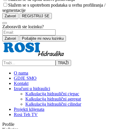
Slažem se s upotrebom podataka u svrhu profiliranja /
segmentacije
Zatvori
REGISTRUJ SE
Zaboravili ste lozinku?
Zatvori
Pošaljite mi novu lozinku
TRAŽI
O nama
GDJE SMO
Kontakt
Izračuni u hidraulici
Kalkulacija hidraulični cjepac
Kalkulacija hidraulični agregat
Kalkulacija hidraulični cilindar
Projekti klijenata
Rosi Teh TV
Profile