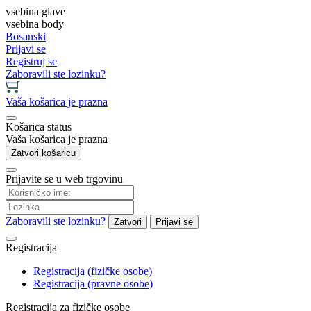
vsebina glave
vsebina body
Bosanski
Prijavi se
Registruj se
Zaboravili ste lozinku?
Vaša košarica je prazna
Košarica status
Vaša košarica je prazna
Zatvori košaricu
Prijavite se u web trgovinu
Zaboravili ste lozinku?
Zatvori
Prijavi se
Registracija
Registracija (fizičke osobe)
Registracija (pravne osobe)
Registracija za fizičke osobe