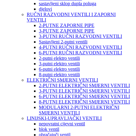
sastavljeni sklop dupla poluga
djelovi
RUČNI RAZVODNI VENTILI I ZAPORNI
VENTILI
2-PUTNE ZAPORNE PIPE
3-PUTNE ZAPORNE PIPE
3-PUTNI RUČNI RAZVODNI VENTILI
Sastavljeni 2-putni ventili
4-PUTNI RUČNI RAZVODNI VENTILI
6-PUTNI RUČNI RAZVODNI VENTILI
2-putni elektro ventili
3-putni elektro ventili
6-putni elektro ventili
8-putni elektro ventili
ELEKTRIČNI SMJERNI VENTILI
2-PUTNI ELEKTRIČNI SMJERNI VENTILI
3-PUTNI ELEKTRIČNI SMJERNI VENTILI
6-PUTNI ELEKTRIČNI SMJERNI VENTILI
8-PUTNI ELEKTRIČNI SMJERNI VENTILI
MODULARNI 2-PUTNI ELEKTRIČNI
SMJERNI VENTILI
LINIJSKI-UPRAVLJAČKI VENTILI
nepovratni cijevni ventil
blok ventil
obračajuči ventil