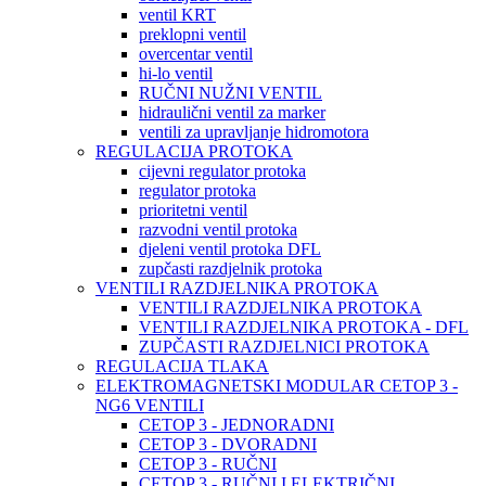
ventil KRT
preklopni ventil
overcentar ventil
hi-lo ventil
RUČNI NUŽNI VENTIL
hidraulični ventil za marker
ventili za upravljanje hidromotora
REGULACIJA PROTOKA
cijevni regulator protoka
regulator protoka
prioritetni ventil
razvodni ventil protoka
djeleni ventil protoka DFL
zupčasti razdjelnik protoka
VENTILI RAZDJELNIKA PROTOKA
VENTILI RAZDJELNIKA PROTOKA
VENTILI RAZDJELNIKA PROTOKA - DFL
ZUPČASTI RAZDJELNICI PROTOKA
REGULACIJA TLAKA
ELEKTROMAGNETSKI MODULAR CETOP 3 -
NG6 VENTILI
CETOP 3 - JEDNORADNI
CETOP 3 - DVORADNI
CETOP 3 - RUČNI
CETOP 3 - RUČNI I ELEKTRIČNI