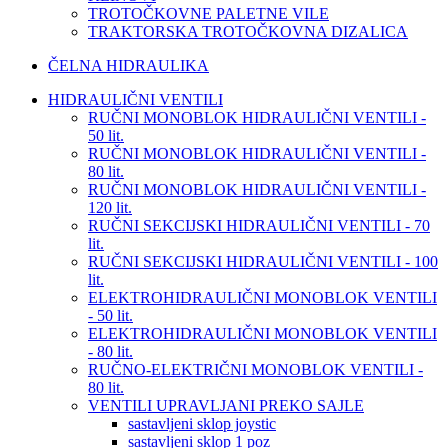
TROTOČKOVNE PALETNE VILE
TRAKTORSKA TROTOČKOVNA DIZALICA
ČELNA HIDRAULIKA
HIDRAULIČNI VENTILI
RUČNI MONOBLOK HIDRAULIČNI VENTILI -
50 lit.
RUČNI MONOBLOK HIDRAULIČNI VENTILI -
80 lit.
RUČNI MONOBLOK HIDRAULIČNI VENTILI -
120 lit.
RUČNI SEKCIJSKI HIDRAULIČNI VENTILI - 70
lit.
RUČNI SEKCIJSKI HIDRAULIČNI VENTILI - 100
lit.
ELEKTROHIDRAULIČNI MONOBLOK VENTILI
- 50 lit.
ELEKTROHIDRAULIČNI MONOBLOK VENTILI
- 80 lit.
RUČNO-ELEKTRIČNI MONOBLOK VENTILI -
80 lit.
VENTILI UPRAVLJANI PREKO SAJLE
sastavljeni sklop joystic
sastavljeni sklop 1 poz