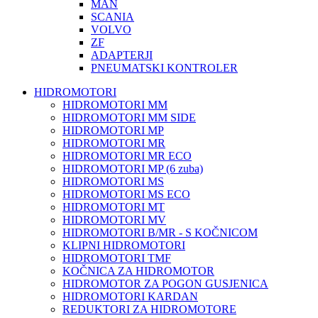
MAN
SCANIA
VOLVO
ZF
ADAPTERJI
PNEUMATSKI KONTROLER
HIDROMOTORI
HIDROMOTORI MM
HIDROMOTORI MM SIDE
HIDROMOTORI MP
HIDROMOTORI MR
HIDROMOTORI MR ECO
HIDROMOTORI MP (6 zuba)
HIDROMOTORI MS
HIDROMOTORI MS ECO
HIDROMOTORI MT
HIDROMOTORI MV
HIDROMOTORI B/MR - S KOČNICOM
KLIPNI HIDROMOTORI
HIDROMOTORI TMF
KOČNICA ZA HIDROMOTOR
HIDROMOTOR ZA POGON GUSJENICA
HIDROMOTORI KARDAN
REDUKTORI ZA HIDROMOTORE