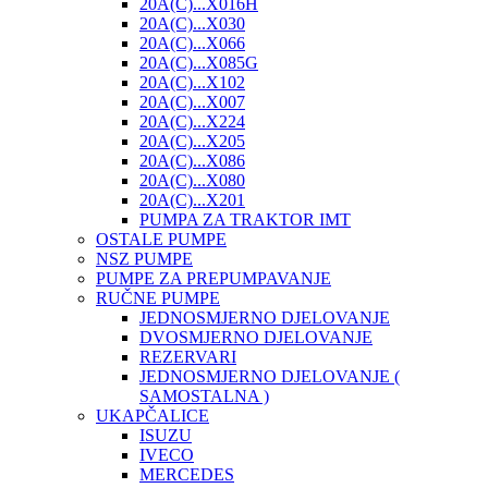
20A(C)...X016H
20A(C)...X030
20A(C)...X066
20A(C)...X085G
20A(C)...X102
20A(C)...X007
20A(C)...X224
20A(C)...X205
20A(C)...X086
20A(C)...X080
20A(C)...X201
PUMPA ZA TRAKTOR IMT
OSTALE PUMPE
NSZ PUMPE
PUMPE ZA PREPUMPAVANJE
RUČNE PUMPE
JEDNOSMJERNO DJELOVANJE
DVOSMJERNO DJELOVANJE
REZERVARI
JEDNOSMJERNO DJELOVANJE (
SAMOSTALNA )
UKAPČALICE
ISUZU
IVECO
MERCEDES