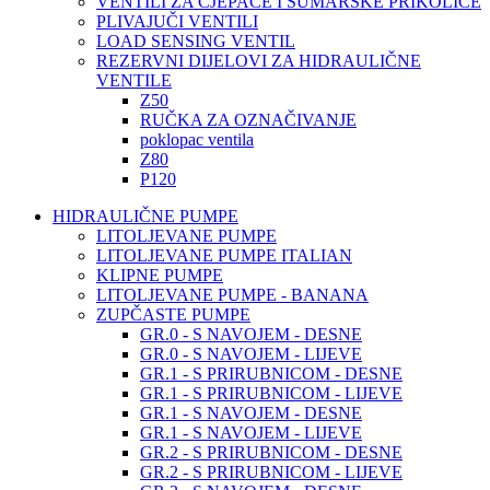
VENTILI ZA CJEPAČE I ŠUMARSKE PRIKOLICE
PLIVAJUČI VENTILI
LOAD SENSING VENTIL
REZERVNI DIJELOVI ZA HIDRAULIČNE
VENTILE
Z50
RUČKA ZA OZNAČIVANJE
poklopac ventila
Z80
P120
HIDRAULIČNE PUMPE
LITOLJEVANE PUMPE
LITOLJEVANE PUMPE ITALIAN
KLIPNE PUMPE
LITOLJEVANE PUMPE - BANANA
ZUPČASTE PUMPE
GR.0 - S NAVOJEM - DESNE
GR.0 - S NAVOJEM - LIJEVE
GR.1 - S PRIRUBNICOM - DESNE
GR.1 - S PRIRUBNICOM - LIJEVE
GR.1 - S NAVOJEM - DESNE
GR.1 - S NAVOJEM - LIJEVE
GR.2 - S PRIRUBNICOM - DESNE
GR.2 - S PRIRUBNICOM - LIJEVE