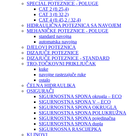
SPECIAL POTEZNICE - POLUGE
CAT 2 (fi 25,4)
CAT 3 (fi 32,2)
CAT 4 (fi 45,2 / 32,4)
HIDRAULIČNA POTEZNICA SA NAVOJEM
MEHANIČKE POTEZNICE - POLUGE
standard navojna
automatska navojna
DJELOVI POTEZNICA
DIZAJUČE POTEZNICE
DIZAJUČE POTEZNICE - STANDARD
TRO-TOČKOVNI PRIKLJUČAK
kuke
navojne rastezajuče ruke
ostalo
ČELNA HIDRAULIKA
OSIGURAČI
SIGURNOSTNA SPONA okrugla – ECO
SIGURNOSTNA SPONA V – ECO
SIGURNOSTNA SPONA OKRUGLA
SIGURNOSTNA SPONA POLUKRUŽNA
SIGURNOSTNA SPONA pojedinačna
SIGURNOSTNA SPONA dupla
SIGURNOSNA RASCIJEPKA
KLINOVI