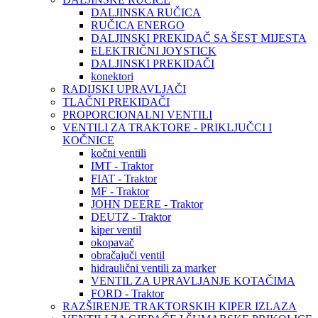
DALJINSKA RUČICA
RUČICA ENERGO
DALJINSKI PREKIDAČ SA ŠEST MIJESTA
ELEKTRIČNI JOYSTICK
DALJINSKI PREKIDAČI
konektori
RADIJSKI UPRAVLJAČI
TLAČNI PREKIDAČI
PROPORCIONALNI VENTILI
VENTILI ZA TRAKTORE - PRIKLJUČCI I
KOČNICE
kočni ventili
IMT - Traktor
FIAT - Traktor
MF - Traktor
JOHN DEERE - Traktor
DEUTZ - Traktor
kiper ventil
okopavač
obračajuči ventil
hidraulični ventili za marker
VENTIL ZA UPRAVLJANJE KOTAČIMA
FORD - Traktor
RAZŠIRENJE TRAKTORSKIH KIPER IZLAZA