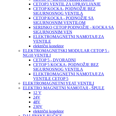
CETOP3 VENTIL ZA UPRAVLJANJE
CETOP KOCKA- PODNOŽJE BEZ
SIGURNOSNOG VENTILA
CETOP KOCKA - PODNOŽJE SA
SIGURNOSNIM VENTILOM
SERIJSKO CETOP PODNOŽJE - KOCKA SA
SIGURNOSNIM VEN
ELEKTROMAGNETNI NAMOTAJI ZA
VENTILE
električni konektor
ELEKTROMAGNETSKI MODULAR CETOP 5 -
NG10 VENTILI
CETOP 5 - DVORADNI
CETOP 5 KOCKA- PODNOŽJE BEZ
SIGURNOSNOG VENTILA
ELEKTROMAGNETNI NAMOTAJI ZA
VENTILE CETOP 5
ELEKTROMAGNETNI YEAT VENTILI
ELEKTRO MAGNETNI NAMOTAJI - ŠPULE
12 V
24V
48V
230V
električni konektor
DALJINSKE RUČICE