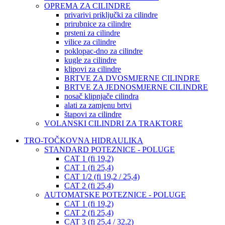
OPREMA ZA CILINDRE
privarivi priključki za cilindre
prirubnice za cilindre
prsteni za cilindre
vilice za cilindre
poklopac-dno za cilindre
kugle za cilindre
klipovi za cilindre
BRTVE ZA DVOSMJERNE CILINDRE
BRTVE ZA JEDNOSMJERNE CILINDRE
nosač klipnjače cilindra
alati za zamjenu brtvi
štapovi za cilindre
VOLANSKI CILINDRI ZA TRAKTORE
TRO-TOČKOVNA HIDRAULIKA
STANDARD POTEZNICE - POLUGE
CAT 1 (fi 19,2)
CAT 1 (fi 25,4)
CAT 1/2 (fi 19,2 / 25,4)
CAT 2 (fi 25,4)
AUTOMATSKE POTEZNICE - POLUGE
CAT 1 (fi 19,2)
CAT 2 (fi 25,4)
CAT 3 (fi 25,4 / 32,2)