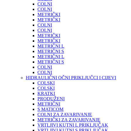
COLNI
COLNI
METRIČKI
METRIČKI
COLNI
COLNI
METRIČKI
METRIČKI
METRIČNI L
METRIČNI S
METRIČNI L
METRIČNI S
COLNI
COLNI
HIDRAULIČNI OČNI PRIKLJUČCI I CIJEVI
COLSKI
COLSKI
KRATKI
PRODUŽENI
METRIČNI
S MATICOM
COLNI ZA ZAVARIVANJE
METRIČKI ZA ZAVARIVANJE
VRTLJIVI KUTNI L PRIKLJUČAK
VRTLJIVI KUTNI S PRIKLJUČAK