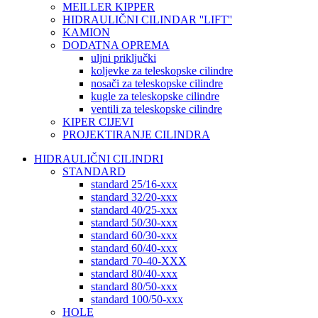
MEILLER KIPPER
HIDRAULIČNI CILINDAR ''LIFT''
KAMION
DODATNA OPREMA
uljni priključki
koljevke za teleskopske cilindre
nosači za teleskopske cilindre
kugle za teleskopske cilindre
ventili za teleskopske cilindre
KIPER CIJEVI
PROJEKTIRANJE CILINDRA
HIDRAULIČNI CILINDRI
STANDARD
standard 25/16-xxx
standard 32/20-xxx
standard 40/25-xxx
standard 50/30-xxx
standard 60/30-xxx
standard 60/40-xxx
standard 70-40-XXX
standard 80/40-xxx
standard 80/50-xxx
standard 100/50-xxx
HOLE