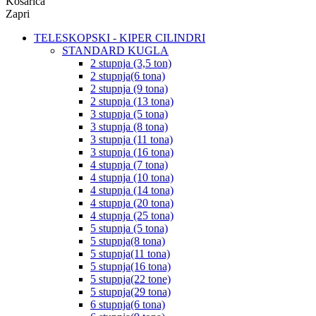
Košarica
Zapri
TELESKOPSKI - KIPER CILINDRI
STANDARD KUGLA
2 stupnja (3,5 ton)
2 stupnja(6 tona)
2 stupnja (9 tona)
2 stupnja (13 tona)
3 stupnja (5 tona)
3 stupnja (8 tona)
3 stupnja (11 tona)
3 stupnja (16 tona)
4 stupnja (7 tona)
4 stupnja (10 tona)
4 stupnja (14 tona)
4 stupnja (20 tona)
4 stupnja (25 tona)
5 stupnja (5 tona)
5 stupnja(8 tona)
5 stupnja(11 tona)
5 stupnja(16 tona)
5 stupnja(22 tone)
5 stupnja(29 tona)
6 stupnja(6 tona)