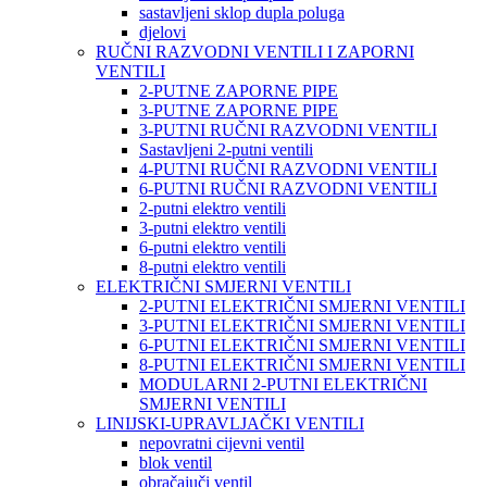
sastavljeni sklop dupla poluga
djelovi
RUČNI RAZVODNI VENTILI I ZAPORNI
VENTILI
2-PUTNE ZAPORNE PIPE
3-PUTNE ZAPORNE PIPE
3-PUTNI RUČNI RAZVODNI VENTILI
Sastavljeni 2-putni ventili
4-PUTNI RUČNI RAZVODNI VENTILI
6-PUTNI RUČNI RAZVODNI VENTILI
2-putni elektro ventili
3-putni elektro ventili
6-putni elektro ventili
8-putni elektro ventili
ELEKTRIČNI SMJERNI VENTILI
2-PUTNI ELEKTRIČNI SMJERNI VENTILI
3-PUTNI ELEKTRIČNI SMJERNI VENTILI
6-PUTNI ELEKTRIČNI SMJERNI VENTILI
8-PUTNI ELEKTRIČNI SMJERNI VENTILI
MODULARNI 2-PUTNI ELEKTRIČNI
SMJERNI VENTILI
LINIJSKI-UPRAVLJAČKI VENTILI
nepovratni cijevni ventil
blok ventil
obračajuči ventil