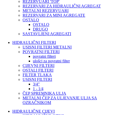
REZERVUARI 'TOP'
REZERVARI ZA HIDRAULIČNI AGREGAT
METALNI REZERVUARI
REZERVARI ZA MINI AGREGATE
OSTALO
OSTALO
DRUGO
SASTAVLJENI AGREGATI
HIDRAULIČNI FILTERI
USISNI FILTERI METALNI
POVRATNI FILTERI
povratni filteri
ulošci za povratni filter
CIJEVNI FILTERI
OSTALI FILTERI
FILTER TLAKA
USISNI FILTERI
3/4"
1 - 1/4
ČEP SPREMNIKA ULJA
METALNI ČEP ZA ULJEVANJE ULJA SA
OZRAČNIKOM
HIDRAULIČNE CIJEVI