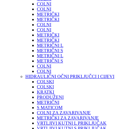
COLNI
COLNI
METRIČKI
METRIČKI
COLNI
COLNI
METRIČKI
METRIČKI
METRIČNI L
METRIČNI S
METRIČNI L
METRIČNI S
COLNI
COLNI
HIDRAULIČNI OČNI PRIKLJUČCI I CIJEVI
COLSKI
COLSKI
KRATKI
PRODUŽENI
METRIČNI
S MATICOM
COLNI ZA ZAVARIVANJE
METRIČKI ZA ZAVARIVANJE
VRTLJIVI KUTNI L PRIKLJUČAK
VRTLJIVI KUTNI S PRIKLJUČAK