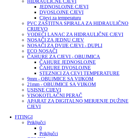
HIDRAULIČNE CJEVI
JEDNOSLOJNE CJEVI
DVOSLOJNE CJEVI
Cijevi za temperaturu
PVC ZAŠTITNA SPIRALA ZA HIDRAULIČNO
CRIJEVO
VODEČI LANAC ZA HIDRAULIČNE CJEVI
NOSAČI ZA JEDNU CJEV
NOSAČI ZA DVIJE CJEVI - DUPLI
ECO NOSAČI
ČAHURE ZA CJEVI - OBUJMICA
ČAHURE JEDNOSLOJNE
ČAHURE DVOSLOJNE
STEZNICI ZA CEVI TEMPERATURE
9mm - OBUJMICE SA VIJKOM
21mm - OBUJMICE SA VIJKOM
USISNE CIJEVI
VISOKOTLAČNI PERAČ
APARAT ZA DIGITALNO MERJENJE DUŽINE
CJEVI
FITINGI
Priključci
0
Priključci