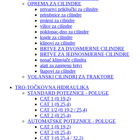
OPREMA ZA CILINDRE
privarivi priključki za cilindre
prirubnice za cilindre
prsteni za cilindre
vilice za cilindre
poklopac-dno za cilindre
kugle za cilindre
klipovi za cilindre
BRTVE ZA DVOSMJERNE CILINDRE
BRTVE ZA JEDNOSMJERNE CILINDRE
nosač klipnjače cilindra
alati za zamjenu brtvi
štapovi za cilindre
VOLANSKI CILINDRI ZA TRAKTORE
TRO-TOČKOVNA HIDRAULIKA
STANDARD POTEZNICE - POLUGE
CAT 1 (fi 19,2)
CAT 1 (fi 25,4)
CAT 1/2 (fi 19,2 / 25,4)
CAT 2 (fi 25,4)
AUTOMATSKE POTEZNICE - POLUGE
CAT 1 (fi 19,2)
CAT 2 (fi 25,4)
CAT 3 (fi 25,4 / 32,2)