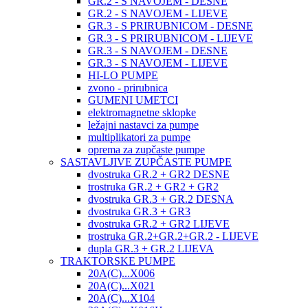
GR.2 - S NAVOJEM - DESNE
GR.2 - S NAVOJEM - LIJEVE
GR.3 - S PRIRUBNICOM - DESNE
GR.3 - S PRIRUBNICOM - LIJEVE
GR.3 - S NAVOJEM - DESNE
GR.3 - S NAVOJEM - LIJEVE
HI-LO PUMPE
zvono - prirubnica
GUMENI UMETCI
elektromagnetne sklopke
ležajni nastavci za pumpe
multiplikatori za pumpe
oprema za zupčaste pumpe
SASTAVLJIVE ZUPČASTE PUMPE
dvostruka GR.2 + GR2 DESNE
trostruka GR.2 + GR2 + GR2
dvostruka GR.3 + GR.2 DESNA
dvostruka GR.3 + GR3
dvostruka GR.2 + GR2 LIJEVE
trostruka GR.2+GR.2+GR.2 - LIJEVE
dupla GR.3 + GR.2 LIJEVA
TRAKTORSKE PUMPE
20A(C)...X006
20A(C)...X021
20A(C)...X104