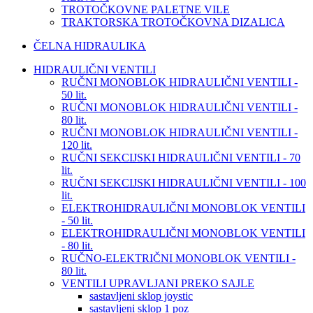
TROTOČKOVNE PALETNE VILE
TRAKTORSKA TROTOČKOVNA DIZALICA
ČELNA HIDRAULIKA
HIDRAULIČNI VENTILI
RUČNI MONOBLOK HIDRAULIČNI VENTILI -
50 lit.
RUČNI MONOBLOK HIDRAULIČNI VENTILI -
80 lit.
RUČNI MONOBLOK HIDRAULIČNI VENTILI -
120 lit.
RUČNI SEKCIJSKI HIDRAULIČNI VENTILI - 70
lit.
RUČNI SEKCIJSKI HIDRAULIČNI VENTILI - 100
lit.
ELEKTROHIDRAULIČNI MONOBLOK VENTILI
- 50 lit.
ELEKTROHIDRAULIČNI MONOBLOK VENTILI
- 80 lit.
RUČNO-ELEKTRIČNI MONOBLOK VENTILI -
80 lit.
VENTILI UPRAVLJANI PREKO SAJLE
sastavljeni sklop joystic
sastavljeni sklop 1 poz