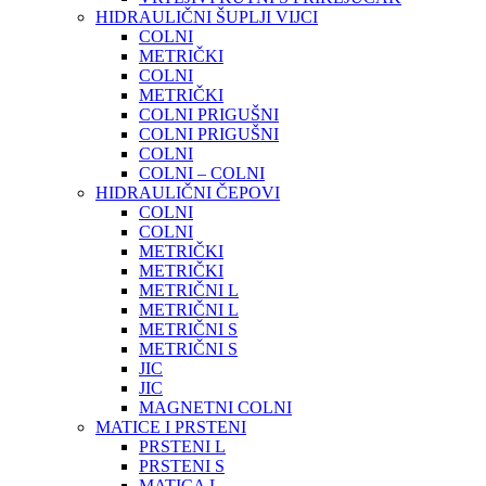
HIDRAULIČNI ŠUPLJI VIJCI
COLNI
METRIČKI
COLNI
METRIČKI
COLNI PRIGUŠNI
COLNI PRIGUŠNI
COLNI
COLNI – COLNI
HIDRAULIČNI ČEPOVI
COLNI
COLNI
METRIČKI
METRIČKI
METRIČNI L
METRIČNI L
METRIČNI S
METRIČNI S
JIC
JIC
MAGNETNI COLNI
MATICE I PRSTENI
PRSTENI L
PRSTENI S
MATICA L