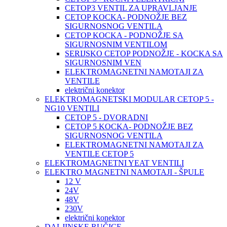
CETOP3 VENTIL ZA UPRAVLJANJE
CETOP KOCKA- PODNOŽJE BEZ
SIGURNOSNOG VENTILA
CETOP KOCKA - PODNOŽJE SA
SIGURNOSNIM VENTILOM
SERIJSKO CETOP PODNOŽJE - KOCKA SA
SIGURNOSNIM VEN
ELEKTROMAGNETNI NAMOTAJI ZA
VENTILE
električni konektor
ELEKTROMAGNETSKI MODULAR CETOP 5 -
NG10 VENTILI
CETOP 5 - DVORADNI
CETOP 5 KOCKA- PODNOŽJE BEZ
SIGURNOSNOG VENTILA
ELEKTROMAGNETNI NAMOTAJI ZA
VENTILE CETOP 5
ELEKTROMAGNETNI YEAT VENTILI
ELEKTRO MAGNETNI NAMOTAJI - ŠPULE
12 V
24V
48V
230V
električni konektor
DALJINSKE RUČICE