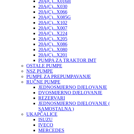
20A(C)...X016H
20A(C)...X030
20A(C)...X066
20A(C)...X085G
20A(C)...X102
20A(C)...X007
20A(C)...X224
20A(C)...X205
20A(C)...X086
20A(C)...X080
20A(C)...X201
PUMPA ZA TRAKTOR IMT
OSTALE PUMPE
NSZ PUMPE
PUMPE ZA PREPUMPAVANJE
RUČNE PUMPE
JEDNOSMJERNO DJELOVANJE
DVOSMJERNO DJELOVANJE
REZERVARI
JEDNOSMJERNO DJELOVANJE (
SAMOSTALNA )
UKAPČALICE
ISUZU
IVECO
MERCEDES