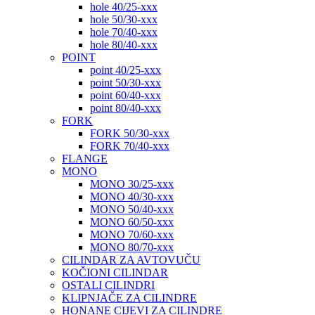
hole 40/25-xxx
hole 50/30-xxx
hole 70/40-xxx
hole 80/40-xxx
POINT
point 40/25-xxx
point 50/30-xxx
point 60/40-xxx
point 80/40-xxx
FORK
FORK 50/30-xxx
FORK 70/40-xxx
FLANGE
MONO
MONO 30/25-xxx
MONO 40/30-xxx
MONO 50/40-xxx
MONO 60/50-xxx
MONO 70/60-xxx
MONO 80/70-xxx
CILINDAR ZA AVTOVUČU
KOČIONI CILINDAR
OSTALI CILINDRI
KLIPNJAČE ZA CILINDRE
HONANE CIJEVI ZA CILINDRE