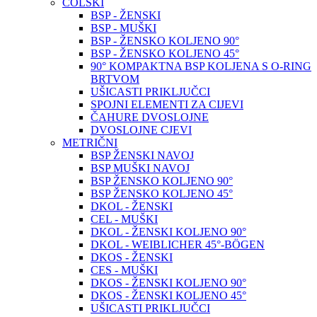
COLSKI
BSP - ŽENSKI
BSP - MUŠKI
BSP - ŽENSKO KOLJENO 90°
BSP - ŽENSKO KOLJENO 45°
90° KOMPAKTNA BSP KOLJENA S O-RING
BRTVOM
UŠICASTI PRIKLJUČCI
SPOJNI ELEMENTI ZA CIJEVI
ČAHURE DVOSLOJNE
DVOSLOJNE CJEVI
METRIČNI
BSP ŽENSKI NAVOJ
BSP MUŠKI NAVOJ
BSP ŽENSKO KOLJENO 90°
BSP ŽENSKO KOLJENO 45°
DKOL - ŽENSKI
CEL - MUŠKI
DKOL - ŽENSKI KOLJENO 90°
DKOL - WEIBLICHER 45°-BÖGEN
DKOS - ŽENSKI
CES - MUŠKI
DKOS - ŽENSKI KOLJENO 90°
DKOS - ŽENSKI KOLJENO 45°
UŠICASTI PRIKLJUČCI