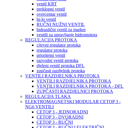
ventil KRT
preklopni ventil
overcentar ventil
hi-lo ventil
RUČNI NUŽNI VENTIL
hidraulični ventil za marker
ventili za upravljanje hidromotora
REGULACIJA PROTOKA
cijevni regulator protoka
regulator protoka
prioritetni ventil
razvodni ventil protoka
djeleni ventil protoka DFL
zupčasti razdjelnik protoka
VENTILI RAZDJELNIKA PROTOKA
VENTILI RAZDJELNIKA PROTOKA
VENTILI RAZDJELNIKA PROTOKA - DFL
ZUPČASTI RAZDJELNICI PROTOKA
REGULACIJA TLAKA
ELEKTROMAGNETSKI MODULAR CETOP 3 -
NG6 VENTILI
CETOP 3 - JEDNORADNI
CETOP 3 - DVORADNI
CETOP 3 - RUČNI
CETOP 3 - RUČNI I ELEKTRIČNI