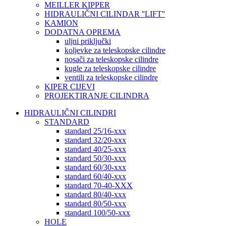
MEILLER KIPPER
HIDRAULIČNI CILINDAR ''LIFT''
KAMION
DODATNA OPREMA
uljni priključki
koljevke za teleskopske cilindre
nosači za teleskopske cilindre
kugle za teleskopske cilindre
ventili za teleskopske cilindre
KIPER CIJEVI
PROJEKTIRANJE CILINDRA
HIDRAULIČNI CILINDRI
STANDARD
standard 25/16-xxx
standard 32/20-xxx
standard 40/25-xxx
standard 50/30-xxx
standard 60/30-xxx
standard 60/40-xxx
standard 70-40-XXX
standard 80/40-xxx
standard 80/50-xxx
standard 100/50-xxx
HOLE