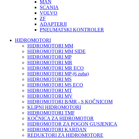
MAN
SCANIA
VOLVO
ZF
ADAPTERJI
PNEUMATSKI KONTROLER
HIDROMOTORI
HIDROMOTORI MM
HIDROMOTORI MM SIDE
HIDROMOTORI MP
HIDROMOTORI MR
HIDROMOTORI MR ECO
HIDROMOTORI MP (6 zuba)
HIDROMOTORI MS
HIDROMOTORI MS ECO
HIDROMOTORI MT
HIDROMOTORI MV
HIDROMOTORI B/MR - S KOČNICOM
KLIPNI HIDROMOTORI
HIDROMOTORI TMF
KOČNICA ZA HIDROMOTOR
HIDROMOTOR ZA POGON GUSJENICA
HIDROMOTORI KARDAN
REDUKTORI ZA HIDROMOTORE