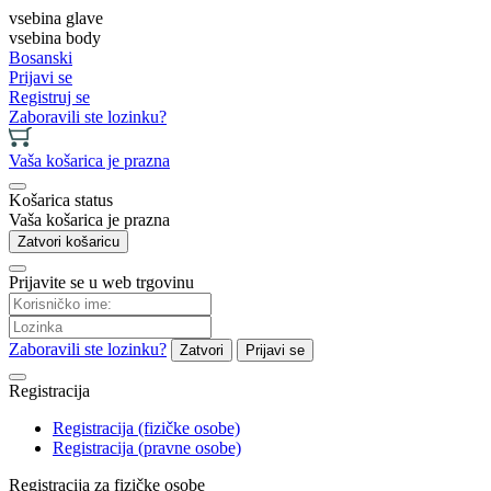
vsebina glave
vsebina body
Bosanski
Prijavi se
Registruj se
Zaboravili ste lozinku?
Vaša košarica je prazna
Košarica status
Vaša košarica je prazna
Zatvori košaricu
Prijavite se u web trgovinu
Zaboravili ste lozinku?
Zatvori
Prijavi se
Registracija
Registracija (fizičke osobe)
Registracija (pravne osobe)
Registracija za fizičke osobe