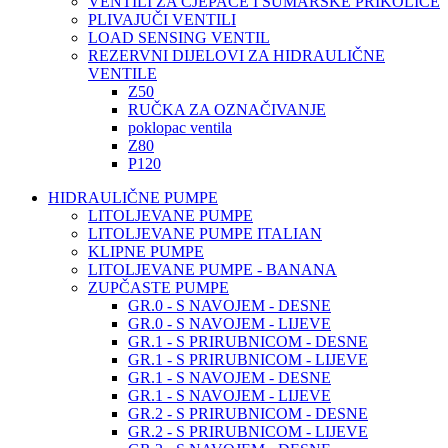
VENTILI ZA CJEPAČE I ŠUMARSKE PRIKOLICE
PLIVAJUČI VENTILI
LOAD SENSING VENTIL
REZERVNI DIJELOVI ZA HIDRAULIČNE
VENTILE
Z50
RUČKA ZA OZNAČIVANJE
poklopac ventila
Z80
P120
HIDRAULIČNE PUMPE
LITOLJEVANE PUMPE
LITOLJEVANE PUMPE ITALIAN
KLIPNE PUMPE
LITOLJEVANE PUMPE - BANANA
ZUPČASTE PUMPE
GR.0 - S NAVOJEM - DESNE
GR.0 - S NAVOJEM - LIJEVE
GR.1 - S PRIRUBNICOM - DESNE
GR.1 - S PRIRUBNICOM - LIJEVE
GR.1 - S NAVOJEM - DESNE
GR.1 - S NAVOJEM - LIJEVE
GR.2 - S PRIRUBNICOM - DESNE
GR.2 - S PRIRUBNICOM - LIJEVE