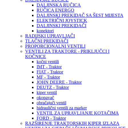
DALJINSKA RUČICA
RUČICA ENERGO
DALJINSKI PREKIDAČ SA ŠEST MIJESTA
ELEKTRIČNI JOYSTICK
DALJINSKI PREKIDAČI
konektori
RADIJSKI UPRAVLJAČI
TLAČNI PREKIDAČI
PROPORCIONALNI VENTILI
VENTILI ZA TRAKTORE - PRIKLJUČCI I
KOČNICE
kočni ventili
IMT - Traktor
FIAT - Traktor
MF - Traktor
JOHN DEERE - Traktor
DEUTZ - Traktor
kiper ventil
okopavač
obračajuči ventil
hidraulični ventili za marker
VENTIL ZA UPRAVLJANJE KOTAČIMA
FORD - Traktor
RAZŠIRENJE TRAKTORSKIH KIPER IZLAZA