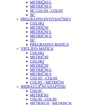
METRIČKI L
METRIČNI S
JIC COLNI - COLNI
JIC
PREGRADNI DVOVIJAČNICI
COLSKI
METRIČNI
METRIČNI L
METRIČNI S
JIC
PREGRADNA MATICA
VRTLJIVA MATICA
COLSKI
METRIČNI
COLSKI
METRIČNI
METRIČNI L
METRIČNI S
COLNI – COLNI
COLNI – METRIČNI
HIDRAULIČNI ADAPTERI
COLNI
METRIČKI
COLNI - COLNI
METRISCH - METRISCH