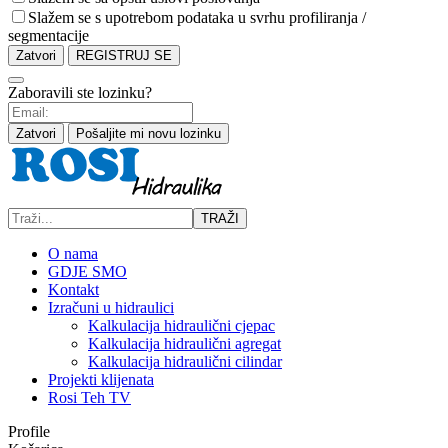
Slažem se s upotrebom podataka u svrhu profiliranja /
segmentacije
Zatvori
REGISTRUJ SE
Zaboravili ste lozinku?
Zatvori
Pošaljite mi novu lozinku
TRAŽI
O nama
GDJE SMO
Kontakt
Izračuni u hidraulici
Kalkulacija hidraulični cjepac
Kalkulacija hidraulični agregat
Kalkulacija hidraulični cilindar
Projekti klijenata
Rosi Teh TV
Profile