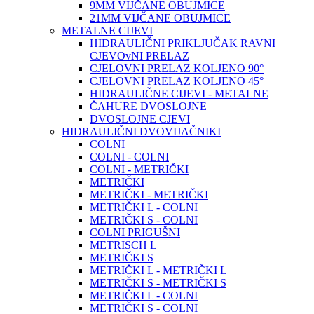
9MM VIJČANE OBUJMICE
21MM VIJČANE OBUJMICE
METALNE CIJEVI
HIDRAULIČNI PRIKLJUČAK RAVNI
CJEVOvNI PRELAZ
CJELOVNI PRELAZ KOLJENO 90°
CJELOVNI PRELAZ KOLJENO 45°
HIDRAULIČNE CIJEVI - METALNE
ČAHURE DVOSLOJNE
DVOSLOJNE CJEVI
HIDRAULIČNI DVOVIJAČNIKI
COLNI
COLNI - COLNI
COLNI - METRIČKI
METRIČKI
METRIČKI - METRIČKI
METRIČKI L - COLNI
METRIČKI S - COLNI
COLNI PRIGUŠNI
METRISCH L
METRIČKI S
METRIČKI L - METRIČKI L
METRIČKI S - METRIČKI S
METRIČKI L - COLNI
METRIČKI S - COLNI