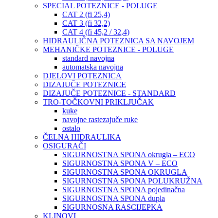
SPECIAL POTEZNICE - POLUGE
CAT 2 (fi 25,4)
CAT 3 (fi 32,2)
CAT 4 (fi 45,2 / 32,4)
HIDRAULIČNA POTEZNICA SA NAVOJEM
MEHANIČKE POTEZNICE - POLUGE
standard navojna
automatska navojna
DJELOVI POTEZNICA
DIZAJUČE POTEZNICE
DIZAJUČE POTEZNICE - STANDARD
TRO-TOČKOVNI PRIKLJUČAK
kuke
navojne rastezajuče ruke
ostalo
ČELNA HIDRAULIKA
OSIGURAČI
SIGURNOSTNA SPONA okrugla – ECO
SIGURNOSTNA SPONA V – ECO
SIGURNOSTNA SPONA OKRUGLA
SIGURNOSTNA SPONA POLUKRUŽNA
SIGURNOSTNA SPONA pojedinačna
SIGURNOSTNA SPONA dupla
SIGURNOSNA RASCIJEPKA
KLINOVI