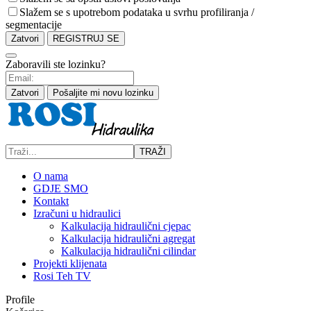
Slažem se s upotrebom podataka u svrhu profiliranja /
segmentacije
Zatvori
REGISTRUJ SE
Zaboravili ste lozinku?
Zatvori
Pošaljite mi novu lozinku
TRAŽI
O nama
GDJE SMO
Kontakt
Izračuni u hidraulici
Kalkulacija hidraulični cjepac
Kalkulacija hidraulični agregat
Kalkulacija hidraulični cilindar
Projekti klijenata
Rosi Teh TV
Profile