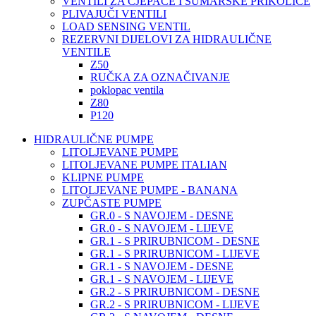
VENTILI ZA CJEPAČE I ŠUMARSKE PRIKOLICE
PLIVAJUČI VENTILI
LOAD SENSING VENTIL
REZERVNI DIJELOVI ZA HIDRAULIČNE
VENTILE
Z50
RUČKA ZA OZNAČIVANJE
poklopac ventila
Z80
P120
HIDRAULIČNE PUMPE
LITOLJEVANE PUMPE
LITOLJEVANE PUMPE ITALIAN
KLIPNE PUMPE
LITOLJEVANE PUMPE - BANANA
ZUPČASTE PUMPE
GR.0 - S NAVOJEM - DESNE
GR.0 - S NAVOJEM - LIJEVE
GR.1 - S PRIRUBNICOM - DESNE
GR.1 - S PRIRUBNICOM - LIJEVE
GR.1 - S NAVOJEM - DESNE
GR.1 - S NAVOJEM - LIJEVE
GR.2 - S PRIRUBNICOM - DESNE
GR.2 - S PRIRUBNICOM - LIJEVE