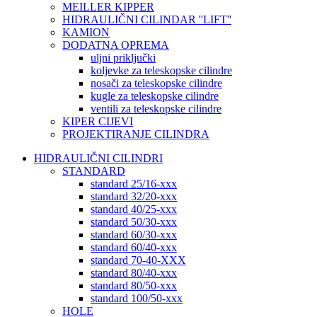
MEILLER KIPPER
HIDRAULIČNI CILINDAR ''LIFT''
KAMION
DODATNA OPREMA
uljni priključki
koljevke za teleskopske cilindre
nosači za teleskopske cilindre
kugle za teleskopske cilindre
ventili za teleskopske cilindre
KIPER CIJEVI
PROJEKTIRANJE CILINDRA
HIDRAULIČNI CILINDRI
STANDARD
standard 25/16-xxx
standard 32/20-xxx
standard 40/25-xxx
standard 50/30-xxx
standard 60/30-xxx
standard 60/40-xxx
standard 70-40-XXX
standard 80/40-xxx
standard 80/50-xxx
standard 100/50-xxx
HOLE