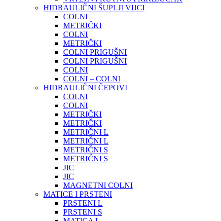
HIDRAULIČNI ŠUPLJI VIJCI
COLNI
METRIČKI
COLNI
METRIČKI
COLNI PRIGUŠNI
COLNI PRIGUŠNI
COLNI
COLNI – COLNI
HIDRAULIČNI ČEPOVI
COLNI
COLNI
METRIČKI
METRIČKI
METRIČNI L
METRIČNI L
METRIČNI S
METRIČNI S
JIC
JIC
MAGNETNI COLNI
MATICE I PRSTENI
PRSTENI L
PRSTENI S
MATICA L