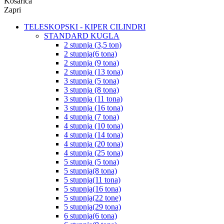
Košarica
Zapri
TELESKOPSKI - KIPER CILINDRI
STANDARD KUGLA
2 stupnja (3,5 ton)
2 stupnja(6 tona)
2 stupnja (9 tona)
2 stupnja (13 tona)
3 stupnja (5 tona)
3 stupnja (8 tona)
3 stupnja (11 tona)
3 stupnja (16 tona)
4 stupnja (7 tona)
4 stupnja (10 tona)
4 stupnja (14 tona)
4 stupnja (20 tona)
4 stupnja (25 tona)
5 stupnja (5 tona)
5 stupnja(8 tona)
5 stupnja(11 tona)
5 stupnja(16 tona)
5 stupnja(22 tone)
5 stupnja(29 tona)
6 stupnja(6 tona)