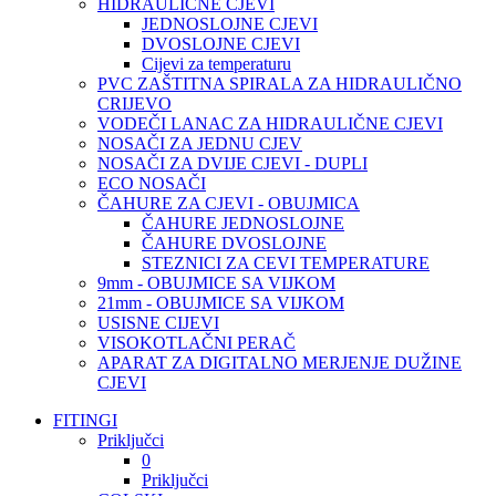
HIDRAULIČNE CJEVI
JEDNOSLOJNE CJEVI
DVOSLOJNE CJEVI
Cijevi za temperaturu
PVC ZAŠTITNA SPIRALA ZA HIDRAULIČNO
CRIJEVO
VODEČI LANAC ZA HIDRAULIČNE CJEVI
NOSAČI ZA JEDNU CJEV
NOSAČI ZA DVIJE CJEVI - DUPLI
ECO NOSAČI
ČAHURE ZA CJEVI - OBUJMICA
ČAHURE JEDNOSLOJNE
ČAHURE DVOSLOJNE
STEZNICI ZA CEVI TEMPERATURE
9mm - OBUJMICE SA VIJKOM
21mm - OBUJMICE SA VIJKOM
USISNE CIJEVI
VISOKOTLAČNI PERAČ
APARAT ZA DIGITALNO MERJENJE DUŽINE
CJEVI
FITINGI
Priključci
0
Priključci