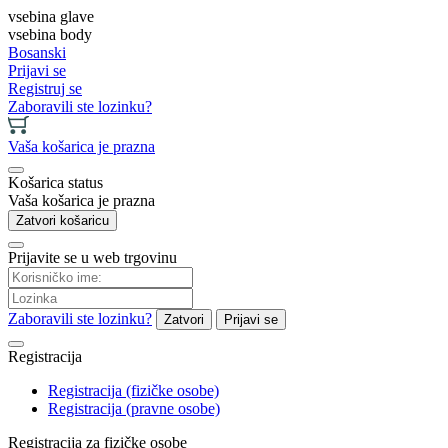
vsebina glave
vsebina body
Bosanski
Prijavi se
Registruj se
Zaboravili ste lozinku?
Vaša košarica je prazna
Košarica status
Vaša košarica je prazna
Zatvori košaricu
Prijavite se u web trgovinu
Zaboravili ste lozinku?
Zatvori
Prijavi se
Registracija
Registracija (fizičke osobe)
Registracija (pravne osobe)
Registracija za fizičke osobe