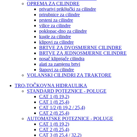
OPREMA ZA CILINDRE
privarivi priključki za cilindre
prirubnice za cilindre
prsteni za cilindre
vilice za cilindre
poklopac-dno za cilindre
kugle za cilindre
klipovi za cilindre
BRTVE ZA DVOSMJERNE CILINDRE
BRTVE ZA JEDNOSMJERNE CILINDRE
nosač klipnjače cilindra
alati za zamjenu brtvi
štapovi za cilindre
VOLANSKI CILINDRI ZA TRAKTORE
TRO-TOČKOVNA HIDRAULIKA
STANDARD POTEZNICE - POLUGE
CAT 1 (fi 19,2)
CAT 1 (fi 25,4)
CAT 1/2 (fi 19,2 / 25,4)
CAT 2 (fi 25,4)
AUTOMATSKE POTEZNICE - POLUGE
CAT 1 (fi 19,2)
CAT 2 (fi 25,4)
CAT 3 (fi 25,4 / 32,2)