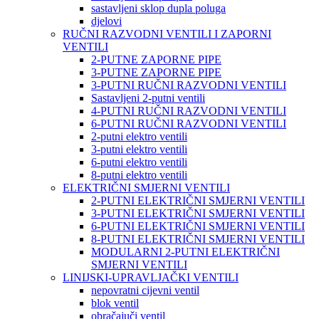
sastavljeni sklop dupla poluga
djelovi
RUČNI RAZVODNI VENTILI I ZAPORNI
VENTILI
2-PUTNE ZAPORNE PIPE
3-PUTNE ZAPORNE PIPE
3-PUTNI RUČNI RAZVODNI VENTILI
Sastavljeni 2-putni ventili
4-PUTNI RUČNI RAZVODNI VENTILI
6-PUTNI RUČNI RAZVODNI VENTILI
2-putni elektro ventili
3-putni elektro ventili
6-putni elektro ventili
8-putni elektro ventili
ELEKTRIČNI SMJERNI VENTILI
2-PUTNI ELEKTRIČNI SMJERNI VENTILI
3-PUTNI ELEKTRIČNI SMJERNI VENTILI
6-PUTNI ELEKTRIČNI SMJERNI VENTILI
8-PUTNI ELEKTRIČNI SMJERNI VENTILI
MODULARNI 2-PUTNI ELEKTRIČNI
SMJERNI VENTILI
LINIJSKI-UPRAVLJAČKI VENTILI
nepovratni cijevni ventil
blok ventil
obračajuči ventil