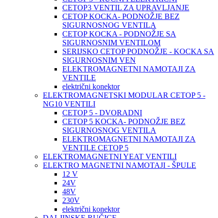
CETOP3 VENTIL ZA UPRAVLJANJE
CETOP KOCKA- PODNOŽJE BEZ
SIGURNOSNOG VENTILA
CETOP KOCKA - PODNOŽJE SA
SIGURNOSNIM VENTILOM
SERIJSKO CETOP PODNOŽJE - KOCKA SA
SIGURNOSNIM VEN
ELEKTROMAGNETNI NAMOTAJI ZA
VENTILE
električni konektor
ELEKTROMAGNETSKI MODULAR CETOP 5 -
NG10 VENTILI
CETOP 5 - DVORADNI
CETOP 5 KOCKA- PODNOŽJE BEZ
SIGURNOSNOG VENTILA
ELEKTROMAGNETNI NAMOTAJI ZA
VENTILE CETOP 5
ELEKTROMAGNETNI YEAT VENTILI
ELEKTRO MAGNETNI NAMOTAJI - ŠPULE
12 V
24V
48V
230V
električni konektor
DALJINSKE RUČICE