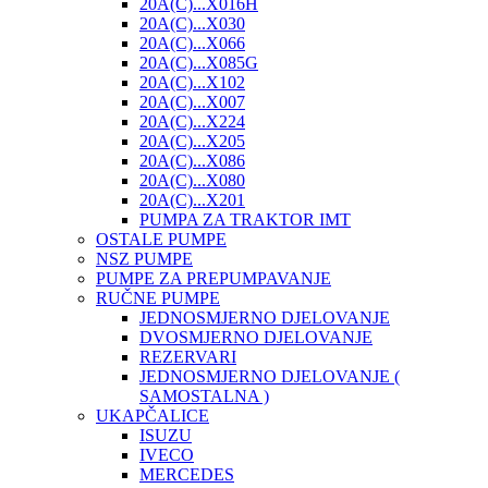
20A(C)...X016H
20A(C)...X030
20A(C)...X066
20A(C)...X085G
20A(C)...X102
20A(C)...X007
20A(C)...X224
20A(C)...X205
20A(C)...X086
20A(C)...X080
20A(C)...X201
PUMPA ZA TRAKTOR IMT
OSTALE PUMPE
NSZ PUMPE
PUMPE ZA PREPUMPAVANJE
RUČNE PUMPE
JEDNOSMJERNO DJELOVANJE
DVOSMJERNO DJELOVANJE
REZERVARI
JEDNOSMJERNO DJELOVANJE (
SAMOSTALNA )
UKAPČALICE
ISUZU
IVECO
MERCEDES