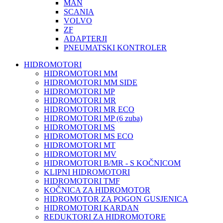
MAN
SCANIA
VOLVO
ZF
ADAPTERJI
PNEUMATSKI KONTROLER
HIDROMOTORI
HIDROMOTORI MM
HIDROMOTORI MM SIDE
HIDROMOTORI MP
HIDROMOTORI MR
HIDROMOTORI MR ECO
HIDROMOTORI MP (6 zuba)
HIDROMOTORI MS
HIDROMOTORI MS ECO
HIDROMOTORI MT
HIDROMOTORI MV
HIDROMOTORI B/MR - S KOČNICOM
KLIPNI HIDROMOTORI
HIDROMOTORI TMF
KOČNICA ZA HIDROMOTOR
HIDROMOTOR ZA POGON GUSJENICA
HIDROMOTORI KARDAN
REDUKTORI ZA HIDROMOTORE