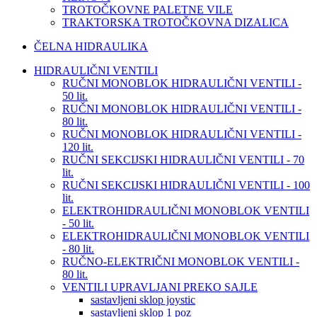
TROTOČKOVNE PALETNE VILE
TRAKTORSKA TROTOČKOVNA DIZALICA
ČELNA HIDRAULIKA
HIDRAULIČNI VENTILI
RUČNI MONOBLOK HIDRAULIČNI VENTILI -
50 lit.
RUČNI MONOBLOK HIDRAULIČNI VENTILI -
80 lit.
RUČNI MONOBLOK HIDRAULIČNI VENTILI -
120 lit.
RUČNI SEKCIJSKI HIDRAULIČNI VENTILI - 70
lit.
RUČNI SEKCIJSKI HIDRAULIČNI VENTILI - 100
lit.
ELEKTROHIDRAULIČNI MONOBLOK VENTILI
- 50 lit.
ELEKTROHIDRAULIČNI MONOBLOK VENTILI
- 80 lit.
RUČNO-ELEKTRIČNI MONOBLOK VENTILI -
80 lit.
VENTILI UPRAVLJANI PREKO SAJLE
sastavljeni sklop joystic
sastavljeni sklop 1 poz