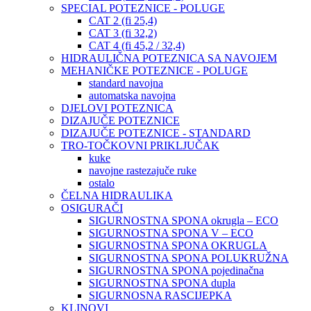
SPECIAL POTEZNICE - POLUGE
CAT 2 (fi 25,4)
CAT 3 (fi 32,2)
CAT 4 (fi 45,2 / 32,4)
HIDRAULIČNA POTEZNICA SA NAVOJEM
MEHANIČKE POTEZNICE - POLUGE
standard navojna
automatska navojna
DJELOVI POTEZNICA
DIZAJUČE POTEZNICE
DIZAJUČE POTEZNICE - STANDARD
TRO-TOČKOVNI PRIKLJUČAK
kuke
navojne rastezajuče ruke
ostalo
ČELNA HIDRAULIKA
OSIGURAČI
SIGURNOSTNA SPONA okrugla – ECO
SIGURNOSTNA SPONA V – ECO
SIGURNOSTNA SPONA OKRUGLA
SIGURNOSTNA SPONA POLUKRUŽNA
SIGURNOSTNA SPONA pojedinačna
SIGURNOSTNA SPONA dupla
SIGURNOSNA RASCIJEPKA
KLINOVI