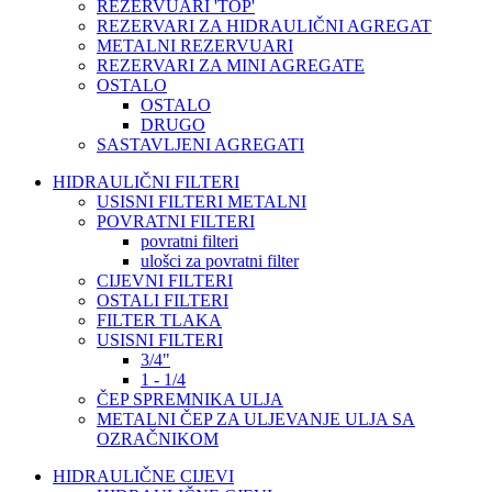
REZERVUARI 'TOP'
REZERVARI ZA HIDRAULIČNI AGREGAT
METALNI REZERVUARI
REZERVARI ZA MINI AGREGATE
OSTALO
OSTALO
DRUGO
SASTAVLJENI AGREGATI
HIDRAULIČNI FILTERI
USISNI FILTERI METALNI
POVRATNI FILTERI
povratni filteri
ulošci za povratni filter
CIJEVNI FILTERI
OSTALI FILTERI
FILTER TLAKA
USISNI FILTERI
3/4"
1 - 1/4
ČEP SPREMNIKA ULJA
METALNI ČEP ZA ULJEVANJE ULJA SA
OZRAČNIKOM
HIDRAULIČNE CIJEVI