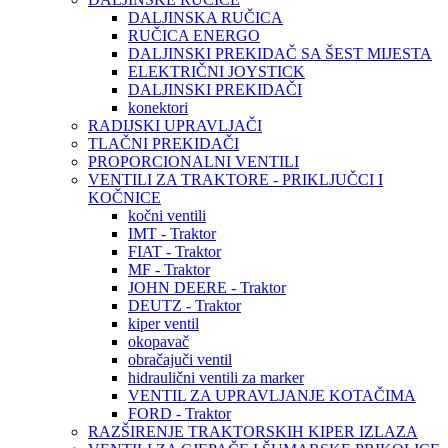
DALJINSKA RUČICA
RUČICA ENERGO
DALJINSKI PREKIDAČ SA ŠEST MIJESTA
ELEKTRIČNI JOYSTICK
DALJINSKI PREKIDAČI
konektori
RADIJSKI UPRAVLJAČI
TLAČNI PREKIDAČI
PROPORCIONALNI VENTILI
VENTILI ZA TRAKTORE - PRIKLJUČCI I
KOČNICE
kočni ventili
IMT - Traktor
FIAT - Traktor
MF - Traktor
JOHN DEERE - Traktor
DEUTZ - Traktor
kiper ventil
okopavač
obračajuči ventil
hidraulični ventili za marker
VENTIL ZA UPRAVLJANJE KOTAČIMA
FORD - Traktor
RAZŠIRENJE TRAKTORSKIH KIPER IZLAZA