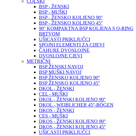
COLSKI
BSP - ŽENSKI
BSP - MUŠKI
BSP - ŽENSKO KOLJENO 90°
BSP - ŽENSKO KOLJENO 45°
90° KOMPAKTNA BSP KOLJENA S O-RING
BRTVOM
UŠICASTI PRIKLJUČCI
SPOJNI ELEMENTI ZA CIJEVI
ČAHURE DVOSLOJNE
DVOSLOJNE CJEVI
METRIČNI
BSP ŽENSKI NAVOJ
BSP MUŠKI NAVOJ
BSP ŽENSKO KOLJENO 90°
BSP ŽENSKO KOLJENO 45°
DKOL - ŽENSKI
CEL - MUŠKI
DKOL - ŽENSKI KOLJENO 90°
DKOL - WEIBLICHER 45°-BÖGEN
DKOS - ŽENSKI
CES - MUŠKI
DKOS - ŽENSKI KOLJENO 90°
DKOS - ŽENSKI KOLJENO 45°
UŠICASTI PRIKLJUČCI