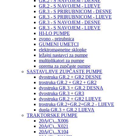
GR.2 - S NAVOJEM - DESNE
GR.2 - S NAVOJEM - LIJEVE
GR.3 - S PRIRUBNICOM - DESNE
GR.3 - S PRIRUBNICOM - LIJEVE
GR.3 - S NAVOJEM - DESNE
GR.3 - S NAVOJEM - LIJEVE
HI-LO PUMPE
zvono - prirubnica
GUMENI UMETCI
elektromagnetne sklopke
ležajni nastavci za pumpe
multiplikatori za pumpe
oprema za zupčaste pumpe
SASTAVLJIVE ZUPČASTE PUMPE
dvostruka GR.2 + GR2 DESNE
trostruka GR.2 + GR2 + GR2
dvostruka GR.3 + GR.2 DESNA
dvostruka GR.3 + GR3
dvostruka GR.2 + GR2 LIJEVE
trostruka GR.2+GR.2+GR.2 - LIJEVE
dupla GR.3 + GR.2 LIJEVA
TRAKTORSKE PUMPE
20A(C)...X006
20A(C)...X021
20A(C)...X104