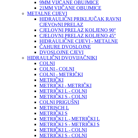
9MM VIJČANE OBUJMICE
21MM VIJČANE OBUJMICE
METALNE CIJEVI
HIDRAULIČNI PRIKLJUČAK RAVNI
CJEVOvNI PRELAZ
CJELOVNI PRELAZ KOLJENO 90°
CJELOVNI PRELAZ KOLJENO 45°
HIDRAULIČNE CIJEVI - METALNE
ČAHURE DVOSLOJNE
DVOSLOJNE CJEVI
HIDRAULIČNI DVOVIJAČNIKI
COLNI
COLNI - COLNI
COLNI - METRIČKI
METRIČKI
METRIČKI - METRIČKI
METRIČKI L - COLNI
METRIČKI S - COLNI
COLNI PRIGUŠNI
METRISCH L
METRIČKI S
METRIČKI L - METRIČKI L
METRIČKI S - METRIČKI S
METRIČKI L - COLNI
METRIČKI S - COLNI