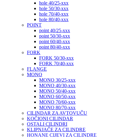
hole 40/25-xxx
hole 50/30-xxx
hole 70/40-xxx
hole 80/40-xxx
POINT
point 40/25-xxx
point 50/30-xxx
point 60/40-xxx
point 80/40-xxx
FORK
FORK 50/30-xxx
FORK 70/40-xxx
FLANGE
MONO
MONO 30/25-xxx
MONO 40/30-xxx
MONO 50/40-xxx
MONO 60/50-xxx
MONO 70/60-xxx
MONO 80/70-xxx
CILINDAR ZA AVTOVUČU
KOČIONI CILINDAR
OSTALI CILINDRI
KLIPNJAČE ZA CILINDRE
HONANE CIJEVI ZA CILINDRE