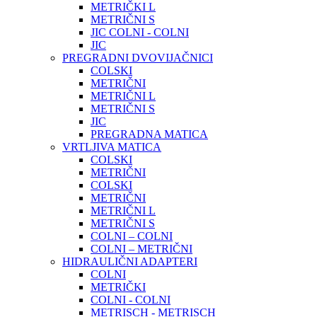
METRIČKI L
METRIČNI S
JIC COLNI - COLNI
JIC
PREGRADNI DVOVIJAČNICI
COLSKI
METRIČNI
METRIČNI L
METRIČNI S
JIC
PREGRADNA MATICA
VRTLJIVA MATICA
COLSKI
METRIČNI
COLSKI
METRIČNI
METRIČNI L
METRIČNI S
COLNI – COLNI
COLNI – METRIČNI
HIDRAULIČNI ADAPTERI
COLNI
METRIČKI
COLNI - COLNI
METRISCH - METRISCH