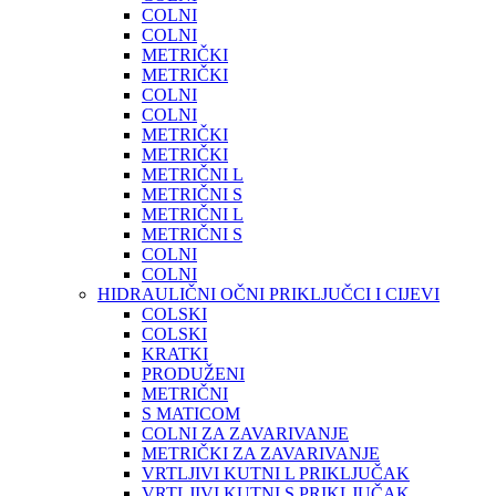
COLNI
COLNI
METRIČKI
METRIČKI
COLNI
COLNI
METRIČKI
METRIČKI
METRIČNI L
METRIČNI S
METRIČNI L
METRIČNI S
COLNI
COLNI
HIDRAULIČNI OČNI PRIKLJUČCI I CIJEVI
COLSKI
COLSKI
KRATKI
PRODUŽENI
METRIČNI
S MATICOM
COLNI ZA ZAVARIVANJE
METRIČKI ZA ZAVARIVANJE
VRTLJIVI KUTNI L PRIKLJUČAK
VRTLJIVI KUTNI S PRIKLJUČAK