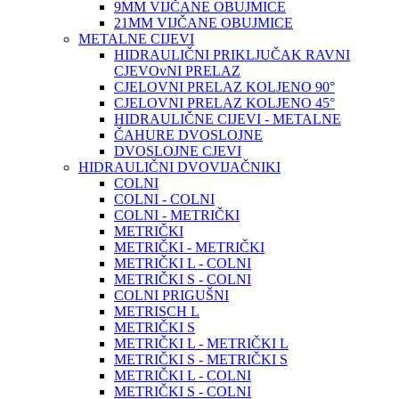
9MM VIJČANE OBUJMICE
21MM VIJČANE OBUJMICE
METALNE CIJEVI
HIDRAULIČNI PRIKLJUČAK RAVNI
CJEVOvNI PRELAZ
CJELOVNI PRELAZ KOLJENO 90°
CJELOVNI PRELAZ KOLJENO 45°
HIDRAULIČNE CIJEVI - METALNE
ČAHURE DVOSLOJNE
DVOSLOJNE CJEVI
HIDRAULIČNI DVOVIJAČNIKI
COLNI
COLNI - COLNI
COLNI - METRIČKI
METRIČKI
METRIČKI - METRIČKI
METRIČKI L - COLNI
METRIČKI S - COLNI
COLNI PRIGUŠNI
METRISCH L
METRIČKI S
METRIČKI L - METRIČKI L
METRIČKI S - METRIČKI S
METRIČKI L - COLNI
METRIČKI S - COLNI