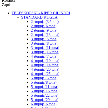
Košarica
Zapri
TELESKOPSKI - KIPER CILINDRI
STANDARD KUGLA
2 stupnja (3,5 ton)
2 stupnja(6 tona)
2 stupnja (9 tona)
2 stupnja (13 tona)
3 stupnja (5 tona)
3 stupnja (8 tona)
3 stupnja (11 tona)
3 stupnja (16 tona)
4 stupnja (7 tona)
4 stupnja (10 tona)
4 stupnja (14 tona)
4 stupnja (20 tona)
4 stupnja (25 tona)
5 stupnja (5 tona)
5 stupnja(8 tona)
5 stupnja(11 tona)
5 stupnja(16 tona)
5 stupnja(22 tone)
5 stupnja(29 tona)
6 stupnja(6 tona)