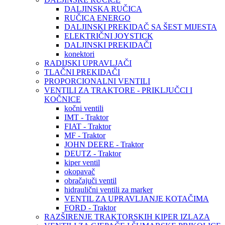
DALJINSKA RUČICA
RUČICA ENERGO
DALJINSKI PREKIDAČ SA ŠEST MIJESTA
ELEKTRIČNI JOYSTICK
DALJINSKI PREKIDAČI
konektori
RADIJSKI UPRAVLJAČI
TLAČNI PREKIDAČI
PROPORCIONALNI VENTILI
VENTILI ZA TRAKTORE - PRIKLJUČCI I
KOČNICE
kočni ventili
IMT - Traktor
FIAT - Traktor
MF - Traktor
JOHN DEERE - Traktor
DEUTZ - Traktor
kiper ventil
okopavač
obračajuči ventil
hidraulični ventili za marker
VENTIL ZA UPRAVLJANJE KOTAČIMA
FORD - Traktor
RAZŠIRENJE TRAKTORSKIH KIPER IZLAZA