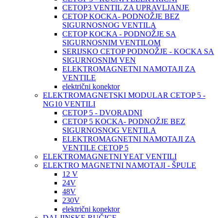
CETOP3 VENTIL ZA UPRAVLJANJE
CETOP KOCKA- PODNOŽJE BEZ
SIGURNOSNOG VENTILA
CETOP KOCKA - PODNOŽJE SA
SIGURNOSNIM VENTILOM
SERIJSKO CETOP PODNOŽJE - KOCKA SA
SIGURNOSNIM VEN
ELEKTROMAGNETNI NAMOTAJI ZA
VENTILE
električni konektor
ELEKTROMAGNETSKI MODULAR CETOP 5 -
NG10 VENTILI
CETOP 5 - DVORADNI
CETOP 5 KOCKA- PODNOŽJE BEZ
SIGURNOSNOG VENTILA
ELEKTROMAGNETNI NAMOTAJI ZA
VENTILE CETOP 5
ELEKTROMAGNETNI YEAT VENTILI
ELEKTRO MAGNETNI NAMOTAJI - ŠPULE
12 V
24V
48V
230V
električni konektor
DALJINSKE RUČICE