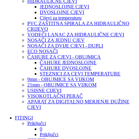
HIDRAULIČNE CJEVI
JEDNOSLOJNE CJEVI
DVOSLOJNE CJEVI
Cijevi za temperaturu
PVC ZAŠTITNA SPIRALA ZA HIDRAULIČNO
CRIJEVO
VODEČI LANAC ZA HIDRAULIČNE CJEVI
NOSAČI ZA JEDNU CJEV
NOSAČI ZA DVIJE CJEVI - DUPLI
ECO NOSAČI
ČAHURE ZA CJEVI - OBUJMICA
ČAHURE JEDNOSLOJNE
ČAHURE DVOSLOJNE
STEZNICI ZA CEVI TEMPERATURE
9mm - OBUJMICE SA VIJKOM
21mm - OBUJMICE SA VIJKOM
USISNE CIJEVI
VISOKOTLAČNI PERAČ
APARAT ZA DIGITALNO MERJENJE DUŽINE
CJEVI
FITINGI
Priključci
0
Priključci