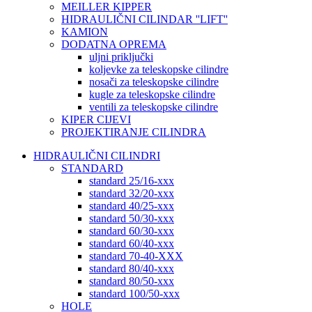
MEILLER KIPPER
HIDRAULIČNI CILINDAR ''LIFT''
KAMION
DODATNA OPREMA
uljni priključki
koljevke za teleskopske cilindre
nosači za teleskopske cilindre
kugle za teleskopske cilindre
ventili za teleskopske cilindre
KIPER CIJEVI
PROJEKTIRANJE CILINDRA
HIDRAULIČNI CILINDRI
STANDARD
standard 25/16-xxx
standard 32/20-xxx
standard 40/25-xxx
standard 50/30-xxx
standard 60/30-xxx
standard 60/40-xxx
standard 70-40-XXX
standard 80/40-xxx
standard 80/50-xxx
standard 100/50-xxx
HOLE