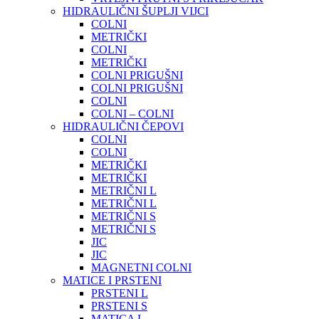
HIDRAULIČNI ŠUPLJI VIJCI
COLNI
METRIČKI
COLNI
METRIČKI
COLNI PRIGUŠNI
COLNI PRIGUŠNI
COLNI
COLNI – COLNI
HIDRAULIČNI ČEPOVI
COLNI
COLNI
METRIČKI
METRIČKI
METRIČNI L
METRIČNI L
METRIČNI S
METRIČNI S
JIC
JIC
MAGNETNI COLNI
MATICE I PRSTENI
PRSTENI L
PRSTENI S
MATICA L