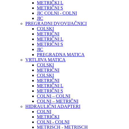
METRIČKI L
METRIČNI S
JIC COLNI - COLNI
JIC
PREGRADNI DVOVIJAČNICI
COLSKI
METRIČNI
METRIČNI L
METRIČNI S
JIC
PREGRADNA MATICA
VRTLJIVA MATICA
COLSKI
METRIČNI
COLSKI
METRIČNI
METRIČNI L
METRIČNI S
COLNI – COLNI
COLNI – METRIČNI
HIDRAULIČNI ADAPTERI
COLNI
METRIČKI
COLNI - COLNI
METRISCH - METRISCH