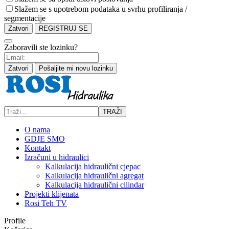
Slažem se s upotrebom podataka u svrhu profiliranja /
segmentacije
Zatvori
REGISTRUJ SE
Zaboravili ste lozinku?
Zatvori
Pošaljite mi novu lozinku
TRAŽI
O nama
GDJE SMO
Kontakt
Izračuni u hidraulici
Kalkulacija hidraulični cjepac
Kalkulacija hidraulični agregat
Kalkulacija hidraulični cilindar
Projekti klijenata
Rosi Teh TV
Profile