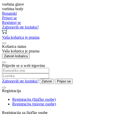
vsebina glave
vsebina body
Bosanski
Prijavi se
Registruj se
Zaboravili ste lozinku?
Vaša košarica je prazna
Košarica status
Vaša košarica je prazna
Zatvori košaricu
Prijavite se u web trgovinu
Zaboravili ste lozinku?
Zatvori
Prijavi se
Registracija
Registracija (fizičke osobe)
Registracija (pravne osobe)
Registracija za fizičke osobe