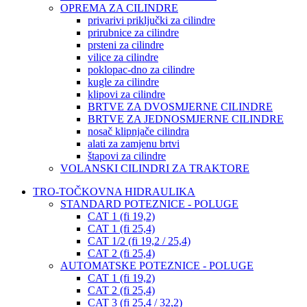
OPREMA ZA CILINDRE
privarivi priključki za cilindre
prirubnice za cilindre
prsteni za cilindre
vilice za cilindre
poklopac-dno za cilindre
kugle za cilindre
klipovi za cilindre
BRTVE ZA DVOSMJERNE CILINDRE
BRTVE ZA JEDNOSMJERNE CILINDRE
nosač klipnjače cilindra
alati za zamjenu brtvi
štapovi za cilindre
VOLANSKI CILINDRI ZA TRAKTORE
TRO-TOČKOVNA HIDRAULIKA
STANDARD POTEZNICE - POLUGE
CAT 1 (fi 19,2)
CAT 1 (fi 25,4)
CAT 1/2 (fi 19,2 / 25,4)
CAT 2 (fi 25,4)
AUTOMATSKE POTEZNICE - POLUGE
CAT 1 (fi 19,2)
CAT 2 (fi 25,4)
CAT 3 (fi 25,4 / 32,2)