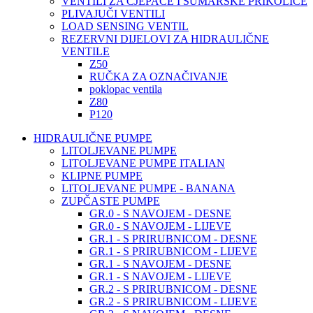
VENTILI ZA CJEPAČE I ŠUMARSKE PRIKOLICE
PLIVAJUČI VENTILI
LOAD SENSING VENTIL
REZERVNI DIJELOVI ZA HIDRAULIČNE
VENTILE
Z50
RUČKA ZA OZNAČIVANJE
poklopac ventila
Z80
P120
HIDRAULIČNE PUMPE
LITOLJEVANE PUMPE
LITOLJEVANE PUMPE ITALIAN
KLIPNE PUMPE
LITOLJEVANE PUMPE - BANANA
ZUPČASTE PUMPE
GR.0 - S NAVOJEM - DESNE
GR.0 - S NAVOJEM - LIJEVE
GR.1 - S PRIRUBNICOM - DESNE
GR.1 - S PRIRUBNICOM - LIJEVE
GR.1 - S NAVOJEM - DESNE
GR.1 - S NAVOJEM - LIJEVE
GR.2 - S PRIRUBNICOM - DESNE
GR.2 - S PRIRUBNICOM - LIJEVE