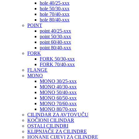
hole 40/25-xxx
hole 50/30-xxx
hole 70/40-xxx
hole 80/40-xxx
POINT
point 40/25-xxx
point 50/30-xxx
point 60/40-xxx
point 80/40-xxx
FORK
FORK 50/30-xxx
FORK 70/40-xxx
FLANGE
MONO
MONO 30/25-xxx
MONO 40/30-xxx
MONO 50/40-xxx
MONO 60/50-xxx
MONO 70/60-xxx
MONO 80/70-xxx
CILINDAR ZA AVTOVUČU
KOČIONI CILINDAR
OSTALI CILINDRI
KLIPNJAČE ZA CILINDRE
HONANE CIJEVI ZA CILINDRE