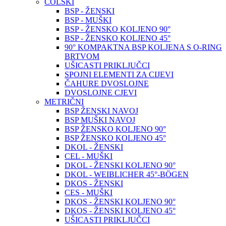
COLSKI
BSP - ŽENSKI
BSP - MUŠKI
BSP - ŽENSKO KOLJENO 90°
BSP - ŽENSKO KOLJENO 45°
90° KOMPAKTNA BSP KOLJENA S O-RING
BRTVOM
UŠICASTI PRIKLJUČCI
SPOJNI ELEMENTI ZA CIJEVI
ČAHURE DVOSLOJNE
DVOSLOJNE CJEVI
METRIČNI
BSP ŽENSKI NAVOJ
BSP MUŠKI NAVOJ
BSP ŽENSKO KOLJENO 90°
BSP ŽENSKO KOLJENO 45°
DKOL - ŽENSKI
CEL - MUŠKI
DKOL - ŽENSKI KOLJENO 90°
DKOL - WEIBLICHER 45°-BÖGEN
DKOS - ŽENSKI
CES - MUŠKI
DKOS - ŽENSKI KOLJENO 90°
DKOS - ŽENSKI KOLJENO 45°
UŠICASTI PRIKLJUČCI