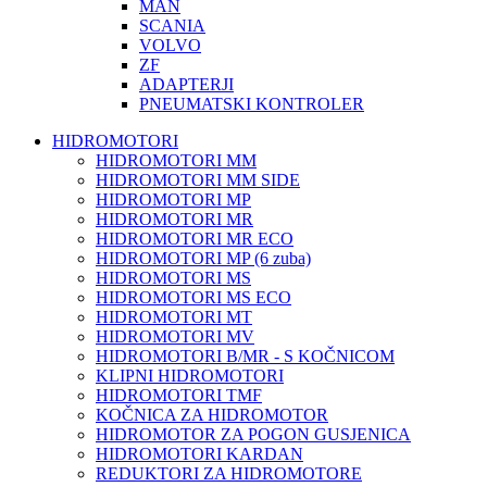
MAN
SCANIA
VOLVO
ZF
ADAPTERJI
PNEUMATSKI KONTROLER
HIDROMOTORI
HIDROMOTORI MM
HIDROMOTORI MM SIDE
HIDROMOTORI MP
HIDROMOTORI MR
HIDROMOTORI MR ECO
HIDROMOTORI MP (6 zuba)
HIDROMOTORI MS
HIDROMOTORI MS ECO
HIDROMOTORI MT
HIDROMOTORI MV
HIDROMOTORI B/MR - S KOČNICOM
KLIPNI HIDROMOTORI
HIDROMOTORI TMF
KOČNICA ZA HIDROMOTOR
HIDROMOTOR ZA POGON GUSJENICA
HIDROMOTORI KARDAN
REDUKTORI ZA HIDROMOTORE