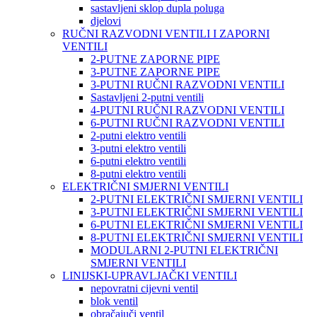
sastavljeni sklop dupla poluga
djelovi
RUČNI RAZVODNI VENTILI I ZAPORNI
VENTILI
2-PUTNE ZAPORNE PIPE
3-PUTNE ZAPORNE PIPE
3-PUTNI RUČNI RAZVODNI VENTILI
Sastavljeni 2-putni ventili
4-PUTNI RUČNI RAZVODNI VENTILI
6-PUTNI RUČNI RAZVODNI VENTILI
2-putni elektro ventili
3-putni elektro ventili
6-putni elektro ventili
8-putni elektro ventili
ELEKTRIČNI SMJERNI VENTILI
2-PUTNI ELEKTRIČNI SMJERNI VENTILI
3-PUTNI ELEKTRIČNI SMJERNI VENTILI
6-PUTNI ELEKTRIČNI SMJERNI VENTILI
8-PUTNI ELEKTRIČNI SMJERNI VENTILI
MODULARNI 2-PUTNI ELEKTRIČNI
SMJERNI VENTILI
LINIJSKI-UPRAVLJAČKI VENTILI
nepovratni cijevni ventil
blok ventil
obračajuči ventil