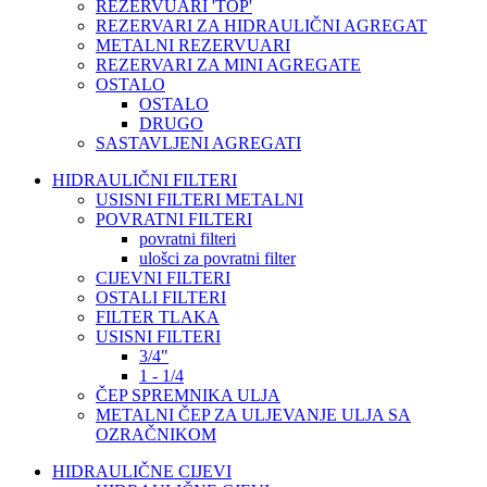
REZERVUARI 'TOP'
REZERVARI ZA HIDRAULIČNI AGREGAT
METALNI REZERVUARI
REZERVARI ZA MINI AGREGATE
OSTALO
OSTALO
DRUGO
SASTAVLJENI AGREGATI
HIDRAULIČNI FILTERI
USISNI FILTERI METALNI
POVRATNI FILTERI
povratni filteri
ulošci za povratni filter
CIJEVNI FILTERI
OSTALI FILTERI
FILTER TLAKA
USISNI FILTERI
3/4"
1 - 1/4
ČEP SPREMNIKA ULJA
METALNI ČEP ZA ULJEVANJE ULJA SA
OZRAČNIKOM
HIDRAULIČNE CIJEVI