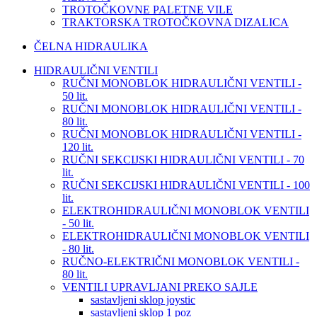
TROTOČKOVNE PALETNE VILE
TRAKTORSKA TROTOČKOVNA DIZALICA
ČELNA HIDRAULIKA
HIDRAULIČNI VENTILI
RUČNI MONOBLOK HIDRAULIČNI VENTILI -
50 lit.
RUČNI MONOBLOK HIDRAULIČNI VENTILI -
80 lit.
RUČNI MONOBLOK HIDRAULIČNI VENTILI -
120 lit.
RUČNI SEKCIJSKI HIDRAULIČNI VENTILI - 70
lit.
RUČNI SEKCIJSKI HIDRAULIČNI VENTILI - 100
lit.
ELEKTROHIDRAULIČNI MONOBLOK VENTILI
- 50 lit.
ELEKTROHIDRAULIČNI MONOBLOK VENTILI
- 80 lit.
RUČNO-ELEKTRIČNI MONOBLOK VENTILI -
80 lit.
VENTILI UPRAVLJANI PREKO SAJLE
sastavljeni sklop joystic
sastavljeni sklop 1 poz