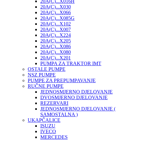
20A(C)...X016H
20A(C)...X030
20A(C)...X066
20A(C)...X085G
20A(C)...X102
20A(C)...X007
20A(C)...X224
20A(C)...X205
20A(C)...X086
20A(C)...X080
20A(C)...X201
PUMPA ZA TRAKTOR IMT
OSTALE PUMPE
NSZ PUMPE
PUMPE ZA PREPUMPAVANJE
RUČNE PUMPE
JEDNOSMJERNO DJELOVANJE
DVOSMJERNO DJELOVANJE
REZERVARI
JEDNOSMJERNO DJELOVANJE (
SAMOSTALNA )
UKAPČALICE
ISUZU
IVECO
MERCEDES