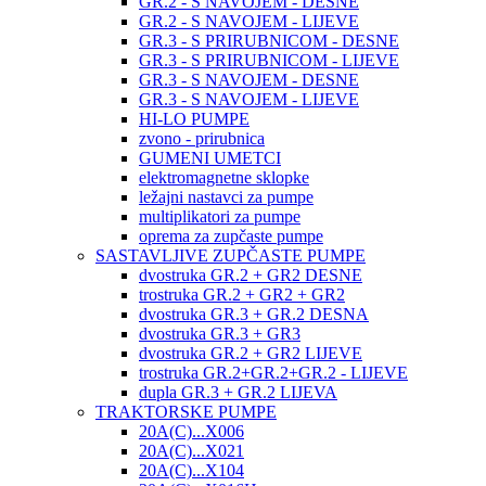
GR.2 - S NAVOJEM - DESNE
GR.2 - S NAVOJEM - LIJEVE
GR.3 - S PRIRUBNICOM - DESNE
GR.3 - S PRIRUBNICOM - LIJEVE
GR.3 - S NAVOJEM - DESNE
GR.3 - S NAVOJEM - LIJEVE
HI-LO PUMPE
zvono - prirubnica
GUMENI UMETCI
elektromagnetne sklopke
ležajni nastavci za pumpe
multiplikatori za pumpe
oprema za zupčaste pumpe
SASTAVLJIVE ZUPČASTE PUMPE
dvostruka GR.2 + GR2 DESNE
trostruka GR.2 + GR2 + GR2
dvostruka GR.3 + GR.2 DESNA
dvostruka GR.3 + GR3
dvostruka GR.2 + GR2 LIJEVE
trostruka GR.2+GR.2+GR.2 - LIJEVE
dupla GR.3 + GR.2 LIJEVA
TRAKTORSKE PUMPE
20A(C)...X006
20A(C)...X021
20A(C)...X104