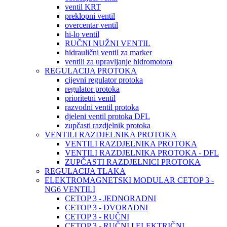
ventil KRT
preklopni ventil
overcentar ventil
hi-lo ventil
RUČNI NUŽNI VENTIL
hidraulični ventil za marker
ventili za upravljanje hidromotora
REGULACIJA PROTOKA
cijevni regulator protoka
regulator protoka
prioritetni ventil
razvodni ventil protoka
djeleni ventil protoka DFL
zupčasti razdjelnik protoka
VENTILI RAZDJELNIKA PROTOKA
VENTILI RAZDJELNIKA PROTOKA
VENTILI RAZDJELNIKA PROTOKA - DFL
ZUPČASTI RAZDJELNICI PROTOKA
REGULACIJA TLAKA
ELEKTROMAGNETSKI MODULAR CETOP 3 -
NG6 VENTILI
CETOP 3 - JEDNORADNI
CETOP 3 - DVORADNI
CETOP 3 - RUČNI
CETOP 3 - RUČNI I ELEKTRIČNI