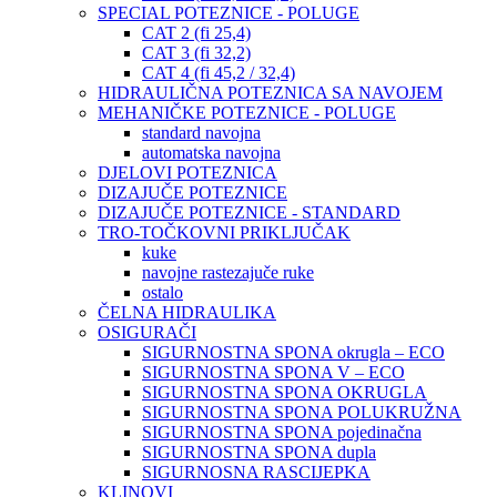
SPECIAL POTEZNICE - POLUGE
CAT 2 (fi 25,4)
CAT 3 (fi 32,2)
CAT 4 (fi 45,2 / 32,4)
HIDRAULIČNA POTEZNICA SA NAVOJEM
MEHANIČKE POTEZNICE - POLUGE
standard navojna
automatska navojna
DJELOVI POTEZNICA
DIZAJUČE POTEZNICE
DIZAJUČE POTEZNICE - STANDARD
TRO-TOČKOVNI PRIKLJUČAK
kuke
navojne rastezajuče ruke
ostalo
ČELNA HIDRAULIKA
OSIGURAČI
SIGURNOSTNA SPONA okrugla – ECO
SIGURNOSTNA SPONA V – ECO
SIGURNOSTNA SPONA OKRUGLA
SIGURNOSTNA SPONA POLUKRUŽNA
SIGURNOSTNA SPONA pojedinačna
SIGURNOSTNA SPONA dupla
SIGURNOSNA RASCIJEPKA
KLINOVI