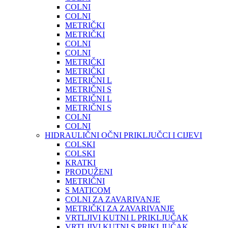
COLNI
COLNI
METRIČKI
METRIČKI
COLNI
COLNI
METRIČKI
METRIČKI
METRIČNI L
METRIČNI S
METRIČNI L
METRIČNI S
COLNI
COLNI
HIDRAULIČNI OČNI PRIKLJUČCI I CIJEVI
COLSKI
COLSKI
KRATKI
PRODUŽENI
METRIČNI
S MATICOM
COLNI ZA ZAVARIVANJE
METRIČKI ZA ZAVARIVANJE
VRTLJIVI KUTNI L PRIKLJUČAK
VRTLJIVI KUTNI S PRIKLJUČAK