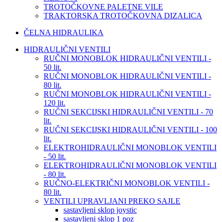
TROTOČKOVNE PALETNE VILE
TRAKTORSKA TROTOČKOVNA DIZALICA
ČELNA HIDRAULIKA
HIDRAULIČNI VENTILI
RUČNI MONOBLOK HIDRAULIČNI VENTILI -
50 lit.
RUČNI MONOBLOK HIDRAULIČNI VENTILI -
80 lit.
RUČNI MONOBLOK HIDRAULIČNI VENTILI -
120 lit.
RUČNI SEKCIJSKI HIDRAULIČNI VENTILI - 70
lit.
RUČNI SEKCIJSKI HIDRAULIČNI VENTILI - 100
lit.
ELEKTROHIDRAULIČNI MONOBLOK VENTILI
- 50 lit.
ELEKTROHIDRAULIČNI MONOBLOK VENTILI
- 80 lit.
RUČNO-ELEKTRIČNI MONOBLOK VENTILI -
80 lit.
VENTILI UPRAVLJANI PREKO SAJLE
sastavljeni sklop joystic
sastavljeni sklop 1 poz