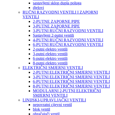
sastavljeni sklop dupla poluga
djelovi
RUČNI RAZVODNI VENTILI I ZAPORNI
VENTILI
2-PUTNE ZAPORNE PIPE
3-PUTNE ZAPORNE PIPE
3-PUTNI RUČNI RAZVODNI VENTILI
Sastavljeni 2-putni ventili
4-PUTNI RUČNI RAZVODNI VENTILI
6-PUTNI RUČNI RAZVODNI VENTILI
2-putni elektro ventili
3-putni elektro ventili
6-putni elektro ventili
8-putni elektro ventili
ELEKTRIČNI SMJERNI VENTILI
2-PUTNI ELEKTRIČNI SMJERNI VENTILI
3-PUTNI ELEKTRIČNI SMJERNI VENTILI
6-PUTNI ELEKTRIČNI SMJERNI VENTILI
8-PUTNI ELEKTRIČNI SMJERNI VENTILI
MODULARNI 2-PUTNI ELEKTRIČNI
SMJERNI VENTILI
LINIJSKI-UPRAVLJAČKI VENTILI
nepovratni cijevni ventil
blok ventil
obračajuči ventil