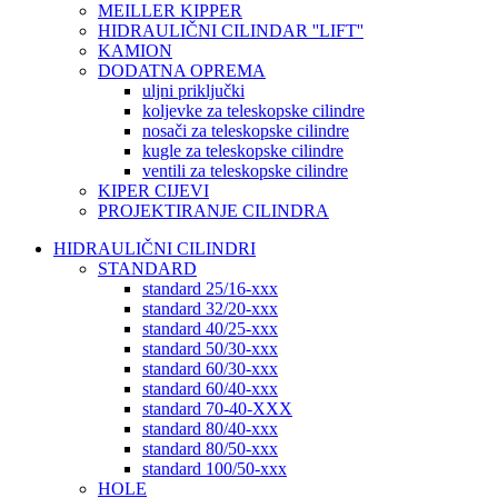
MEILLER KIPPER
HIDRAULIČNI CILINDAR ''LIFT''
KAMION
DODATNA OPREMA
uljni priključki
koljevke za teleskopske cilindre
nosači za teleskopske cilindre
kugle za teleskopske cilindre
ventili za teleskopske cilindre
KIPER CIJEVI
PROJEKTIRANJE CILINDRA
HIDRAULIČNI CILINDRI
STANDARD
standard 25/16-xxx
standard 32/20-xxx
standard 40/25-xxx
standard 50/30-xxx
standard 60/30-xxx
standard 60/40-xxx
standard 70-40-XXX
standard 80/40-xxx
standard 80/50-xxx
standard 100/50-xxx
HOLE