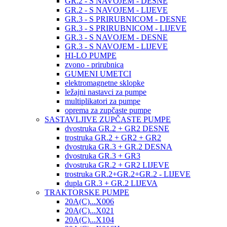
GR.2 - S NAVOJEM - DESNE
GR.2 - S NAVOJEM - LIJEVE
GR.3 - S PRIRUBNICOM - DESNE
GR.3 - S PRIRUBNICOM - LIJEVE
GR.3 - S NAVOJEM - DESNE
GR.3 - S NAVOJEM - LIJEVE
HI-LO PUMPE
zvono - prirubnica
GUMENI UMETCI
elektromagnetne sklopke
ležajni nastavci za pumpe
multiplikatori za pumpe
oprema za zupčaste pumpe
SASTAVLJIVE ZUPČASTE PUMPE
dvostruka GR.2 + GR2 DESNE
trostruka GR.2 + GR2 + GR2
dvostruka GR.3 + GR.2 DESNA
dvostruka GR.3 + GR3
dvostruka GR.2 + GR2 LIJEVE
trostruka GR.2+GR.2+GR.2 - LIJEVE
dupla GR.3 + GR.2 LIJEVA
TRAKTORSKE PUMPE
20A(C)...X006
20A(C)...X021
20A(C)...X104