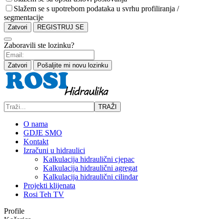
Slažem se s upotrebom podataka u svrhu profiliranja /
segmentacije
Zatvori
REGISTRUJ SE
Zaboravili ste lozinku?
Zatvori
Pošaljite mi novu lozinku
TRAŽI
O nama
GDJE SMO
Kontakt
Izračuni u hidraulici
Kalkulacija hidraulični cjepac
Kalkulacija hidraulični agregat
Kalkulacija hidraulični cilindar
Projekti klijenata
Rosi Teh TV
Profile