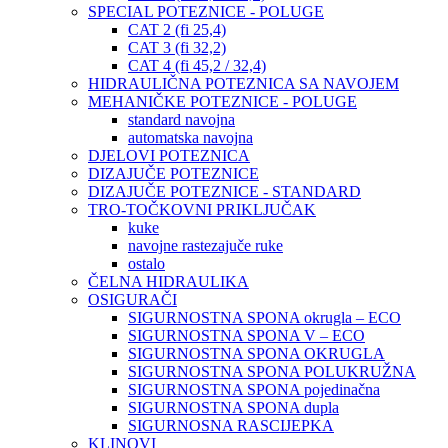
SPECIAL POTEZNICE - POLUGE
CAT 2 (fi 25,4)
CAT 3 (fi 32,2)
CAT 4 (fi 45,2 / 32,4)
HIDRAULIČNA POTEZNICA SA NAVOJEM
MEHANIČKE POTEZNICE - POLUGE
standard navojna
automatska navojna
DJELOVI POTEZNICA
DIZAJUČE POTEZNICE
DIZAJUČE POTEZNICE - STANDARD
TRO-TOČKOVNI PRIKLJUČAK
kuke
navojne rastezajuče ruke
ostalo
ČELNA HIDRAULIKA
OSIGURAČI
SIGURNOSTNA SPONA okrugla – ECO
SIGURNOSTNA SPONA V – ECO
SIGURNOSTNA SPONA OKRUGLA
SIGURNOSTNA SPONA POLUKRUŽNA
SIGURNOSTNA SPONA pojedinačna
SIGURNOSTNA SPONA dupla
SIGURNOSNA RASCIJEPKA
KLINOVI