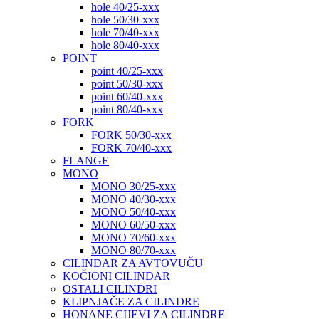
hole 40/25-xxx
hole 50/30-xxx
hole 70/40-xxx
hole 80/40-xxx
POINT
point 40/25-xxx
point 50/30-xxx
point 60/40-xxx
point 80/40-xxx
FORK
FORK 50/30-xxx
FORK 70/40-xxx
FLANGE
MONO
MONO 30/25-xxx
MONO 40/30-xxx
MONO 50/40-xxx
MONO 60/50-xxx
MONO 70/60-xxx
MONO 80/70-xxx
CILINDAR ZA AVTOVUČU
KOČIONI CILINDAR
OSTALI CILINDRI
KLIPNJAČE ZA CILINDRE
HONANE CIJEVI ZA CILINDRE