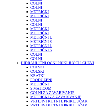
COLNI
COLNI
METRIČKI
METRIČKI
COLNI
COLNI
METRIČKI
METRIČKI
METRIČNI L
METRIČNI S
METRIČNI L
METRIČNI S
COLNI
COLNI
HIDRAULIČNI OČNI PRIKLJUČCI I CIJEVI
COLSKI
COLSKI
KRATKI
PRODUŽENI
METRIČNI
S MATICOM
COLNI ZA ZAVARIVANJE
METRIČKI ZA ZAVARIVANJE
VRTLJIVI KUTNI L PRIKLJUČAK
VRTLJIVI KUTNI S PRIKLJUČAK