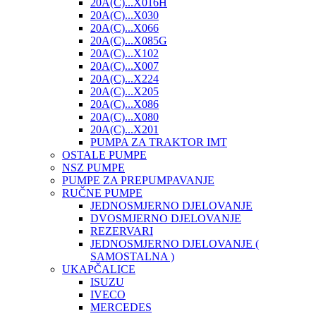
20A(C)...X016H
20A(C)...X030
20A(C)...X066
20A(C)...X085G
20A(C)...X102
20A(C)...X007
20A(C)...X224
20A(C)...X205
20A(C)...X086
20A(C)...X080
20A(C)...X201
PUMPA ZA TRAKTOR IMT
OSTALE PUMPE
NSZ PUMPE
PUMPE ZA PREPUMPAVANJE
RUČNE PUMPE
JEDNOSMJERNO DJELOVANJE
DVOSMJERNO DJELOVANJE
REZERVARI
JEDNOSMJERNO DJELOVANJE (
SAMOSTALNA )
UKAPČALICE
ISUZU
IVECO
MERCEDES