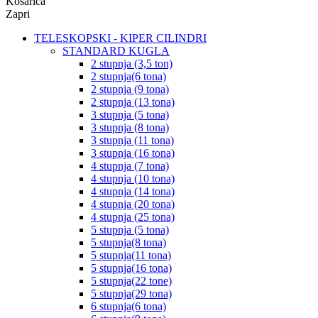
Košarica
Zapri
TELESKOPSKI - KIPER CILINDRI
STANDARD KUGLA
2 stupnja (3,5 ton)
2 stupnja(6 tona)
2 stupnja (9 tona)
2 stupnja (13 tona)
3 stupnja (5 tona)
3 stupnja (8 tona)
3 stupnja (11 tona)
3 stupnja (16 tona)
4 stupnja (7 tona)
4 stupnja (10 tona)
4 stupnja (14 tona)
4 stupnja (20 tona)
4 stupnja (25 tona)
5 stupnja (5 tona)
5 stupnja(8 tona)
5 stupnja(11 tona)
5 stupnja(16 tona)
5 stupnja(22 tone)
5 stupnja(29 tona)
6 stupnja(6 tona)