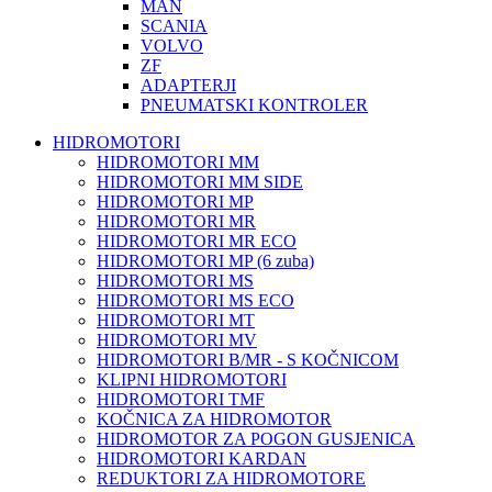
MAN
SCANIA
VOLVO
ZF
ADAPTERJI
PNEUMATSKI KONTROLER
HIDROMOTORI
HIDROMOTORI MM
HIDROMOTORI MM SIDE
HIDROMOTORI MP
HIDROMOTORI MR
HIDROMOTORI MR ECO
HIDROMOTORI MP (6 zuba)
HIDROMOTORI MS
HIDROMOTORI MS ECO
HIDROMOTORI MT
HIDROMOTORI MV
HIDROMOTORI B/MR - S KOČNICOM
KLIPNI HIDROMOTORI
HIDROMOTORI TMF
KOČNICA ZA HIDROMOTOR
HIDROMOTOR ZA POGON GUSJENICA
HIDROMOTORI KARDAN
REDUKTORI ZA HIDROMOTORE