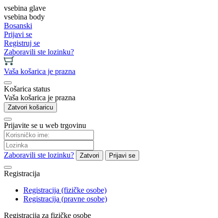
vsebina glave
vsebina body
Bosanski
Prijavi se
Registruj se
Zaboravili ste lozinku?
Vaša košarica je prazna
Košarica status
Vaša košarica je prazna
Zatvori košaricu
Prijavite se u web trgovinu
Zaboravili ste lozinku?
Zatvori
Prijavi se
Registracija
Registracija (fizičke osobe)
Registracija (pravne osobe)
Registracija za fizičke osobe