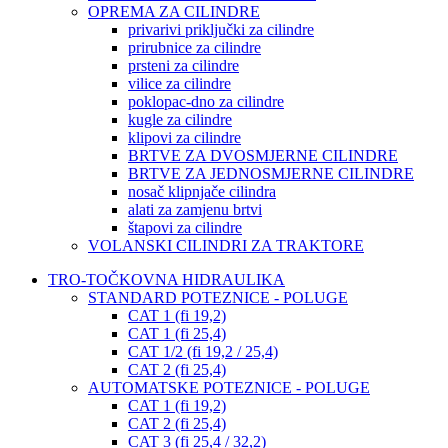
OPREMA ZA CILINDRE
privarivi priključki za cilindre
prirubnice za cilindre
prsteni za cilindre
vilice za cilindre
poklopac-dno za cilindre
kugle za cilindre
klipovi za cilindre
BRTVE ZA DVOSMJERNE CILINDRE
BRTVE ZA JEDNOSMJERNE CILINDRE
nosač klipnjače cilindra
alati za zamjenu brtvi
štapovi za cilindre
VOLANSKI CILINDRI ZA TRAKTORE
TRO-TOČKOVNA HIDRAULIKA
STANDARD POTEZNICE - POLUGE
CAT 1 (fi 19,2)
CAT 1 (fi 25,4)
CAT 1/2 (fi 19,2 / 25,4)
CAT 2 (fi 25,4)
AUTOMATSKE POTEZNICE - POLUGE
CAT 1 (fi 19,2)
CAT 2 (fi 25,4)
CAT 3 (fi 25,4 / 32,2)