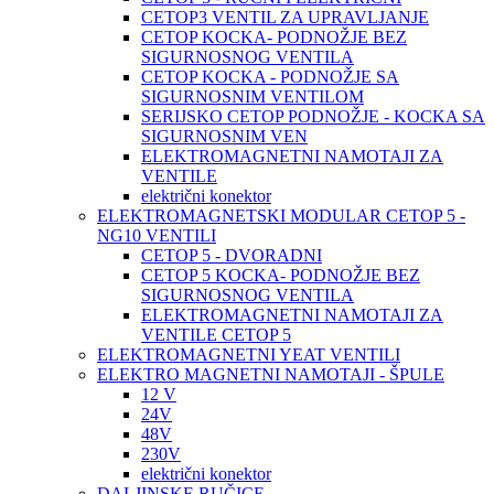
CETOP3 VENTIL ZA UPRAVLJANJE
CETOP KOCKA- PODNOŽJE BEZ
SIGURNOSNOG VENTILA
CETOP KOCKA - PODNOŽJE SA
SIGURNOSNIM VENTILOM
SERIJSKO CETOP PODNOŽJE - KOCKA SA
SIGURNOSNIM VEN
ELEKTROMAGNETNI NAMOTAJI ZA
VENTILE
električni konektor
ELEKTROMAGNETSKI MODULAR CETOP 5 -
NG10 VENTILI
CETOP 5 - DVORADNI
CETOP 5 KOCKA- PODNOŽJE BEZ
SIGURNOSNOG VENTILA
ELEKTROMAGNETNI NAMOTAJI ZA
VENTILE CETOP 5
ELEKTROMAGNETNI YEAT VENTILI
ELEKTRO MAGNETNI NAMOTAJI - ŠPULE
12 V
24V
48V
230V
električni konektor
DALJINSKE RUČICE