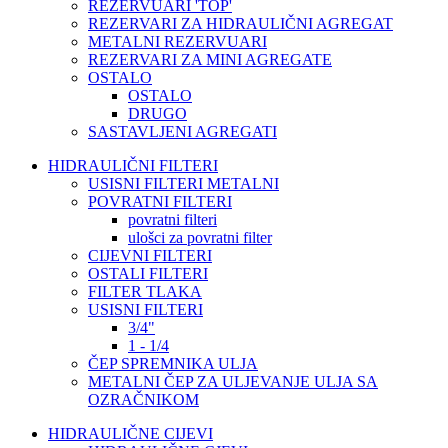
REZERVUARI 'TOP'
REZERVARI ZA HIDRAULIČNI AGREGAT
METALNI REZERVUARI
REZERVARI ZA MINI AGREGATE
OSTALO
OSTALO
DRUGO
SASTAVLJENI AGREGATI
HIDRAULIČNI FILTERI
USISNI FILTERI METALNI
POVRATNI FILTERI
povratni filteri
ulošci za povratni filter
CIJEVNI FILTERI
OSTALI FILTERI
FILTER TLAKA
USISNI FILTERI
3/4"
1 - 1/4
ČEP SPREMNIKA ULJA
METALNI ČEP ZA ULJEVANJE ULJA SA
OZRAČNIKOM
HIDRAULIČNE CIJEVI