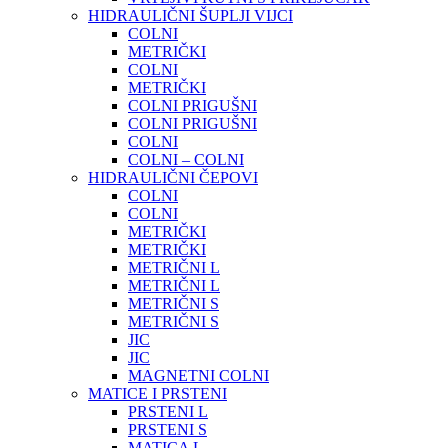
HIDRAULIČNI ŠUPLJI VIJCI
COLNI
METRIČKI
COLNI
METRIČKI
COLNI PRIGUŠNI
COLNI PRIGUŠNI
COLNI
COLNI – COLNI
HIDRAULIČNI ČEPOVI
COLNI
COLNI
METRIČKI
METRIČKI
METRIČNI L
METRIČNI L
METRIČNI S
METRIČNI S
JIC
JIC
MAGNETNI COLNI
MATICE I PRSTENI
PRSTENI L
PRSTENI S
MATICA L