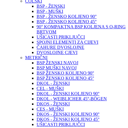
COLSKI
BSP - ŽENSKI
BSP - MUŠKI
BSP - ŽENSKO KOLJENO 90°
BSP - ŽENSKO KOLJENO 45°
90° KOMPAKTNA BSP KOLJENA S O-RING
BRTVOM
UŠICASTI PRIKLJUČCI
SPOJNI ELEMENTI ZA CIJEVI
ČAHURE DVOSLOJNE
DVOSLOJNE CJEVI
METRIČNI
BSP ŽENSKI NAVOJ
BSP MUŠKI NAVOJ
BSP ŽENSKO KOLJENO 90°
BSP ŽENSKO KOLJENO 45°
DKOL - ŽENSKI
CEL - MUŠKI
DKOL - ŽENSKI KOLJENO 90°
DKOL - WEIBLICHER 45°-BÖGEN
DKOS - ŽENSKI
CES - MUŠKI
DKOS - ŽENSKI KOLJENO 90°
DKOS - ŽENSKI KOLJENO 45°
UŠICASTI PRIKLJUČCI