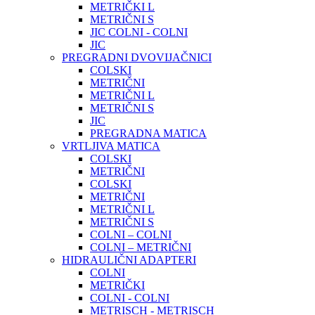
METRIČKI L
METRIČNI S
JIC COLNI - COLNI
JIC
PREGRADNI DVOVIJAČNICI
COLSKI
METRIČNI
METRIČNI L
METRIČNI S
JIC
PREGRADNA MATICA
VRTLJIVA MATICA
COLSKI
METRIČNI
COLSKI
METRIČNI
METRIČNI L
METRIČNI S
COLNI – COLNI
COLNI – METRIČNI
HIDRAULIČNI ADAPTERI
COLNI
METRIČKI
COLNI - COLNI
METRISCH - METRISCH