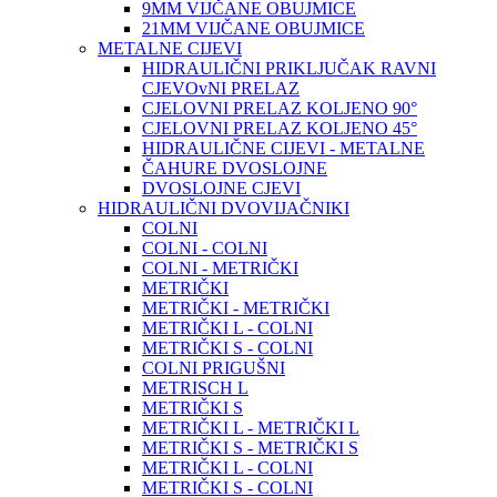
9MM VIJČANE OBUJMICE
21MM VIJČANE OBUJMICE
METALNE CIJEVI
HIDRAULIČNI PRIKLJUČAK RAVNI
CJEVOvNI PRELAZ
CJELOVNI PRELAZ KOLJENO 90°
CJELOVNI PRELAZ KOLJENO 45°
HIDRAULIČNE CIJEVI - METALNE
ČAHURE DVOSLOJNE
DVOSLOJNE CJEVI
HIDRAULIČNI DVOVIJAČNIKI
COLNI
COLNI - COLNI
COLNI - METRIČKI
METRIČKI
METRIČKI - METRIČKI
METRIČKI L - COLNI
METRIČKI S - COLNI
COLNI PRIGUŠNI
METRISCH L
METRIČKI S
METRIČKI L - METRIČKI L
METRIČKI S - METRIČKI S
METRIČKI L - COLNI
METRIČKI S - COLNI