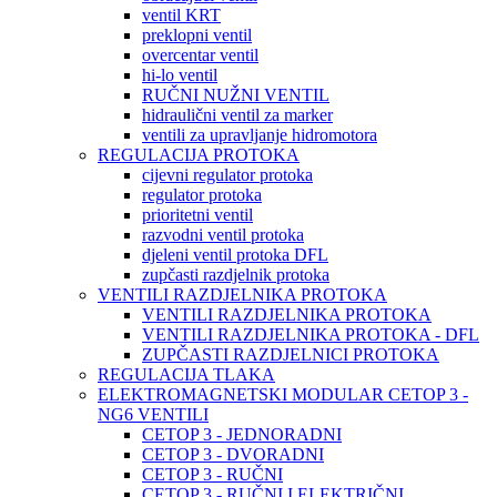
ventil KRT
preklopni ventil
overcentar ventil
hi-lo ventil
RUČNI NUŽNI VENTIL
hidraulični ventil za marker
ventili za upravljanje hidromotora
REGULACIJA PROTOKA
cijevni regulator protoka
regulator protoka
prioritetni ventil
razvodni ventil protoka
djeleni ventil protoka DFL
zupčasti razdjelnik protoka
VENTILI RAZDJELNIKA PROTOKA
VENTILI RAZDJELNIKA PROTOKA
VENTILI RAZDJELNIKA PROTOKA - DFL
ZUPČASTI RAZDJELNICI PROTOKA
REGULACIJA TLAKA
ELEKTROMAGNETSKI MODULAR CETOP 3 -
NG6 VENTILI
CETOP 3 - JEDNORADNI
CETOP 3 - DVORADNI
CETOP 3 - RUČNI
CETOP 3 - RUČNI I ELEKTRIČNI