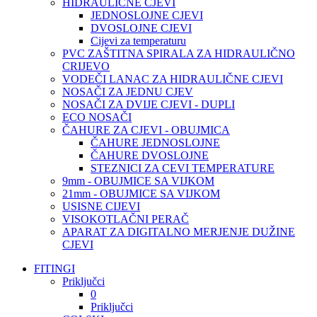
HIDRAULIČNE CJEVI
JEDNOSLOJNE CJEVI
DVOSLOJNE CJEVI
Cijevi za temperaturu
PVC ZAŠTITNA SPIRALA ZA HIDRAULIČNO
CRIJEVO
VODEČI LANAC ZA HIDRAULIČNE CJEVI
NOSAČI ZA JEDNU CJEV
NOSAČI ZA DVIJE CJEVI - DUPLI
ECO NOSAČI
ČAHURE ZA CJEVI - OBUJMICA
ČAHURE JEDNOSLOJNE
ČAHURE DVOSLOJNE
STEZNICI ZA CEVI TEMPERATURE
9mm - OBUJMICE SA VIJKOM
21mm - OBUJMICE SA VIJKOM
USISNE CIJEVI
VISOKOTLAČNI PERAČ
APARAT ZA DIGITALNO MERJENJE DUŽINE
CJEVI
FITINGI
Priključci
0
Priključci