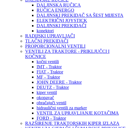
DALJINSKA RUČICA
RUČICA ENERGO
DALJINSKI PREKIDAČ SA ŠEST MIJESTA
ELEKTRIČNI JOYSTICK
DALJINSKI PREKIDAČI
konektori
RADIJSKI UPRAVLJAČI
TLAČNI PREKIDAČI
PROPORCIONALNI VENTILI
VENTILI ZA TRAKTORE - PRIKLJUČCI I
KOČNICE
kočni ventili
IMT - Traktor
FIAT - Traktor
MF - Traktor
JOHN DEERE - Traktor
DEUTZ - Traktor
kiper ventil
okopavač
obračajuči ventil
hidraulični ventili za marker
VENTIL ZA UPRAVLJANJE KOTAČIMA
FORD - Traktor
RAZŠIRENJE TRAKTORSKIH KIPER IZLAZA