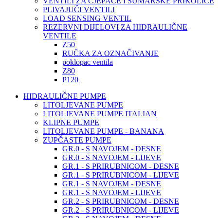
VENTILI ZA CJEPAČE I ŠUMARSKE PRIKOLICE
PLIVAJUČI VENTILI
LOAD SENSING VENTIL
REZERVNI DIJELOVI ZA HIDRAULIČNE
VENTILE
Z50
RUČKA ZA OZNAČIVANJE
poklopac ventila
Z80
P120
HIDRAULIČNE PUMPE
LITOLJEVANE PUMPE
LITOLJEVANE PUMPE ITALIAN
KLIPNE PUMPE
LITOLJEVANE PUMPE - BANANA
ZUPČASTE PUMPE
GR.0 - S NAVOJEM - DESNE
GR.0 - S NAVOJEM - LIJEVE
GR.1 - S PRIRUBNICOM - DESNE
GR.1 - S PRIRUBNICOM - LIJEVE
GR.1 - S NAVOJEM - DESNE
GR.1 - S NAVOJEM - LIJEVE
GR.2 - S PRIRUBNICOM - DESNE
GR.2 - S PRIRUBNICOM - LIJEVE