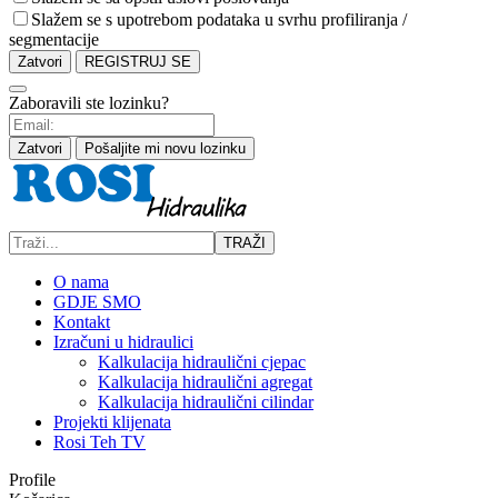
Slažem se s upotrebom podataka u svrhu profiliranja /
segmentacije
Zatvori
REGISTRUJ SE
Zaboravili ste lozinku?
Zatvori
Pošaljite mi novu lozinku
TRAŽI
O nama
GDJE SMO
Kontakt
Izračuni u hidraulici
Kalkulacija hidraulični cjepac
Kalkulacija hidraulični agregat
Kalkulacija hidraulični cilindar
Projekti klijenata
Rosi Teh TV
Profile