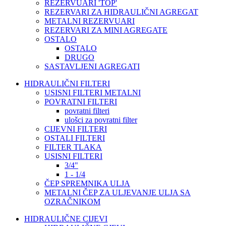
REZERVUARI 'TOP'
REZERVARI ZA HIDRAULIČNI AGREGAT
METALNI REZERVUARI
REZERVARI ZA MINI AGREGATE
OSTALO
OSTALO
DRUGO
SASTAVLJENI AGREGATI
HIDRAULIČNI FILTERI
USISNI FILTERI METALNI
POVRATNI FILTERI
povratni filteri
ulošci za povratni filter
CIJEVNI FILTERI
OSTALI FILTERI
FILTER TLAKA
USISNI FILTERI
3/4"
1 - 1/4
ČEP SPREMNIKA ULJA
METALNI ČEP ZA ULJEVANJE ULJA SA
OZRAČNIKOM
HIDRAULIČNE CIJEVI