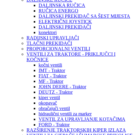
DALJINSKA RUČICA
RUČICA ENERGO
DALJINSKI PREKIDAČ SA ŠEST MIJESTA
ELEKTRIČNI JOYSTICK
DALJINSKI PREKIDAČI
konektori
RADIJSKI UPRAVLJAČI
TLAČNI PREKIDAČI
PROPORCIONALNI VENTILI
VENTILI ZA TRAKTORE - PRIKLJUČCI I
KOČNICE
kočni ventili
IMT - Traktor
FIAT - Traktor
MF - Traktor
JOHN DEERE - Traktor
DEUTZ - Traktor
kiper ventil
okopavač
obračajuči ventil
hidraulični ventili za marker
VENTIL ZA UPRAVLJANJE KOTAČIMA
FORD - Traktor
RAZŠIRENJE TRAKTORSKIH KIPER IZLAZA