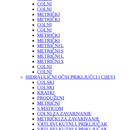
COLNI
COLNI
METRIČKI
METRIČKI
COLNI
COLNI
METRIČKI
METRIČKI
METRIČNI L
METRIČNI S
METRIČNI L
METRIČNI S
COLNI
COLNI
HIDRAULIČNI OČNI PRIKLJUČCI I CIJEVI
COLSKI
COLSKI
KRATKI
PRODUŽENI
METRIČNI
S MATICOM
COLNI ZA ZAVARIVANJE
METRIČKI ZA ZAVARIVANJE
VRTLJIVI KUTNI L PRIKLJUČAK
VRTLJIVI KUTNI S PRIKLJUČAK