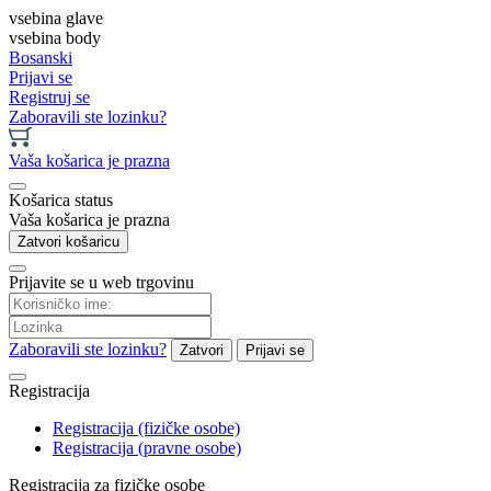
vsebina glave
vsebina body
Bosanski
Prijavi se
Registruj se
Zaboravili ste lozinku?
Vaša košarica je prazna
Košarica status
Vaša košarica je prazna
Zatvori košaricu
Prijavite se u web trgovinu
Zaboravili ste lozinku?
Zatvori
Prijavi se
Registracija
Registracija (fizičke osobe)
Registracija (pravne osobe)
Registracija za fizičke osobe