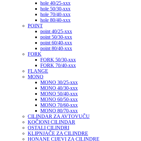
hole 40/25-xxx
hole 50/30-xxx
hole 70/40-xxx
hole 80/40-xxx
POINT
point 40/25-xxx
point 50/30-xxx
point 60/40-xxx
point 80/40-xxx
FORK
FORK 50/30-xxx
FORK 70/40-xxx
FLANGE
MONO
MONO 30/25-xxx
MONO 40/30-xxx
MONO 50/40-xxx
MONO 60/50-xxx
MONO 70/60-xxx
MONO 80/70-xxx
CILINDAR ZA AVTOVUČU
KOČIONI CILINDAR
OSTALI CILINDRI
KLIPNJAČE ZA CILINDRE
HONANE CIJEVI ZA CILINDRE