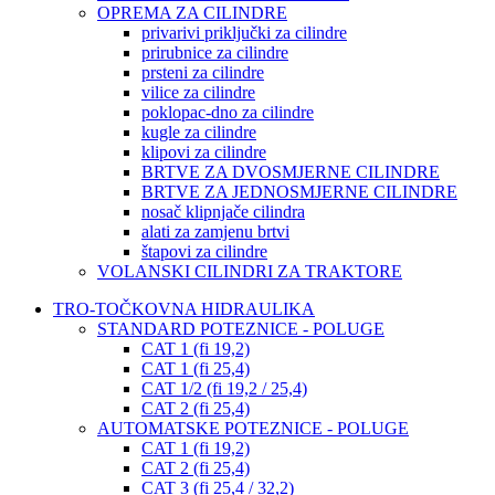
OPREMA ZA CILINDRE
privarivi priključki za cilindre
prirubnice za cilindre
prsteni za cilindre
vilice za cilindre
poklopac-dno za cilindre
kugle za cilindre
klipovi za cilindre
BRTVE ZA DVOSMJERNE CILINDRE
BRTVE ZA JEDNOSMJERNE CILINDRE
nosač klipnjače cilindra
alati za zamjenu brtvi
štapovi za cilindre
VOLANSKI CILINDRI ZA TRAKTORE
TRO-TOČKOVNA HIDRAULIKA
STANDARD POTEZNICE - POLUGE
CAT 1 (fi 19,2)
CAT 1 (fi 25,4)
CAT 1/2 (fi 19,2 / 25,4)
CAT 2 (fi 25,4)
AUTOMATSKE POTEZNICE - POLUGE
CAT 1 (fi 19,2)
CAT 2 (fi 25,4)
CAT 3 (fi 25,4 / 32,2)