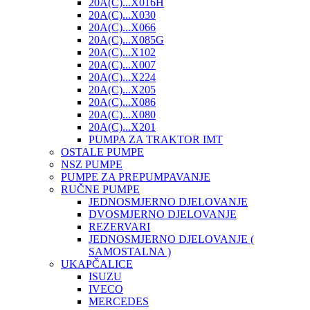
20A(C)...X016H
20A(C)...X030
20A(C)...X066
20A(C)...X085G
20A(C)...X102
20A(C)...X007
20A(C)...X224
20A(C)...X205
20A(C)...X086
20A(C)...X080
20A(C)...X201
PUMPA ZA TRAKTOR IMT
OSTALE PUMPE
NSZ PUMPE
PUMPE ZA PREPUMPAVANJE
RUČNE PUMPE
JEDNOSMJERNO DJELOVANJE
DVOSMJERNO DJELOVANJE
REZERVARI
JEDNOSMJERNO DJELOVANJE (
SAMOSTALNA )
UKAPČALICE
ISUZU
IVECO
MERCEDES