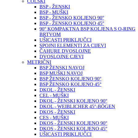
COLSKI
BSP - ŽENSKI
BSP - MUŠKI
BSP - ŽENSKO KOLJENO 90°
BSP - ŽENSKO KOLJENO 45°
90° KOMPAKTNA BSP KOLJENA S O-RING
BRTVOM
UŠICASTI PRIKLJUČCI
SPOJNI ELEMENTI ZA CIJEVI
ČAHURE DVOSLOJNE
DVOSLOJNE CJEVI
METRIČNI
BSP ŽENSKI NAVOJ
BSP MUŠKI NAVOJ
BSP ŽENSKO KOLJENO 90°
BSP ŽENSKO KOLJENO 45°
DKOL - ŽENSKI
CEL - MUŠKI
DKOL - ŽENSKI KOLJENO 90°
DKOL - WEIBLICHER 45°-BÖGEN
DKOS - ŽENSKI
CES - MUŠKI
DKOS - ŽENSKI KOLJENO 90°
DKOS - ŽENSKI KOLJENO 45°
UŠICASTI PRIKLJUČCI