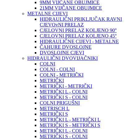
9MM VIJČANE OBUJMICE
21MM VIJČANE OBUJMICE
METALNE CIJEVI
HIDRAULIČNI PRIKLJUČAK RAVNI
CJEVOvNI PRELAZ
CJELOVNI PRELAZ KOLJENO 90°
CJELOVNI PRELAZ KOLJENO 45°
HIDRAULIČNE CIJEVI - METALNE
ČAHURE DVOSLOJNE
DVOSLOJNE CJEVI
HIDRAULIČNI DVOVIJAČNIKI
COLNI
COLNI - COLNI
COLNI - METRIČKI
METRIČKI
METRIČKI - METRIČKI
METRIČKI L - COLNI
METRIČKI S - COLNI
COLNI PRIGUŠNI
METRISCH L
METRIČKI S
METRIČKI L - METRIČKI L
METRIČKI S - METRIČKI S
METRIČKI L - COLNI
METRIČKI S - COLNI