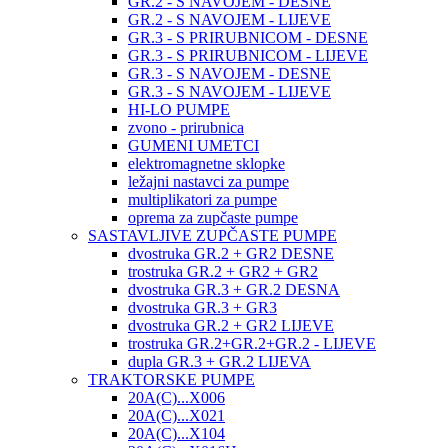
GR.2 - S NAVOJEM - DESNE
GR.2 - S NAVOJEM - LIJEVE
GR.3 - S PRIRUBNICOM - DESNE
GR.3 - S PRIRUBNICOM - LIJEVE
GR.3 - S NAVOJEM - DESNE
GR.3 - S NAVOJEM - LIJEVE
HI-LO PUMPE
zvono - prirubnica
GUMENI UMETCI
elektromagnetne sklopke
ležajni nastavci za pumpe
multiplikatori za pumpe
oprema za zupčaste pumpe
SASTAVLJIVE ZUPČASTE PUMPE
dvostruka GR.2 + GR2 DESNE
trostruka GR.2 + GR2 + GR2
dvostruka GR.3 + GR.2 DESNA
dvostruka GR.3 + GR3
dvostruka GR.2 + GR2 LIJEVE
trostruka GR.2+GR.2+GR.2 - LIJEVE
dupla GR.3 + GR.2 LIJEVA
TRAKTORSKE PUMPE
20A(C)...X006
20A(C)...X021
20A(C)...X104