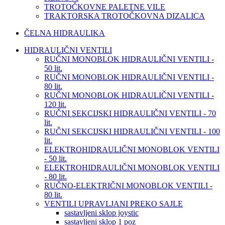
TROTOČKOVNE PALETNE VILE
TRAKTORSKA TROTOČKOVNA DIZALICA
ČELNA HIDRAULIKA
HIDRAULIČNI VENTILI
RUČNI MONOBLOK HIDRAULIČNI VENTILI -
50 lit.
RUČNI MONOBLOK HIDRAULIČNI VENTILI -
80 lit.
RUČNI MONOBLOK HIDRAULIČNI VENTILI -
120 lit.
RUČNI SEKCIJSKI HIDRAULIČNI VENTILI - 70
lit.
RUČNI SEKCIJSKI HIDRAULIČNI VENTILI - 100
lit.
ELEKTROHIDRAULIČNI MONOBLOK VENTILI
- 50 lit.
ELEKTROHIDRAULIČNI MONOBLOK VENTILI
- 80 lit.
RUČNO-ELEKTRIČNI MONOBLOK VENTILI -
80 lit.
VENTILI UPRAVLJANI PREKO SAJLE
sastavljeni sklop joystic
sastavljeni sklop 1 poz