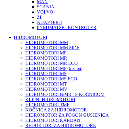
MAN
SCANIA
VOLVO
ZF
ADAPTERJI
PNEUMATSKI KONTROLER
HIDROMOTORI
HIDROMOTORI MM
HIDROMOTORI MM SIDE
HIDROMOTORI MP
HIDROMOTORI MR
HIDROMOTORI MR ECO
HIDROMOTORI MP (6 zuba)
HIDROMOTORI MS
HIDROMOTORI MS ECO
HIDROMOTORI MT
HIDROMOTORI MV
HIDROMOTORI B/MR - S KOČNICOM
KLIPNI HIDROMOTORI
HIDROMOTORI TMF
KOČNICA ZA HIDROMOTOR
HIDROMOTOR ZA POGON GUSJENICA
HIDROMOTORI KARDAN
REDUKTORI ZA HIDROMOTORE