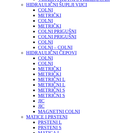
HIDRAULIČNI ŠUPLJI VIJCI
COLNI
METRIČKI
COLNI
METRIČKI
COLNI PRIGUŠNI
COLNI PRIGUŠNI
COLNI
COLNI – COLNI
HIDRAULIČNI ČEPOVI
COLNI
COLNI
METRIČKI
METRIČKI
METRIČNI L
METRIČNI L
METRIČNI S
METRIČNI S
JIC
JIC
MAGNETNI COLNI
MATICE I PRSTENI
PRSTENI L
PRSTENI S
MATICA L