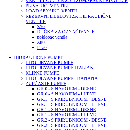
VENTILI ZA CJEPAČE I ŠUMARSKE PRIKOLICE
PLIVAJUČI VENTILI
LOAD SENSING VENTIL
REZERVNI DIJELOVI ZA HIDRAULIČNE
VENTILE
Z50
RUČKA ZA OZNAČIVANJE
poklopac ventila
Z80
P120
HIDRAULIČNE PUMPE
LITOLJEVANE PUMPE
LITOLJEVANE PUMPE ITALIAN
KLIPNE PUMPE
LITOLJEVANE PUMPE - BANANA
ZUPČASTE PUMPE
GR.0 - S NAVOJEM - DESNE
GR.0 - S NAVOJEM - LIJEVE
GR.1 - S PRIRUBNICOM - DESNE
GR.1 - S PRIRUBNICOM - LIJEVE
GR.1 - S NAVOJEM - DESNE
GR.1 - S NAVOJEM - LIJEVE
GR.2 - S PRIRUBNICOM - DESNE
GR.2 - S PRIRUBNICOM - LIJEVE