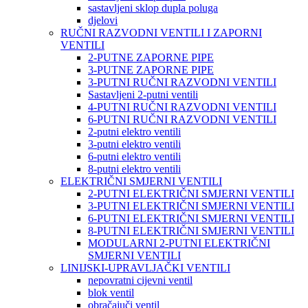
sastavljeni sklop dupla poluga
djelovi
RUČNI RAZVODNI VENTILI I ZAPORNI
VENTILI
2-PUTNE ZAPORNE PIPE
3-PUTNE ZAPORNE PIPE
3-PUTNI RUČNI RAZVODNI VENTILI
Sastavljeni 2-putni ventili
4-PUTNI RUČNI RAZVODNI VENTILI
6-PUTNI RUČNI RAZVODNI VENTILI
2-putni elektro ventili
3-putni elektro ventili
6-putni elektro ventili
8-putni elektro ventili
ELEKTRIČNI SMJERNI VENTILI
2-PUTNI ELEKTRIČNI SMJERNI VENTILI
3-PUTNI ELEKTRIČNI SMJERNI VENTILI
6-PUTNI ELEKTRIČNI SMJERNI VENTILI
8-PUTNI ELEKTRIČNI SMJERNI VENTILI
MODULARNI 2-PUTNI ELEKTRIČNI
SMJERNI VENTILI
LINIJSKI-UPRAVLJAČKI VENTILI
nepovratni cijevni ventil
blok ventil
obračajuči ventil