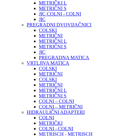
METRIČKI L
METRIČNI S
JIC COLNI - COLNI
JIC
PREGRADNI DVOVIJAČNICI
COLSKI
METRIČNI
METRIČNI L
METRIČNI S
JIC
PREGRADNA MATICA
VRTLJIVA MATICA
COLSKI
METRIČNI
COLSKI
METRIČNI
METRIČNI L
METRIČNI S
COLNI – COLNI
COLNI – METRIČNI
HIDRAULIČNI ADAPTERI
COLNI
METRIČKI
COLNI - COLNI
METRISCH - METRISCH