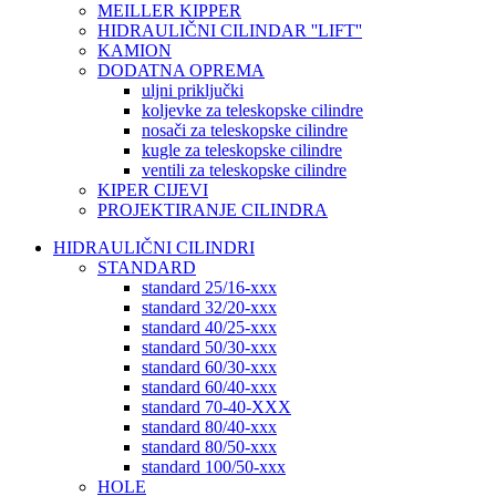
MEILLER KIPPER
HIDRAULIČNI CILINDAR ''LIFT''
KAMION
DODATNA OPREMA
uljni priključki
koljevke za teleskopske cilindre
nosači za teleskopske cilindre
kugle za teleskopske cilindre
ventili za teleskopske cilindre
KIPER CIJEVI
PROJEKTIRANJE CILINDRA
HIDRAULIČNI CILINDRI
STANDARD
standard 25/16-xxx
standard 32/20-xxx
standard 40/25-xxx
standard 50/30-xxx
standard 60/30-xxx
standard 60/40-xxx
standard 70-40-XXX
standard 80/40-xxx
standard 80/50-xxx
standard 100/50-xxx
HOLE