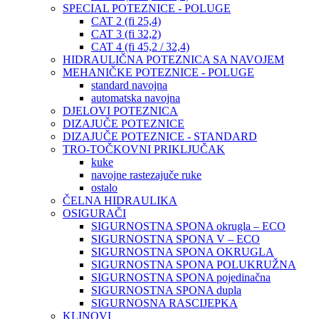
SPECIAL POTEZNICE - POLUGE
CAT 2 (fi 25,4)
CAT 3 (fi 32,2)
CAT 4 (fi 45,2 / 32,4)
HIDRAULIČNA POTEZNICA SA NAVOJEM
MEHANIČKE POTEZNICE - POLUGE
standard navojna
automatska navojna
DJELOVI POTEZNICA
DIZAJUČE POTEZNICE
DIZAJUČE POTEZNICE - STANDARD
TRO-TOČKOVNI PRIKLJUČAK
kuke
navojne rastezajuče ruke
ostalo
ČELNA HIDRAULIKA
OSIGURAČI
SIGURNOSTNA SPONA okrugla – ECO
SIGURNOSTNA SPONA V – ECO
SIGURNOSTNA SPONA OKRUGLA
SIGURNOSTNA SPONA POLUKRUŽNA
SIGURNOSTNA SPONA pojedinačna
SIGURNOSTNA SPONA dupla
SIGURNOSNA RASCIJEPKA
KLINOVI