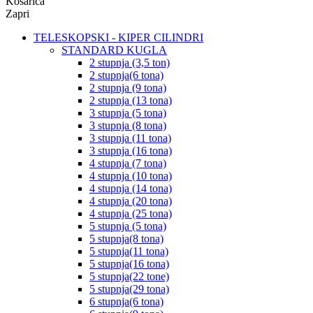
Košarica
Zapri
TELESKOPSKI - KIPER CILINDRI
STANDARD KUGLA
2 stupnja (3,5 ton)
2 stupnja(6 tona)
2 stupnja (9 tona)
2 stupnja (13 tona)
3 stupnja (5 tona)
3 stupnja (8 tona)
3 stupnja (11 tona)
3 stupnja (16 tona)
4 stupnja (7 tona)
4 stupnja (10 tona)
4 stupnja (14 tona)
4 stupnja (20 tona)
4 stupnja (25 tona)
5 stupnja (5 tona)
5 stupnja(8 tona)
5 stupnja(11 tona)
5 stupnja(16 tona)
5 stupnja(22 tone)
5 stupnja(29 tona)
6 stupnja(6 tona)