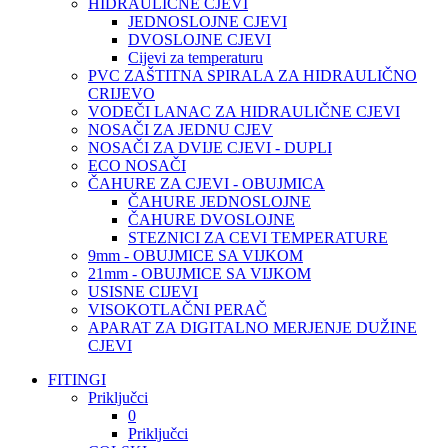
HIDRAULIČNE CJEVI
JEDNOSLOJNE CJEVI
DVOSLOJNE CJEVI
Cijevi za temperaturu
PVC ZAŠTITNA SPIRALA ZA HIDRAULIČNO
CRIJEVO
VODEČI LANAC ZA HIDRAULIČNE CJEVI
NOSAČI ZA JEDNU CJEV
NOSAČI ZA DVIJE CJEVI - DUPLI
ECO NOSAČI
ČAHURE ZA CJEVI - OBUJMICA
ČAHURE JEDNOSLOJNE
ČAHURE DVOSLOJNE
STEZNICI ZA CEVI TEMPERATURE
9mm - OBUJMICE SA VIJKOM
21mm - OBUJMICE SA VIJKOM
USISNE CIJEVI
VISOKOTLAČNI PERAČ
APARAT ZA DIGITALNO MERJENJE DUŽINE
CJEVI
FITINGI
Priključci
0
Priključci