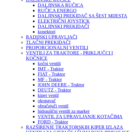
DALJINSKA RUČICA
RUČICA ENERGO
DALJINSKI PREKIDAČ SA ŠEST MIJESTA
ELEKTRIČNI JOYSTICK
DALJINSKI PREKIDAČI
konektori
RADIJSKI UPRAVLJAČI
TLAČNI PREKIDAČI
PROPORCIONALNI VENTILI
VENTILI ZA TRAKTORE - PRIKLJUČCI I
KOČNICE
kočni ventili
IMT - Traktor
FIAT - Traktor
MF - Traktor
JOHN DEERE - Traktor
DEUTZ - Traktor
kiper ventil
okopavač
obračajuči ventil
hidraulični ventili za marker
VENTIL ZA UPRAVLJANJE KOTAČIMA
FORD - Traktor
RAZŠIRENJE TRAKTORSKIH KIPER IZLAZA