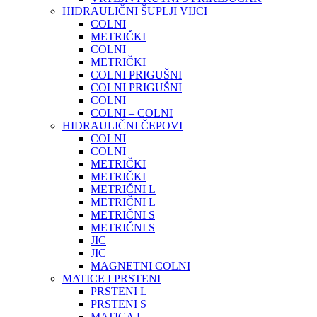
HIDRAULIČNI ŠUPLJI VIJCI
COLNI
METRIČKI
COLNI
METRIČKI
COLNI PRIGUŠNI
COLNI PRIGUŠNI
COLNI
COLNI – COLNI
HIDRAULIČNI ČEPOVI
COLNI
COLNI
METRIČKI
METRIČKI
METRIČNI L
METRIČNI L
METRIČNI S
METRIČNI S
JIC
JIC
MAGNETNI COLNI
MATICE I PRSTENI
PRSTENI L
PRSTENI S
MATICA L