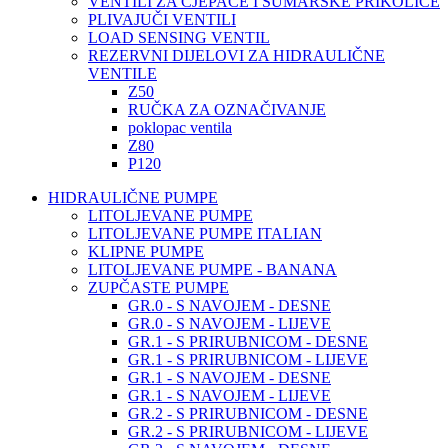
VENTILI ZA CJEPAČE I ŠUMARSKE PRIKOLICE
PLIVAJUČI VENTILI
LOAD SENSING VENTIL
REZERVNI DIJELOVI ZA HIDRAULIČNE
VENTILE
Z50
RUČKA ZA OZNAČIVANJE
poklopac ventila
Z80
P120
HIDRAULIČNE PUMPE
LITOLJEVANE PUMPE
LITOLJEVANE PUMPE ITALIAN
KLIPNE PUMPE
LITOLJEVANE PUMPE - BANANA
ZUPČASTE PUMPE
GR.0 - S NAVOJEM - DESNE
GR.0 - S NAVOJEM - LIJEVE
GR.1 - S PRIRUBNICOM - DESNE
GR.1 - S PRIRUBNICOM - LIJEVE
GR.1 - S NAVOJEM - DESNE
GR.1 - S NAVOJEM - LIJEVE
GR.2 - S PRIRUBNICOM - DESNE
GR.2 - S PRIRUBNICOM - LIJEVE