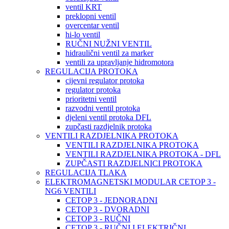
ventil KRT
preklopni ventil
overcentar ventil
hi-lo ventil
RUČNI NUŽNI VENTIL
hidraulični ventil za marker
ventili za upravljanje hidromotora
REGULACIJA PROTOKA
cijevni regulator protoka
regulator protoka
prioritetni ventil
razvodni ventil protoka
djeleni ventil protoka DFL
zupčasti razdjelnik protoka
VENTILI RAZDJELNIKA PROTOKA
VENTILI RAZDJELNIKA PROTOKA
VENTILI RAZDJELNIKA PROTOKA - DFL
ZUPČASTI RAZDJELNICI PROTOKA
REGULACIJA TLAKA
ELEKTROMAGNETSKI MODULAR CETOP 3 -
NG6 VENTILI
CETOP 3 - JEDNORADNI
CETOP 3 - DVORADNI
CETOP 3 - RUČNI
CETOP 3 - RUČNI I ELEKTRIČNI