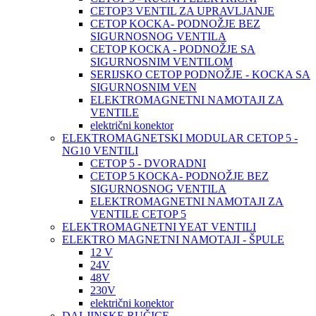
CETOP3 VENTIL ZA UPRAVLJANJE
CETOP KOCKA- PODNOŽJE BEZ
SIGURNOSNOG VENTILA
CETOP KOCKA - PODNOŽJE SA
SIGURNOSNIM VENTILOM
SERIJSKO CETOP PODNOŽJE - KOCKA SA
SIGURNOSNIM VEN
ELEKTROMAGNETNI NAMOTAJI ZA
VENTILE
električni konektor
ELEKTROMAGNETSKI MODULAR CETOP 5 -
NG10 VENTILI
CETOP 5 - DVORADNI
CETOP 5 KOCKA- PODNOŽJE BEZ
SIGURNOSNOG VENTILA
ELEKTROMAGNETNI NAMOTAJI ZA
VENTILE CETOP 5
ELEKTROMAGNETNI YEAT VENTILI
ELEKTRO MAGNETNI NAMOTAJI - ŠPULE
12 V
24V
48V
230V
električni konektor
DALJINSKE RUČICE