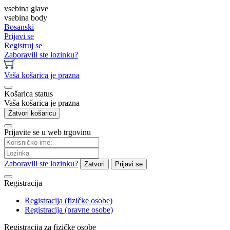
vsebina glave
vsebina body
Bosanski
Prijavi se
Registruj se
Zaboravili ste lozinku?
Vaša košarica je prazna
Košarica status
Vaša košarica je prazna
Zatvori košaricu
Prijavite se u web trgovinu
Zaboravili ste lozinku?
Zatvori
Prijavi se
Registracija
Registracija (fizičke osobe)
Registracija (pravne osobe)
Registracija za fizičke osobe