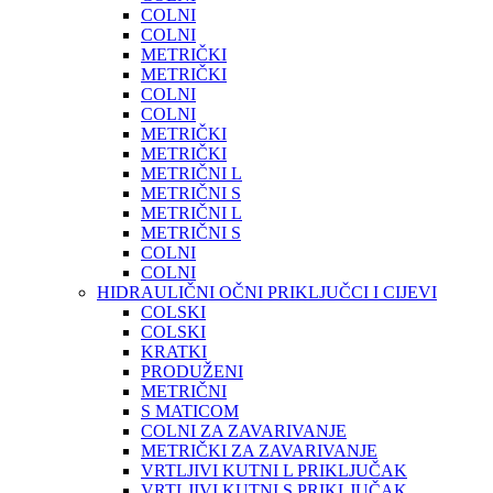
COLNI
COLNI
METRIČKI
METRIČKI
COLNI
COLNI
METRIČKI
METRIČKI
METRIČNI L
METRIČNI S
METRIČNI L
METRIČNI S
COLNI
COLNI
HIDRAULIČNI OČNI PRIKLJUČCI I CIJEVI
COLSKI
COLSKI
KRATKI
PRODUŽENI
METRIČNI
S MATICOM
COLNI ZA ZAVARIVANJE
METRIČKI ZA ZAVARIVANJE
VRTLJIVI KUTNI L PRIKLJUČAK
VRTLJIVI KUTNI S PRIKLJUČAK