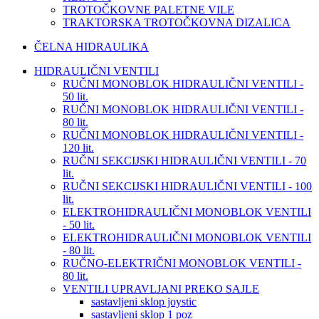
TROTOČKOVNE PALETNE VILE
TRAKTORSKA TROTOČKOVNA DIZALICA
ČELNA HIDRAULIKA
HIDRAULIČNI VENTILI
RUČNI MONOBLOK HIDRAULIČNI VENTILI -
50 lit.
RUČNI MONOBLOK HIDRAULIČNI VENTILI -
80 lit.
RUČNI MONOBLOK HIDRAULIČNI VENTILI -
120 lit.
RUČNI SEKCIJSKI HIDRAULIČNI VENTILI - 70
lit.
RUČNI SEKCIJSKI HIDRAULIČNI VENTILI - 100
lit.
ELEKTROHIDRAULIČNI MONOBLOK VENTILI
- 50 lit.
ELEKTROHIDRAULIČNI MONOBLOK VENTILI
- 80 lit.
RUČNO-ELEKTRIČNI MONOBLOK VENTILI -
80 lit.
VENTILI UPRAVLJANI PREKO SAJLE
sastavljeni sklop joystic
sastavljeni sklop 1 poz