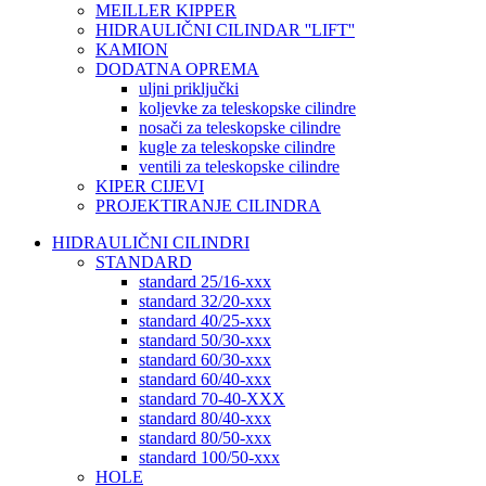
MEILLER KIPPER
HIDRAULIČNI CILINDAR ''LIFT''
KAMION
DODATNA OPREMA
uljni priključki
koljevke za teleskopske cilindre
nosači za teleskopske cilindre
kugle za teleskopske cilindre
ventili za teleskopske cilindre
KIPER CIJEVI
PROJEKTIRANJE CILINDRA
HIDRAULIČNI CILINDRI
STANDARD
standard 25/16-xxx
standard 32/20-xxx
standard 40/25-xxx
standard 50/30-xxx
standard 60/30-xxx
standard 60/40-xxx
standard 70-40-XXX
standard 80/40-xxx
standard 80/50-xxx
standard 100/50-xxx
HOLE