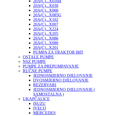
20A(C)...X016H
20A(C)...X030
20A(C)...X066
20A(C)...X085G
20A(C)...X102
20A(C)...X007
20A(C)...X224
20A(C)...X205
20A(C)...X086
20A(C)...X080
20A(C)...X201
PUMPA ZA TRAKTOR IMT
OSTALE PUMPE
NSZ PUMPE
PUMPE ZA PREPUMPAVANJE
RUČNE PUMPE
JEDNOSMJERNO DJELOVANJE
DVOSMJERNO DJELOVANJE
REZERVARI
JEDNOSMJERNO DJELOVANJE (
SAMOSTALNA )
UKAPČALICE
ISUZU
IVECO
MERCEDES