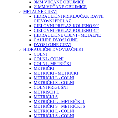
9MM VIJČANE OBUJMICE
21MM VIJČANE OBUJMICE
METALNE CIJEVI
HIDRAULIČNI PRIKLJUČAK RAVNI
CJEVOvNI PRELAZ
CJELOVNI PRELAZ KOLJENO 90°
CJELOVNI PRELAZ KOLJENO 45°
HIDRAULIČNE CIJEVI - METALNE
ČAHURE DVOSLOJNE
DVOSLOJNE CJEVI
HIDRAULIČNI DVOVIJAČNIKI
COLNI
COLNI - COLNI
COLNI - METRIČKI
METRIČKI
METRIČKI - METRIČKI
METRIČKI L - COLNI
METRIČKI S - COLNI
COLNI PRIGUŠNI
METRISCH L
METRIČKI S
METRIČKI L - METRIČKI L
METRIČKI S - METRIČKI S
METRIČKI L - COLNI
METRIČKI S - COLNI