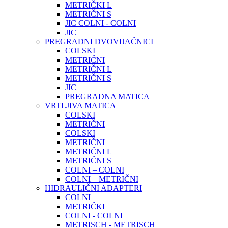
METRIČKI L
METRIČNI S
JIC COLNI - COLNI
JIC
PREGRADNI DVOVIJAČNICI
COLSKI
METRIČNI
METRIČNI L
METRIČNI S
JIC
PREGRADNA MATICA
VRTLJIVA MATICA
COLSKI
METRIČNI
COLSKI
METRIČNI
METRIČNI L
METRIČNI S
COLNI – COLNI
COLNI – METRIČNI
HIDRAULIČNI ADAPTERI
COLNI
METRIČKI
COLNI - COLNI
METRISCH - METRISCH