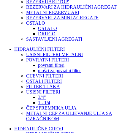
REZERVUARI 'TOP'
REZERVARI ZA HIDRAULIČNI AGREGAT
METALNI REZERVUARI
REZERVARI ZA MINI AGREGATE
OSTALO
OSTALO
DRUGO
SASTAVLJENI AGREGATI
HIDRAULIČNI FILTERI
USISNI FILTERI METALNI
POVRATNI FILTERI
povratni filteri
ulošci za povratni filter
CIJEVNI FILTERI
OSTALI FILTERI
FILTER TLAKA
USISNI FILTERI
3/4"
1 - 1/4
ČEP SPREMNIKA ULJA
METALNI ČEP ZA ULJEVANJE ULJA SA
OZRAČNIKOM
HIDRAULIČNE CIJEVI