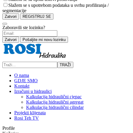
Slažem se s upotrebom podataka u svrhu profiliranja /
segmentacije
Zatvori
REGISTRUJ SE
Zaboravili ste lozinku?
Zatvori
Pošaljite mi novu lozinku
TRAŽI
O nama
GDJE SMO
Kontakt
Izračuni u hidraulici
Kalkulacija hidraulični cjepac
Kalkulacija hidraulični agregat
Kalkulacija hidraulični cilindar
Projekti klijenata
Rosi Teh TV
Profile