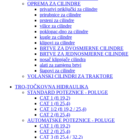
OPREMA ZA CILINDRE
privarivi priključki za cilindre
prirubnice za cilindre
prsteni za cilindre
vilice za cilindre
poklopac-dno za cilindre
kugle za cilindre
klipovi za cilindre
BRTVE ZA DVOSMJERNE CILINDRE
BRTVE ZA JEDNOSMJERNE CILINDRE
nosač klipnjače cilindra
alati za zamjenu brtvi
štapovi za cilindre
VOLANSKI CILINDRI ZA TRAKTORE
TRO-TOČKOVNA HIDRAULIKA
STANDARD POTEZNICE - POLUGE
CAT 1 (fi 19,2)
CAT 1 (fi 25,4)
CAT 1/2 (fi 19,2 / 25,4)
CAT 2 (fi 25,4)
AUTOMATSKE POTEZNICE - POLUGE
CAT 1 (fi 19,2)
CAT 2 (fi 25,4)
CAT 3 (fi 25,4 / 32,2)