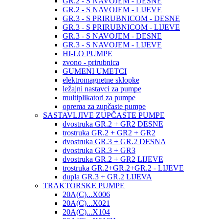
GR.2 - S NAVOJEM - DESNE
GR.2 - S NAVOJEM - LIJEVE
GR.3 - S PRIRUBNICOM - DESNE
GR.3 - S PRIRUBNICOM - LIJEVE
GR.3 - S NAVOJEM - DESNE
GR.3 - S NAVOJEM - LIJEVE
HI-LO PUMPE
zvono - prirubnica
GUMENI UMETCI
elektromagnetne sklopke
ležajni nastavci za pumpe
multiplikatori za pumpe
oprema za zupčaste pumpe
SASTAVLJIVE ZUPČASTE PUMPE
dvostruka GR.2 + GR2 DESNE
trostruka GR.2 + GR2 + GR2
dvostruka GR.3 + GR.2 DESNA
dvostruka GR.3 + GR3
dvostruka GR.2 + GR2 LIJEVE
trostruka GR.2+GR.2+GR.2 - LIJEVE
dupla GR.3 + GR.2 LIJEVA
TRAKTORSKE PUMPE
20A(C)...X006
20A(C)...X021
20A(C)...X104