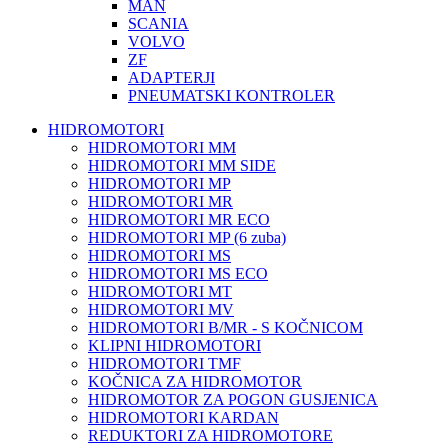
MAN
SCANIA
VOLVO
ZF
ADAPTERJI
PNEUMATSKI KONTROLER
HIDROMOTORI
HIDROMOTORI MM
HIDROMOTORI MM SIDE
HIDROMOTORI MP
HIDROMOTORI MR
HIDROMOTORI MR ECO
HIDROMOTORI MP (6 zuba)
HIDROMOTORI MS
HIDROMOTORI MS ECO
HIDROMOTORI MT
HIDROMOTORI MV
HIDROMOTORI B/MR - S KOČNICOM
KLIPNI HIDROMOTORI
HIDROMOTORI TMF
KOČNICA ZA HIDROMOTOR
HIDROMOTOR ZA POGON GUSJENICA
HIDROMOTORI KARDAN
REDUKTORI ZA HIDROMOTORE