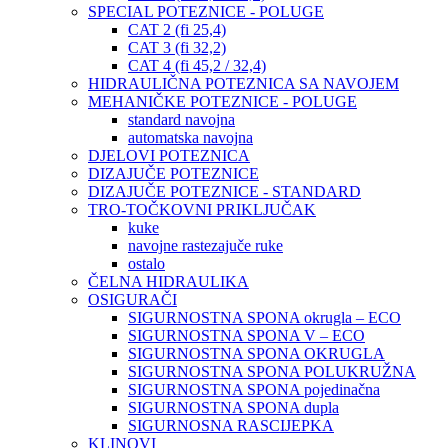
SPECIAL POTEZNICE - POLUGE
CAT 2 (fi 25,4)
CAT 3 (fi 32,2)
CAT 4 (fi 45,2 / 32,4)
HIDRAULIČNA POTEZNICA SA NAVOJEM
MEHANIČKE POTEZNICE - POLUGE
standard navojna
automatska navojna
DJELOVI POTEZNICA
DIZAJUČE POTEZNICE
DIZAJUČE POTEZNICE - STANDARD
TRO-TOČKOVNI PRIKLJUČAK
kuke
navojne rastezajuče ruke
ostalo
ČELNA HIDRAULIKA
OSIGURAČI
SIGURNOSTNA SPONA okrugla – ECO
SIGURNOSTNA SPONA V – ECO
SIGURNOSTNA SPONA OKRUGLA
SIGURNOSTNA SPONA POLUKRUŽNA
SIGURNOSTNA SPONA pojedinačna
SIGURNOSTNA SPONA dupla
SIGURNOSNA RASCIJEPKA
KLINOVI