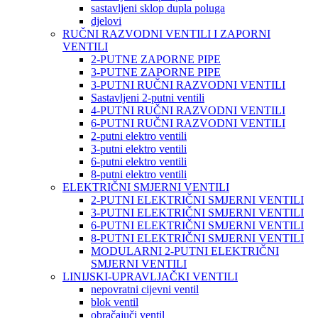
sastavljeni sklop dupla poluga
djelovi
RUČNI RAZVODNI VENTILI I ZAPORNI
VENTILI
2-PUTNE ZAPORNE PIPE
3-PUTNE ZAPORNE PIPE
3-PUTNI RUČNI RAZVODNI VENTILI
Sastavljeni 2-putni ventili
4-PUTNI RUČNI RAZVODNI VENTILI
6-PUTNI RUČNI RAZVODNI VENTILI
2-putni elektro ventili
3-putni elektro ventili
6-putni elektro ventili
8-putni elektro ventili
ELEKTRIČNI SMJERNI VENTILI
2-PUTNI ELEKTRIČNI SMJERNI VENTILI
3-PUTNI ELEKTRIČNI SMJERNI VENTILI
6-PUTNI ELEKTRIČNI SMJERNI VENTILI
8-PUTNI ELEKTRIČNI SMJERNI VENTILI
MODULARNI 2-PUTNI ELEKTRIČNI
SMJERNI VENTILI
LINIJSKI-UPRAVLJAČKI VENTILI
nepovratni cijevni ventil
blok ventil
obračajuči ventil