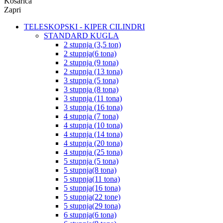
Košarica
Zapri
TELESKOPSKI - KIPER CILINDRI
STANDARD KUGLA
2 stupnja (3,5 ton)
2 stupnja(6 tona)
2 stupnja (9 tona)
2 stupnja (13 tona)
3 stupnja (5 tona)
3 stupnja (8 tona)
3 stupnja (11 tona)
3 stupnja (16 tona)
4 stupnja (7 tona)
4 stupnja (10 tona)
4 stupnja (14 tona)
4 stupnja (20 tona)
4 stupnja (25 tona)
5 stupnja (5 tona)
5 stupnja(8 tona)
5 stupnja(11 tona)
5 stupnja(16 tona)
5 stupnja(22 tone)
5 stupnja(29 tona)
6 stupnja(6 tona)