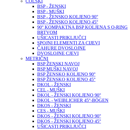
COLSKI
BSP - ŽENSKI
BSP - MUŠKI
BSP - ŽENSKO KOLJENO 90°
BSP - ŽENSKO KOLJENO 45°
90° KOMPAKTNA BSP KOLJENA S O-RING
BRTVOM
UŠICASTI PRIKLJUČCI
SPOJNI ELEMENTI ZA CIJEVI
ČAHURE DVOSLOJNE
DVOSLOJNE CJEVI
METRIČNI
BSP ŽENSKI NAVOJ
BSP MUŠKI NAVOJ
BSP ŽENSKO KOLJENO 90°
BSP ŽENSKO KOLJENO 45°
DKOL - ŽENSKI
CEL - MUŠKI
DKOL - ŽENSKI KOLJENO 90°
DKOL - WEIBLICHER 45°-BÖGEN
DKOS - ŽENSKI
CES - MUŠKI
DKOS - ŽENSKI KOLJENO 90°
DKOS - ŽENSKI KOLJENO 45°
UŠICASTI PRIKLJUČCI