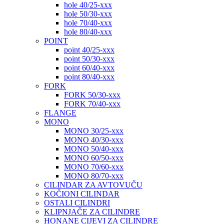
hole 40/25-xxx
hole 50/30-xxx
hole 70/40-xxx
hole 80/40-xxx
POINT
point 40/25-xxx
point 50/30-xxx
point 60/40-xxx
point 80/40-xxx
FORK
FORK 50/30-xxx
FORK 70/40-xxx
FLANGE
MONO
MONO 30/25-xxx
MONO 40/30-xxx
MONO 50/40-xxx
MONO 60/50-xxx
MONO 70/60-xxx
MONO 80/70-xxx
CILINDAR ZA AVTOVUČU
KOČIONI CILINDAR
OSTALI CILINDRI
KLIPNJAČE ZA CILINDRE
HONANE CIJEVI ZA CILINDRE