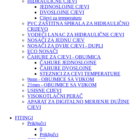
HIDRAULIČNE CJEVI
JEDNOSLOJNE CJEVI
DVOSLOJNE CJEVI
Cijevi za temperaturu
PVC ZAŠTITNA SPIRALA ZA HIDRAULIČNO
CRIJEVO
VODEČI LANAC ZA HIDRAULIČNE CJEVI
NOSAČI ZA JEDNU CJEV
NOSAČI ZA DVIJE CJEVI - DUPLI
ECO NOSAČI
ČAHURE ZA CJEVI - OBUJMICA
ČAHURE JEDNOSLOJNE
ČAHURE DVOSLOJNE
STEZNICI ZA CEVI TEMPERATURE
9mm - OBUJMICE SA VIJKOM
21mm - OBUJMICE SA VIJKOM
USISNE CIJEVI
VISOKOTLAČNI PERAČ
APARAT ZA DIGITALNO MERJENJE DUŽINE
CJEVI
FITINGI
Priključci
0
Priključci