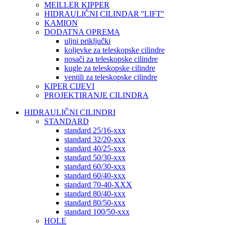
MEILLER KIPPER
HIDRAULIČNI CILINDAR ''LIFT''
KAMION
DODATNA OPREMA
uljni priključki
koljevke za teleskopske cilindre
nosači za teleskopske cilindre
kugle za teleskopske cilindre
ventili za teleskopske cilindre
KIPER CIJEVI
PROJEKTIRANJE CILINDRA
HIDRAULIČNI CILINDRI
STANDARD
standard 25/16-xxx
standard 32/20-xxx
standard 40/25-xxx
standard 50/30-xxx
standard 60/30-xxx
standard 60/40-xxx
standard 70-40-XXX
standard 80/40-xxx
standard 80/50-xxx
standard 100/50-xxx
HOLE