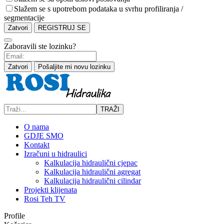
Slažem se s upotrebom podataka u svrhu profiliranja /
segmentacije
Zatvori
REGISTRUJ SE
Zaboravili ste lozinku?
Zatvori
Pošaljite mi novu lozinku
TRAŽI
O nama
GDJE SMO
Kontakt
Izračuni u hidraulici
Kalkulacija hidraulični cjepac
Kalkulacija hidraulični agregat
Kalkulacija hidraulični cilindar
Projekti klijenata
Rosi Teh TV
Profile