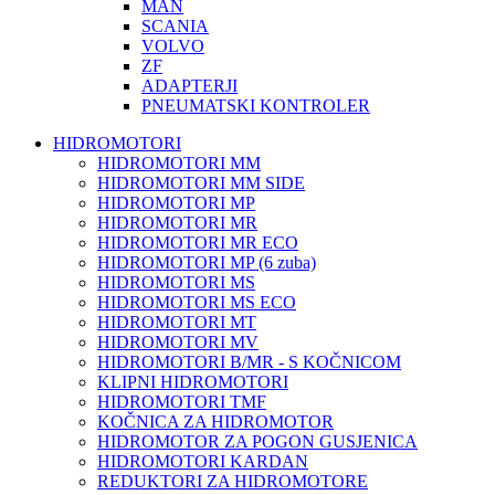
MAN
SCANIA
VOLVO
ZF
ADAPTERJI
PNEUMATSKI KONTROLER
HIDROMOTORI
HIDROMOTORI MM
HIDROMOTORI MM SIDE
HIDROMOTORI MP
HIDROMOTORI MR
HIDROMOTORI MR ECO
HIDROMOTORI MP (6 zuba)
HIDROMOTORI MS
HIDROMOTORI MS ECO
HIDROMOTORI MT
HIDROMOTORI MV
HIDROMOTORI B/MR - S KOČNICOM
KLIPNI HIDROMOTORI
HIDROMOTORI TMF
KOČNICA ZA HIDROMOTOR
HIDROMOTOR ZA POGON GUSJENICA
HIDROMOTORI KARDAN
REDUKTORI ZA HIDROMOTORE