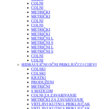
COLNI
COLNI
METRIČKI
METRIČKI
COLNI
COLNI
METRIČKI
METRIČKI
METRIČNI L
METRIČNI S
METRIČNI L
METRIČNI S
COLNI
COLNI
HIDRAULIČNI OČNI PRIKLJUČCI I CIJEVI
COLSKI
COLSKI
KRATKI
PRODUŽENI
METRIČNI
S MATICOM
COLNI ZA ZAVARIVANJE
METRIČKI ZA ZAVARIVANJE
VRTLJIVI KUTNI L PRIKLJUČAK
VRTLJIVI KUTNI S PRIKLJUČAK