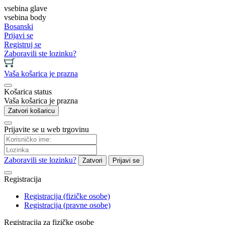
vsebina glave
vsebina body
Bosanski
Prijavi se
Registruj se
Zaboravili ste lozinku?
Vaša košarica je prazna
Košarica status
Vaša košarica je prazna
Zatvori košaricu
Prijavite se u web trgovinu
Zaboravili ste lozinku?
Zatvori
Prijavi se
Registracija
Registracija (fizičke osobe)
Registracija (pravne osobe)
Registracija za fizičke osobe