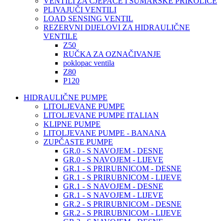
VENTILI ZA CJEPAČE I ŠUMARSKE PRIKOLICE
PLIVAJUČI VENTILI
LOAD SENSING VENTIL
REZERVNI DIJELOVI ZA HIDRAULIČNE
VENTILE
Z50
RUČKA ZA OZNAČIVANJE
poklopac ventila
Z80
P120
HIDRAULIČNE PUMPE
LITOLJEVANE PUMPE
LITOLJEVANE PUMPE ITALIAN
KLIPNE PUMPE
LITOLJEVANE PUMPE - BANANA
ZUPČASTE PUMPE
GR.0 - S NAVOJEM - DESNE
GR.0 - S NAVOJEM - LIJEVE
GR.1 - S PRIRUBNICOM - DESNE
GR.1 - S PRIRUBNICOM - LIJEVE
GR.1 - S NAVOJEM - DESNE
GR.1 - S NAVOJEM - LIJEVE
GR.2 - S PRIRUBNICOM - DESNE
GR.2 - S PRIRUBNICOM - LIJEVE