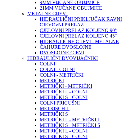
9MM VIJČANE OBUJMICE
21MM VIJČANE OBUJMICE
METALNE CIJEVI
HIDRAULIČNI PRIKLJUČAK RAVNI
CJEVOvNI PRELAZ
CJELOVNI PRELAZ KOLJENO 90°
CJELOVNI PRELAZ KOLJENO 45°
HIDRAULIČNE CIJEVI - METALNE
ČAHURE DVOSLOJNE
DVOSLOJNE CJEVI
HIDRAULIČNI DVOVIJAČNIKI
COLNI
COLNI - COLNI
COLNI - METRIČKI
METRIČKI
METRIČKI - METRIČKI
METRIČKI L - COLNI
METRIČKI S - COLNI
COLNI PRIGUŠNI
METRISCH L
METRIČKI S
METRIČKI L - METRIČKI L
METRIČKI S - METRIČKI S
METRIČKI L - COLNI
METRIČKI S - COLNI