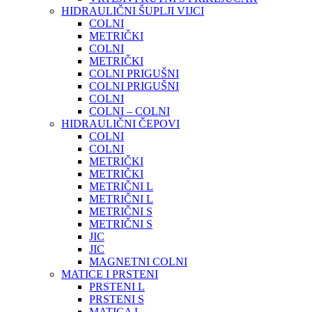
HIDRAULIČNI ŠUPLJI VIJCI
COLNI
METRIČKI
COLNI
METRIČKI
COLNI PRIGUŠNI
COLNI PRIGUŠNI
COLNI
COLNI – COLNI
HIDRAULIČNI ČEPOVI
COLNI
COLNI
METRIČKI
METRIČKI
METRIČNI L
METRIČNI L
METRIČNI S
METRIČNI S
JIC
JIC
MAGNETNI COLNI
MATICE I PRSTENI
PRSTENI L
PRSTENI S
MATICA L