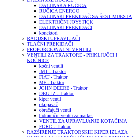
DALJINSKA RUČICA
RUČICA ENERGO
DALJINSKI PREKIDAČ SA ŠEST MIJESTA
ELEKTRIČNI JOYSTICK
DALJINSKI PREKIDAČI
konektori
RADIJSKI UPRAVLJAČI
TLAČNI PREKIDAČI
PROPORCIONALNI VENTILI
VENTILI ZA TRAKTORE - PRIKLJUČCI I
KOČNICE
kočni ventili
IMT - Traktor
FIAT - Traktor
MF - Traktor
JOHN DEERE - Traktor
DEUTZ - Traktor
kiper ventil
okopavač
obračajuči ventil
hidraulični ventili za marker
VENTIL ZA UPRAVLJANJE KOTAČIMA
FORD - Traktor
RAZŠIRENJE TRAKTORSKIH KIPER IZLAZA