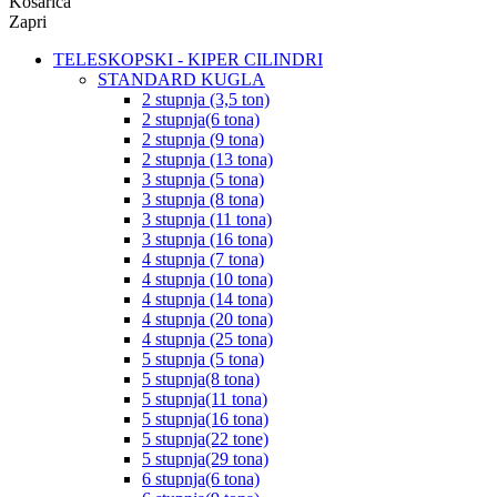
Košarica
Zapri
TELESKOPSKI - KIPER CILINDRI
STANDARD KUGLA
2 stupnja (3,5 ton)
2 stupnja(6 tona)
2 stupnja (9 tona)
2 stupnja (13 tona)
3 stupnja (5 tona)
3 stupnja (8 tona)
3 stupnja (11 tona)
3 stupnja (16 tona)
4 stupnja (7 tona)
4 stupnja (10 tona)
4 stupnja (14 tona)
4 stupnja (20 tona)
4 stupnja (25 tona)
5 stupnja (5 tona)
5 stupnja(8 tona)
5 stupnja(11 tona)
5 stupnja(16 tona)
5 stupnja(22 tone)
5 stupnja(29 tona)
6 stupnja(6 tona)