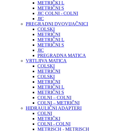
METRIČKI L
METRIČNI S
JIC COLNI - COLNI
JIC
PREGRADNI DVOVIJAČNICI
COLSKI
METRIČNI
METRIČNI L
METRIČNI S
JIC
PREGRADNA MATICA
VRTLJIVA MATICA
COLSKI
METRIČNI
COLSKI
METRIČNI
METRIČNI L
METRIČNI S
COLNI – COLNI
COLNI – METRIČNI
HIDRAULIČNI ADAPTERI
COLNI
METRIČKI
COLNI - COLNI
METRISCH - METRISCH