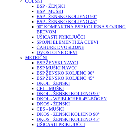
COLSKI
BSP - ŽENSKI
BSP - MUŠKI
BSP - ŽENSKO KOLJENO 90°
BSP - ŽENSKO KOLJENO 45°
90° KOMPAKTNA BSP KOLJENA S O-RING
BRTVOM
UŠICASTI PRIKLJUČCI
SPOJNI ELEMENTI ZA CIJEVI
ČAHURE DVOSLOJNE
DVOSLOJNE CJEVI
METRIČNI
BSP ŽENSKI NAVOJ
BSP MUŠKI NAVOJ
BSP ŽENSKO KOLJENO 90°
BSP ŽENSKO KOLJENO 45°
DKOL - ŽENSKI
CEL - MUŠKI
DKOL - ŽENSKI KOLJENO 90°
DKOL - WEIBLICHER 45°-BÖGEN
DKOS - ŽENSKI
CES - MUŠKI
DKOS - ŽENSKI KOLJENO 90°
DKOS - ŽENSKI KOLJENO 45°
UŠICASTI PRIKLJUČCI