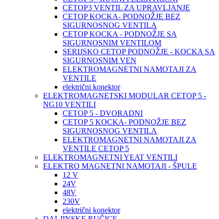
CETOP3 VENTIL ZA UPRAVLJANJE
CETOP KOCKA- PODNOŽJE BEZ
SIGURNOSNOG VENTILA
CETOP KOCKA - PODNOŽJE SA
SIGURNOSNIM VENTILOM
SERIJSKO CETOP PODNOŽJE - KOCKA SA
SIGURNOSNIM VEN
ELEKTROMAGNETNI NAMOTAJI ZA
VENTILE
električni konektor
ELEKTROMAGNETSKI MODULAR CETOP 5 -
NG10 VENTILI
CETOP 5 - DVORADNI
CETOP 5 KOCKA- PODNOŽJE BEZ
SIGURNOSNOG VENTILA
ELEKTROMAGNETNI NAMOTAJI ZA
VENTILE CETOP 5
ELEKTROMAGNETNI YEAT VENTILI
ELEKTRO MAGNETNI NAMOTAJI - ŠPULE
12 V
24V
48V
230V
električni konektor
DALJINSKE RUČICE