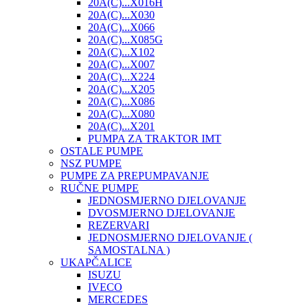
20A(C)...X016H
20A(C)...X030
20A(C)...X066
20A(C)...X085G
20A(C)...X102
20A(C)...X007
20A(C)...X224
20A(C)...X205
20A(C)...X086
20A(C)...X080
20A(C)...X201
PUMPA ZA TRAKTOR IMT
OSTALE PUMPE
NSZ PUMPE
PUMPE ZA PREPUMPAVANJE
RUČNE PUMPE
JEDNOSMJERNO DJELOVANJE
DVOSMJERNO DJELOVANJE
REZERVARI
JEDNOSMJERNO DJELOVANJE (
SAMOSTALNA )
UKAPČALICE
ISUZU
IVECO
MERCEDES