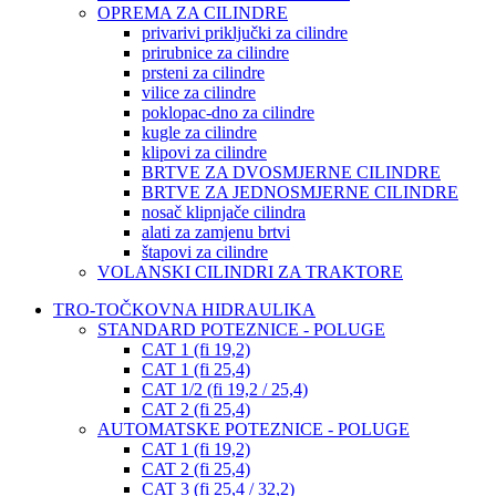
OPREMA ZA CILINDRE
privarivi priključki za cilindre
prirubnice za cilindre
prsteni za cilindre
vilice za cilindre
poklopac-dno za cilindre
kugle za cilindre
klipovi za cilindre
BRTVE ZA DVOSMJERNE CILINDRE
BRTVE ZA JEDNOSMJERNE CILINDRE
nosač klipnjače cilindra
alati za zamjenu brtvi
štapovi za cilindre
VOLANSKI CILINDRI ZA TRAKTORE
TRO-TOČKOVNA HIDRAULIKA
STANDARD POTEZNICE - POLUGE
CAT 1 (fi 19,2)
CAT 1 (fi 25,4)
CAT 1/2 (fi 19,2 / 25,4)
CAT 2 (fi 25,4)
AUTOMATSKE POTEZNICE - POLUGE
CAT 1 (fi 19,2)
CAT 2 (fi 25,4)
CAT 3 (fi 25,4 / 32,2)