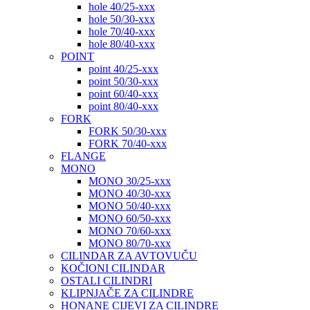
hole 40/25-xxx
hole 50/30-xxx
hole 70/40-xxx
hole 80/40-xxx
POINT
point 40/25-xxx
point 50/30-xxx
point 60/40-xxx
point 80/40-xxx
FORK
FORK 50/30-xxx
FORK 70/40-xxx
FLANGE
MONO
MONO 30/25-xxx
MONO 40/30-xxx
MONO 50/40-xxx
MONO 60/50-xxx
MONO 70/60-xxx
MONO 80/70-xxx
CILINDAR ZA AVTOVUČU
KOČIONI CILINDAR
OSTALI CILINDRI
KLIPNJAČE ZA CILINDRE
HONANE CIJEVI ZA CILINDRE