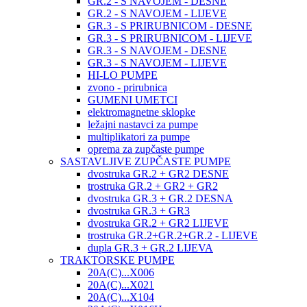
GR.2 - S NAVOJEM - DESNE
GR.2 - S NAVOJEM - LIJEVE
GR.3 - S PRIRUBNICOM - DESNE
GR.3 - S PRIRUBNICOM - LIJEVE
GR.3 - S NAVOJEM - DESNE
GR.3 - S NAVOJEM - LIJEVE
HI-LO PUMPE
zvono - prirubnica
GUMENI UMETCI
elektromagnetne sklopke
ležajni nastavci za pumpe
multiplikatori za pumpe
oprema za zupčaste pumpe
SASTAVLJIVE ZUPČASTE PUMPE
dvostruka GR.2 + GR2 DESNE
trostruka GR.2 + GR2 + GR2
dvostruka GR.3 + GR.2 DESNA
dvostruka GR.3 + GR3
dvostruka GR.2 + GR2 LIJEVE
trostruka GR.2+GR.2+GR.2 - LIJEVE
dupla GR.3 + GR.2 LIJEVA
TRAKTORSKE PUMPE
20A(C)...X006
20A(C)...X021
20A(C)...X104