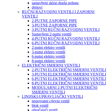
sastavljeni sklop dupla poluga
djelovi
RUČNI RAZVODNI VENTILI I ZAPORNI
VENTILI
2-PUTNE ZAPORNE PIPE
3-PUTNE ZAPORNE PIPE
3-PUTNI RUČNI RAZVODNI VENTILI
Sastavljeni 2-putni ventili
4-PUTNI RUČNI RAZVODNI VENTILI
6-PUTNI RUČNI RAZVODNI VENTILI
2-putni elektro ventili
3-putni elektro ventili
6-putni elektro ventili
8-putni elektro ventili
ELEKTRIČNI SMJERNI VENTILI
2-PUTNI ELEKTRIČNI SMJERNI VENTILI
3-PUTNI ELEKTRIČNI SMJERNI VENTILI
6-PUTNI ELEKTRIČNI SMJERNI VENTILI
8-PUTNI ELEKTRIČNI SMJERNI VENTILI
MODULARNI 2-PUTNI ELEKTRIČNI
SMJERNI VENTILI
LINIJSKI-UPRAVLJAČKI VENTILI
nepovratni cijevni ventil
blok ventil
obračajuči ventil