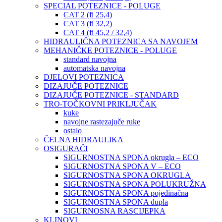
SPECIAL POTEZNICE - POLUGE
CAT 2 (fi 25,4)
CAT 3 (fi 32,2)
CAT 4 (fi 45,2 / 32,4)
HIDRAULIČNA POTEZNICA SA NAVOJEM
MEHANIČKE POTEZNICE - POLUGE
standard navojna
automatska navojna
DJELOVI POTEZNICA
DIZAJUČE POTEZNICE
DIZAJUČE POTEZNICE - STANDARD
TRO-TOČKOVNI PRIKLJUČAK
kuke
navojne rastezajuče ruke
ostalo
ČELNA HIDRAULIKA
OSIGURAČI
SIGURNOSTNA SPONA okrugla – ECO
SIGURNOSTNA SPONA V – ECO
SIGURNOSTNA SPONA OKRUGLA
SIGURNOSTNA SPONA POLUKRUŽNA
SIGURNOSTNA SPONA pojedinačna
SIGURNOSTNA SPONA dupla
SIGURNOSNA RASCIJEPKA
KLINOVI