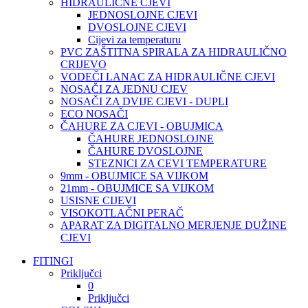
HIDRAULIČNE CJEVI
JEDNOSLOJNE CJEVI
DVOSLOJNE CJEVI
Cijevi za temperaturu
PVC ZAŠTITNA SPIRALA ZA HIDRAULIČNO
CRIJEVO
VODEČI LANAC ZA HIDRAULIČNE CJEVI
NOSAČI ZA JEDNU CJEV
NOSAČI ZA DVIJE CJEVI - DUPLI
ECO NOSAČI
ČAHURE ZA CJEVI - OBUJMICA
ČAHURE JEDNOSLOJNE
ČAHURE DVOSLOJNE
STEZNICI ZA CEVI TEMPERATURE
9mm - OBUJMICE SA VIJKOM
21mm - OBUJMICE SA VIJKOM
USISNE CIJEVI
VISOKOTLAČNI PERAČ
APARAT ZA DIGITALNO MERJENJE DUŽINE
CJEVI
FITINGI
Priključci
0
Priključci