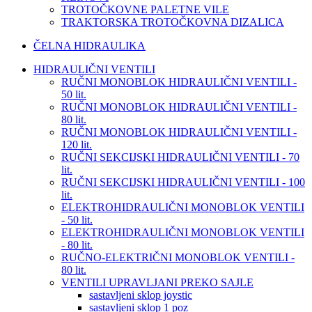
TROTOČKOVNE PALETNE VILE
TRAKTORSKA TROTOČKOVNA DIZALICA
ČELNA HIDRAULIKA
HIDRAULIČNI VENTILI
RUČNI MONOBLOK HIDRAULIČNI VENTILI -
50 lit.
RUČNI MONOBLOK HIDRAULIČNI VENTILI -
80 lit.
RUČNI MONOBLOK HIDRAULIČNI VENTILI -
120 lit.
RUČNI SEKCIJSKI HIDRAULIČNI VENTILI - 70
lit.
RUČNI SEKCIJSKI HIDRAULIČNI VENTILI - 100
lit.
ELEKTROHIDRAULIČNI MONOBLOK VENTILI
- 50 lit.
ELEKTROHIDRAULIČNI MONOBLOK VENTILI
- 80 lit.
RUČNO-ELEKTRIČNI MONOBLOK VENTILI -
80 lit.
VENTILI UPRAVLJANI PREKO SAJLE
sastavljeni sklop joystic
sastavljeni sklop 1 poz