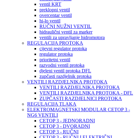
ventil KRT
preklopni ventil
overcentar ventil
hi-lo ventil
RUČNI NUŽNI VENTIL
hidraulični ventil za marker
ventili za upravljanje hidromotora
REGULACIJA PROTOKA
cijevni regulator protoka
regulator protoka
prioritetni ventil
razvodni ventil protoka
djeleni ventil protoka DFL
zupčasti razdjelnik protoka
VENTILI RAZDJELNIKA PROTOKA
VENTILI RAZDJELNIKA PROTOKA
VENTILI RAZDJELNIKA PROTOKA - DFL
ZUPČASTI RAZDJELNICI PROTOKA
REGULACIJA TLAKA
ELEKTROMAGNETSKI MODULAR CETOP 3 -
NG6 VENTILI
CETOP 3 - JEDNORADNI
CETOP 3 - DVORADNI
CETOP 3 - RUČNI
CETOP 3 - RUČNI I ELEKTRIČNI