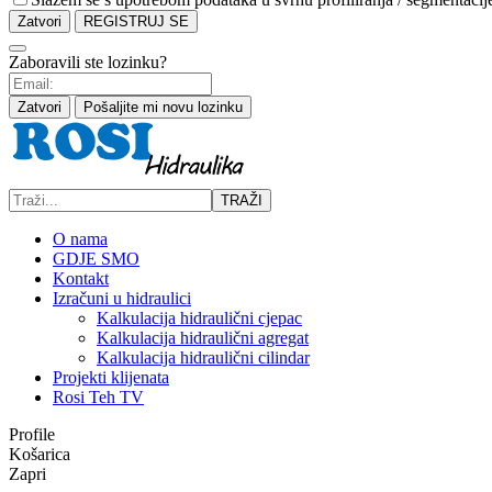
Zatvori
REGISTRUJ SE
Zaboravili ste lozinku?
Zatvori
Pošaljite mi novu lozinku
TRAŽI
O nama
GDJE SMO
Kontakt
Izračuni u hidraulici
Kalkulacija hidraulični cjepac
Kalkulacija hidraulični agregat
Kalkulacija hidraulični cilindar
Projekti klijenata
Rosi Teh TV
Profile
Košarica
Zapri