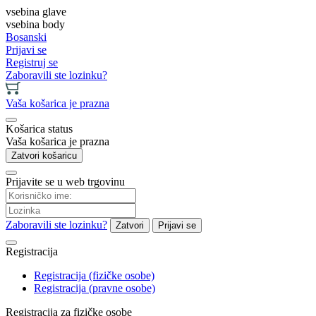
vsebina glave
vsebina body
Bosanski
Prijavi se
Registruj se
Zaboravili ste lozinku?
Vaša košarica je prazna
Košarica status
Vaša košarica je prazna
Zatvori košaricu
Prijavite se u web trgovinu
Zaboravili ste lozinku?
Zatvori
Prijavi se
Registracija
Registracija (fizičke osobe)
Registracija (pravne osobe)
Registracija za fizičke osobe