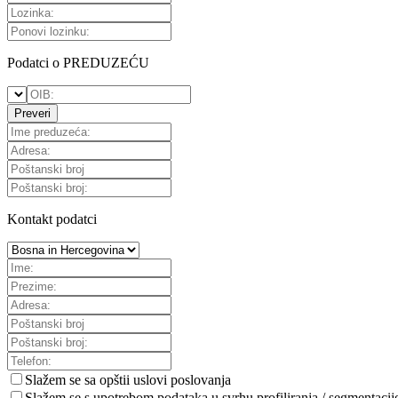
Podatci o PREDUZEĆU
Preveri
Kontakt podatci
Slažem se sa
opštii uslovi poslovanja
Slažem se s upotrebom podataka u svrhu profiliranja / segmentacij