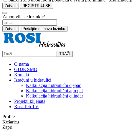
Zatvori
REGISTRUJ SE
Zaboravili ste lozinku?
Zatvori
Pošaljite mi novu lozinku
TRAŽI
O nama
GDJE SMO
Kontakt
Izračuni u hidraulici
Kalkulacija hidraulični cjepac
Kalkulacija hidraulični agregat
Kalkulacija hidraulični cilindar
Projekti klijenata
Rosi Teh TV
Profile
Košarica
Zapri