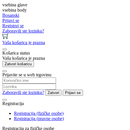
vsebina glave
vsebina body
Bosanski
Prijavi se
Registruj se
Zaboravili ste lozinku?
Vaša košarica je prazna
Košarica status
Vaša košarica je prazna
Zatvori košaricu
Prijavite se u web trgovinu
Zaboravili ste lozinku?
Zatvori
Prijavi se
Registracija
Registracija (fizičke osobe)
Registracija (pravne osobe)
Registracija za fizičke osobe