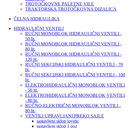
TROTOČKOVNE PALETNE VILE
TRAKTORSKA TROTOČKOVNA DIZALICA
ČELNA HIDRAULIKA
HIDRAULIČNI VENTILI
RUČNI MONOBLOK HIDRAULIČNI VENTILI -
50 lit.
RUČNI MONOBLOK HIDRAULIČNI VENTILI -
80 lit.
RUČNI MONOBLOK HIDRAULIČNI VENTILI -
120 lit.
RUČNI SEKCIJSKI HIDRAULIČNI VENTILI - 70
lit.
RUČNI SEKCIJSKI HIDRAULIČNI VENTILI - 100
lit.
ELEKTROHIDRAULIČNI MONOBLOK VENTILI
- 50 lit.
ELEKTROHIDRAULIČNI MONOBLOK VENTILI
- 80 lit.
RUČNO-ELEKTRIČNI MONOBLOK VENTILI -
80 lit.
VENTILI UPRAVLJANI PREKO SAJLE
sastavljeni sklop joystic
sastavljeni sklop 1 poz