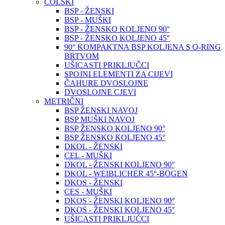
COLSKI
BSP - ŽENSKI
BSP - MUŠKI
BSP - ŽENSKO KOLJENO 90°
BSP - ŽENSKO KOLJENO 45°
90° KOMPAKTNA BSP KOLJENA S O-RING
BRTVOM
UŠICASTI PRIKLJUČCI
SPOJNI ELEMENTI ZA CIJEVI
ČAHURE DVOSLOJNE
DVOSLOJNE CJEVI
METRIČNI
BSP ŽENSKI NAVOJ
BSP MUŠKI NAVOJ
BSP ŽENSKO KOLJENO 90°
BSP ŽENSKO KOLJENO 45°
DKOL - ŽENSKI
CEL - MUŠKI
DKOL - ŽENSKI KOLJENO 90°
DKOL - WEIBLICHER 45°-BÖGEN
DKOS - ŽENSKI
CES - MUŠKI
DKOS - ŽENSKI KOLJENO 90°
DKOS - ŽENSKI KOLJENO 45°
UŠICASTI PRIKLJUČCI