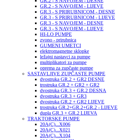
GR.2 - S NAVOJEM - DESNE
GR.2 - S NAVOJEM - LIJEVE
GR.3 - S PRIRUBNICOM - DESNE
GR.3 - S PRIRUBNICOM - LIJEVE
GR.3 - S NAVOJEM - DESNE
GR.3 - S NAVOJEM - LIJEVE
HI-LO PUMPE
zvono - prirubnica
GUMENI UMETCI
elektromagnetne sklopke
ležajni nastavci za pumpe
multiplikatori za pumpe
oprema za zupčaste pumpe
SASTAVLJIVE ZUPČASTE PUMPE
dvostruka GR.2 + GR2 DESNE
trostruka GR.2 + GR2 + GR2
dvostruka GR.3 + GR.2 DESNA
dvostruka GR.3 + GR3
dvostruka GR.2 + GR2 LIJEVE
trostruka GR.2+GR.2+GR.2 - LIJEVE
dupla GR.3 + GR.2 LIJEVA
TRAKTORSKE PUMPE
20A(C)...X006
20A(C)...X021
20A(C)...X104