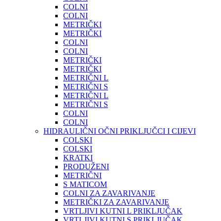
COLNI
COLNI
METRIČKI
METRIČKI
COLNI
COLNI
METRIČKI
METRIČKI
METRIČNI L
METRIČNI S
METRIČNI L
METRIČNI S
COLNI
COLNI
HIDRAULIČNI OČNI PRIKLJUČCI I CIJEVI
COLSKI
COLSKI
KRATKI
PRODUŽENI
METRIČNI
S MATICOM
COLNI ZA ZAVARIVANJE
METRIČKI ZA ZAVARIVANJE
VRTLJIVI KUTNI L PRIKLJUČAK
VRTLJIVI KUTNI S PRIKLJUČAK