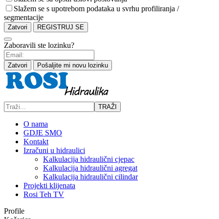
Slažem se s upotrebom podataka u svrhu profiliranja /
segmentacije
Zatvori
REGISTRUJ SE
Zaboravili ste lozinku?
Zatvori
Pošaljite mi novu lozinku
TRAŽI
O nama
GDJE SMO
Kontakt
Izračuni u hidraulici
Kalkulacija hidraulični cjepac
Kalkulacija hidraulični agregat
Kalkulacija hidraulični cilindar
Projekti klijenata
Rosi Teh TV
Profile