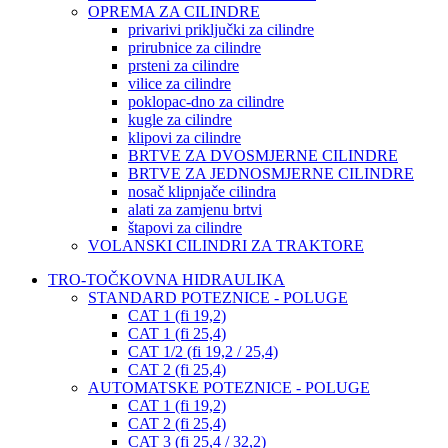
OPREMA ZA CILINDRE
privarivi priključki za cilindre
prirubnice za cilindre
prsteni za cilindre
vilice za cilindre
poklopac-dno za cilindre
kugle za cilindre
klipovi za cilindre
BRTVE ZA DVOSMJERNE CILINDRE
BRTVE ZA JEDNOSMJERNE CILINDRE
nosač klipnjače cilindra
alati za zamjenu brtvi
štapovi za cilindre
VOLANSKI CILINDRI ZA TRAKTORE
TRO-TOČKOVNA HIDRAULIKA
STANDARD POTEZNICE - POLUGE
CAT 1 (fi 19,2)
CAT 1 (fi 25,4)
CAT 1/2 (fi 19,2 / 25,4)
CAT 2 (fi 25,4)
AUTOMATSKE POTEZNICE - POLUGE
CAT 1 (fi 19,2)
CAT 2 (fi 25,4)
CAT 3 (fi 25,4 / 32,2)