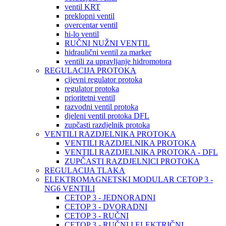
ventil KRT
preklopni ventil
overcentar ventil
hi-lo ventil
RUČNI NUŽNI VENTIL
hidraulični ventil za marker
ventili za upravljanje hidromotora
REGULACIJA PROTOKA
cijevni regulator protoka
regulator protoka
prioritetni ventil
razvodni ventil protoka
djeleni ventil protoka DFL
zupčasti razdjelnik protoka
VENTILI RAZDJELNIKA PROTOKA
VENTILI RAZDJELNIKA PROTOKA
VENTILI RAZDJELNIKA PROTOKA - DFL
ZUPČASTI RAZDJELNICI PROTOKA
REGULACIJA TLAKA
ELEKTROMAGNETSKI MODULAR CETOP 3 -
NG6 VENTILI
CETOP 3 - JEDNORADNI
CETOP 3 - DVORADNI
CETOP 3 - RUČNI
CETOP 3 - RUČNI I ELEKTRIČNI