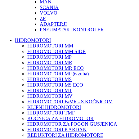
MAN
SCANIA
VOLVO
ZF
ADAPTERJI
PNEUMATSKI KONTROLER
HIDROMOTORI
HIDROMOTORI MM
HIDROMOTORI MM SIDE
HIDROMOTORI MP
HIDROMOTORI MR
HIDROMOTORI MR ECO
HIDROMOTORI MP (6 zuba)
HIDROMOTORI MS
HIDROMOTORI MS ECO
HIDROMOTORI MT
HIDROMOTORI MV
HIDROMOTORI B/MR - S KOČNICOM
KLIPNI HIDROMOTORI
HIDROMOTORI TMF
KOČNICA ZA HIDROMOTOR
HIDROMOTOR ZA POGON GUSJENICA
HIDROMOTORI KARDAN
REDUKTORI ZA HIDROMOTORE