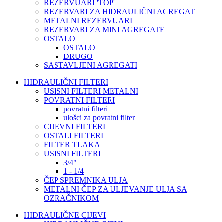
REZERVUARI 'TOP'
REZERVARI ZA HIDRAULIČNI AGREGAT
METALNI REZERVUARI
REZERVARI ZA MINI AGREGATE
OSTALO
OSTALO
DRUGO
SASTAVLJENI AGREGATI
HIDRAULIČNI FILTERI
USISNI FILTERI METALNI
POVRATNI FILTERI
povratni filteri
ulošci za povratni filter
CIJEVNI FILTERI
OSTALI FILTERI
FILTER TLAKA
USISNI FILTERI
3/4"
1 - 1/4
ČEP SPREMNIKA ULJA
METALNI ČEP ZA ULJEVANJE ULJA SA
OZRAČNIKOM
HIDRAULIČNE CIJEVI