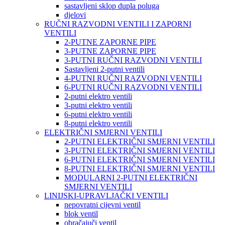
sastavljeni sklop dupla poluga
djelovi
RUČNI RAZVODNI VENTILI I ZAPORNI
VENTILI
2-PUTNE ZAPORNE PIPE
3-PUTNE ZAPORNE PIPE
3-PUTNI RUČNI RAZVODNI VENTILI
Sastavljeni 2-putni ventili
4-PUTNI RUČNI RAZVODNI VENTILI
6-PUTNI RUČNI RAZVODNI VENTILI
2-putni elektro ventili
3-putni elektro ventili
6-putni elektro ventili
8-putni elektro ventili
ELEKTRIČNI SMJERNI VENTILI
2-PUTNI ELEKTRIČNI SMJERNI VENTILI
3-PUTNI ELEKTRIČNI SMJERNI VENTILI
6-PUTNI ELEKTRIČNI SMJERNI VENTILI
8-PUTNI ELEKTRIČNI SMJERNI VENTILI
MODULARNI 2-PUTNI ELEKTRIČNI
SMJERNI VENTILI
LINIJSKI-UPRAVLJAČKI VENTILI
nepovratni cijevni ventil
blok ventil
obračajuči ventil