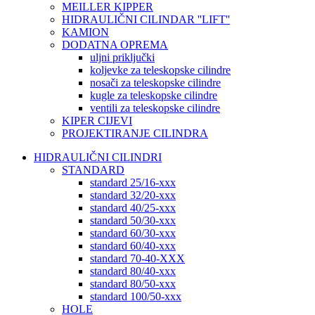
MEILLER KIPPER
HIDRAULIČNI CILINDAR ''LIFT''
KAMION
DODATNA OPREMA
uljni priključki
koljevke za teleskopske cilindre
nosači za teleskopske cilindre
kugle za teleskopske cilindre
ventili za teleskopske cilindre
KIPER CIJEVI
PROJEKTIRANJE CILINDRA
HIDRAULIČNI CILINDRI
STANDARD
standard 25/16-xxx
standard 32/20-xxx
standard 40/25-xxx
standard 50/30-xxx
standard 60/30-xxx
standard 60/40-xxx
standard 70-40-XXX
standard 80/40-xxx
standard 80/50-xxx
standard 100/50-xxx
HOLE