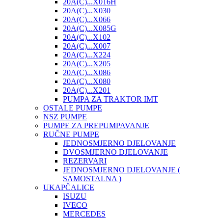
20A(C)...X016H
20A(C)...X030
20A(C)...X066
20A(C)...X085G
20A(C)...X102
20A(C)...X007
20A(C)...X224
20A(C)...X205
20A(C)...X086
20A(C)...X080
20A(C)...X201
PUMPA ZA TRAKTOR IMT
OSTALE PUMPE
NSZ PUMPE
PUMPE ZA PREPUMPAVANJE
RUČNE PUMPE
JEDNOSMJERNO DJELOVANJE
DVOSMJERNO DJELOVANJE
REZERVARI
JEDNOSMJERNO DJELOVANJE (
SAMOSTALNA )
UKAPČALICE
ISUZU
IVECO
MERCEDES