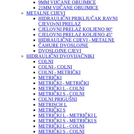
9MM VIJČANE OBUJMICE
21MM VIJČANE OBUJMICE
METALNE CIJEVI
HIDRAULIČNI PRIKLJUČAK RAVNI
CJEVOvNI PRELAZ
CJELOVNI PRELAZ KOLJENO 90°
CJELOVNI PRELAZ KOLJENO 45°
HIDRAULIČNE CIJEVI - METALNE
ČAHURE DVOSLOJNE
DVOSLOJNE CJEVI
HIDRAULIČNI DVOVIJAČNIKI
COLNI
COLNI - COLNI
COLNI - METRIČKI
METRIČKI
METRIČKI - METRIČKI
METRIČKI L - COLNI
METRIČKI S - COLNI
COLNI PRIGUŠNI
METRISCH L
METRIČKI S
METRIČKI L - METRIČKI L
METRIČKI S - METRIČKI S
METRIČKI L - COLNI
METRIČKI S - COLNI