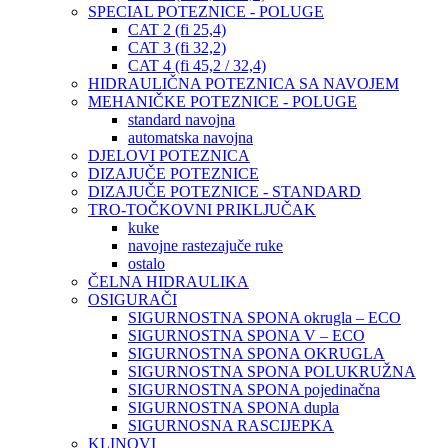
SPECIAL POTEZNICE - POLUGE
CAT 2 (fi 25,4)
CAT 3 (fi 32,2)
CAT 4 (fi 45,2 / 32,4)
HIDRAULIČNA POTEZNICA SA NAVOJEM
MEHANIČKE POTEZNICE - POLUGE
standard navojna
automatska navojna
DJELOVI POTEZNICA
DIZAJUČE POTEZNICE
DIZAJUČE POTEZNICE - STANDARD
TRO-TOČKOVNI PRIKLJUČAK
kuke
navojne rastezajuče ruke
ostalo
ČELNA HIDRAULIKA
OSIGURAČI
SIGURNOSTNA SPONA okrugla – ECO
SIGURNOSTNA SPONA V – ECO
SIGURNOSTNA SPONA OKRUGLA
SIGURNOSTNA SPONA POLUKRUŽNA
SIGURNOSTNA SPONA pojedinačna
SIGURNOSTNA SPONA dupla
SIGURNOSNA RASCIJEPKA
KLINOVI