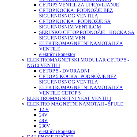
CETOP3 VENTIL ZA UPRAVLJANJE
CETOP KOCKA- PODNOŽJE BEZ
SIGURNOSNOG VENTILA
CETOP KOCKA - PODNOŽJE SA
SIGURNOSNIM VENTILOM
SERIJSKO CETOP PODNOŽJE - KOCKA SA
SIGURNOSNIM VEN
ELEKTROMAGNETNI NAMOTAJI ZA
VENTILE
električni konektor
ELEKTROMAGNETSKI MODULAR CETOP 5 -
NG10 VENTILI
CETOP 5 - DVORADNI
CETOP 5 KOCKA- PODNOŽJE BEZ
SIGURNOSNOG VENTILA
ELEKTROMAGNETNI NAMOTAJI ZA
VENTILE CETOP 5
ELEKTROMAGNETNI YEAT VENTILI
ELEKTRO MAGNETNI NAMOTAJI - ŠPULE
12 V
24V
48V
230V
električni konektor
DALJINSKE RUČICE