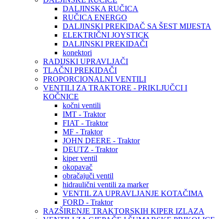
DALJINSKA RUČICA
RUČICA ENERGO
DALJINSKI PREKIDAČ SA ŠEST MIJESTA
ELEKTRIČNI JOYSTICK
DALJINSKI PREKIDAČI
konektori
RADIJSKI UPRAVLJAČI
TLAČNI PREKIDAČI
PROPORCIONALNI VENTILI
VENTILI ZA TRAKTORE - PRIKLJUČCI I
KOČNICE
kočni ventili
IMT - Traktor
FIAT - Traktor
MF - Traktor
JOHN DEERE - Traktor
DEUTZ - Traktor
kiper ventil
okopavač
obračajuči ventil
hidraulični ventili za marker
VENTIL ZA UPRAVLJANJE KOTAČIMA
FORD - Traktor
RAZŠIRENJE TRAKTORSKIH KIPER IZLAZA