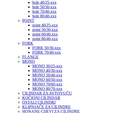
hole 40/25-xxx
hole 50/30-xxx
hole 70/40-xxx
hole 80/40-xxx
POINT
point 40/25-xxx
point 50/30-xxx
point 60/40-xxx
point 80/40-xxx
FORK
FORK 50/30-xxx
FORK 70/40-xxx
FLANGE
MONO
MONO 30/25-xxx
MONO 40/30-xxx
MONO 50/40-xxx
MONO 60/50-xxx
MONO 70/60-xxx
MONO 80/70-xxx
CILINDAR ZA AVTOVUČU
KOČIONI CILINDAR
OSTALI CILINDRI
KLIPNJAČE ZA CILINDRE
HONANE CIJEVI ZA CILINDRE