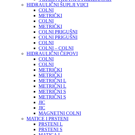
HIDRAULIČNI ŠUPLJI VIJCI
COLNI
METRIČKI
COLNI
METRIČKI
COLNI PRIGUŠNI
COLNI PRIGUŠNI
COLNI
COLNI – COLNI
HIDRAULIČNI ČEPOVI
COLNI
COLNI
METRIČKI
METRIČKI
METRIČNI L
METRIČNI L
METRIČNI S
METRIČNI S
JIC
JIC
MAGNETNI COLNI
MATICE I PRSTENI
PRSTENI L
PRSTENI S
MATICA L