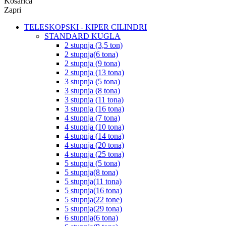
Košarica
Zapri
TELESKOPSKI - KIPER CILINDRI
STANDARD KUGLA
2 stupnja (3,5 ton)
2 stupnja(6 tona)
2 stupnja (9 tona)
2 stupnja (13 tona)
3 stupnja (5 tona)
3 stupnja (8 tona)
3 stupnja (11 tona)
3 stupnja (16 tona)
4 stupnja (7 tona)
4 stupnja (10 tona)
4 stupnja (14 tona)
4 stupnja (20 tona)
4 stupnja (25 tona)
5 stupnja (5 tona)
5 stupnja(8 tona)
5 stupnja(11 tona)
5 stupnja(16 tona)
5 stupnja(22 tone)
5 stupnja(29 tona)
6 stupnja(6 tona)