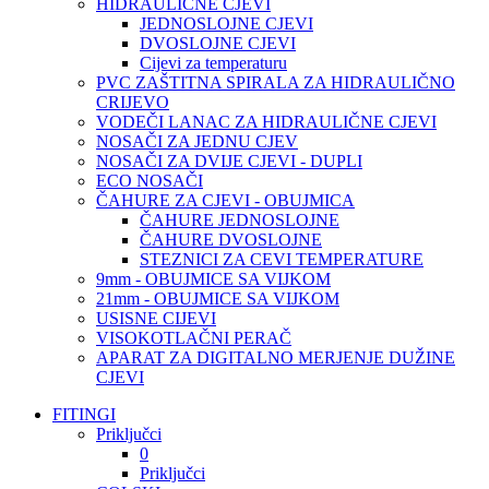
HIDRAULIČNE CJEVI
JEDNOSLOJNE CJEVI
DVOSLOJNE CJEVI
Cijevi za temperaturu
PVC ZAŠTITNA SPIRALA ZA HIDRAULIČNO
CRIJEVO
VODEČI LANAC ZA HIDRAULIČNE CJEVI
NOSAČI ZA JEDNU CJEV
NOSAČI ZA DVIJE CJEVI - DUPLI
ECO NOSAČI
ČAHURE ZA CJEVI - OBUJMICA
ČAHURE JEDNOSLOJNE
ČAHURE DVOSLOJNE
STEZNICI ZA CEVI TEMPERATURE
9mm - OBUJMICE SA VIJKOM
21mm - OBUJMICE SA VIJKOM
USISNE CIJEVI
VISOKOTLAČNI PERAČ
APARAT ZA DIGITALNO MERJENJE DUŽINE
CJEVI
FITINGI
Priključci
0
Priključci