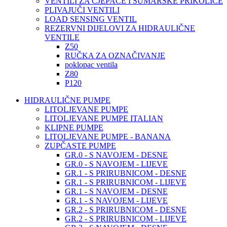
VENTILI ZA CJEPAČE I ŠUMARSKE PRIKOLICE
PLIVAJUČI VENTILI
LOAD SENSING VENTIL
REZERVNI DIJELOVI ZA HIDRAULIČNE
VENTILE
Z50
RUČKA ZA OZNAČIVANJE
poklopac ventila
Z80
P120
HIDRAULIČNE PUMPE
LITOLJEVANE PUMPE
LITOLJEVANE PUMPE ITALIAN
KLIPNE PUMPE
LITOLJEVANE PUMPE - BANANA
ZUPČASTE PUMPE
GR.0 - S NAVOJEM - DESNE
GR.0 - S NAVOJEM - LIJEVE
GR.1 - S PRIRUBNICOM - DESNE
GR.1 - S PRIRUBNICOM - LIJEVE
GR.1 - S NAVOJEM - DESNE
GR.1 - S NAVOJEM - LIJEVE
GR.2 - S PRIRUBNICOM - DESNE
GR.2 - S PRIRUBNICOM - LIJEVE