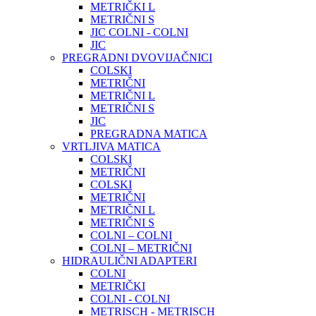
METRIČKI L
METRIČNI S
JIC COLNI - COLNI
JIC
PREGRADNI DVOVIJAČNICI
COLSKI
METRIČNI
METRIČNI L
METRIČNI S
JIC
PREGRADNA MATICA
VRTLJIVA MATICA
COLSKI
METRIČNI
COLSKI
METRIČNI
METRIČNI L
METRIČNI S
COLNI – COLNI
COLNI – METRIČNI
HIDRAULIČNI ADAPTERI
COLNI
METRIČKI
COLNI - COLNI
METRISCH - METRISCH