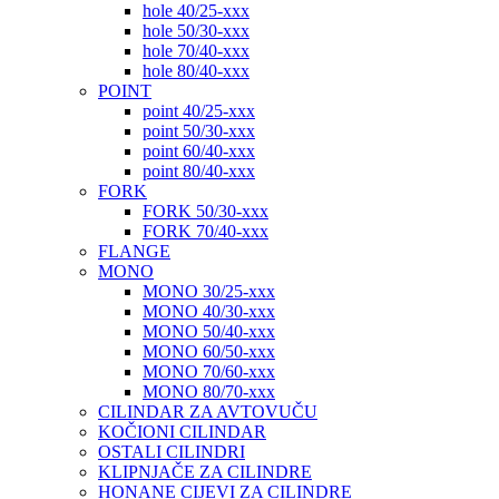
hole 40/25-xxx
hole 50/30-xxx
hole 70/40-xxx
hole 80/40-xxx
POINT
point 40/25-xxx
point 50/30-xxx
point 60/40-xxx
point 80/40-xxx
FORK
FORK 50/30-xxx
FORK 70/40-xxx
FLANGE
MONO
MONO 30/25-xxx
MONO 40/30-xxx
MONO 50/40-xxx
MONO 60/50-xxx
MONO 70/60-xxx
MONO 80/70-xxx
CILINDAR ZA AVTOVUČU
KOČIONI CILINDAR
OSTALI CILINDRI
KLIPNJAČE ZA CILINDRE
HONANE CIJEVI ZA CILINDRE