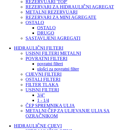
REZERVUARI 'TOP'
REZERVARI ZA HIDRAULIČNI AGREGAT
METALNI REZERVUARI
REZERVARI ZA MINI AGREGATE
OSTALO
OSTALO
DRUGO
SASTAVLJENI AGREGATI
HIDRAULIČNI FILTERI
USISNI FILTERI METALNI
POVRATNI FILTERI
povratni filteri
ulošci za povratni filter
CIJEVNI FILTERI
OSTALI FILTERI
FILTER TLAKA
USISNI FILTERI
3/4"
1 - 1/4
ČEP SPREMNIKA ULJA
METALNI ČEP ZA ULJEVANJE ULJA SA
OZRAČNIKOM
HIDRAULIČNE CIJEVI