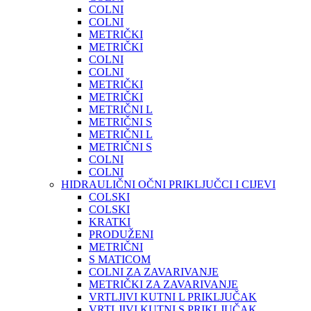
COLNI
COLNI
METRIČKI
METRIČKI
COLNI
COLNI
METRIČKI
METRIČKI
METRIČNI L
METRIČNI S
METRIČNI L
METRIČNI S
COLNI
COLNI
HIDRAULIČNI OČNI PRIKLJUČCI I CIJEVI
COLSKI
COLSKI
KRATKI
PRODUŽENI
METRIČNI
S MATICOM
COLNI ZA ZAVARIVANJE
METRIČKI ZA ZAVARIVANJE
VRTLJIVI KUTNI L PRIKLJUČAK
VRTLJIVI KUTNI S PRIKLJUČAK