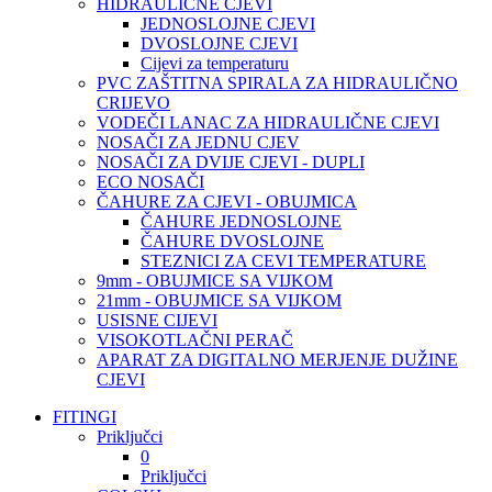
HIDRAULIČNE CJEVI
JEDNOSLOJNE CJEVI
DVOSLOJNE CJEVI
Cijevi za temperaturu
PVC ZAŠTITNA SPIRALA ZA HIDRAULIČNO
CRIJEVO
VODEČI LANAC ZA HIDRAULIČNE CJEVI
NOSAČI ZA JEDNU CJEV
NOSAČI ZA DVIJE CJEVI - DUPLI
ECO NOSAČI
ČAHURE ZA CJEVI - OBUJMICA
ČAHURE JEDNOSLOJNE
ČAHURE DVOSLOJNE
STEZNICI ZA CEVI TEMPERATURE
9mm - OBUJMICE SA VIJKOM
21mm - OBUJMICE SA VIJKOM
USISNE CIJEVI
VISOKOTLAČNI PERAČ
APARAT ZA DIGITALNO MERJENJE DUŽINE
CJEVI
FITINGI
Priključci
0
Priključci