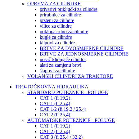
OPREMA ZA CILINDRE
privarivi priključki za cilindre
prirubnice za cilindre
prsteni za cilindre
vilice za cilindre
poklopac-dno za cilindre
kugle za cilindre
klipovi za cilindre
BRTVE ZA DVOSMJERNE CILINDRE
BRTVE ZA JEDNOSMJERNE CILINDRE
nosač klipnjače cilindra
alati za zamjenu brtvi
štapovi za cilindre
VOLANSKI CILINDRI ZA TRAKTORE
TRO-TOČKOVNA HIDRAULIKA
STANDARD POTEZNICE - POLUGE
CAT 1 (fi 19,2)
CAT 1 (fi 25,4)
CAT 1/2 (fi 19,2 / 25,4)
CAT 2 (fi 25,4)
AUTOMATSKE POTEZNICE - POLUGE
CAT 1 (fi 19,2)
CAT 2 (fi 25,4)
CAT 3 (fi 25,4 / 32,2)