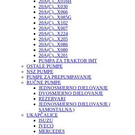
20A(C)...X016H
20A(C)...X030
20A(C)...X066
20A(C)...X085G
20A(C)...X102
20A(C)...X007
20A(C)...X224
20A(C)...X205
20A(C)...X086
20A(C)...X080
20A(C)...X201
PUMPA ZA TRAKTOR IMT
OSTALE PUMPE
NSZ PUMPE
PUMPE ZA PREPUMPAVANJE
RUČNE PUMPE
JEDNOSMJERNO DJELOVANJE
DVOSMJERNO DJELOVANJE
REZERVARI
JEDNOSMJERNO DJELOVANJE (
SAMOSTALNA )
UKAPČALICE
ISUZU
IVECO
MERCEDES