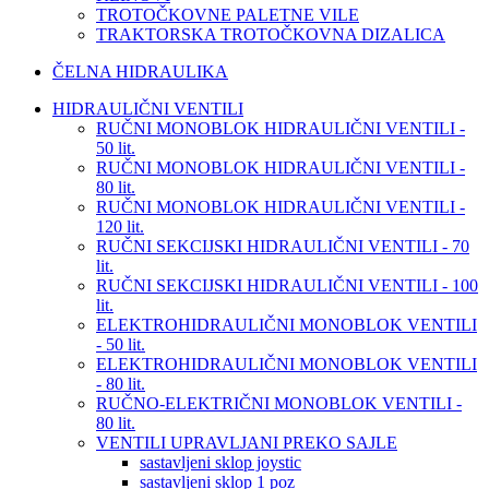
TROTOČKOVNE PALETNE VILE
TRAKTORSKA TROTOČKOVNA DIZALICA
ČELNA HIDRAULIKA
HIDRAULIČNI VENTILI
RUČNI MONOBLOK HIDRAULIČNI VENTILI -
50 lit.
RUČNI MONOBLOK HIDRAULIČNI VENTILI -
80 lit.
RUČNI MONOBLOK HIDRAULIČNI VENTILI -
120 lit.
RUČNI SEKCIJSKI HIDRAULIČNI VENTILI - 70
lit.
RUČNI SEKCIJSKI HIDRAULIČNI VENTILI - 100
lit.
ELEKTROHIDRAULIČNI MONOBLOK VENTILI
- 50 lit.
ELEKTROHIDRAULIČNI MONOBLOK VENTILI
- 80 lit.
RUČNO-ELEKTRIČNI MONOBLOK VENTILI -
80 lit.
VENTILI UPRAVLJANI PREKO SAJLE
sastavljeni sklop joystic
sastavljeni sklop 1 poz