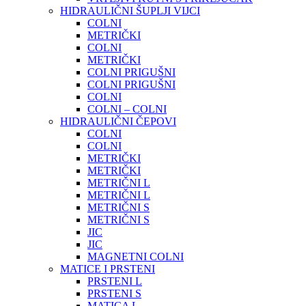
HIDRAULIČNI ŠUPLJI VIJCI
COLNI
METRIČKI
COLNI
METRIČKI
COLNI PRIGUŠNI
COLNI PRIGUŠNI
COLNI
COLNI – COLNI
HIDRAULIČNI ČEPOVI
COLNI
COLNI
METRIČKI
METRIČKI
METRIČNI L
METRIČNI L
METRIČNI S
METRIČNI S
JIC
JIC
MAGNETNI COLNI
MATICE I PRSTENI
PRSTENI L
PRSTENI S
MATICA L