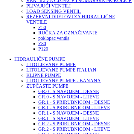
VENTILI ZA CJEPAČE I ŠUMARSKE PRIKOLICE
PLIVAJUČI VENTILI
LOAD SENSING VENTIL
REZERVNI DIJELOVI ZA HIDRAULIČNE
VENTILE
Z50
RUČKA ZA OZNAČIVANJE
poklopac ventila
Z80
P120
HIDRAULIČNE PUMPE
LITOLJEVANE PUMPE
LITOLJEVANE PUMPE ITALIAN
KLIPNE PUMPE
LITOLJEVANE PUMPE - BANANA
ZUPČASTE PUMPE
GR.0 - S NAVOJEM - DESNE
GR.0 - S NAVOJEM - LIJEVE
GR.1 - S PRIRUBNICOM - DESNE
GR.1 - S PRIRUBNICOM - LIJEVE
GR.1 - S NAVOJEM - DESNE
GR.1 - S NAVOJEM - LIJEVE
GR.2 - S PRIRUBNICOM - DESNE
GR.2 - S PRIRUBNICOM - LIJEVE