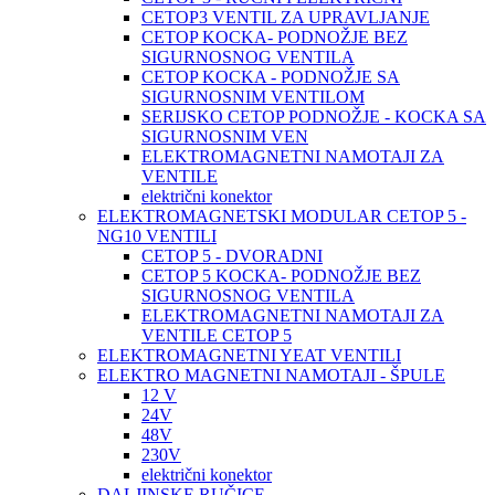
CETOP3 VENTIL ZA UPRAVLJANJE
CETOP KOCKA- PODNOŽJE BEZ
SIGURNOSNOG VENTILA
CETOP KOCKA - PODNOŽJE SA
SIGURNOSNIM VENTILOM
SERIJSKO CETOP PODNOŽJE - KOCKA SA
SIGURNOSNIM VEN
ELEKTROMAGNETNI NAMOTAJI ZA
VENTILE
električni konektor
ELEKTROMAGNETSKI MODULAR CETOP 5 -
NG10 VENTILI
CETOP 5 - DVORADNI
CETOP 5 KOCKA- PODNOŽJE BEZ
SIGURNOSNOG VENTILA
ELEKTROMAGNETNI NAMOTAJI ZA
VENTILE CETOP 5
ELEKTROMAGNETNI YEAT VENTILI
ELEKTRO MAGNETNI NAMOTAJI - ŠPULE
12 V
24V
48V
230V
električni konektor
DALJINSKE RUČICE