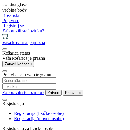
vsebina glave
vsebina body
Bosanski
Prijavi se
Registruj se
Zaboravili ste lozinku?
Vaša košarica je prazna
Košarica status
Vaša košarica je prazna
Zatvori košaricu
Prijavite se u web trgovinu
Zaboravili ste lozinku?
Zatvori
Prijavi se
Registracija
Registracija (fizičke osobe)
Registracija (pravne osobe)
Registracija za fizičke osobe