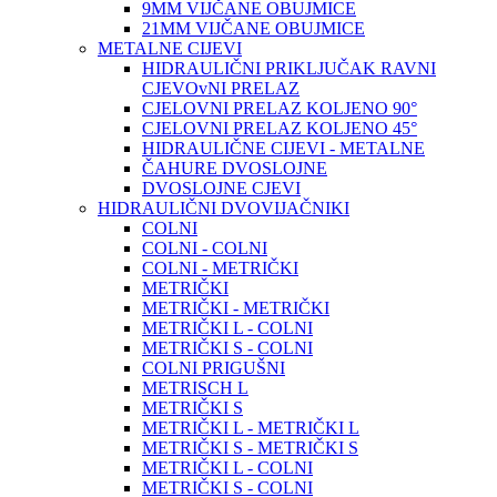
9MM VIJČANE OBUJMICE
21MM VIJČANE OBUJMICE
METALNE CIJEVI
HIDRAULIČNI PRIKLJUČAK RAVNI
CJEVOvNI PRELAZ
CJELOVNI PRELAZ KOLJENO 90°
CJELOVNI PRELAZ KOLJENO 45°
HIDRAULIČNE CIJEVI - METALNE
ČAHURE DVOSLOJNE
DVOSLOJNE CJEVI
HIDRAULIČNI DVOVIJAČNIKI
COLNI
COLNI - COLNI
COLNI - METRIČKI
METRIČKI
METRIČKI - METRIČKI
METRIČKI L - COLNI
METRIČKI S - COLNI
COLNI PRIGUŠNI
METRISCH L
METRIČKI S
METRIČKI L - METRIČKI L
METRIČKI S - METRIČKI S
METRIČKI L - COLNI
METRIČKI S - COLNI