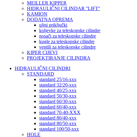
MEILLER KIPPER
HIDRAULIČNI CILINDAR ''LIFT''
KAMION
DODATNA OPREMA
uljni priključki
koljevke za teleskopske cilindre
nosači za teleskopske cilindre
kugle za teleskopske cilindre
ventili za teleskopske cilindre
KIPER CIJEVI
PROJEKTIRANJE CILINDRA
HIDRAULIČNI CILINDRI
STANDARD
standard 25/16-xxx
standard 32/20-xxx
standard 40/25-xxx
standard 50/30-xxx
standard 60/30-xxx
standard 60/40-xxx
standard 70-40-XXX
standard 80/40-xxx
standard 80/50-xxx
standard 100/50-xxx
HOLE