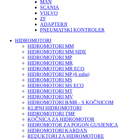
MAN
SCANIA
VOLVO
ZF
ADAPTERJI
PNEUMATSKI KONTROLER
HIDROMOTORI
HIDROMOTORI MM
HIDROMOTORI MM SIDE
HIDROMOTORI MP
HIDROMOTORI MR
HIDROMOTORI MR ECO
HIDROMOTORI MP (6 zuba)
HIDROMOTORI MS
HIDROMOTORI MS ECO
HIDROMOTORI MT
HIDROMOTORI MV
HIDROMOTORI B/MR - S KOČNICOM
KLIPNI HIDROMOTORI
HIDROMOTORI TMF
KOČNICA ZA HIDROMOTOR
HIDROMOTOR ZA POGON GUSJENICA
HIDROMOTORI KARDAN
REDUKTORI ZA HIDROMOTORE