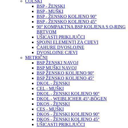
COLSKI
BSP - ŽENSKI
BSP - MUŠKI
BSP - ŽENSKO KOLJENO 90°
BSP - ŽENSKO KOLJENO 45°
90° KOMPAKTNA BSP KOLJENA S O-RING
BRTVOM
UŠICASTI PRIKLJUČCI
SPOJNI ELEMENTI ZA CIJEVI
ČAHURE DVOSLOJNE
DVOSLOJNE CJEVI
METRIČNI
BSP ŽENSKI NAVOJ
BSP MUŠKI NAVOJ
BSP ŽENSKO KOLJENO 90°
BSP ŽENSKO KOLJENO 45°
DKOL - ŽENSKI
CEL - MUŠKI
DKOL - ŽENSKI KOLJENO 90°
DKOL - WEIBLICHER 45°-BÖGEN
DKOS - ŽENSKI
CES - MUŠKI
DKOS - ŽENSKI KOLJENO 90°
DKOS - ŽENSKI KOLJENO 45°
UŠICASTI PRIKLJUČCI