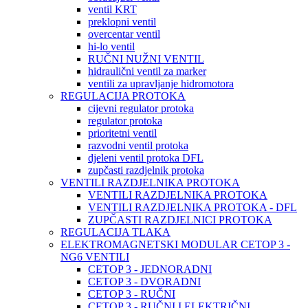
ventil KRT
preklopni ventil
overcentar ventil
hi-lo ventil
RUČNI NUŽNI VENTIL
hidraulični ventil za marker
ventili za upravljanje hidromotora
REGULACIJA PROTOKA
cijevni regulator protoka
regulator protoka
prioritetni ventil
razvodni ventil protoka
djeleni ventil protoka DFL
zupčasti razdjelnik protoka
VENTILI RAZDJELNIKA PROTOKA
VENTILI RAZDJELNIKA PROTOKA
VENTILI RAZDJELNIKA PROTOKA - DFL
ZUPČASTI RAZDJELNICI PROTOKA
REGULACIJA TLAKA
ELEKTROMAGNETSKI MODULAR CETOP 3 -
NG6 VENTILI
CETOP 3 - JEDNORADNI
CETOP 3 - DVORADNI
CETOP 3 - RUČNI
CETOP 3 - RUČNI I ELEKTRIČNI