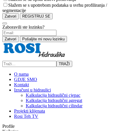
Slažem se s upotrebom podataka u svrhu profiliranja /
segmentacije
Zatvori
REGISTRUJ SE
Zaboravili ste lozinku?
Zatvori
Pošaljite mi novu lozinku
TRAŽI
O nama
GDJE SMO
Kontakt
Izračuni u hidraulici
Kalkulacija hidraulični cjepac
Kalkulacija hidraulični agregat
Kalkulacija hidraulični cilindar
Projekti klijenata
Rosi Teh TV
Profile