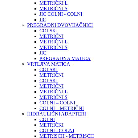
METRIČKI L
METRIČNI S
JIC COLNI - COLNI
JIC
PREGRADNI DVOVIJAČNICI
COLSKI
METRIČNI
METRIČNI L
METRIČNI S
JIC
PREGRADNA MATICA
VRTLJIVA MATICA
COLSKI
METRIČNI
COLSKI
METRIČNI
METRIČNI L
METRIČNI S
COLNI – COLNI
COLNI – METRIČNI
HIDRAULIČNI ADAPTERI
COLNI
METRIČKI
COLNI - COLNI
METRISCH - METRISCH