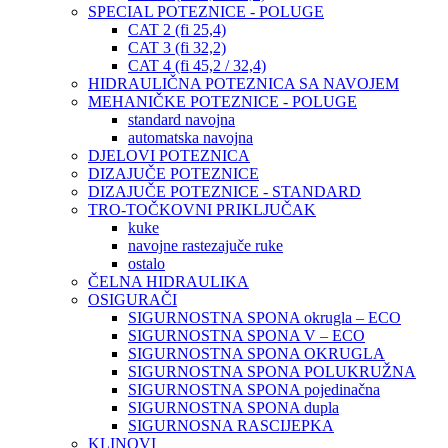
SPECIAL POTEZNICE - POLUGE
CAT 2 (fi 25,4)
CAT 3 (fi 32,2)
CAT 4 (fi 45,2 / 32,4)
HIDRAULIČNA POTEZNICA SA NAVOJEM
MEHANIČKE POTEZNICE - POLUGE
standard navojna
automatska navojna
DJELOVI POTEZNICA
DIZAJUČE POTEZNICE
DIZAJUČE POTEZNICE - STANDARD
TRO-TOČKOVNI PRIKLJUČAK
kuke
navojne rastezajuče ruke
ostalo
ČELNA HIDRAULIKA
OSIGURAČI
SIGURNOSTNA SPONA okrugla – ECO
SIGURNOSTNA SPONA V – ECO
SIGURNOSTNA SPONA OKRUGLA
SIGURNOSTNA SPONA POLUKRUŽNA
SIGURNOSTNA SPONA pojedinačna
SIGURNOSTNA SPONA dupla
SIGURNOSNA RASCIJEPKA
KLINOVI