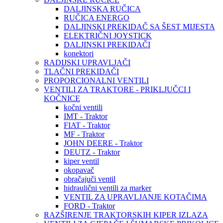
DALJINSKA RUČICA
RUČICA ENERGO
DALJINSKI PREKIDAČ SA ŠEST MIJESTA
ELEKTRIČNI JOYSTICK
DALJINSKI PREKIDAČI
konektori
RADIJSKI UPRAVLJAČI
TLAČNI PREKIDAČI
PROPORCIONALNI VENTILI
VENTILI ZA TRAKTORE - PRIKLJUČCI I
KOČNICE
kočni ventili
IMT - Traktor
FIAT - Traktor
MF - Traktor
JOHN DEERE - Traktor
DEUTZ - Traktor
kiper ventil
okopavač
obračajuči ventil
hidraulični ventili za marker
VENTIL ZA UPRAVLJANJE KOTAČIMA
FORD - Traktor
RAZŠIRENJE TRAKTORSKIH KIPER IZLAZA