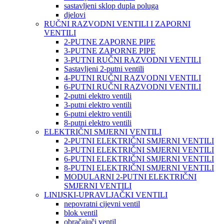
sastavljeni sklop dupla poluga
djelovi
RUČNI RAZVODNI VENTILI I ZAPORNI
VENTILI
2-PUTNE ZAPORNE PIPE
3-PUTNE ZAPORNE PIPE
3-PUTNI RUČNI RAZVODNI VENTILI
Sastavljeni 2-putni ventili
4-PUTNI RUČNI RAZVODNI VENTILI
6-PUTNI RUČNI RAZVODNI VENTILI
2-putni elektro ventili
3-putni elektro ventili
6-putni elektro ventili
8-putni elektro ventili
ELEKTRIČNI SMJERNI VENTILI
2-PUTNI ELEKTRIČNI SMJERNI VENTILI
3-PUTNI ELEKTRIČNI SMJERNI VENTILI
6-PUTNI ELEKTRIČNI SMJERNI VENTILI
8-PUTNI ELEKTRIČNI SMJERNI VENTILI
MODULARNI 2-PUTNI ELEKTRIČNI
SMJERNI VENTILI
LINIJSKI-UPRAVLJAČKI VENTILI
nepovratni cijevni ventil
blok ventil
obračajuči ventil