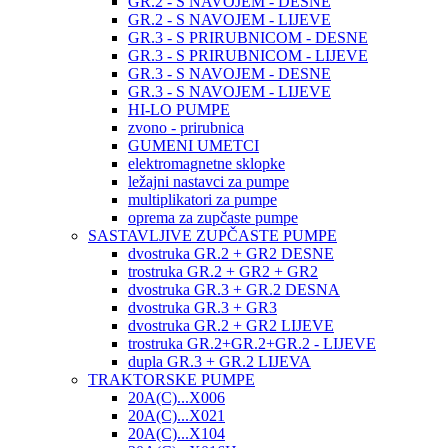
GR.2 - S NAVOJEM - DESNE
GR.2 - S NAVOJEM - LIJEVE
GR.3 - S PRIRUBNICOM - DESNE
GR.3 - S PRIRUBNICOM - LIJEVE
GR.3 - S NAVOJEM - DESNE
GR.3 - S NAVOJEM - LIJEVE
HI-LO PUMPE
zvono - prirubnica
GUMENI UMETCI
elektromagnetne sklopke
ležajni nastavci za pumpe
multiplikatori za pumpe
oprema za zupčaste pumpe
SASTAVLJIVE ZUPČASTE PUMPE
dvostruka GR.2 + GR2 DESNE
trostruka GR.2 + GR2 + GR2
dvostruka GR.3 + GR.2 DESNA
dvostruka GR.3 + GR3
dvostruka GR.2 + GR2 LIJEVE
trostruka GR.2+GR.2+GR.2 - LIJEVE
dupla GR.3 + GR.2 LIJEVA
TRAKTORSKE PUMPE
20A(C)...X006
20A(C)...X021
20A(C)...X104