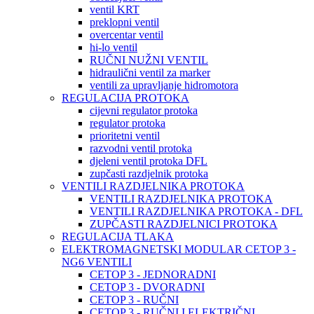
ventil KRT
preklopni ventil
overcentar ventil
hi-lo ventil
RUČNI NUŽNI VENTIL
hidraulični ventil za marker
ventili za upravljanje hidromotora
REGULACIJA PROTOKA
cijevni regulator protoka
regulator protoka
prioritetni ventil
razvodni ventil protoka
djeleni ventil protoka DFL
zupčasti razdjelnik protoka
VENTILI RAZDJELNIKA PROTOKA
VENTILI RAZDJELNIKA PROTOKA
VENTILI RAZDJELNIKA PROTOKA - DFL
ZUPČASTI RAZDJELNICI PROTOKA
REGULACIJA TLAKA
ELEKTROMAGNETSKI MODULAR CETOP 3 -
NG6 VENTILI
CETOP 3 - JEDNORADNI
CETOP 3 - DVORADNI
CETOP 3 - RUČNI
CETOP 3 - RUČNI I ELEKTRIČNI