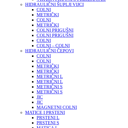
HIDRAULIČNI ŠUPLJI VIJCI
COLNI
METRIČKI
COLNI
METRIČKI
COLNI PRIGUŠNI
COLNI PRIGUŠNI
COLNI
COLNI – COLNI
HIDRAULIČNI ČEPOVI
COLNI
COLNI
METRIČKI
METRIČKI
METRIČNI L
METRIČNI L
METRIČNI S
METRIČNI S
JIC
JIC
MAGNETNI COLNI
MATICE I PRSTENI
PRSTENI L
PRSTENI S
MATICA L