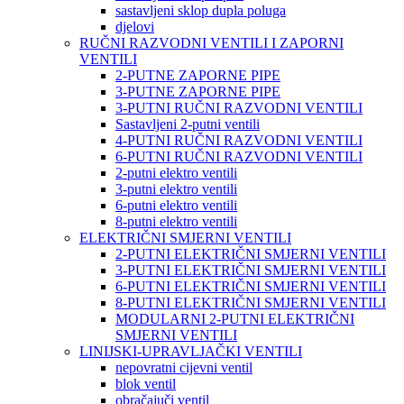
sastavljeni sklop dupla poluga
djelovi
RUČNI RAZVODNI VENTILI I ZAPORNI
VENTILI
2-PUTNE ZAPORNE PIPE
3-PUTNE ZAPORNE PIPE
3-PUTNI RUČNI RAZVODNI VENTILI
Sastavljeni 2-putni ventili
4-PUTNI RUČNI RAZVODNI VENTILI
6-PUTNI RUČNI RAZVODNI VENTILI
2-putni elektro ventili
3-putni elektro ventili
6-putni elektro ventili
8-putni elektro ventili
ELEKTRIČNI SMJERNI VENTILI
2-PUTNI ELEKTRIČNI SMJERNI VENTILI
3-PUTNI ELEKTRIČNI SMJERNI VENTILI
6-PUTNI ELEKTRIČNI SMJERNI VENTILI
8-PUTNI ELEKTRIČNI SMJERNI VENTILI
MODULARNI 2-PUTNI ELEKTRIČNI
SMJERNI VENTILI
LINIJSKI-UPRAVLJAČKI VENTILI
nepovratni cijevni ventil
blok ventil
obračajuči ventil