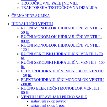
TROTOČKOVNE PALETNE VILE
TRAKTORSKA TROTOČKOVNA DIZALICA
ČELNA HIDRAULIKA
HIDRAULIČNI VENTILI
RUČNI MONOBLOK HIDRAULIČNI VENTILI -
50 lit.
RUČNI MONOBLOK HIDRAULIČNI VENTILI -
80 lit.
RUČNI MONOBLOK HIDRAULIČNI VENTILI -
120 lit.
RUČNI SEKCIJSKI HIDRAULIČNI VENTILI - 70
lit.
RUČNI SEKCIJSKI HIDRAULIČNI VENTILI - 100
lit.
ELEKTROHIDRAULIČNI MONOBLOK VENTILI
- 50 lit.
ELEKTROHIDRAULIČNI MONOBLOK VENTILI
- 80 lit.
RUČNO-ELEKTRIČNI MONOBLOK VENTILI -
80 lit.
VENTILI UPRAVLJANI PREKO SAJLE
sastavljeni sklop joystic
sastavljeni sklop 1 poz