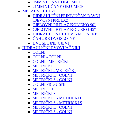
9MM VIJČANE OBUJMICE
21MM VIJČANE OBUJMICE
METALNE CIJEVI
HIDRAULIČNI PRIKLJUČAK RAVNI
CJEVOvNI PRELAZ
CJELOVNI PRELAZ KOLJENO 90°
CJELOVNI PRELAZ KOLJENO 45°
HIDRAULIČNE CIJEVI - METALNE
ČAHURE DVOSLOJNE
DVOSLOJNE CJEVI
HIDRAULIČNI DVOVIJAČNIKI
COLNI
COLNI - COLNI
COLNI - METRIČKI
METRIČKI
METRIČKI - METRIČKI
METRIČKI L - COLNI
METRIČKI S - COLNI
COLNI PRIGUŠNI
METRISCH L
METRIČKI S
METRIČKI L - METRIČKI L
METRIČKI S - METRIČKI S
METRIČKI L - COLNI
METRIČKI S - COLNI