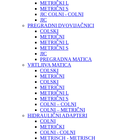
METRIČKI L
METRIČNI S
JIC COLNI - COLNI
JIC
PREGRADNI DVOVIJAČNICI
COLSKI
METRIČNI
METRIČNI L
METRIČNI S
JIC
PREGRADNA MATICA
VRTLJIVA MATICA
COLSKI
METRIČNI
COLSKI
METRIČNI
METRIČNI L
METRIČNI S
COLNI – COLNI
COLNI – METRIČNI
HIDRAULIČNI ADAPTERI
COLNI
METRIČKI
COLNI - COLNI
METRISCH - METRISCH