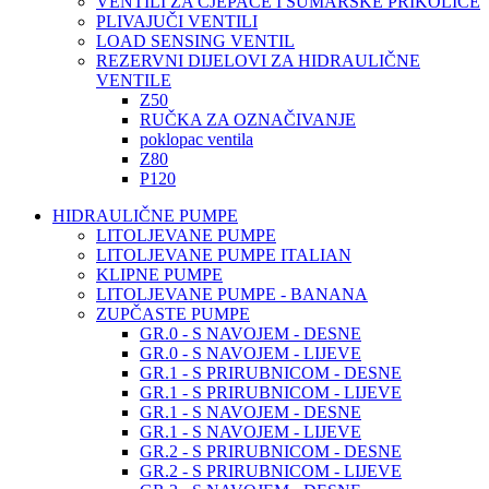
VENTILI ZA CJEPAČE I ŠUMARSKE PRIKOLICE
PLIVAJUČI VENTILI
LOAD SENSING VENTIL
REZERVNI DIJELOVI ZA HIDRAULIČNE
VENTILE
Z50
RUČKA ZA OZNAČIVANJE
poklopac ventila
Z80
P120
HIDRAULIČNE PUMPE
LITOLJEVANE PUMPE
LITOLJEVANE PUMPE ITALIAN
KLIPNE PUMPE
LITOLJEVANE PUMPE - BANANA
ZUPČASTE PUMPE
GR.0 - S NAVOJEM - DESNE
GR.0 - S NAVOJEM - LIJEVE
GR.1 - S PRIRUBNICOM - DESNE
GR.1 - S PRIRUBNICOM - LIJEVE
GR.1 - S NAVOJEM - DESNE
GR.1 - S NAVOJEM - LIJEVE
GR.2 - S PRIRUBNICOM - DESNE
GR.2 - S PRIRUBNICOM - LIJEVE