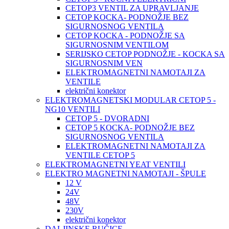
CETOP3 VENTIL ZA UPRAVLJANJE
CETOP KOCKA- PODNOŽJE BEZ
SIGURNOSNOG VENTILA
CETOP KOCKA - PODNOŽJE SA
SIGURNOSNIM VENTILOM
SERIJSKO CETOP PODNOŽJE - KOCKA SA
SIGURNOSNIM VEN
ELEKTROMAGNETNI NAMOTAJI ZA
VENTILE
električni konektor
ELEKTROMAGNETSKI MODULAR CETOP 5 -
NG10 VENTILI
CETOP 5 - DVORADNI
CETOP 5 KOCKA- PODNOŽJE BEZ
SIGURNOSNOG VENTILA
ELEKTROMAGNETNI NAMOTAJI ZA
VENTILE CETOP 5
ELEKTROMAGNETNI YEAT VENTILI
ELEKTRO MAGNETNI NAMOTAJI - ŠPULE
12 V
24V
48V
230V
električni konektor
DALJINSKE RUČICE