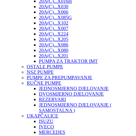
20A(C)...X016H
20A(C)...X030
20A(C)...X066
20A(C)...X085G
20A(C)...X102
20A(C)...X007
20A(C)...X224
20A(C)...X205
20A(C)...X086
20A(C)...X080
20A(C)...X201
PUMPA ZA TRAKTOR IMT
OSTALE PUMPE
NSZ PUMPE
PUMPE ZA PREPUMPAVANJE
RUČNE PUMPE
JEDNOSMJERNO DJELOVANJE
DVOSMJERNO DJELOVANJE
REZERVARI
JEDNOSMJERNO DJELOVANJE (
SAMOSTALNA )
UKAPČALICE
ISUZU
IVECO
MERCEDES