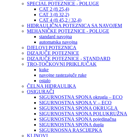
SPECIAL POTEZNICE - POLUGE
CAT 2 (fi 25,4)
CAT 3 (fi 32,2)
CAT 4 (fi 45,2 / 32,4)
HIDRAULIČNA POTEZNICA SA NAVOJEM
MEHANIČKE POTEZNICE - POLUGE
standard navojna
automatska navojna
DJELOVI POTEZNICA
DIZAJUČE POTEZNICE
DIZAJUČE POTEZNICE - STANDARD
TRO-TOČKOVNI PRIKLJUČAK
kuke
navojne rastezajuče ruke
ostalo
ČELNA HIDRAULIKA
OSIGURAČI
SIGURNOSTNA SPONA okrugla – ECO
SIGURNOSTNA SPONA V – ECO
SIGURNOSTNA SPONA OKRUGLA
SIGURNOSTNA SPONA POLUKRUŽNA
SIGURNOSTNA SPONA pojedinačna
SIGURNOSTNA SPONA dupla
SIGURNOSNA RASCIJEPKA
KLINOVI