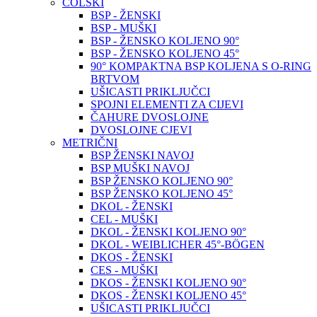
COLSKI
BSP - ŽENSKI
BSP - MUŠKI
BSP - ŽENSKO KOLJENO 90°
BSP - ŽENSKO KOLJENO 45°
90° KOMPAKTNA BSP KOLJENA S O-RING
BRTVOM
UŠICASTI PRIKLJUČCI
SPOJNI ELEMENTI ZA CIJEVI
ČAHURE DVOSLOJNE
DVOSLOJNE CJEVI
METRIČNI
BSP ŽENSKI NAVOJ
BSP MUŠKI NAVOJ
BSP ŽENSKO KOLJENO 90°
BSP ŽENSKO KOLJENO 45°
DKOL - ŽENSKI
CEL - MUŠKI
DKOL - ŽENSKI KOLJENO 90°
DKOL - WEIBLICHER 45°-BÖGEN
DKOS - ŽENSKI
CES - MUŠKI
DKOS - ŽENSKI KOLJENO 90°
DKOS - ŽENSKI KOLJENO 45°
UŠICASTI PRIKLJUČCI