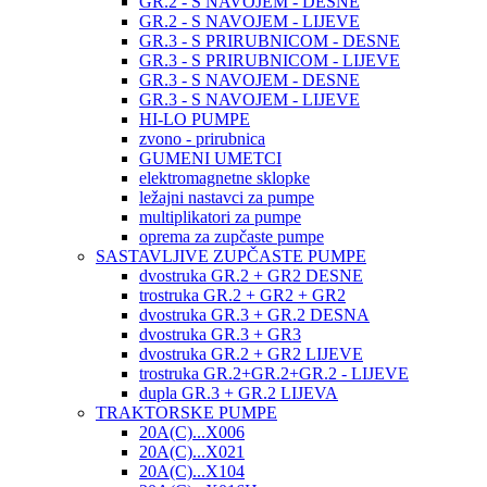
GR.2 - S NAVOJEM - DESNE
GR.2 - S NAVOJEM - LIJEVE
GR.3 - S PRIRUBNICOM - DESNE
GR.3 - S PRIRUBNICOM - LIJEVE
GR.3 - S NAVOJEM - DESNE
GR.3 - S NAVOJEM - LIJEVE
HI-LO PUMPE
zvono - prirubnica
GUMENI UMETCI
elektromagnetne sklopke
ležajni nastavci za pumpe
multiplikatori za pumpe
oprema za zupčaste pumpe
SASTAVLJIVE ZUPČASTE PUMPE
dvostruka GR.2 + GR2 DESNE
trostruka GR.2 + GR2 + GR2
dvostruka GR.3 + GR.2 DESNA
dvostruka GR.3 + GR3
dvostruka GR.2 + GR2 LIJEVE
trostruka GR.2+GR.2+GR.2 - LIJEVE
dupla GR.3 + GR.2 LIJEVA
TRAKTORSKE PUMPE
20A(C)...X006
20A(C)...X021
20A(C)...X104