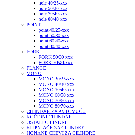
hole 40/25-xxx
hole 50/30-xxx
hole 70/40-xxx
hole 80/40-xxx
POINT
point 40/25-xxx
point 50/30-xxx
point 60/40-xxx
point 80/40-xxx
FORK
FORK 50/30-xxx
FORK 70/40-xxx
FLANGE
MONO
MONO 30/25-xxx
MONO 40/30-xxx
MONO 50/40-xxx
MONO 60/50-xxx
MONO 70/60-xxx
MONO 80/70-xxx
CILINDAR ZA AVTOVUČU
KOČIONI CILINDAR
OSTALI CILINDRI
KLIPNJAČE ZA CILINDRE
HONANE CIJEVI ZA CILINDRE