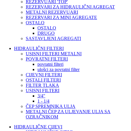
REZERVUARI 'TOP'
REZERVARI ZA HIDRAULIČNI AGREGAT
METALNI REZERVUARI
REZERVARI ZA MINI AGREGATE
OSTALO
OSTALO
DRUGO
SASTAVLJENI AGREGATI
HIDRAULIČNI FILTERI
USISNI FILTERI METALNI
POVRATNI FILTERI
povratni filteri
ulošci za povratni filter
CIJEVNI FILTERI
OSTALI FILTERI
FILTER TLAKA
USISNI FILTERI
3/4"
1 - 1/4
ČEP SPREMNIKA ULJA
METALNI ČEP ZA ULJEVANJE ULJA SA
OZRAČNIKOM
HIDRAULIČNE CIJEVI