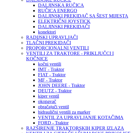
DALJINSKA RUČICA
RUČICA ENERGO
DALJINSKI PREKIDAČ SA ŠEST MIJESTA
ELEKTRIČNI JOYSTICK
DALJINSKI PREKIDAČI
konektori
RADIJSKI UPRAVLJAČI
TLAČNI PREKIDAČI
PROPORCIONALNI VENTILI
VENTILI ZA TRAKTORE - PRIKLJUČCI I
KOČNICE
kočni ventili
IMT - Traktor
FIAT - Traktor
MF - Traktor
JOHN DEERE - Traktor
DEUTZ - Traktor
kiper ventil
okopavač
obračajuči ventil
hidraulični ventili za marker
VENTIL ZA UPRAVLJANJE KOTAČIMA
FORD - Traktor
RAZŠIRENJE TRAKTORSKIH KIPER IZLAZA