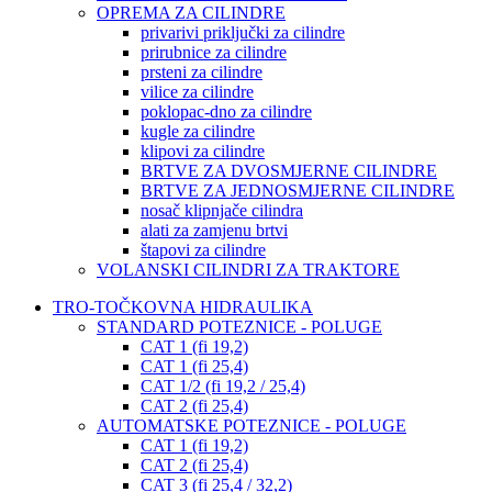
OPREMA ZA CILINDRE
privarivi priključki za cilindre
prirubnice za cilindre
prsteni za cilindre
vilice za cilindre
poklopac-dno za cilindre
kugle za cilindre
klipovi za cilindre
BRTVE ZA DVOSMJERNE CILINDRE
BRTVE ZA JEDNOSMJERNE CILINDRE
nosač klipnjače cilindra
alati za zamjenu brtvi
štapovi za cilindre
VOLANSKI CILINDRI ZA TRAKTORE
TRO-TOČKOVNA HIDRAULIKA
STANDARD POTEZNICE - POLUGE
CAT 1 (fi 19,2)
CAT 1 (fi 25,4)
CAT 1/2 (fi 19,2 / 25,4)
CAT 2 (fi 25,4)
AUTOMATSKE POTEZNICE - POLUGE
CAT 1 (fi 19,2)
CAT 2 (fi 25,4)
CAT 3 (fi 25,4 / 32,2)