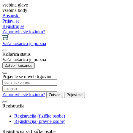
vsebina glave
vsebina body
Bosanski
Prijavi se
Registruj se
Zaboravili ste lozinku?
Vaša košarica je prazna
Košarica status
Vaša košarica je prazna
Zatvori košaricu
Prijavite se u web trgovinu
Zaboravili ste lozinku?
Zatvori
Prijavi se
Registracija
Registracija (fizičke osobe)
Registracija (pravne osobe)
Registracija za fizičke osobe