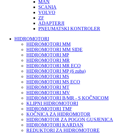
MAN
SCANIA
VOLVO
ZF
ADAPTERJI
PNEUMATSKI KONTROLER
HIDROMOTORI
HIDROMOTORI MM
HIDROMOTORI MM SIDE
HIDROMOTORI MP
HIDROMOTORI MR
HIDROMOTORI MR ECO
HIDROMOTORI MP (6 zuba)
HIDROMOTORI MS
HIDROMOTORI MS ECO
HIDROMOTORI MT
HIDROMOTORI MV
HIDROMOTORI B/MR - S KOČNICOM
KLIPNI HIDROMOTORI
HIDROMOTORI TMF
KOČNICA ZA HIDROMOTOR
HIDROMOTOR ZA POGON GUSJENICA
HIDROMOTORI KARDAN
REDUKTORI ZA HIDROMOTORE