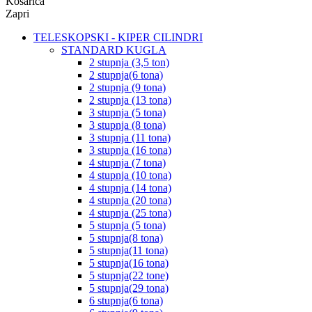
Košarica
Zapri
TELESKOPSKI - KIPER CILINDRI
STANDARD KUGLA
2 stupnja (3,5 ton)
2 stupnja(6 tona)
2 stupnja (9 tona)
2 stupnja (13 tona)
3 stupnja (5 tona)
3 stupnja (8 tona)
3 stupnja (11 tona)
3 stupnja (16 tona)
4 stupnja (7 tona)
4 stupnja (10 tona)
4 stupnja (14 tona)
4 stupnja (20 tona)
4 stupnja (25 tona)
5 stupnja (5 tona)
5 stupnja(8 tona)
5 stupnja(11 tona)
5 stupnja(16 tona)
5 stupnja(22 tone)
5 stupnja(29 tona)
6 stupnja(6 tona)