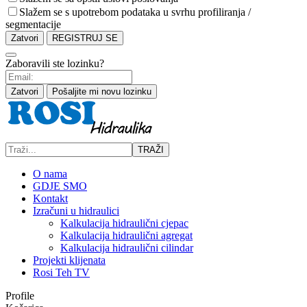
Slažem se s upotrebom podataka u svrhu profiliranja /
segmentacije
Zatvori
REGISTRUJ SE
Zaboravili ste lozinku?
Zatvori
Pošaljite mi novu lozinku
TRAŽI
O nama
GDJE SMO
Kontakt
Izračuni u hidraulici
Kalkulacija hidraulični cjepac
Kalkulacija hidraulični agregat
Kalkulacija hidraulični cilindar
Projekti klijenata
Rosi Teh TV
Profile