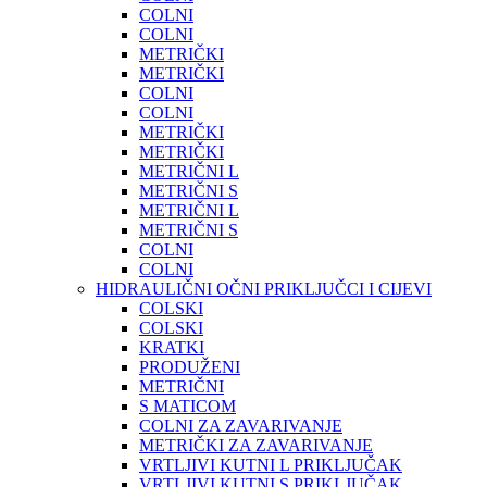
COLNI
COLNI
METRIČKI
METRIČKI
COLNI
COLNI
METRIČKI
METRIČKI
METRIČNI L
METRIČNI S
METRIČNI L
METRIČNI S
COLNI
COLNI
HIDRAULIČNI OČNI PRIKLJUČCI I CIJEVI
COLSKI
COLSKI
KRATKI
PRODUŽENI
METRIČNI
S MATICOM
COLNI ZA ZAVARIVANJE
METRIČKI ZA ZAVARIVANJE
VRTLJIVI KUTNI L PRIKLJUČAK
VRTLJIVI KUTNI S PRIKLJUČAK