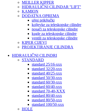
MEILLER KIPPER
HIDRAULIČNI CILINDAR ''LIFT''
KAMION
DODATNA OPREMA
uljni priključki
koljevke za teleskopske cilindre
nosači za teleskopske cilindre
kugle za teleskopske cilindre
ventili za teleskopske cilindre
KIPER CIJEVI
PROJEKTIRANJE CILINDRA
HIDRAULIČNI CILINDRI
STANDARD
standard 25/16-xxx
standard 32/20-xxx
standard 40/25-xxx
standard 50/30-xxx
standard 60/30-xxx
standard 60/40-xxx
standard 70-40-XXX
standard 80/40-xxx
standard 80/50-xxx
standard 100/50-xxx
HOLE