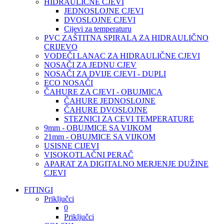
HIDRAULIČNE CJEVI
JEDNOSLOJNE CJEVI
DVOSLOJNE CJEVI
Cijevi za temperaturu
PVC ZAŠTITNA SPIRALA ZA HIDRAULIČNO
CRIJEVO
VODEČI LANAC ZA HIDRAULIČNE CJEVI
NOSAČI ZA JEDNU CJEV
NOSAČI ZA DVIJE CJEVI - DUPLI
ECO NOSAČI
ČAHURE ZA CJEVI - OBUJMICA
ČAHURE JEDNOSLOJNE
ČAHURE DVOSLOJNE
STEZNICI ZA CEVI TEMPERATURE
9mm - OBUJMICE SA VIJKOM
21mm - OBUJMICE SA VIJKOM
USISNE CIJEVI
VISOKOTLAČNI PERAČ
APARAT ZA DIGITALNO MERJENJE DUŽINE
CJEVI
FITINGI
Priključci
0
Priključci