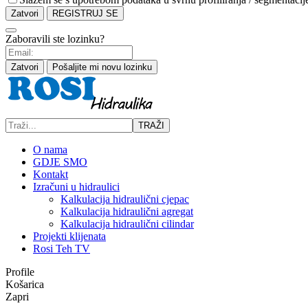
Zatvori
REGISTRUJ SE
Zaboravili ste lozinku?
Zatvori
Pošaljite mi novu lozinku
TRAŽI
O nama
GDJE SMO
Kontakt
Izračuni u hidraulici
Kalkulacija hidraulični cjepac
Kalkulacija hidraulični agregat
Kalkulacija hidraulični cilindar
Projekti klijenata
Rosi Teh TV
Profile
Košarica
Zapri