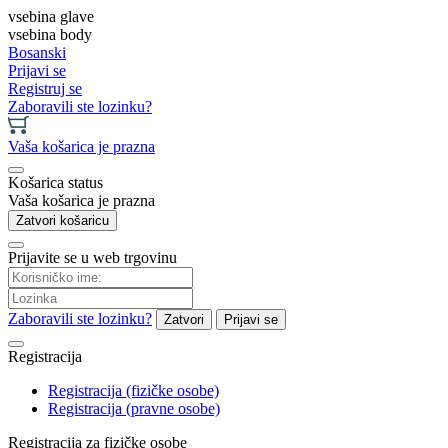
vsebina glave
vsebina body
Bosanski
Prijavi se
Registruj se
Zaboravili ste lozinku?
Vaša košarica je prazna
Košarica status
Vaša košarica je prazna
Zatvori košaricu
Prijavite se u web trgovinu
Zaboravili ste lozinku?
Zatvori
Prijavi se
Registracija
Registracija (fizičke osobe)
Registracija (pravne osobe)
Registracija za fizičke osobe