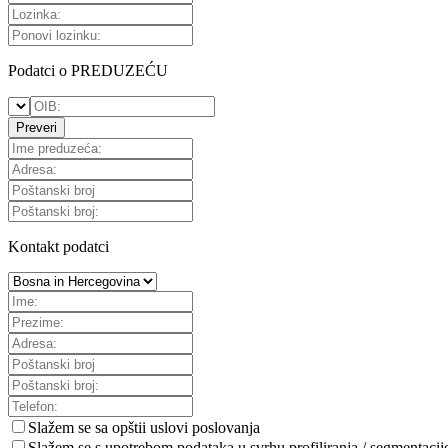
Podatci o PREDUZEĆU
Preveri
Kontakt podatci
Slažem se sa
opštii uslovi poslovanja
Slažem se s upotrebom podataka u svrhu profiliranja / segmentacij