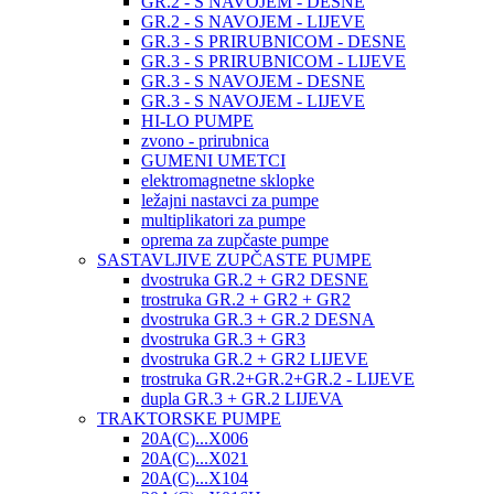
GR.2 - S NAVOJEM - DESNE
GR.2 - S NAVOJEM - LIJEVE
GR.3 - S PRIRUBNICOM - DESNE
GR.3 - S PRIRUBNICOM - LIJEVE
GR.3 - S NAVOJEM - DESNE
GR.3 - S NAVOJEM - LIJEVE
HI-LO PUMPE
zvono - prirubnica
GUMENI UMETCI
elektromagnetne sklopke
ležajni nastavci za pumpe
multiplikatori za pumpe
oprema za zupčaste pumpe
SASTAVLJIVE ZUPČASTE PUMPE
dvostruka GR.2 + GR2 DESNE
trostruka GR.2 + GR2 + GR2
dvostruka GR.3 + GR.2 DESNA
dvostruka GR.3 + GR3
dvostruka GR.2 + GR2 LIJEVE
trostruka GR.2+GR.2+GR.2 - LIJEVE
dupla GR.3 + GR.2 LIJEVA
TRAKTORSKE PUMPE
20A(C)...X006
20A(C)...X021
20A(C)...X104