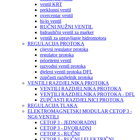
ventil KRT
preklopni ventil
overcentar ventil
hi-lo ventil
RUČNI NUŽNI VENTIL
hidraulični ventil za marker
ventili za upravljanje hidromotora
REGULACIJA PROTOKA
cijevni regulator protoka
regulator protoka
prioritetni ventil
razvodni ventil protoka
djeleni ventil protoka DFL
zupčasti razdjelnik protoka
VENTILI RAZDJELNIKA PROTOKA
VENTILI RAZDJELNIKA PROTOKA
VENTILI RAZDJELNIKA PROTOKA - DFL
ZUPČASTI RAZDJELNICI PROTOKA
REGULACIJA TLAKA
ELEKTROMAGNETSKI MODULAR CETOP 3 -
NG6 VENTILI
CETOP 3 - JEDNORADNI
CETOP 3 - DVORADNI
CETOP 3 - RUČNI
CETOP 3 - RUČNI I ELEKTRIČNI