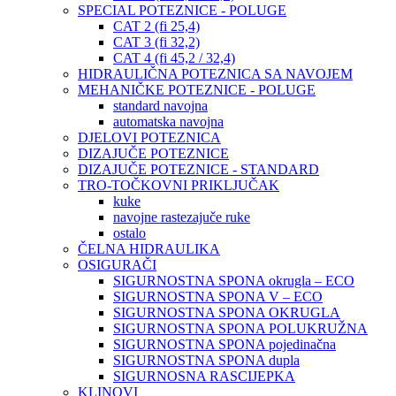
SPECIAL POTEZNICE - POLUGE
CAT 2 (fi 25,4)
CAT 3 (fi 32,2)
CAT 4 (fi 45,2 / 32,4)
HIDRAULIČNA POTEZNICA SA NAVOJEM
MEHANIČKE POTEZNICE - POLUGE
standard navojna
automatska navojna
DJELOVI POTEZNICA
DIZAJUČE POTEZNICE
DIZAJUČE POTEZNICE - STANDARD
TRO-TOČKOVNI PRIKLJUČAK
kuke
navojne rastezajuče ruke
ostalo
ČELNA HIDRAULIKA
OSIGURAČI
SIGURNOSTNA SPONA okrugla – ECO
SIGURNOSTNA SPONA V – ECO
SIGURNOSTNA SPONA OKRUGLA
SIGURNOSTNA SPONA POLUKRUŽNA
SIGURNOSTNA SPONA pojedinačna
SIGURNOSTNA SPONA dupla
SIGURNOSNA RASCIJEPKA
KLINOVI