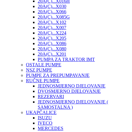
20A(C)...X016H
20A(C)...X030
20A(C)...X066
20A(C)...X085G
20A(C)...X102
20A(C)...X007
20A(C)...X224
20A(C)...X205
20A(C)...X086
20A(C)...X080
20A(C)...X201
PUMPA ZA TRAKTOR IMT
OSTALE PUMPE
NSZ PUMPE
PUMPE ZA PREPUMPAVANJE
RUČNE PUMPE
JEDNOSMJERNO DJELOVANJE
DVOSMJERNO DJELOVANJE
REZERVARI
JEDNOSMJERNO DJELOVANJE (
SAMOSTALNA )
UKAPČALICE
ISUZU
IVECO
MERCEDES