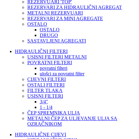
REZERVUARI 'TOP'
REZERVARI ZA HIDRAULIČNI AGREGAT
METALNI REZERVUARI
REZERVARI ZA MINI AGREGATE
OSTALO
OSTALO
DRUGO
SASTAVLJENI AGREGATI
HIDRAULIČNI FILTERI
USISNI FILTERI METALNI
POVRATNI FILTERI
povratni filteri
ulošci za povratni filter
CIJEVNI FILTERI
OSTALI FILTERI
FILTER TLAKA
USISNI FILTERI
3/4"
1 - 1/4
ČEP SPREMNIKA ULJA
METALNI ČEP ZA ULJEVANJE ULJA SA
OZRAČNIKOM
HIDRAULIČNE CIJEVI