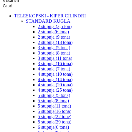
Košarica
Zapri
TELESKOPSKI - KIPER CILINDRI
STANDARD KUGLA
2 stupnja (3,5 ton)
2 stupnja(6 tona)
2 stupnja (9 tona)
2 stupnja (13 tona)
3 stupnja (5 tona)
3 stupnja (8 tona)
3 stupnja (11 tona)
3 stupnja (16 tona)
4 stupnja (7 tona)
4 stupnja (10 tona)
4 stupnja (14 tona)
4 stupnja (20 tona)
4 stupnja (25 tona)
5 stupnja (5 tona)
5 stupnja(8 tona)
5 stupnja(11 tona)
5 stupnja(16 tona)
5 stupnja(22 tone)
5 stupnja(29 tona)
6 stupnja(6 tona)