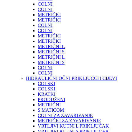
COLNI
COLNI
METRIČKI
METRIČKI
COLNI
COLNI
METRIČKI
METRIČKI
METRIČNI L
METRIČNI S
METRIČNI L
METRIČNI S
COLNI
COLNI
HIDRAULIČNI OČNI PRIKLJUČCI I CIJEVI
COLSKI
COLSKI
KRATKI
PRODUŽENI
METRIČNI
S MATICOM
COLNI ZA ZAVARIVANJE
METRIČKI ZA ZAVARIVANJE
VRTLJIVI KUTNI L PRIKLJUČAK
VRTLJIVI KUTNI S PRIKLJUČAK