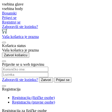
vsebina glave
vsebina body
Bosanski
Prijavi se
Registruj se
Zaboravili ste lozinku?
Vaša košarica je prazna
Košarica status
Vaša košarica je prazna
Zatvori košaricu
Prijavite se u web trgovinu
Zaboravili ste lozinku?
Zatvori
Prijavi se
Registracija
Registracija (fizičke osobe)
Registracija (pravne osobe)
Registracija za fizičke osobe