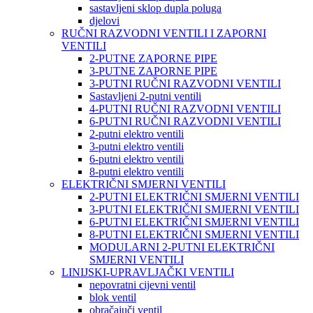
sastavljeni sklop dupla poluga
djelovi
RUČNI RAZVODNI VENTILI I ZAPORNI
VENTILI
2-PUTNE ZAPORNE PIPE
3-PUTNE ZAPORNE PIPE
3-PUTNI RUČNI RAZVODNI VENTILI
Sastavljeni 2-putni ventili
4-PUTNI RUČNI RAZVODNI VENTILI
6-PUTNI RUČNI RAZVODNI VENTILI
2-putni elektro ventili
3-putni elektro ventili
6-putni elektro ventili
8-putni elektro ventili
ELEKTRIČNI SMJERNI VENTILI
2-PUTNI ELEKTRIČNI SMJERNI VENTILI
3-PUTNI ELEKTRIČNI SMJERNI VENTILI
6-PUTNI ELEKTRIČNI SMJERNI VENTILI
8-PUTNI ELEKTRIČNI SMJERNI VENTILI
MODULARNI 2-PUTNI ELEKTRIČNI
SMJERNI VENTILI
LINIJSKI-UPRAVLJAČKI VENTILI
nepovratni cijevni ventil
blok ventil
obračajuči ventil