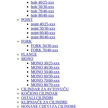
hole 40/25-xxx
hole 50/30-xxx
hole 70/40-xxx
hole 80/40-xxx
POINT
point 40/25-xxx
point 50/30-xxx
point 60/40-xxx
point 80/40-xxx
FORK
FORK 50/30-xxx
FORK 70/40-xxx
FLANGE
MONO
MONO 30/25-xxx
MONO 40/30-xxx
MONO 50/40-xxx
MONO 60/50-xxx
MONO 70/60-xxx
MONO 80/70-xxx
CILINDAR ZA AVTOVUČU
KOČIONI CILINDAR
OSTALI CILINDRI
KLIPNJAČE ZA CILINDRE
HONANE CIJEVI ZA CILINDRE