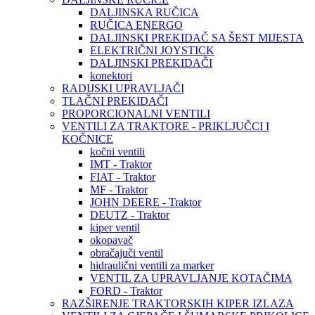
DALJINSKA RUČICA
RUČICA ENERGO
DALJINSKI PREKIDAČ SA ŠEST MIJESTA
ELEKTRIČNI JOYSTICK
DALJINSKI PREKIDAČI
konektori
RADIJSKI UPRAVLJAČI
TLAČNI PREKIDAČI
PROPORCIONALNI VENTILI
VENTILI ZA TRAKTORE - PRIKLJUČCI I
KOČNICE
kočni ventili
IMT - Traktor
FIAT - Traktor
MF - Traktor
JOHN DEERE - Traktor
DEUTZ - Traktor
kiper ventil
okopavač
obračajuči ventil
hidraulični ventili za marker
VENTIL ZA UPRAVLJANJE KOTAČIMA
FORD - Traktor
RAZŠIRENJE TRAKTORSKIH KIPER IZLAZA