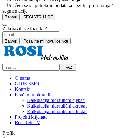
Slažem se s upotrebom podataka u svrhu profiliranja /
segmentacije
Zatvori
REGISTRUJ SE
Zaboravili ste lozinku?
Zatvori
Pošaljite mi novu lozinku
TRAŽI
O nama
GDJE SMO
Kontakt
Izračuni u hidraulici
Kalkulacija hidraulični cjepac
Kalkulacija hidraulični agregat
Kalkulacija hidraulični cilindar
Projekti klijenata
Rosi Teh TV
Profile