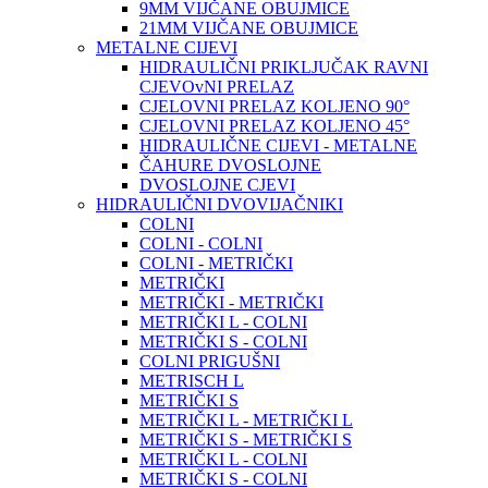
9MM VIJČANE OBUJMICE
21MM VIJČANE OBUJMICE
METALNE CIJEVI
HIDRAULIČNI PRIKLJUČAK RAVNI
CJEVOvNI PRELAZ
CJELOVNI PRELAZ KOLJENO 90°
CJELOVNI PRELAZ KOLJENO 45°
HIDRAULIČNE CIJEVI - METALNE
ČAHURE DVOSLOJNE
DVOSLOJNE CJEVI
HIDRAULIČNI DVOVIJAČNIKI
COLNI
COLNI - COLNI
COLNI - METRIČKI
METRIČKI
METRIČKI - METRIČKI
METRIČKI L - COLNI
METRIČKI S - COLNI
COLNI PRIGUŠNI
METRISCH L
METRIČKI S
METRIČKI L - METRIČKI L
METRIČKI S - METRIČKI S
METRIČKI L - COLNI
METRIČKI S - COLNI