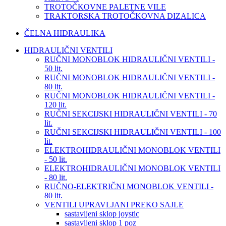
TROTOČKOVNE PALETNE VILE
TRAKTORSKA TROTOČKOVNA DIZALICA
ČELNA HIDRAULIKA
HIDRAULIČNI VENTILI
RUČNI MONOBLOK HIDRAULIČNI VENTILI -
50 lit.
RUČNI MONOBLOK HIDRAULIČNI VENTILI -
80 lit.
RUČNI MONOBLOK HIDRAULIČNI VENTILI -
120 lit.
RUČNI SEKCIJSKI HIDRAULIČNI VENTILI - 70
lit.
RUČNI SEKCIJSKI HIDRAULIČNI VENTILI - 100
lit.
ELEKTROHIDRAULIČNI MONOBLOK VENTILI
- 50 lit.
ELEKTROHIDRAULIČNI MONOBLOK VENTILI
- 80 lit.
RUČNO-ELEKTRIČNI MONOBLOK VENTILI -
80 lit.
VENTILI UPRAVLJANI PREKO SAJLE
sastavljeni sklop joystic
sastavljeni sklop 1 poz