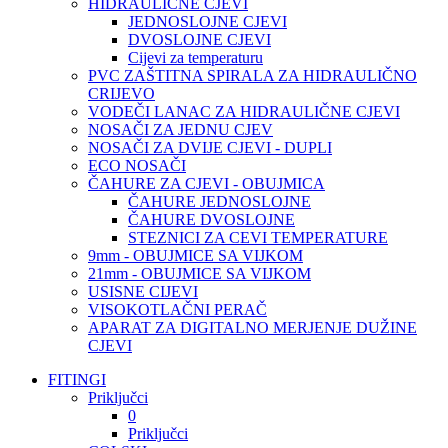
HIDRAULIČNE CJEVI
JEDNOSLOJNE CJEVI
DVOSLOJNE CJEVI
Cijevi za temperaturu
PVC ZAŠTITNA SPIRALA ZA HIDRAULIČNO
CRIJEVO
VODEČI LANAC ZA HIDRAULIČNE CJEVI
NOSAČI ZA JEDNU CJEV
NOSAČI ZA DVIJE CJEVI - DUPLI
ECO NOSAČI
ČAHURE ZA CJEVI - OBUJMICA
ČAHURE JEDNOSLOJNE
ČAHURE DVOSLOJNE
STEZNICI ZA CEVI TEMPERATURE
9mm - OBUJMICE SA VIJKOM
21mm - OBUJMICE SA VIJKOM
USISNE CIJEVI
VISOKOTLAČNI PERAČ
APARAT ZA DIGITALNO MERJENJE DUŽINE
CJEVI
FITINGI
Priključci
0
Priključci