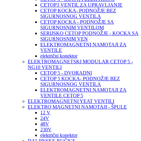
CETOP3 VENTIL ZA UPRAVLJANJE
CETOP KOCKA- PODNOŽJE BEZ
SIGURNOSNOG VENTILA
CETOP KOCKA - PODNOŽJE SA
SIGURNOSNIM VENTILOM
SERIJSKO CETOP PODNOŽJE - KOCKA SA
SIGURNOSNIM VEN
ELEKTROMAGNETNI NAMOTAJI ZA
VENTILE
električni konektor
ELEKTROMAGNETSKI MODULAR CETOP 5 -
NG10 VENTILI
CETOP 5 - DVORADNI
CETOP 5 KOCKA- PODNOŽJE BEZ
SIGURNOSNOG VENTILA
ELEKTROMAGNETNI NAMOTAJI ZA
VENTILE CETOP 5
ELEKTROMAGNETNI YEAT VENTILI
ELEKTRO MAGNETNI NAMOTAJI - ŠPULE
12 V
24V
48V
230V
električni konektor
DALJINSKE RUČICE