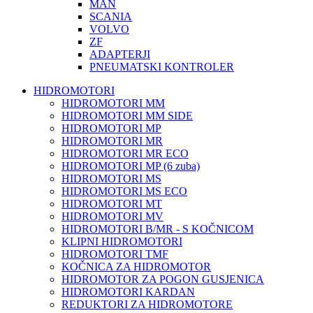
MAN
SCANIA
VOLVO
ZF
ADAPTERJI
PNEUMATSKI KONTROLER
HIDROMOTORI
HIDROMOTORI MM
HIDROMOTORI MM SIDE
HIDROMOTORI MP
HIDROMOTORI MR
HIDROMOTORI MR ECO
HIDROMOTORI MP (6 zuba)
HIDROMOTORI MS
HIDROMOTORI MS ECO
HIDROMOTORI MT
HIDROMOTORI MV
HIDROMOTORI B/MR - S KOČNICOM
KLIPNI HIDROMOTORI
HIDROMOTORI TMF
KOČNICA ZA HIDROMOTOR
HIDROMOTOR ZA POGON GUSJENICA
HIDROMOTORI KARDAN
REDUKTORI ZA HIDROMOTORE