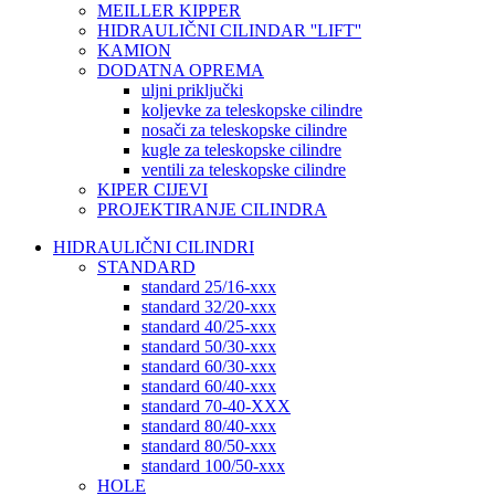
MEILLER KIPPER
HIDRAULIČNI CILINDAR ''LIFT''
KAMION
DODATNA OPREMA
uljni priključki
koljevke za teleskopske cilindre
nosači za teleskopske cilindre
kugle za teleskopske cilindre
ventili za teleskopske cilindre
KIPER CIJEVI
PROJEKTIRANJE CILINDRA
HIDRAULIČNI CILINDRI
STANDARD
standard 25/16-xxx
standard 32/20-xxx
standard 40/25-xxx
standard 50/30-xxx
standard 60/30-xxx
standard 60/40-xxx
standard 70-40-XXX
standard 80/40-xxx
standard 80/50-xxx
standard 100/50-xxx
HOLE