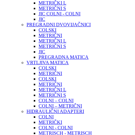
METRIČKI L
METRIČNI S
JIC COLNI - COLNI
JIC
PREGRADNI DVOVIJAČNICI
COLSKI
METRIČNI
METRIČNI L
METRIČNI S
JIC
PREGRADNA MATICA
VRTLJIVA MATICA
COLSKI
METRIČNI
COLSKI
METRIČNI
METRIČNI L
METRIČNI S
COLNI – COLNI
COLNI – METRIČNI
HIDRAULIČNI ADAPTERI
COLNI
METRIČKI
COLNI - COLNI
METRISCH - METRISCH