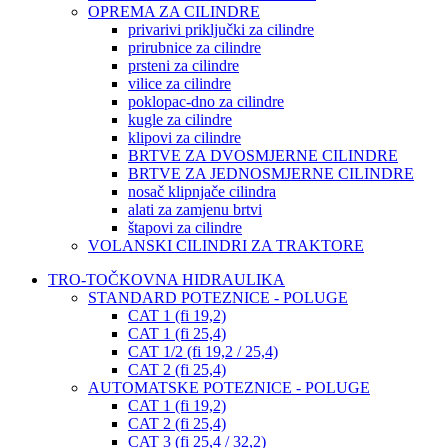
OPREMA ZA CILINDRE
privarivi priključki za cilindre
prirubnice za cilindre
prsteni za cilindre
vilice za cilindre
poklopac-dno za cilindre
kugle za cilindre
klipovi za cilindre
BRTVE ZA DVOSMJERNE CILINDRE
BRTVE ZA JEDNOSMJERNE CILINDRE
nosač klipnjače cilindra
alati za zamjenu brtvi
štapovi za cilindre
VOLANSKI CILINDRI ZA TRAKTORE
TRO-TOČKOVNA HIDRAULIKA
STANDARD POTEZNICE - POLUGE
CAT 1 (fi 19,2)
CAT 1 (fi 25,4)
CAT 1/2 (fi 19,2 / 25,4)
CAT 2 (fi 25,4)
AUTOMATSKE POTEZNICE - POLUGE
CAT 1 (fi 19,2)
CAT 2 (fi 25,4)
CAT 3 (fi 25,4 / 32,2)