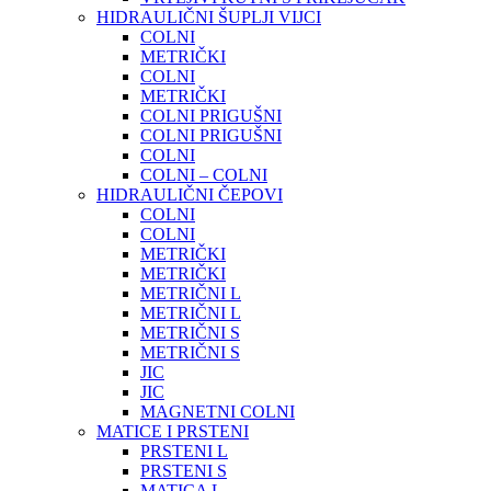
HIDRAULIČNI ŠUPLJI VIJCI
COLNI
METRIČKI
COLNI
METRIČKI
COLNI PRIGUŠNI
COLNI PRIGUŠNI
COLNI
COLNI – COLNI
HIDRAULIČNI ČEPOVI
COLNI
COLNI
METRIČKI
METRIČKI
METRIČNI L
METRIČNI L
METRIČNI S
METRIČNI S
JIC
JIC
MAGNETNI COLNI
MATICE I PRSTENI
PRSTENI L
PRSTENI S
MATICA L