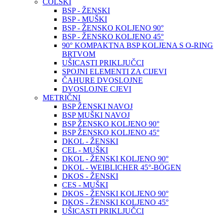
COLSKI
BSP - ŽENSKI
BSP - MUŠKI
BSP - ŽENSKO KOLJENO 90°
BSP - ŽENSKO KOLJENO 45°
90° KOMPAKTNA BSP KOLJENA S O-RING
BRTVOM
UŠICASTI PRIKLJUČCI
SPOJNI ELEMENTI ZA CIJEVI
ČAHURE DVOSLOJNE
DVOSLOJNE CJEVI
METRIČNI
BSP ŽENSKI NAVOJ
BSP MUŠKI NAVOJ
BSP ŽENSKO KOLJENO 90°
BSP ŽENSKO KOLJENO 45°
DKOL - ŽENSKI
CEL - MUŠKI
DKOL - ŽENSKI KOLJENO 90°
DKOL - WEIBLICHER 45°-BÖGEN
DKOS - ŽENSKI
CES - MUŠKI
DKOS - ŽENSKI KOLJENO 90°
DKOS - ŽENSKI KOLJENO 45°
UŠICASTI PRIKLJUČCI