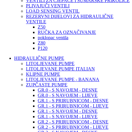
VENTILI ZA CJEPAČE I ŠUMARSKE PRIKOLICE
PLIVAJUČI VENTILI
LOAD SENSING VENTIL
REZERVNI DIJELOVI ZA HIDRAULIČNE
VENTILE
Z50
RUČKA ZA OZNAČIVANJE
poklopac ventila
Z80
P120
HIDRAULIČNE PUMPE
LITOLJEVANE PUMPE
LITOLJEVANE PUMPE ITALIAN
KLIPNE PUMPE
LITOLJEVANE PUMPE - BANANA
ZUPČASTE PUMPE
GR.0 - S NAVOJEM - DESNE
GR.0 - S NAVOJEM - LIJEVE
GR.1 - S PRIRUBNICOM - DESNE
GR.1 - S PRIRUBNICOM - LIJEVE
GR.1 - S NAVOJEM - DESNE
GR.1 - S NAVOJEM - LIJEVE
GR.2 - S PRIRUBNICOM - DESNE
GR.2 - S PRIRUBNICOM - LIJEVE