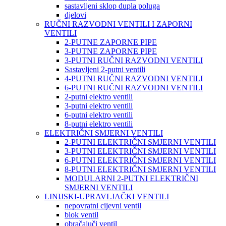
sastavljeni sklop dupla poluga
djelovi
RUČNI RAZVODNI VENTILI I ZAPORNI
VENTILI
2-PUTNE ZAPORNE PIPE
3-PUTNE ZAPORNE PIPE
3-PUTNI RUČNI RAZVODNI VENTILI
Sastavljeni 2-putni ventili
4-PUTNI RUČNI RAZVODNI VENTILI
6-PUTNI RUČNI RAZVODNI VENTILI
2-putni elektro ventili
3-putni elektro ventili
6-putni elektro ventili
8-putni elektro ventili
ELEKTRIČNI SMJERNI VENTILI
2-PUTNI ELEKTRIČNI SMJERNI VENTILI
3-PUTNI ELEKTRIČNI SMJERNI VENTILI
6-PUTNI ELEKTRIČNI SMJERNI VENTILI
8-PUTNI ELEKTRIČNI SMJERNI VENTILI
MODULARNI 2-PUTNI ELEKTRIČNI
SMJERNI VENTILI
LINIJSKI-UPRAVLJAČKI VENTILI
nepovratni cijevni ventil
blok ventil
obračajuči ventil