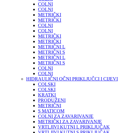
COLNI
COLNI
METRIČKI
METRIČKI
COLNI
COLNI
METRIČKI
METRIČKI
METRIČNI L
METRIČNI S
METRIČNI L
METRIČNI S
COLNI
COLNI
HIDRAULIČNI OČNI PRIKLJUČCI I CIJEVI
COLSKI
COLSKI
KRATKI
PRODUŽENI
METRIČNI
S MATICOM
COLNI ZA ZAVARIVANJE
METRIČKI ZA ZAVARIVANJE
VRTLJIVI KUTNI L PRIKLJUČAK
VRTLJIVI KUTNI S PRIKLJUČAK