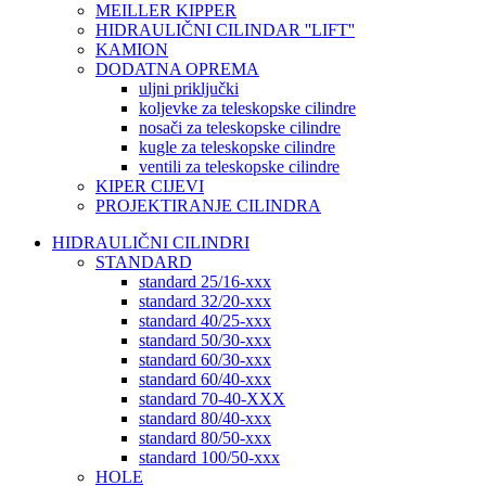
MEILLER KIPPER
HIDRAULIČNI CILINDAR ''LIFT''
KAMION
DODATNA OPREMA
uljni priključki
koljevke za teleskopske cilindre
nosači za teleskopske cilindre
kugle za teleskopske cilindre
ventili za teleskopske cilindre
KIPER CIJEVI
PROJEKTIRANJE CILINDRA
HIDRAULIČNI CILINDRI
STANDARD
standard 25/16-xxx
standard 32/20-xxx
standard 40/25-xxx
standard 50/30-xxx
standard 60/30-xxx
standard 60/40-xxx
standard 70-40-XXX
standard 80/40-xxx
standard 80/50-xxx
standard 100/50-xxx
HOLE