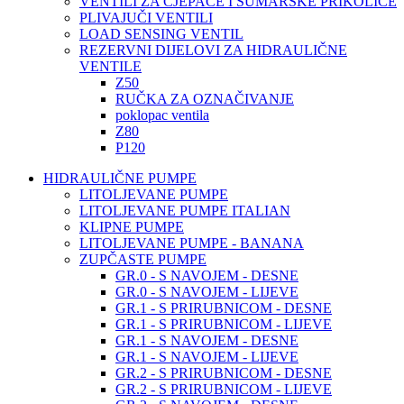
VENTILI ZA CJEPAČE I ŠUMARSKE PRIKOLICE
PLIVAJUČI VENTILI
LOAD SENSING VENTIL
REZERVNI DIJELOVI ZA HIDRAULIČNE
VENTILE
Z50
RUČKA ZA OZNAČIVANJE
poklopac ventila
Z80
P120
HIDRAULIČNE PUMPE
LITOLJEVANE PUMPE
LITOLJEVANE PUMPE ITALIAN
KLIPNE PUMPE
LITOLJEVANE PUMPE - BANANA
ZUPČASTE PUMPE
GR.0 - S NAVOJEM - DESNE
GR.0 - S NAVOJEM - LIJEVE
GR.1 - S PRIRUBNICOM - DESNE
GR.1 - S PRIRUBNICOM - LIJEVE
GR.1 - S NAVOJEM - DESNE
GR.1 - S NAVOJEM - LIJEVE
GR.2 - S PRIRUBNICOM - DESNE
GR.2 - S PRIRUBNICOM - LIJEVE