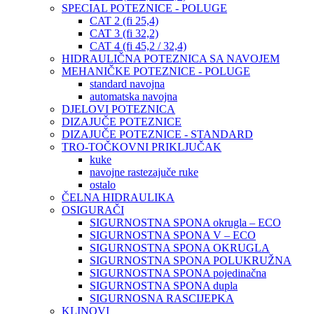
SPECIAL POTEZNICE - POLUGE
CAT 2 (fi 25,4)
CAT 3 (fi 32,2)
CAT 4 (fi 45,2 / 32,4)
HIDRAULIČNA POTEZNICA SA NAVOJEM
MEHANIČKE POTEZNICE - POLUGE
standard navojna
automatska navojna
DJELOVI POTEZNICA
DIZAJUČE POTEZNICE
DIZAJUČE POTEZNICE - STANDARD
TRO-TOČKOVNI PRIKLJUČAK
kuke
navojne rastezajuče ruke
ostalo
ČELNA HIDRAULIKA
OSIGURAČI
SIGURNOSTNA SPONA okrugla – ECO
SIGURNOSTNA SPONA V – ECO
SIGURNOSTNA SPONA OKRUGLA
SIGURNOSTNA SPONA POLUKRUŽNA
SIGURNOSTNA SPONA pojedinačna
SIGURNOSTNA SPONA dupla
SIGURNOSNA RASCIJEPKA
KLINOVI