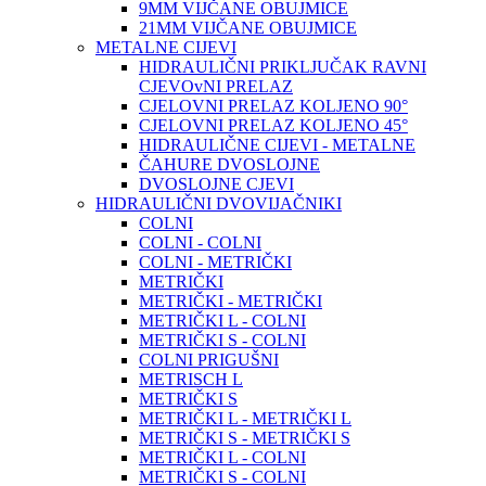
9MM VIJČANE OBUJMICE
21MM VIJČANE OBUJMICE
METALNE CIJEVI
HIDRAULIČNI PRIKLJUČAK RAVNI
CJEVOvNI PRELAZ
CJELOVNI PRELAZ KOLJENO 90°
CJELOVNI PRELAZ KOLJENO 45°
HIDRAULIČNE CIJEVI - METALNE
ČAHURE DVOSLOJNE
DVOSLOJNE CJEVI
HIDRAULIČNI DVOVIJAČNIKI
COLNI
COLNI - COLNI
COLNI - METRIČKI
METRIČKI
METRIČKI - METRIČKI
METRIČKI L - COLNI
METRIČKI S - COLNI
COLNI PRIGUŠNI
METRISCH L
METRIČKI S
METRIČKI L - METRIČKI L
METRIČKI S - METRIČKI S
METRIČKI L - COLNI
METRIČKI S - COLNI