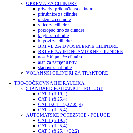
OPREMA ZA CILINDRE
privarivi priključki za cilindre
prirubnice za cilindre
prsteni za cilindre
vilice za cilindre
poklopac-dno za cilindre
kugle za cilindre
klipovi za cilindre
BRTVE ZA DVOSMJERNE CILINDRE
BRTVE ZA JEDNOSMJERNE CILINDRE
nosač klipnjače cilindra
alati za zamjenu brtvi
štapovi za cilindre
VOLANSKI CILINDRI ZA TRAKTORE
TRO-TOČKOVNA HIDRAULIKA
STANDARD POTEZNICE - POLUGE
CAT 1 (fi 19,2)
CAT 1 (fi 25,4)
CAT 1/2 (fi 19,2 / 25,4)
CAT 2 (fi 25,4)
AUTOMATSKE POTEZNICE - POLUGE
CAT 1 (fi 19,2)
CAT 2 (fi 25,4)
CAT 3 (fi 25,4 / 32,2)