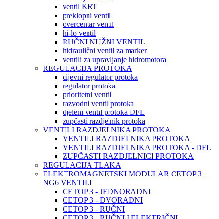
ventil KRT
preklopni ventil
overcentar ventil
hi-lo ventil
RUČNI NUŽNI VENTIL
hidraulični ventil za marker
ventili za upravljanje hidromotora
REGULACIJA PROTOKA
cijevni regulator protoka
regulator protoka
prioritetni ventil
razvodni ventil protoka
djeleni ventil protoka DFL
zupčasti razdjelnik protoka
VENTILI RAZDJELNIKA PROTOKA
VENTILI RAZDJELNIKA PROTOKA
VENTILI RAZDJELNIKA PROTOKA - DFL
ZUPČASTI RAZDJELNICI PROTOKA
REGULACIJA TLAKA
ELEKTROMAGNETSKI MODULAR CETOP 3 -
NG6 VENTILI
CETOP 3 - JEDNORADNI
CETOP 3 - DVORADNI
CETOP 3 - RUČNI
CETOP 3 - RUČNI I ELEKTRIČNI