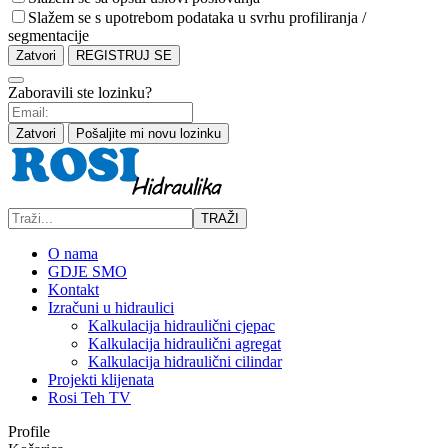
Slažem se s upotrebom podataka u svrhu profiliranja /
segmentacije
Zatvori
REGISTRUJ SE
Zaboravili ste lozinku?
Zatvori
Pošaljite mi novu lozinku
TRAŽI
O nama
GDJE SMO
Kontakt
Izračuni u hidraulici
Kalkulacija hidraulični cjepac
Kalkulacija hidraulični agregat
Kalkulacija hidraulični cilindar
Projekti klijenata
Rosi Teh TV
Profile