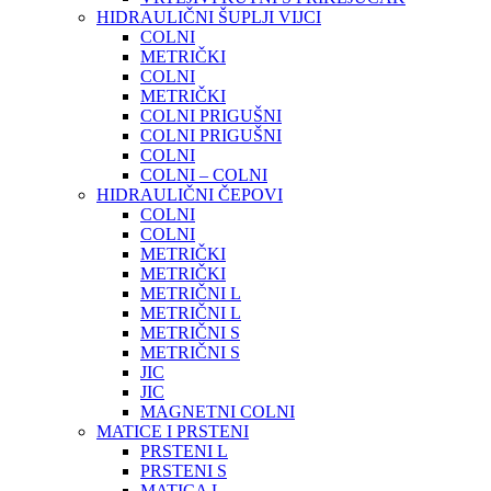
HIDRAULIČNI ŠUPLJI VIJCI
COLNI
METRIČKI
COLNI
METRIČKI
COLNI PRIGUŠNI
COLNI PRIGUŠNI
COLNI
COLNI – COLNI
HIDRAULIČNI ČEPOVI
COLNI
COLNI
METRIČKI
METRIČKI
METRIČNI L
METRIČNI L
METRIČNI S
METRIČNI S
JIC
JIC
MAGNETNI COLNI
MATICE I PRSTENI
PRSTENI L
PRSTENI S
MATICA L