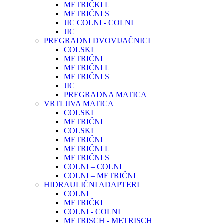
METRIČKI L
METRIČNI S
JIC COLNI - COLNI
JIC
PREGRADNI DVOVIJAČNICI
COLSKI
METRIČNI
METRIČNI L
METRIČNI S
JIC
PREGRADNA MATICA
VRTLJIVA MATICA
COLSKI
METRIČNI
COLSKI
METRIČNI
METRIČNI L
METRIČNI S
COLNI – COLNI
COLNI – METRIČNI
HIDRAULIČNI ADAPTERI
COLNI
METRIČKI
COLNI - COLNI
METRISCH - METRISCH