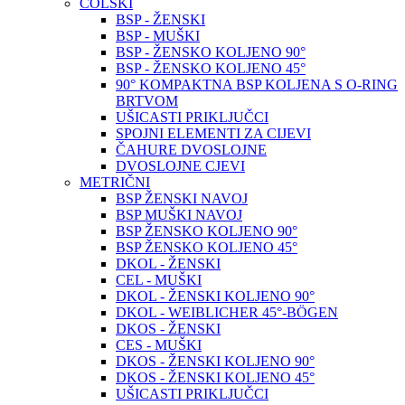
COLSKI
BSP - ŽENSKI
BSP - MUŠKI
BSP - ŽENSKO KOLJENO 90°
BSP - ŽENSKO KOLJENO 45°
90° KOMPAKTNA BSP KOLJENA S O-RING
BRTVOM
UŠICASTI PRIKLJUČCI
SPOJNI ELEMENTI ZA CIJEVI
ČAHURE DVOSLOJNE
DVOSLOJNE CJEVI
METRIČNI
BSP ŽENSKI NAVOJ
BSP MUŠKI NAVOJ
BSP ŽENSKO KOLJENO 90°
BSP ŽENSKO KOLJENO 45°
DKOL - ŽENSKI
CEL - MUŠKI
DKOL - ŽENSKI KOLJENO 90°
DKOL - WEIBLICHER 45°-BÖGEN
DKOS - ŽENSKI
CES - MUŠKI
DKOS - ŽENSKI KOLJENO 90°
DKOS - ŽENSKI KOLJENO 45°
UŠICASTI PRIKLJUČCI