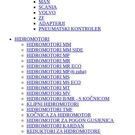
MAN
SCANIA
VOLVO
ZF
ADAPTERJI
PNEUMATSKI KONTROLER
HIDROMOTORI
HIDROMOTORI MM
HIDROMOTORI MM SIDE
HIDROMOTORI MP
HIDROMOTORI MR
HIDROMOTORI MR ECO
HIDROMOTORI MP (6 zuba)
HIDROMOTORI MS
HIDROMOTORI MS ECO
HIDROMOTORI MT
HIDROMOTORI MV
HIDROMOTORI B/MR - S KOČNICOM
KLIPNI HIDROMOTORI
HIDROMOTORI TMF
KOČNICA ZA HIDROMOTOR
HIDROMOTOR ZA POGON GUSJENICA
HIDROMOTORI KARDAN
REDUKTORI ZA HIDROMOTORE