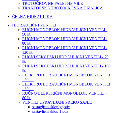
TROTOČKOVNE PALETNE VILE
TRAKTORSKA TROTOČKOVNA DIZALICA
ČELNA HIDRAULIKA
HIDRAULIČNI VENTILI
RUČNI MONOBLOK HIDRAULIČNI VENTILI -
50 lit.
RUČNI MONOBLOK HIDRAULIČNI VENTILI -
80 lit.
RUČNI MONOBLOK HIDRAULIČNI VENTILI -
120 lit.
RUČNI SEKCIJSKI HIDRAULIČNI VENTILI - 70
lit.
RUČNI SEKCIJSKI HIDRAULIČNI VENTILI - 100
lit.
ELEKTROHIDRAULIČNI MONOBLOK VENTILI
- 50 lit.
ELEKTROHIDRAULIČNI MONOBLOK VENTILI
- 80 lit.
RUČNO-ELEKTRIČNI MONOBLOK VENTILI -
80 lit.
VENTILI UPRAVLJANI PREKO SAJLE
sastavljeni sklop joystic
sastavljeni sklop 1 poz