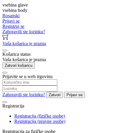
vsebina glave
vsebina body
Bosanski
Prijavi se
Registruj se
Zaboravili ste lozinku?
Vaša košarica je prazna
Košarica status
Vaša košarica je prazna
Zatvori košaricu
Prijavite se u web trgovinu
Zaboravili ste lozinku?
Zatvori
Prijavi se
Registracija
Registracija (fizičke osobe)
Registracija (pravne osobe)
Registracija za fizičke osobe