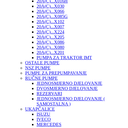
20A(C)...X016H
20A(C)...X030
20A(C)...X066
20A(C)...X085G
20A(C)...X102
20A(C)...X007
20A(C)...X224
20A(C)...X205
20A(C)...X086
20A(C)...X080
20A(C)...X201
PUMPA ZA TRAKTOR IMT
OSTALE PUMPE
NSZ PUMPE
PUMPE ZA PREPUMPAVANJE
RUČNE PUMPE
JEDNOSMJERNO DJELOVANJE
DVOSMJERNO DJELOVANJE
REZERVARI
JEDNOSMJERNO DJELOVANJE (
SAMOSTALNA )
UKAPČALICE
ISUZU
IVECO
MERCEDES