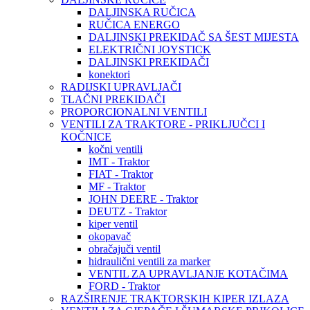
DALJINSKA RUČICA
RUČICA ENERGO
DALJINSKI PREKIDAČ SA ŠEST MIJESTA
ELEKTRIČNI JOYSTICK
DALJINSKI PREKIDAČI
konektori
RADIJSKI UPRAVLJAČI
TLAČNI PREKIDAČI
PROPORCIONALNI VENTILI
VENTILI ZA TRAKTORE - PRIKLJUČCI I
KOČNICE
kočni ventili
IMT - Traktor
FIAT - Traktor
MF - Traktor
JOHN DEERE - Traktor
DEUTZ - Traktor
kiper ventil
okopavač
obračajuči ventil
hidraulični ventili za marker
VENTIL ZA UPRAVLJANJE KOTAČIMA
FORD - Traktor
RAZŠIRENJE TRAKTORSKIH KIPER IZLAZA