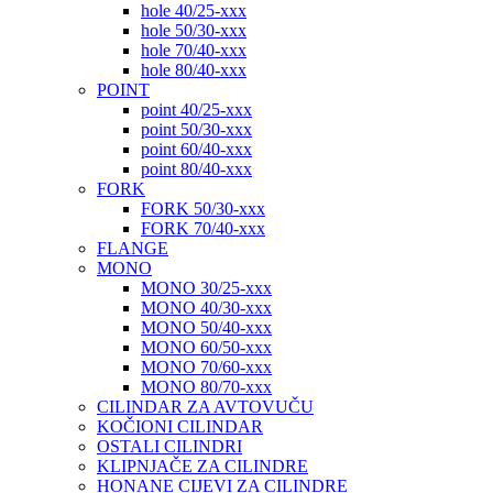
hole 40/25-xxx
hole 50/30-xxx
hole 70/40-xxx
hole 80/40-xxx
POINT
point 40/25-xxx
point 50/30-xxx
point 60/40-xxx
point 80/40-xxx
FORK
FORK 50/30-xxx
FORK 70/40-xxx
FLANGE
MONO
MONO 30/25-xxx
MONO 40/30-xxx
MONO 50/40-xxx
MONO 60/50-xxx
MONO 70/60-xxx
MONO 80/70-xxx
CILINDAR ZA AVTOVUČU
KOČIONI CILINDAR
OSTALI CILINDRI
KLIPNJAČE ZA CILINDRE
HONANE CIJEVI ZA CILINDRE