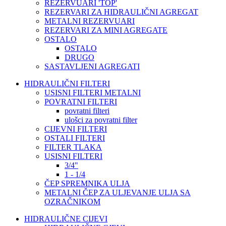
REZERVUARI 'TOP'
REZERVARI ZA HIDRAULIČNI AGREGAT
METALNI REZERVUARI
REZERVARI ZA MINI AGREGATE
OSTALO
OSTALO
DRUGO
SASTAVLJENI AGREGATI
HIDRAULIČNI FILTERI
USISNI FILTERI METALNI
POVRATNI FILTERI
povratni filteri
ulošci za povratni filter
CIJEVNI FILTERI
OSTALI FILTERI
FILTER TLAKA
USISNI FILTERI
3/4"
1 - 1/4
ČEP SPREMNIKA ULJA
METALNI ČEP ZA ULJEVANJE ULJA SA
OZRAČNIKOM
HIDRAULIČNE CIJEVI