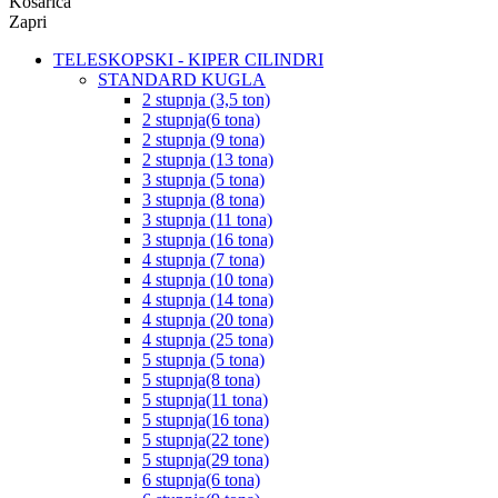
Košarica
Zapri
TELESKOPSKI - KIPER CILINDRI
STANDARD KUGLA
2 stupnja (3,5 ton)
2 stupnja(6 tona)
2 stupnja (9 tona)
2 stupnja (13 tona)
3 stupnja (5 tona)
3 stupnja (8 tona)
3 stupnja (11 tona)
3 stupnja (16 tona)
4 stupnja (7 tona)
4 stupnja (10 tona)
4 stupnja (14 tona)
4 stupnja (20 tona)
4 stupnja (25 tona)
5 stupnja (5 tona)
5 stupnja(8 tona)
5 stupnja(11 tona)
5 stupnja(16 tona)
5 stupnja(22 tone)
5 stupnja(29 tona)
6 stupnja(6 tona)