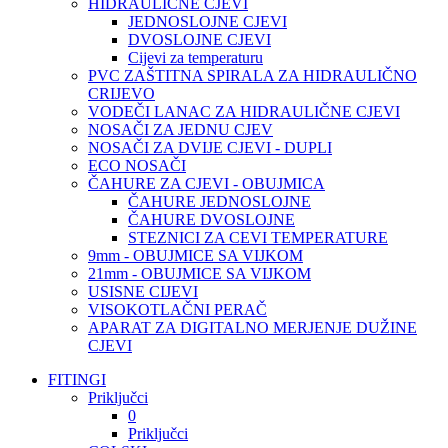
HIDRAULIČNE CJEVI
JEDNOSLOJNE CJEVI
DVOSLOJNE CJEVI
Cijevi za temperaturu
PVC ZAŠTITNA SPIRALA ZA HIDRAULIČNO
CRIJEVO
VODEČI LANAC ZA HIDRAULIČNE CJEVI
NOSAČI ZA JEDNU CJEV
NOSAČI ZA DVIJE CJEVI - DUPLI
ECO NOSAČI
ČAHURE ZA CJEVI - OBUJMICA
ČAHURE JEDNOSLOJNE
ČAHURE DVOSLOJNE
STEZNICI ZA CEVI TEMPERATURE
9mm - OBUJMICE SA VIJKOM
21mm - OBUJMICE SA VIJKOM
USISNE CIJEVI
VISOKOTLAČNI PERAČ
APARAT ZA DIGITALNO MERJENJE DUŽINE
CJEVI
FITINGI
Priključci
0
Priključci