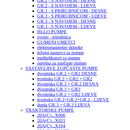
GR.2 - S NAVOJEM - DESNE
GR.2 - S NAVOJEM - LIJEVE
GR.3 - S PRIRUBNICOM - DESNE
GR.3 - S PRIRUBNICOM - LIJEVE
GR.3 - S NAVOJEM - DESNE
GR.3 - S NAVOJEM - LIJEVE
HI-LO PUMPE
zvono - prirubnica
GUMENI UMETCI
elektromagnetne sklopke
ležajni nastavci za pumpe
multiplikatori za pumpe
oprema za zupčaste pumpe
SASTAVLJIVE ZUPČASTE PUMPE
dvostruka GR.2 + GR2 DESNE
trostruka GR.2 + GR2 + GR2
dvostruka GR.3 + GR.2 DESNA
dvostruka GR.3 + GR3
dvostruka GR.2 + GR2 LIJEVE
trostruka GR.2+GR.2+GR.2 - LIJEVE
dupla GR.3 + GR.2 LIJEVA
TRAKTORSKE PUMPE
20A(C)...X006
20A(C)...X021
20A(C)...X104