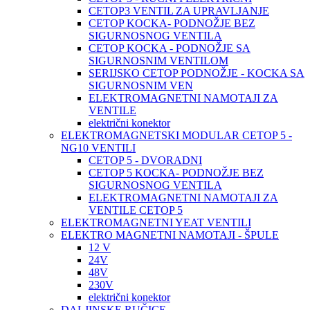
CETOP3 VENTIL ZA UPRAVLJANJE
CETOP KOCKA- PODNOŽJE BEZ
SIGURNOSNOG VENTILA
CETOP KOCKA - PODNOŽJE SA
SIGURNOSNIM VENTILOM
SERIJSKO CETOP PODNOŽJE - KOCKA SA
SIGURNOSNIM VEN
ELEKTROMAGNETNI NAMOTAJI ZA
VENTILE
električni konektor
ELEKTROMAGNETSKI MODULAR CETOP 5 -
NG10 VENTILI
CETOP 5 - DVORADNI
CETOP 5 KOCKA- PODNOŽJE BEZ
SIGURNOSNOG VENTILA
ELEKTROMAGNETNI NAMOTAJI ZA
VENTILE CETOP 5
ELEKTROMAGNETNI YEAT VENTILI
ELEKTRO MAGNETNI NAMOTAJI - ŠPULE
12 V
24V
48V
230V
električni konektor
DALJINSKE RUČICE