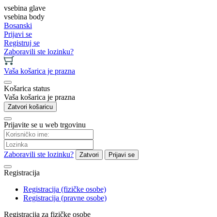
vsebina glave
vsebina body
Bosanski
Prijavi se
Registruj se
Zaboravili ste lozinku?
Vaša košarica je prazna
Košarica status
Vaša košarica je prazna
Zatvori košaricu
Prijavite se u web trgovinu
Zaboravili ste lozinku?
Zatvori
Prijavi se
Registracija
Registracija (fizičke osobe)
Registracija (pravne osobe)
Registracija za fizičke osobe