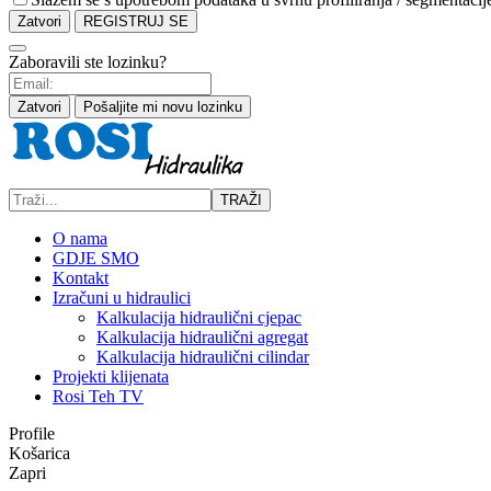
Zatvori
REGISTRUJ SE
Zaboravili ste lozinku?
Zatvori
Pošaljite mi novu lozinku
TRAŽI
O nama
GDJE SMO
Kontakt
Izračuni u hidraulici
Kalkulacija hidraulični cjepac
Kalkulacija hidraulični agregat
Kalkulacija hidraulični cilindar
Projekti klijenata
Rosi Teh TV
Profile
Košarica
Zapri