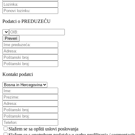
Podatci o PREDUZEĆU
Preveri
Kontakt podatci
Slažem se sa
opštii uslovi poslovanja
Slažem se s upotrebom podataka u svrhu profiliranja / segmentacij