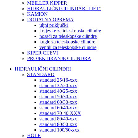
MEILLER KIPPER
HIDRAULIČNI CILINDAR ''LIFT''
KAMION
DODATNA OPREMA
uljni priključki
koljevke za teleskopske cilindre
nosači za teleskopske cilindre
kugle za teleskopske cilindre
ventili za teleskopske cilindre
KIPER CIJEVI
PROJEKTIRANJE CILINDRA
HIDRAULIČNI CILINDRI
STANDARD
standard 25/16-xxx
standard 32/20-xxx
standard 40/25-xxx
standard 50/30-xxx
standard 60/30-xxx
standard 60/40-xxx
standard 70-40-XXX
standard 80/40-xxx
standard 80/50-xxx
standard 100/50-xxx
HOLE