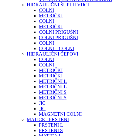
HIDRAULIČNI ŠUPLJI VIJCI
COLNI
METRIČKI
COLNI
METRIČKI
COLNI PRIGUŠNI
COLNI PRIGUŠNI
COLNI
COLNI – COLNI
HIDRAULIČNI ČEPOVI
COLNI
COLNI
METRIČKI
METRIČKI
METRIČNI L
METRIČNI L
METRIČNI S
METRIČNI S
JIC
JIC
MAGNETNI COLNI
MATICE I PRSTENI
PRSTENI L
PRSTENI S
MATICA L