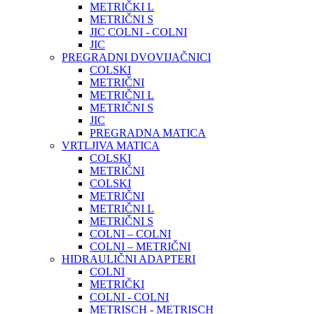
METRIČKI L
METRIČNI S
JIC COLNI - COLNI
JIC
PREGRADNI DVOVIJAČNICI
COLSKI
METRIČNI
METRIČNI L
METRIČNI S
JIC
PREGRADNA MATICA
VRTLJIVA MATICA
COLSKI
METRIČNI
COLSKI
METRIČNI
METRIČNI L
METRIČNI S
COLNI – COLNI
COLNI – METRIČNI
HIDRAULIČNI ADAPTERI
COLNI
METRIČKI
COLNI - COLNI
METRISCH - METRISCH