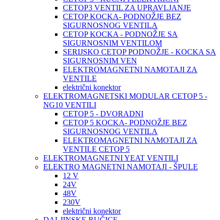
CETOP3 VENTIL ZA UPRAVLJANJE
CETOP KOCKA- PODNOŽJE BEZ
SIGURNOSNOG VENTILA
CETOP KOCKA - PODNOŽJE SA
SIGURNOSNIM VENTILOM
SERIJSKO CETOP PODNOŽJE - KOCKA SA
SIGURNOSNIM VEN
ELEKTROMAGNETNI NAMOTAJI ZA
VENTILE
električni konektor
ELEKTROMAGNETSKI MODULAR CETOP 5 -
NG10 VENTILI
CETOP 5 - DVORADNI
CETOP 5 KOCKA- PODNOŽJE BEZ
SIGURNOSNOG VENTILA
ELEKTROMAGNETNI NAMOTAJI ZA
VENTILE CETOP 5
ELEKTROMAGNETNI YEAT VENTILI
ELEKTRO MAGNETNI NAMOTAJI - ŠPULE
12 V
24V
48V
230V
električni konektor
DALJINSKE RUČICE