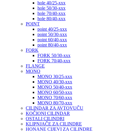
hole 40/25-xxx
hole 50/30-xxx
hole 70/40-xxx
hole 80/40-xxx
POINT
point 40/25-xxx
point 50/30-xxx
point 60/40-xxx
point 80/40-xxx
FORK
FORK 50/30-xxx
FORK 70/40-xxx
FLANGE
MONO
MONO 30/25-xxx
MONO 40/30-xxx
MONO 50/40-xxx
MONO 60/50-xxx
MONO 70/60-xxx
MONO 80/70-xxx
CILINDAR ZA AVTOVUČU
KOČIONI CILINDAR
OSTALI CILINDRI
KLIPNJAČE ZA CILINDRE
HONANE CIJEVI ZA CILINDRE