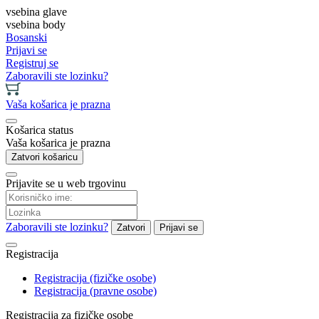
vsebina glave
vsebina body
Bosanski
Prijavi se
Registruj se
Zaboravili ste lozinku?
Vaša košarica je prazna
Košarica status
Vaša košarica je prazna
Zatvori košaricu
Prijavite se u web trgovinu
Zaboravili ste lozinku?
Zatvori
Prijavi se
Registracija
Registracija (fizičke osobe)
Registracija (pravne osobe)
Registracija za fizičke osobe