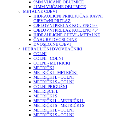
9MM VIJČANE OBUJMICE
21MM VIJČANE OBUJMICE
METALNE CIJEVI
HIDRAULIČNI PRIKLJUČAK RAVNI
CJEVOvNI PRELAZ
CJELOVNI PRELAZ KOLJENO 90°
CJELOVNI PRELAZ KOLJENO 45°
HIDRAULIČNE CIJEVI - METALNE
ČAHURE DVOSLOJNE
DVOSLOJNE CJEVI
HIDRAULIČNI DVOVIJAČNIKI
COLNI
COLNI - COLNI
COLNI - METRIČKI
METRIČKI
METRIČKI - METRIČKI
METRIČKI L - COLNI
METRIČKI S - COLNI
COLNI PRIGUŠNI
METRISCH L
METRIČKI S
METRIČKI L - METRIČKI L
METRIČKI S - METRIČKI S
METRIČKI L - COLNI
METRIČKI S - COLNI