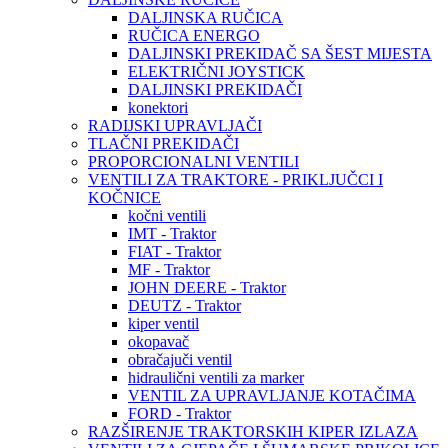
DALJINSKA RUČICA
RUČICA ENERGO
DALJINSKI PREKIDAČ SA ŠEST MIJESTA
ELEKTRIČNI JOYSTICK
DALJINSKI PREKIDAČI
konektori
RADIJSKI UPRAVLJAČI
TLAČNI PREKIDAČI
PROPORCIONALNI VENTILI
VENTILI ZA TRAKTORE - PRIKLJUČCI I
KOČNICE
kočni ventili
IMT - Traktor
FIAT - Traktor
MF - Traktor
JOHN DEERE - Traktor
DEUTZ - Traktor
kiper ventil
okopavač
obračajuči ventil
hidraulični ventili za marker
VENTIL ZA UPRAVLJANJE KOTAČIMA
FORD - Traktor
RAZŠIRENJE TRAKTORSKIH KIPER IZLAZA