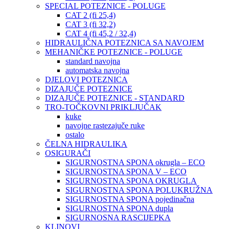
SPECIAL POTEZNICE - POLUGE
CAT 2 (fi 25,4)
CAT 3 (fi 32,2)
CAT 4 (fi 45,2 / 32,4)
HIDRAULIČNA POTEZNICA SA NAVOJEM
MEHANIČKE POTEZNICE - POLUGE
standard navojna
automatska navojna
DJELOVI POTEZNICA
DIZAJUČE POTEZNICE
DIZAJUČE POTEZNICE - STANDARD
TRO-TOČKOVNI PRIKLJUČAK
kuke
navojne rastezajuče ruke
ostalo
ČELNA HIDRAULIKA
OSIGURAČI
SIGURNOSTNA SPONA okrugla – ECO
SIGURNOSTNA SPONA V – ECO
SIGURNOSTNA SPONA OKRUGLA
SIGURNOSTNA SPONA POLUKRUŽNA
SIGURNOSTNA SPONA pojedinačna
SIGURNOSTNA SPONA dupla
SIGURNOSNA RASCIJEPKA
KLINOVI