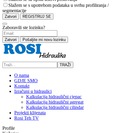
Slažem se s upotrebom podataka u svrhu profiliranja /
segmentacije
Zatvori
REGISTRUJ SE
Zaboravili ste lozinku?
Zatvori
Pošaljite mi novu lozinku
TRAŽI
O nama
GDJE SMO
Kontakt
Izračuni u hidraulici
Kalkulacija hidraulični cjepac
Kalkulacija hidraulični agregat
Kalkulacija hidraulični cilindar
Projekti klijenata
Rosi Teh TV
Profile