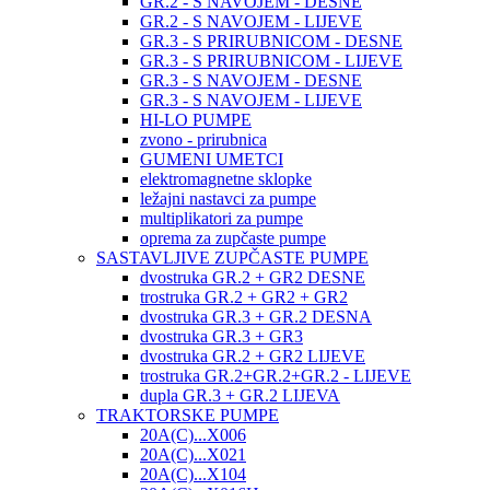
GR.2 - S NAVOJEM - DESNE
GR.2 - S NAVOJEM - LIJEVE
GR.3 - S PRIRUBNICOM - DESNE
GR.3 - S PRIRUBNICOM - LIJEVE
GR.3 - S NAVOJEM - DESNE
GR.3 - S NAVOJEM - LIJEVE
HI-LO PUMPE
zvono - prirubnica
GUMENI UMETCI
elektromagnetne sklopke
ležajni nastavci za pumpe
multiplikatori za pumpe
oprema za zupčaste pumpe
SASTAVLJIVE ZUPČASTE PUMPE
dvostruka GR.2 + GR2 DESNE
trostruka GR.2 + GR2 + GR2
dvostruka GR.3 + GR.2 DESNA
dvostruka GR.3 + GR3
dvostruka GR.2 + GR2 LIJEVE
trostruka GR.2+GR.2+GR.2 - LIJEVE
dupla GR.3 + GR.2 LIJEVA
TRAKTORSKE PUMPE
20A(C)...X006
20A(C)...X021
20A(C)...X104