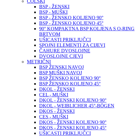
COLSKI
BSP - ŽENSKI
BSP - MUŠKI
BSP - ŽENSKO KOLJENO 90°
BSP - ŽENSKO KOLJENO 45°
90° KOMPAKTNA BSP KOLJENA S O-RING
BRTVOM
UŠICASTI PRIKLJUČCI
SPOJNI ELEMENTI ZA CIJEVI
ČAHURE DVOSLOJNE
DVOSLOJNE CJEVI
METRIČNI
BSP ŽENSKI NAVOJ
BSP MUŠKI NAVOJ
BSP ŽENSKO KOLJENO 90°
BSP ŽENSKO KOLJENO 45°
DKOL - ŽENSKI
CEL - MUŠKI
DKOL - ŽENSKI KOLJENO 90°
DKOL - WEIBLICHER 45°-BÖGEN
DKOS - ŽENSKI
CES - MUŠKI
DKOS - ŽENSKI KOLJENO 90°
DKOS - ŽENSKI KOLJENO 45°
UŠICASTI PRIKLJUČCI