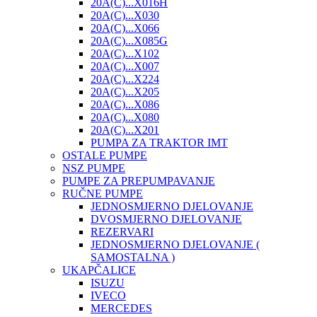
20A(C)...X016H
20A(C)...X030
20A(C)...X066
20A(C)...X085G
20A(C)...X102
20A(C)...X007
20A(C)...X224
20A(C)...X205
20A(C)...X086
20A(C)...X080
20A(C)...X201
PUMPA ZA TRAKTOR IMT
OSTALE PUMPE
NSZ PUMPE
PUMPE ZA PREPUMPAVANJE
RUČNE PUMPE
JEDNOSMJERNO DJELOVANJE
DVOSMJERNO DJELOVANJE
REZERVARI
JEDNOSMJERNO DJELOVANJE (
SAMOSTALNA )
UKAPČALICE
ISUZU
IVECO
MERCEDES