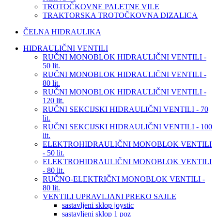
TROTOČKOVNE PALETNE VILE
TRAKTORSKA TROTOČKOVNA DIZALICA
ČELNA HIDRAULIKA
HIDRAULIČNI VENTILI
RUČNI MONOBLOK HIDRAULIČNI VENTILI -
50 lit.
RUČNI MONOBLOK HIDRAULIČNI VENTILI -
80 lit.
RUČNI MONOBLOK HIDRAULIČNI VENTILI -
120 lit.
RUČNI SEKCIJSKI HIDRAULIČNI VENTILI - 70
lit.
RUČNI SEKCIJSKI HIDRAULIČNI VENTILI - 100
lit.
ELEKTROHIDRAULIČNI MONOBLOK VENTILI
- 50 lit.
ELEKTROHIDRAULIČNI MONOBLOK VENTILI
- 80 lit.
RUČNO-ELEKTRIČNI MONOBLOK VENTILI -
80 lit.
VENTILI UPRAVLJANI PREKO SAJLE
sastavljeni sklop joystic
sastavljeni sklop 1 poz