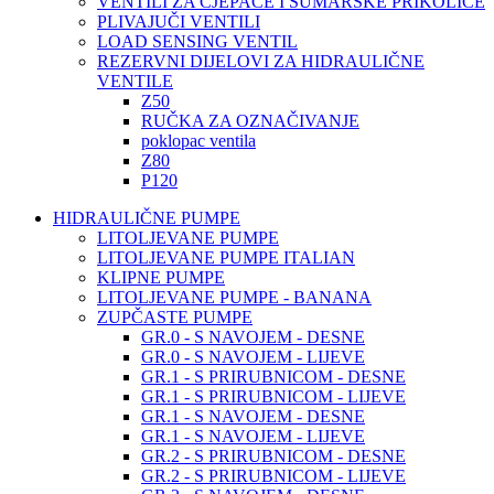
VENTILI ZA CJEPAČE I ŠUMARSKE PRIKOLICE
PLIVAJUČI VENTILI
LOAD SENSING VENTIL
REZERVNI DIJELOVI ZA HIDRAULIČNE
VENTILE
Z50
RUČKA ZA OZNAČIVANJE
poklopac ventila
Z80
P120
HIDRAULIČNE PUMPE
LITOLJEVANE PUMPE
LITOLJEVANE PUMPE ITALIAN
KLIPNE PUMPE
LITOLJEVANE PUMPE - BANANA
ZUPČASTE PUMPE
GR.0 - S NAVOJEM - DESNE
GR.0 - S NAVOJEM - LIJEVE
GR.1 - S PRIRUBNICOM - DESNE
GR.1 - S PRIRUBNICOM - LIJEVE
GR.1 - S NAVOJEM - DESNE
GR.1 - S NAVOJEM - LIJEVE
GR.2 - S PRIRUBNICOM - DESNE
GR.2 - S PRIRUBNICOM - LIJEVE