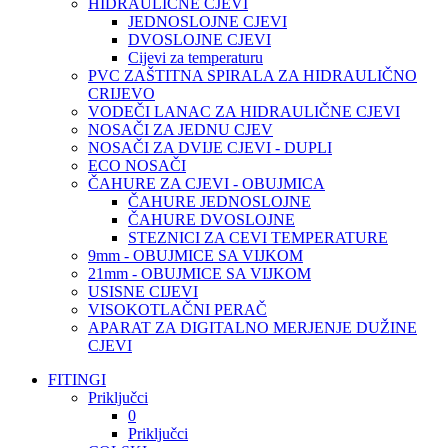
HIDRAULIČNE CJEVI
JEDNOSLOJNE CJEVI
DVOSLOJNE CJEVI
Cijevi za temperaturu
PVC ZAŠTITNA SPIRALA ZA HIDRAULIČNO
CRIJEVO
VODEČI LANAC ZA HIDRAULIČNE CJEVI
NOSAČI ZA JEDNU CJEV
NOSAČI ZA DVIJE CJEVI - DUPLI
ECO NOSAČI
ČAHURE ZA CJEVI - OBUJMICA
ČAHURE JEDNOSLOJNE
ČAHURE DVOSLOJNE
STEZNICI ZA CEVI TEMPERATURE
9mm - OBUJMICE SA VIJKOM
21mm - OBUJMICE SA VIJKOM
USISNE CIJEVI
VISOKOTLAČNI PERAČ
APARAT ZA DIGITALNO MERJENJE DUŽINE
CJEVI
FITINGI
Priključci
0
Priključci