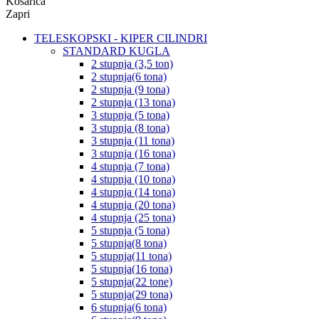
Košarica
Zapri
TELESKOPSKI - KIPER CILINDRI
STANDARD KUGLA
2 stupnja (3,5 ton)
2 stupnja(6 tona)
2 stupnja (9 tona)
2 stupnja (13 tona)
3 stupnja (5 tona)
3 stupnja (8 tona)
3 stupnja (11 tona)
3 stupnja (16 tona)
4 stupnja (7 tona)
4 stupnja (10 tona)
4 stupnja (14 tona)
4 stupnja (20 tona)
4 stupnja (25 tona)
5 stupnja (5 tona)
5 stupnja(8 tona)
5 stupnja(11 tona)
5 stupnja(16 tona)
5 stupnja(22 tone)
5 stupnja(29 tona)
6 stupnja(6 tona)