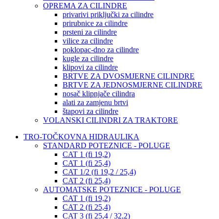
OPREMA ZA CILINDRE
privarivi priključki za cilindre
prirubnice za cilindre
prsteni za cilindre
vilice za cilindre
poklopac-dno za cilindre
kugle za cilindre
klipovi za cilindre
BRTVE ZA DVOSMJERNE CILINDRE
BRTVE ZA JEDNOSMJERNE CILINDRE
nosač klipnjače cilindra
alati za zamjenu brtvi
štapovi za cilindre
VOLANSKI CILINDRI ZA TRAKTORE
TRO-TOČKOVNA HIDRAULIKA
STANDARD POTEZNICE - POLUGE
CAT 1 (fi 19,2)
CAT 1 (fi 25,4)
CAT 1/2 (fi 19,2 / 25,4)
CAT 2 (fi 25,4)
AUTOMATSKE POTEZNICE - POLUGE
CAT 1 (fi 19,2)
CAT 2 (fi 25,4)
CAT 3 (fi 25,4 / 32,2)