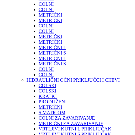
COLNI
COLNI
METRIČKI
METRIČKI
COLNI
COLNI
METRIČKI
METRIČKI
METRIČNI L
METRIČNI S
METRIČNI L
METRIČNI S
COLNI
COLNI
HIDRAULIČNI OČNI PRIKLJUČCI I CIJEVI
COLSKI
COLSKI
KRATKI
PRODUŽENI
METRIČNI
S MATICOM
COLNI ZA ZAVARIVANJE
METRIČKI ZA ZAVARIVANJE
VRTLJIVI KUTNI L PRIKLJUČAK
VRTLJIVI KUTNI S PRIKLJUČAK