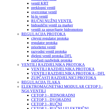
ventil KRT
preklopni ventil
overcentar ventil
hi-lo ventil
RUČNI NUŽNI VENTIL
hidraulični ventil za marker
ventili za upravljanje hidromotora
REGULACIJA PROTOKA
cijevni regulator protoka
regulator protoka
prioritetni ventil
razvodni ventil protoka
djeleni ventil protoka DFL
zupčasti razdjelnik protoka
VENTILI RAZDJELNIKA PROTOKA
VENTILI RAZDJELNIKA PROTOKA
VENTILI RAZDJELNIKA PROTOKA - DFL
ZUPČASTI RAZDJELNICI PROTOKA
REGULACIJA TLAKA
ELEKTROMAGNETSKI MODULAR CETOP 3 -
NG6 VENTILI
CETOP 3 - JEDNORADNI
CETOP 3 - DVORADNI
CETOP 3 - RUČNI
CETOP 3 - RUČNI I ELEKTRIČNI