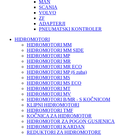
MAN
SCANIA
VOLVO
ZF
ADAPTERJI
PNEUMATSKI KONTROLER
HIDROMOTORI
HIDROMOTORI MM
HIDROMOTORI MM SIDE
HIDROMOTORI MP
HIDROMOTORI MR
HIDROMOTORI MR ECO
HIDROMOTORI MP (6 zuba)
HIDROMOTORI MS
HIDROMOTORI MS ECO
HIDROMOTORI MT
HIDROMOTORI MV
HIDROMOTORI B/MR - S KOČNICOM
KLIPNI HIDROMOTORI
HIDROMOTORI TMF
KOČNICA ZA HIDROMOTOR
HIDROMOTOR ZA POGON GUSJENICA
HIDROMOTORI KARDAN
REDUKTORI ZA HIDROMOTORE