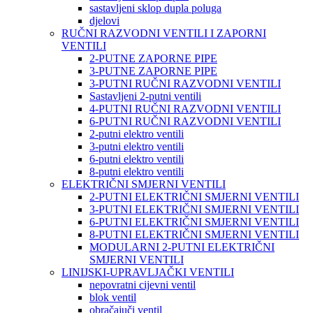
sastavljeni sklop dupla poluga
djelovi
RUČNI RAZVODNI VENTILI I ZAPORNI
VENTILI
2-PUTNE ZAPORNE PIPE
3-PUTNE ZAPORNE PIPE
3-PUTNI RUČNI RAZVODNI VENTILI
Sastavljeni 2-putni ventili
4-PUTNI RUČNI RAZVODNI VENTILI
6-PUTNI RUČNI RAZVODNI VENTILI
2-putni elektro ventili
3-putni elektro ventili
6-putni elektro ventili
8-putni elektro ventili
ELEKTRIČNI SMJERNI VENTILI
2-PUTNI ELEKTRIČNI SMJERNI VENTILI
3-PUTNI ELEKTRIČNI SMJERNI VENTILI
6-PUTNI ELEKTRIČNI SMJERNI VENTILI
8-PUTNI ELEKTRIČNI SMJERNI VENTILI
MODULARNI 2-PUTNI ELEKTRIČNI
SMJERNI VENTILI
LINIJSKI-UPRAVLJAČKI VENTILI
nepovratni cijevni ventil
blok ventil
obračajuči ventil