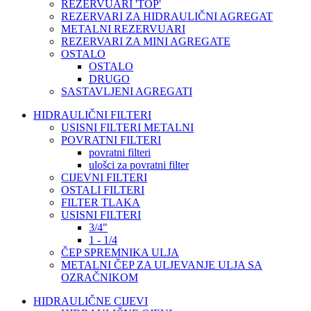
REZERVUARI 'TOP'
REZERVARI ZA HIDRAULIČNI AGREGAT
METALNI REZERVUARI
REZERVARI ZA MINI AGREGATE
OSTALO
OSTALO
DRUGO
SASTAVLJENI AGREGATI
HIDRAULIČNI FILTERI
USISNI FILTERI METALNI
POVRATNI FILTERI
povratni filteri
ulošci za povratni filter
CIJEVNI FILTERI
OSTALI FILTERI
FILTER TLAKA
USISNI FILTERI
3/4"
1 - 1/4
ČEP SPREMNIKA ULJA
METALNI ČEP ZA ULJEVANJE ULJA SA
OZRAČNIKOM
HIDRAULIČNE CIJEVI