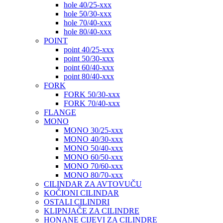
hole 40/25-xxx
hole 50/30-xxx
hole 70/40-xxx
hole 80/40-xxx
POINT
point 40/25-xxx
point 50/30-xxx
point 60/40-xxx
point 80/40-xxx
FORK
FORK 50/30-xxx
FORK 70/40-xxx
FLANGE
MONO
MONO 30/25-xxx
MONO 40/30-xxx
MONO 50/40-xxx
MONO 60/50-xxx
MONO 70/60-xxx
MONO 80/70-xxx
CILINDAR ZA AVTOVUČU
KOČIONI CILINDAR
OSTALI CILINDRI
KLIPNJAČE ZA CILINDRE
HONANE CIJEVI ZA CILINDRE