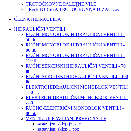
TROTOČKOVNE PALETNE VILE
TRAKTORSKA TROTOČKOVNA DIZALICA
ČELNA HIDRAULIKA
HIDRAULIČNI VENTILI
RUČNI MONOBLOK HIDRAULIČNI VENTILI -
50 lit.
RUČNI MONOBLOK HIDRAULIČNI VENTILI -
80 lit.
RUČNI MONOBLOK HIDRAULIČNI VENTILI -
120 lit.
RUČNI SEKCIJSKI HIDRAULIČNI VENTILI - 70
lit.
RUČNI SEKCIJSKI HIDRAULIČNI VENTILI - 100
lit.
ELEKTROHIDRAULIČNI MONOBLOK VENTILI
- 50 lit.
ELEKTROHIDRAULIČNI MONOBLOK VENTILI
- 80 lit.
RUČNO-ELEKTRIČNI MONOBLOK VENTILI -
80 lit.
VENTILI UPRAVLJANI PREKO SAJLE
sastavljeni sklop joystic
sastavljeni sklop 1 poz