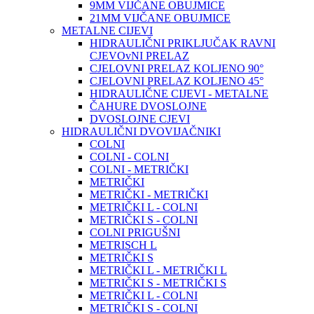
9MM VIJČANE OBUJMICE
21MM VIJČANE OBUJMICE
METALNE CIJEVI
HIDRAULIČNI PRIKLJUČAK RAVNI
CJEVOvNI PRELAZ
CJELOVNI PRELAZ KOLJENO 90°
CJELOVNI PRELAZ KOLJENO 45°
HIDRAULIČNE CIJEVI - METALNE
ČAHURE DVOSLOJNE
DVOSLOJNE CJEVI
HIDRAULIČNI DVOVIJAČNIKI
COLNI
COLNI - COLNI
COLNI - METRIČKI
METRIČKI
METRIČKI - METRIČKI
METRIČKI L - COLNI
METRIČKI S - COLNI
COLNI PRIGUŠNI
METRISCH L
METRIČKI S
METRIČKI L - METRIČKI L
METRIČKI S - METRIČKI S
METRIČKI L - COLNI
METRIČKI S - COLNI