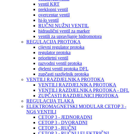
ventil KRT
preklopni ventil
overcentar ventil
hi-lo ventil
RUČNI NUŽNI VENTIL
hidraulični ventil za marker
ventili za upravljanje hidromotora
REGULACIJA PROTOKA
cijevni regulator protoka
regulator protoka
prioritetni ventil
razvodni ventil protoka
djeleni ventil protoka DFL
zupčasti razdjelnik protoka
VENTILI RAZDJELNIKA PROTOKA
VENTILI RAZDJELNIKA PROTOKA
VENTILI RAZDJELNIKA PROTOKA - DFL
ZUPČASTI RAZDJELNICI PROTOKA
REGULACIJA TLAKA
ELEKTROMAGNETSKI MODULAR CETOP 3 -
NG6 VENTILI
CETOP 3 - JEDNORADNI
CETOP 3 - DVORADNI
CETOP 3 - RUČNI
CETOP 3 - RUČNI I ELEKTRIČNI