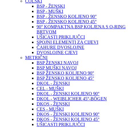
COLSKI
BSP - ŽENSKI
BSP - MUŠKI
BSP - ŽENSKO KOLJENO 90°
BSP - ŽENSKO KOLJENO 45°
90° KOMPAKTNA BSP KOLJENA S O-RING
BRTVOM
UŠICASTI PRIKLJUČCI
SPOJNI ELEMENTI ZA CIJEVI
ČAHURE DVOSLOJNE
DVOSLOJNE CJEVI
METRIČNI
BSP ŽENSKI NAVOJ
BSP MUŠKI NAVOJ
BSP ŽENSKO KOLJENO 90°
BSP ŽENSKO KOLJENO 45°
DKOL - ŽENSKI
CEL - MUŠKI
DKOL - ŽENSKI KOLJENO 90°
DKOL - WEIBLICHER 45°-BÖGEN
DKOS - ŽENSKI
CES - MUŠKI
DKOS - ŽENSKI KOLJENO 90°
DKOS - ŽENSKI KOLJENO 45°
UŠICASTI PRIKLJUČCI