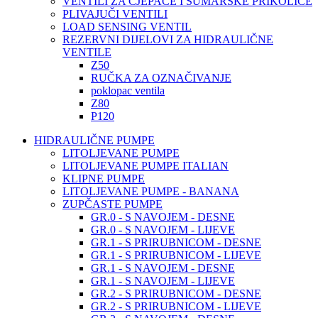
VENTILI ZA CJEPAČE I ŠUMARSKE PRIKOLICE
PLIVAJUČI VENTILI
LOAD SENSING VENTIL
REZERVNI DIJELOVI ZA HIDRAULIČNE
VENTILE
Z50
RUČKA ZA OZNAČIVANJE
poklopac ventila
Z80
P120
HIDRAULIČNE PUMPE
LITOLJEVANE PUMPE
LITOLJEVANE PUMPE ITALIAN
KLIPNE PUMPE
LITOLJEVANE PUMPE - BANANA
ZUPČASTE PUMPE
GR.0 - S NAVOJEM - DESNE
GR.0 - S NAVOJEM - LIJEVE
GR.1 - S PRIRUBNICOM - DESNE
GR.1 - S PRIRUBNICOM - LIJEVE
GR.1 - S NAVOJEM - DESNE
GR.1 - S NAVOJEM - LIJEVE
GR.2 - S PRIRUBNICOM - DESNE
GR.2 - S PRIRUBNICOM - LIJEVE