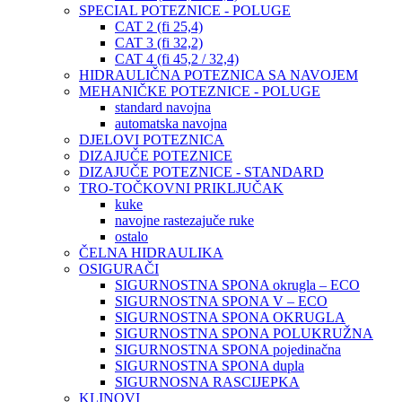
SPECIAL POTEZNICE - POLUGE
CAT 2 (fi 25,4)
CAT 3 (fi 32,2)
CAT 4 (fi 45,2 / 32,4)
HIDRAULIČNA POTEZNICA SA NAVOJEM
MEHANIČKE POTEZNICE - POLUGE
standard navojna
automatska navojna
DJELOVI POTEZNICA
DIZAJUČE POTEZNICE
DIZAJUČE POTEZNICE - STANDARD
TRO-TOČKOVNI PRIKLJUČAK
kuke
navojne rastezajuče ruke
ostalo
ČELNA HIDRAULIKA
OSIGURAČI
SIGURNOSTNA SPONA okrugla – ECO
SIGURNOSTNA SPONA V – ECO
SIGURNOSTNA SPONA OKRUGLA
SIGURNOSTNA SPONA POLUKRUŽNA
SIGURNOSTNA SPONA pojedinačna
SIGURNOSTNA SPONA dupla
SIGURNOSNA RASCIJEPKA
KLINOVI