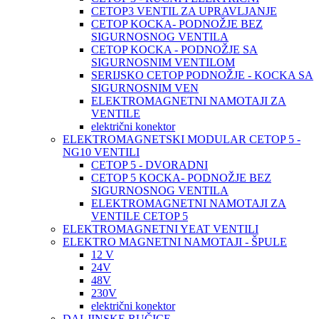
CETOP3 VENTIL ZA UPRAVLJANJE
CETOP KOCKA- PODNOŽJE BEZ
SIGURNOSNOG VENTILA
CETOP KOCKA - PODNOŽJE SA
SIGURNOSNIM VENTILOM
SERIJSKO CETOP PODNOŽJE - KOCKA SA
SIGURNOSNIM VEN
ELEKTROMAGNETNI NAMOTAJI ZA
VENTILE
električni konektor
ELEKTROMAGNETSKI MODULAR CETOP 5 -
NG10 VENTILI
CETOP 5 - DVORADNI
CETOP 5 KOCKA- PODNOŽJE BEZ
SIGURNOSNOG VENTILA
ELEKTROMAGNETNI NAMOTAJI ZA
VENTILE CETOP 5
ELEKTROMAGNETNI YEAT VENTILI
ELEKTRO MAGNETNI NAMOTAJI - ŠPULE
12 V
24V
48V
230V
električni konektor
DALJINSKE RUČICE