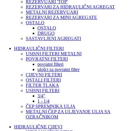
REZERVUARI 'TOP'
REZERVARI ZA HIDRAULIČNI AGREGAT
METALNI REZERVUARI
REZERVARI ZA MINI AGREGATE
OSTALO
OSTALO
DRUGO
SASTAVLJENI AGREGATI
HIDRAULIČNI FILTERI
USISNI FILTERI METALNI
POVRATNI FILTERI
povratni filteri
ulošci za povratni filter
CIJEVNI FILTERI
OSTALI FILTERI
FILTER TLAKA
USISNI FILTERI
3/4"
1 - 1/4
ČEP SPREMNIKA ULJA
METALNI ČEP ZA ULJEVANJE ULJA SA
OZRAČNIKOM
HIDRAULIČNE CIJEVI