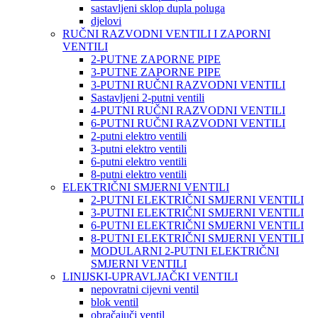
sastavljeni sklop dupla poluga
djelovi
RUČNI RAZVODNI VENTILI I ZAPORNI
VENTILI
2-PUTNE ZAPORNE PIPE
3-PUTNE ZAPORNE PIPE
3-PUTNI RUČNI RAZVODNI VENTILI
Sastavljeni 2-putni ventili
4-PUTNI RUČNI RAZVODNI VENTILI
6-PUTNI RUČNI RAZVODNI VENTILI
2-putni elektro ventili
3-putni elektro ventili
6-putni elektro ventili
8-putni elektro ventili
ELEKTRIČNI SMJERNI VENTILI
2-PUTNI ELEKTRIČNI SMJERNI VENTILI
3-PUTNI ELEKTRIČNI SMJERNI VENTILI
6-PUTNI ELEKTRIČNI SMJERNI VENTILI
8-PUTNI ELEKTRIČNI SMJERNI VENTILI
MODULARNI 2-PUTNI ELEKTRIČNI
SMJERNI VENTILI
LINIJSKI-UPRAVLJAČKI VENTILI
nepovratni cijevni ventil
blok ventil
obračajuči ventil