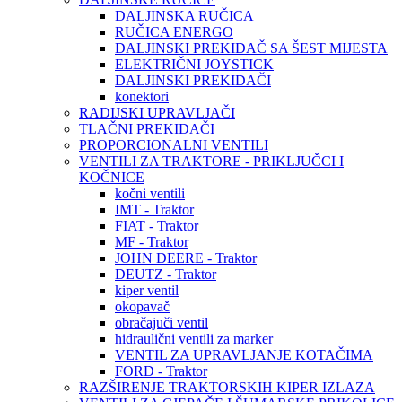
DALJINSKA RUČICA
RUČICA ENERGO
DALJINSKI PREKIDAČ SA ŠEST MIJESTA
ELEKTRIČNI JOYSTICK
DALJINSKI PREKIDAČI
konektori
RADIJSKI UPRAVLJAČI
TLAČNI PREKIDAČI
PROPORCIONALNI VENTILI
VENTILI ZA TRAKTORE - PRIKLJUČCI I
KOČNICE
kočni ventili
IMT - Traktor
FIAT - Traktor
MF - Traktor
JOHN DEERE - Traktor
DEUTZ - Traktor
kiper ventil
okopavač
obračajuči ventil
hidraulični ventili za marker
VENTIL ZA UPRAVLJANJE KOTAČIMA
FORD - Traktor
RAZŠIRENJE TRAKTORSKIH KIPER IZLAZA