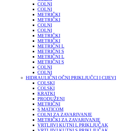
COLNI
COLNI
METRIČKI
METRIČKI
COLNI
COLNI
METRIČKI
METRIČKI
METRIČNI L
METRIČNI S
METRIČNI L
METRIČNI S
COLNI
COLNI
HIDRAULIČNI OČNI PRIKLJUČCI I CIJEVI
COLSKI
COLSKI
KRATKI
PRODUŽENI
METRIČNI
S MATICOM
COLNI ZA ZAVARIVANJE
METRIČKI ZA ZAVARIVANJE
VRTLJIVI KUTNI L PRIKLJUČAK
VRTLJIVI KUTNI S PRIKLJUČAK