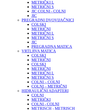
METRIČKI L
METRIČNI S
JIC COLNI - COLNI
JIC
PREGRADNI DVOVIJAČNICI
COLSKI
METRIČNI
METRIČNI L
METRIČNI S
JIC
PREGRADNA MATICA
VRTLJIVA MATICA
COLSKI
METRIČNI
COLSKI
METRIČNI
METRIČNI L
METRIČNI S
COLNI – COLNI
COLNI – METRIČNI
HIDRAULIČNI ADAPTERI
COLNI
METRIČKI
COLNI - COLNI
METRISCH - METRISCH