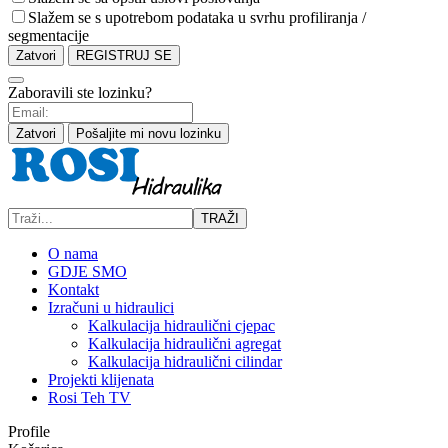
Slažem se s upotrebom podataka u svrhu profiliranja /
segmentacije
Zatvori
REGISTRUJ SE
Zaboravili ste lozinku?
Zatvori
Pošaljite mi novu lozinku
TRAŽI
O nama
GDJE SMO
Kontakt
Izračuni u hidraulici
Kalkulacija hidraulični cjepac
Kalkulacija hidraulični agregat
Kalkulacija hidraulični cilindar
Projekti klijenata
Rosi Teh TV
Profile