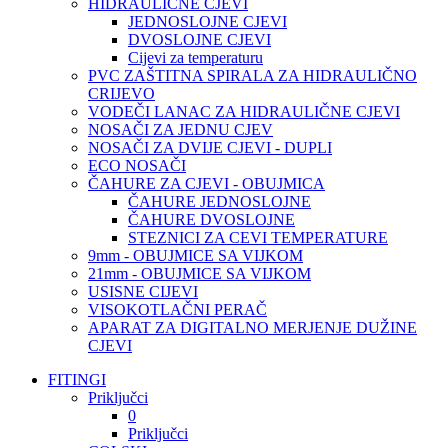
HIDRAULIČNE CJEVI
JEDNOSLOJNE CJEVI
DVOSLOJNE CJEVI
Cijevi za temperaturu
PVC ZAŠTITNA SPIRALA ZA HIDRAULIČNO
CRIJEVO
VODEČI LANAC ZA HIDRAULIČNE CJEVI
NOSAČI ZA JEDNU CJEV
NOSAČI ZA DVIJE CJEVI - DUPLI
ECO NOSAČI
ČAHURE ZA CJEVI - OBUJMICA
ČAHURE JEDNOSLOJNE
ČAHURE DVOSLOJNE
STEZNICI ZA CEVI TEMPERATURE
9mm - OBUJMICE SA VIJKOM
21mm - OBUJMICE SA VIJKOM
USISNE CIJEVI
VISOKOTLAČNI PERAČ
APARAT ZA DIGITALNO MERJENJE DUŽINE
CJEVI
FITINGI
Priključci
0
Priključci