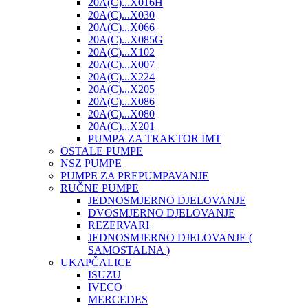
20A(C)...X016H
20A(C)...X030
20A(C)...X066
20A(C)...X085G
20A(C)...X102
20A(C)...X007
20A(C)...X224
20A(C)...X205
20A(C)...X086
20A(C)...X080
20A(C)...X201
PUMPA ZA TRAKTOR IMT
OSTALE PUMPE
NSZ PUMPE
PUMPE ZA PREPUMPAVANJE
RUČNE PUMPE
JEDNOSMJERNO DJELOVANJE
DVOSMJERNO DJELOVANJE
REZERVARI
JEDNOSMJERNO DJELOVANJE (
SAMOSTALNA )
UKAPČALICE
ISUZU
IVECO
MERCEDES