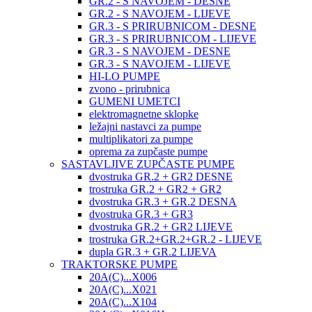
GR.2 - S NAVOJEM - DESNE
GR.2 - S NAVOJEM - LIJEVE
GR.3 - S PRIRUBNICOM - DESNE
GR.3 - S PRIRUBNICOM - LIJEVE
GR.3 - S NAVOJEM - DESNE
GR.3 - S NAVOJEM - LIJEVE
HI-LO PUMPE
zvono - prirubnica
GUMENI UMETCI
elektromagnetne sklopke
ležajni nastavci za pumpe
multiplikatori za pumpe
oprema za zupčaste pumpe
SASTAVLJIVE ZUPČASTE PUMPE
dvostruka GR.2 + GR2 DESNE
trostruka GR.2 + GR2 + GR2
dvostruka GR.3 + GR.2 DESNA
dvostruka GR.3 + GR3
dvostruka GR.2 + GR2 LIJEVE
trostruka GR.2+GR.2+GR.2 - LIJEVE
dupla GR.3 + GR.2 LIJEVA
TRAKTORSKE PUMPE
20A(C)...X006
20A(C)...X021
20A(C)...X104