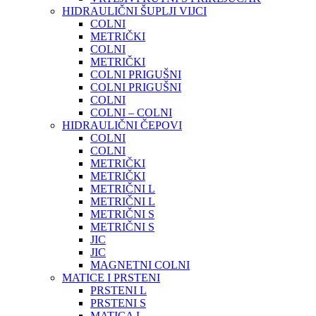
HIDRAULIČNI ŠUPLJI VIJCI
COLNI
METRIČKI
COLNI
METRIČKI
COLNI PRIGUŠNI
COLNI PRIGUŠNI
COLNI
COLNI – COLNI
HIDRAULIČNI ČEPOVI
COLNI
COLNI
METRIČKI
METRIČKI
METRIČNI L
METRIČNI L
METRIČNI S
METRIČNI S
JIC
JIC
MAGNETNI COLNI
MATICE I PRSTENI
PRSTENI L
PRSTENI S
MATICA L