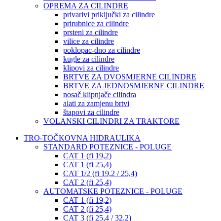
OPREMA ZA CILINDRE
privarivi priključki za cilindre
prirubnice za cilindre
prsteni za cilindre
vilice za cilindre
poklopac-dno za cilindre
kugle za cilindre
klipovi za cilindre
BRTVE ZA DVOSMJERNE CILINDRE
BRTVE ZA JEDNOSMJERNE CILINDRE
nosač klipnjače cilindra
alati za zamjenu brtvi
štapovi za cilindre
VOLANSKI CILINDRI ZA TRAKTORE
TRO-TOČKOVNA HIDRAULIKA
STANDARD POTEZNICE - POLUGE
CAT 1 (fi 19,2)
CAT 1 (fi 25,4)
CAT 1/2 (fi 19,2 / 25,4)
CAT 2 (fi 25,4)
AUTOMATSKE POTEZNICE - POLUGE
CAT 1 (fi 19,2)
CAT 2 (fi 25,4)
CAT 3 (fi 25,4 / 32,2)