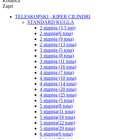
Košarica
Zapri
TELESKOPSKI - KIPER CILINDRI
STANDARD KUGLA
2 stupnja (3,5 ton)
2 stupnja(6 tona)
2 stupnja (9 tona)
2 stupnja (13 tona)
3 stupnja (5 tona)
3 stupnja (8 tona)
3 stupnja (11 tona)
3 stupnja (16 tona)
4 stupnja (7 tona)
4 stupnja (10 tona)
4 stupnja (14 tona)
4 stupnja (20 tona)
4 stupnja (25 tona)
5 stupnja (5 tona)
5 stupnja(8 tona)
5 stupnja(11 tona)
5 stupnja(16 tona)
5 stupnja(22 tone)
5 stupnja(29 tona)
6 stupnja(6 tona)