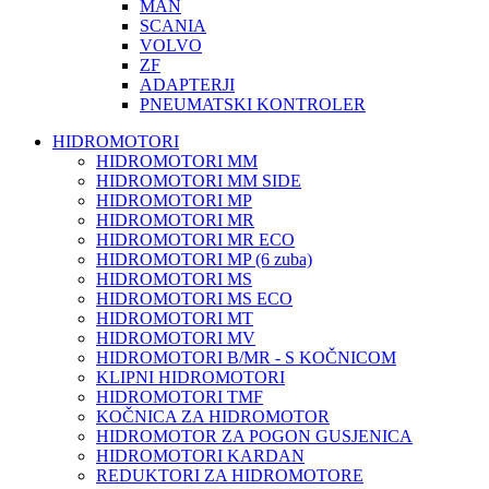
MAN
SCANIA
VOLVO
ZF
ADAPTERJI
PNEUMATSKI KONTROLER
HIDROMOTORI
HIDROMOTORI MM
HIDROMOTORI MM SIDE
HIDROMOTORI MP
HIDROMOTORI MR
HIDROMOTORI MR ECO
HIDROMOTORI MP (6 zuba)
HIDROMOTORI MS
HIDROMOTORI MS ECO
HIDROMOTORI MT
HIDROMOTORI MV
HIDROMOTORI B/MR - S KOČNICOM
KLIPNI HIDROMOTORI
HIDROMOTORI TMF
KOČNICA ZA HIDROMOTOR
HIDROMOTOR ZA POGON GUSJENICA
HIDROMOTORI KARDAN
REDUKTORI ZA HIDROMOTORE