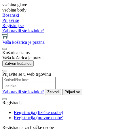
vsebina glave
vsebina body
Bosanski
Prijavi se
Registruj se
Zaboravili ste lozinku?
Vaša košarica je prazna
Košarica status
Vaša košarica je prazna
Zatvori košaricu
Prijavite se u web trgovinu
Zaboravili ste lozinku?
Zatvori
Prijavi se
Registracija
Registracija (fizičke osobe)
Registracija (pravne osobe)
Registracija za fizičke osobe