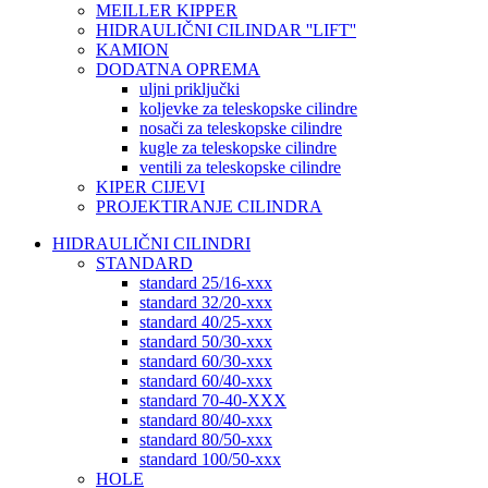
MEILLER KIPPER
HIDRAULIČNI CILINDAR ''LIFT''
KAMION
DODATNA OPREMA
uljni priključki
koljevke za teleskopske cilindre
nosači za teleskopske cilindre
kugle za teleskopske cilindre
ventili za teleskopske cilindre
KIPER CIJEVI
PROJEKTIRANJE CILINDRA
HIDRAULIČNI CILINDRI
STANDARD
standard 25/16-xxx
standard 32/20-xxx
standard 40/25-xxx
standard 50/30-xxx
standard 60/30-xxx
standard 60/40-xxx
standard 70-40-XXX
standard 80/40-xxx
standard 80/50-xxx
standard 100/50-xxx
HOLE