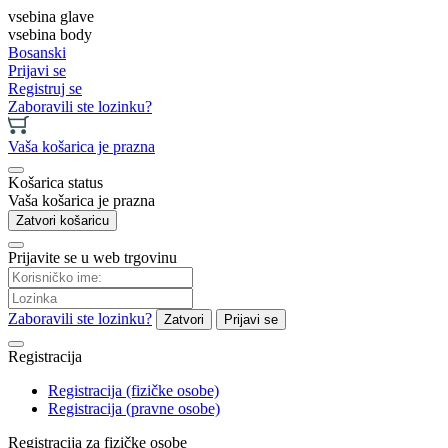
vsebina glave
vsebina body
Bosanski
Prijavi se
Registruj se
Zaboravili ste lozinku?
Vaša košarica je prazna
Košarica status
Vaša košarica je prazna
Zatvori košaricu
Prijavite se u web trgovinu
Zaboravili ste lozinku?
Zatvori
Prijavi se
Registracija
Registracija (fizičke osobe)
Registracija (pravne osobe)
Registracija za fizičke osobe