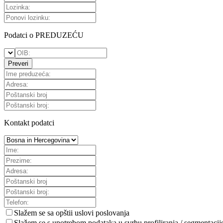
Podatci o PREDUZEĆU
Preveri
Kontakt podatci
Slažem se sa
opštii uslovi poslovanja
Slažem se s upotrebom podataka u svrhu profiliranja / segmentacij