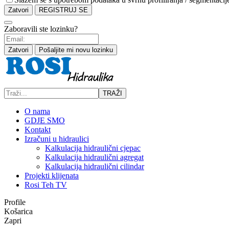
Zatvori
REGISTRUJ SE
Zaboravili ste lozinku?
Zatvori
Pošaljite mi novu lozinku
TRAŽI
O nama
GDJE SMO
Kontakt
Izračuni u hidraulici
Kalkulacija hidraulični cjepac
Kalkulacija hidraulični agregat
Kalkulacija hidraulični cilindar
Projekti klijenata
Rosi Teh TV
Profile
Košarica
Zapri