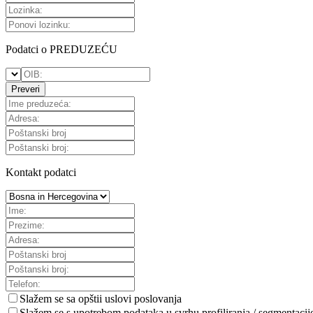
Podatci o PREDUZEĆU
Preveri
Kontakt podatci
Slažem se sa
opštii uslovi poslovanja
Slažem se s upotrebom podataka u svrhu profiliranja / segmentacij