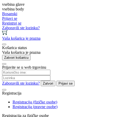
vsebina glave
vsebina body
Bosanski
Prijavi se
Registruj se
Zaboravili ste lozinku?
Vaša košarica je prazna
Košarica status
Vaša košarica je prazna
Zatvori košaricu
Prijavite se u web trgovinu
Zaboravili ste lozinku?
Zatvori
Prijavi se
Registracija
Registracija (fizičke osobe)
Registracija (pravne osobe)
Registracija za fizičke osobe