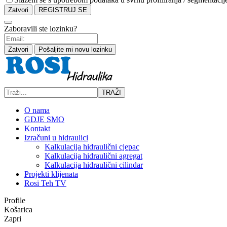
Zatvori
REGISTRUJ SE
Zaboravili ste lozinku?
Zatvori
Pošaljite mi novu lozinku
TRAŽI
O nama
GDJE SMO
Kontakt
Izračuni u hidraulici
Kalkulacija hidraulični cjepac
Kalkulacija hidraulični agregat
Kalkulacija hidraulični cilindar
Projekti klijenata
Rosi Teh TV
Profile
Košarica
Zapri