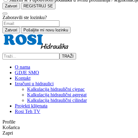
Zatvori
REGISTRUJ SE
Zaboravili ste lozinku?
Zatvori
Pošaljite mi novu lozinku
TRAŽI
O nama
GDJE SMO
Kontakt
Izračuni u hidraulici
Kalkulacija hidraulični cjepac
Kalkulacija hidraulični agregat
Kalkulacija hidraulični cilindar
Projekti klijenata
Rosi Teh TV
Profile
Košarica
Zapri