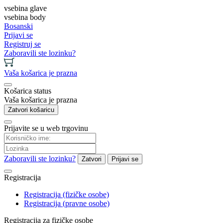
vsebina glave
vsebina body
Bosanski
Prijavi se
Registruj se
Zaboravili ste lozinku?
Vaša košarica je prazna
Košarica status
Vaša košarica je prazna
Zatvori košaricu
Prijavite se u web trgovinu
Zaboravili ste lozinku?
Zatvori
Prijavi se
Registracija
Registracija (fizičke osobe)
Registracija (pravne osobe)
Registracija za fizičke osobe