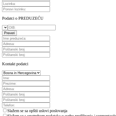
Podatci o PREDUZEĆU
Preveri
Kontakt podatci
Slažem se sa
opštii uslovi poslovanja
Slažem se s upotrebom podataka u svrhu profiliranja / segmentacij