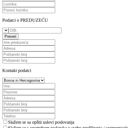
Podatci o PREDUZEĆU
Preveri
Kontakt podatci
Slažem se sa
opštii uslovi poslovanja
Slažem se s upotrebom podataka u svrhu profiliranja / segmentacij