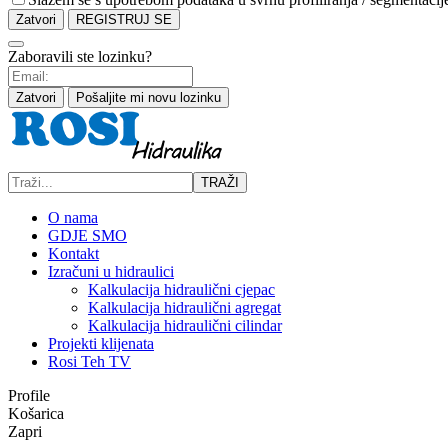
Zatvori
REGISTRUJ SE
Zaboravili ste lozinku?
Zatvori
Pošaljite mi novu lozinku
TRAŽI
O nama
GDJE SMO
Kontakt
Izračuni u hidraulici
Kalkulacija hidraulični cjepac
Kalkulacija hidraulični agregat
Kalkulacija hidraulični cilindar
Projekti klijenata
Rosi Teh TV
Profile
Košarica
Zapri