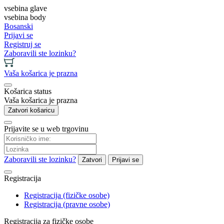
vsebina glave
vsebina body
Bosanski
Prijavi se
Registruj se
Zaboravili ste lozinku?
Vaša košarica je prazna
Košarica status
Vaša košarica je prazna
Zatvori košaricu
Prijavite se u web trgovinu
Zaboravili ste lozinku?
Zatvori
Prijavi se
Registracija
Registracija (fizičke osobe)
Registracija (pravne osobe)
Registracija za fizičke osobe