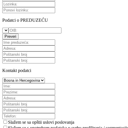
Podatci o PREDUZEĆU
Preveri
Kontakt podatci
Slažem se sa
opštii uslovi poslovanja
Slažem se s upotrebom podataka u svrhu profiliranja / segmentacij