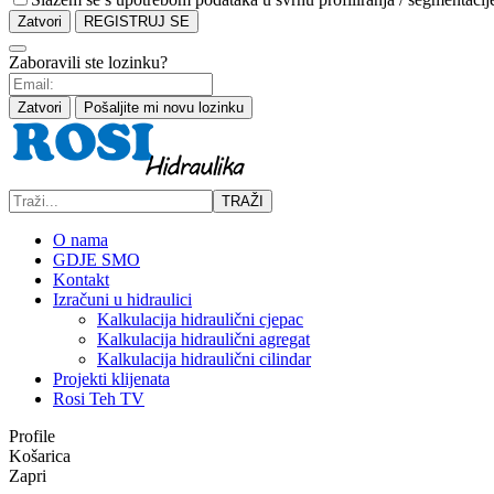
Zatvori
REGISTRUJ SE
Zaboravili ste lozinku?
Zatvori
Pošaljite mi novu lozinku
TRAŽI
O nama
GDJE SMO
Kontakt
Izračuni u hidraulici
Kalkulacija hidraulični cjepac
Kalkulacija hidraulični agregat
Kalkulacija hidraulični cilindar
Projekti klijenata
Rosi Teh TV
Profile
Košarica
Zapri