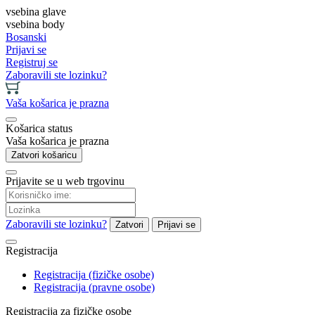
vsebina glave
vsebina body
Bosanski
Prijavi se
Registruj se
Zaboravili ste lozinku?
Vaša košarica je prazna
Košarica status
Vaša košarica je prazna
Zatvori košaricu
Prijavite se u web trgovinu
Zaboravili ste lozinku?
Zatvori
Prijavi se
Registracija
Registracija (fizičke osobe)
Registracija (pravne osobe)
Registracija za fizičke osobe