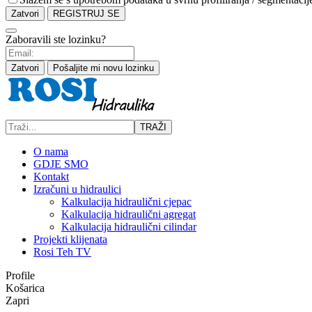
Zatvori
REGISTRUJ SE
Zaboravili ste lozinku?
Zatvori
Pošaljite mi novu lozinku
TRAŽI
O nama
GDJE SMO
Kontakt
Izračuni u hidraulici
Kalkulacija hidraulični cjepac
Kalkulacija hidraulični agregat
Kalkulacija hidraulični cilindar
Projekti klijenata
Rosi Teh TV
Profile
Košarica
Zapri