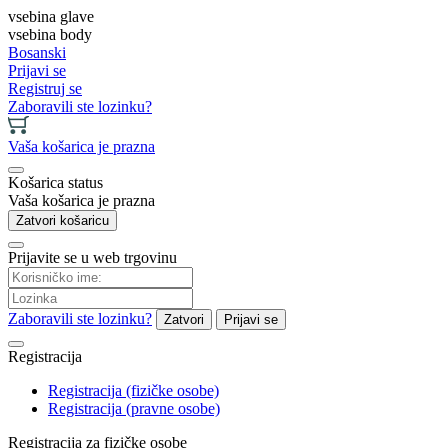
vsebina glave
vsebina body
Bosanski
Prijavi se
Registruj se
Zaboravili ste lozinku?
Vaša košarica je prazna
Košarica status
Vaša košarica je prazna
Zatvori košaricu
Prijavite se u web trgovinu
Zaboravili ste lozinku?
Zatvori
Prijavi se
Registracija
Registracija (fizičke osobe)
Registracija (pravne osobe)
Registracija za fizičke osobe