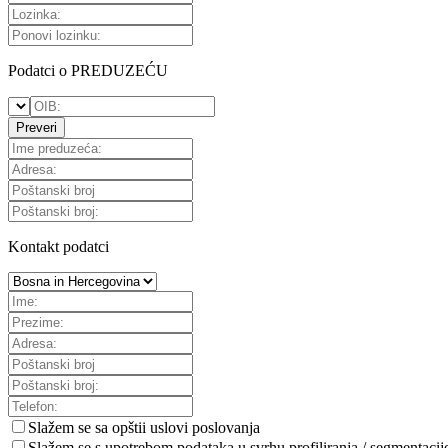
Podatci o PREDUZEĆU
Preveri
Kontakt podatci
Slažem se sa
opštii uslovi poslovanja
Slažem se s upotrebom podataka u svrhu profiliranja / segmentacij