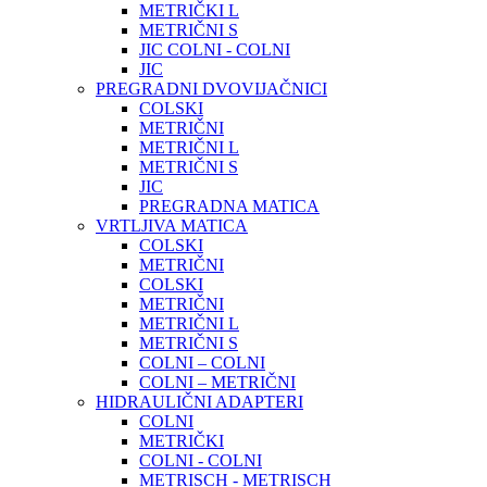
METRIČKI L
METRIČNI S
JIC COLNI - COLNI
JIC
PREGRADNI DVOVIJAČNICI
COLSKI
METRIČNI
METRIČNI L
METRIČNI S
JIC
PREGRADNA MATICA
VRTLJIVA MATICA
COLSKI
METRIČNI
COLSKI
METRIČNI
METRIČNI L
METRIČNI S
COLNI – COLNI
COLNI – METRIČNI
HIDRAULIČNI ADAPTERI
COLNI
METRIČKI
COLNI - COLNI
METRISCH - METRISCH