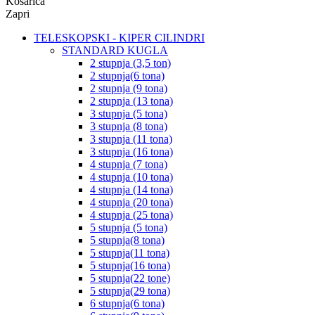
Košarica
Zapri
TELESKOPSKI - KIPER CILINDRI
STANDARD KUGLA
2 stupnja (3,5 ton)
2 stupnja(6 tona)
2 stupnja (9 tona)
2 stupnja (13 tona)
3 stupnja (5 tona)
3 stupnja (8 tona)
3 stupnja (11 tona)
3 stupnja (16 tona)
4 stupnja (7 tona)
4 stupnja (10 tona)
4 stupnja (14 tona)
4 stupnja (20 tona)
4 stupnja (25 tona)
5 stupnja (5 tona)
5 stupnja(8 tona)
5 stupnja(11 tona)
5 stupnja(16 tona)
5 stupnja(22 tone)
5 stupnja(29 tona)
6 stupnja(6 tona)