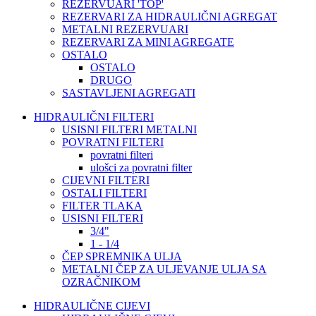
REZERVUARI 'TOP'
REZERVARI ZA HIDRAULIČNI AGREGAT
METALNI REZERVUARI
REZERVARI ZA MINI AGREGATE
OSTALO
OSTALO
DRUGO
SASTAVLJENI AGREGATI
HIDRAULIČNI FILTERI
USISNI FILTERI METALNI
POVRATNI FILTERI
povratni filteri
ulošci za povratni filter
CIJEVNI FILTERI
OSTALI FILTERI
FILTER TLAKA
USISNI FILTERI
3/4"
1 - 1/4
ČEP SPREMNIKA ULJA
METALNI ČEP ZA ULJEVANJE ULJA SA
OZRAČNIKOM
HIDRAULIČNE CIJEVI