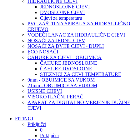
HIDRAULIČNE CJEVI
JEDNOSLOJNE CJEVI
DVOSLOJNE CJEVI
Cijevi za temperaturu
PVC ZAŠTITNA SPIRALA ZA HIDRAULIČNO
CRIJEVO
VODEČI LANAC ZA HIDRAULIČNE CJEVI
NOSAČI ZA JEDNU CJEV
NOSAČI ZA DVIJE CJEVI - DUPLI
ECO NOSAČI
ČAHURE ZA CJEVI - OBUJMICA
ČAHURE JEDNOSLOJNE
ČAHURE DVOSLOJNE
STEZNICI ZA CEVI TEMPERATURE
9mm - OBUJMICE SA VIJKOM
21mm - OBUJMICE SA VIJKOM
USISNE CIJEVI
VISOKOTLAČNI PERAČ
APARAT ZA DIGITALNO MERJENJE DUŽINE
CJEVI
FITINGI
Priključci
0
Priključci