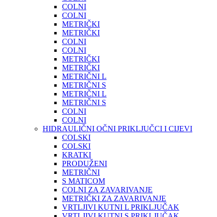
COLNI
COLNI
METRIČKI
METRIČKI
COLNI
COLNI
METRIČKI
METRIČKI
METRIČNI L
METRIČNI S
METRIČNI L
METRIČNI S
COLNI
COLNI
HIDRAULIČNI OČNI PRIKLJUČCI I CIJEVI
COLSKI
COLSKI
KRATKI
PRODUŽENI
METRIČNI
S MATICOM
COLNI ZA ZAVARIVANJE
METRIČKI ZA ZAVARIVANJE
VRTLJIVI KUTNI L PRIKLJUČAK
VRTLJIVI KUTNI S PRIKLJUČAK