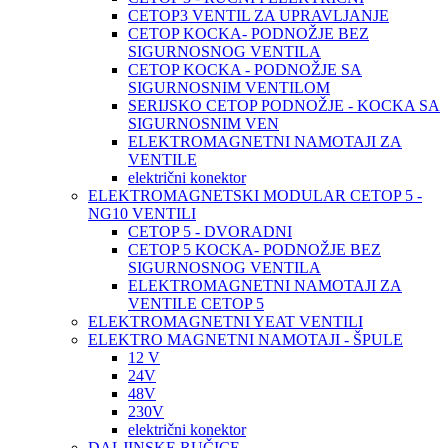
CETOP3 VENTIL ZA UPRAVLJANJE
CETOP KOCKA- PODNOŽJE BEZ
SIGURNOSNOG VENTILA
CETOP KOCKA - PODNOŽJE SA
SIGURNOSNIM VENTILOM
SERIJSKO CETOP PODNOŽJE - KOCKA SA
SIGURNOSNIM VEN
ELEKTROMAGNETNI NAMOTAJI ZA
VENTILE
električni konektor
ELEKTROMAGNETSKI MODULAR CETOP 5 -
NG10 VENTILI
CETOP 5 - DVORADNI
CETOP 5 KOCKA- PODNOŽJE BEZ
SIGURNOSNOG VENTILA
ELEKTROMAGNETNI NAMOTAJI ZA
VENTILE CETOP 5
ELEKTROMAGNETNI YEAT VENTILI
ELEKTRO MAGNETNI NAMOTAJI - ŠPULE
12 V
24V
48V
230V
električni konektor
DALJINSKE RUČICE