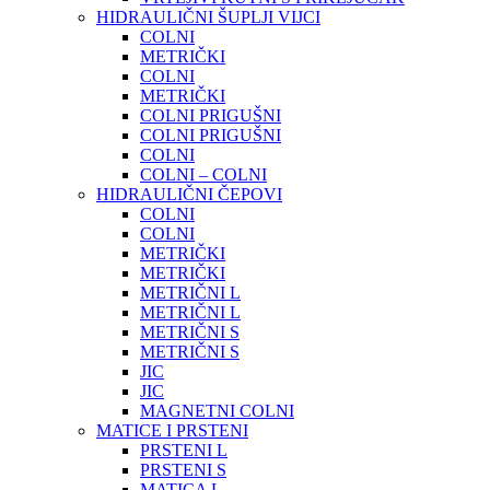
HIDRAULIČNI ŠUPLJI VIJCI
COLNI
METRIČKI
COLNI
METRIČKI
COLNI PRIGUŠNI
COLNI PRIGUŠNI
COLNI
COLNI – COLNI
HIDRAULIČNI ČEPOVI
COLNI
COLNI
METRIČKI
METRIČKI
METRIČNI L
METRIČNI L
METRIČNI S
METRIČNI S
JIC
JIC
MAGNETNI COLNI
MATICE I PRSTENI
PRSTENI L
PRSTENI S
MATICA L