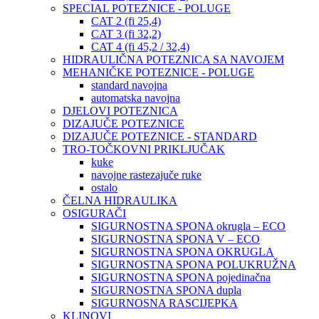
SPECIAL POTEZNICE - POLUGE
CAT 2 (fi 25,4)
CAT 3 (fi 32,2)
CAT 4 (fi 45,2 / 32,4)
HIDRAULIČNA POTEZNICA SA NAVOJEM
MEHANIČKE POTEZNICE - POLUGE
standard navojna
automatska navojna
DJELOVI POTEZNICA
DIZAJUČE POTEZNICE
DIZAJUČE POTEZNICE - STANDARD
TRO-TOČKOVNI PRIKLJUČAK
kuke
navojne rastezajuče ruke
ostalo
ČELNA HIDRAULIKA
OSIGURAČI
SIGURNOSTNA SPONA okrugla – ECO
SIGURNOSTNA SPONA V – ECO
SIGURNOSTNA SPONA OKRUGLA
SIGURNOSTNA SPONA POLUKRUŽNA
SIGURNOSTNA SPONA pojedinačna
SIGURNOSTNA SPONA dupla
SIGURNOSNA RASCIJEPKA
KLINOVI