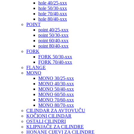
hole 40/25-xxx
hole 50/30-xxx
hole 70/40-xxx
hole 80/40-xxx
POINT
point 40/25-xxx
point 50/30-xxx
point 60/40-xxx
point 80/40-xxx
FORK
FORK 50/30-xxx
FORK 70/40-xxx
FLANGE
MONO
MONO 30/25-xxx
MONO 40/30-xxx
MONO 50/40-xxx
MONO 60/50-xxx
MONO 70/60-xxx
MONO 80/70-xxx
CILINDAR ZA AVTOVUČU
KOČIONI CILINDAR
OSTALI CILINDRI
KLIPNJAČE ZA CILINDRE
HONANE CIJEVI ZA CILINDRE