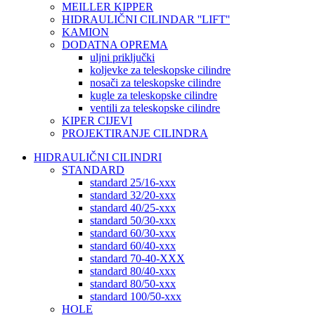
MEILLER KIPPER
HIDRAULIČNI CILINDAR ''LIFT''
KAMION
DODATNA OPREMA
uljni priključki
koljevke za teleskopske cilindre
nosači za teleskopske cilindre
kugle za teleskopske cilindre
ventili za teleskopske cilindre
KIPER CIJEVI
PROJEKTIRANJE CILINDRA
HIDRAULIČNI CILINDRI
STANDARD
standard 25/16-xxx
standard 32/20-xxx
standard 40/25-xxx
standard 50/30-xxx
standard 60/30-xxx
standard 60/40-xxx
standard 70-40-XXX
standard 80/40-xxx
standard 80/50-xxx
standard 100/50-xxx
HOLE