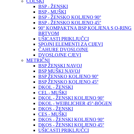
COLSKI
BSP - ŽENSKI
BSP - MUŠKI
BSP - ŽENSKO KOLJENO 90°
BSP - ŽENSKO KOLJENO 45°
90° KOMPAKTNA BSP KOLJENA S O-RING
BRTVOM
UŠICASTI PRIKLJUČCI
SPOJNI ELEMENTI ZA CIJEVI
ČAHURE DVOSLOJNE
DVOSLOJNE CJEVI
METRIČNI
BSP ŽENSKI NAVOJ
BSP MUŠKI NAVOJ
BSP ŽENSKO KOLJENO 90°
BSP ŽENSKO KOLJENO 45°
DKOL - ŽENSKI
CEL - MUŠKI
DKOL - ŽENSKI KOLJENO 90°
DKOL - WEIBLICHER 45°-BÖGEN
DKOS - ŽENSKI
CES - MUŠKI
DKOS - ŽENSKI KOLJENO 90°
DKOS - ŽENSKI KOLJENO 45°
UŠICASTI PRIKLJUČCI