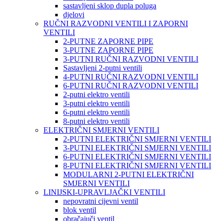
sastavljeni sklop dupla poluga
djelovi
RUČNI RAZVODNI VENTILI I ZAPORNI
VENTILI
2-PUTNE ZAPORNE PIPE
3-PUTNE ZAPORNE PIPE
3-PUTNI RUČNI RAZVODNI VENTILI
Sastavljeni 2-putni ventili
4-PUTNI RUČNI RAZVODNI VENTILI
6-PUTNI RUČNI RAZVODNI VENTILI
2-putni elektro ventili
3-putni elektro ventili
6-putni elektro ventili
8-putni elektro ventili
ELEKTRIČNI SMJERNI VENTILI
2-PUTNI ELEKTRIČNI SMJERNI VENTILI
3-PUTNI ELEKTRIČNI SMJERNI VENTILI
6-PUTNI ELEKTRIČNI SMJERNI VENTILI
8-PUTNI ELEKTRIČNI SMJERNI VENTILI
MODULARNI 2-PUTNI ELEKTRIČNI
SMJERNI VENTILI
LINIJSKI-UPRAVLJAČKI VENTILI
nepovratni cijevni ventil
blok ventil
obračajuči ventil