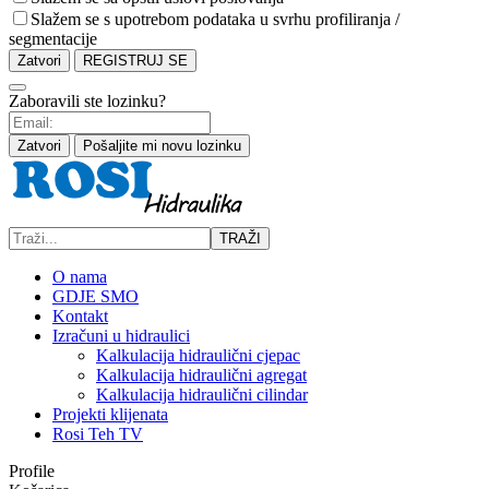
Slažem se s upotrebom podataka u svrhu profiliranja /
segmentacije
Zatvori
REGISTRUJ SE
Zaboravili ste lozinku?
Zatvori
Pošaljite mi novu lozinku
TRAŽI
O nama
GDJE SMO
Kontakt
Izračuni u hidraulici
Kalkulacija hidraulični cjepac
Kalkulacija hidraulični agregat
Kalkulacija hidraulični cilindar
Projekti klijenata
Rosi Teh TV
Profile