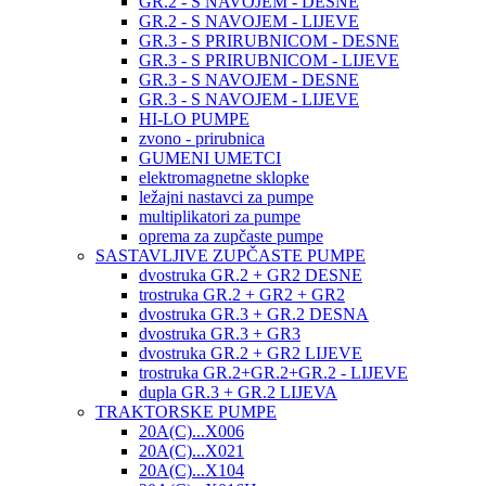
GR.2 - S NAVOJEM - DESNE
GR.2 - S NAVOJEM - LIJEVE
GR.3 - S PRIRUBNICOM - DESNE
GR.3 - S PRIRUBNICOM - LIJEVE
GR.3 - S NAVOJEM - DESNE
GR.3 - S NAVOJEM - LIJEVE
HI-LO PUMPE
zvono - prirubnica
GUMENI UMETCI
elektromagnetne sklopke
ležajni nastavci za pumpe
multiplikatori za pumpe
oprema za zupčaste pumpe
SASTAVLJIVE ZUPČASTE PUMPE
dvostruka GR.2 + GR2 DESNE
trostruka GR.2 + GR2 + GR2
dvostruka GR.3 + GR.2 DESNA
dvostruka GR.3 + GR3
dvostruka GR.2 + GR2 LIJEVE
trostruka GR.2+GR.2+GR.2 - LIJEVE
dupla GR.3 + GR.2 LIJEVA
TRAKTORSKE PUMPE
20A(C)...X006
20A(C)...X021
20A(C)...X104