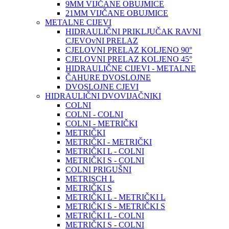
9MM VIJČANE OBUJMICE
21MM VIJČANE OBUJMICE
METALNE CIJEVI
HIDRAULIČNI PRIKLJUČAK RAVNI
CJEVOvNI PRELAZ
CJELOVNI PRELAZ KOLJENO 90°
CJELOVNI PRELAZ KOLJENO 45°
HIDRAULIČNE CIJEVI - METALNE
ČAHURE DVOSLOJNE
DVOSLOJNE CJEVI
HIDRAULIČNI DVOVIJAČNIKI
COLNI
COLNI - COLNI
COLNI - METRIČKI
METRIČKI
METRIČKI - METRIČKI
METRIČKI L - COLNI
METRIČKI S - COLNI
COLNI PRIGUŠNI
METRISCH L
METRIČKI S
METRIČKI L - METRIČKI L
METRIČKI S - METRIČKI S
METRIČKI L - COLNI
METRIČKI S - COLNI