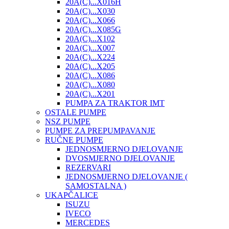
20A(C)...X016H
20A(C)...X030
20A(C)...X066
20A(C)...X085G
20A(C)...X102
20A(C)...X007
20A(C)...X224
20A(C)...X205
20A(C)...X086
20A(C)...X080
20A(C)...X201
PUMPA ZA TRAKTOR IMT
OSTALE PUMPE
NSZ PUMPE
PUMPE ZA PREPUMPAVANJE
RUČNE PUMPE
JEDNOSMJERNO DJELOVANJE
DVOSMJERNO DJELOVANJE
REZERVARI
JEDNOSMJERNO DJELOVANJE (
SAMOSTALNA )
UKAPČALICE
ISUZU
IVECO
MERCEDES