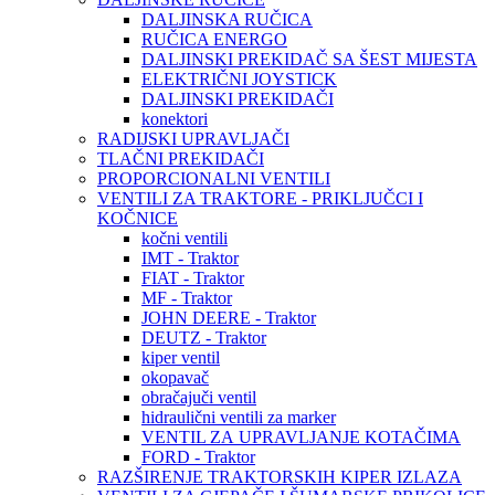
DALJINSKA RUČICA
RUČICA ENERGO
DALJINSKI PREKIDAČ SA ŠEST MIJESTA
ELEKTRIČNI JOYSTICK
DALJINSKI PREKIDAČI
konektori
RADIJSKI UPRAVLJAČI
TLAČNI PREKIDAČI
PROPORCIONALNI VENTILI
VENTILI ZA TRAKTORE - PRIKLJUČCI I
KOČNICE
kočni ventili
IMT - Traktor
FIAT - Traktor
MF - Traktor
JOHN DEERE - Traktor
DEUTZ - Traktor
kiper ventil
okopavač
obračajuči ventil
hidraulični ventili za marker
VENTIL ZA UPRAVLJANJE KOTAČIMA
FORD - Traktor
RAZŠIRENJE TRAKTORSKIH KIPER IZLAZA