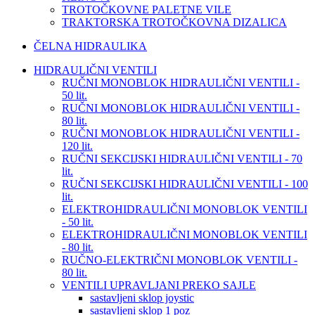
TROTOČKOVNE PALETNE VILE
TRAKTORSKA TROTOČKOVNA DIZALICA
ČELNA HIDRAULIKA
HIDRAULIČNI VENTILI
RUČNI MONOBLOK HIDRAULIČNI VENTILI -
50 lit.
RUČNI MONOBLOK HIDRAULIČNI VENTILI -
80 lit.
RUČNI MONOBLOK HIDRAULIČNI VENTILI -
120 lit.
RUČNI SEKCIJSKI HIDRAULIČNI VENTILI - 70
lit.
RUČNI SEKCIJSKI HIDRAULIČNI VENTILI - 100
lit.
ELEKTROHIDRAULIČNI MONOBLOK VENTILI
- 50 lit.
ELEKTROHIDRAULIČNI MONOBLOK VENTILI
- 80 lit.
RUČNO-ELEKTRIČNI MONOBLOK VENTILI -
80 lit.
VENTILI UPRAVLJANI PREKO SAJLE
sastavljeni sklop joystic
sastavljeni sklop 1 poz