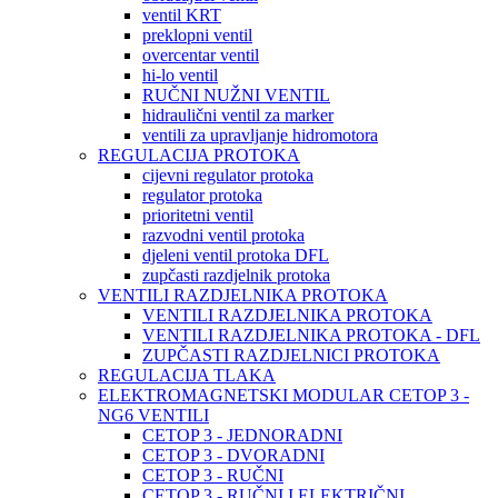
ventil KRT
preklopni ventil
overcentar ventil
hi-lo ventil
RUČNI NUŽNI VENTIL
hidraulični ventil za marker
ventili za upravljanje hidromotora
REGULACIJA PROTOKA
cijevni regulator protoka
regulator protoka
prioritetni ventil
razvodni ventil protoka
djeleni ventil protoka DFL
zupčasti razdjelnik protoka
VENTILI RAZDJELNIKA PROTOKA
VENTILI RAZDJELNIKA PROTOKA
VENTILI RAZDJELNIKA PROTOKA - DFL
ZUPČASTI RAZDJELNICI PROTOKA
REGULACIJA TLAKA
ELEKTROMAGNETSKI MODULAR CETOP 3 -
NG6 VENTILI
CETOP 3 - JEDNORADNI
CETOP 3 - DVORADNI
CETOP 3 - RUČNI
CETOP 3 - RUČNI I ELEKTRIČNI