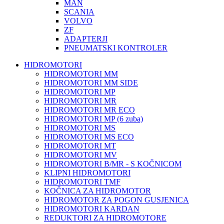
MAN
SCANIA
VOLVO
ZF
ADAPTERJI
PNEUMATSKI KONTROLER
HIDROMOTORI
HIDROMOTORI MM
HIDROMOTORI MM SIDE
HIDROMOTORI MP
HIDROMOTORI MR
HIDROMOTORI MR ECO
HIDROMOTORI MP (6 zuba)
HIDROMOTORI MS
HIDROMOTORI MS ECO
HIDROMOTORI MT
HIDROMOTORI MV
HIDROMOTORI B/MR - S KOČNICOM
KLIPNI HIDROMOTORI
HIDROMOTORI TMF
KOČNICA ZA HIDROMOTOR
HIDROMOTOR ZA POGON GUSJENICA
HIDROMOTORI KARDAN
REDUKTORI ZA HIDROMOTORE