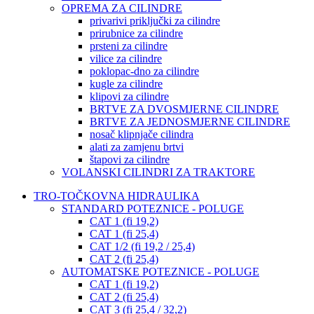
OPREMA ZA CILINDRE
privarivi priključki za cilindre
prirubnice za cilindre
prsteni za cilindre
vilice za cilindre
poklopac-dno za cilindre
kugle za cilindre
klipovi za cilindre
BRTVE ZA DVOSMJERNE CILINDRE
BRTVE ZA JEDNOSMJERNE CILINDRE
nosač klipnjače cilindra
alati za zamjenu brtvi
štapovi za cilindre
VOLANSKI CILINDRI ZA TRAKTORE
TRO-TOČKOVNA HIDRAULIKA
STANDARD POTEZNICE - POLUGE
CAT 1 (fi 19,2)
CAT 1 (fi 25,4)
CAT 1/2 (fi 19,2 / 25,4)
CAT 2 (fi 25,4)
AUTOMATSKE POTEZNICE - POLUGE
CAT 1 (fi 19,2)
CAT 2 (fi 25,4)
CAT 3 (fi 25,4 / 32,2)