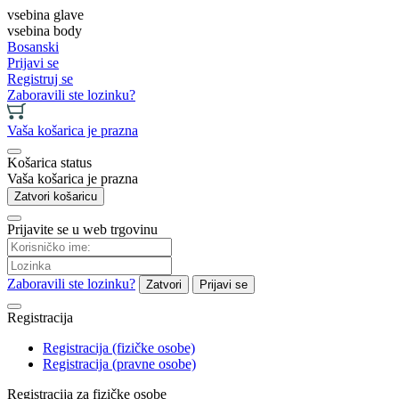
vsebina glave
vsebina body
Bosanski
Prijavi se
Registruj se
Zaboravili ste lozinku?
Vaša košarica je prazna
Košarica status
Vaša košarica je prazna
Zatvori košaricu
Prijavite se u web trgovinu
Zaboravili ste lozinku?
Zatvori
Prijavi se
Registracija
Registracija (fizičke osobe)
Registracija (pravne osobe)
Registracija za fizičke osobe