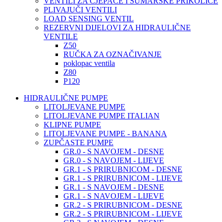
VENTILI ZA CJEPAČE I ŠUMARSKE PRIKOLICE
PLIVAJUČI VENTILI
LOAD SENSING VENTIL
REZERVNI DIJELOVI ZA HIDRAULIČNE
VENTILE
Z50
RUČKA ZA OZNAČIVANJE
poklopac ventila
Z80
P120
HIDRAULIČNE PUMPE
LITOLJEVANE PUMPE
LITOLJEVANE PUMPE ITALIAN
KLIPNE PUMPE
LITOLJEVANE PUMPE - BANANA
ZUPČASTE PUMPE
GR.0 - S NAVOJEM - DESNE
GR.0 - S NAVOJEM - LIJEVE
GR.1 - S PRIRUBNICOM - DESNE
GR.1 - S PRIRUBNICOM - LIJEVE
GR.1 - S NAVOJEM - DESNE
GR.1 - S NAVOJEM - LIJEVE
GR.2 - S PRIRUBNICOM - DESNE
GR.2 - S PRIRUBNICOM - LIJEVE