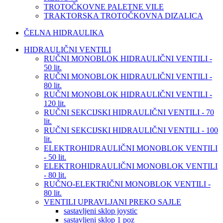
TROTOČKOVNE PALETNE VILE
TRAKTORSKA TROTOČKOVNA DIZALICA
ČELNA HIDRAULIKA
HIDRAULIČNI VENTILI
RUČNI MONOBLOK HIDRAULIČNI VENTILI -
50 lit.
RUČNI MONOBLOK HIDRAULIČNI VENTILI -
80 lit.
RUČNI MONOBLOK HIDRAULIČNI VENTILI -
120 lit.
RUČNI SEKCIJSKI HIDRAULIČNI VENTILI - 70
lit.
RUČNI SEKCIJSKI HIDRAULIČNI VENTILI - 100
lit.
ELEKTROHIDRAULIČNI MONOBLOK VENTILI
- 50 lit.
ELEKTROHIDRAULIČNI MONOBLOK VENTILI
- 80 lit.
RUČNO-ELEKTRIČNI MONOBLOK VENTILI -
80 lit.
VENTILI UPRAVLJANI PREKO SAJLE
sastavljeni sklop joystic
sastavljeni sklop 1 poz