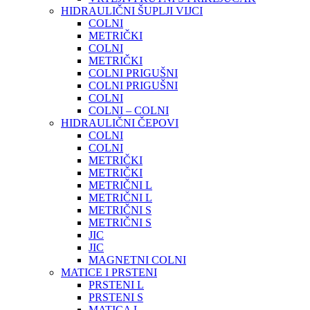
HIDRAULIČNI ŠUPLJI VIJCI
COLNI
METRIČKI
COLNI
METRIČKI
COLNI PRIGUŠNI
COLNI PRIGUŠNI
COLNI
COLNI – COLNI
HIDRAULIČNI ČEPOVI
COLNI
COLNI
METRIČKI
METRIČKI
METRIČNI L
METRIČNI L
METRIČNI S
METRIČNI S
JIC
JIC
MAGNETNI COLNI
MATICE I PRSTENI
PRSTENI L
PRSTENI S
MATICA L