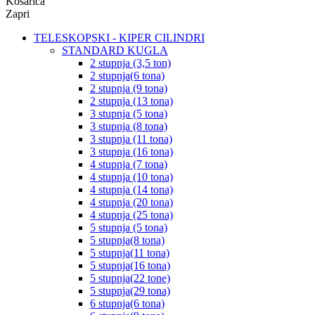
Košarica
Zapri
TELESKOPSKI - KIPER CILINDRI
STANDARD KUGLA
2 stupnja (3,5 ton)
2 stupnja(6 tona)
2 stupnja (9 tona)
2 stupnja (13 tona)
3 stupnja (5 tona)
3 stupnja (8 tona)
3 stupnja (11 tona)
3 stupnja (16 tona)
4 stupnja (7 tona)
4 stupnja (10 tona)
4 stupnja (14 tona)
4 stupnja (20 tona)
4 stupnja (25 tona)
5 stupnja (5 tona)
5 stupnja(8 tona)
5 stupnja(11 tona)
5 stupnja(16 tona)
5 stupnja(22 tone)
5 stupnja(29 tona)
6 stupnja(6 tona)