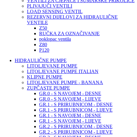
VENTILI ZA CJEPAČE I ŠUMARSKE PRIKOLICE
PLIVAJUČI VENTILI
LOAD SENSING VENTIL
REZERVNI DIJELOVI ZA HIDRAULIČNE
VENTILE
Z50
RUČKA ZA OZNAČIVANJE
poklopac ventila
Z80
P120
HIDRAULIČNE PUMPE
LITOLJEVANE PUMPE
LITOLJEVANE PUMPE ITALIAN
KLIPNE PUMPE
LITOLJEVANE PUMPE - BANANA
ZUPČASTE PUMPE
GR.0 - S NAVOJEM - DESNE
GR.0 - S NAVOJEM - LIJEVE
GR.1 - S PRIRUBNICOM - DESNE
GR.1 - S PRIRUBNICOM - LIJEVE
GR.1 - S NAVOJEM - DESNE
GR.1 - S NAVOJEM - LIJEVE
GR.2 - S PRIRUBNICOM - DESNE
GR.2 - S PRIRUBNICOM - LIJEVE