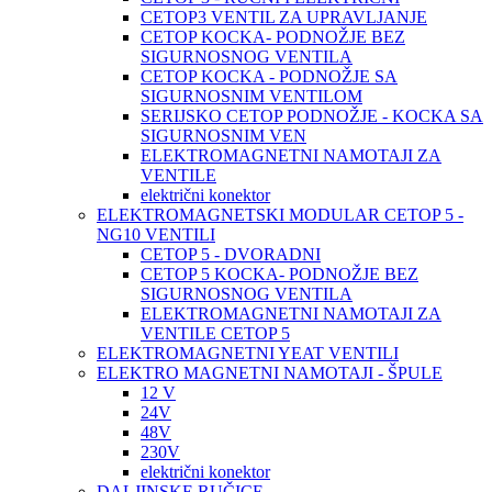
CETOP3 VENTIL ZA UPRAVLJANJE
CETOP KOCKA- PODNOŽJE BEZ
SIGURNOSNOG VENTILA
CETOP KOCKA - PODNOŽJE SA
SIGURNOSNIM VENTILOM
SERIJSKO CETOP PODNOŽJE - KOCKA SA
SIGURNOSNIM VEN
ELEKTROMAGNETNI NAMOTAJI ZA
VENTILE
električni konektor
ELEKTROMAGNETSKI MODULAR CETOP 5 -
NG10 VENTILI
CETOP 5 - DVORADNI
CETOP 5 KOCKA- PODNOŽJE BEZ
SIGURNOSNOG VENTILA
ELEKTROMAGNETNI NAMOTAJI ZA
VENTILE CETOP 5
ELEKTROMAGNETNI YEAT VENTILI
ELEKTRO MAGNETNI NAMOTAJI - ŠPULE
12 V
24V
48V
230V
električni konektor
DALJINSKE RUČICE