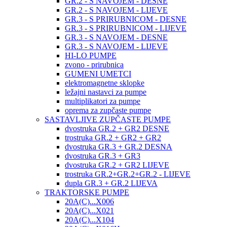
GR.2 - S NAVOJEM - DESNE
GR.2 - S NAVOJEM - LIJEVE
GR.3 - S PRIRUBNICOM - DESNE
GR.3 - S PRIRUBNICOM - LIJEVE
GR.3 - S NAVOJEM - DESNE
GR.3 - S NAVOJEM - LIJEVE
HI-LO PUMPE
zvono - prirubnica
GUMENI UMETCI
elektromagnetne sklopke
ležajni nastavci za pumpe
multiplikatori za pumpe
oprema za zupčaste pumpe
SASTAVLJIVE ZUPČASTE PUMPE
dvostruka GR.2 + GR2 DESNE
trostruka GR.2 + GR2 + GR2
dvostruka GR.3 + GR.2 DESNA
dvostruka GR.3 + GR3
dvostruka GR.2 + GR2 LIJEVE
trostruka GR.2+GR.2+GR.2 - LIJEVE
dupla GR.3 + GR.2 LIJEVA
TRAKTORSKE PUMPE
20A(C)...X006
20A(C)...X021
20A(C)...X104