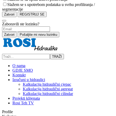
Slažem se s upotrebom podataka u svrhu profiliranja /
segmentacije
Zatvori
REGISTRUJ SE
Zaboravili ste lozinku?
Zatvori
Pošaljite mi novu lozinku
TRAŽI
O nama
GDJE SMO
Kontakt
Izračuni u hidraulici
Kalkulacija hidraulični cjepac
Kalkulacija hidraulični agregat
Kalkulacija hidraulični cilindar
Projekti klijenata
Rosi Teh TV
Profile