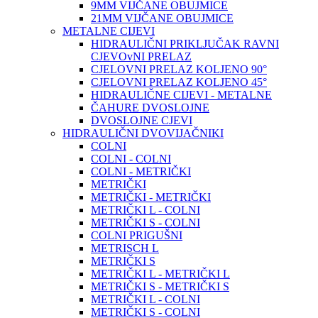
9MM VIJČANE OBUJMICE
21MM VIJČANE OBUJMICE
METALNE CIJEVI
HIDRAULIČNI PRIKLJUČAK RAVNI
CJEVOvNI PRELAZ
CJELOVNI PRELAZ KOLJENO 90°
CJELOVNI PRELAZ KOLJENO 45°
HIDRAULIČNE CIJEVI - METALNE
ČAHURE DVOSLOJNE
DVOSLOJNE CJEVI
HIDRAULIČNI DVOVIJAČNIKI
COLNI
COLNI - COLNI
COLNI - METRIČKI
METRIČKI
METRIČKI - METRIČKI
METRIČKI L - COLNI
METRIČKI S - COLNI
COLNI PRIGUŠNI
METRISCH L
METRIČKI S
METRIČKI L - METRIČKI L
METRIČKI S - METRIČKI S
METRIČKI L - COLNI
METRIČKI S - COLNI