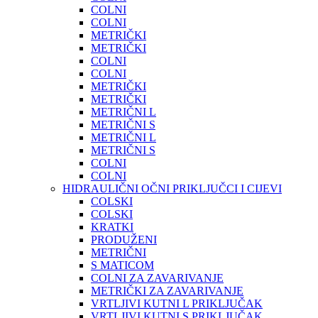
COLNI
COLNI
METRIČKI
METRIČKI
COLNI
COLNI
METRIČKI
METRIČKI
METRIČNI L
METRIČNI S
METRIČNI L
METRIČNI S
COLNI
COLNI
HIDRAULIČNI OČNI PRIKLJUČCI I CIJEVI
COLSKI
COLSKI
KRATKI
PRODUŽENI
METRIČNI
S MATICOM
COLNI ZA ZAVARIVANJE
METRIČKI ZA ZAVARIVANJE
VRTLJIVI KUTNI L PRIKLJUČAK
VRTLJIVI KUTNI S PRIKLJUČAK