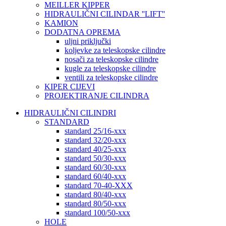
MEILLER KIPPER
HIDRAULIČNI CILINDAR ''LIFT''
KAMION
DODATNA OPREMA
uljni priključki
koljevke za teleskopske cilindre
nosači za teleskopske cilindre
kugle za teleskopske cilindre
ventili za teleskopske cilindre
KIPER CIJEVI
PROJEKTIRANJE CILINDRA
HIDRAULIČNI CILINDRI
STANDARD
standard 25/16-xxx
standard 32/20-xxx
standard 40/25-xxx
standard 50/30-xxx
standard 60/30-xxx
standard 60/40-xxx
standard 70-40-XXX
standard 80/40-xxx
standard 80/50-xxx
standard 100/50-xxx
HOLE