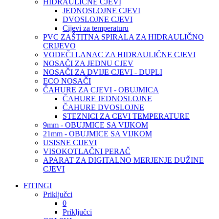
HIDRAULIČNE CJEVI
JEDNOSLOJNE CJEVI
DVOSLOJNE CJEVI
Cijevi za temperaturu
PVC ZAŠTITNA SPIRALA ZA HIDRAULIČNO
CRIJEVO
VODEČI LANAC ZA HIDRAULIČNE CJEVI
NOSAČI ZA JEDNU CJEV
NOSAČI ZA DVIJE CJEVI - DUPLI
ECO NOSAČI
ČAHURE ZA CJEVI - OBUJMICA
ČAHURE JEDNOSLOJNE
ČAHURE DVOSLOJNE
STEZNICI ZA CEVI TEMPERATURE
9mm - OBUJMICE SA VIJKOM
21mm - OBUJMICE SA VIJKOM
USISNE CIJEVI
VISOKOTLAČNI PERAČ
APARAT ZA DIGITALNO MERJENJE DUŽINE
CJEVI
FITINGI
Priključci
0
Priključci