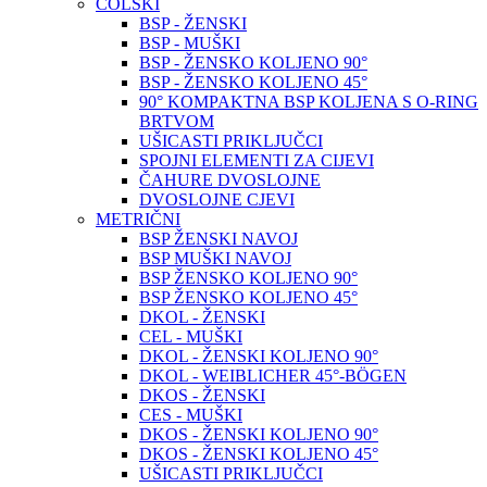
COLSKI
BSP - ŽENSKI
BSP - MUŠKI
BSP - ŽENSKO KOLJENO 90°
BSP - ŽENSKO KOLJENO 45°
90° KOMPAKTNA BSP KOLJENA S O-RING
BRTVOM
UŠICASTI PRIKLJUČCI
SPOJNI ELEMENTI ZA CIJEVI
ČAHURE DVOSLOJNE
DVOSLOJNE CJEVI
METRIČNI
BSP ŽENSKI NAVOJ
BSP MUŠKI NAVOJ
BSP ŽENSKO KOLJENO 90°
BSP ŽENSKO KOLJENO 45°
DKOL - ŽENSKI
CEL - MUŠKI
DKOL - ŽENSKI KOLJENO 90°
DKOL - WEIBLICHER 45°-BÖGEN
DKOS - ŽENSKI
CES - MUŠKI
DKOS - ŽENSKI KOLJENO 90°
DKOS - ŽENSKI KOLJENO 45°
UŠICASTI PRIKLJUČCI