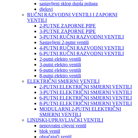
sastavljeni sklop dupla poluga
djelovi
RUČNI RAZVODNI VENTILI I ZAPORNI
VENTILI
2-PUTNE ZAPORNE PIPE
3-PUTNE ZAPORNE PIPE
3-PUTNI RUČNI RAZVODNI VENTILI
Sastavljeni 2-putni ventili
4-PUTNI RUČNI RAZVODNI VENTILI
6-PUTNI RUČNI RAZVODNI VENTILI
2-putni elektro ventili
3-putni elektro ventili
6-putni elektro ventili
8-putni elektro ventili
ELEKTRIČNI SMJERNI VENTILI
2-PUTNI ELEKTRIČNI SMJERNI VENTILI
3-PUTNI ELEKTRIČNI SMJERNI VENTILI
6-PUTNI ELEKTRIČNI SMJERNI VENTILI
8-PUTNI ELEKTRIČNI SMJERNI VENTILI
MODULARNI 2-PUTNI ELEKTRIČNI
SMJERNI VENTILI
LINIJSKI-UPRAVLJAČKI VENTILI
nepovratni cijevni ventil
blok ventil
obračajuči ventil