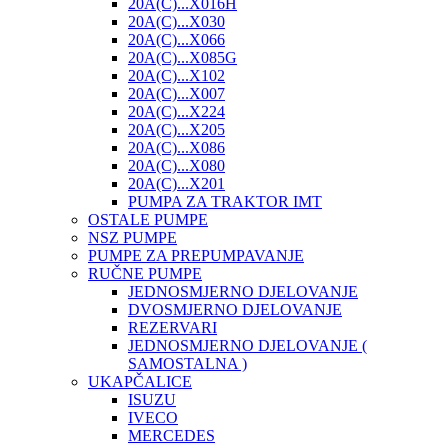
20A(C)...X016H
20A(C)...X030
20A(C)...X066
20A(C)...X085G
20A(C)...X102
20A(C)...X007
20A(C)...X224
20A(C)...X205
20A(C)...X086
20A(C)...X080
20A(C)...X201
PUMPA ZA TRAKTOR IMT
OSTALE PUMPE
NSZ PUMPE
PUMPE ZA PREPUMPAVANJE
RUČNE PUMPE
JEDNOSMJERNO DJELOVANJE
DVOSMJERNO DJELOVANJE
REZERVARI
JEDNOSMJERNO DJELOVANJE (
SAMOSTALNA )
UKAPČALICE
ISUZU
IVECO
MERCEDES