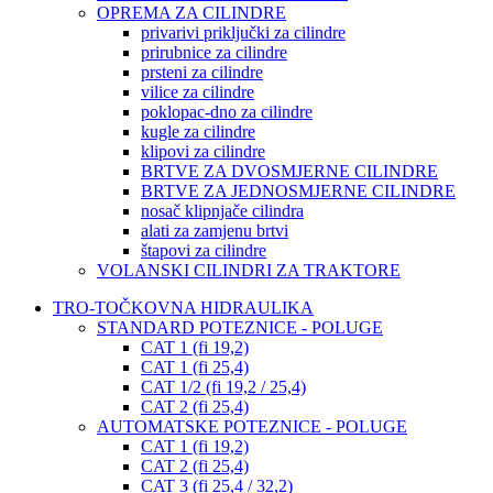
OPREMA ZA CILINDRE
privarivi priključki za cilindre
prirubnice za cilindre
prsteni za cilindre
vilice za cilindre
poklopac-dno za cilindre
kugle za cilindre
klipovi za cilindre
BRTVE ZA DVOSMJERNE CILINDRE
BRTVE ZA JEDNOSMJERNE CILINDRE
nosač klipnjače cilindra
alati za zamjenu brtvi
štapovi za cilindre
VOLANSKI CILINDRI ZA TRAKTORE
TRO-TOČKOVNA HIDRAULIKA
STANDARD POTEZNICE - POLUGE
CAT 1 (fi 19,2)
CAT 1 (fi 25,4)
CAT 1/2 (fi 19,2 / 25,4)
CAT 2 (fi 25,4)
AUTOMATSKE POTEZNICE - POLUGE
CAT 1 (fi 19,2)
CAT 2 (fi 25,4)
CAT 3 (fi 25,4 / 32,2)