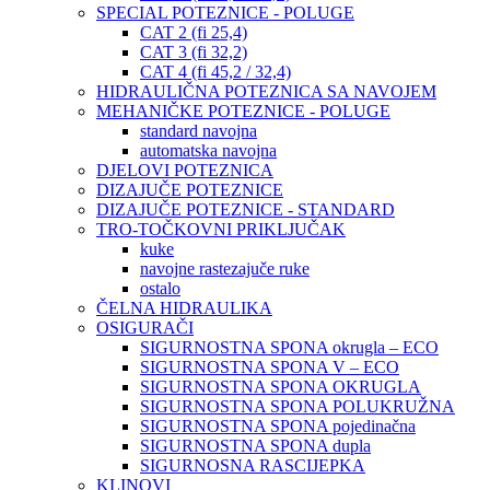
SPECIAL POTEZNICE - POLUGE
CAT 2 (fi 25,4)
CAT 3 (fi 32,2)
CAT 4 (fi 45,2 / 32,4)
HIDRAULIČNA POTEZNICA SA NAVOJEM
MEHANIČKE POTEZNICE - POLUGE
standard navojna
automatska navojna
DJELOVI POTEZNICA
DIZAJUČE POTEZNICE
DIZAJUČE POTEZNICE - STANDARD
TRO-TOČKOVNI PRIKLJUČAK
kuke
navojne rastezajuče ruke
ostalo
ČELNA HIDRAULIKA
OSIGURAČI
SIGURNOSTNA SPONA okrugla – ECO
SIGURNOSTNA SPONA V – ECO
SIGURNOSTNA SPONA OKRUGLA
SIGURNOSTNA SPONA POLUKRUŽNA
SIGURNOSTNA SPONA pojedinačna
SIGURNOSTNA SPONA dupla
SIGURNOSNA RASCIJEPKA
KLINOVI