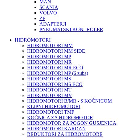
MAN
SCANIA
VOLVO
ZF
ADAPTERJI
PNEUMATSKI KONTROLER
HIDROMOTORI
HIDROMOTORI MM
HIDROMOTORI MM SIDE
HIDROMOTORI MP
HIDROMOTORI MR
HIDROMOTORI MR ECO
HIDROMOTORI MP (6 zuba)
HIDROMOTORI MS
HIDROMOTORI MS ECO
HIDROMOTORI MT
HIDROMOTORI MV
HIDROMOTORI B/MR - S KOČNICOM
KLIPNI HIDROMOTORI
HIDROMOTORI TMF
KOČNICA ZA HIDROMOTOR
HIDROMOTOR ZA POGON GUSJENICA
HIDROMOTORI KARDAN
REDUKTORI ZA HIDROMOTORE