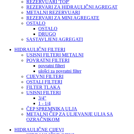
REZERVUARI 'TOP'
REZERVARI ZA HIDRAULIČNI AGREGAT
METALNI REZERVUARI
REZERVARI ZA MINI AGREGATE
OSTALO
OSTALO
DRUGO
SASTAVLJENI AGREGATI
HIDRAULIČNI FILTERI
USISNI FILTERI METALNI
POVRATNI FILTERI
povratni filteri
ulošci za povratni filter
CIJEVNI FILTERI
OSTALI FILTERI
FILTER TLAKA
USISNI FILTERI
3/4"
1 - 1/4
ČEP SPREMNIKA ULJA
METALNI ČEP ZA ULJEVANJE ULJA SA
OZRAČNIKOM
HIDRAULIČNE CIJEVI