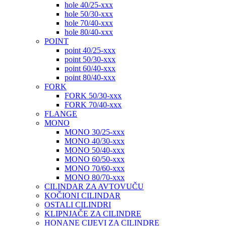
hole 40/25-xxx
hole 50/30-xxx
hole 70/40-xxx
hole 80/40-xxx
POINT
point 40/25-xxx
point 50/30-xxx
point 60/40-xxx
point 80/40-xxx
FORK
FORK 50/30-xxx
FORK 70/40-xxx
FLANGE
MONO
MONO 30/25-xxx
MONO 40/30-xxx
MONO 50/40-xxx
MONO 60/50-xxx
MONO 70/60-xxx
MONO 80/70-xxx
CILINDAR ZA AVTOVUČU
KOČIONI CILINDAR
OSTALI CILINDRI
KLIPNJAČE ZA CILINDRE
HONANE CIJEVI ZA CILINDRE