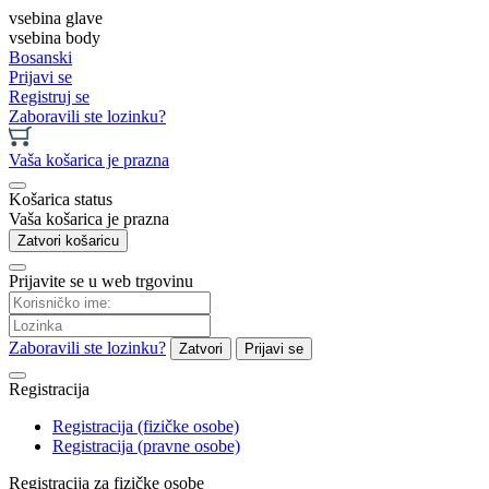
vsebina glave
vsebina body
Bosanski
Prijavi se
Registruj se
Zaboravili ste lozinku?
Vaša košarica je prazna
Košarica status
Vaša košarica je prazna
Zatvori košaricu
Prijavite se u web trgovinu
Zaboravili ste lozinku?
Zatvori
Prijavi se
Registracija
Registracija (fizičke osobe)
Registracija (pravne osobe)
Registracija za fizičke osobe