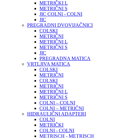
METRIČKI L
METRIČNI S
JIC COLNI - COLNI
JIC
PREGRADNI DVOVIJAČNICI
COLSKI
METRIČNI
METRIČNI L
METRIČNI S
JIC
PREGRADNA MATICA
VRTLJIVA MATICA
COLSKI
METRIČNI
COLSKI
METRIČNI
METRIČNI L
METRIČNI S
COLNI – COLNI
COLNI – METRIČNI
HIDRAULIČNI ADAPTERI
COLNI
METRIČKI
COLNI - COLNI
METRISCH - METRISCH