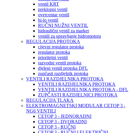
ventil KRT
preklopni ventil
overcentar ventil
hi-lo ventil
RUČNI NUŽNI VENTIL
hidraulični ventil za marker
ventili za upravljanje hidromotora
REGULACIJA PROTOKA
cijevni regulator protoka
regulator protoka
prioritetni ventil
razvodni ventil protoka
djeleni ventil protoka DFL
zupčasti razdjelnik protoka
VENTILI RAZDJELNIKA PROTOKA
VENTILI RAZDJELNIKA PROTOKA
VENTILI RAZDJELNIKA PROTOKA - DFL
ZUPČASTI RAZDJELNICI PROTOKA
REGULACIJA TLAKA
ELEKTROMAGNETSKI MODULAR CETOP 3 -
NG6 VENTILI
CETOP 3 - JEDNORADNI
CETOP 3 - DVORADNI
CETOP 3 - RUČNI
CETOP 3 - RUČNI I ELEKTRIČNI