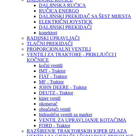
DALJINSKA RUČICA
RUČICA ENERGO
DALJINSKI PREKIDAČ SA ŠEST MIJESTA
ELEKTRIČNI JOYSTICK
DALJINSKI PREKIDAČI
konektori
RADIJSKI UPRAVLJAČI
TLAČNI PREKIDAČI
PROPORCIONALNI VENTILI
VENTILI ZA TRAKTORE - PRIKLJUČCI I
KOČNICE
kočni ventili
IMT - Traktor
FIAT - Traktor
MF - Traktor
JOHN DEERE - Traktor
DEUTZ - Traktor
kiper ventil
okopavač
obračajuči ventil
hidraulični ventili za marker
VENTIL ZA UPRAVLJANJE KOTAČIMA
FORD - Traktor
RAZŠIRENJE TRAKTORSKIH KIPER IZLAZA