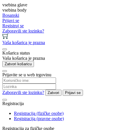
vsebina glave
vsebina body
Bosanski
Prijavi se
Registruj se
Zaboravili ste lozinku?
Vaša košarica je prazna
Košarica status
Vaša košarica je prazna
Zatvori košaricu
Prijavite se u web trgovinu
Zaboravili ste lozinku?
Zatvori
Prijavi se
Registracija
Registracija (fizičke osobe)
Registracija (pravne osobe)
Registracija za fizičke osobe