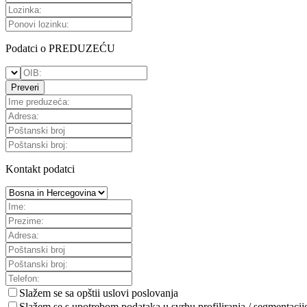
Podatci o PREDUZEĆU
Preveri
Kontakt podatci
Slažem se sa
opštii uslovi poslovanja
Slažem se s upotrebom podataka u svrhu profiliranja / segmentacij