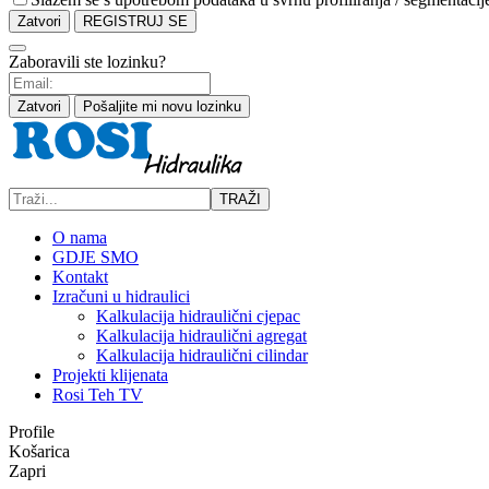
Zatvori
REGISTRUJ SE
Zaboravili ste lozinku?
Zatvori
Pošaljite mi novu lozinku
TRAŽI
O nama
GDJE SMO
Kontakt
Izračuni u hidraulici
Kalkulacija hidraulični cjepac
Kalkulacija hidraulični agregat
Kalkulacija hidraulični cilindar
Projekti klijenata
Rosi Teh TV
Profile
Košarica
Zapri